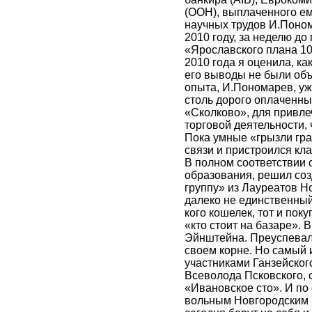
(ООН), выплаченного ем
научных трудов И.Поно
2010 году, за неделю до
«Ярославского плана 1
2010 года я оценила, ка
его выводы не были объ
опыта, И.Пономарев, уже
столь дорого оплаченны
«Сколково», для привле
торговой деятельности,
Пока умные «грызли гра
связи и пристроился кл
В полном соответствии с
образования, решил соз
группу» из Лауреатов Н
далеко не единственный,
кого кошелек, тот и пок
«кто стоит на базаре». 
Эйнштейна. Преуспевал
своем корне. Но самый 
участниками Ганзейског
Всеволода Псковского, 
«Ивановское сто». И по 
вольным Новгородским в