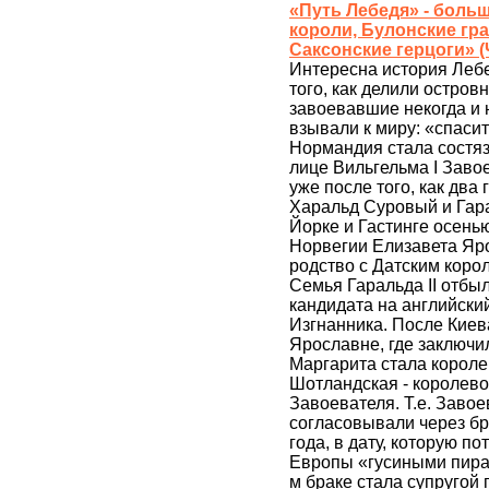
«Путь Лебедя» - боль
короли, Булонские гр
Саксонские герцоги» (
Интересна история Леб
того, как делили остро
завоевавшие некогда и 
взывали к миру: «спаси
Нормандия стала состяз
лице Вильгельма I Завое
уже после того, как два
Харальд Суровый и Гара
Йорке и Гастинге осень
Норвегии Елизавета Яро
родство с Датским коро
Семья Гаральда II отбыл
кандидата на английский
Изгнанника. После Киев
Ярославне, где заключил
Маргарита стала короле
Шотландская - королево
Завоевателя. Т.е. Заво
согласовывали через бра
года, в дату, которую п
Европы «гусиными пира
м браке стала супругой