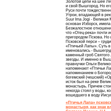
Золотой цепи на шее Л
и свой Вышгород. Но ег
Руси почти тождественн
Утрои, впадающей в рек
Suur Ima Jogi - Великая 
основан Изборск, имела
Безжалостное отношение
что «Отец-река» почти ис
пригородом Пскова. Но
Псковской перси – груди
«Птичьей Лапы». Суть в
именовались - Вышегруд
каменный гроб Святого
звезды. И именно в Выш
правнучки Ольги Велико
напоминают «Птичьи Ла
напоминанием о Богород
богемский (чешский) «О
исток был на реке Велик
монастырь. Причем стоит
некогда стоял у воды, к
вошедшего в воду Иису
«Птичья Лапа» псковс
монастыря, как знак в