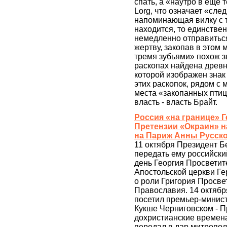
спать, а «наутро в ещё 
Lorg, что означает «сле
напоминающая вилку с т
находится, то единстве
немедленно отправиться
жертву, закопав в этом м
тремя зубьями» похож з
раскопах найдена древн
которой изображен знак 
этих раскопок, рядом с 
места «закопанных птиц
власть - власть Брайт.
Россия «на границе» Г
Претензии «Окраин» н
на Париж Анны Русск
11 октября Президент 
передать ему российский
день Георгия Просветит
Апостольской церкви Гере
о роли Григория Просве
Православия. 14 октябр
посетил премьер-минис
Кукше Черниговском - П
дохристианские времена 
передал в дар митропол