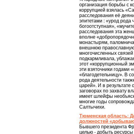
организация борьбы с ко
коррупцией взялась «С
расследования её деян
эпитетами : «урод рода
богоотступная», «мучит
расследования эта женщ
вполне «добропорядочн
монастырям, паломнича
внешнюю православную 
многочисленных связей 
подкармливала, ублажая
этот «коррупционный зм
эти взяточники годами 
«благодетельницу». В 
рода деятельности такж
царей». И в результате
заговорах по захвату вл
имеет шлейфы необъясн
многие годы сопровожд
Салтычихи.
Тюменская область: Д
должностей «добываю
Бывшего президента Фра
целью - добыть ресурс