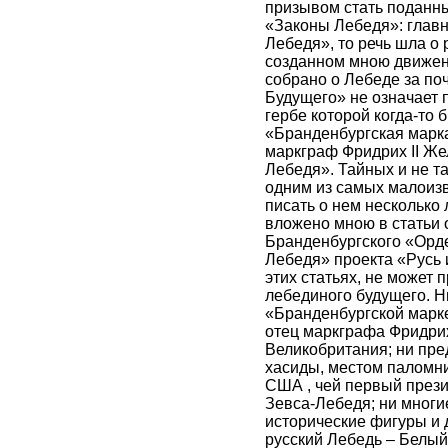
призывом стать поданн
«Законы Лебедя»: главно
Лебедя», то речь шла о
созданном мною движени
собрано о Лебеде за поч
Будущего» не означает 
гербе которой когда-то 
«Бранденбургская марка
маркграф Фридрих II Же
Лебедя». Тайных и не т
одним из самых малоизве
писать о нем несколько 
вложено мною в статьи о
Бранденбургского «Орде
Лебедя» проекта «Русь 
этих статьях, не может 
лебединого будущего. Ни
«Бранденбургской марке
отец маркграфа Фридриха
Великобритания; ни пре
хасиды, местом паломн
США , чей первый прези
Зевса-Лебедя; ни мног
исторические фигуры и
русский Лебедь – Белый