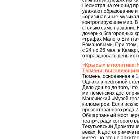
Несмотря на геноцид пр
уважают образование и 
«оригинальные музыкал
контролирующие мир. В 
столько само название 
дочерью благородных кр
«графах Малого Египта»
Романовыми. При этом, 
с 24 по 26 мая, в Камарг
отпраздновать день их 
«Крысы» в политике: 
Тюмени, выгоняющим 
Тюмень, основанная в 15
Однако в нефтяной стол
Дело дошло до того, что
ми тюменских достопри
Мансийский «Музей геоло
километров. Если исключ
презентованного ряда 7
Обшарпанный мост через
театр», ради которого 
Текутьевский Драматиче
веках. К достопримечат
музея, но это не архите