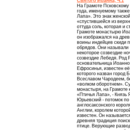
Святого Иоанна, Ч.1
На Грамоте Псковскому
года, именуемому также
Лапа». Это знак женско
«спустившейся из верхн
оттуда соль, которая и 
Грамоте монастырю Иоан
он изображался на древн
воины индейцев скиди п
обрядов. Они называли
некоторое созвездие но
созвездие Лебедя. Род 
основательница Иоанно
Ефросинья, известен е
которого назван город Б
Всеславом Чародеем, б
«волком оборотнем». С
монастыря, на Грамоте к
«Птичья Лапа», - Князь
Юрьевский - потомок по
англосаксонского короля
Англии, королем которой
известен. Он называетс
древняя традиция поиск
птице. Верующие развод