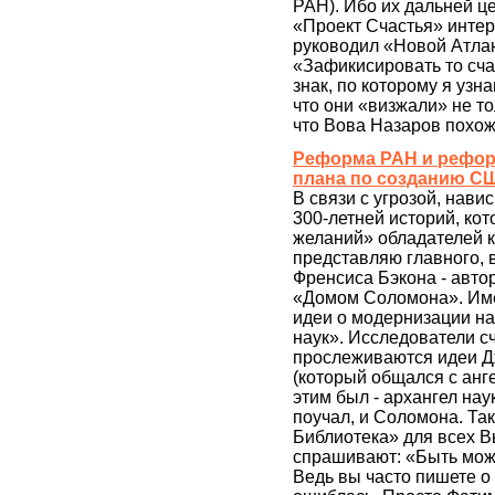
РАН). Ибо их дальней ц
«Проект Счастья» интер
руководил «Новой Атлант
«Зафикисировать то сча
знак, по которому я узна
что они «визжали» не то
что Вова Назаров похо
Реформа РАН и реформ
плана по созданию С
В связи с угрозой, нав
300-летней историй, ко
желаний» обладателей к
представляю главного, 
Френсиса Бэкона - авт
«Домом Соломона». Име
идеи о модернизации на
наук». Исследователи с
прослеживаются идеи Дж
(который общался с анг
этим был - архангел нау
поучал, и Соломона. Так
Библиотека» для всех 
спрашивают: «Быть мож
Ведь вы часто пишете о