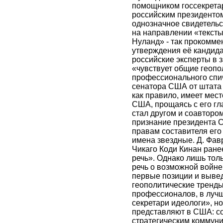
помощником госсекрета
российским президентом
однозначное свидетель
на направлении «тексты
Нуланд» - так прокомме
утверждения её кандид
российские эксперты в з
«чувствует общие геопо
профессионального спич
сенатора США от штата 
как правило, имеет мест
США, прощаясь с его г
стал другом и соавторо
признание президента 
правам составителя его
имена звездные. Д. Фав
Чикаго Коди Кинан ран
речь». Однако лишь толь
речь о возможной войне
первые позиции и выве
геополитические тренды
профессионалов, в лучш
секретари идеологи», но
представляют в США: со
стратегическим коммуни