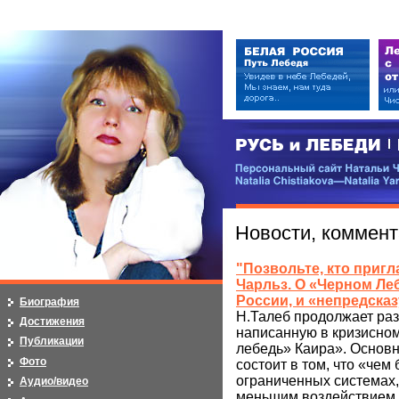
РУСЬ и ЛЕБЕДИ | RUSI — LEB
Персональный сайт Натальи Чистя
Natalia Chistiakova—Natalia Yarosla
Новости, коммент
"Позвольте, кто приг
Чарльз. О «Черном Леб
России, и «непредска
Биография
Н.Талеб продолжает раз
Достижения
написанную в кризисном
Публикации
лебедь» Каира». Основ
Фото
состоит в том, что «чем
ограниченных системах,
Аудио/видео
меньшим воздействием 