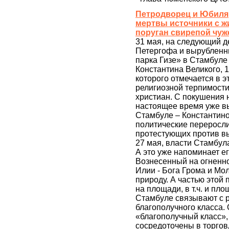
Петродворец и Юбиля
мертвы источники с ж
поруган свирепой чуже
31 мая, на следующий д
Петергофа и вырубленн
парка Гизе» в Стамбуле
Константина Великого, 
которого отмечается в э
религиозной терпимости 
христиан. С покушения 
настоящее время уже вы
Стамбуле – Константино
политические переросли
протестующих против вы
27 мая, власти Стамбул
А это уже напоминает ег
Вознесенный на огненно
Илии - Бога Грома и Мо
природу. А частью этой
на площади, в т.ч. и пл
Стамбуле связывают с р
благополучного класса.
«благополучный класс», 
сосредоточены в торго