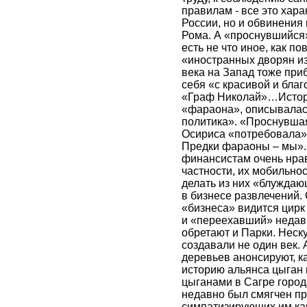
правилам - все это хар
России, но и обвинения
Рома. А «проснувшийся»
есть не что иное, как 
«иностранных дворян из
века на Запад тоже при
себя «с красивой и благ
«Граф Николай»…Истори
«фараона», описывалас
политика». «Проснувшая
Осириса «потребовала» 
Предки фараоны – мы». 
финансистам очень нрав
частности, их мобильнос
делать из них «блужда
в бизнесе развлечений.
«бизнеса» видится цирк
и «переехавший» недавн
обретают и Парки. Неск
создавали не один век. 
деревьев анонсируют, к
историю альянса цыган 
цыганами в Сагре горо
недавно был смягчен при
симпатизирующих им ка