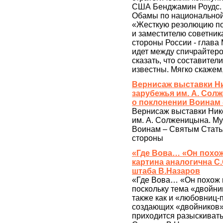
США Бенджамин Роудс. К
Обамы по национальной
«Жесткую резолюцию по
и заместителю советник
стороны России - глава
идет между спичрайтер
сказать, что составител
известны. Мягко скажем
Вернисаж выставки Ни
зарубежья им. А. Сол
о поклонении Воинам 
Вернисаж выставки Ник
им. А. Солженицына. Му
Воинам – Святым Статья
стороны
«Где Вова… «Он похож 
картина аналогична С
штаба В.Назаров
«Где Вова… «Он похож на
поскольку тема «двойни
также как и «любовниц-
создающих «двойников»
приходится разыскивать