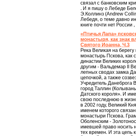
связал с банковским криз
. И я пишу о Лебеде Бел
Э.Коллинз (Andrew Colli
Лебедя, о теме давно ин
книге почти нет России 
«Птичья Лапа» псковс
монастыря, как знак в
Святого Иоанна, Ч.3
Река Великая на берегу
монастырь Пскова, как 
династии Великих короле
другим - Вальдемар II В
лепных сводах замка Да
цепочкой, а также созв
Учредитель Данеброга В
город Таллин (Колывань
Датского короля». И им
свою последнюю в жизн
в 2002 году, Великий Кн
именем которого связан
монастыри Пскова. Гра
Оболенским - Золотонос
имевшей право носить н
тех времен. И эта цепь