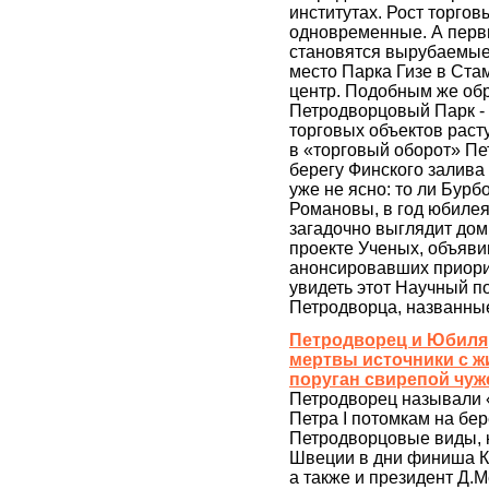
институтах. Рост торгов
одновременные. А пер
становятся вырубаемые
место Парка Гизе в Ст
центр. Подобным же обр
Петродворцовый Парк -
торговых объектов расту
в «торговый оборот» Пе
берегу Финского залива 
уже не ясно: то ли Бур
Романовы, в год юбилея
загадочно выглядит дом
проекте Ученых, объяви
анонсировавших приорит
увидеть этот Научный 
Петродворца, названны
Петродворец и Юбиля
мертвы источники с ж
поруган свирепой чуже
Петродворец называли 
Петра I потомкам на бе
Петродворцовые виды, 
Швеции в дни финиша Кр
а также и президент Д.