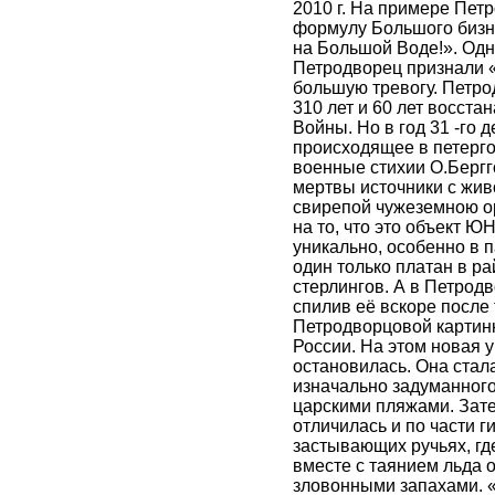
2010 г. На примере Пет
формулу Большого бизне
на Большой Воде!». Одна
Петродворец признали «
большую тревогу. Петр
310 лет и 60 лет восст
Войны. Но в год 31 -го 
происходящее в петерго
военные стихии О.Берг
мертвы источники с жив
свирепой чужеземною о
на то, что это объект 
уникально, особенно в 
один только платан в р
стерлингов. А в Петродв
спилив её вскоре после 
Петродворцовой картинк
России. На этом новая 
остановилась. Она стал
изначально задуманного,
царскими пляжами. Зат
отличилась и по части г
застывающих ручьях, гд
вместе с таянием льда 
зловонными запахами. 