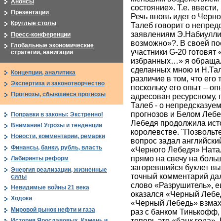
Анонсы
состояние». Т.е. ввести,
Презентации
Речь вновь идет о Черн
Круглые столы
Талеб говорит о непредс
заявлениям Э.Набиуллин
Пресс-конференции
возможно»?. В своей по
Глобальные экономические
участники G-20 готовят
стратегии, навигации
избранных…» я обращал
сделанных мною и Н.Тал
Концепции, аналитика
различие в том, что его
Экспертиза и законотворчество
поскольку его опыт – оп
Прогнозы, сбывшиеся прогнозы
адресован ресурсному, 
Талеб - о непредсказуе
прогнозов и Белом Лебед
Поправки в законы: Экстренно!
Лебедя продолжила исто
Внимание! Угрозы и тенденции
королевстве. "Позвольте
Новости, комментарии, ремарки
вопрос задал английски
Финансы, банки, рубль, власть
«Черного Лебедя» Ната
прямо на свечу на боль
Лабиринты реформ
загоревшийся буклет в
Энергия реализации, жизненные
точный комментарий дал
силы
слово «Разрушитель», е
Невидимые войны 21 века
оказался «Черный Лебед
Ходоки
«Черный Лебедь» взмах
Мировой рынок нефти и газа
раз с банком Тинькофф, 
теперь это «банк года». 
История Ярославовых. Камень и