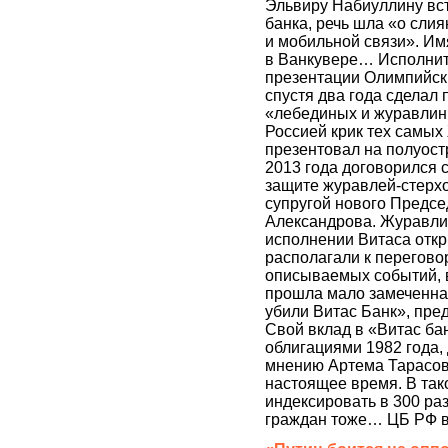
Эльвиру Набиуллину вст
банка, речь шла «о сли
и мобильной связи». Им
в Ванкувере… Исполнит
презентации Олимпийских
спустя два года сделал
«лебединых и журавлины
Россией крик тех самых
презентовал на полуост
2013 года договорился
защите журавлей-стерхо
супругой нового Предс
Александрова. Журавли 
исполнении Витаса откр
располагали к перегово
описываемых событий, в
прошла мало замеченна
убили Витас Банк», пр
Свой вклад в «Витас ба
облигациями 1982 года,
мнению Артема Тарасова
настоящее время. В так
индексировать в 300 раз
граждан тоже… ЦБ РФ в