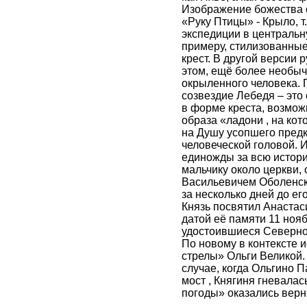
Изображение божества с
«Руку Птицы» - Крыло, т
экспедиции в центральн
примеру, стилизованные
крест. В другой версии 
этом, ещё более необыч
окрыленного человека. 
созвездие Лебедя – это 
в форме креста, возмож
образа «ладони , на кот
на Душу усопшего предк
человеческой головой. И
единожды за всю истори
мальчику около церкви,
Васильевичем Оболенск
за несколько дней до ег
Князь посвятил Анастас
датой её памяти 11 нояб
удостоившиеся Северног
По новому в контексте 
стрелы» Ольги Великой.
случае, когда Ольгино 
мост , Княгиня гневалас
погоды» оказались вер