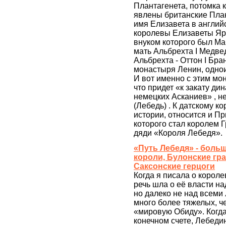
Плантагенета, потомка 
явлены британские Плант
имя Елизавета в англий
королевы Елизаветы Яро
внуком которого был Маг
мать Альбрехта I Медве
Альбрехта - Оттон I Бр
монастыря Ленин, одно
И вот именно с этим мо
что придет «к закату ди
немецких Асканиев» , н
(Лебедь) . К датскому к
истории, относится и Пр
которого стал королем Г
дяди «Короля Лебедя».
«Путь Лебедя» - боль
короли, Булонские гр
Саксонские герцоги
Когда я писала о короле
речь шла о её власти н
но далеко не над всем
много более тяжелых, ч
«мировую Обиду». Когда 
конечном счете, Лебедин