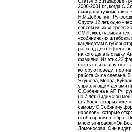
Статья о В.Назарове - 
2000-2001 г.г., когда С
выиграли ту компанию.
Н.М.Добрынин. Руководи
Спустя 12 лет, одно «ч
совсем иных «Героев 25-
СМИ лжет, называя тех, 
«собянинских штабов». 
кандидатам в губернатор
расклад для нефтегазов
на кого делать ставку. 
фамилии. Из этих 22 фа
показать и на другого. 
которую поведут против 
работа была сделана. В
Якушева, Моора, Куйваш
управляющим делами п
С.Собянина в АП РФ ру
на 7 лет. Видимо он ме
штабов», которых уже то
самому С.Собянину фор
нарядов», которые откр
особо нравится образ Пе
мною эпиграфа «Он Бог,
Ломоносова. Они видят