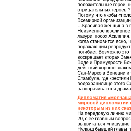
положительные герои, н
отрицательных героев ?
Потому, что якобы «поло
Всемирной организации
…Красивая женщина в в
Неизменное ювелирное у
лазури, посох Асклепия.
когда становится ясно, 
поражающим репродукти
погибает. Возможно это
воскрешает вторая Змея
Воде и Премудрости Бож
действий хорошо знаком
Сан-Марко в Венеции и
Стамбула, где крестили
водохранилище этого С
разворачиваются драма
Дипломатия «молчаща
мировой дипломатии 
некоторым из них сказ
На передовую линию ми
20, с её главным вопро
выдвигаться «пишущие 
Нуланд бывшей главы п