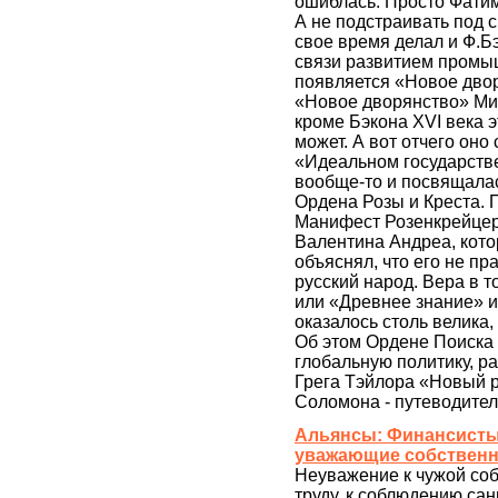
ошиблась. Просто Фатим
А не подстраивать под с
свое время делал и Ф.Б
связи развитием промыш
появляется «Новое дво
«Новое дворянство» Ми
кроме Бэкона XVI века 
может. А вот отчего оно
«Идеальном государстве
вообще-то и посвящала
Ордена Розы и Креста. 
Манифест Розенкрейцер
Валентина Андреа, кото
объяснял, что его не пр
русский народ. Вера в т
или «Древнее знание» и
оказалось столь велика,
Об этом Ордене Поиска и
глобальную политику, р
Грега Тэйлора «Новый 
Соломона - путеводител
Альянсы: Финансисты 
уважающие собственно
Неуважение к чужой соб
труду, к соблюдению сан