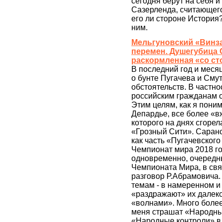
сегодня берут на себя и
Сазерленда, считающего
его ли стороне История?
ним.
Мельгуновский «Винз
перемен. Душегубица С
раскормленная «со ст
В последний год и меся
о бунте Пугачева и Сму
обстоятельств. В частн
российским гражданам о 
Этим целям, как я пони
Депардье, все более «в
которого на днях сгоре
«Грозный Сити». Саранс
как часть «Пугачевского
Чемпионат мира 2018 год
одновременно, очередны
Чемпионата Мира, в свя
разговор Р.Абрамовича.
темам - в намеренном и
«раздражают» их далеко
«волнами». Много более
меня страшат «Народны
«Народные контроли» в 