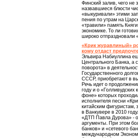
Финский залив, чего не 
назвавшиеся блюсти чист
«выкуривали» этими за
пения по утрам на Царск
«травили» память Княгин
экономике. То ли готов
широко отпраздновали 
«Крик журавлиный» ро
кому отдаст предпоч
Эльвира Набиуллина ещ
Центрального Банка, а 
поворота» в деятельнос
Государственного долго
СССР, приобретают в в
Речь идет о продолжени
году и о «Голливудских 
фоне» которых проходи
исполнителя песни «Кри
китайским фигуристам,
в Ванкувере в 2010 год
«ДТП Павла Дурова» - о
аргументы. При этом б
банков» и «сетевого ба
международном Экономи