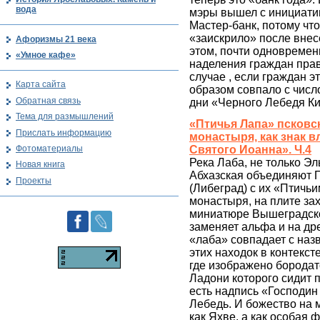
вода
мэры вышел с инициатив
Мастер-банк, потому чт
«заискрило» после внес
Афоризмы 21 века
этом, почти одновремен
«Умное кафе»
наделения граждан прав
случае , если граждан э
Карта сайта
образом совпало с числ
Обратная связь
дни «Черного Лебедя К
Тема для размышлений
«Птичья Лапа» псковс
Прислать информацию
монастыря, как знак в
Фотоматериалы
Святого Иоанна». Ч.4
Река Лаба, не только Эл
Новая книга
Абхазская объединяют 
Проекты
(Либеград) с их «Птичь
монастыря, на плите за
миниатюре Вышеградско
заменяет альфа и на др
«лаба» совпадает с наз
этих находок в контекст
где изображено бородат
Ладони которого сидит п
есть надпись «Господин 
Лебедь. И божество на 
как Яхве, а как особая