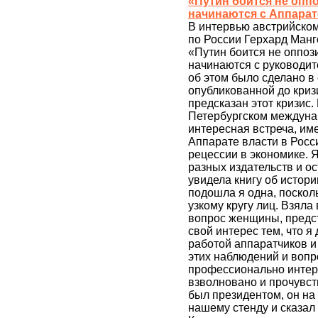
«Путин боится не оппо
начинаются с Аппара
В интервью австрийском
по России Герхард Манг
«Путин боится не оппоз
начинаются с руководи
об этом было сделано в
опубликованной до криз
предсказан этот кризис.
Петербургском междуна
интересная встреча, им
Аппарате власти в Росс
рецессии в экономике. 
разных издательств и ос
увидела книгу об истори
подошла я одна, посколь
узкому кругу лиц. Взяла 
вопрос женщины, предс
свой интерес тем, что я
работой аппаратчиков и
этих наблюдений и вопр
профессионально интер
взволновано и прочувств
был президентом, он на
нашему стенду и сказал 