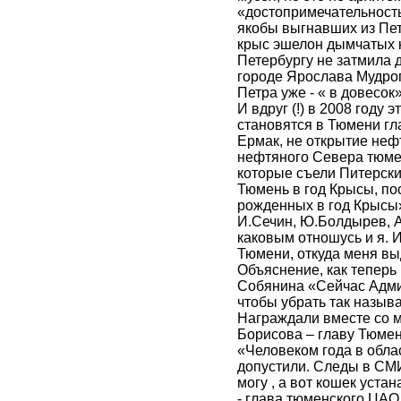
«достопримечательность
якобы выгнавших из Пе
крыс эшелон дымчатых 
Петербургу не затмила 
городе Ярослава Мудрог
Петра уже - « в довесок
И вдруг (!) в 2008 году
становятся в Тюмени гл
Ермак, не открытие не
нефтяного Севера тюме
которые съели Питерски
Тюмень в год Крысы, по
рожденных в год Крысы»
И.Сечин, Ю.Болдырев, А
каковым отношусь и я. 
Тюмени, откуда меня в
Объяснение, как теперь
Собянина «Сейчас Адми
чтобы убрать так назыв
Награждали вместе со 
Борисова – главу Тюмен
«Человеком года в обла
допустили. Следы в СМИ
могу , а вот кошек уста
- глава тюменского ЦАО