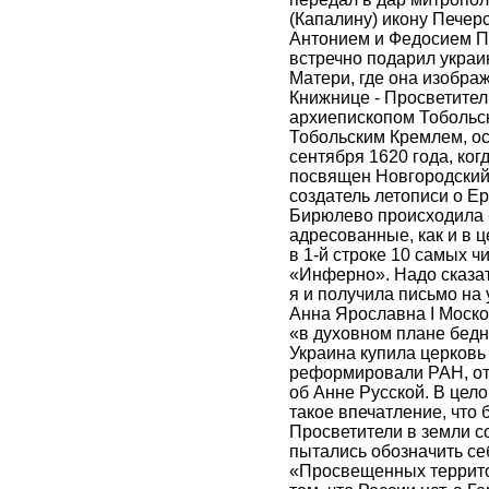
(Капалину) икону Печер
Антонием и Федосием П
встречно подарил украи
Матери, где она изображ
Книжнице - Просветител
архиепископом Тобольс
Тобольским Кремлем, о
сентября 1620 года, ког
посвящен Новгородский
создатель летописи о Ер
Бирюлево происходила 
адресованные, как и в 
в 1-й строке 10 самых 
«Инферно». Надо сказат
я и получила письмо на
Анна Ярославна І Моско
«в духовном плане бедн
Украина купила церковь
реформировали РАН, отк
об Анне Русской. В цел
такое впечатление, что
Просветители в земли с
пытались обозначить с
«Просвещенных террито