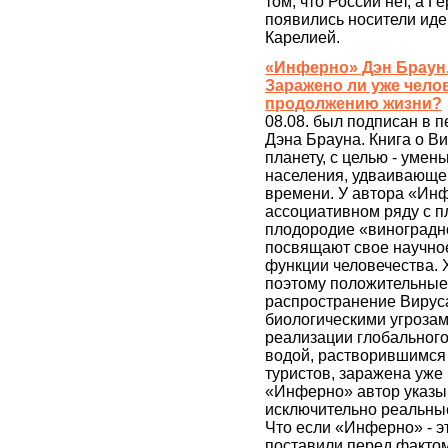
том, что России нет, а 
появились носители идеи
Карелией.
«Инферно» Дэн Браун
Заражено ли уже чел
продолжению жизни?
08.08. был подписан в 
Дэна Брауна. Книга о В
планету, с целью - уме
населения, удваивающег
времени. У автора «Инф
ассоциативном ряду с п
плодородие «виноградно
посвящают свое научно
функции человечества. 
поэтому положительные 
распространение Вируса
биологическими угрозам
реализации глобальног
водой, растворившимся 
туристов, заражена уже 
«Инферно» автор указыв
исключительно реальные
Что если «Инферно» - э
поставили перед фактом