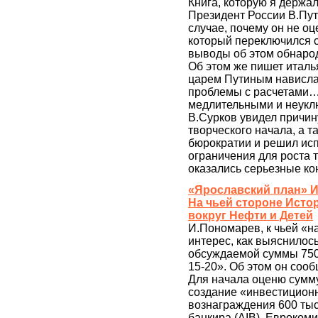
Книга, которую я держа
Президент России В.Пут
случае, почему он не 
который переключился с
выводы об этом обнарод
Об этом же пишет италья
царем Путиным нависла 
проблемы с расчетами…
медлительными и неукл
В.Сурков увидел причин
творческого начала, а 
бюрократии и решил исп
ограничения для роста т
оказались серьезные ко
«Ярославский план» И
На чьей стороне Истор
вокруг Нефти и Детей
И.Пономарев, к чьей «н
интерес, как выяснилос
обсуждаемой суммы 750 
15-20». Об этом он сооб
Для начала оценю сумму
создание «инвестиционн
вознаграждения 600 тыс
банкира (AIB), Евроком