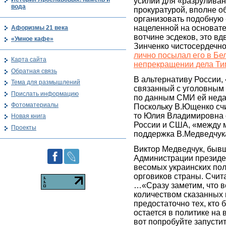
усилий для «разрулива
вода
прокуратурой, вполне о
организовать подобную
нацеленной на основате
Афоризмы 21 века
вотчине эсдеков, это вд
«Умное кафе»
Зинченко чистосердечно
лично посылал его в Бе
Карта сайта
непрекращении дела Т
Обратная связь
В альтернативу России,
Тема для размышлений
связанный с уголовным 
Прислать информацию
по данным СМИ ей недав
Фотоматериалы
Поскольку В.Ющенко счи
то Юлия Владимировна о
Новая книга
России и США, «между 
Проекты
поддержка В.Медведчука
Виктор Медведчук, быв
Администрации президен
весомых украинских пол
орговиков страны. Счи
…«Сразу заметим, что в
количеством сказанных 
предостаточно тех, кто 
остается в политике на 
вот попробуйте запустит