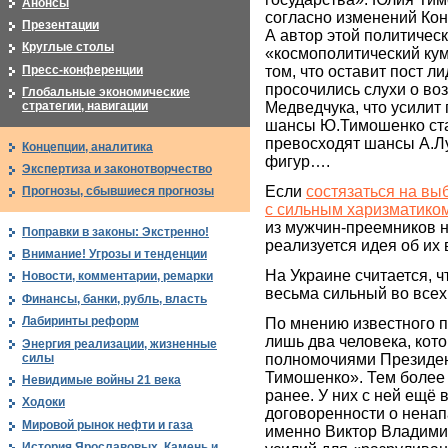
Анонсы
согласно изменений Ко
Презентации
А автор этой политичес
Круглые столы
«космополитический кум
Пресс-конференции
том, что оставит пост 
просочились слухи о в
Глобальные экономические
Медведчука, что усилит 
стратегии, навигации
шансы Ю.Тимошенко ста
превосходят шансы А.Лу
Концепции, аналитика
фигур….
Экспертиза и законотворчество
Если
состязаться на вы
Прогнозы, сбывшиеся прогнозы
с сильным харизматико
из мужчин-преемников не
Поправки в законы: Экстренно!
реализуется идея об их
Внимание! Угрозы и тенденции
На Украине считается, 
Новости, комментарии, ремарки
весьма сильный во всех
Финансы, банки, рубль, власть
Лабиринты реформ
По мнению известного п
лишь два человека, кот
Энергия реализации, жизненные
силы
полномочиями Президен
Тимошенко». Тем более
Невидимые войны 21 века
ранее. У них с ней ещё 
Ходоки
договоренности о ненап
Мировой рынок нефти и газа
именно Виктор Владими
История Ярославовых. Камень и