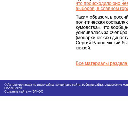
что происходило оно не
выборов, в славном гор
Таким образом, в росси
политическая составляю
кумовства», что вообще
усиливалась за счет бр
(монархических) династи
Сергий Радонежский бы
князей.
Все материалы раздела
© Авторские права на идею сайта, концепцию сайта, рубрики сайта, содержание м
Оболенской.
Создание сайта —
ЭЛКОС