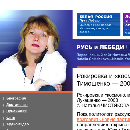
РУСЬ и ЛЕБЕДИ | RUSI — LEB
Персональный сайт Натальи Чистя
Natalia Chistiakova—Natalia Yarosla
Рокировка и «кос
Тимошенко — 200
Рокировка и «космополи
Биография
Лукашенко — 2008
Достижения
© Наталья ЧИСТЯКОВА 
Публикации
Пока политологи рассуж
Фото
возглавить новую парт
направлении» открываю
Аудио/видео
государства». Юлия Тим