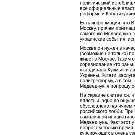
политический истеблишм
все официальные власт
реформе и Конституци
Есть информация, что В
Москву, причем приглаш
самого же Медведчука э
украинские события, ис
Москве он нужен в качес
(возможно не только) п
живет в Москве. Таким о
соревнование кто раньш
«кардинала Кучмы» и ав
Украины. Кстати, заслуг
политреформу, а в том, 
Медведчук, я попрошу о
На Украине считается, ч
вплоть и laquo;до ощущ
обусловлено наличием 
российского лобби. Прич
самоличной инициативо
Медведчука. Факт этот у
вопросом только время 
курсирующих в очень узк