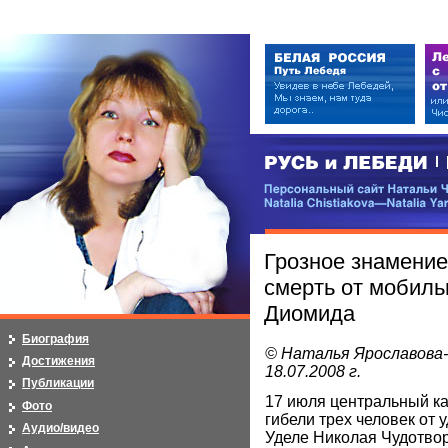
РУСЬ и ЛЕБЕДИ | RUSI — LEB
Персональный сайт Натальи Чистя
Natalia Chistiakova—Natalia Yarosla
Грозное знамение
смерть от мобиль
Диомида
Биография
© Наталья Ярославова
Достижения
18.07.2008 г.
Публикации
17 июля центральный ка
Фото
гибели трех человек от 
Аудио/видео
Уделе Николая Чудотвор