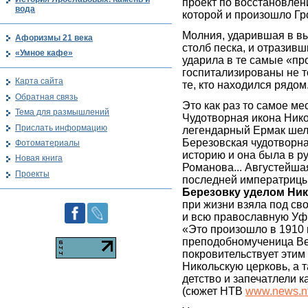
проект по восстановлен
вода
которой и произошло Гр
Молния, ударившая в вы
Афоризмы 21 века
столб песка, и отразивш
«Умное кафе»
ударила в те самые «п
госпитализированы не т
Карта сайта
те, кто находился рядом
Обратная связь
Это как раз то самое ме
Тема для размышлений
Чудотворная икона Нико
Прислать информацию
легендарный Ермак шел 
Березовская чудотворна
Фотоматериалы
историю и она была в ру
Новая книга
Романова... Августейша
Проекты
последней императрицы)
Березовку уделом Ник
при жизни взяла под св
и всю православную Уфи
«Это произошло в 1910 
преподобномученица Ве
покровительствует этим
Никольскую церковь, а т
детство и запечатлели 
(сюжет НТВ
www.news.nt