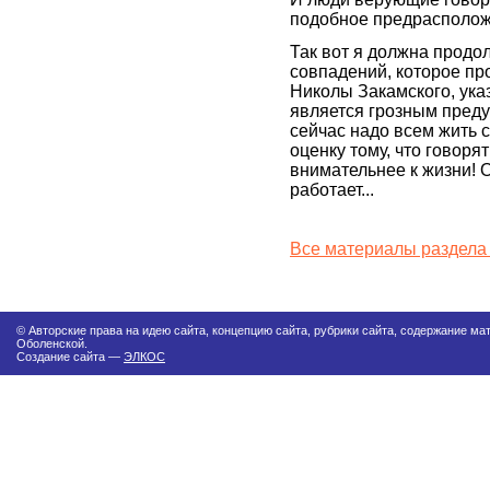
подобное предрасположе
Так вот я должна продол
совпадений, которое пр
Николы Закамского, указ
является грозным преду
сейчас надо всем жить 
оценку тому, что говоря
внимательнее к жизни! 
работает...
Все материалы раздела
© Авторские права на идею сайта, концепцию сайта, рубрики сайта, содержание м
Оболенской.
Создание сайта —
ЭЛКОС