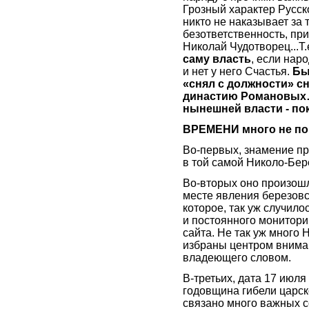
Грозный характер Русско
никто не наказывает за 
безответственность, при
Николай Чудотворец...Т.
саму власть
, если нар
и нет у него Счастья.
Бы
«снял с должности» с
династию Романовых…А
нынешней власти - п
ВРЕМЕНИ много не пон
Во-первых, знамение пр
в той самой Николо-Бере
Во-вторых оно произошл
месте явления березовс
которое, так уж случило
и постоянного монитори
сайта. Не так уж много 
избраны центром вниман
владеющего словом.
В-третьих, дата 17 июля
годовщина гибели царско
связано много важных с