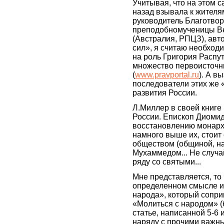
Учитывая, что на этом с
назад взывала к жителя
руководитель Благотво
преподобномученицы Ве
(Австралия, РПЦЗ), авт
сил», я считаю необходи
на роль Григория Распу
множество первоисточн
(
www.pravportal.ru
). А в
последователи этих же 
развития России.
Л.Миллер в своей книге 
России. Епископ Диомид 
восстановлению монархи
намного выше их, стоит
обществом (общиной, на
Мухаммедом... Не случа
ряду со святыми...
Мне представляется, то
определенном смысле и 
народа», который сопри
«Молиться с народом» (
статье, написанной 5-6 и
наряду с прочими важн