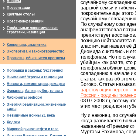
Анонсы
случайному совпадению,
царской семьи и гибели
Презентации
покровительницы этого 
Круглые столы
случайному совпадению
Пресс-конференции
По случайному совпаде
Глобальные экономические
анафематствовал патриар
стратегии, навигации
препятствует восстанов
позицию нейтралитета 
Концепции, аналитика
власти», как назвал её
Диомида считались и е
Экспертиза и законотворчество
телефонам. Но по случа
Прогнозы, сбывшиеся прогнозы
убийцы» как раз те, кт
телефонам вблизи церк
Поправки в законы: Экстренно!
совпадению в начале ию
Внимание! Угрозы и тенденции
статья, как раз об этом
Богов». Статья называ
Новости, комментарии, ремарки
царствующих персон - п
Финансы, банки, рубль, власть
России - родины тюменс
Лабиринты реформ
03.07.2008 г.), потому 
Энергия реализации, жизненные
этих мест родился и гу
силы
Ну и наконец, по случай
Невидимые войны 21 века
когда развивается боль
Ходоки
названием «Преемник» 
Мировой рынок нефти и газа
Муртазы Рахимова, созд
История Ярославовых. Камень и