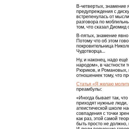
В-четвертых, знамение я
предупреждения с диск
встрепенулась от мысли
разговора по моблильным
том, что сказал Диомид о
В-пятых, знамение явно
Потому что об этом гов
покровительница Никол
Чудотворца...
Ну, и наконец, надо ещё
народом», в частности т
Рюриков, и Романовых, 
отношениек тому, что пр
Статья «Я желаю молит
преамбулы:
«Иногда бывает так, чт
приходят нужные люди,
атеистической школе на
совпадения с точки зрен
как раз, этой самой тео
быть просто не должно, 
И люди верующие говоря