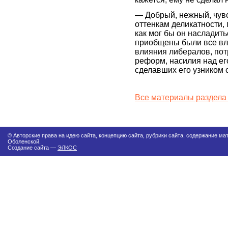
— Добрый, нежный, чув
оттенкам деликатности,
как мог бы он насладит
приобщены были все вл
влияния либералов, по
реформ, насилия над ег
сделавших его узником 
Все материалы раздела
© Авторские права на идею сайта, концепцию сайта, рубрики сайта, содержание м
Оболенской.
Создание сайта —
ЭЛКОС