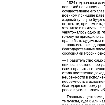
— 1824 год начался дл
воинской повинности… 
осуществление его глав
военном принципе равен
жирный купец не будет о
но, кстати, припомнить,
что никто и пикнуть, не 
уничтожалось одно из г
голову не приходило вс
право быть судимыми то
… нашлись такие дворя
благодарственные письм
сословиями России отн
— Правительство само с
явилось постепенное у
слоях правительственн
стала постепенно доход
небрежности в исполнен
небрежность в исполнен
благодаря которому ре
росла и усиливалась, и
— Главными центрами д
те пункты, куда были н