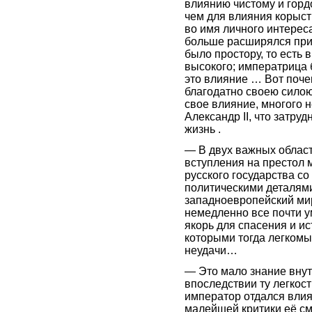
влиянию чистому и горд
чем для влияния корыстн
во имя личного интереса
больше расширялся при 
было простору, то есть 
высокого; императрица 
это влияние … Вот поче
благодатно своею силою
свое влияние, многого 
Александр II, что затру
жизнь .
— В двух важных областя
вступления на престол 
русского государства с
политическими деталями
западноевропейский мир
немедленно все почти у
якорь для спасения и ис
которыми тогда легком
неудачи…
— Это мало знание вну
впоследствии ту легкост
император отдался вли
малейшей критики её см