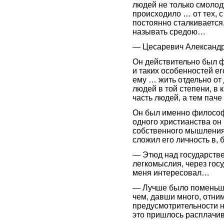
людей не только смолод
происходило … от тех, с
постоянно сталкивается.
называть средою…
— Цесаревич Александр
Он действительно был 
и таких особенностей е
ему … жить отдельно от
людей в той степени, в
часть людей, а тем пач
Он был именно философ
одного христианства он 
собственного мышления,
сложил его личность в,
— Этюд над государств
легкомыслия, через гос
меня интересовал…
— Лучше было поменьше
чем, давши много, отним
предусмотрительности ни
это пришлось расплачив