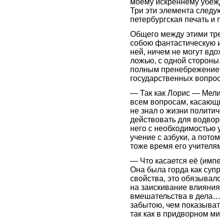
моему искреннему убеж
Три эти элемента следу
петербургская печать и
Общего между этими тре
собою фантастическую и
ней, ничем не могут вд
ложью, с одной стороны,
полным пренебрежением
государственных вопрос
— Так как Лорис — Мели
всем вопросам, касающи
не знал о жизни политич
действовать для водвор
него с необходимостью 
учение с азбуки, а пото
тоже время его учител
— Что касается её (импе
Она была горда как супр
свойства, это обязывало
на заискивание влияния
вмешательства в дела…
забытою, чем показыват
так как в придворном м