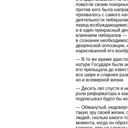
помогли своим покорным
против кого была напра
проявилось с самого н
деятельности либерала
перед возбуждающимися
и в один прекрасный де
влиянием либералов — н
в сознании необходимос
дворянской оппозиции, 
нарисованной его воо
— В то же время аристо
натуре Государя были 
его прельщала до извес
все шире и славнее раз
но и всемирной жизни.
— Десять лет спустя в 
роли реформатора и како
подписывал будто бы ко
— Обманутый, недоверч
такую эру своей жизни, 
людей, сколько какого-т
момента, когда он обра
кажется, ему не сделал 