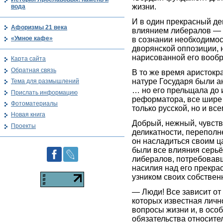
жизни.
вода
И в один прекрасный де
Афоризмы 21 века
влиянием либералов — н
«Умное кафе»
в сознании необходимос
дворянской оппозиции, 
нарисованной его воо
Карта сайта
Обратная связь
В то же время аристокр
натуре Государя были а
Тема для размышлений
… но его прельщала до 
Прислать информацию
реформатора, все шире
Фотоматериалы
только русской, но и вс
Новая книга
Добрый, нежный, чувств
Проекты
деликатности, переполн
он насладиться своим ц
были все влияния серьё
либералов, потребовав
насилия над его прекра
узником своих собствен
— Люди! Все зависит от 
которых известная личн
вопросы жизни и, в осо
обязательства относите