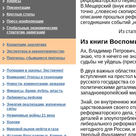
реформаторского период
Анонсы
В.Мещерский (внук изве
Презентации
точно „словесно скопиро
Круглые столы
описание прошлых рефо
Пресс-конференции
сегодняшних событий „н
Глобальные экономические
Из ста
стратегии, навигации
Из книги Воспом
Концепции, аналитика
Ах, Владимир Петрович,
Экспертиза и законотворчество
знаю, что я ничего не зн
Прогнозы, сбывшиеся прогнозы
судьбы не уйдешь (прис
В двух важных областях 
Поправки в законы: Экстренно!
вступления на престол 
Внимание! Угрозы и тенденции
русского государства с
Новости, комментарии, ремарки
политическими деталями
Финансы, банки, рубль, власть
западноевропейский ми
Лабиринты реформ
Знай, он внутреннюю жи
Энергия реализации, жизненные
царствования своего от
силы
реформаторского дела, 
Невидимые войны 21 века
деталей и злоупотребле
Ходоки
либерального реформато
негодного для России, и
Мировой рынок нефти и газа
твердый фундамент для
История Ярославовых. Камень и