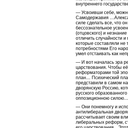
внутреннего государств
— Усвоивши себе, можно
Самодержавия …Александ
силе сделать все, что он
бессознательное усвое
(отцовского) и незнание
отличить случайности и 
которые составляли не 
потребностями Его народ
умел отстаивать как н
— И вот началась эра р
царствования. Чтобы её
реформаторами той эпох
план… Психический план
представили в самом на
дворянскую Россию, кото
русского образованного
оппозиционною силою
— Они понемногу и испо
антилиберальная дворян
рассчитывает своим вли
либеральных реформ, ст
его царствования…Этот