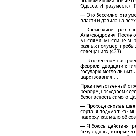
полномочиями новые ген
Одесса. И, разумеется,
— Это бессилие, эта у
власти и давила на все
— Кроме министров в н
Александрович. После о
мыслями. Мысли не выр
разных полумер, пребыв
совещаниях (433)
— В невеселом настрое
февраля двадцатипятиле
государю могло ли быть 
царствования …
Правительственный стро
реформ, Государем сдел
безопасность самого Ца
— Проходя снова в швей
сорта, я подумал: как мн
наверху, как мало её с
— Я боюсь, действия тр
безурядицы, которые и о