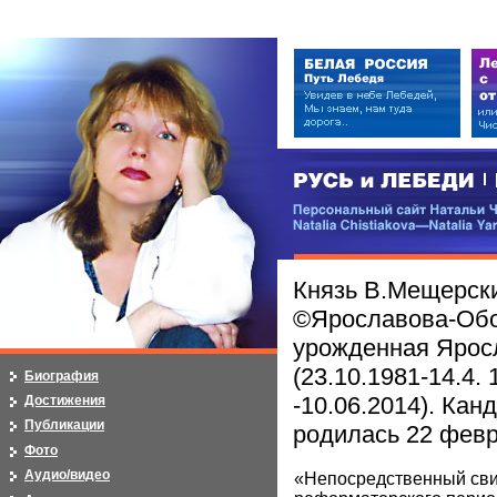
РУСЬ и ЛЕБЕДИ | RUSI — LEB
Персональный сайт Натальи Чистя
Natalia Chistiakova—Natalia Yarosla
Князь В.Мещерски
©Ярославова-Обо
урожденная Яросл
(23.10.1981-14.4.
Биография
-10.06.2014). Кан
Достижения
Публикации
родилась 22 февр
Фото
Аудио/видео
«Непосредственный свид