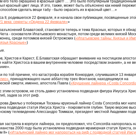
ом его тело окрашено в красный цвет! … Это было популярным традиционным
ыл красный цвет лица. И это, также, может быть объяснено как некий пережи
способом сделать вещи табу - было окрасить их в красный цвет…»
а II, родившегося 22 февраля, я и начала свои публикации, посвященные это
 21 века: секреты «Ордена 22 февраля»
»
 разъяснений Блаватской, становится теперь и тема Красных, которых я обна
Чета - основателя Ипатьевского монастыря, потом среди великих князей Моск
конец, среди потомков князей Острожских (
«Ипатьевские тайны: Князья и И
нязья Красные»
)
ые.
в, Христов и Карест, Е.Блаватская обращает внимание на гностицизм апосто
е найти Христоса в вашем внутреннем человеке посредством знания», а не вер
ание».
 по той причине, что катастрофа корабля Конкордия, случившаяся 13 января
илио»
, принадлежащего ныне аббатству трех Фонтанов, находящемуся на
ской смерти, именно, апостола Павла (
«Крушение лайнера «Costa Concordi
 этим островом, не столь давно установлена подводная фигура Ииусуса Хрис
иб, задев за этот риф.
рова Джильо у побережья Тосканы круизный лайнер Costa Concordia мог нап
ена подводная статуя Иисуса Христа - покровителя глубин. Такую версию выс
янскому телевидению Алессандро Томмази, президент местной Академии под
рая застряла в корпусе лайнера, он предположил, что Concordia напоролась н
тианства 2000 году была установлена подводная мраморная статуя Христа, 
II» (
«Итальянский лайнер мог напороться на риф с подводной статуей Иису