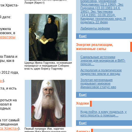
Борисовна, урожденная
Лазаря (Карест)
Ярославова (22.2.1960). Экс
ток Христа-
Годунина (23.10.1981-14.4.
1991). Экс Чистякова
(14.4.1991 -10.06.2014).
й дате:
Кандидат технических наук. Я
родилась 22 февр
Лабиринты реформ
ружила
овских, в
Еще!
мператоры
Энергия реализации,
жизненные силы
ла Павла и
Сакральные источники
ы, как в
энергии для монархов и ВИП-
Царица Ирина Годунова, основавшая
персон…
патриархат и передавшая Соборно
власть царю Борису Годунову
Астрология и политическое
 2012 года,
лидерство земли и звезды
Золотая регенерация
a»
).
подрывает мировое
финансовое статус-кво
та, и есть
Еще!
ороться на
Ходоки
казал в
водных
Куда пойти, к кому податься, у
кого просить о помощи…
а тот самый
Еще!
освященная
са Христа»
).
Первый патриарх Иов, наречен
Анонсы
именем Иова Многострадального