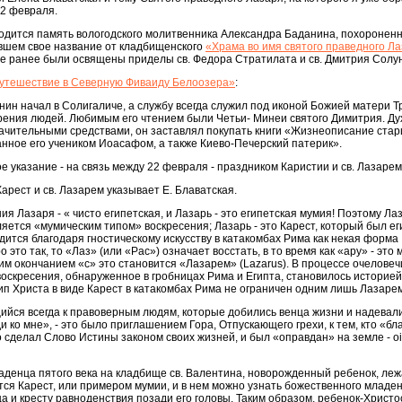
22 февраля.
ходится память вологодского молитвенника Александра Баданина, похороненн
вшем свое название от кладбищенского
«Храма во имя святого праведного Л
где ранее были освящены приделы св. Федора Стратилата и св. Дмитрия Солун
утешествие в Северную Фиваиду Белоозера»
:
ин начал в Солигаличе, а службу всегда служил под иконой Божией матери 
рения людей. Любимым его чтением были Четьи- Минеи святого Димитрия. Д
ачительными средствами, он заставлял покупать книги «Жизнеописание стар
нное его учеником Иоасафом, а также Киево-Печерский патерик».
ое указание - на связь между 22 февраля - праздником Каристии и св. Лазарем
Карест и св. Лазарем указывает Е. Блаватская.
ия Лазаря - « чисто египетская, и Лазарь - это египетская мумия! Поэтому Лаз
яется «мумическим типом» воскресения; Лазарь - это Карест, который был е
дится благодаря гностическому искусству в катакомбах Рима как некая форма
о это так, то «Лаз» (или «Рас») означает восстать, в то время как «ару» - это
ким окончанием «с» это становится «Лазарем» (Lazarus). В процессе очелове
скресения, обнаруженное в гробницах Рима и Египта, становилось историей
ип Христа в виде Карест в катакомбах Рима не ограничен одним лишь Лазар
щийся всегда к правоверным людям, которые добились венца жизни и надевали
 ко мне», - это было приглашением Гора, Отпускающего грехи, к тем, кто «бл
то сделал Слово Истины законом своих жизней, и был «оправдан» на земле - oi
денца пятого века на кладбище cв. Валентина, новорожденный ребенок, ле
ется Карест, или примером мумии, и в нем можно узнать божественного младе
а и кресту равноденствия позади его головы. Таким образом, ребенок-Христо