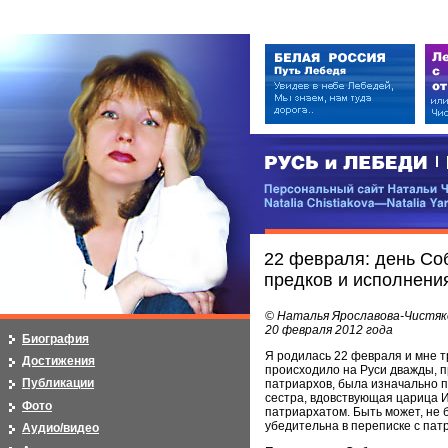
РУСЬ и ЛЕБЕДИ | RUSI — LEB
Персональный сайт Натальи Чистя
Natalia Chistiakova—Natalia Yarosla
22 февраля: день Соб
предков и исполнения
© Наталья Ярославова-Чистяк
20 февраля 2012 года
Биография
Я родилась 22 февраля и мне т
Достижения
происходило на Руси дважды, п
Публикации
патриархов, была изначально п
сестра, вдовствующая царица И
Фото
патриархатом. Быть может, не 
убедительна в переписке с патр
Аудио/видео