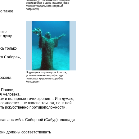
родившийся в день памяти Иова
Многострадального (первый
патриарх)
то такое
ению
т душу
сь только
го Собора»,
Подводная скульптура Христа,
установленная на рифе, где
разом,
потерпел крушение корабль
Конкордия
. Полюс,
я Человека,
а» и полярные точки зрения… И я думаю,
ожности» - не вполне точная, т.е. в ней
ать искусственно противоположности,
рован ансамбль Соборной (Сабур) площади
 они должны соответствовать