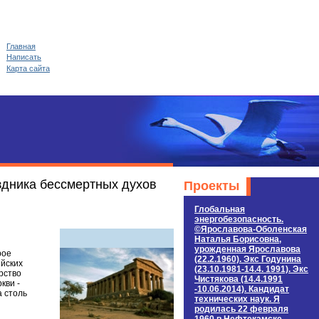
Главная
Написать
Карта сайта
аздника бессмертных духов
Проекты
Глобальная
энергобезопасность.
©Ярославова-Оболенская
Наталья Борисовна,
урожденная Ярославова
рое
(22.2.1960). Экс Годунина
ийских
(23.10.1981-14.4. 1991). Экс
рство
Чистякова (14.4.1991
кви -
-10.06.2014). Кандидат
а столь
технических наук. Я
родилась 22 февраля