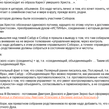
вно происходит из образа Карест умершего Христа…».
орое я цитирую, объемное. Его надо читать лично: и тем, кто хочет понять, ч
чтает о семейном счастье и мире в кругу, прежде всего, родни.
которую должны были осознавать участники Соборов.
ак Хрестос обозначал одинокого путника, идущего по этому «пути» к достиж
«Христосом», преображенным духом «ИСТИНЫ», соединение с которым делае
ом»
змышляя над темой Сабур и Собор я пришла к выводу о том, что там собирали
а внимание на не верное толкование «управления миром, через контроль
с надо добавить к этим условиям «правильного Собора», а точнее «праведно
ень родственники должны собраться в состоянии мудрости и чистоты.
а:
кого «сап» (соединять) + эр, т.е. «соединяющий, объединяющий» … Таким об
Объединяющий Яр».
ельный факт о том, что слово Полярный ранее писалось как, Пол,ярный, т.е
Яра», имя Сабур - «Объединяющее Яр» можно перевести, как указание на им
вывать и гармонизировать противоположности, т.е. противоположные «полюс
рмула о том, что «миром управляют те, кто умеет контролировать противопол
л,ярности» надо объединять, согласовывать и гармонизировать, а не создав
ать их.
на III Великого - потомками Дмитрия Донского и Дмитрия Зерно был сформи
 Князья и Императоры Дмитрии Угличские и Великие князья Красные»
)
оборе, как приватном собрании родственников по крови надо добавить то, что
тного Духа.