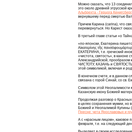
Можно сказать, что 13 соедини
это около древней этрусской кр
Альбрехта - Герцога Кенигсберг
вернувшему перед смертью Ват
Причем Карина (carina), что свя
перевернуться. Но Карест оказ
В третьей главе статьи «о Тайн
«по-японски, Екатерина пишетс
Αἰκατερίνης τῆς πανσόφουμάρτυρ
ЕКАТЕРИНА, т.е. греческий инов
«чистота, святость», в каноне 
Александрийской, прообразом 
ЧИСТОТУ, КАЗАНЬ и СВЯТОСТЬ, т
этой символикой, включая и р
В конечном счете, и в данном с
связана с горой Синай, со св. 
Символом этой Неопалимости м
Казанскую икону Божией матери
Продолжая разговор о Красных,
в целях сохранения мумии, но
Божией и Неопалимой Купины (
Пресне: чета Ярославовых и гру
А с «красным лицом», каковое 
февраля, т.е. на следующий ден
Выделяет в своем исследовании