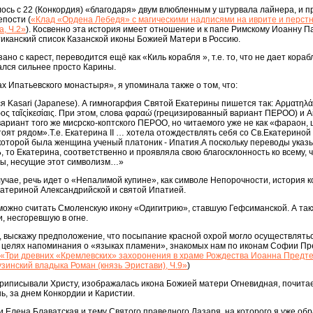
лось с 22 (Конкордия) «благодаря» двум влюбленным у штурвала лайнера, и 
епости (
«Клад «Ордена Лебедя» с магическими надписями на иврите и перст
а, Ч.2»
). Косвенно эта история имеет отношение и к папе Римскому Иоанну Пав
иканский список Казанской иконы Божией Матери в Россию.
зано с карест, переводится ещё как «Киль корабля », т.е. то, что не дает кора
ался сильнее просто Карины.
ах Ипатьевского монастыря», я упоминала также о том, что:
я Kasari (Japanese). А гимногарфия Святой Екатерины пишется так: Αρματηλά
ος ταῖςἱκεσίαις. При этом, слова φαραώ̇ (грецизированный вариант ПЕРОО) и Αἰ
ариант того же мисрско-коптского ПЕРОО, но читаемого уже не как «фараон, ц
стоят рядом».Т.е. Екатерина II … хотела отождествлять себя со Св.Екатериной
которой была женщина ученый платоник - Ипатия.А поскольку переводы указ
о Екатерина, соответственно и проявляла свою благосклонность ко всему, ч
оды, несущие этот символизм…»
лучае, речь идет о «Непалимой купине», как символе Непорочности, история 
Екатериной Александрийской и святой Ипатией.
ожно считать Смоленскую икону «Одигитрию», ставшую Гефсиманской. А та
, несгоревшую в огне.
 выскажу предположение, что посыпание красной охрой могло осуществлятьс
 в целях напоминания о «языках пламени», знакомых нам по иконам Софии П
«Три древних «Кремлевских» захоронения в храме Рождества Иоанна Предте
зинский владыка Роман (князь Эристави), Ч.9»
)
приписывали Христу, изображалась икона Божией матери Огневидная, почита
ь, за днем Конкордии и Каристии.
 Елена Блаватская и тему Святого праведного Лазаря, на которого я уже об