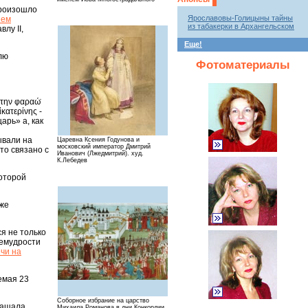
произошло
Ярославовы-Голицыны тайны
нем
из табакерки в Архангельском
лу II,
Еще!
блю
Фотоматериалы
την φαραώ̇
κατερίνης -
арь» а, как
ывали на
Царевна Ксения Годунова и
московский император Дмитрий
то связано с
Иванович (Лжедмитрий). худ.
К.Лебедев
которой
кже
я не только
ремудрости
чи на
емая 23
Соборное избрание на царство
ращала
Михаила Романова в дни Конкордии,