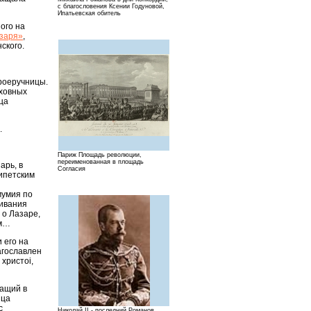
с благословения Ксении Годуновой,
Ипатьевская обитель
ого на
азаря»
,
ского.
Троеручницы.
уховных
ца
.
Париж Площадь революции,
переименованная в площадь
арь, в
Согласия
гипетским
 мумия по
чивания
 о Лазаре,
ем…
 его на
агославлен
 христoi,
жащий в
нца
с
Николай II - последний Романов,