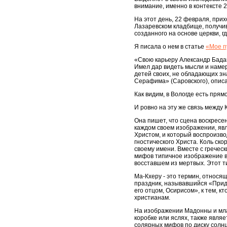
внимание, именно в контексте 
На этот день, 22 февраля, при
Лазаревском кладбище, получи
созданного на основе церкви, 
Я писала о нем в статье
«Мое п
«Свою карьеру Александр Бадан
Имел дар видеть мысли и наме
детей своих, не обладающих зн
Серафима» (Саровского), описа
Как видим, в Вологде есть прям
И ровно на эту же связь между 
Она пишет, что сцена воскресен
каждом своем изображении, явл
Христом, и который воспроизво
гностического Христа. Коль скор
своему имени. Вместе с гречес
мифов типичное изображение во
восставшем из мертвых. Этот т
Ма-Кхеру - это термин, относя
праздник, называвшийся «Приди
его отцом, Осирисом», к тем, к
христианам.
На изображении Мадонны и мла
коробке или яслях, также явля
солярных мифов по диску солнц