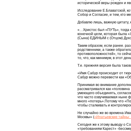
исторической веры рожден и я
Исследование Е.Блаватской, кот
Собор и Согласие, и тем, кто ме
Добавлю лишь, важную цитату, 
«…Христос был «ПУТЬ», тогда к
конечной цели, которая была 
(Сына) ЕДИНЫМ с (Отцом) Дух
Таким образом, если ранее. ра
родственники, а также обратил
противоположностей», то сейча
то, что, как минимум, в этот д
Т.е. прежняя версия была таков
«Имя Сабур происходит от тюрс
Сабур можно перевести как «
Принимая во внимание дополнит
рассматривался как «половина 
умеющего объединять, согласо
что часто озвучиваемая ныне фо
много «потерь».Потому что «По
чтобы сталкивать и контролиров
Не случайно же во времена Ива
Москвы» (
«Ипатьевские тайны:
Сегодня же к этому выводу о С
«требованиям Карест» -бессмер