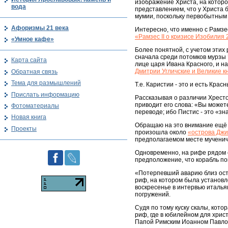
изображение Христа, на котор
вода
представлением, что у Христа б
мумии, поскольку первобытным 
Афоризмы 21 века
Интересно, что именно с Рамзес
«Рамзес II о кризисе Изобилия
«Умное кафе»
Более понятной, с учетом этих
сначала среди потомков мурзы 
Карта сайта
лице царя Ивана Красного, и на
Дмитрии Угличские и Великие к
Обратная связь
Тема для размышлений
Т.е. Каристии - это и есть Красн
Прислать информацию
Рассказывая о различии Хресто
приводит его слова: «Вы может
Фотоматериалы
переводе; ибо Пистис - это «зн
Новая книга
Обращаю на это внимание ещё и
Проекты
произошла около
«острова Дж
предполагаемом месте мучениче
Одновременно, на рифе рядом с
предположение, что корабль пог
«Потерпевший аварию близ ост
риф, на котором была установл
воскресенье в интервью италь
погружений.
Судя по тому куску скалы, кото
риф, где в юбилейном для хрис
Папой Римским Иоанном Павлом 