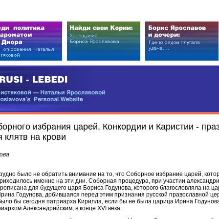
EDI
ковой — Натальи Ярославовой
vova’s Personal Website
орного избрания царей, Конкордии и Каристии - пр
 клятв на крови
ова
рудно было не обратить внимание на то, что Соборное избрание царей, кото
риходилось именно на эти дни. Соборная процедура, при участии александр
рописана для будущего царя Бориса Годунова, которого благословляла на ца
рина Годунова, добившаяся перед этим признания русской православной цер
было бы сегодня патриарха Кирилла, если бы не была царица Ирина Годунов
иархом Александрийским, в конце XVI века.