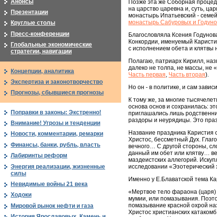
Анонсы
Позже эта же Соборная процед
на царство царевна и, суть, ц
Презентации
монастырь Ипатьевский - семей
монастырь Сабуровых и Годун
Круглые столы
Пресс-конференции
Благословляла Ксения Годунова
Конкордии, именуемый Каристия
Глобальные экономические
с исполнением обета и клятвы н
стратегии, навигации
Полагаю, патриарх Кирилл, наз
далеко не толпа, не массы, не 
Концепции, аналитика
Часть первая
,
Часть вторая
).
Экспертиза и законотворчество
Но он - в политике, и сам зав
Прогнозы, сбывшиеся прогнозы
К тому же, за многие тысячеле
основа основ и сохранилась: э
Поправки в законы: Экстренно!
приглашались лишь родственни
раздоры и неурядицы. Это праздн
Внимание! Угрозы и тенденции
Название праздника Каристия о
Новости, комментарии, ремарки
Христос, бессметный Дух. Глаг
Финансы, банки, рубль, власть
вечного… С другой стороны, сло
данный им обет или клятву… ве
Лабиринты реформ
маздеистских аллегорий. Искуп
Энергия реализации, жизненные
исследовании «Эзотерический 
силы
Именно у Е.Блаватской тема Ка
Невидимые войны 21 века
«Мертвое тело фараона (царя) 
Ходоки
мумии, или помазывания. Поэтом
помазывание красной охрой на
Мировой рынок нефти и газа
Христос христианских катакомб
История Ярославовых. Камень и