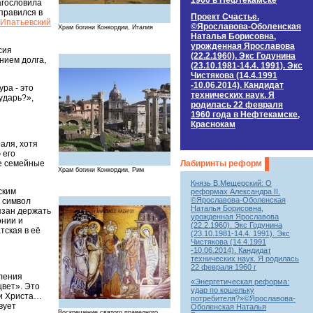
1960 в Нефтекамске
агословила
правился в
Проект Счастье.
Ипатьевский
©Ярославова-Оболенская
Храм богини Конкордии, Италия
Наталья Борисовна,
урожденная Ярославова
сия
(22.2.1960). Экс Годунина
нием долга,
(23.10.1981-14.4. 1991). Экс
Чистякова (14.4.1991
-10.06.2014). Кандидат
ра - это
технических наук. Я
ударь?»,
родилась 22 февраля
1960 года в Нефтекамске,
Краснокам
аля, хотя
 его
се семейные
Лабиринты реформ
Храм богини Конкордии, Рим
Князь В.Мещерский: О
ским
реформах Александра II.
©Ярославова-Оболенская
к символ
Наталья Борисовна,
бязан держать
урожденная Ярославова
онии и
(22.2.1960). Экс Годунина
тская в её
(23.10.1981-14.4. 1991). Экс
Чистякова (14.4.1991
-10.06.2014). Кандидат
технических наук. Я родилась
22 февраля 1960 г
вления
«Энергетическая реформа:
цвет». Это
удар по кошельку
ли Христа…
потребителя?»©Ярославова-
вует
Оболенская Наталья
Воскрешение святого праведного