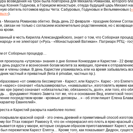
ура возведения на трон была повторена для Михаила Романова, которого бл
арица Ксения Годунова, в Горицком монастыре, откуда будущий царь Михаил на
ную обитель потомков мурзы Чета: Сабуровых, Годуновых и Вельяминовых (
«
овых»
).
 - Михаила Романова обетно. Ведь день 22 февраля - праздник богини Согла
, связан не только с согласием исключительно родственников, но с возвраще
а крови.
ванный в честь Кирилла Александрийского, знает о том, что Соборная процеду
«народ» и не электорат («Русь - «Монастырский Ватикан». Патриарх РПЦ - гос
исим от Соборных процедур…
тия произошла «утряска» знания о дне богини Конкордии и Каристии - 22 февр
то день радости и вознесения богам молитв за живущих, причем к отправлению
ки и члены семьи. В день Xаристии улаживались или на время забывались в
ик частный и приватный (feria è privatae, частных пр.).
бразовано «от символа бессмертия - Карест, или Каруст». Карес - это Египет
ол «карес» означает «бальзамировать», «намазывать», изготовлять мумию ка
во хрe (хрew) означает «обязательство, обязанность, долг», или того, кто о
дь … фундамент Нового Завета тот же, что и основание Вед, египетской теог
ление посредством крови - кровные договоры…» - об этом пишет Елена Блава
характер Евангелий».
реста и Каристий раскрыта наиболее полно:
покрывали красной охрой - это очень древний и примитивный способ изгото
у бог Птах говорит Рамзесу II, что он «перекрасил его плоть в ярко-красный 
зывается кура у маори, которые сходным образом приготавливают Карест, и
 был пережитком Карест Египта… Кроме того, как показывает Дидрон, сущест