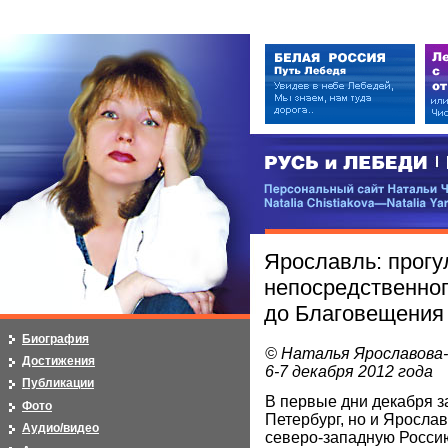
РУСЬ и ЛЕБЕДИ | RUSI — LEB
Персональный сайт Натальи Чистя
Natalia Chistiakova—Natalia Yarosla
Ярославль: прогу
непосредственног
до Благовещения
Биография
© Наталья Ярославова
Достижения
6-7 декабря 2012 года
Публикации
В первые дни декабря з
Фото
Петербург, но и Ярослав
Аудио/видео
северо-западную Россию