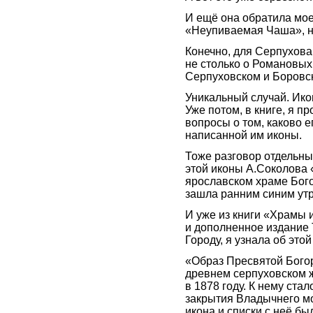
И ещё она обратила мо
«Неупиваемая Чаша», н
Конечно, для Серпухов
не столько о Романовых
Серпуховском и Боровск
Уникальный случай. Ико
Уже потом, в книге, я 
вопросы о том, каково е
написанной им иконы.
Тоже разговор отдельны
этой иконы А.Соколова 
ярославском храме Бого
зашла ранним синим утр
И уже из книги «Храмы 
и дополненное издание 
Городу, я узнала об эт
«Образ Пресвятой Бого
древнем серпуховском 
в 1878 году. К нему ст
закрытия Владычнего м
икона и списки с неё б