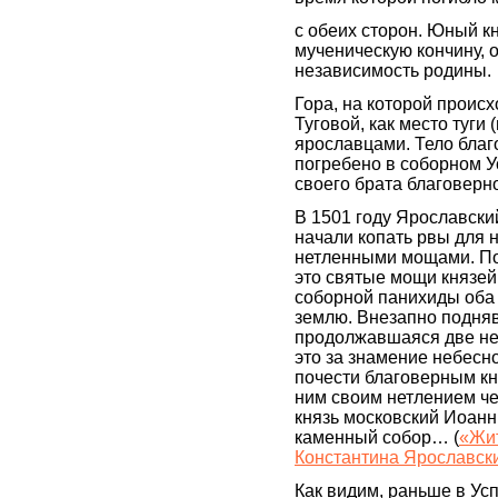
с обеих сторон. Юный к
мученическую кончину, 
независимость родины.
Гора, на которой происх
Туговой, как место туги
ярославцами. Тело благ
погребено в соборном У
своего брата благоверн
В 1501 году Ярославски
начали копать рвы для н
нетленными мощами. По 
это святые мощи князей
соборной панихиды оба
землю. Внезапно подняв
продолжавшаяся две не
это за знамение небесно
почести благоверным кн
ним своим нетлением че
князь московский Иоанн 
каменный собор… (
«Жит
Константина Ярославск
Как видим, раньше в Ус