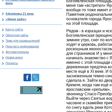
Богоявленская площадь
вода
меня там «встретил» Яр
вообще-то тоже имеет 
Афоризмы 21 века
Памятник родоначальни
основателя города Ярос
«Умное кафе»
на этой площади.
Карта сайта
Рядом - в изразцах и ис
Богоявленская (крещенс
Обратная связь
зимнее утро, снег по кол
Тема для размышлений
ходят и церковь, работа
Прислать информацию
роскошным иконостасом
Фотоматериалы
для странников И у меня
начинать знакомство с 
Новая книга
именно с этой площади и
Проекты
деревянная предтеча ко
месте ещё в XI веке. И б
заснеженным темно-сини
сделала я. Зайти во дв
Кремля, когда там ещё н
ярославским «репьям»
звонницу Спасо-Преобр
Выйти через Святые вор
часовне и скамейке при
по снегу вдоль реки Кот
архангела Михаила и да