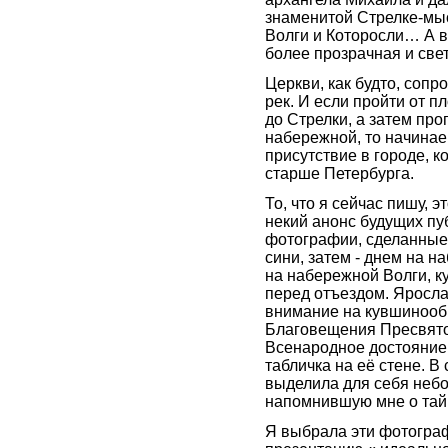
знаменитой Стрелке-мыс
Волги и Которосли… А во
более прозрачная и св
Церкви, как будто, сопр
рек. И если пройти от 
до Стрелки, а затем про
набережной, то начинае
присутствие в городе, к
старше Петербурга.
То, что я сейчас пишу, 
некий анонс будущих пу
фотографии, сделанные
сини, затем - днем на н
на набережной Волги, к
перед отъездом. Яросл
внимание на кувшинооб
Благовещения Пресвято
Всенародное достояние 
табличка на её стене. В
выделила для себя небо
напомнившую мне о тай
Я выбрала эти фотограф