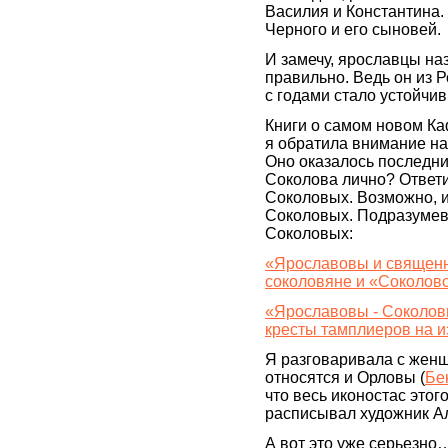
Василия и Константина
Черного и его сыновей.
И замечу, ярославцы н
правильно. Ведь он из 
с годами стало устойч
Книги о самом новом К
я обратила внимание на
Оно оказалось последни
Соколова лично? Ответи
Соколовых. Возможно, и
Соколовых. Подразумева
Соколовых:
«Ярославовы и священн
соколовяне и «Соколов
«Ярославовы - Соколовы
кресты тамплиеров на и
Я разговаривала с женщ
относятся и Орловы (
Бе
что весь иконостас это
расписывал художник 
А вот это уже серьезно