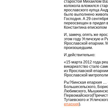
старостой Михаилом Ва
колокола вложился стар
ярославского купца Ан
было выполнено живопи
Господня. А 29 сентябр
переосвещен в придел в
Константина епископом
И, замечу, опять же яро
этом году Угличскую и 
Ярославской епархии. М
произошедшим.
И действительно:
«15 марта 2012 года р
викариатство стало сам
из Ярославской епархии
Ярославской митрополи
Ры?бинская епархия … 
Большесельского, Борис
Любимского, Мышкинско
Первомайского(Пречисте
Тутаевского и Угличског
епархия
).