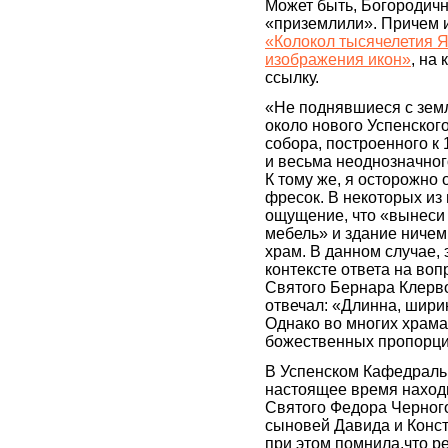
Может быть, Богородич
«приземлили». Причем и
«Колокол тысячелетия Я
изображения икон»
, на
ссылку.
«Не поднявшиеся с зем
около нового Успенског
собора, построенного к
и весьма неоднозначног
К тому же, я осторожно 
фресок. В некоторых из 
ощущение, что «вынеси 
мебель» и здание ничем
храм. В данном случае, 
контексте ответа на воп
Святого Бернара Клерво
отвечал: «Длинна, ширин
Однако во многих храма
божественных пропорци
В Успенском Кафедраль
настоящее время наход
Святого Федора Черного
сыновей Давида и Конс
при этом помнила,что ре