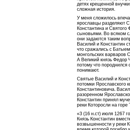
детях крещенной внучки
сложная история.
У меня сложилось впеча
ярославцы разделяют С
Константина и Святого 
сыновьями. Во всяком с
они задаются таким воп
Василий и Константин с
что сражались с Батыем
монгольских варваров 
А Великий князь Федор 
потому что породнился с
понимают.
Святые Василий и Конст
потомки Ярославского 
Константиновича. Васил
разоренном Ярославском
Константин принял муче
реки Которосли на горе 
«3 (16 н.ст) июля 1267 
Князь Константин вмест
возвышенности у реки К
время которой погибло