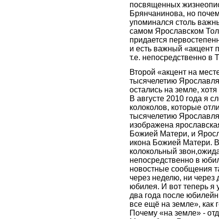
посвященных жизнеопи
Брянчанинова, но почему
упоминался столь важны
самом Ярославском Тол
придается первостепенн
и есть важный «акцент п
т.е. непосредственно в Т
Второй «акцент на месте
тысячелетию Ярославля,
остались на земле, хотя
В августе 2010 года я с
колоколов, которые отл
тысячелетию Ярославля
изображена ярославская
Божией Матери, и Яросл
икона Божией Матери. В
колокольный звон,ожид
непосредственно в юби
новостные сообщения та
через неделю, ни через 
юбилея. И вот теперь я у
два года после юбилей
все ещё на земле», как
Почему «на земле» - от