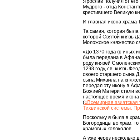
Ярослав получил от его
Мудрого - отца Констан
крестившего Великую кн
И главная икона храма
Та самая, которая была
которой Святой князь Д
Моложское княжество с
«До 1370 года (в иных и
была передана в Афана
роду князей Смоленских
1298 году, св. князь Ф
своего старшего сына Д
сына Михаила на княжен
передал эту икону в Аф
Божией Матери стали во
настоящее время икона 
(
«Всемирная азиатская 
Тихвинской системы. Пр
Поскольку я была в хра
Богородицы во храм, то
храмовых колоколов…
А уже через несколько 