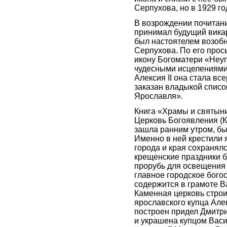
Серпухова, но в 1929 го
В возрождении почитани
принимал будущий викар
был настоятелем возоб
Серпухова. По его прос
икону Богоматери «Неу
чудесными исцелениями.
Алексия II она стала вс
заказан владыкой списо
Ярославля».
Книга «Храмы и святыни
Церковь Богоявления (К
зашла ранним утром, бы
Именно в ней крестили 
города и края сохранял
крещенские праздники б
прорубь для освещения 
главное городское бого
содержится в грамоте В
Каменная церковь строи
ярославского купца Алек
построен придел Дмитр
и украшена купцом Вас