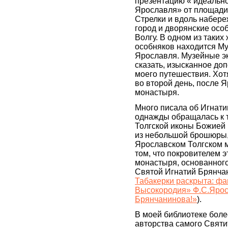
презентацию « идеально
Ярославля» от площади
Стрелки и вдоль набере
город и дворянские осо
Волгу. В одном из таки
особняков находится Му
Ярославля. Музейные эк
сказать, изысканное до
моего путешествия. Хот
во второй день, после Я
монастыря.
Много писала об Игнати
однажды обращалась к 
Толгской иконы Божией 
из небольшой брошюры,
Ярославском Толгском м
том, что покровителем э
монастыря, основанного 
Святой Игнатий Брянча
Табакерки раскрыта: ф
Высокородия» Ф.С.Ярос
Брянчанинова!»
).
В моей библиотеке боле
авторства самого Святит