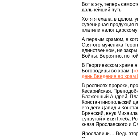
Вот в эту, теперь само
дальнейший путь.
Хотя я ехала, в целом, 
сувенирная продукция п
платили налог царскому
А первым храмом, в кот
Святого мученика Георг
единственном, не закры
Войны. Вероятно, по той
В Георгиевском храме я
Богородицы во храм. (
«
день Введения во храм
В росписях пророки, пр
Кесарийская, Преподоб
Блаженный Андрей, Пла
Константинопольский ц
его дети Давид и Конста
Брянский, внук Михаила
супругой князя Глеба Р
князя Ярославского и С
Ярославичи… Ведь втор