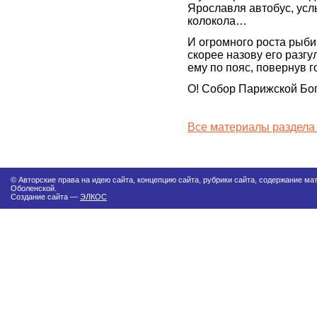
Ярославля автобус, ус
колокола…
И огромного роста рыби
скорее назову его разг
ему по пояс, повернув г
О! Собор Парижской Б
Все материалы раздела
© Авторские права на идею сайта, концепцию сайта, рубрики сайта, содержание м
Оболенской.
Создание сайта —
ЭЛКОС