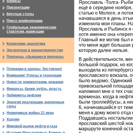
Анонсы
Ярославль -Толга- Рыби
ещё в середине ноября,
Презентации
статью о Мологе, и пот
Круглые столы
начавшаяся в день отъе
Пресс-конференции
изменила мои планы. Над
Глобальные экономические
Ярославль и Рыбинск я 
стратегии, навигации
хотя именно она «переп
Главный же мотив был и
Концепции, аналитика
что меня ждет большая 
которую далее нельзя.
Экспертиза и законотворчество
Прогнозы, сбывшиеся прогнозы
В действительности, ме
большой подарок, но ког
Поправки в законы: Экстренно!
выходила из петербургс
ярославского вокзала, 
Внимание! Угрозы и тенденции
было ведомо. Одинокий
Новости, комментарии, ремарки
привокзальной площади
Финансы, банки, рубль, власть
напомнил мне о тех сча
Лабиринты реформ
временах, когда в нефт
были троллейбусы, а н
Энергия реализации, жизненные
силы
6, начинавшийся от тюме
меня к дому моего отца 
Невидимые войны 21 века
Поддавшись ностальгии, 
Ходоки
ярославский шестой ном
Мировой рынок нефти и газа
маршруте конечной оста
История Ярославовых. Камень и