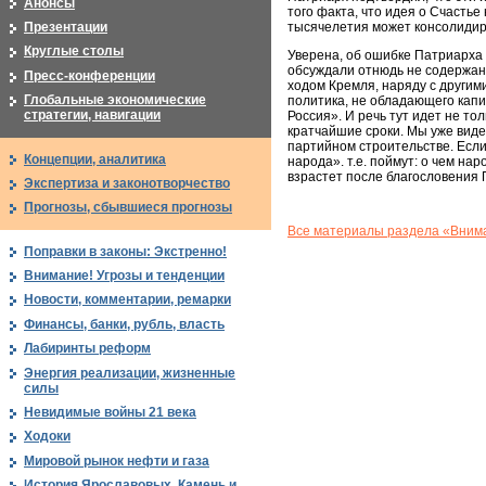
Анонсы
того факта, что идея о Счасть
Презентации
тысячелетия может консолидир
Круглые столы
Уверена, об ошибке Патриарха 
обсуждали отнюдь не содержание
Пресс-конференции
ходом Кремля, наряду с другим
Глобальные экономические
политика, не обладающего капи
стратегии, навигации
Россия». И речь тут идет не то
кратчайшие сроки. Мы уже виде
партийном строительстве. Если
Концепции, аналитика
народа». т.е. поймут: о чем нар
взрастет после благословения 
Экспертиза и законотворчество
Прогнозы, сбывшиеся прогнозы
Все материалы раздела «Внима
Поправки в законы: Экстренно!
Внимание! Угрозы и тенденции
Новости, комментарии, ремарки
Финансы, банки, рубль, власть
Лабиринты реформ
Энергия реализации, жизненные
силы
Невидимые войны 21 века
Ходоки
Мировой рынок нефти и газа
История Ярославовых. Камень и