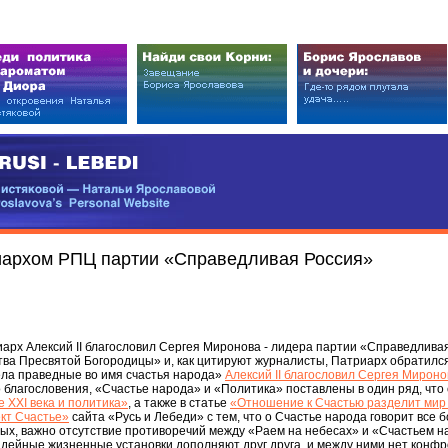
EDI
ковой — Натальи Ярославовой
vova’s Personal Website
иархом РПЦ партии «Справедливая Россия»
арх Алексий II благословил Сергея Миронова - лидера партии «Справедливая
ва Пресвятой Богородицы» и, как цитируют журналисты, Патриарх обратился
дела праведные во имя счастья народа»
Алексий II благословил Сергея Мироно
о благословения, «Счастье народа» и «Политика» поставлены в один ряд, что
 XXI века и политика»
, а также в статье
«Отношение к Счастью разделит мир
кт Счастье»
сайта «Русь и Лебеди» с тем, что о Счастье народа говорит все
ых, важно отсутствие противоречий между «Раем на небесах» и «Счастьем н
идейные жизненные установки дополняют друг друга, и между ними нет конфро