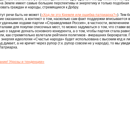
е на Земле имеет самые большие перспективы и энергетику и только подобная
овать граждан и народы, стремящиеся к Добру.
тут речи быть не может (
«Ход ли это Кремля или ошибка патриарха?»
). Тем 
 сказанного, а контекст о том, насколько сам факт поддержки вписывается в
и удачными ходами партии «Справедливая Россия», в частности, включением 
талами для покупки списочных мест, то можно задуматься о том, что ставки
лько о задаче догнать основного конкурента, а о том, чтобы партия стала равн
ли, как стремительно взлетали рейтинги политиков - вчерашних бюрократов
 энергия идеологии «Счастье народа» будет использована с высоким кпд и л
од думает, а не кричит через рупор (т.к. рупор совсем не у народа), то мы увид
Патриарха.
ние! Угрозы и тенденции»