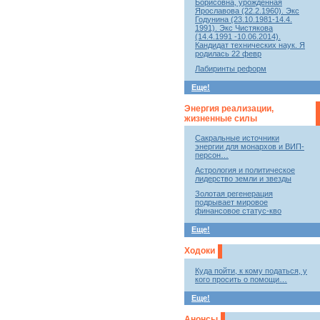
Борисовна, урожденная
Ярославова (22.2.1960). Экс
Годунина (23.10.1981-14.4.
1991). Экс Чистякова
(14.4.1991 -10.06.2014).
Кандидат технических наук. Я
родилась 22 февр
Лабиринты реформ
Еще!
Энергия реализации,
жизненные силы
Сакральные источники
энергии для монархов и ВИП-
персон…
Астрология и политическое
лидерство земли и звезды
Золотая регенерация
подрывает мировое
финансовое статус-кво
Еще!
Ходоки
Куда пойти, к кому податься, у
кого просить о помощи…
Еще!
Анонсы