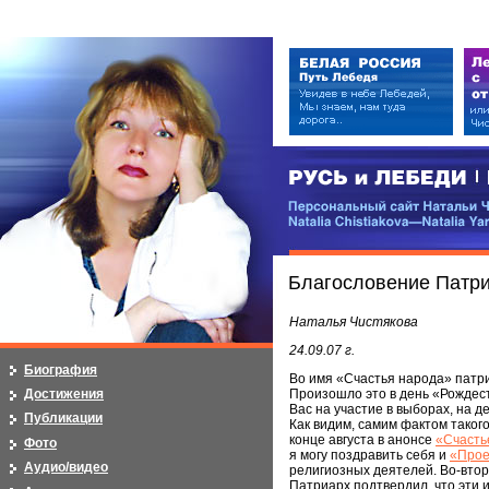
РУСЬ и ЛЕБЕДИ | RUSI — LEB
Персональный сайт Натальи Чистя
Natalia Chistiakova—Natalia Yarosla
Благословение Патр
Наталья Чистякова
24.09.07 г.
Биография
Во имя «Счастья народа» патри
Достижения
Произошло это в день «Рождест
Вас на участие в выборах, на 
Публикации
Как видим, самим фактом таког
конце августа в анонсе
«Счастье
Фото
я могу поздравить себя и
«Прое
Аудио/видео
религиозных деятелей. Во-втор
Патриарх подтвердил, что эти 