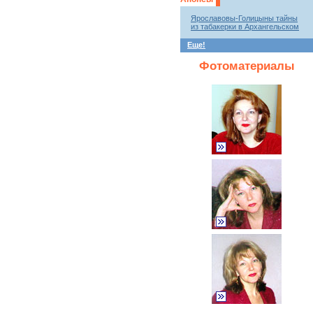
Ярославовы-Голицыны тайны
из табакерки в Архангельском
Еще!
Фотоматериалы