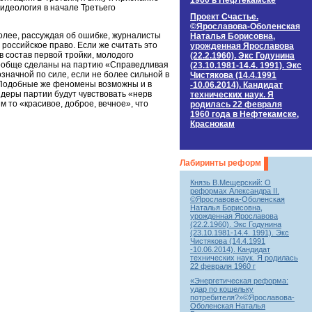
1960 в Нефтекамске
 идеология в начале Третьего
Проект Счастье.
©Ярославова-Оболенская
более, рассуждая об ошибке, журналисты
Наталья Борисовна,
 российское право. Если же считать это
урожденная Ярославова
в состав первой тройки, молодого
(22.2.1960). Экс Годунина
 вообще сделаны на партию «Справедливая
(23.10.1981-14.4. 1991). Экс
означной по силе, если не более сильной в
Чистякова (14.4.1991
. Подобные же феномены возможны и в
-10.06.2014). Кандидат
идеры партии будут чувствовать «нерв
технических наук. Я
им то «красивое, доброе, вечное», что
родилась 22 февраля
1960 года в Нефтекамске,
Краснокам
Лабиринты реформ
Князь В.Мещерский: О
реформах Александра II.
©Ярославова-Оболенская
Наталья Борисовна,
урожденная Ярославова
(22.2.1960). Экс Годунина
(23.10.1981-14.4. 1991). Экс
Чистякова (14.4.1991
-10.06.2014). Кандидат
технических наук. Я родилась
22 февраля 1960 г
«Энергетическая реформа:
удар по кошельку
потребителя?»©Ярославова-
Оболенская Наталья