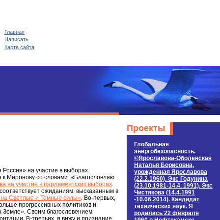
Главная
Написать
Карта сайта
Проекты
Глобальная
энергобезопасность.
©Ярославова-Оболенская
Наталья Борисовна,
 Россия» на участие в выборах.
урожденная Ярославова
 к Миронову со словами: «Благословляю
(22.2.1960). Экс Годунина
ва на участие в парламентских выборах
.
(23.10.1981-14.4. 1991). Экс
 соответствует ожиданиям, высказанным в
Чистякова (14.4.1991
 на Светлые и Темные силы»
. Во-первых,
-10.06.2014). Кандидат
 больше прогрессивных политиков и
технических наук. Я
а Земле». Своим благословением
родилась 22 февраля
нтации. В-третьих, я вижу и признание