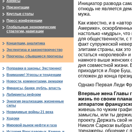
Анонсы
Инициатор развода сам
Презентации
отнюдь не является дем
мужа.
Круглые столы
Пресс-конференции
Как известно, и в «авто
Глобальные экономические
Америке», оскорбленны
стратегии, навигации
настолько «мудры», чт
для общественности, с т
Концепции, аналитика
факт супружеской неве
элитами страны, как эт
Экспертиза и законотворчество
остаться «королевой» 
Прогнозы, сбывшиеся прогнозы
намного выше женских о
дня совместной жизни. 
Поправки в законы: Экстренно!
приходится и Лоре Буш,
Внимание! Угрозы и тенденции
отложен до конца презид
Новости, комментарии, ремарки
Однако Первая Леди Фр
Финансы, банки, рубль, власть
Впервые жена Главы г
Лабиринты реформ
жизнь по своим плана
Энергия реализации, жизненные
аппаратом французск
силы
живешь по чужим график
Невидимые войны 21 века
замыслы, или ты держи
Ходоки
проекту. Держать свой 
Николя Саркози выбрала
Мировой рынок нефти и газа
тренажеры, общение с 
История Ярославовых. Камень и