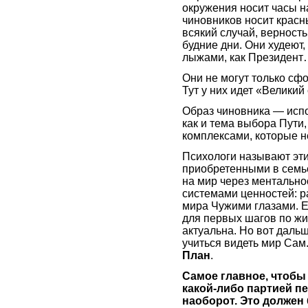
окружения носит часы на
чиновников носит красны
всякий случай, верность
будние дни. Они худеют
лыжами, как Президен
Они не могут только с
Тут у них идет «Великий
Образ чиновника — испо
как и тема выбора Пути,
комплексами, которые н
Психологи называют эт
приобретенными в семье,
на мир через ментально
системами ценностей: ра
мира Чужими глазами. Е
для первых шагов по жи
актуальна. Но вот дальш
учиться видеть мир Сам
План
.
Самое главное, чтобы
какой-либо партией п
наоборот. Это должен