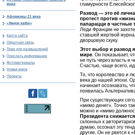
гламурности Елисейског
вода
Развод — это её лична
Афоризмы 21 века
протест против «жизн
«Умное кафе»
папарацци в частные 
Леди Франции не захоте
ставшей жертвой журнал
Карта сайта
дворцовую скуку.
Обратная связь
Этот выбор и развод
Тема для размышлений
мире
. Он показывает, 
Прислать информацию
не путь через власть и 
Фотоматериалы
Счастью, чаще всего, ид
Новая книга
То, что королевство и 
Проекты
века до нашей эпохи. О
начинает осознавать, чт
появилась Альтернатива
При существующих сегод
«мимо денег». Точно та
можно и «мимо должнос
Президента снижается
склонных к авторитариз
думаю, осознал эту тен
другие. Он не рвется к 