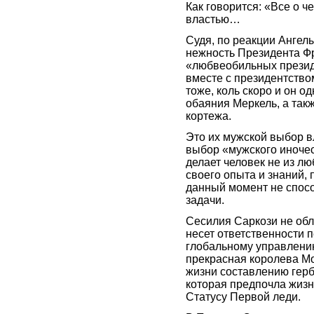
Как говорится: «Все о ч
властью…
Судя, по реакции Ангел
нежность Президента Ф
«любвеобильных президе
вместе с президентство
тоже, коль скоро и он о
обаяния Меркель, а такж
кортежа.
Это их мужской выбор вл
выбор «мужского иночест
делает человек не из лю
своего опыта и знаний, 
данный момент не спос
задачи.
Сесилия Саркози не обл
несет ответственности 
глобальному управлению
прекрасная королева Мо
жизни составлению герб
которая предпочла жизн
Статусу Первой леди.