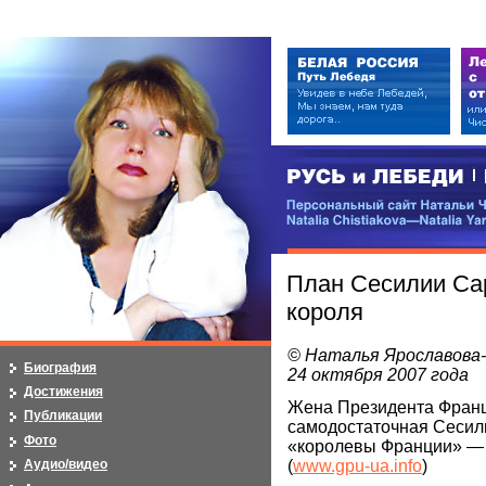
РУСЬ и ЛЕБЕДИ | RUSI — LEB
Персональный сайт Натальи Чистя
Natalia Chistiakova—Natalia Yarosla
План Сесилии Са
короля
© Наталья Ярославова
Биография
24 октября 2007 года
Достижения
Жена Президента Франц
Публикации
самодостаточная Сесил
Фото
«королевы Франции» — 
(
www.gpu-ua.info
)
Аудио/видео