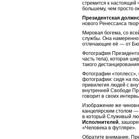
стремится к настоящей 
большему, чем просто о
Президентская должно
нового Ренессанса твор
Мировая богема, со все
службы. Она намеренно
отличающие её — от Бю
Фотография Президента
часть тела), которая ши
такого дистанцирования
Фотографии «топлесс», 
фотографии: сидя на пол
привилегия людей с вну
внутренней Свободе Пр
говорит в своих интервь
Изображение же чиновн
канцелярским столом — 
в который Служивый лю
Исполнителей
, зашор
«Человека в футляре».
Обратите внимание. Пр