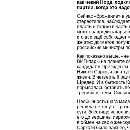
как некий Норд, подкл
партии, когда это надо
Сейчас «брожение» в ум
стереотипов, наблюдает
власти и только в части
может навредить карьере
кто все ещё соблюдает
же этих догматов получи
российские министры по
Как показано выше, «не
ВИП-пары на планете со
кандидат в Президенты
Николя Саркози, она ту
жизни. В четвертый раз
Шредер. И в бытность К
порывалась оставить пе
трения» и семье Сильви
Необычность шага мадам
решила не тянуть с раз
сути, блестяще исполни
его до вершины иерархи
в обмен на свою женску
Саркози было важнее, ч