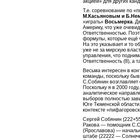
акцией» для других кан
Т.е. соревнование по «
М.Касьяновым и Б.Н
«играть»
Восьмерка
. Д
Америку, что уже очевид
Ответственностью. Поэт
формулы, которые ещё ч
На это указывает и то о
уже не за мирскую власт
управления, что подним
Ответственность (8), а 
Весьма интересен в кон
команды, поскольку бы
С.Собянин возглавляет
Поскольку я в 2000 году
аналитическое направле
выборов полностью зави
Юге Тюменской области
контексте «пифагоровск
Сергей Собянин (222+55
Ракова — помощник С.С
(Ярославова) — началь
штабе (22222 — Солнечна