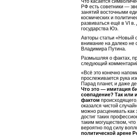
Что касается символиче
РФ есть советники — зв
занятий восточными еди
космических и политиче
развиваться ещё в VI в.
государства Юэ.
Авторы статьи «Новый с
внимание на далеко не 
Владимира Путина.
Размышляя о фактах, п
следующий комментари
«Всё это конечно напом
прослеживается рука из
Парад планет, и даже д
Что это — имитация б
совпадение? Так или 
фактом
происходящего,
оказался чистой случайн
можно расценивать как з
достиг таких профессио
таким могуществом, что
вероятно под силу вопл
политической арене 