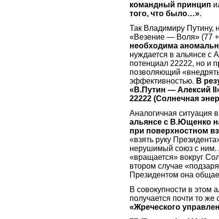
командный принцип
ил
того, что было…»
.
Так Владимиру Путину, 
«Везение — Воля» (77 +
необходима аномальн
нуждается в альянсе с А
потенциал 22222, но и 
позволяющий «внедрять
эффективностью.
В рез
«В.Путин — Алексий II»
22222 (Солнечная энер
Аналогичная ситуация в
альянсе с В.Ющенко н
при поверхностном вз
«взять руку Президент
нерушимый союз с ним. 
«вращается» вокруг Сол
втором случае «подзаря
Президентом она общае
В совокупности в этом 
получается почти то же 
«Жреческого управле