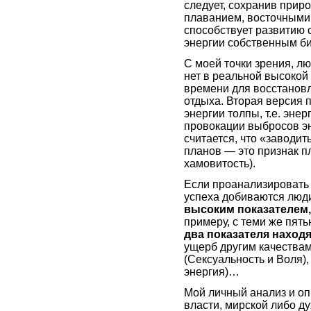
следует, сохранив прир
плаванием, восточными е
способствует развитию
энергии собственным 
С моей точки зрения, лю
нет в реальной высокой 
времени для восстановл
отдыха. Вторая версия 
энергии толпы, т.е. эне
провокации выбросов эн
считается, что «заводит
планов — это признак п
хамовитость).
Если проанализировать 
успеха добиваются люди
высоким показателем,
примеру, с теми же пять
два показателя наход
ущерб другим качествам)
(Сексуальность и Воля)
энергия)…
Мой личный анализ и опы
власти, мирской либо д