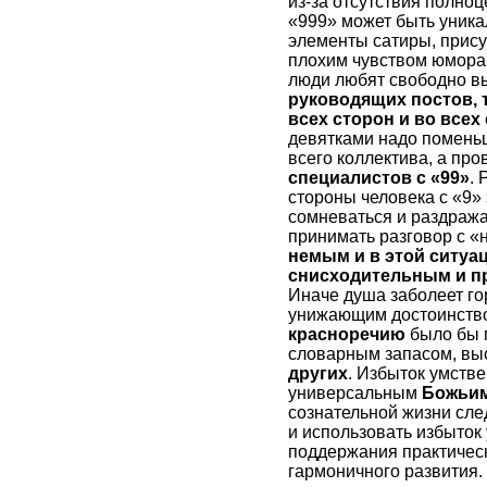
из-за отсутствия полно
«999» может быть уника
элементы сатиры, прису
плохим чувством юмора 
люди любят свободно в
руководящих постов, т
всех сторон и во всех
девятками надо помень
всего коллектива, а пр
специалистов с «99»
.
стороны человека с «9»
сомневаться и раздражат
принимать разговор с 
немым и в этой ситуац
снисходительным и пр
Иначе душа заболеет го
унижающим достоинство
красноречию
было бы 
словарным запасом, выс
других
. Избыток умств
универсальным
Божьим
сознательной жизни сле
и использовать избыток
поддержания практическ
гармоничного развития.