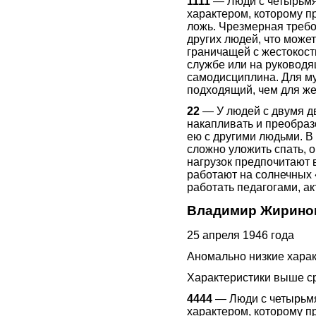
1111
— Люди с четырьмя
характером, которому п
ложь. Чрезмерная требо
других людей, что може
граничащей с жестокост
службе или на руководя
самодисциплина. Для м
подходящий, чем для ж
22
— У людей с двумя д
накапливать и преобраз
ею с другими людьми. В
сложно уложить спать, 
нагрузок предпочитают в
работают на солнечных 
работать педагогами, ак
Владимир Жирино
25 апреля 1946 года
Аномально низкие харак
Характеристики выше ср
4444
— Люди с четырьм
характером, которому п