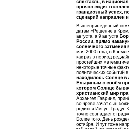
спектакль, в национа
прочно сидит в колле
грандиозный успех, п
сценарий направлен н
Вышеприведенный комм
датам «Решение в Кре
августа, а 9 августа
Бор
России, прямо накану
солнечного затмения 
мая 2000 года, в Кремл
как раз в период редча
простейших математиче
некоторые точные факты
политических событий в
находилось Солнце в 
Ельциным о своём при
котором Солнце бывает
христианский мир пр
Архангел Гавриил, принё
во чреве зачат сын божи
родился Иисус. Градус К
точно совпадает с град
Более того, День рожде
октября. И тут тоже на