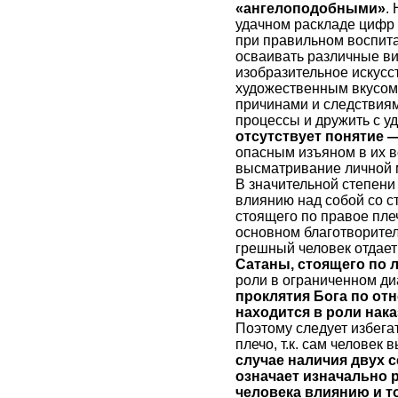
«ангелоподобными»
.
удачном раскладе цифр 
при правильном воспита
осваивать различные ви
изобразительное искусст
художественным вкусом.
причинами и следствия
процессы и дружить с уд
отсутствует понятие 
опасным изъяном в их в
высматривание личной 
В значительной степени
влиянию над собой со 
стоящего по правое пле
основном благотворите
грешный человек отдает
Сатаны, стоящего по 
роли в ограниченном ди
проклятия Бога по от
находится в роли нака
Поэтому следует избега
плечо, т.к. сам человек
случае наличия двух 
означает изначально 
человека влиянию и то