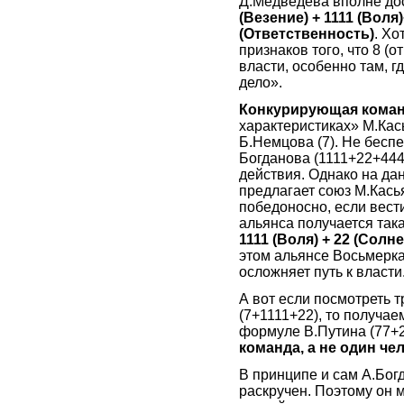
Д.Медведева вполне до
(Везение) + 1111 (Воля
(Ответственность)
. Х
признаков того, что 8 (о
власти, особенно там, 
дело».
Конкурирующая кома
характеристиках» М.Кась
Б.Немцова (7). Не бесп
Богданова (1111+22+444
действия. Однако на да
предлагает союз М.Касья
победоносно, если вест
альянса получается так
1111 (Воля) + 22 (Солн
этом альянсе Восьмерка
осложняет путь к власти
А вот если посмотреть т
(7+1111+22), то получае
формуле В.Путина (77+
команда, а не один че
В принципе и сам А.Богд
раскручен. Поэтому он м