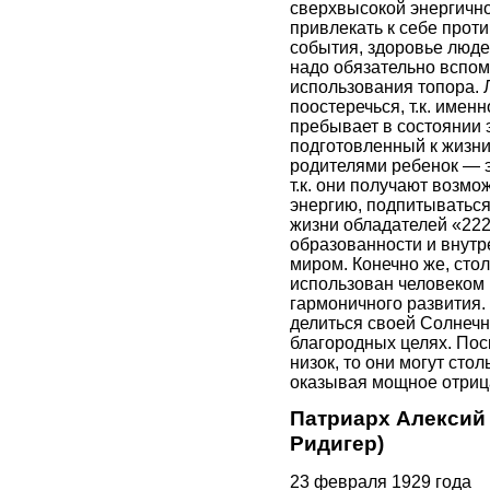
сверхвысокой энергичн
привлекать к себе прот
события, здоровье людей
надо обязательно вспо
использования топора. 
поостеречься, т.к. имен
пребывает в состоянии 
подготовленный к жизн
родителями ребенок — э
т.к. они получают возмо
энергию, подпитываться
жизни обладателей «222
образованности и внут
миром. Конечно же, сто
использован человеком 
гармоничного развития.
делиться своей Солнечн
благородных целях. Пос
низок, то они могут сто
оказывая мощное отриц
Патриарх Алексий 
Ридигер)
23 февраля 1929 года