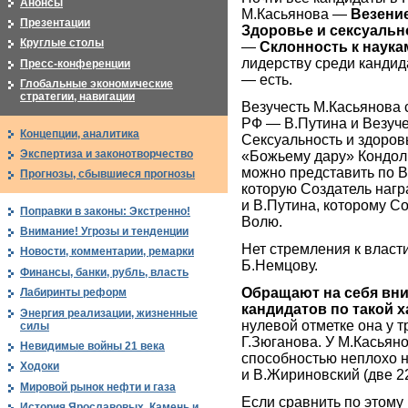
Анонсы
М.Касьянова —
Везени
Презентации
Здоровье и сексуальн
Круглые столы
—
Склонность к наука
лидерству среди кандида
Пресс-конференции
— есть.
Глобальные экономические
стратегии, навигации
Везучесть М.Касьянова
РФ — В.Путина и Везуч
Концепции, аналитика
Сексуальность и здоров
Экспертиза и законотворчество
«Божьему дару» Кондол
можно представить по В
Прогнозы, сбывшиеся прогнозы
которую Создатель нагр
и В.Путина, которому С
Поправки в законы: Экстренно!
Волю.
Внимание! Угрозы и тенденции
Нет стремления к власти
Новости, комментарии, ремарки
Б.Немцову.
Финансы, банки, рубль, власть
Обращают на себя вни
Лабиринты реформ
кандидатов по такой х
Энергия реализации, жизненные
нулевой отметке она у 
силы
Г.Зюганова. У М.Касьян
Невидимые войны 21 века
способностью неплохо 
Ходоки
и В.Жириновский (две 22
Мировой рынок нефти и газа
Если сравнить по этому
История Ярославовых. Камень и