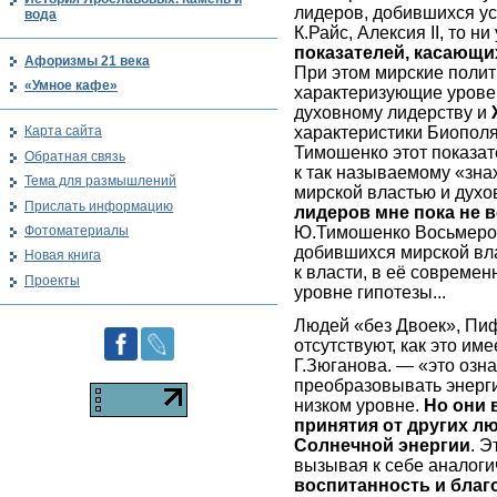
лидеров, добившихся ус
вода
К.Райс, Алексия II, то ни
показателей, касающи
Афоризмы 21 века
При этом мирские полит
«Умное кафе»
характеризующие уровень
духовному лидерству и
характеристики Биопол
Карта сайта
Тимошенко этот показате
Обратная связь
к так называемому «зна
Тема для размышлений
мирской властью и дух
Прислать информацию
лидеров мне пока не 
Фотоматериалы
Ю.Тимошенко Восьмерок н
добившихся мирской вл
Новая книга
к власти, в её совреме
Проекты
уровне гипотезы...
Людей «без Двоек», Пи
отсутствуют, как это им
Г.Зюганова. — «это озна
преобразовывать энерг
низком уровне.
Но они 
принятия от других л
Солнечной энергии
. 
вызывая к себе аналог
воспитанность и благ