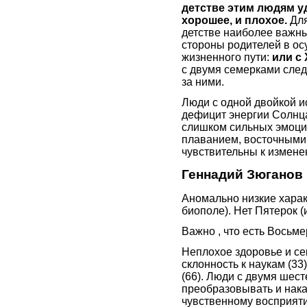
детстве этим людям у
хорошее, и плохое.
Для
детстве наиболее важн
стороны родителей в о
жизненного пути:
или с 
с двумя семерками след
за ними.
Люди с одной двойкой 
дефицит энергии Солнца
слишком сильных эмоций
плаванием, восточными 
чувствительны к измене
Геннадий Зюганов
Аномально низкие характ
биополе). Нет Пятерок (
Важно , что есть Восьме
Неплохое здоровье и сек
склонность к наукам (33
(66). Люди с двумя шес
преобразовывать и нака
чувственному восприят