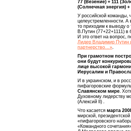
77 (Везение) + 111 (Зо
(Солнечная энергия) +
У российской команды, 
целеустремленности. А в
то приходим к выводу о
В.Путин (77+22+1111) в
И это ответ на вопрос, 
Лидер Владимир Путин 
партнерство…»
.
При грамотном постро
они будут конкуриров
лице высокой гармони
Иерусалим и Правосл
И в украинском, и в рос
пифагоровские форму
Славянском мире
. Хо
Духовному лидерству мо
(Алексий II) .
Что касается
марта 200
мирской, президентской 
«пифагоровского набора
«Командного сочетания»