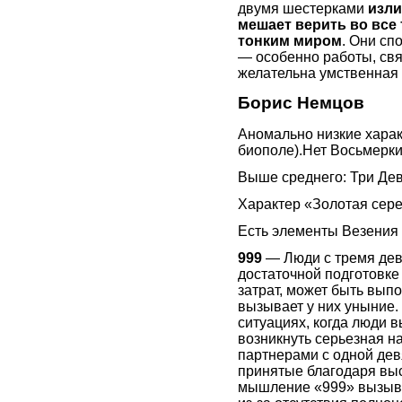
двумя шестерками
изли
мешает верить во все
тонким миром
. Они сп
— особенно работы, свя
желательна умственная 
Борис Немцов
Аномально низкие характ
биополе).Нет Восьмерки 
Выше среднего: Три Де
Характер «Золотая сере
Есть элементы Везения 
999
— Люди с тремя дев
достаточной подготовке 
затрат, может быть выпо
вызывает у них уныние.
ситуациях, когда люди 
возникнуть серьезная 
партнерами с одной дев
принятые благодаря вы
мышление «999» вызывае