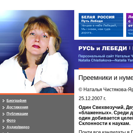
РУСЬ и ЛЕБЕДИ | RUSI — LEB
Персональный сайт Натальи Чистя
Natalia Chistiakova—Natalia Yarosla
Преемники и нум
© Наталья Чистякова-Я
25.12.2007 г.
Биография
Один Свехвезучий, Дву
Достижения
«блаженных». Среди д
Публикации
один добивается целей
Фото
Склонности к наукам.
Аудио/видео
Почти все кандидаты в