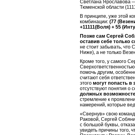
Светлана Ярославова —
Тюменской области (111
В принципе, уже этой к
комбинации:
(77 (Везен
+11111(Воля) + 55 (Инт
Позже сам Сергей Соб
оставив себе только 
не стоит забывать, что 
Ниже), а не только Везе
Кроме того, у самого С
Сверхответственностью 
помочь другим, особенн
считают себя ответствен
этого
могут попасть в
отсутствуют понятия о 
должных возможносте
стремление к проявлени
намерений, которые вед
«Свернув» свою команд
Раковой, Сергей Собяни
с большой буквы, отказ
увидеть причины того, ч