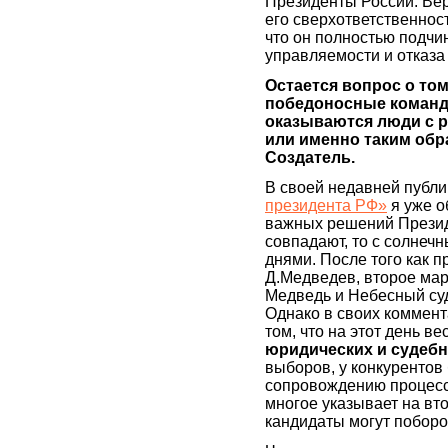
Президенты России. Вер
его сверхответственност
что он полностью подчи
управляемости и отказа
Остается вопрос о то
победоносные команды
оказываются люди с р
или именно таким обра
Создатель.
В своей недавней публ
президента РФ»
я уже о
важных решений Презид
совпадают, то с солнеч
днями. После того как 
Д.Медведев, второе мар
Медведь и Небесный суд
Однако в своих коммент
том, что на этот день в
юридических и судеб
выборов, у конкурентов
сопровождению процесса.
многое указывает на вт
кандидаты могут поборот