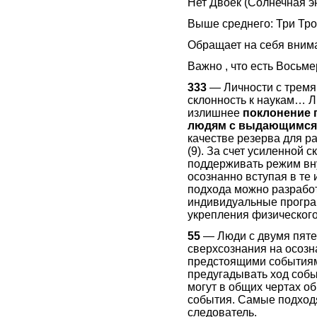
Нет Двоек (Солнечная э
Выше среднего: Три Тр
Обращает на себя внима
Важно , что есть Восьме
333
— Личности с тремя
склонность к наукам… Л
излишнее
поклонение 
людям с выдающимся
качестве резерва для р
(9). За счет усиленной 
поддерживать режим вн
осознанно вступая в те 
подхода можно разрабо
индивидуальные програ
укрепления физического
55
— Люди с двумя пяте
сверхсознания на осозна
предстоящими событиям
предугадывать ход собы
могут в общих чертах 
события. Самые подход
следователь.