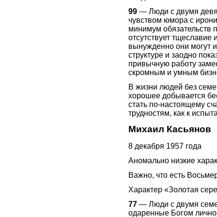
99
— Люди с двумя девя
чувством юмора с ирони
минимум обязательств п
отсутствует тщеславие 
вынужденно они могут и
структуре и заодно пока
привычную работу замес
скромным и умным бизн
В жизни людей без семе
хорошее добывается бе
стать по-настоящему сча
трудностям, как к испы
Михаил Касьянов
8 декабря 1957 года
Аномально низкие харак
Важно, что есть Восьмер
Характер «Золотая сер
77
— Люди с двумя семе
одаренные Богом личнос