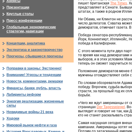
Анонсы
пишет британская
The Times
. 
Презентации
представляет в Сенате. Бывшу
штатах, а также в родном Илли
Круглые столы
Ни Обама, ни Клинтон не расс
Пресс-конференции
число делегатов. Схватка может
Глобальные экономические
демократов, отмечает газета. 
стратегии, навигации
Победа сенатора-республиканца
Йорк, Коннектикут, Иллинойс, 
Концепции, аналитика
победа в Калифорнии.
Экспертиза и законотворчество
С этого момента пути двух пар
то время как над демократами 
Прогнозы, сбывшиеся прогнозы
выборов, и в этих условиях Мак
теперь он сможет заручиться п
Поправки в законы: Экстренно!
Положение демократов менее б
Внимание! Угрозы и тенденции
мужчины отождествляют себя с 
Новости, комментарии, ремарки
По словам обозревателя Адама 
победу. Впрочем, судьба выбор
Финансы, банки, рубль, власть
страсти, за прошлый год их сп
Лабиринты реформ
борьбе.
Энергия реализации, жизненные
«Чего же ждут американцы от 
силы
страницах
Der Tagesspiegel
. В
выглядит и говорит не так, как
Невидимые войны 21 века
кто не станет раскалывать стр
Ходоки
Самая насущная сегодня внешн
Мировой рынок нефти и газа
кампании. Американцы хотят не 
Потому-то затасканный америк
История Ярославовых. Камень и