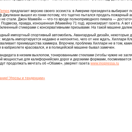
Temps
предлагает версию своего эссеиста: в Америке президента выбирают п
 Джулиани вышел из гонки потому, что тщетно пытался продать пожарный ав
ки не стали. Джон Маккейн — что-то вроде полноприводного пикапа — доста
 Подвеска, правда, изношенная (Маккейну 71 год), иронизирует газета. А вот
обклеенный стикерами с консервативными призывами. На такой машине далек
одный импортный спортивный автомобиль. Авангардный дизайн, некоторые д
 модель импортируется недавно и непонятно, чего от нее ждать. Хиллари Кл
хваливает преимущества хаммера. Впрочем, проблема Хиллари не в том, какие 
 и в кабриолете красовался, и в полицейской машине бывал замечен.
кандидата в низким выхлопом, тонированными стеклами (чтобы чужие не заг
ной мощностью для калифорнийских дорог и дерзкими формами, посмеивается 
удут продолжать мечтать об «Обаме», уверяет газета
www.inopressa.ru
ние! Угрозы и тенденции»