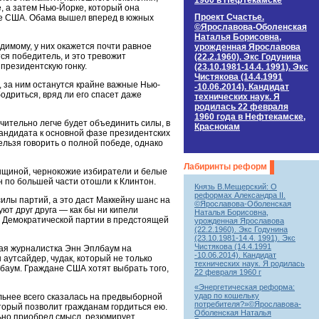
1960 в Нефтекамске
е, а затем Нью-Йорке, который она
Проект Счастье.
ке США. Обама вышел вперед в южных
©Ярославова-Оболенская
Наталья Борисовна,
имому, у них окажется почти равное
урожденная Ярославова
тся победитель, и это тревожит
(22.2.1960). Экс Годунина
президентскую гонку.
(23.10.1981-14.4. 1991). Экс
Чистякова (14.4.1991
, за ним останутся крайне важные Нью-
-10.06.2014). Кандидат
одриться, вряд ли его спасет даже
технических наук. Я
родилась 22 февраля
1960 года в Нефтекамске,
чительно легче будет объединить силы, в
Краснокам
кандидата к основной фазе президентских
ельзя говорить о полной победе, однако
Лабиринты реформ
нщиной, чернокожие избиратели и белые
 по большей части отошли к Клинтон.
Князь В.Мещерский: О
реформах Александра II.
илы партий, а это даст Маккейну шанс на
©Ярославова-Оболенская
ют друг друга — как бы ни кипели
Наталья Борисовна,
м Демократической партии в предстоящей
урожденная Ярославова
(22.2.1960). Экс Годунина
(23.10.1981-14.4. 1991). Экс
Чистякова (14.4.1991
кая журналистка Энн Эплбаум на
-10.06.2014). Кандидат
аутсайдер, чудак, который не только
технических наук. Я родилась
плбаум. Граждане США хотят выбрать того,
22 февраля 1960 г
«Энергетическая реформа:
удар по кошельку
ьнее всего сказалась на предвыборной
потребителя?»©Ярославова-
оторый позволит гражданам гордиться ею.
Оболенская Наталья
ьно приобрел смысл, резюмирует