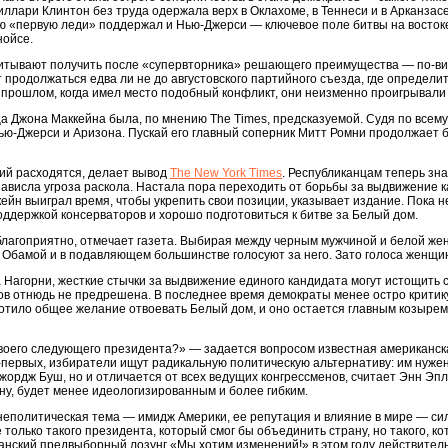
Хиллари Клинтон без труда одержала верх в Оклахоме, в Теннеси и в Арканзас
ю «первую леди» поддержал и Нью-Джерси — ключевое поле битвы на восто
нойсе.
читывают получить после «супервторника» решающего преимущества — по-вид
 продолжаться едва ли не до августовского партийного съезда, где определи
В прошлом, когда имел место подобный конфликт, они неизменно проигрывали 
 Джона Маккейна была, по мнению The Times, предсказуемой. Судя по всему
Нью-Джерси и Аризона. Пускай его главный соперник Митт Ромни продолжает б
тий расходятся, делает вывод
The New York Times
. Республиканцам теперь зна
нависла угроза раскола. Настала пора переходить от борьбы за выдвижение 
кейн выиграл время, чтобы укрепить свои позиции, указывает издание. Пока н
оддержкой консерваторов и хорошо подготовиться к битве за Белый дом.
лагоприятно, отмечает газета. Выбирая между черным мужчиной и белой же
Обамой и в подавляющем большинстве голосуют за него. Зато голоса женщин
Нагорни, жесткие стычки за выдвижение единого кандидата могут истощить с
ов отнюдь не предрешена. В последнее время демократы менее остро критику
лотило общее желание отвоевать Белый дом, и оно остается главным козыре
своего следующего президента?» — задается вопросом известная американс
о-первых, избиратели ищут радикальную политическую альтернативу: им нужен 
 Джордж Буш, но и отличается от всех ведущих конгрессменов, считает Энн Э
ану, будет менее идеологизированным и более гибким.
еполитическая тема — имидж Америки, ее репутация и влияние в мире — сил
только такого президента, который смог бы объединить страну, но такого, к
анский предвыборный лозунг «Мы хотим изменений!» в этом году действител