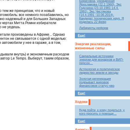
Борисовна, урожденная
Ярославова (22.2.1960). Экс
Годунина (23.10.1981-14.4.
о тем же принципам, что и новый
1991). Экс Чистякова
томобиль: все немного позабавились, но
(14.4.1991 -10.06.2014).
Кандидат технических наук. Я
точно надежный и для Больших Западных
родилась 22 февр
 в чертах Митта Ромни избиратели
о не уедешь.
Лабиринты реформ
етали произведены в Африке... Однако
Еще!
интон не связывается с одной моделью:
автомобили у нее в гараже, а в том,
Энергия реализации,
жизненные силы
лядывали внутрь) и экономичным расходом
Сакральные источники
автор Le Temps. Выберут, таким образом,
энергии для монархов и ВИП-
персон…
Астрология и политическое
лидерство земли и звезды
Золотая регенерация
подрывает мировое
финансовое статус-кво
Еще!
Ходоки
Куда пойти, к кому податься, у
кого просить о помощи…
Еще!
Анонсы