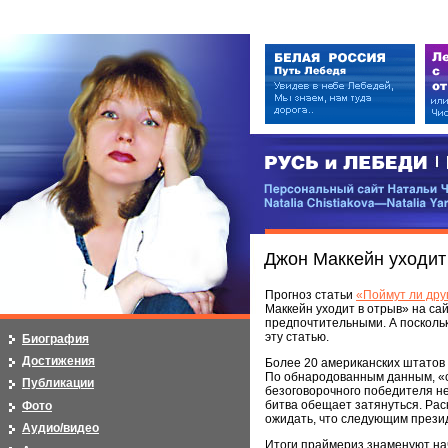
РУСЬ и ЛЕБЕДИ | RUSI — LEB
Персональный сайт Натальи Чистя
Natalia Chistiakova—Natalia Yarosla
Джон Маккейн уходит
Прогноз статьи
«Поймут ли дру
Маккейн уходит в отрыв» на сай
предпочтительными. А поскольк
эту статью.
Биография
Достижения
Более 20 американских штатов 
По обнародованным данным, «су
Публикации
безоговорочного победителя н
битва обещает затянуться. Рас
Фото
ожидать, что следующим прези
Аудио/видео
Итоги праймериз знаменуют нач