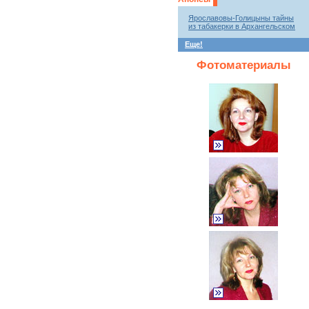
Ярославовы-Голицыны тайны
из табакерки в Архангельском
Еще!
Фотоматериалы