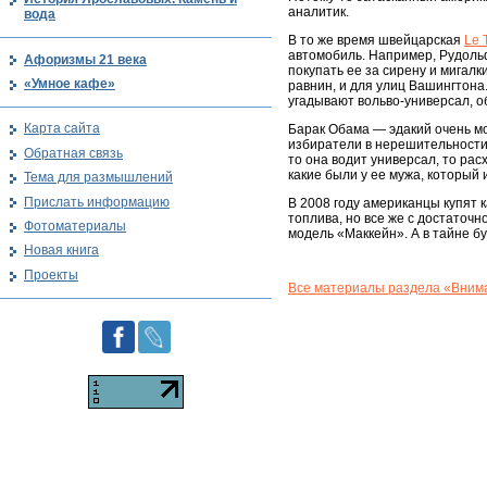
аналитик.
вода
В то же время швейцарская
Le 
автомобиль. Например, Рудольф
Афоризмы 21 века
покупать ее за сирену и мигал
«Умное кафе»
равнин, и для улиц Вашингтона.
угадывают вольво-универсал, 
Карта сайта
Барак Обама — эдакий очень м
избиратели в нерешительности:
Обратная связь
то она водит универсал, то рас
какие были у ее мужа, который
Тема для размышлений
Прислать информацию
В 2008 году американцы купят 
топлива, но все же с достаточ
Фотоматериалы
модель «Маккейн». А в тайне б
Новая книга
Проекты
Все материалы раздела «Внима