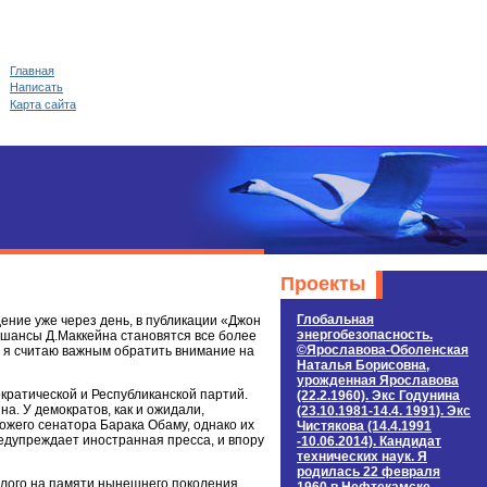
Главная
Написать
Карта сайта
Проекты
Глобальная
дение уже через день, в публикации «Джон
энергобезопасность.
о шансы Д.Маккейна становятся все более
©Ярославова-Оболенская
, я считаю важным обратить внимание на
Наталья Борисовна,
урожденная Ярославова
кратической и Республиканской партий.
(22.2.1960). Экс Годунина
. У демократов, как и ожидали,
(23.10.1981-14.4. 1991). Экс
ожего сенатора Барака Обаму, однако их
Чистякова (14.4.1991
едупреждает иностранная пресса, и впору
-10.06.2014). Кандидат
технических наук. Я
родилась 22 февраля
елого на памяти нынешнего поколения,