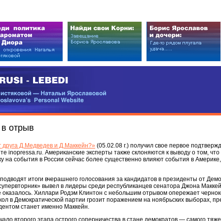
EDI
ковой — Натальи Ярославовой
vova’s Personal Website
 в отрыв
г друга Д.Медведев и Д.Маккейн?»
(05.02.08 г.) получил свое первое подтверж
те inopressa.ru. Американские эксперты также склоняются к выводу о том, чт
у на события в России сейчас более существенно влияют события в Америке
подводят итоги вчерашнего голосования за кандидатов в президенты от Демо
первторник» вывел в лидеры среди республиканцев сенатора Джона Маккейна
е оказалось. Хиллари Родэм Клинтон с небольшим отрывом опережает чернок
кол в Демократической партии грозит поражением на ноябрьских выборах, пр
дентом станет именно Маккейн.
ало второго этапа острого соперничества в стане демократов — самого тяж