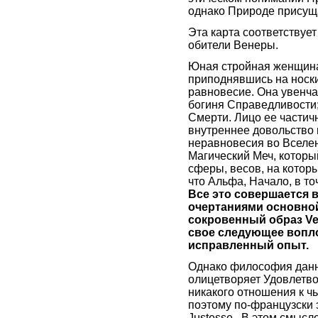
однако Природе присуща
Эта карта соответствуе
обители Венеры.
Юная стройная женщина
приподнявшись на носк
равновесие. Она увенчан
богиня Справедливости;
Смерти. Лицо ее частич
внутреннее довольство 
неравновесия во Вселе
Магический Меч, которы
сферы, весов, на котор
что Альфа, Начало, в т
Все это совершается 
очертаниями основно
сокровенный образ Ves
свое следующее вопл
исправленный опыт.
Однако философия данно
олицетворяет Удовлетв
никакого отношения к ч
поэтому по-французски э
Justesse . В этом смыс