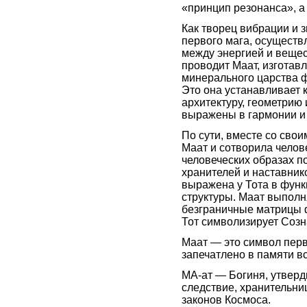
«принцип резонанса», а
Как творец вибрации и з
первого мага, осуществ
между энергией и веще
проводит Маат, изготав
минерального царства 
Это она устанавливает 
архитектуру, геометрию
выражены в гармонии и
По сути, вместе со сво
Маат и сотворила челове
человеческих образах по
хранителей и наставник
выражена у Тота в функ
структуры. Маат выполн
безграничные матрицы 
Тот символизирует Созн
Маат — это символ перв
запечатлено в памяти в
МА-ат — Богиня, утверд
следствие, хранительниц
законов Космоса.