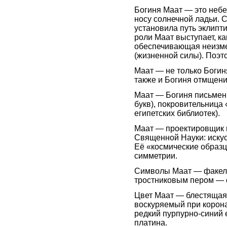
Богиня Маат — это небе
носу солнечной ладьи. 
установила путь эклипти
роли Маат выступает, к
обеспечивающая неизме
(жизненной силы). Поэт
Маат — не только Богин
также и Богиня отмщени
Маат — Богиня письменн
букв), покровительница
египетских библиотек).
Маат — проектировщик и
Священной Науки: искус
Её «космические образ
симметрии.
Символы Маат — факел, 
тростниковым пером — 
Цвет Маат — блестящая 
воскуряемый при корона
редкий пурпурно-синий 
платина.