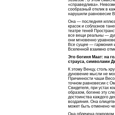
«справедлива». Невозм
сообразный отклик в ка
нарушили равновесие В
Она — последняя иллюз
красок и соблазнов тане
театре теней Пространс
все вещи реальны — душ
они мгновенно уравнов
Все сущее — гармония и
Вселенной взаимно отме
Это богиня Маат: на 
страуса, символами Д
К этому Венцу, столь хр
дуновение мысли не мож
Причинности чаши Весо
точном равновесии с Ом
Свидетеля, при устах ко
образом, богиню эту сл
достоинства каждого де
воздаяния. Она олицетв
может быть отменено ч
Она облечена покровом