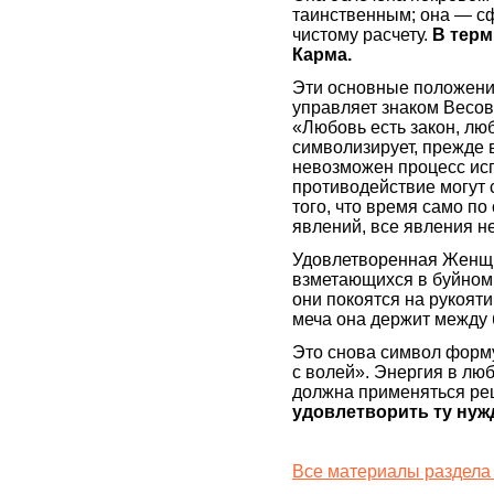
таинственным; она — сфи
чистому расчету.
В тер
Карма.
Эти основные положения
управляет знаком Весов
«Любовь есть закон, люб
символизирует, прежде 
невозможен процесс исп
противодействие могут 
того, что время само п
явлений, все явления 
Удовлетворенная Женщи
взметающихся в буйном 
они покоятся на рукояти
меча она держит между 
Это снова символ форму
с волей». Энергия в лю
должна применяться р
удовлетворить ту нужд
Все материалы раздела