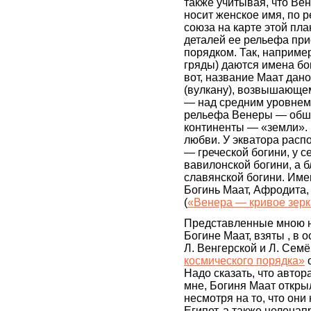
также учитывая, что Ве
носит женское имя, по
союза на карте этой пл
деталей ее рельефа при
порядком. Так, наприме
гряды) даются имена бо
вот, название Маат дан
(вулкану), возвышающем
— над средним уровнем 
рельефа Венеры — обши
континенты — «земли». 
любви. У экватора рас
— греческой богини, у 
вавилонской богини, а 
славянской богини. Им
Богинь Маат, Афродита,
(
«Венера — кривое зер
Представленные мною 
Богине Маат, взяты , в о
Л. Венгерской и Л. Сем
космического порядка»
о
Надо сказать, что автора
мне, Богиня Маат открыл
несмотря на то, что они
Египет, а также целена