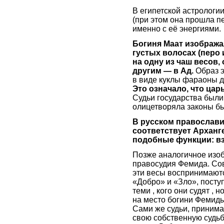
В египетской астрологи
(при этом она прошла п
именно с её энергиями.
Богиня Маат изобража
густых волосах (перо 
на одну из чаш весов,
другим — в Ад.
Образ э
в виде куклы фараоны д
Это означало, что ца
Судьи государства были
олицетворяла законы бы
В русском православи
соответствует Арханг
подобные функции: вз
Позже аналогичное изоб
правосудия Фемида. Со
эти весы воспринимаютс
«Добро» и «Зло», посту
теми , кого они судят , 
на место богини Фемиды
Сами же судьи, принима
свою собственную судьб