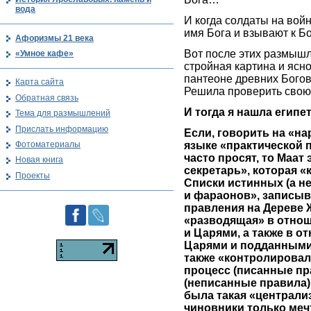
вода
И когда солдаты на войн
имя Бога и взывают к Б
Афоризмы 21 века
Вот после этих размыш
«Умное кафе»
стройная картина и ясно
пантеоне древних Богов
Карта сайта
Решила проверить свою
Обратная связь
И тогда я нашла египе
Тема для размышлений
Прислать информацию
Если, говорить на «н
Фотоматериалы
языке «практической 
часто просят, то Маат
Новая книга
секретарь», которая 
Проекты
Списки истинных (а н
и фараонов», записыв
правления на Дереве 
«разводящая» в отно
и Царями, а также в 
Царями и подданными 
также «контролировал
процесс (писанные пр
(неписанные правила)
была такая «централи
чиновники только меч