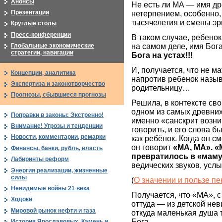
Анонсы
Не есть ли МА — имя дре
Презентации
нетерпением, особенно, 
тысячелетия и смены э
Круглые столы
Пресс-конференции
В таком случае, ребенок
на самом деле, имя Бог
Глобальные экономические
стратегии, навигации
Бога на устах!!!
И, получается, что не м
Концепции, аналитика
напротив ребенок назыв
Экспертиза и законотворчество
родительницу…
Прогнозы, сбывшиеся прогнозы
Решила, в контексте сво
одном из самых древних 
Поправки в законы: Экстренно!
именно «санскрит возни
Внимание! Угрозы и тенденции
говорить, и его слова б
Новости, комментарии, ремарки
как ребёнок. Когда он с
он говорит
«МА, МА». «
Финансы, банки, рубль, власть
превратилось в «мам
Лабиринты реформ
ведических звуков, ус
Энергия реализации, жизненные
силы
(
О значении и пользе пе
Невидимые войны 21 века
Получается, что «МА», с
Ходоки
оттуда — из детской нев
Мировой рынок нефти и газа
откуда маленькая душа то
Бога…
История Ярославовых. Камень и