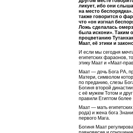
другом месте говоритс
ликует, ибо они слыша
на место беспорядка»
также говорится о фара
что «он изгнал беспор
Ложь сделалась омерзи
была искони». Таким 
процветанию Тутанха
Маат, её этики и закон
И если мы сегодня мечт
египетских фараонов, т
этику Маат и «Маат-пра
Маат — дочь Бога РА, п
Матери, символом кото
по преданию, слезы Бог
Богиня второй династии
с её мужем Тотом и дру
правили Египтом более 
Маат — мать египетских
рода) и жена бога Знан
первого Мага.
Богиня Маат регулиров
равновесие и отношени