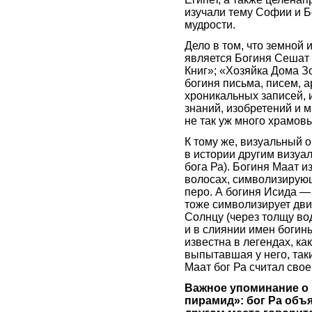
изучали тему Софии и 
мудрости.
Дело в том, что земной
является Богиня Сешат
Книг»; «Хозяйка Дома 
богиня письма, писем, 
хроникальных записей, и
знаний, изобретений и 
не так уж много храмовы
К тому же, визуальный о
в истории другим визуа
бога Ра). Богиня Маат и
волосах, символизирующ
перо. А богиня Исида — 
тоже символизирует движ
Солнцу (через толщу во
и в слиянии имен богин
известна в легендах, ка
выпытавшая у него, так
Маат бог Ра считал свое
Важное упоминание о М
пирамид»: бог Ра объя