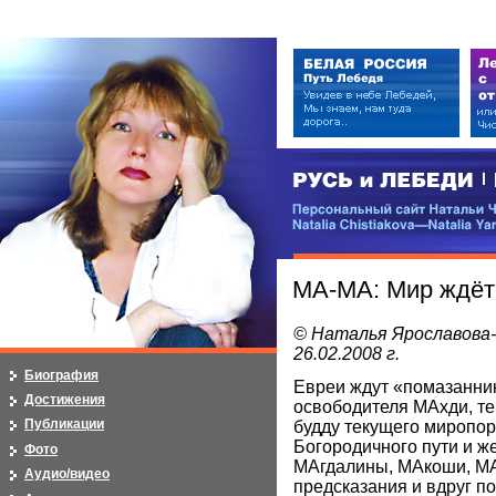
РУСЬ и ЛЕБЕДИ | RUSI — LEB
Персональный сайт Натальи Чистя
Natalia Chistiakova—Natalia Yarosla
МА-МА: Мир ждёт
© Наталья Ярославова
26.02.2008 г.
Биография
Евреи ждут «помазанни
Достижения
освободителя МАхди, те,
Публикации
будду текущего миропо
Богородичного пути и ж
Фото
МАгдалины, МАкоши, МА
Аудио/видео
предсказания и вдруг п