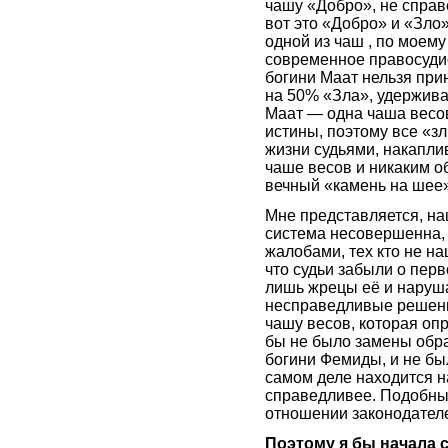
чашу «Добро», не справ
вот это «Добро» и «Зло
одной из чаш , по моем
современное правосудие
богини Маат нельзя пр
на 50% «Зла», удержива
Маат — одна чаша весов
истины, поэтому все «з
жизни судьями, накапли
чаше весов и никаким об
вечный «камень на шее» 
Мне представляется, н
система несовершенна, 
жалобами, тех кто не на
что судьи забыли о перв
лишь жрецы её и наруша
несправедливые решения
чашу весов, которая опр
бы не было замены обра
богини Фемиды, и не был
самом деле находится на
справедливее. Подобны
отношении законодател
Поэтому я бы начала 