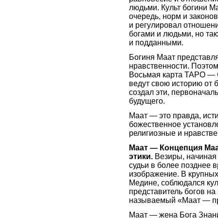
людьми. Культ богини М
очередь, норм и законо
и регулировал отношени
богами и людьми, но т
и подданными.
Богиня Маат представля
нравственности. Поэтом
Восьмая карта ТАРО — С
ведут свою историю от 
создал эти, первоначал
будущего.
Маат — это правда, ист
божественное установле
религиозные и нравстве
Маат — Концепция Маа
этики.
Везиры, начиная 
судьи в более позднее 
изображение. В крупных 
Медине, соблюдался куль
представитель богов на 
называемый «Маат — п
Маат — жена Бога Знани