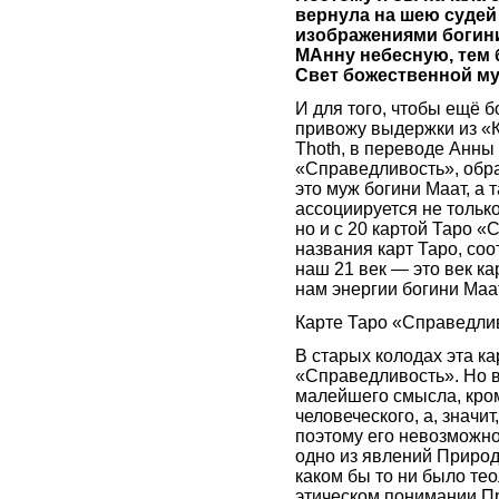
вернула на шею судей
изображениями богини
МАнну небесную, тем б
Свет божественной муд
И для того, чтобы ещё б
привожу выдержки из «К
Thoth, в переводе Анны
«Справедливость», обра
это муж богини Маат, а т
ассоциируется не тольк
но и с 20 картой Таро «
названия карт Таро, соо
наш 21 век — это век к
нам энергии богини Маа
Карте Таро «Справедли
В старых колодах эта к
«Справедливость». Но в
малейшего смысла, кро
человеческого, а, значит
поэтому его невозможно
одно из явлений Приро
каком бы то ни было те
этическом понимании П