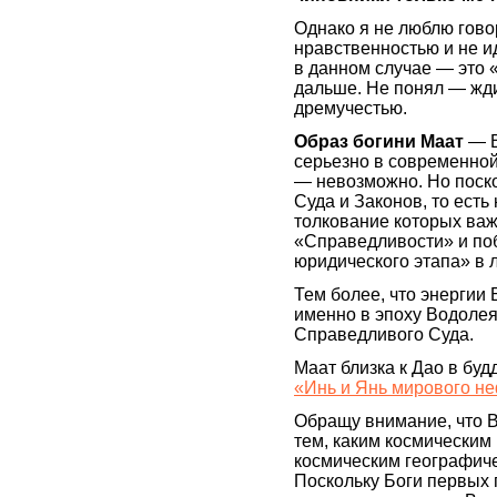
Однако я не люблю говор
нравственностью и не и
в данном случае — это
дальше. Не понял — жди
дремучестью.
Образ богини Маат
— В
серьезно в современно
— невозможно. Но поско
Суда и Законов, то есть
толкование которых важ
«Справедливости» и по
юридического этапа» в 
Тем более, что энергии
именно в эпоху Водолея 
Справедливого Суда.
Маат близка к Дао в буд
«Инь и Янь мирового не
Обращу внимание, что 
тем, каким космическим
космическим географич
Поскольку Боги первых 