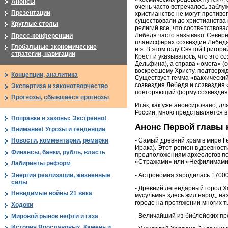
Анонсы
очень часто встречалось заблу
Презентации
христианство не могут противоп
существовали до христианства 
Круглые столы
религий все, что соответствов
Лебедя часто называют Северны
Пресс-конференции
планисферах созвездие Лебедя 
Глобальные экономические
н.э. В этом году Святой Григор
стратегии, навигации
Крест и указывалось, что это с
Дельфина), а справа «омега» (
воскресшему Христу, подтвержд
Концепции, аналитика
Существует гемма «вакхический
созвездия Лебедя и созвездия «
Экспертиза и законотворчество
повторяющий форму созвездия 
Прогнозы, сбывшиеся прогнозы
Итак, как уже анонсировано, д
России, мною представляется в
Поправки в законы: Экстренно!
Анонс Первой главы 
Внимание! Угрозы и тенденции
- Самый древний храм в мире Г
Новости, комментарии, ремарки
Ирака). Этот регион в древнос
Финансы, банки, рубль, власть
предположениям археологов по
«Стражами» или «Нефилимами» 
Лабиринты реформ
- Астрономия зародилась 17000
Энергия реализации, жизненные
силы
- Древний легендарный город Х
Невидимые войны 21 века
мусульман здесь жил народ, н
городе на протяжении многих 
Ходоки
- Величайший из библейских пр
Мировой рынок нефти и газа
История Ярославовых. Камень и