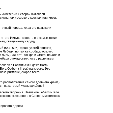
.
сть «мистерии Севера» включали
 символом «розового креста» или «розы
тичный период, когда его называли
пятого Иисуса, а шесть его самых ярких
онец, священному сердцу.
ий (544- 595), французский епископ,
е Лебедя, но так же сообщалось, что
е Лиры). «Я есть Альфа и Омега, начало и
Лебедя отождествлялось с распятьем.
ровали с Распятьем и даже могли
а Орфея ( III век) на кресте. Это
веке римляне, скорее всего,
есто расположения самого древнего храма)
Рая, на который указывал Денеб…
еского творения. Название Гебекли-Тепе
едственно связанного с Северным полюсом
Мирового Дерева.