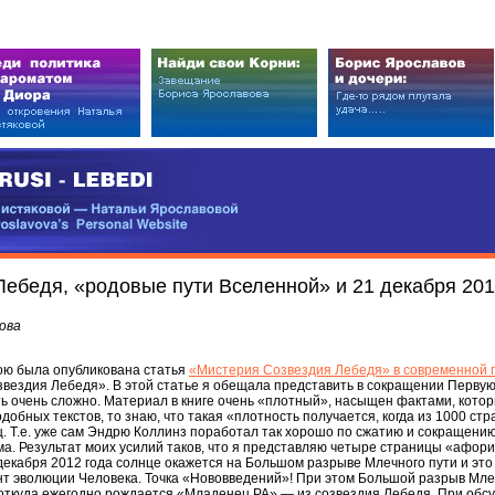
EDI
ковой — Натальи Ярославовой
vova’s Personal Website
ебедя, «родовые пути Вселенной» и 21 декабря 201
ова
ною была опубликована статья
«Мистерия Созвездия Лебедя» в современной 
ездия Лебедя». В этой статье я обещала представить в сокращении Первую г
ь очень сложно. Материал в книге очень «плотный», насыщен фактами, котор
добных текстов, то знаю, что такая «плотность получается, когда из 1000 ст
. Т.е. уже сам Эндрю Коллинз поработал так хорошо по сжатию и сокращени
 Результат моих усилий таков, что я представляю четыре страницы «афориз
декабря 2012 года солнце окажется на Большом разрыве Млечного пути и это
 эволюции Человека. Точка «Нововведений»! При этом Большой разрыв Млеч
 откуда ежегодно рождается «Младенец РА» — из созвездия Лебедя. При обс