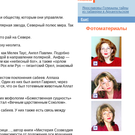
Ярославовы-Голицыны тайны
из табакерки в Архангельском
и обществу, которым они управляли.
Еще!
лярная звезда, Северный полюс мира. Так
Фотоматериалы
то рай на Севере.
оху неолита.
 как Мелек Таус, Ангел Павлин. Подобно
ездой в направлении полярной.. Анфар —
м как «небесный бог», а также «орлом
а Рох или Рух — гигантский Орел, знакомый
местом поклонения сабеев. Аллаха
 Один из них был ангел Гавриил, через
ется, что он был тотемным животным Аллат
В их мофологии «Божественная сущность»
 стал «Вечным царственным Соколом».
сабеев. У них также есть связь между
 курице…, автор книги «Мистерия Созвездия
в зависимости от положения оси вращения