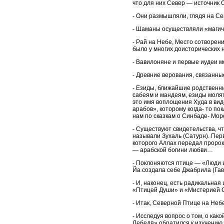
что для них Север — источник 
- Они размышляли, глядя на Сев
- Шаманы осуществляли «магиче
- Рай на Небе, Место сотворен
было у многих доисторических 
- Вавилоняне и первые иудеи м
- Древние верования, связанны
- Езиды, ближайшие родственни
сабеям и мандеям, езиды молят
это имя воплощения Худа в вид
арабов», которому когда- то по
нам по сказкам о Синбаде- Мор
- Существуют свидетельства, ч
называли Зухаль (Сатурн). Пер
которого Аллах передал пророк
— арабской богини любви…
- Поклоняются птице — «Люди 
Йа создала себе Джабрила (Гав
- И, наконец, есть радикальная
«Птицей Души» и «Мистерией 
- Итак, Северной Птице на Неб
- Исследуя вопрос о том, о как
Лебедя» обратился к изучению 