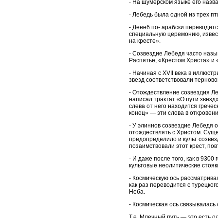
- На шумерском языке его назва
- Лебедь была одной из трех п
- Денеб по- арабски переводит
специальную церемонию, извес
на кресте».
- Созвездие Лебедя часто назы
Распятье, «Крестом Христа» и 
- Начиная с XVII века в иллюс
звезд соответствовали терновом
- Отождествление созвездия Леб
написал трактат «О пути звезд»
слева от него находится гречес
конец» — эти слова в откровен
- У элиннов созвездие Лебедя 
отождествлять с Христом. Суще
предопределило и культ созвез
позаимствовали этот крест, п
- И даже после того, как в 930
культовые неолитические стояк
- Космическую ось рассматрива
как раз переводится с турецко
Неба.
- Космическая ось связывалась
Т.е. Млечный путь — это есть 