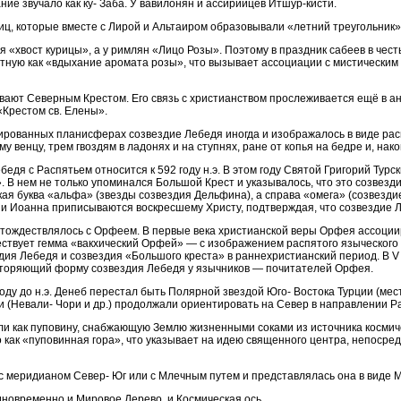
ние звучало как ку- Заба. У вавилонян и ассирийцев Итшур-кисти.
тиц, которые вместе с Лирой и Альтаиром образовывали «летний треугольник»
ся «хвост курицы», а у римлян «Лицо Розы». Поэтому в праздник сабеев в че
тную как «вдыхание аромата розы», что вызывает ассоциации с мистическим
вают Северным Крестом. Его связь с христианством прослеживается ещё в ан
«Крестом св. Елены».
трированных планисферах созвездие Лебедя иногда и изображалось в виде рас
у венцу, трем гвоздям в ладонях и на ступнях, ране от копья на бедре и, нак
едя с Распятьем относится к 592 году н.э. В этом году Святой Григорий Турск
. В нем не только упоминался Большой Крест и указывалось, что это созвезди
кая буква «альфа» (звезды созвездия Дельфина), а справа «омега» (созвезди
ии Иоанна приписываются воскресшему Христу, подтверждая, что созвездие 
отождествлялось с Орфеем. В первые века христианской веры Орфея ассоции
ствует гемма «вакхический Орфей» — с изображением распятого языческого Бог
дия Лебедя и созвездия «Большого креста» в раннехристианский период. В V 
овторяющий форму созвездия Лебедя у язычников — почитателей Орфея.
0 году до н.э. Денеб перестал быть Полярной звездой Юго- Востока Турции (м
и (Невали- Чори и др.) продолжали ориентировать на Север в направлении 
ли как пуповину, снабжающую Землю жизненными соками из источника космич
го как «пуповинная гора», что указывает на идею священного центра, непоср
 с меридианом Север- Юг или с Млечным путем и представлялась она в виде 
одновременно и Мировое Дерево, и Космическая ось