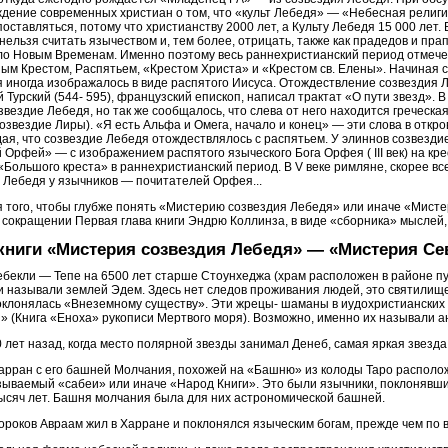
ждение современных христиан о том, что «культ Лебедя» — «Небесная религи
оставляться, потому что христианству 2000 лет, а Культу Лебедя 15 000 лет.
нельзя считать язычеством и, тем более, отрицать, также как прадедов и пра
ало Новым Временам. Именно поэтому весь раннехристианский период отмече
м Крестом, Распятьем, «Крестом Христа» и «Крестом св. Елены». Начиная с
иногда изображалось в виде распятого Иисуса. Отождествление созвездия Ле
ий Турский (544- 595), французский епископ, написал трактат «О пути звезд».
озвездие Лебедя, но так же сообщалось, что слева от него находится греческ
созвездие Лиры). «Я есть Альфа и Омега, начало и конец» — эти слова в отк
ая, что созвездие Лебедя отождествлялось с распятьем. У элиннов созвезд
 Орфей» — с изображением распятого языческого Бога Орфея ( III век) на кре
Большого креста» в раннехристианский период. В V веке римляне, скорее все
Лебедя у язычников — почитателей Орфея...
ля того, чтобы глубже понять «Мистерию созвездия Лебедя» или иначе «Мисте
 сокращении Первая глава книги Эндрю Коллинза, в виде «сборника» мыслей
книги «Мистерия созвездия Лебедя» — «Мистерия Се
ебекли — Тепе на 6500 лет старше Стоунхеджа (храм расположен в районе п
ти называли землей Эдем. Здесь нет следов проживания людей, это святилищ
клонялась «Внеземному существу». Эти жрецы- шаманы в иудохристианских
(Книга «Еноха» рукописи Мертвого моря). Возможно, именно их называли а
 лет назад, когда место полярной звезды занимал Денеб, самая яркая звезда
арран с его башней Молчания, похожей на «Башню» из колоды Таро расположе
азываемый «сабеи» или иначе «Народ Книги». Это были язычники, поклонявш
тысяч лет. Башня молчания была для них астрономической башней.
ороков Авраам жил в Харране и поклонялся языческим богам, прежде чем по 