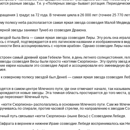
ются разные звезды. Т.е. у «Полярных звезд» бывает ротация. Периодически
вращения 1 градус за 72 года. В течение цикла в 26 000 лет (точнее 25 770 
ному полюсу неба располагается самая яркая звезда созвездия Малой Медвед
олярной звезды занимал Тунеб из созвездия Дракона.
вездой была Вега — самая яркая звезда созвездия Лиры. Эту роль она играла
ь с птицей, подтверждается в его латинском названии и изображением в ви
бенности Вега ассоциировались с «орлом арабов». Однако созвездие Лиры н
построен самый древний храм Гебекли-Тепе, в день летнего солнцестояния, г
о звезды созвездия Весы были просто «когтями Скорпиона». Эту группу звезд
вние евреи называли это созвездие Акраб и ассоциировали его змеевидную ф
мея.
кой к северному полюсу звездой был Денеб — самая яркая звезда созвездия 
одятся в самом центре Млечного пути, где они отмечают начало, так называ
арождаются новые звезды. Эта темная область простирается до того места, 
нце пересекает Млечный путь.
я «когти Скорпиона» располагались в основании Млечного пути. Сам же Млеч
ручиваясь по спирали, против часовой стрелки, по направлению к звездам С
лечный путь связывал «когти Скорпиона» (ныне Весы) с Созвездием Лебедя.
ах Евфрата в верхнем и нижнем Ираке созвездие Лебедя воспринималось как Н