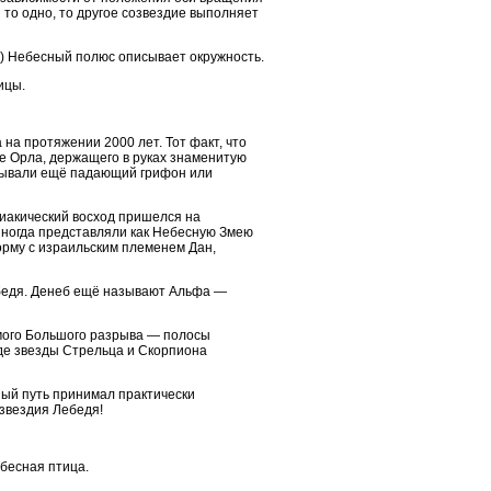
 то одно, то другое созвездие выполняет
лет) Небесный полюс описывает окружность.
ицы.
 на протяжении 2000 лет. Тот факт, что
де Орла, держащего в руках знаменитую
азывали ещё падающий грифон или
елиакический восход пришелся на
 иногда представляли как Небесную Змею
орму с израильским племенем Дан,
Лебедя. Денеб ещё называют Альфа —
емого Большого разрыва — полосы
где звезды Стрельца и Скорпиона
ный путь принимал практически
озвездия Лебедя!
ебесная птица.