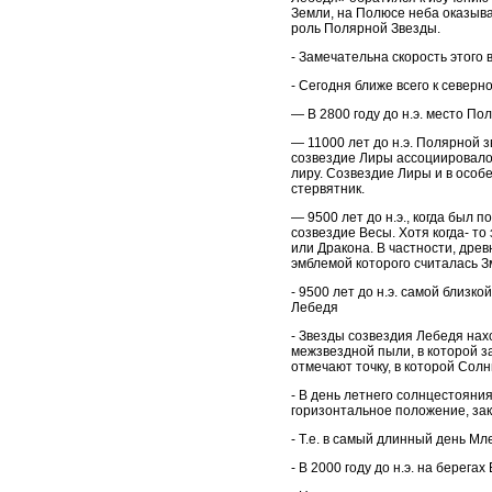
Земли, на Полюсе неба оказыва
роль Полярной Звезды.
- Замечательна скорость этого 
- Сегодня ближе всего к север
— В 2800 году до н.э. место П
— 11000 лет до н.э. Полярной з
созвездие Лиры ассоциировалос
лиру. Созвездие Лиры и в осо
стервятник.
— 9500 лет до н.э., когда был 
созвездие Весы. Хотя когда- т
или Дракона. В частности, дре
эмблемой которого считалась З
- 9500 лет до н.э. самой близ
Лебедя
- Звезды созвездия Лебедя нах
межзвездной пыли, в которой з
отмечают точку, в которой Сол
- В день летнего солнцестояни
горизонтальное положение, зак
- Т.е. в самый длинный день М
- В 2000 году до н.э. на берег