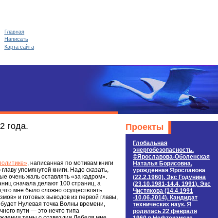
Главная
Написать
Карта сайта
2 года.
Проекты
Глобальная
энергобезопасность.
©Ярославова-Оболенская
политике»
, написанная по мотивам книги
Наталья Борисовна,
лаву упомянутой книги. Надо сказать,
урожденная Ярославова
ые очень жаль оставлять «за кадром».
(22.2.1960). Экс Годунина
раниц сначала делают 100 страниц, а
(23.10.1981-14.4. 1991). Экс
ю,что мне было сложно осуществлять
Чистякова (14.4.1991
мов» и готовых выводов из первой главы,
-10.06.2014). Кандидат
 будет Нулевая точка Волны времени,
технических наук. Я
ного пути — это нечто типа
родилась 22 февраля
уждении темы о созвездии Лебедя мне