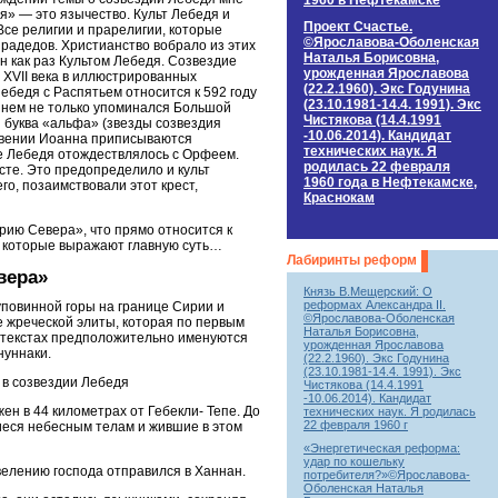
1960 в Нефтекамске
я» — это язычество. Культ Лебедя и
Проект Счастье.
 Все религии и прарелигии, которые
©Ярославова-Оболенская
прадедов. Христианство вобрало из этих
Наталья Борисовна,
н как раз Культом Лебедя. Созвездие
урожденная Ярославова
 XVII века в иллюстрированных
(22.2.1960). Экс Годунина
бедя с Распятьем относится к 592 году
(23.10.1981-14.4. 1991). Экс
 В нем не только упоминался Большой
Чистякова (14.4.1991
ая буква «альфа» (звезды созвездия
-10.06.2014). Кандидат
ровении Иоанна приписываются
технических наук. Я
ие Лебедя отождествлялось с Орфеем.
родилась 22 февраля
сте. Это предопределило и культ
1960 года в Нефтекамске,
го, позаимствовали этот крест,
Краснокам
рию Севера», что прямо относится к
, которые выражают главную суть…
Лабиринты реформ
вера»
Князь В.Мещерский: О
реформах Александра II.
уповинной горы на границе Сирии и
©Ярославова-Оболенская
е жреческой элиты, которая по первым
Наталья Борисовна,
 текстах предположительно именуются
урожденная Ярославова
нуннаки.
(22.2.1960). Экс Годунина
(23.10.1981-14.4. 1991). Экс
 в созвездии Лебедя
Чистякова (14.4.1991
-10.06.2014). Кандидат
н в 44 километрах от Гебекли- Тепе. До
технических наук. Я родилась
22 февраля 1960 г
иеся небесным телам и жившие в этом
«Энергетическая реформа:
удар по кошельку
велению господа отправился в Ханнан.
потребителя?»©Ярославова-
Оболенская Наталья