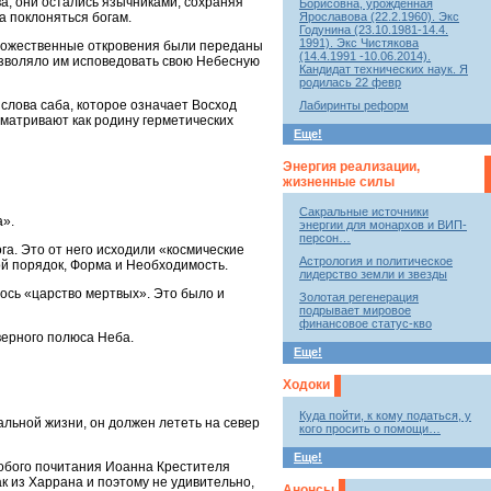
а, они остались язычниками, сохраняя
Борисовна, урожденная
а поклоняться богам.
Ярославова (22.2.1960). Экс
Годунина (23.10.1981-14.4.
1991). Экс Чистякова
у божественные откровения были переданы
(14.4.1991 -10.06.2014).
озволяло им исповедовать свою Небесную
Кандидат технических наук. Я
родилась 22 февр
слова саба, которое означает Восход
Лабиринты реформ
матривают как родину герметических
Еще!
Энергия реализации,
жизненные силы
Сакральные источники
а».
энергии для монархов и ВИП-
персон…
а. Это от него исходили «космические
Астрология и политическое
й порядок, Форма и Необходимость.
лидерство земли и звезды
лось «царство мертвых». Это было и
Золотая регенерация
подрывает мировое
финансовое статус-кво
верного полюса Неба.
Еще!
Ходоки
Куда пойти, к кому податься, у
альной жизни, он должен лететь на север
кого просить о помощи…
Еще!
собого почитания Иоанна Крестителя
к из Харрана и поэтому не удивительно,
Анонсы