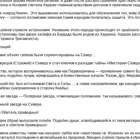
альная форма небесной религии, и даже после распространения христианств
лона и Ассирии считали Харран главным культовым центром и приезжали сюд
ак «народ Книги». Это выражение использовалось для обозначения тех, ком
игу — согласно исламским законам таким народам полагалась защита. Это п
сабеев служила астрономия. Название этого народа происходит от арабского 
трономы при дворе халифа из Багдада были родом из Харрана. Харран расс
 Гермеса Трисмегиста)
изаций
еские объект сабеев были сориентированы на Север…
 жрецов (Стражей) к Северу и стал ключем к разгадке тайны «Мистерии Север
тво, которое воспринималось ими как Первопричина — проявление самого Бог
сь подобно лучам, превращаясь в божественные начала: Разум, Дух, Мирово
айший бог, был источником Света и Силы…, а также направлением, где находи
иблах (направление в сторону Каабы).
ая звезда — Полярная звезда, отмечающая положение, так называемого, се
енной звезде на Севере.
и Обитель праведных!
деи (Ирак) выпускали голубя. Подобно душе, освободившейся от оков матери
ных и обители праведных»
ена известны также как назореи, субби или «христиане св. Иоанна» из-за о
считался последним и величайшим из пророков. Мандеи (сабеи) пришли в Ира