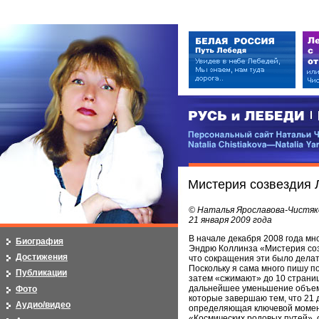
РУСЬ и ЛЕБЕДИ | RUSI — LEB
Персональный сайт Натальи Чистя
Natalia Chistiakova—Natalia Yarosla
Мистерия созвездия Л
© Наталья Ярославова-Чистяк
21 января 2009 года
В начале декабря 2008 года м
Биография
Эндрю Коллинза «Мистерия созв
Достижения
что сокращения эти было делат
Поскольку я сама много пишу по
Публикации
затем «сжимают» до 10 страниц
дальнейшее уменьшение объема.
Фото
которые завершаю тем, что 21 
Аудио/видео
определяющая ключевой момент
«Космических родовых путей»,