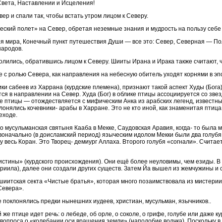
Света, Наставлении и Исцеления!
ер и спали так, чтобы встать утром лицом к Северу.
ский полет» на Север, обретая неземные знания и мудрость на пользу себе 
ия мира, Конечный пункт путешествия Души — все это: Север, Северная — По
народов.
олились, обратившись лицом к Северу. Шииты Ирана и Ирака также считают, ч
е с ролью Севера, как направления на небесную обитель уходят корнями в эп
ки сабеев из Харрана (курдские племена), признают такой аспект Худы (Бога)
ся в направлении на Север. Худа (Бог) в облике птицы ассоциируется со зв
е птицы — отождествляется с мифическим Анка из арабских легенд, известны
клонялись кочевники- арабы в Харране. Это не кто иной, как знаменитая птиц
еходе.
то мусульманская святыня Кааба в Мекке, Саудовская Аравия, когда- то была 
воначально (в доисламский период) языческим идолом Мекки были два голубя.
у весь Коран. Это Творец- демиург Аллаха. Второго голубя «согнали». Счита
истины» (курдского происхождения). Они ещё более неуловимы, чем езиды. 
риила), далее они создали других существ. Затем Йа вышел из жемчужины и
 шиитская секта «Чистые братья», которая много позаимствовала из мистерии 
Севера».
е поклонялись предки нынешних иудеев, христиан, мусульман, язычников..
ой же птице идет речь: о лебеде, об орле, о соколе, о грифе, голубе или даже
вопроса о «колебании оси вращения земли» (наподобие волчка). Поскольку 