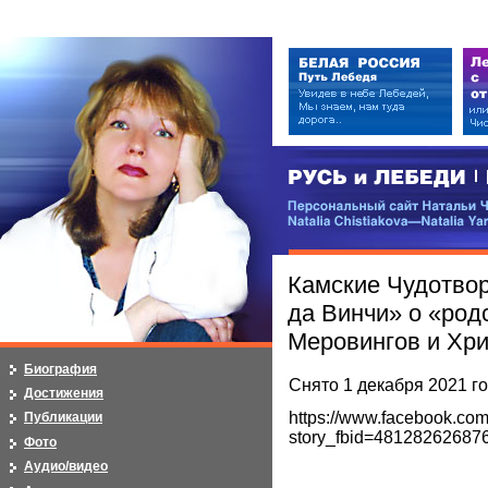
РУСЬ и ЛЕБЕДИ | RUSI — LEB
Персональный сайт Натальи Чистя
Natalia Chistiakova—Natalia Yarosla
Камские Чудотво
да Винчи» о «ро
Меровингов и Хри
Биография
Снято 1 декабря 2021 г
Достижения
https://www.facebook.co
Публикации
story_fbid=4812826268
Фото
Аудио/видео