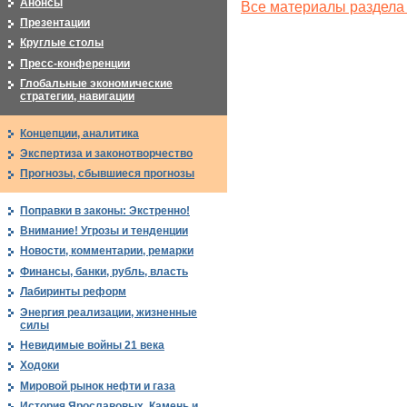
Анонсы
Все материалы раздела
Презентации
Круглые столы
Пресс-конференции
Глобальные экономические
стратегии, навигации
Концепции, аналитика
Экспертиза и законотворчество
Прогнозы, сбывшиеся прогнозы
Поправки в законы: Экстренно!
Внимание! Угрозы и тенденции
Новости, комментарии, ремарки
Финансы, банки, рубль, власть
Лабиринты реформ
Энергия реализации, жизненные
силы
Невидимые войны 21 века
Ходоки
Мировой рынок нефти и газа
История Ярославовых. Камень и