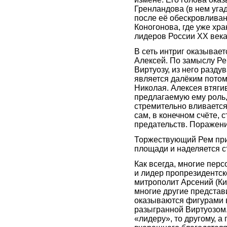
Гренландова (в нем уга
после её обескровливан
Коногонова, где уже хр
лидеров России XX века
В сеть интриг оказывае
Алексей. По замыслу Ре
Виртуозу, из него разду
является далёким потом
Николая. Алексея втяги
предлагаемую ему роль,
стремительно вливается
сам, в конечном счёте, 
предательств. Поражен
Торжествующий Рем при
площади и наделяется с
Как всегда, многие пер
и лидер пропрезидентск
митрополит Арсений (Ки
многие другие представ
оказываются фигурами 
разыгранной Виртуозом.
«лидеру», то другому, а