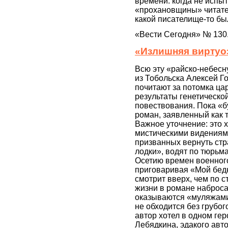
времени: когда не испы
«прохановщины» читател
какой писателище-то был
«Вести Сегодня» № 130
«Излишняя виртуо
Всю эту «райско-небесн
из Тобольска Алексей Г
почитают за потомка ца
результаты генетическо
повествования. Пока «б
роман, заявленный как 
Важное уточнение: это 
мистическими видениям
призванных вернуть стр
лодки», водят по тюрьм
Осетию времен военного
приговаривая «Мой бед
смотрит вверх, чем по 
жизни в романе набросан
оказываются «муляжами
не обходится без грубо
автор хотел в одном ге
Лебядкина, эдакого авто