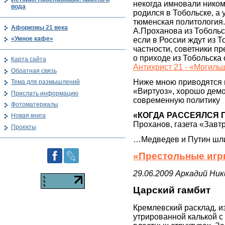
некогда имновали ником 
вода
родился в Тобольске, а
тюменская политология.
Афоризмы 21 века
А.Проханова из Тобольс
«Умное кафе»
если в России ждут из Т
частности, советники п
о приходе из Тобольска
Карта сайта
Антихрист 21 - «Могиль
Обратная связь
Ниже мною приводятся ц
Тема для размышлений
«Виртуоз», хорошо дем
Прислать информацию
современную политику
Фотоматериалы
«КОГДА РАССЕЯЛСЯ
Новая книга
Проханов, газета «Завтр
Проекты
…Медведев и Путин шли 
«Престольные игр
29.06.2009 Аркадий Ни
Царский гамбит
Кремлевский расклад, и
утрированной калькой с