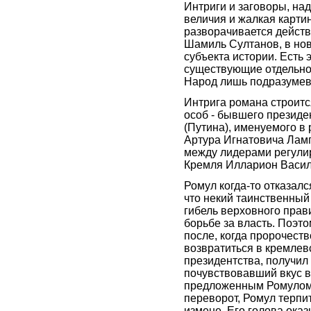
Интриги и заговоры, на
величия и жалкая картин
разворачивается действ
Шамиль Султанов, в нов
субъекта истории. Есть 
существующие отдельно 
Народ лишь подразумева
Интрига романа строитс
особ - бывшего президе
(Путина), именуемого в
Артура Игнатовича Лам
между лидерами регули
Кремля Илларион Василь
Ромул когда-то отказалс
что некий таинственный 
гибель верховного прав
борьбе за власть. Поэт
после, когда пророчеств
возвратиться в кремлев
президентства, получил
почувствовавший вкус в
предложенным Ромулом
переворот, Ромул терпи
измене. Его голова ока