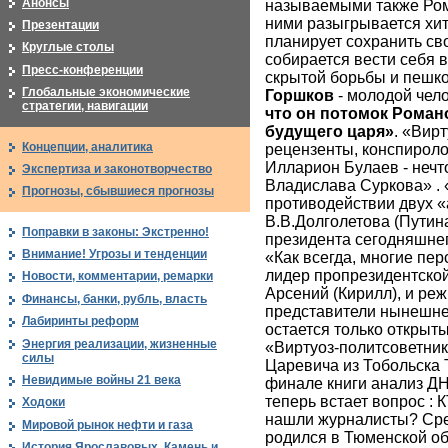
Анонсы
называемыми также Ром
ними разыгрывается хи
Презентации
планирует сохранить св
Круглые столы
собирается вести себя 
Пресс-конференции
скрытой борьбы и пешко
Глобальные экономические
Горшков
- молодой чело
стратегии, навигации
что он потомок Романо
будущего царя»
. «Вир
Концепции, аналитика
рецензенты, конспироло
Илларион Булаев - неч
Экспертиза и законотворчество
Владислава Суркова» . 
Прогнозы, сбывшиеся прогнозы
противодействии двух «
В.В.Долголетова (Путин
Поправки в законы: Экстренно!
президента сегодняшнег
Внимание! Угрозы и тенденции
«Как всегда, многие пе
лидер пропрезидентской
Новости, комментарии, ремарки
Арсений (Кирилл), и ре
Финансы, банки, рубль, власть
представители нынешн
Лабиринты реформ
остается только открыт
Энергия реализации, жизненные
«Виртуоз-политсоветник
силы
Царевича из Тобольска 
Невидимые войны 21 века
финале книги анализ ДН
теперь встает вопрос : 
Ходоки
нашли журналисты? Сред
Мировой рынок нефти и газа
родился в Тюменской обла
История Ярославовых. Камень и