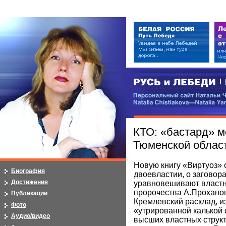
РУСЬ и ЛЕБЕДИ | RUSI — LEB
Персональный сайт Натальи Чистя
Natalia Chistiakova—Natalia Yarosla
КТО: «бастард» 
Тюменской облас
Новую книгу «Виртуоз» 
Биография
двоевластии, о заговора
Достижения
уравновешивают властн
пророчества А.Проханов
Публикации
Кремлевский расклад, и
Фото
«утрированной калькой 
Аудио/видео
высших властных струк