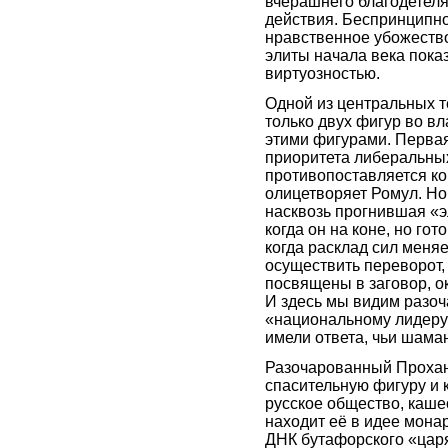
вчерашнего благодетеля.
действия. Беспринципнос
нравственное убожество
элиты начала века пока
виртуозностью.
Одной из центральных т
только двух фигур во вл
этими фигурами. Первая
приоритета либеральны
противопоставляется ко
олицетворяет Ромул. Но
насквозь прогнившая «э
когда он на коне, но гот
когда расклад сил меня
осуществить переворот, 
посвящены в заговор, 
И здесь мы видим разоч
«национальному лидеру
имели ответа, чьи шама
Разочарованный Прохано
спасительную фигуру и 
русское общество, каше
находит её в идее монар
ДНК бутафорского «цар