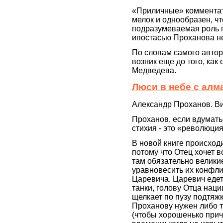
«Приличные» комментато
мелок и однообразен, чт
подразумеваемая роль п
ипостасью Проханова не 
По словам самого автор
возник еще до того, как
Медведева.
Люси в небе с алм
Александр Проханов. Ви
Проханов, если вдумать
стихия - это «революция
В новой книге происходи
потому что Отец хочет в
там обязательно велики
уравновесить их конфли
Царевича. Царевич едет 
танки, голову Отца наци
щелкает по пузу подтяж
Проханову нужен либо 
(чтобы хорошенько прич