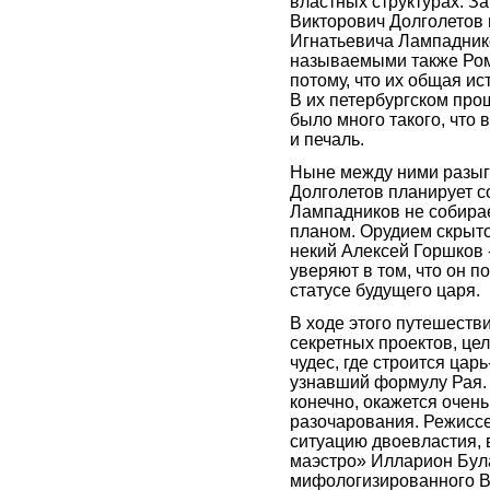
властных структурах. З
Викторович Долголетов 
Игнатьевича Лампадник
называемыми также Ром
потому, что их общая ис
В их петербургском про
было много такого, что 
и печаль.
Ныне между ними разыг
Долголетов планирует с
Лампадников не собирае
планом. Орудием скрыто
некий Алексей Горшков -
уверяют в том, что он п
статусе будущего царя.
В ходе этого путешеств
секретных проектов, це
чудес, где строится цар
узнавший формулу Рая.
конечно, окажется очень
разочарования. Режиссе
ситуацию двоевластия, 
маэстро» Илларион Була
мифологизированного В