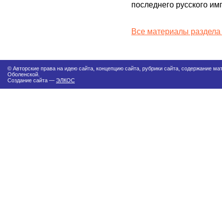
последнего русского имп
Все материалы раздела
© Авторские права на идею сайта, концепцию сайта, рубрики сайта, содержание м
Оболенской.
Создание сайта —
ЭЛКОС