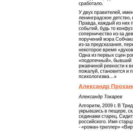
сработало.
У двух правителей, им
ленинградское детство,
Правда, каждый из них
событий, будь то конфу
соперничество из-за д
поручений мэра Собчака
из-за предсказания, пер
некоторое время «духов
Одна из первых сцен ром
«подопечный», бывший 
ржавчиной ревности к в
пожалуй, становится и п
психологизма…»
Александр Прохано
Александр Токарев
Алгоритм, 2009 г. В Три
укрывшись в пещере, ск
сединами старец. Сидит 
российского. Имя старц
- «роман-триллер» «Вир