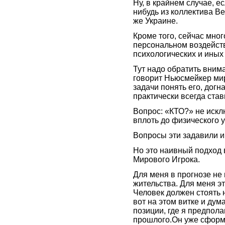
Ну, в крайнем случае, е
нибудь из коллектива В
же Украине.
Кроме того, сейчас мног
персональном воздействи
психологических и иных
Тут надо обратить вним
говорит Ньюсмейкер мир
задачи понять его, догн
практически всегда став
Вопрос: «КТО?» не искл
вплоть до физического 
Вопросы эти задавили и
Но это наивный подход
Мирового Игрока.
Для меня в прогнозе не
жительства. Для меня эт
Человек должен стоять
вот на этом витке и дум
позиции, где я предпола
прошлого.Он уже сформи