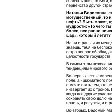
сползать вниз, то Боги,
первенство другой стран
Наталья Борисовна, е
могущественный, то и
нефть? Быть может, л
мудрости: «То чего ты
более, все равно ниче
шар», который летит?
Наши страны и их менед
знаешь, тебя не беспоко
остро вопрос об облада
целостности государств.
В самом этом нежелании
тенденциям мирового р
Во-первых, есть смирен
поле, а - шахматного по
о мечте стать тем, кто 
низвергает их с тронов.
когда все другие участ
сохранять свою долю на 
власть, и ресурсы, и стра
Во-вторых, Ведомый Мир