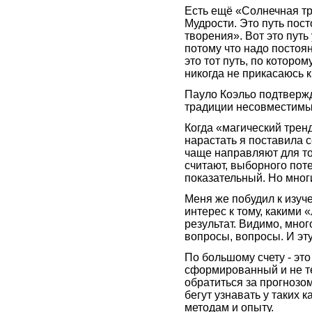
Есть ещё «Солнечная тр
Мудрости. Это путь пос
творения». Вот это путь 
потому что надо постоян
это тот путь, по котором
никогда не прикасаюсь к
Пауло Коэльо подтвержд
традиции несовместимы
Когда «магический трен
нарастать я поставила с
чаще направляют для то
считают, выборного по
показательный. Но многи
Меня же побудил к изу
интерес к тому, какими
результат. Видимо, мно
вопросы, вопросы. И эту
По большому счету - это
сформированный и не т
обратиться за прогнозом
бегут узнавать у таких 
методам и опыту.