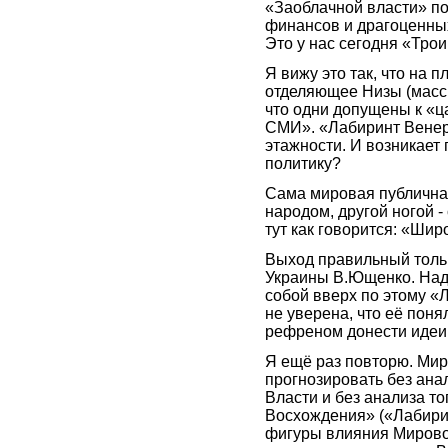
«Заоблачной власти» п
финансов и драгоценных
Это у нас сегодня «Трои
Я вижу это так, что на 
отделяющее Низы (массы
что одни допущены к «ц
СМИ». «Лабиринт Венер
этажности. И возникает
политику?
Сама мировая публичная
народом, другой ногой 
тут как говорится: «Ши
Выход правильный тольк
Украины В.Ющенко. Надо
собой вверх по этому «
не уверена, что её поня
рефреном донести идеи 
Я ещё раз повторю. Ми
прогнозировать без ана
Власти и без анализа то
Восхождения» («Лабири
фигуры влияния Мировой