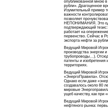
опубликованной мною в 
рубли». Драгоценное вр
Изумительный пример то
важности контролироват
позволяет прочувствова
НЕПОНИМАНИЯ. Это од
подтверждающий тезис: 
работает на опережени
первенство. Сейчас в Ро
экспорта нефти за рубл
Ведущий Мировой Игрок 
производства энергии и 
трубопроводы…). Отсюда
патенты и изобретения и
территориях.
Ведущий Мировой Игрок э
«ЭнергоПравила». Отсюд
Однако если даже «энер
создавалось около 80 ле
мировые Энергоправила?
ущеб качеству, как при 
Ведущий Мировой Игрок
нефтяного рынка: первы