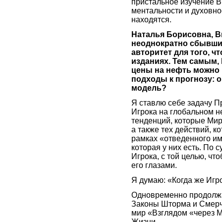
пристальное изучение В
ментальности и духовнос
находятся.
Наталья Борисовна, В
неоднократно сбывшие
авторитет для того, 
изданиях. Тем самым, 
цены на нефть можно 
подходы к прогнозу: о
модель?
Я ставлю себе задачу 
Игрока на глобальном не
тенденций, которые Мир
а также тех действий, 
рамках «отведенного им
которая у них есть. По 
Игрока, с той целью, ч
его глазами.
Я думаю: «Когда же Игр
Одновременно продолжа
Законы Шторма и Смерча
мир «Взглядом «через М
Жизни.