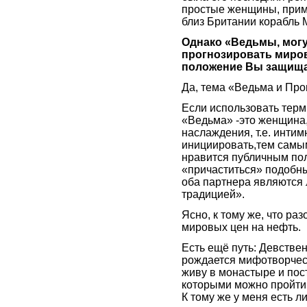
простые женщины, прим
близ Британии корабль 
Однако «Ведьмы, могу
прогнозировать миров
положение Вы защищ
Да, тема «Ведьма и Про
Если использовать терм
«Ведьма» -это женщина,
наслаждения, т.е. инти
инициировать,тем самым
нравится публичным поли
«причаститься» подобны
оба партнера являются 
традицией».
Ясно, к тому же, что ра
мировых цен на нефть.
Есть ещё путь: Девстве
рождается мифотворчеств
живу в монастыре и пост
которыми можно пройти
К тому же у меня есть л