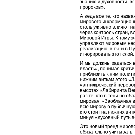
знанию и духовности, в
пророков».
А ведь все те, кто назв
мирового информационно
столь уж явно влияют н
через контроль стран, 
Мировой Игры. К тому ж
управляют мировым неф
реализацию, в т.ч. и в 
игнорировать этот слой.
И мы должны задаться 
власть», понимая крити
приблизить к ним полити
нижним виткам этого «Л
«антижреческий переворо
высотах «Лабиринта Вен
раз те, кто в тени,но о
мировая, «Заоблачная в
всю мировую публичную 
кто стоит на нижних вит
минуя «духовный путь 
Это новый тренд мирово
обязательно учитывать. 