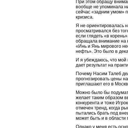
При этом обращу внимани
вообще не упоминала ни 
сейчас «задним умом» 
кризиса.
Я не ориентировалась н
просматривался без тог
если глядеть «в корень»
обращала внимание на н
«Инь и Янь мирового не
нефть». Это было в дека
И я убеждаюсь, что мой 
дает результат на практ
Почему Насим Талеб де
прогнозировать цены на
приглашают его в Москву
Можно было бы подумать
желает таким образом в
конкурента и тоже Игрок
отмечен тренд, когда р
пытались брать под вне
может быть и в области
Однако у меня есть осн