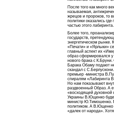
После того как много ве
называемая, антижречес
жрецов и пророков, то
политики оказались где
частью этого лабиринта.
Более того, проанализи
государств, претендующ
энергетическом рынке. К
«Печати» и «Ярлыки» се
главный аспект их «Ими
образ сформировался у
нового брака с К.Бруни
Барака Обаму подают н
скандал с С.Берлускони
премьер -министра В.Пут
спиралям «Лабиринта Ве
Но нам показывают вну
раздвоенный Образ. А е
«восходящей духовной с
Украины В.Ющенко будет
министр Ю.Тимошенко. 
политиком. А В.Ющенко 
«далек от народа». Хот