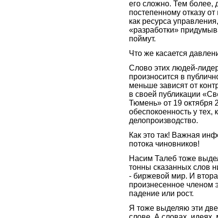
его сложно. Тем более, 
постепенному отказу от
как ресурса управления,
«разработки» придумыва
поймут.
Что же касается давлени
Слово этих людей-лиде
произносится в публичн
меньше зависят от конт
в своей публикации «Св
Тюмень» от 19 октября 
обеспокоенность у тех,
делопроизводство.
Как это так! Важная и
потока чиновников!
Насим Талеб тоже выдел
тонны сказанных слов ни
- биржевой мир. И втора
произнесенное членом э
падение или рост.
Я тоже выделяю эти две 
слове. А словах, идеях,