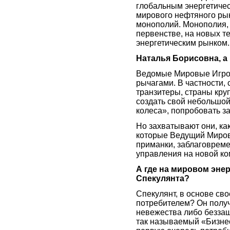
глобальным энергетичес
мирового нефтяного рын
монополий. Монополия,
первенстве, на новых 
энергетическим рынком.
Наталья Борисовна, 
Ведомые Мировые Игроки
рычагами. В частности,
транзитеры, страны кру
создать свой небольшой 
колеса», попробовать з
Но захватывают они, ка
которые Ведущий Миров
приманки, заблаговрем
управления на новой к
А где на мировом эне
Спекулянта?
Спекулянт, в основе св
потребителем? Он получ
невежества либо беззащ
так называемый «Бизнес