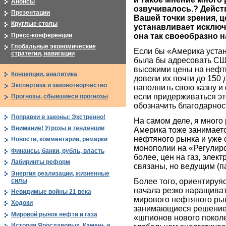
Анонсы
озвучивалось.? Дейст
Презентации
Вашей точки зрения, 
Круглые столы
устанавливает исключ
Пресс-конференции
она так своеобразно 
Глобальные экономические
Если бы «Америка уста
стратегии, навигации
была бы адресовать США
высокими цены на нефть 
Концепции, аналитика
довели их почти до 150 
Экспертиза и законотворчество
наполнить свою казну и
если придерживаться эт
Прогнозы, сбывшиеся прогнозы
обозначить благодарно
Поправки в законы: Экстренно!
На самом деле, я много 
Внимание! Угрозы и тенденции
Америка тоже занимает
нефтяного рынка и уже с
Новости, комментарии, ремарки
монополии на «Регулир
Финансы, банки, рубль, власть
более, цен на газ, элек
Лабиринты реформ
связаны, но ведущим (п
Энергия реализации, жизненные
силы
Более того, ориентируяс
начала резко наращиват
Невидимые войны 21 века
мирового нефтяного рынк
Ходоки
занимающиеся решением 
Мировой рынок нефти и газа
«шпионов нового поколен
История Ярославовых. Камень и