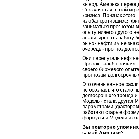
вывод. Америка переоц
Спекулянта» в этой игр
кризиса. Признак этого
из обанкротившихся фи
заниматься прогнозом ми
опыту, ничего другого н
анализировать работу б
рынок нефти им не знако
очередь - прогноз долго
Они перепутали нефтяной
Пророк Талеб проявил с
своего биржевого опыта 
прогнозам долгосрочных
Это очень важное различ
не осознает, что стало 
долгосрочного тренда и
Модель - стала другая 
параметрами (факторами)
работают старые форму
формулы и Модели и отс
Вы повторно упоминае
самой Америке?