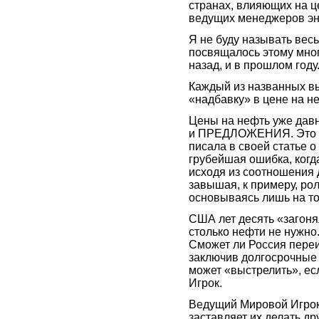
странах, влияющих на ц
ведущих менеджеров эн
Я не буду называть вес
посвящалось этому много 
назад, и в прошлом году
Каждый из названных в
«надбавку» в цене на н
Цены на нефть уже да
и ПРЕДЛОЖЕНИЯ. Это л
писала в своей статье 
грубейшая ошибка, когд
исходя из соотношения 
завышая, к примеру, ро
основываясь лишь на то
США лет десять «загоня
столько нефти не нужно.
Сможет ли Россия переиг
заключив долгосрочные 
может «выстрелить», ес
Игрок.
Ведущий Мировой Игрок т
заставляет их делать др