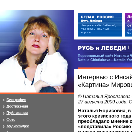
РУСЬ и ЛЕБЕДИ | RUSI — LEB
Персональный сайт Натальи Чистя
Natalia Chistiakova—Natalia Yarosla
Интервью с Инсай
«Картина» Миров
© Наталья Ярославова
Биография
27 августа 2009 года,
Достижения
Наталья Борисовна, в
Публикации
этого кризисного год
Фото
преобладало мнение о
«подставила» Россию 
Аудио/видео
и такое мнение много