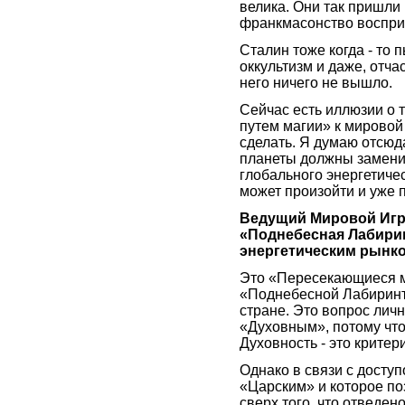
велика. Они так пришли 
франкмасонство воспри
Сталин тоже когда - то 
оккультизм и даже, отча
него ничего не вышло.
Сейчас есть иллюзии о 
путем магии» к мировой 
сделать. Я думаю отсюд
планеты должны замени
глобального энергетичес
может произойти и уже 
Ведущий Мировой Игро
«Поднебесная Лабири
энергетическим рынком
Это «Пересекающиеся м
«Поднебесной Лабиринт
стране. Это вопрос лич
«Духовным», потому что
Духовность - это критер
Однако в связи с доступ
«Царским» и которое поз
сверх того, что отведен