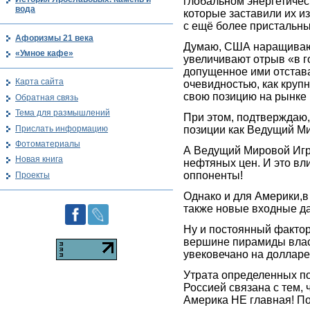
глобальном энергетиче
вода
которые заставили их
с ещё более пристальн
Афоризмы 21 века
Думаю, США наращивают
«Умное кафе»
увеличивают отрыв «в г
допущенное ими отстава
Карта сайта
очевидностью, как круп
свою позицию на рынке 
Обратная связь
Тема для размышлений
При этом, подтверждаю,
Прислать информацию
позиции как Ведущий Ми
Фотоматериалы
А Ведущий Мировой Игро
Новая книга
нефтяных цен. И это вл
оппоненты!
Проекты
Однако и для Америки,в
также новые входные д
Ну и постоянный фактор 
вершине пирамиды власт
увековечано на долларе
Утрата определенных п
Россией связана с тем, 
Америка НЕ главная! По