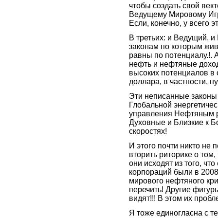
чтобы создать свой вект
Ведущему Мировому Игро
Если, конечно, у всего э
В третьих: и Ведущий, 
законам по которым жив
равны по потенциалу.!. 
нефть и нефтяные доход
высоких потенциалов в 
доллара, в частности, н
Эти неписанные законы 
Глобальной энергетичес
управления Нефтяным р
Духовные и Близкие к Б
скоростях!
И этого почти никто не
вторить риторике о том,
они исходят из того, ч
корпораций были в 2008
мирового нефтяного кри
перечить! Другие фигур
видят!!! В этом их пробл
Я тоже единогласна с т