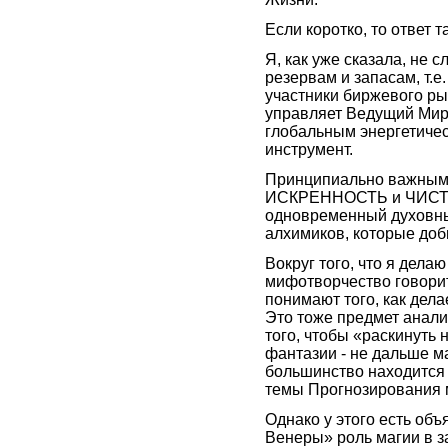
Если коротко, то ответ т
Я, как уже сказала, не 
резервам и запасам, т.е
участники биржевого ры
управляет Ведущий Мир
глобальным энергетичес
инструмент.
Принципиально важным 
ИСКРЕННОСТЬ и ЧИСТОТ
одновременный духовный 
алхимиков, которые до
Вокруг того, что я дела
мифотворчество говорит 
понимают того, как дел
Это тоже предмет анали
того, чтобы «раскинуть 
фантазии - не дальше ма
большинство находится 
темы Прогнозирования 
Однако у этого есть об
Венеры» роль магии в з