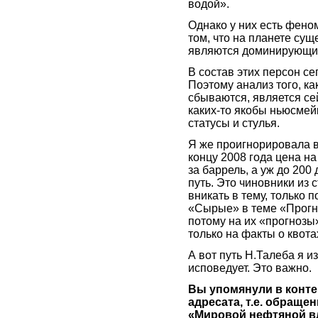
водой».
Однако у них есть фено
том, что на планете сущ
являются доминирующи
В состав этих персон се
Поэтому анализ того, ка
сбываются, является с
каких-то якобы ньюсмей
статусы и стулья.
Я же проигнорировала в
концу 2008 года цена на
за баррель, а уж до 200
путь. Это чиновники из 
вникать в тему, только 
«Сырые» в теме «Прогн
потому на их «прогнозы
только на факты о квота
А вот путь Н.Талеба я и
исповедует. Это важно.
Вы упомянули в конте
адресата, т.е. обраще
«Мировой нефтяной в