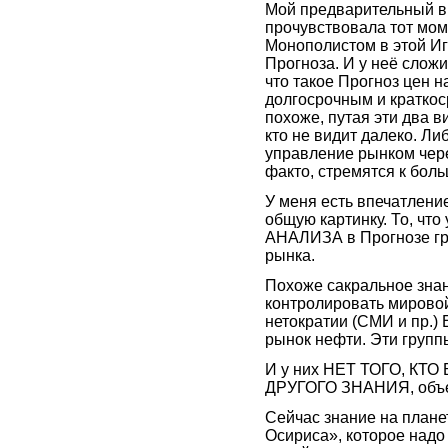
Мой предварительный вы
прочувствовала тот мом
Монополистом в этой Иг
Прогноза. И у неё слож
что такое Прогноз цен н
долгосрочным и краткос
похоже, путая эти два 
кто не видит далеко. Ли
управление рынком через
факто, стремятся к бол
У меня есть впечатление
общую картинку. То, чт
АНАЛИЗА в Прогнозе гр
рынка.
Похоже сакральное зна
контролировать мировой
нетократии (СМИ и пр.)
рынок нефти. Эти групп
И у них НЕТ ТОГО, КТ
ДРУГОГО ЗНАНИЯ, объе
Сейчас знание на планет
Осириса», которое надо