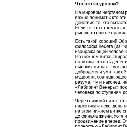
Что это за уровни?
На мировом нефтяном ры
важно понимать: кто эт
действия те, кто пытае
Если те, кто стремиться
рынок, то они не правил
Есть такой хороший Об
философа Кебета (из Фи
изображающей человечес
На нижнем витке спира
политика, власть денег 
высоких витках - путь 
добродетели ума, как е
мудрости, совпадающее 
разума. Ну и наконец, 
«Лабиринт Венеры» пок
человека по ступеням д
Через нижний виток этог
наркотика»: секс, деньг
на этом нижнем витке с
до финала жизни, хотя 
продвижение вперед. Эт
полностью «Лабиринт В