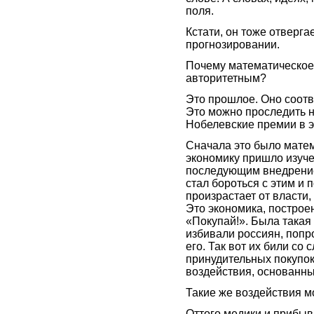
поля.
Кстати, он тоже отверг
прогнозировании.
Почему математическое 
авторитетным?
Это прошлое. Оно соот
Это можно проследить на
Нобелевские премии в э
Сначала это было мате
экономику пришло изуче
последующим внедрение
стал бороться с этим и 
произрастает от власти,
Это экономика, построе
«Покупай!». Была такая 
избивали россиян, попр
его. Так вот их били со 
принудительных покупок
воздействия, основанны
Такие же воздействия мо
Оттого медики и прибыв