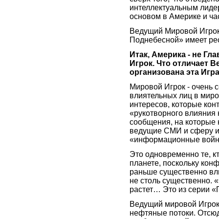
интеллектуальным лиде
основом в Америке и час
Ведущий Мировой Игрок 
Поднебесной» имеет рес
Итак, Америка - не Гл
Игрок. Что отличает 
организована эта Игр
Мировой Игрок - очень 
влиятельных лиц в мир
интересов, которые кон
«рукотворного влияния 
сообщения, на которые
ведущие СМИ и сферу и
«информационные войн
Это одновременно те, к
планете, поскольку кон
раньше существенно вли
не столь существенно. 
растет… Это из серии «
Ведущий мировой Игрок
нефтяные потоки. Отсю