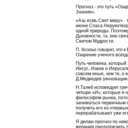
Прогноз - это путь «Оза
Знания».
«Азь есмь Свет миру» - 
иконе Спаса Нерукотвор
одной природы. Поэтому
Духовности, т.к. оно св
Светом Мудрости.
П. Коэльо говорит, что к
Озарение ученого всегда
Путь человека, который 
Иисус, Иаков и Иерусал
совсем иные, чем те, о 
Д.Медведев (инновации,
Н.Талеб исповедует греч
четыре «И», которые я 
философом рынка, потом
заниматься первичным п
получить его из «первых
перерабатывают уже его
Я делаю прогноз по нек
желания предупредить 