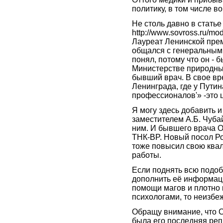
политику, в том числе 
Не столь давно в статье
http://www.sovross.ru/m
Лауреат Ленинской прем
общался с генеральным 
понял, потому что он - 
Министерстве природных
бывший врач. В свое вр
Ленинграда, где у Путин
профессионалов'» -это ц
Я могу здесь добавить 
заместителем А.Б. Чуба
ним. И бывшего врача О
ТНК-BP. Новый посол Ро
тоже повысил свою ква
работы.
Если поднять всю подо
дополнить её информаци
помощи магов и плотно 
психологами, то неизбе
Обращу внимание, что С
была его последняя репр