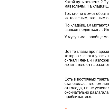
Какой путь остается? Пу
мавзолеям. На кладбищ
Тот, кто не может обра
их телесным, тленным о
По кладбищам мотаются 
шансов подняться … Ил
У мусульман вообще м
....
Вот те главы про парази
которых я споткнулась п
сигнал Тлена и Разложе
лечить тело от паразито
....
Есть в восточных тракт
становилась тленом лиш
от голода, т.к. не успев
окончательно разлагала
приближаемся.