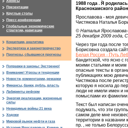
Анонсы
1988 года . Я родилас
Презентации
Краснокамского райо
Круглые столы
Ярославова - моя девич
Пресс-конференции
Чистякова Наталья Бор
Глобальные экономические
© Наталья Ярославова
стратегии, навигации
25 декабря 2009 года,
Концепции, аналитика
Через три года после т
Экспертиза и законотворчество
Борисовна создала сайт
Белая Россия - Путь Ле
Прогнозы, сбывшиеся прогнозы
бандитской, что ясно с 
моими статьями и моим 
Поправки в законы: Экстренно!
опасные тексты в органы
Внимание! Угрозы и тенденции
публикациях мою деви
Новости, комментарии, ремарки
Чистякова после регистр
которую я носила до пе
Финансы, банки, рубль, власть
люди не имели имен и н
Лабиринты реформ
помыслами их фамилии
Энергия реализации, жизненные
силы
Текст был написан очен
Невидимые войны 21 века
подумать, что эти групп
самом деле мне неизвес
Ходоки
территории в названии 
Мировой рынок нефти и газа
пр. , не только Белорус
История Ярославовых. Камень и