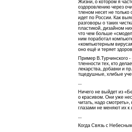
Жизни, о котором я част
оздоровлению через очис
тленом несет не только 
идет по России. Как выя
разговоры о таких чистк
пластикой, дизайном ниж
что чем больше «смодел
ним поработал компьют
«компьютерным вирусам
оно ещё и теряет здоро
Пример В.Турчинского -
тленности тех, кто делае
лекарства, добавки и п
тщедушные, хлибые учен
...
Ничего не выйдет из «Бе
о красивом. Они уже нес
читать, надо смотреть»
глазами не меняют их к
...
Когда Связь с Небесны