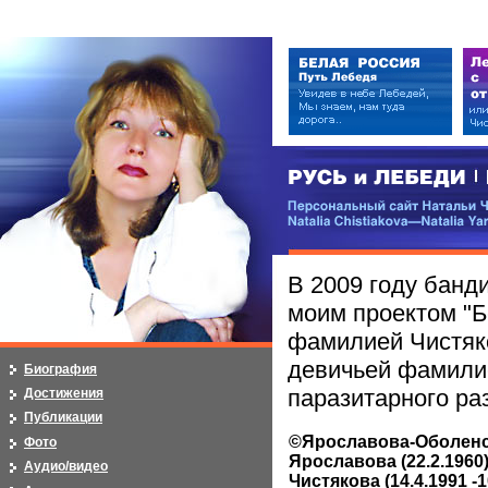
РУСЬ и ЛЕБЕДИ | RUSI — LEB
Персональный сайт Натальи Чистя
Natalia Chistiakova—Natalia Yarosla
В 2009 году банд
моим проектом "Б
фамилией Чистяко
девичьей фамили
Биография
паразитарного ра
Достижения
Публикации
©Ярославова-Оболенс
Фото
Ярославова (22.2.1960).
Аудио/видео
Чистякова (14.4.1991 -