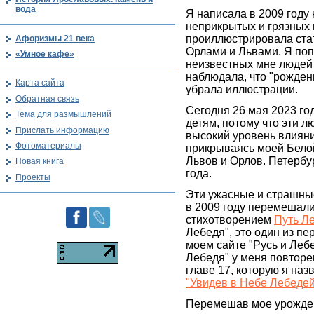
вода
Я написала в 2009 году 
неприкрытых и грязных 
проиллюстрировала ста
Афоризмы 21 века
Орлами и Львами. Я поп
«Умное кафе»
неизвестных мне людей 
наблюдала, что "рожденн
Карта сайта
убрала иллюстрации.
Обратная связь
Сегодня 26 мая 2023 год
Тема для размышлений
детям, потому что эти 
Прислать информацию
высокий уровень влияни
Фотоматериалы
прикрываясь моей Белой
Львов и Орлов. Петербур
Новая книга
года.
Проекты
Эти ужасные и страшные
в 2009 году перемешали 
стихотворением
Путь Л
Лебедя", это один из пе
моем сайте "Русь и Лебе
Лебедя" у меня повторе
главе 17, которую я наз
"Увидев в Небе Лебедей
Перемешав мое урожде