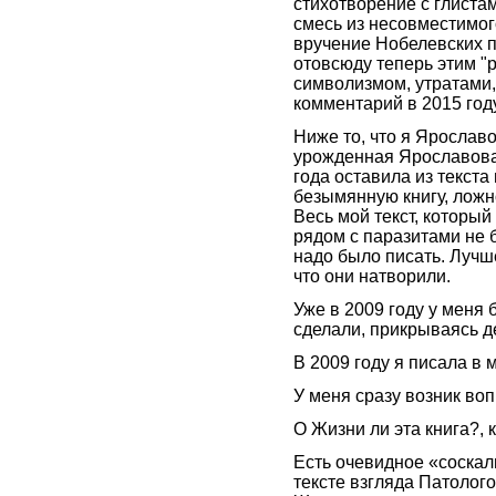
стихотворение с глиста
смесь из несовместимог
вручение Нобелевских п
отовсюду теперь этим "
символизмом, утратами,
комментарий в 2015 год
Ниже то, что я Ярослав
урожденная Ярославова
года оставила из текста
безымянную книгу, ложн
Весь мой текст, который
рядом с паразитами не б
надо было писать. Лучш
что они натворили.
Уже в 2009 году у меня 
сделали, прикрываясь д
В 2009 году я писала в 
У меня сразу возник вопр
О Жизни ли эта книга?, 
Есть очевидное «соска
тексте взгляда Патолого