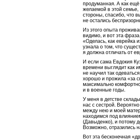
продуманная. А как ещё
желаемой в этой семье,
стороны, спасибо, что 
не остались беспризорн
Из этого опыта прожива
видимо, и вот эта фраза
«Оделась, как еврейка и
узнала о том, что сущес
я должна отличать от е
И если сама Евдокия К
времени выглядит как и
не научил так одеваться
хорошо и прожила «за 
максимально комфортно,
и в военные годы.
У меня в детстве склад
нас с сестрой. Вероятн
между нею и моей матер
находимся под влияни
(Давыденко), и потому 
Возможно, отразились н
Вот эта бесконечная «д