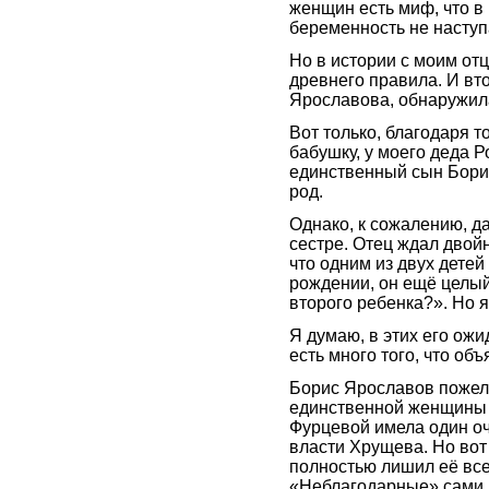
женщин есть миф, что в
беременность не наступ
Но в истории с моим от
древнего правила. И в
Ярославова, обнаружила,
Вот только, благодаря т
бабушку, у моего деда 
единственный сын Борис 
род.
Однако, к сожалению, д
сестре. Отец ждал двойн
что одним из двух детей
рождении, он ещё целый
второго ребенка?». Но я
Я думаю, в этих его ожи
есть много того, что объ
Борис Ярославов пожела
единственной женщины в
Фурцевой имела один оч
власти Хрущева. Но вот
полностью лишил её все
«Неблагодарные» сами д