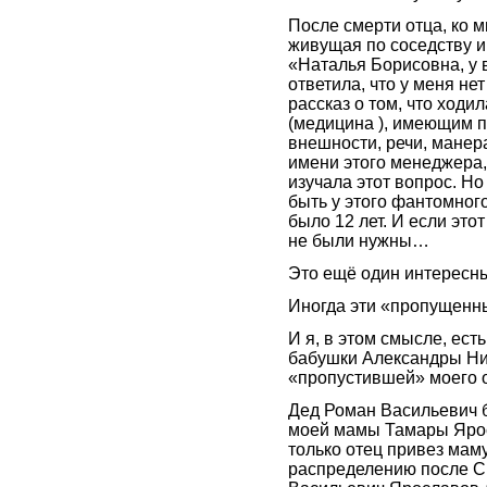
После смерти отца, ко
живущая по соседству и
«Наталья Борисовна, у 
ответила, что у меня н
рассказ о том, что ход
(медицина ), имеющим п
внешности, речи, манер
имени этого менеджера,
изучала этот вопрос. Но
быть у этого фантомног
было 12 лет. И если это
не были нужны…
Это ещё один интерес
Иногда эти «пропущенн
И я, в этом смысле, ест
бабушки Александры Ни
«пропустившей» моего о
Дед Роман Васильевич б
моей мамы Тамары Ярос
только отец привез маму
распределению после Св