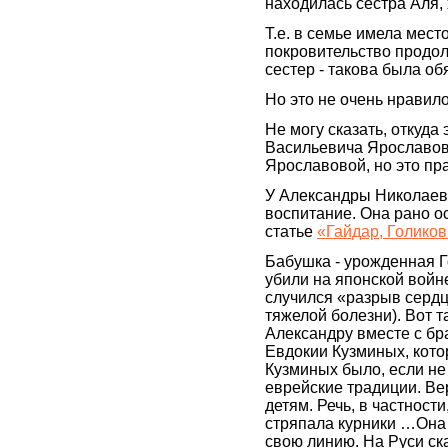
находилась сестра Аля, 
Т.е. в семье имела мест
покровительство продол
сестер - такова была об
Но это не очень нравил
Не могу сказать, откуда
Васильевича Ярославов
Ярославовой, но это пр
У Александры Николаев
воспитание. Она рано о
статье
«Гайдар, Голико
Бабушка - урожденная Го
убили на японской войн
случился «разрыв сердц
тяжелой болезни). Вот т
Александру вместе с бр
Евдокии Кузминых, кото
Кузминых было, если не
еврейские традиции. Ве
детям. Речь, в частност
стряпала курники …Она
свою линию. На Руси ска