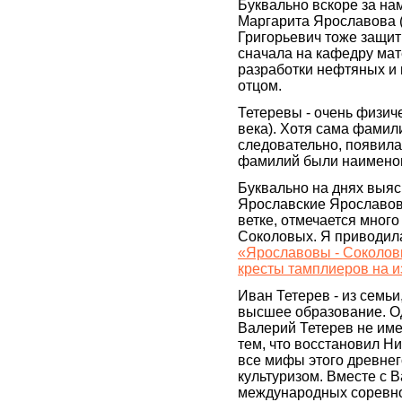
Буквально вскоре за на
Маргарита Ярославова (
Григорьевич тоже защит
сначала на кафедру мат
разработки нефтяных и
отцом.
Тетеревы - очень физиче
века). Хотя сама фамил
следовательно, появилас
фамилий были наименов
Буквально на днях выяс
Ярославские Ярославовы
ветке, отмечается мног
Соколовых. Я приводила
«Ярославовы - Соколовы
кресты тамплиеров на и
Иван Тетерев - из семьи
высшее образование. Оди
Валерий Тетерев не име
тем, что восстановил Н
все мифы этого древнег
культуризом. Вместе с 
международных соревно