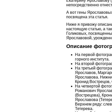
Екатерину Ярославову (
непосредственно отнест
А вот гены Ярославовых в
посвящена эта статья.
Ниже я привожу описан
настоящую статью, а та
Голиковых, посвященны
Ярославовой, урожденн
Описание фотог
На первой фотогра
горного института.
На второй фотограф
На третьей фотогра
Ярославов, Маргар
Ярославова. Нижний
Кронид Вострецов,
На четвертой фотог
Романович Ярослав
(Вострецова), Кро
Ярославова (Тетере
Верхнем ряду: слев
Тетерева.