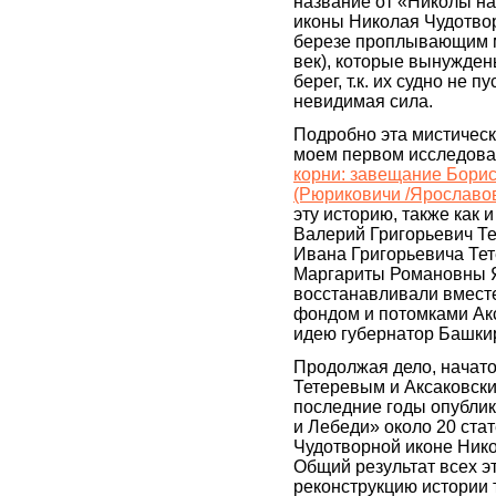
название от «Николы на 
иконы Николая Чудотво
березе проплывающим 
век), которые вынужден
берег, т.к. их судно не 
невидимая сила.
Подробно эта мистическ
моем первом исследов
корни: завещание Бори
(Рюриковичи /Ярославо
эту историю, также как 
Валерий Григорьевич Те
Ивана Григорьевича Тет
Маргариты Романовны 
восстанавливали вместе
фондом и потомками Ак
идею губернатор Башки
Продолжая дело, начат
Тетеревым и Аксаковски
последние годы опублик
и Лебеди» около 20 ста
Чудотворной иконе Нико
Общий результат всех э
реконструкцию истории т