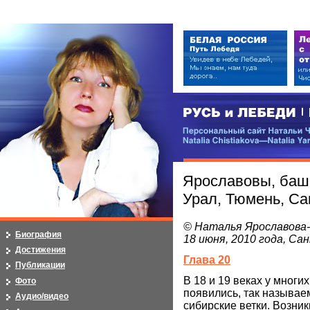
РУСЬ и ЛЕБЕДИ | RUSI — LEB
Персональный сайт Натальи Чистя
Natalia Chistiakova—Natalia Yarosla
Ярославовы, башк
Урал, Тюмень, Са
© Наталья Ярославова
Биография
18 июня, 2010 года, С
Достижения
Глава 20
Публикации
В 18 и 19 веках у многи
Фото
появились, так называе
Аудио/видео
сибирские ветки. Возни