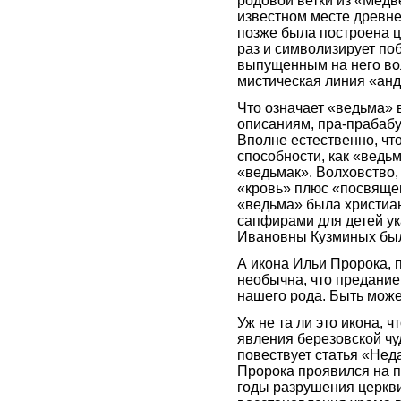
родовой ветки из «Медве
известном месте древне
позже была построена ц
раз и символизирует по
выпущенным на него во
мистическая линия «анд
Что означает «ведьма» 
описаниям, пра-прабабу
Вполне естественно, чт
способности, как «ведьм
«ведьмак». Волховство, 
«кровь» плюс «посвящен
«ведьма» была христиа
сапфирами для детей ук
Ивановны Кузминых был
А икона Ильи Пророка, 
необычна, что предание
нашего рода. Быть може
Уж не та ли это икона, 
явления березовской чу
повествует статья «Нед
Пророка проявился на п
годы разрушения церкви