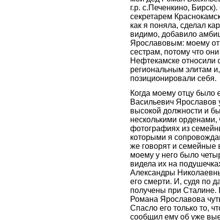
г.р. с.Печенкино, Бирск
секретарем Краснокамс
как я поняла, сделал кар
видимо, добавило амбиц
Ярославовым: моему отц
сестрам, потому что они
Нефтекамске относили 
региональным элитам и,
позиционировали себя.
Когда моему отцу было 
Васильевич Ярославов 
высокой должности и б
несколькими орденами, 
фотографиях из семейн
которыми я сопровождаю
же говорят и семейные 
моему у него было четы
видела их на подушечка
Александры Николаевн
его смерти. И, судя по 
получены при Сталине.
Романа Ярославова чуть
Спасло его только то, ч
сообщил ему об уже вые