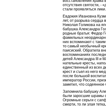
восстановления храма 
отсутствия святости, - «
стали проявляться лик
Евдокия Ивановна Кузми
лет, от разрыва сердца
Николая Голикова на яп
бабушка Александра Гол
родные братья: Федор Г
фамильных неординарных
них вспоминают с таким 
то самый необычный крес
паисиский. Обратила вн
воспоминаниях последне
детей Александра III и
нательные кресты, напол
единственный из всех д
крест и съел из него ме
после большой воспита
император России, приз
заметил, что содеянное
Запомнила бабушку Алек
были заросшие шрамы от
Огромные серьги с сапф
смерти, то ли злая тетк