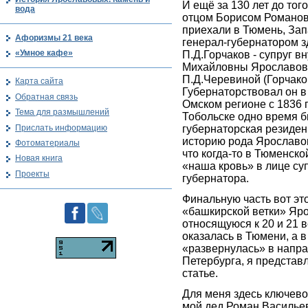
И ещё за 130 лет до того
вода
отцом Борисом Романо
приехали в Тюмень, За
Афоризмы 21 века
генерал-губернатором з
«Умное кафе»
П.Д.Горчаков - супруг в
Михайловны Ярославово
П.Д.Черевиной (Горчако
Карта сайта
Губернаторствовал он в
Обратная связь
Омском регионе с 1836 г
Тема для размышлений
Тобольске одно время б
Прислать информацию
губернаторская резиден
историю рода Ярославов
Фотоматериалы
что когда-то в Тюменско
Новая книга
«наша кровь» в лице су
Проекты
губернатора.
Финальную часть вот эт
«башкирской ветки» Яр
относящуюся к 20 и 21 в
оказалась в Тюмени, а 
«развернулась» в напр
Петербурга, я представ
статье.
Для меня здесь ключево
мой дед Роман Василье