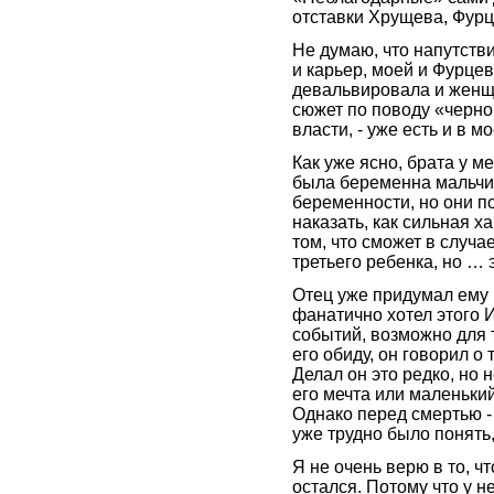
отставки Хрущева, Фурц
Не думаю, что напутстви
и карьер, моей и Фурцев
девальвировала и женщи
сюжет по поводу «черно
власти, - уже есть и в м
Как уже ясно, брата у м
была беременна мальчик
беременности, но они п
наказать, как сильная 
том, что сможет в случ
третьего ребенка, но …
Отец уже придумал ему 
фанатично хотел этого И
событий, возможно для 
его обиду, он говорил о
Делал он это редко, но н
его мечта или маленьки
Однако перед смертью - 
уже трудно было понять,
Я не очень верю в то, ч
остался. Потому что у н