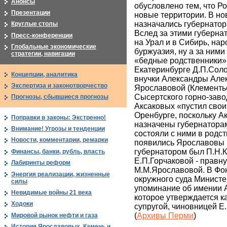
Анонсы
обусловлено тем, что Р
Презентации
новые территории. В но
назначались губернаторы
Круглые столы
Вслед за этими губерн
Пресс-конференции
на Урал и в Сибирь, н
Глобальные экономические
буржуазия, ну а за ними
стратегии, навигации
«бедные родственники».
Екатеринбурге Д.П.Соло
Концепции, аналитика
внучки Александры Але
Экспертиза и законотворчество
Ярославовой (Клементь
Сысертского горно-завод
Прогнозы, сбывшиеся прогнозы
Аксаковых «пустил свои
Оренбурге, поскольку А
Поправки в законы: Экстренно!
назначены губернатора
Внимание! Угрозы и тенденции
состояли с ними в родст
Новости, комментарии, ремарки
появились Ярославовы и
губернатором был П.Н.
Финансы, банки, рубль, власть
Е.П.Горчаковой - правн
Лабиринты реформ
М.М.Ярославовой. В Фо
Энергия реализации, жизненные
окружного суда Министе
силы
упоминание об имении 
Невидимые войны 21 века
которое утверждается ка
Ходоки
супругой, чиновницей 
(
Архивы Перми
)
Мировой рынок нефти и газа
История Ярославовых. Камень и