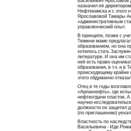
Васильевич Ярославов д
назначил её директором 
Нефтекамска и с этого 
Ярославовой Тамары Ан
«административным ста
управленческий опыт.
В принципе, позже с уче
Тюмени маме предлагал
образованием, но она п
хотелось стать Заслуже
литературе. И она им ст
неё есть право оценив
образования, в т.ч. и в
происходящему крайне н
этого обдуманно отказа
Отец в те годы возглав
«Арланнефть», где исп
нефтеотдачи пластов. А
научно-исследовательск
должности он защитил д
(по приглашению) уехал
Властность по наследс
Васильевича - Иде Рома