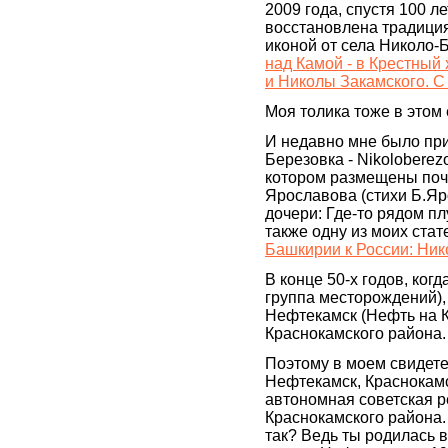
2009 года, спустя 100 ле
восстановлена традиция
иконой от села Николо-
над Камой - в Крестный
и Николы Закамского. С
Моя толика тоже в этом 
И недавно мне было при
Березовка - Nikoloberezo
котором размещены почт
Ярославова (стихи Б.Яр
дочери: Где-то рядом п
также одну из моих стат
Башкирии к России: Ник
В конце 50-х годов, ког
группа месторождений), 
Нефтекамск (Нефть на К
Краснокамского района.
Поэтому в моем свидете
Нефтекамск, Краснокам
автономная советская ре
Краснокамского района.
так? Ведь ты родилась 