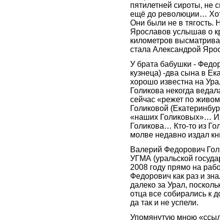
пятилетней сироты, не с
ещё до революции… Хот
Они были не в тягость.
Ярославов услышав о кр
километров высматриват
стала Александрой Ярос
У брата бабушки - Федо
кузнеца) -два сына в Е
хорошо известна на Ура
Голикова некогда ведал
сейчас «режет по живом
Голиковой (Екатеринбур
«наших Голиковых»… Их
Голикова… Кто-то из Го
молве недавно издал кни
Валерий Федорович Гол
УГМА (уральской госуда
2008 году прямо на раб
Федорович как раз и зн
далеко за Урал, посколь
отца все собирались к д
да так и не успели.
Упомянутую мною «ссыл