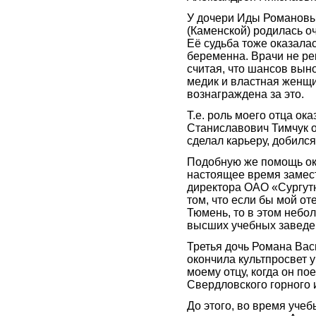
У дочери Иды Романовы
(Каменской) родилась о
Её судьба тоже оказалас
беременна. Врачи не ре
считая, что шансов вын
медик и властная женщи
вознаграждена за это.
Т.е. роль моего отца ок
Станиславович Тимчук о
сделал карьеру, добился
Подобную же помощь ока
настоящее время замес
директора ОАО «Сургутн
том, что если бы мой от
Тюмень, то в этом небо
высших учебных заведен
Третья дочь Романа Васи
окончила культпросвет 
моему отцу, когда он по
Свердловского горного 
До этого, во время учеб