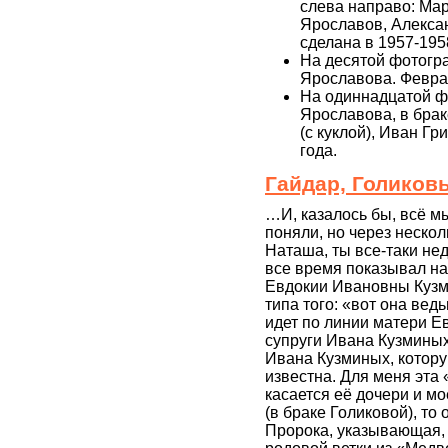
слева направо: Ма
Ярославов, Алекса
сделана в 1957-195
На десятой фотогр
Ярославова. Феврал
На одиннадцатой ф
Ярославова, в брак
(с куклой), Иван Г
года.
Гайдар, Голиков
…И, казалось бы, всё мы
поняли, но через нескол
Наташа, ты все-таки не
все время показывал н
Евдокии Ивановны Кузми
типа того: «вот она вед
идет по линии матери Е
супруги Ивана Кузмины
Ивана Кузминых, котору
известна. Для меня эта 
касается её дочери и 
(в браке Голиковой), то
Пророка, указывающая,