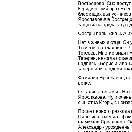
Вострецова. Она поступ
Юридический брак Елена
блестящих выпускников
Ярославовича Вострецов
защитил кандидатскую 
Сестры папы живы. А их
Нет в живых и отца. Он 
Тюмени, на кладбище В
Тетерев. Многие видят 
Тетерев, некогда остав
надпись «Борис и Иван»
завершили, в одной точк
Фамилия Ярославов, по 
ветке.
Остались только я - Нат
Ярославова. Ну и очень
сын отца Игорь, с неиз
После первого развода 
Пинегина, сменила фам
фамилию Ярославов. Од
Александр - урожденный