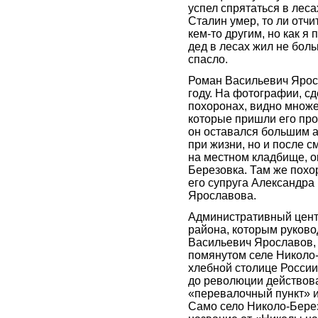
успел спрятаться в лесах
Сталин умер, то ли отчи
кем-то другим, но как я 
дед в лесах жил не боль
спасло.
Роман Васильевич Ярос
году. На фотографии, сд
похоронах, видно множе
которые пришли его про
он оставался большим а
при жизни, но и после с
на местном кладбище, о
Березовка. Там же похор
его супруга Александра
Ярославова.
Административный цент
района, которым руково
Васильевич Ярославов, 
помянутом селе Николо
хлебной столице России.
до революции действова
«перевалочный пункт» и
Само село Николо-Бере