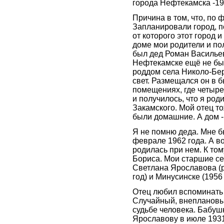
города Нефтекамска -19
Причина в том, что, по
Запланировали город, п
от которого этот город 
доме мои родители и по
был дед Роман Васильев
Нефтекамске ещё не бы
роддом села Николо-Бере
свет. Размещался он в
помещениях, где четыре
и получилось, что я ро
Закамского. Мой отец т
были домашние. А дом -
Я не помню деда. Мне бы
феврале 1962 года. А во
родилась при нем. К том
Бориса. Мои старшие с
Светлана Ярославова (р
год) и Минусинске (1956 
Отец любил вспоминать 
Случайный, внеплановый
судьбе человека. Бабуш
Ярославову в июле 1931 