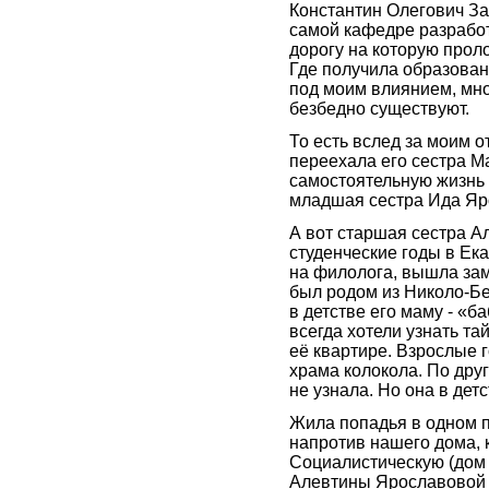
Константин Олегович З
самой кафедре разрабо
дорогу на которую прол
Где получила образован
под моим влиянием, мно
безбедно существуют.
То есть вслед за моим
переехала его сестра М
самостоятельную жизнь 
младшая сестра Ида Яр
А вот старшая сестра А
студенческие годы в Ека
на филолога, вышла зам
был родом из Николо-Б
в детстве его маму - «б
всегда хотели узнать та
её квартире. Взрослые г
храма колокола. По друг
не узнала. Но она в дет
Жила попадья в одном 
напротив нашего дома, 
Социалистическую (дом 6
Алевтины Ярославовой 