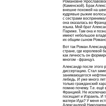
Романовне Ярославовой 
(Каменской). Брак Алек
внешне похожей на швед
кудрявые рыжие волосы
с сестрами воспринимал
она оказалась во Франц
языка. Мой брат Алекс
Париже. Там она и позн
имеют небольшое владен
их общим сыном Романом
Вот так Роман Александ
стране, где королевой б
как личность он формир
многом - француз.
Александр после этого 
диссертацию. Стал заме
занимающегося нефтяной
лебедь. И уже много ле
только гражданский хара
помню почему. Т.е. ещё 
Францией. Не исключаю,
посещает и Израиль. И т
матери Ида? У меня ест
Александрой Николаевн