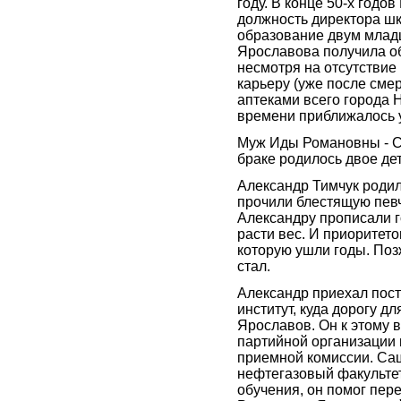
году. В конце 50-х годо
должность директора ш
образование двум млад
Ярославова получила о
несмотря на отсутствие
карьеру (уже после сме
аптеками всего города 
времени приближалось у
Муж Иды Романовны - Ст
браке родилось двое де
Александр Тимчук роди
прочили блестящую певч
Александру прописали г
расти вес. И приоритето
которую ушли годы. Поз
стал.
Александр приехал пос
институт, куда дорогу д
Ярославов. Он к этому 
партийной организации 
приемной комиссии. Саш
нефтегазовый факультет
обучения, он помог пер