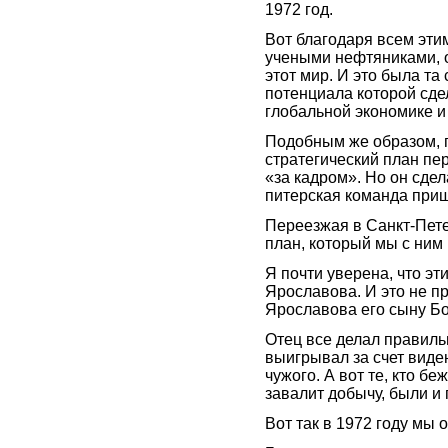
1972 год.
Вот благодаря всем эти
учеными нефтяниками, 
этот мир. И это была та
потенциала которой сд
глобальной экономике и
Подобным же образом, п
стратегический план пе
«за кадром». Но он сделал
питерская команда приш
Переезжая в Санкт-Пете
план, который мы с ним
Я почти уверена, что эт
Ярославова. И это не п
Ярославова его сыну Бо
Отец все делал правиль
выигрывал за счет виде
чужого. А вот те, кто бе
завалит добычу, были и
Вот так в 1972 году мы 