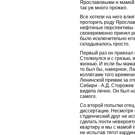
Ярославовыми и мамой ст
так уж много прожил.
Все хотели на него влия
проторить роду Ярослав
нефтяные перспективы 
своевременно принял р
было исключительно его
складывалось просто.
Первый раз он приехал в
Столкнулся и с грязью, 
жизнью. И если бы мама
то был бы, наверное, Л
коллегами того времен
Ленинской премии за о
Сибири - А.Д. Сторожев
видела лично. Он был на
самого.
Со второй попытки отец
диссертации. Несмотря н
студенческий друг не и
сделать почти невероят
квартиру и мы с мамой 
не испытав тягот карди