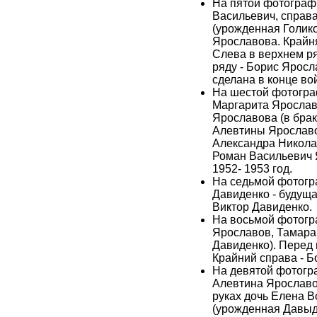
На пятой фотограф
Васильевич, справ
(урожденная Голико
Ярославова. Крайня
Слева в верхнем ря
ряду - Борис Яросл
сделана в конце во
На шестой фотогра
Маргарита Ярослав
Ярославова (в брак
Алевтины Ярославо
Александра Никола
Роман Васильевич 
1952- 1953 год.
На седьмой фотогр
Давиденко - будуща
Виктор Давиденко.
На восьмой фотогр
Ярославов, Тамара
Давиденко). Перед н
Крайний справа - 
На девятой фотогр
Алевтина Ярославов
руках дочь Елена 
(урожденная Давыд