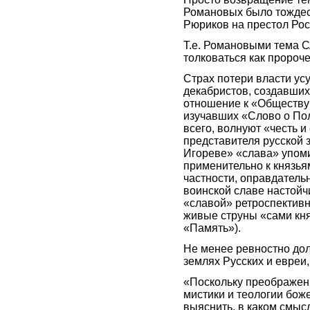
Романовых было тождес
Рюриков на престол Рос
Т.е. Романовыми тема
толковаться как пророч
Страх потери власти усу
декабристов, создавших
отношение к «Обществу
изучавших «Слово о Пол
всего, волнуют «честь и
представителя русской з
Игореве» «слава» упоми
применительно к князья
частности, оправдатель
воинской славе настойчи
«славой» ретроспектив
живые струны «сами кн
«Память»).
Не менее ревностно до
землях Русских и евреи,
«Поскольку преображен
мистики и теологии бож
выяснить, в каком смыс