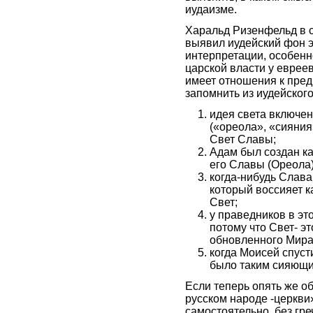
иудаизме.
Харальд Ризенфельд в 
выявил иудейский фон э
интерпретации, особенно
царской власти у еврее
имеет отношения к пред
запомнить из иудейског
идея света включе
(«ореола», «сияния»
Свет Славы;
Адам был создан 
его Славы (Ореола)
когда-нибудь Слава
который воссияет к
Свет;
у праведников в эт
потому что Свет- э
обновленного Мира
когда Моисей спусти
было таким сияющим
Если теперь опять же о
русском народе -церкви
самостоятельно, без гре