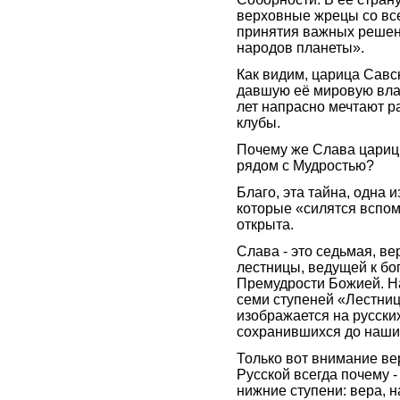
верховные жрецы со все
принятия важных решен
народов планеты».
Как видим, царица Савс
давшую её мировую влас
лет напрасно мечтают р
клубы.
Почему же Слава цариц
рядом с Мудростью?
Благо, эта тайна, одна и
которые «силятся вспом
открыта.
Слава - это седьмая, ве
лестницы, ведущей к бо
Премудрости Божией. На
семи ступеней «Лестни
изображается на русских
сохранившихся до наши
Только вот внимание в
Русской всегда почему -
нижние ступени: вера, 