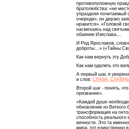
противоположную правд
братолюбства: «не место 
упраздняя почитаемый 
очереди», он дерзко зая
нравится». «Головой сво
насмехаясь над святым
обаяние Изяслава…
И Род Ярославов, словн
доброты…» («Тайны Свя
Как нам вернуть эту До
Как нам одолеть это ве
А первый шаг, я уверена
и слов:
СЛАВА, СЛАВН
Второй шаг - понять, чт
призвание».
«Каждой душе необходи
обновление из Ветхого 
трансформация на онто
способность реального 
вечности. Это та именно
мира, тот единственно 