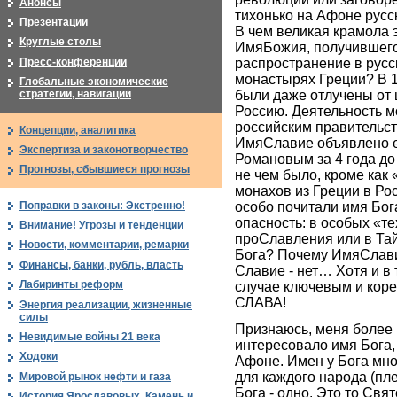
Анонсы
тихонько на Афоне русс
Презентации
В чем великая крамола 
Круглые столы
ИмяБожия, получившего 
Пресс-конференции
распространение в рус
монастырях Греции? В 
Глобальные экономические
были даже отлучены от 
стратегии, навигации
Россию. Деятельность 
российским правительств
Концепции, аналитика
ИмяСлавие объявлено 
Экспертиза и законотворчество
Романовым за 4 года до
Прогнозы, сбывшиеся прогнозы
не чем было, кроме как
монахов из Греции в Рос
Поправки в законы: Экстренно!
особо почитали имя Бог
опасность: в особых «т
Внимание! Угрозы и тенденции
проСлавления или в Та
Новости, комментарии, ремарки
Бога? Почему ИмяСлави
Финансы, банки, рубль, власть
Славие - нет… Хотя и в 
Лабиринты реформ
случае ключевым и кор
СЛАВА!
Энергия реализации, жизненные
силы
Признаюсь, меня более 
Невидимые войны 21 века
интересовало имя Бога,
Ходоки
Афоне. Имен у Бога мног
для каждого народа (пл
Мировой рынок нефти и газа
Бога - одно. Это то Свят
История Ярославовых. Камень и