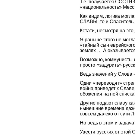
Т.е. получается СОСТЯ
«национальность» Месси
Как видим, логика могла
СЛАВЫ, то и Спаситель
Кстати, несмотря на это
Я раньше этого не могл
«тайный сын еврейского
землях … А оказывается
Возможно, коммунисты 
просто «задурить» рус
Ведь значений у Слова 
Одни «переводят» стрел
война приведет к Славе
обожения на ней сниска
Другие подают славу ка
нынешние времена даже 
совсем далеко от сути
Но ведь в этом и задача
Увести русских от это