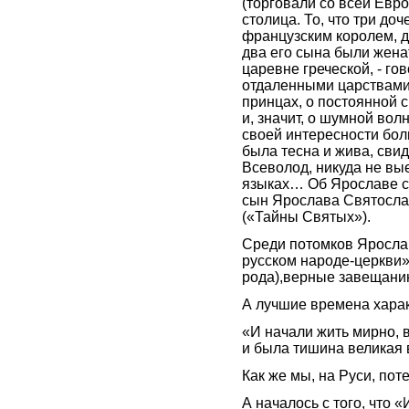
(торговали со всей Евро
столица. То, что три до
французским королем, др
два его сына были жена
царевне греческой, - г
отдаленными царствами,
принцах, о постоянной 
и, значит, о шумной во
своей интересности бол
была тесна и жива, свид
Всеволод, никуда не вы
языках… Об Ярославе ск
сын Ярослава Святосла
(«Тайны Святых»).
Среди потомков Ярослав
русском народе-церкви»
рода),верные завещани
А лучшие времена харак
«И начали жить мирно, 
и была тишина великая 
Как же мы, на Руси, по
А началось с того, что 