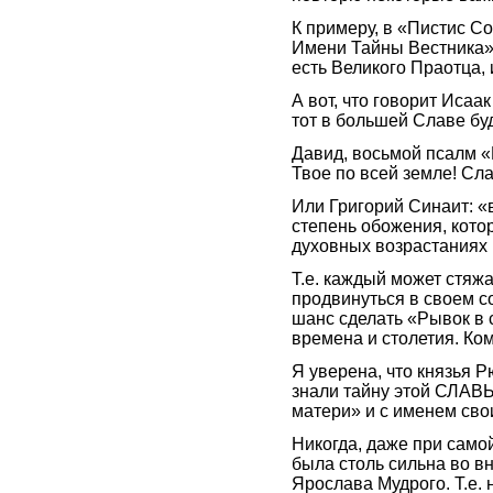
К примеру, в «Пистис С
Имени Тайны Вестника»
есть Великого Праотца,
А вот, что говорит Исаа
тот в большей Славе бу
Давид, восьмой псалм «
Твое по всей земле! Сл
Или Григорий Синаит: «
степень обожения, кото
духовных возрастаниях
Т.е. каждый может стяж
продвинуться в своем с
шанс сделать «Рывок в
времена и столетия. Ком
Я уверена, что князья 
знали тайну этой СЛАВЫ
матери» и с именем сво
Никогда, даже при само
была столь сильна во в
Ярослава Мудрого. Т.е.