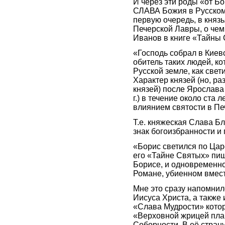
И через эти роды «от Б
СЛАВА Божия в Русском 
первую очередь, в князь
Печерской Лавры, о чем
Иванов в книге «Тайны 
«Господь собрал в Киев
обитель таких людей, ко
Русской земле, как све
Характер князей (но, ра
князей) после Ярослава
г.) в течение около ста 
влиянием святости в Пе
Т.е. княжеская Слава Бла
знак богоизбранности и
«Борис светился по Царс
его «Тайне Святых» пиш
Борисе, и одновременно
Романе, убиенном вмест
Мне это сразу напомнил
Иисуса Христа, а также 
«Слава Мудрости» котор
«Верховной жрицей пла
Соборности. В её стран