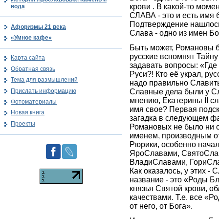
крови . В какой-то моме
вода
СЛАВА - это и есть имя 
Подтверждение нашлось 
Афоризмы 21 века
Слава - одно из имен Бо
«Умное кафе»
Быть может, Романовы б
русские вспомнят Тайн
Карта сайта
задавать вопросы: «Где
Обратная связь
Руси?! Кто её украл, ру
Тема для размышлений
надо правильно Славить
Прислать информацию
Славные дела были у Сл
мнению, Екатерины II с
Фотоматериалы
имя свое? Первая подс
Новая книга
загадка в следующем фа
Проекты
Романовых не было ни 
именем, производным от
Рюрики, особенно нача
ЯроСлавами, СвятоСла
ВладиСлавами, ГориСл
Как оказалось, у этих -
название - это «Роды Б
князья Святой крови, 
качествами. Т.е. все «
от него, от Бога».