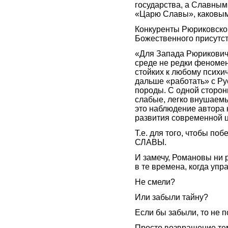
государства, а Славным
«Царю Славы», каковым
Конкуренты Рюриковской
Божественного присутс
«Для Запада Рюрикович
среде не редки феноме
стойких к любому психи
дальше «работать» с Ру
породы. С одной сторон
слабые, легко внушаемы
это наблюдение автора 
развития современной 
Т.е. для того, чтобы по
СЛАВЫ.
И замечу, Романовы ни 
в те времена, когда уп
Не смели?
Или забыли тайну?
Если бы забыли, то не
Просто возвращение те