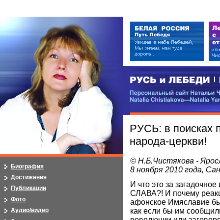
РУСЬ и ЛЕБЕДИ | RUSI — LEB
Персональный сайт Натальи Чистя
Natalia Chistiakova—Natalia Yarosla
РУСЬ: в поисках 
народа-церкви!
© Н.Б.Чистякова - Ярос
Биография
8 ноября 2010 года, С
Достижения
И что это за загадочное 
Публикации
СЛАВА?! И почему реак
Фото
афонское Имяславие бы
как если бы им сообщил
Аудио/видео
революции или заговор