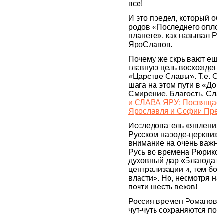
все!
И это предел, который 
родов «Последнего опл
планете», как называл 
ЯроСлавов.
Почему же скрывают ещ
главную цель восхожден
«Царстве Славы». Т.е.
шага на этом пути в «Д
Смирение, Благость, Сл
и СЛАВА ЯРУ: Посвяща
Ярославля и Софии Пр
Исследователь «явлен
Русском народе-церкви
внимание на очень важн
Русь во времена Рюрик
духовный дар «Благода
централизации и, тем б
власти». Но, несмотря 
почти шесть веков!
Россия времен Романовы
чут-чуть сохраняются п