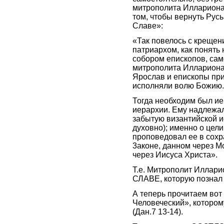
митрополита Иллариона 
том, чтобы вернуть Русь
Славе»:
«Так повелось с крещени
патриархом, как понять
собором епископов, сам
митрополита Иллариона?
Ярослав и епископы при
исполняли волю Божию.
Тогда необходим был ие
иерархии. Ему надлежал
забытую византийской и
духовно); именно о цел
проповедовал ее в сох
3аконе, данном через М
через Иисуса Христа».
Т.е. Митрополит Иллари
СЛАВЕ, которую познал
А теперь прочитаем вот
Человеческий», котором
(Дан.7 13-14).