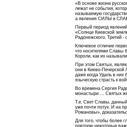
«В основе жизни русско
лежат не события, кото
называемую государстве
а явления СИЛЫ и СЛАВ
Первый период явлений 
«Солнце Киевской земли
Радонежского. Третий -
Ключевое отличие первог
что носителями Славы б
Короли, как их называли
При этом Святых, явля
они в Киево-Печерской 
даже когда Удаль в них 
языческую страсть к вой
Во времена Сергия Радо
монастыри … Святых же
Т.е. Свет Славы, данны
уже почти потух. И на 
Романовы», доказательс
Для того, чтобы более 
повторю некоторые важн