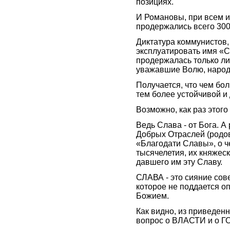
позициях.
И Романовы, при всем 
продержались всего 300 
Диктатура коммунистов,
эксплуатировать имя «
продержалась только лиш
уважавшие Волю, народн
Получается, что чем бо
тем более устойчивой и
Возможно, как раз этог
Ведь Слава - от Бога. А
Добрых Отраслей (родов
«Благодати Славы», о ч
тысячелетия, их княжес
давшего им эту Славу.
СЛАВА - это сияние сов
которое не поддается о
Божием.
Как видно, из приведен
вопрос о ВЛАСТИ и о