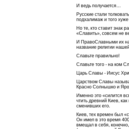
И ведь получается…
Русские стали толковат
подхалимаж и того хуж
Но те, кто ставит знак 
«Славить», совсем не 
И ПравоСлавными их на
название религии наше
Славьте правильно!
Славьте того - на ком С
Царь Славы - Иисус Хри
Царством Славы называ
Красно Солнышко и Яро
Именно это «силится вс
чтить древний Киев, как 
сменивших его.
Киев, тех времен был «с
Он имел в это время 40
вмещал в себя, конечно