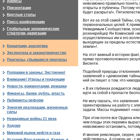
Анонсы
невозможно правильно понять т
Презентации
открыты и публичны. Потому чт
будет раскрыта!». Пятилепестко
Круглые столы
Вот из-за этой самой Тайны, сл
Пресс-конференции
первоначальных целей. К пример
Глобальные экономические
Невидимым Сообществом, основ
стратегии, навигации
розенкрейцер Ян Коменский «вс
осуществленных им и его колле
выходящие за пределы естестве
Концепции, аналитика
земли»!.
Экспертиза и законотворчество
На этот важный в истории факт
прямо противоположного резул
Прогнозы, сбывшиеся прогнозы
Висенти.
Подобной природы отклонения 
Поправки в законы: Экстренно!
заявлений о «демонизме тайных
Внимание! Угрозы и тенденции
ней он пишет о том, что никог
Новости, комментарии, ремарки
« В их глубинах рождаются люд
идти за собой к пропасти бесп
Финансы, банки, рубль, власть
Лабиринты реформ
Не могу сказать, что заявлени
ориентированы на работу с эл
Энергия реализации, жизненные
задача. Массы поднимают «наз
силы
При этом почти все Ордена ил
Невидимые войны 21 века
чем плоды этих перемен выраст
Ходоки
невозможно остановить, потому 
Мировой рынок нефти и газа
И многие революции, скорее, 
действовать». А отнюдь не - с 
История Ярославовых. Камень и