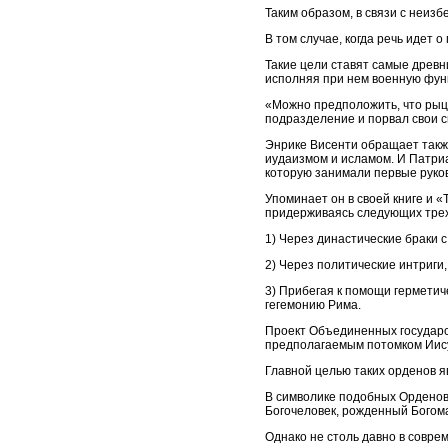
Таким образом, в связи с неиз
В том случае, когда речь идет 
Такие цели ставят самые древни
исполняя при нем военную фун
«Можно предположить, что рыц
подразделение и порвал свои с
Энрике Висенти обращает также
иудаизмом и исламом. И Патриа
которую занимали первые руко
Упоминает он в своей книге и 
придерживаясь следующих трех
1) Через династические браки 
2) Через политические интриги,
3) Прибегая к помощи герметич
гегемонию Рима.
Проект Объединенных государс
предполагаемым потомком Иис
Главной целью таких орденов 
В символике подобных Орденов,
Богочеловек, рожденный Богома
Однако не столь давно в совре