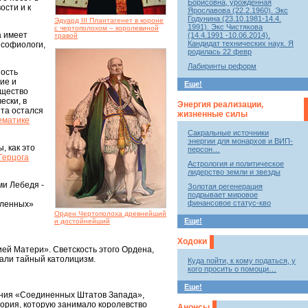
Борисовна, урожденная
ости и к
Ярославова (22.2.1960). Экс
Годунина (23.10.1981-14.4.
Эдуард III Плантагенет в короне
1991). Экс Чистякова
с чертополохом – королевиной
а имеет
(14.4.1991 -10.06.2014).
травой
Кандидат технических наук. Я
 софиологи,
родилась 22 февр
Лабиринты реформ
ность
ие и
Еще!
бщество
ески, в
Энергия реализации,
нта остался
жизненные силы
ематике
Сакральные источники
энергии для монархов и ВИП-
, как это
персон…
Герцога
Астрология и политическое
лидерство земли и звезды
ми Лебедя -
Золотая регенерация
подрывает мировое
финансовое статус-кво
еленных»
Орден Чертополоха древнейший
Еще!
и достойнейший
Ходоки
ей Матери». Светскость этого Ордена,
вали тайный католицизм.
Куда пойти, к кому податься, у
кого просить о помощи…
Еще!
ания «Соединенных Штатов Запада»,
тория, которую занимало королевство
Анонсы