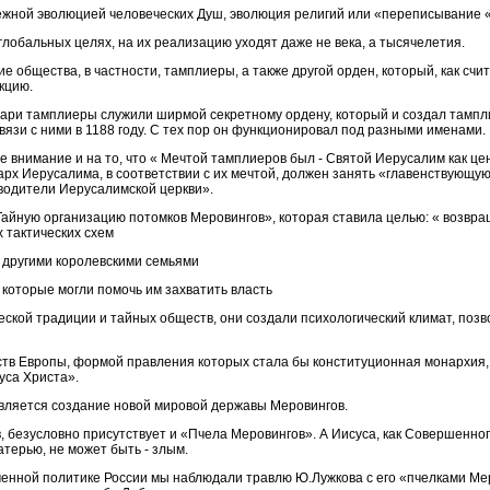
бежной эволюцией человеческих Душ, эволюция религий или «переписывание 
о глобальных целях, на их реализацию уходят даже не века, а тысячелетия.
е общества, в частности, тамплиеры, а также другой орден, который, как сч
кцию.
ари тамплиеры служили ширмой секретному ордену, который и создал тампл
вязи с ними в 1188 году. С тех пор он функционировал под разными именами.
 внимание и на то, что « Мечтой тамплиеров был - Святой Иерусалим как це
рх Иерусалима, в соответствии с их мечтой, должен занять «главенствующу
водители Иерусалимской церкви».
«Тайную организацию потомков Меровингов», которая ставила целью: « возвра
 тактических схем
с другими королевскими семьями
 которые могли помочь им захватить власть
еской традиции и тайных обществ, они создали психологический климат, поз
тв Европы, формой правления которых стала бы конституционная монархия, 
уса Христа».
является создание новой мировой державы Меровингов.
 безусловно присутствует и «Пчела Меровингов». А Иисуса, как Совершенно
терью, не может быть - злым.
менной политике России мы наблюдали травлю Ю.Лужкова с его «пчелками Мер