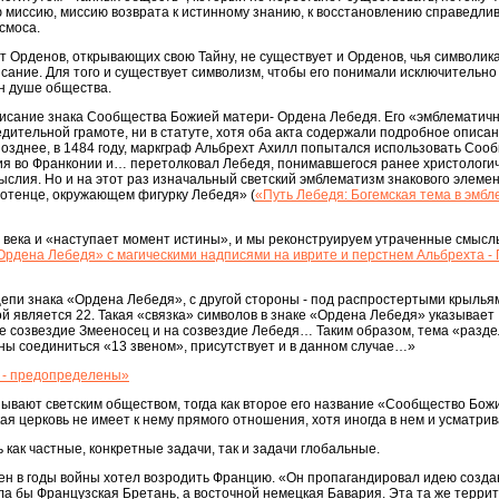
 миссию, миссию возврата к истинному знанию, к восстановлению справедлив
смоса.
ет Орденов, открывающих свою Тайну, не существует и Орденов, чья символик
сание. Для того и существует символизм, чтобы его понимали исключительно
ен душе общества.
описание знака Сообщества Божией матери- Ордена Лебедя. Его «эмблематич
едительной грамоте, ни в статуте, хотя оба акта содержали подробное описан
Позднее, в 1484 году, маркграф Альбрехт Ахилл попытался использовать Соо
я во Франконии и… перетолковал Лебедя, понимавшегося ранее христологич
слия. Но и на этот раз изначальный светский эмблематизм знакового элеме
отенце, окружающем фигурку Лебедя» (
«Путь Лебедя: Богемская тема в эмбл
я века и «наступает момент истины», и мы реконструируем утраченные смыслы
Ордена Лебедя» с магическими надписями на иврите и перстнем Альбрехта - 
цепи знака «Ордена Лебедя», с другой стороны - под распростертыми крылья
ой является 22. Такая «связка» символов в знаке «Ордена Лебедя» указывает
е созвездие Змееносец и на созвездие Лебедя… Таким образом, тема «разд
ны соединиться «13 звеном», присутствует и в данном случае…»
 - предопределены»
ывают светским обществом, тогда как второе его название «Сообщество Божи
кая церковь не имеет к нему прямого отношения, хотя иногда в нем и усматри
как частные, конкретные задачи, так и задачи глобальные.
ден в годы войны хотел возродить Францию. «Он пропагандировал идею созд
а бы Французская Бретань, а восточной немецкая Бавария. Эта та же терри