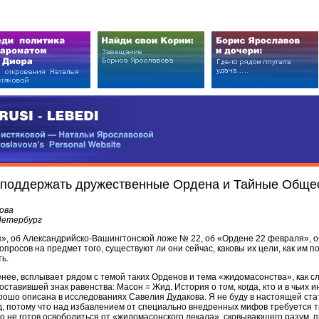
EDI
ковой — Натальи Ярославовой
vova’s Personal Website
и поддержать дружественные Ордена и Тайные Обще
ова
-Петербург
», об Александрийско-Вашингтонской ложе № 22, об «Ордене 22 февраля», 
росов на предмет того, существуют ли они сейчас, каковы их цели, как им по
ть.
менее, всплывает рядом с темой таких Орденов и тема «жидомасонства», как с
оставившей знак равенства: Масон = Жид. История о том, когда, кто и в чьих 
рошо описана в исследованиях Савелия Дудакова. Я не буду в настоящей ста
д, потому что над избавлением от специально внедренных мифов требуется 
то не готов освободиться от «жидомасонского лекала», сковывающего разум, п