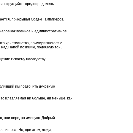
«инструкций» - предопределены.
итается, прикрывал Орден Тамплиеров,
иеров как военное и административное
нтр христианства, примирившегося с
ю над Папой позицию, подобную той,
щение к своему наследству
воливший им подточить духовную
возглавляемая ни больше, ни меньше, как
го, они нередко именуют Добрый.
овингов». Но, при этом, люди,