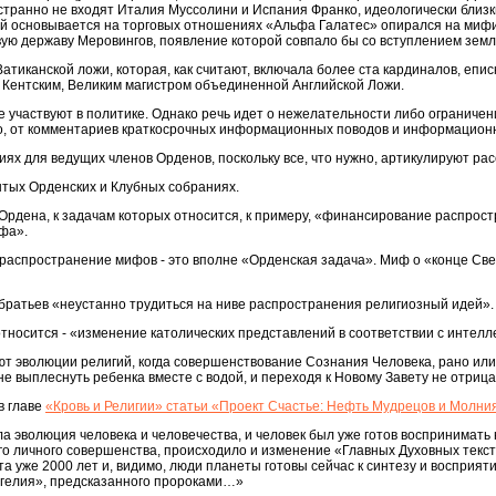
и странно не входят Италия Муссолини и Испания Франко, идеологически близ
й основывается на торговых отношениях «Альфа Галатес» опирался на мифич
ую державу Меровингов, появление которой совпало бы со вступлением земл
атиканской ложи, которая, как считают, включала более ста кардиналов, епи
м Кентским, Великим магистром объединенной Английской Ложи.
 участвуют в политике. Однако речь идет о нежелательности либо ограничени
ло, от комментариев краткосрочных информационных поводов и информацион
иях для ведущих членов Орденов, поскольку все, что нужно, артикулируют ра
ытых Орденских и Клубных собраниях.
 Ордена, к задачам которых относится, к примеру, «финансирование распрос
ифа».
распространение мифов - это вполне «Орденская задача». Миф о «конце Свет
братьев «неустанно трудиться на ниве распространения религиозный идей».
тносится - «изменение католических представлений в соответствии с интел
ют эволюции религий, когда совершенствование Сознания Человека, рано или
 не выплеснуть ребенка вместе с водой, и переходя к Новому Завету не отриц
в главе
«Кровь и Религии» статьи «Проект Счастье: Нефть Мудрецов и Молния
ла эволюция человека и человечества, и человек был уже готов воспринимат
о личного совершенства, происходило и изменение «Главных Духовных текстов»
а уже 2000 лет и, видимо, люди планеты готовы сейчас к синтезу и восприя
нгелия», предсказанного пророками…»