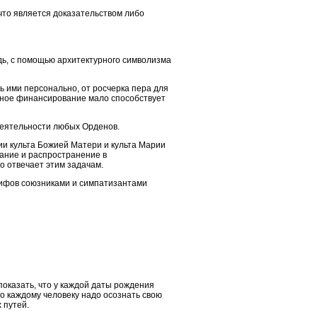
что является доказательством либо
ь, с помощью архитектурного символизма
ь ими персонально, от росчерка пера для
бное финансирование мало способствует
деятельности любых Орденов.
и культа Божией Матери и культа Марии
ание и распространение в
о отвечает этим задачам.
мифов союзниками и симпатизантами
показать, что у каждой даты рождения
то каждому человеку надо осознать свою
 путей.