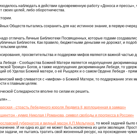
иходилось наблюдать в действии одновременную работу «Доноса и прессы», 
т своих целей, либо оборотничества.
стории.
ных Обществ пытались сохранить для нас истинное знание, в первую очеред
т надо отличать Личные Библиотеки Посвященных, которые годами создавалис
бличных Библиотек. Как правило, бюджетными деньгами не дорожат, и подо
тельским целям.
нсирования, просветительства и поддержки мифов являются важной частью 
ена Лебедя - Сообщества Божией Матери является недопущение дискриминаци
жской Троице» Богов, а также недопущение дискриминации Лебедя, то удерж
ий об Уделах Божией матери, о её Рыцарях и о самом Ордене Лебедя - прям
овингский миф сливается с «мифом» о Божией Матери, то поддержание этих 
сти к главным целям.
веческой Солидарности вполне по силам их решить.
раля»…
рская - страсть Лебединого короля Людвига II, воплощенная в замках»
ингтон - кумир Николая I Романова, символ свободы и прогресса в России»
ославский губернатор и видный масон А.П.Мельгунов
, то моей задачей было 
значение. И ни одна из дат не может быть исключена из цепи эволюции. Прос
вои задачи, не пытаясь тратить свой жизненный ресурс, на прохождение чужих