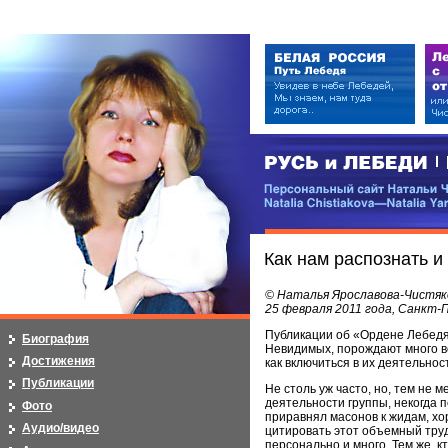
РУСЬ и ЛЕБЕДИ | RUSI — LEB
Персональный сайт Натальи Чистя
Natalia Chistiakova—Natalia Yarosla
Как нам распознать 
© Наталья Ярославова-Чистяк
25 февраля 2011 года, Санкт
Публикации об «Ордене Лебедя
Биография
Невидимых, порождают много воп
Достижения
как включиться в их деятельнос
Публикации
Не столь уж часто, но, тем не 
деятельности группы, некогда п
Фото
приравнял масонов к жидам, хо
Аудио/видео
цитировать этот объемный тру
персонально и много. Тем же, к