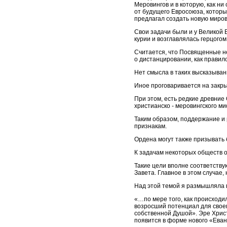
Меровингов и в которую, как н
от будущего Евросоюза, которы
предлагал создать новую миров
Свои задачи были и у Великой В
курии и возглавлялась герцого
Считается, что Посвященные не
о дистанцировании, как прави
Нет смысла в таких высказыван
Иное проговаривается на закр
При этом, есть редкие древние
христианско - меровингского м
Таким образом, поддержание и 
признакам.
Ордена могут также призывать 
К задачам некоторых обществ о
Такие цели вполне соответству
Завета. Главное в этом случае,
Над этой темой я размышляла 
«…по мере того, как происходи
возросший потенциал для своег
собственной Душой». Эре Христ
появится в форме нового «Ева