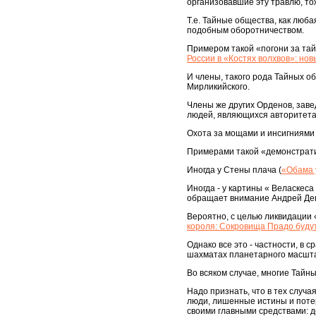
организовавшие эту травлю, т
Т.е. Тайные общества, как люб
подобным оборотничеством.
Примером такой «погони за тай
России в «Костях волхвов»: но
И члены, такого рода Тайных о
Мирликийского.
Члены же других Орденов, заве
людей, являющихся авторитета
Охота за мощами и инсигниями 
Примерами такой «демонстрати
Иногда у Стены плача (
«Обама 
Иногда - у картины « Веласкес
обращает внимание Андрей Дев
Вероятно, с целью ликвидации 
короля: Сокровища Прадо буду
Однако все это - частности, в
шахматах планетарного масшт
Во всяком случае, многие Тайн
Надо признать, что в тех случа
люди, лишенные истины и потер
своими главными средствами: д