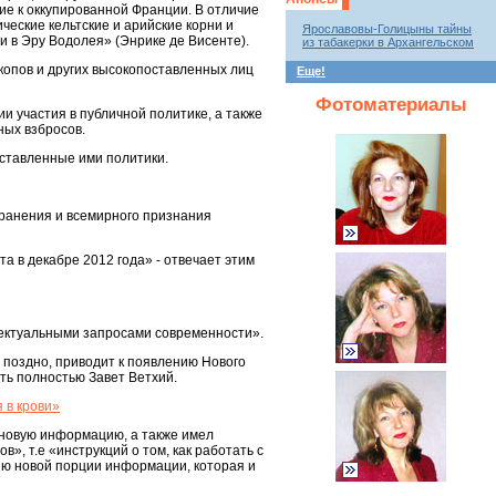
кие к оккупированной Франции. В отличие
еские кельтские и арийские корни и
Ярославовы-Голицыны тайны
и в Эру Водолея» (Энрике де Висенте).
из табакерки в Архангельском
скопов и других высокопоставленных лиц
Еще!
Фотоматериалы
и участия в публичной политике, а также
ных взбросов.
сставленные ими политики.
транения и всемирного признания
а в декабре 2012 года» - отвечает этим
лектуальными запросами современности».
 поздно, приводит к появлению Нового
ать полностью Завет Ветхий.
 в крови»
ь новую информацию, а также имел
, т.е «инструкций о том, как работать с
тию новой порции информации, которая и