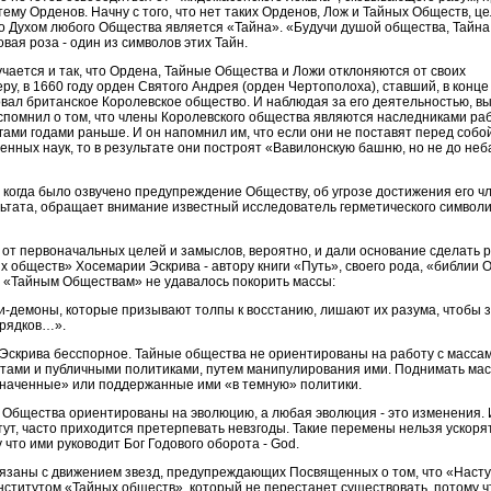
ему Орденов. Начну с того, что нет таких Орденов, Лож и Тайных Обществ, ц
о Духом любого Общества является «Тайна». «Будучи душой общества, Тайна 
вая роза - один из символов этих Тайн.
учается и так, что Ордена, Тайные Общества и Ложи отклоняются от своих
у, в 1660 году орден Святого Андрея (орден Чертополоха), ставший, в конце
ал британское Королевское общество. И наблюдая за его деятельностью, 
помнил о том, что члены Королевского общества являются наследниками раб
гами годами раньше. И он напомнил им, что если они не поставят перед собо
нных наук, то в результате они построят «Вавилонскую башню, но не до неба
, когда было озвучено предупреждение Обществу, об угрозе достижения его ч
ьтата, обращает внимание известный исследователь герметического символ
от первоначальных целей и замыслов, вероятно, и дали основание сделать 
 обществ» Хосемарии Эскрива - автору книги «Путь», своего рода, «библии О
да «Тайным Обществам» не удавалось покорить массы:
и-демоны, которые призывают толпы к восстанию, лишают их разума, чтобы з
орядков…».
е Эскрива бесспорное. Тайные общества не ориентированы на работу с масса
итами и публичными политиками, путем манипулирования ими. Поднимать мас
наченные» или поддержанные ими «в темную» политики.
и Общества ориентированы на эволюцию, а любая эволюция - это изменения.
ут, часто приходится претерпевать невзгоды. Такие перемены нельзя ускорят
что ими руководит Бог Годового оборота - God.
связаны с движением звезд, предупреждающих Посвященных о том, что «Наст
институтом «Тайных обществ», который не перестанет существовать, потому ч