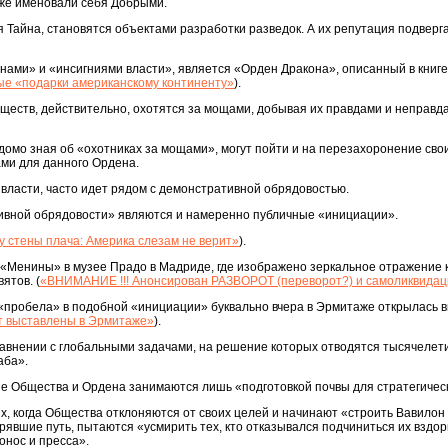
оже именовали себя Добрыми.
ая Тайна, становятся объектами разработки разведок. А их репутация подвер
нами» и «инсигниями власти», является «Орден Дракона», описанный в книге
вые «подарки американскому континенту»
).
бществ, действительно, охотятся за мощами, добывая их правдами и неправд
домо зная об «охотниках за мощами», могут пойти и на перезахоронение сво
ми для данного Ордена.
власти, часто идет рядом с демонстративной обрядовостью.
вной обрядовости» являются и намеренно публичные «инициации».
у стены плача: Америка слезам не верит»
).
а «Менины» в музее Прадо в Мадриде, где изображено зеркальное отражение к
ятов. (
«ВНИМАНИЕ !!! Анонсирован РАЗВОРОТ (переворот?) и самоликвидац
«пробела» в подобной «инициации» буквально вчера в Эрмитаже открылась в
т выставлены в Эрмитаже»
).
 сравнении с глобальными задачами, на решение которых отводятся тысячелет
аба».
ые Общества и Ордена занимаются лишь «подготовкой почвы для стратегическ
ях, когда Общества отклоняются от своих целей и начинают «строить Вавилон н
явшие путь, пытаются «усмирить тех, кто отказывался подчиниться их вздо
онос и пресса».