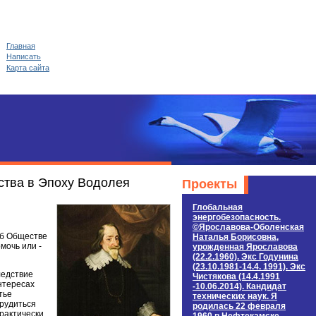
Главная
Написать
Карта сайта
ства в Эпоху Водолея
Проекты
Глобальная
энергобезопасность.
©Ярославова-Оболенская
об Обществе
Наталья Борисовна,
мочь или -
урожденная Ярославова
(22.2.1960). Экс Годунина
(23.10.1981-14.4. 1991). Экс
ледствие
Чистякова (14.4.1991
интересах
-10.06.2014). Кандидат
тье
технических наук. Я
трудиться
родилась 22 февраля
рактически,