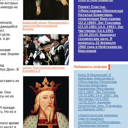
1960 в Нефтекамске
ели которых
Проект Счастье.
никогда не
©Ярославова-Оболенская
Наталья Борисовна,
урожденная Ярославова
 концов,
(22.2.1960). Экс Годунина
Баварский герцог Максимилиан I,
династия Виттельсбахов,
выдающийся
(23.10.1981-14.4. 1991). Экс
Вельфы
от,
Чистякова (14.4.1991
й цели,
-10.06.2014). Кандидат
, а до
технических наук. Я
родилась 22 февраля
1960 года в Нефтекамске,
ленами
Краснокам
изма Энрике
ряд
Лабиринты реформ
Орден Чертополоха королева
пус Деи». В
Елизавета II
Князь В.Мещерский: О
реформах Александра II.
аставить их
©Ярославова-Оболенская
Наталья Борисовна,
урожденная Ярославова
(22.2.1960). Экс Годунина
ми. Они
(23.10.1981-14.4. 1991). Экс
сы не их
Чистякова (14.4.1991
-10.06.2014). Кандидат
технических наук. Я родилась
 И прежде
22 февраля 1960 г
ь. Но их и
«Энергетическая реформа:
удар по кошельку
потребителя?»©Ярославова-
упило время
Оболенская Наталья
то несет в