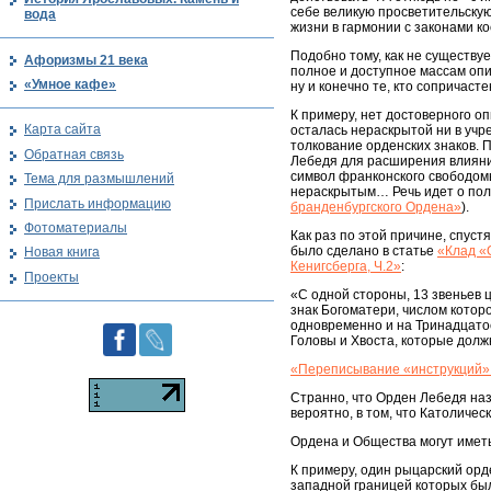
себе великую просветительскую
вода
жизни в гармонии с законами ко
Подобно тому, как не существу
Афоризмы 21 века
полное и доступное массам опи
«Умное кафе»
ну и конечно те, кто сопричаст
К примеру, нет достоверного 
Карта сайта
осталась нераскрытой ни в учр
толкование орденских знаков. 
Обратная связь
Лебедя для расширения влияни
символ франконского свободомы
Тема для размышлений
нераскрытым… Речь идет о пол
Прислать информацию
бранденбургского Ордена»
).
Фотоматериалы
Как раз по этой причине, спуст
было сделано в статье
«Клад «
Новая книга
Кенигсберга, Ч.2»
:
Проекты
«С одной стороны, 13 звеньев 
знак Богоматери, числом котор
одновременно и на Тринадцато
Головы и Хвоста, которые долж
«Переписывание «инструкций»
Странно, что Орден Лебедя наз
вероятно, в том, что Католичес
Ордена и Общества могут иметь 
К примеру, один рыцарский ор
западной границей которых был