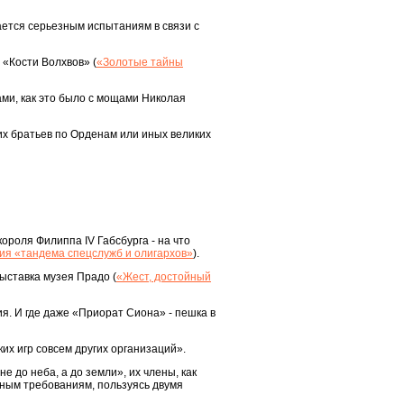
гается серьезным испытаниям в связи с
 «Кости Волхвов» (
«Золотые тайны
ами, как это было с мощами Николая
их братьев по Орденам или иных великих
ороля Филиппа IV Габсбурга - на что
ия «тандема спецслужб и олигархов»
).
ыставка музея Прадо (
«Жест, достойный
ия. И где даже «Приорат Сиона» - пешка в
их игр совсем других организаций».
е до неба, а до земли», их члены, как
рным требованиям, пользуясь двумя