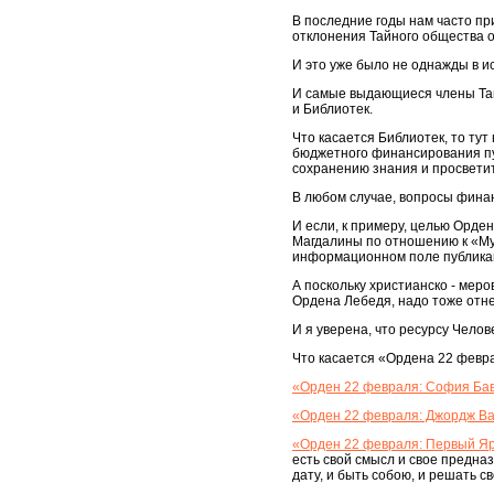
В последние годы нам часто пр
отклонения Тайного общества о
И это уже было не однажды в и
И самые выдающиеся члены Тай
и Библиотек.
Что касается Библиотек, то ту
бюджетного финансирования пу
сохранению знания и просвети
В любом случае, вопросы фина
И если, к примеру, целью Орд
Магдалины по отношению к «Му
информационном поле публикац
А поскольку христианско - мер
Ордена Лебедя, надо тоже отне
И я уверена, что ресурсу Чело
Что касается «Ордена 22 фев
«Орден 22 февраля: София Бава
«Орден 22 февраля: Джордж Ваш
«Орден 22 февраля: Первый Яр
есть свой смысл и свое предна
дату, и быть собою, и решать с