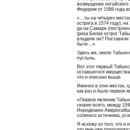
возмущение ногайского 
Федором от 1586 года в
«…ты на четырех местах
острога в 1574 году), на
да на Самаре (построена
(река Белая острог Табы
владели ли? Поставили 
быти…».
Здесь же, около Табынс
пустынь.
Вот этот первый Табынс
оставшегося имущества 
что и описано выше.
Именно в этих местах, 
как раз и было первое 
«Первое явление Табын
скорее всего, между 159
Иеродиакон Амвросийше
соленого источника, у
Я исхожу из того, что и
что мне уже приходилос