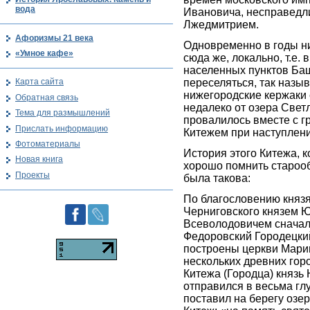
вода
Ивановича, несправедл
Лжедмитрием.
Афоризмы 21 века
Одновременно в годы н
«Умное кафе»
сюда же, локально, т.е. 
населенных пунктов Ба
переселяться, так назы
Карта сайта
нижегородские кержаки 
Обратная связь
недалеко от озера Светл
Тема для размышлений
провалилось вместе с 
Прислать информацию
Китежем при наступлени
Фотоматериалы
История этого Китежа, 
Новая книга
хорошо помнить староо
Проекты
была такова:
По благословению княз
Черниговского князем 
Всеволодовичем сначал
Федоровский Городецкий
построены церкви Мари
нескольких древних гор
Китежа (Городца) княз
отправился в весьма глу
поставил на берегу озе