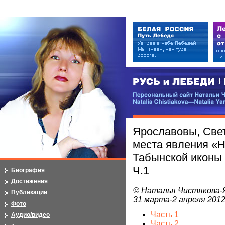
РУСЬ и ЛЕБЕДИ | RUSI — LEB
Персональный сайт Натальи Чистя
Natalia Chistiakova—Natalia Yarosla
Ярославовы, Свет
места явления «Н
Табынской иконы 
Ч.1
Биография
Достижения
© Наталья Чистякова-
Публикации
31 марта-2 апреля 2012
Фото
Часть 1
Аудио/видео
Часть 2