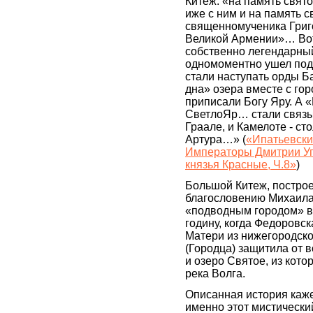
Китеж: «на память свят
иже с ним и на память с
священномученика Григ
Великой Армении»… Вот 
собственно легендарный
одномоментно ушел под 
стали наступать орды Б
дна» озера вместе с го
приписали Богу Яру. А 
СветлоЯр… стали связы
Граале, и Камелоте - ст
Артура…» (
«Ипатьевски
Императоры Дмитрии Уг
князья Красные, Ч.8»
)
Большой Китеж, постро
благословению Михаила 
«подводным городом» в
годину, когда Федоровс
Матери из нижегородско
(Городца) защитила от 
и озеро Святое, из кото
река Волга.
Описанная история каже
именно этот мистический