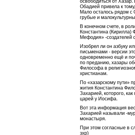
освободиться от Хазар.
Обадией привела к тому
Мало осталось рядом с 
грубые и малокультурны
В конечном счете, в ро
Константина (Кирилла) 
Мефодия» -создателей с
Изобрел ли он азбуку и
письменами - версии это
одновременно ещё и по
по преданию, хазары об
Философа в религиозном
христианам.
По «хазарскому пути» пр
жития Константина Фило
Захарией, которого, как 
царей у Иосифа.
Вот эта информация весь
Захарией называли -мур
монастыря.
При этом согласные в с
зхр)