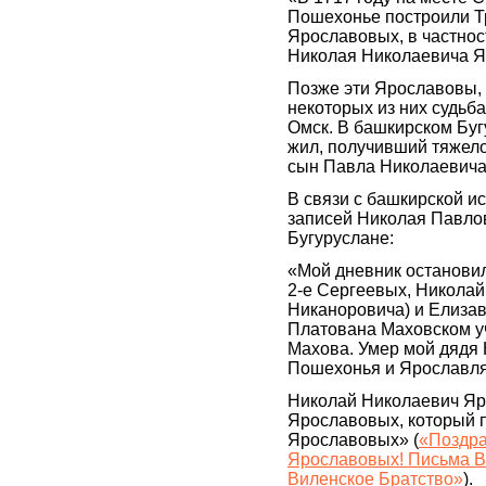
Пошехонье построили Тр
Ярославовых, в частно
Николая Николаевича 
Позже эти Ярославовы, 
некоторых из них судьб
Омск. В башкирском Бу
жил, получивший тяжел
сын Павла Николаевича
В связи с башкирской и
записей Николая Павлов
Бугуруслане:
«Мой дневник остановил
2-е Сергеевых, Николай
Никаноровича) и Елиза
Платована Маховском уч
Махова. Умер мой дядя 
Пошехонья и Ярославл
Николай Николаевич Яро
Ярославовых, который 
Ярославовых» (
«Поздра
Ярославовых! Письма В
Виленское Братство»
).