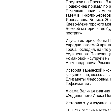
Предтечи на Пресне. Эт
Пошехонец прибыл по ре
Печенкин - родины моег
затем в Николо-Березов
Ярославова Бориса. Эт
Киево-Межигорского мон
Божией матери, и где 
постриг»
Изучая историю Ионы По
«предполагаемой прин
Гроба Господня, на что
Уединенного Пошехонца
Романовой - супруги Ры
Александровича Романо
История Табынской ико
как уже ясно, оказалась
Елизаветы Федоровны, 
Гефсимании .
А сама Великая княгиня 
«Уединенного Инока П
Историю эту я изучала в
«В 1717 году на месте 