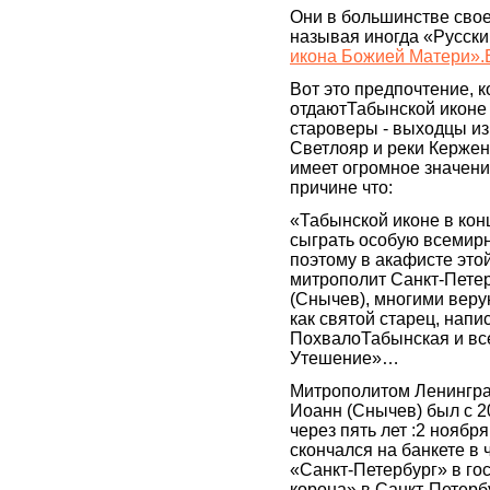
Они в большинстве свое
называя иногда «Русски
икона Божией Матери».
Вот это предпочтение, 
отдаютТабынской иконе
староверы - выходцы из
Светлояр и реки Кержене
имеет огромное значени
причине что:
«Табынской иконе в кон
сыграть особую всемир
поэтому в акафисте это
митрополит Санкт-Пете
(Снычев), многими вер
как святой старец, напи
ПохвалоТабынская и вс
Утешение»…
Митрополитом Ленингра
Иоанн (Снычев) был с 2
через пять лет :2 ноябр
скончался на банкете в 
«Санкт-Петербург» в го
корона» в Санкт-Петербу