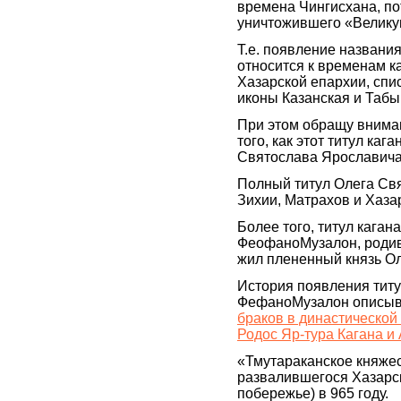
времена Чингисхана, по
уничтожившего «Велику
Т.е. появление названи
относится к временам ка
Хазарской епархии, спи
иконы Казанская и Табы
При этом обращу вниман
того, как этот титул каг
Святослава Ярославича
Полный титул Олега Свя
Зихии, Матрахов и Хаза
Более того, титул каган
ФеофаноМузалон, родив
жил плененный князь Ол
История появления титул
ФефаноМузалон описыв
браков в династической
Родос Яр-тура Кагана и
«Тмутараканское княжес
развалившегося Хазарск
побережье) в 965 году.