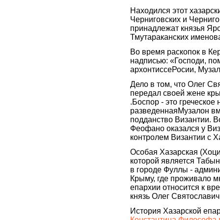
Находился этот хазарск
Черниговских и Чернигов
принадлежат князья Яр
Тмутараканских именов
Во время раскопок в Ке
надписью: «Господи, по
архонтиссеРосии, Муза
Дело в том, что Олег С
передал своей жене кр
.Боспор - это греческое
разведеннаяМузалон вме
подданство Византии. В
Феофано оказался у Виз
контролем Византии с 
Особая Хазарская (Хоци
которой является Табын
в городе Фуллы - админ
Крыму, где проживало м
епархии относится к вре
князь Олег Святославич
История Хазарской епар
Константина Философа 