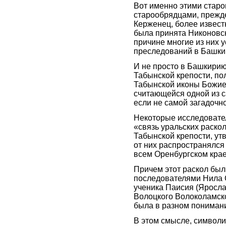
Вот именно этими стар
старообрядцами, прежде
Керженец, более извест
была принята Никоновс
причине многие из них 
преследований в Башки
И не просто в Башкирию,
Табынской крепости, по
Табынской иконы Божие
считающейся одной из с
если не самой загадочн
Некоторые исследовате
«связь уральских раско
Табынской крепости, ут
от них распространялся
всем Оренбургском крае
Причем этот раскол бы
последователями Нила С
ученика Паисия (Яросл
Волоцкого Волоколамско
была в разном пониман
В этом смысле, символ