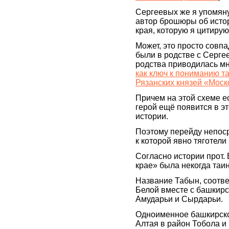
Сергеевых же я упомяну
автор брошюры об истор
края, которую я цитирую
Может, это просто совпа
были в родстве с Серге
родства приводилась мн
как ключ к пониманию т
Рязанских князей «Моск
Причем на этой схеме е
герой ещё появится в э
истории.
Поэтому перейду непоср
к которой явно тяготели
Согласно истории прот.
крае» была некогда таи
Название Табын, соотве
Белой вместе с башкир
Амударьи и Сырдарьи.
Одноименное башкирско
Алтая в район Тобола и 