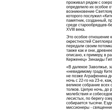
проживал рядом с озеро
определило их особое о
возникновение Светлояр
которого послужил «Кит
памятник, созданный, п
среде старообрядцев-бе
XVIII века.
Это особое отношение к
окрестностей Светлояра
передали своим потомк
также как и они, древне
описано, к примеру, в р
Керженец» Зинаиды Гип
«В далекое Заволжье, з
«невидимому граду Кит
не позже Аграфенина дня
ночь с 22-го на 23-е, ка
великое собрание всех 
толков. Целую ночь, до 
молебствия и собеседов
лесистых, по берегу оз
собирается тысячи. Езд
миссионеры - священни