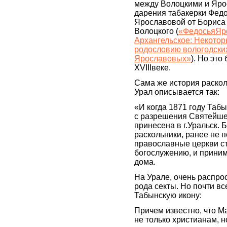
между Волоцкими и Яро
дарения табакерки Фед
Ярославовой от Бориса
Волоцкого (
«ФедосьяЯро
Архангельское: Некотор
родословию вологодски
Ярославовых»
). Но это
XVIIIвеке.
Сама же история раско
Урал описывается так:
«И когда 1871 году Таб
с разрешения Святейше
принесена в г.Уральск. 
раскольники, ранее не
православные церкви ст
богослужению, и принима
дома.
На Урале, очень распро
рода секты. Но почти вс
Табынскую икону:
Причем известно, что М
не только христианам, 