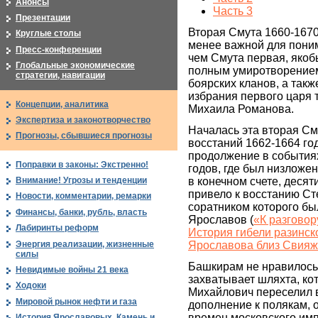
Анонсы
Часть 3
Презентации
Вторая Смута 1660-1670
Круглые столы
менее важной для пони
Пресс-конференции
чем Смута первая, яко
Глобальные экономические
полным умиротворение
стратегии, навигации
боярских кланов, а такж
избрания первого царя т
Концепции, аналитика
Михаила Романова.
Экспертиза и законотворчество
Началась эта вторая См
Прогнозы, сбывшиеся прогнозы
восстаний 1662-1664 го
продолжение в события
Поправки в законы: Экстренно!
годов, где был низложен
в конечном счете, десят
Внимание! Угрозы и тенденции
привело к восстанию Ст
Новости, комментарии, ремарки
соратником которого бы
Финансы, банки, рубль, власть
Ярославов (
«К разговор
Лабиринты реформ
История гибели разинск
Энергия реализации, жизненные
Ярославова близ Свияж
силы
Башкирам не нравилось,
Невидимые войны 21 века
захватывает шляхта, ко
Ходоки
Михайлович переселил 
Мировой рынок нефти и газа
дополнение к полякам, 
времен московского им
История Ярославовых. Камень и