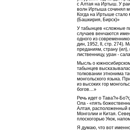
с Алтая на Иртыш. У раи
волн Иртыша сочинял ме
Когда на Иртыше стало 
(Башкирия, Бирск)»
У табынцев «сложные п
случаев венчаются имен
одного из современнико
дин, 1952, II, стр. 274)
преданиям, страну (ил),
лиственницу, уран - сала
Мысль о южносибирском
табынцев высказывалас
толковании этнонима та
монгольского языка. Пр
из высоких гор монгольс
богов…»
Речь идет о Тава?н-Бо?
Ола - «пять божественны
Алтая, расположенный в
Монголии и Китая. Севе
плоскогорью Укок, напо
Я думаю, что вот именн