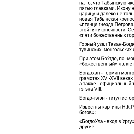
на то, что Табынскую ико
пятью главками. Икону н
царицу и далеко не толь
новая Табынская крепос
«птенце гнезда Петрова
этой пятиконечности. Се
«пяти божественных гор
Горный узел Таван-Богд
тувинских, монгольских 
При этом Бо?гдо, по -мо
«божественный» являет
Богдохан - термин монг
грамотах XVI-XVII века
а также - официальный 
гэгэна VIII.
Богдо-гэгэн - титул ист
Известны картины Н.К.
богов»:
«БогдоУла - вход в Ургу
другие.