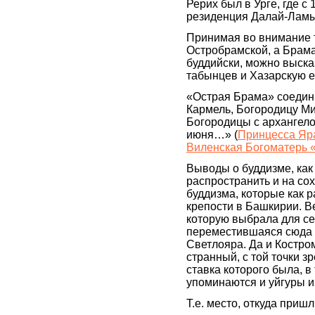
Рерих был в Урге, где 
резиденция Далай-Ламы
Принимая во внимание т
Остробрамской, а Брама 
буддийски, можно выска
табынцев и Хазарскую е
«Острая Брама» соедин
Кармель, Богородицу М
Богородицы с архангел
июня…» (
Принцесса Яра
Виленская Богоматерь 
Выводы о буддизме, ка
распространить и на со
буддизма, которые как р
крепости в Башкирии. В
которую выбрала для с
переместившаяся сюда о
Светлояра. Да и Костро
странный, с той точки з
ставка которого была, в 
упоминаются и уйгуры и
Т.е. место, откуда при