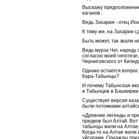
Выскажу предположение,
каганов .
Ведь Захария - отец Ио
К тому же, на Захарии с
Быть может, так звали н
Ведь мурза Чет, наряду 
согласно моей гипотезе
Черниговского от Килид
Однако остается вопрос
Кара-Табынцы?
И почему Табынская ик
и Табынцев в Башкирии
Существует версия каза
были потомками алтайск
«Древние легенды и пре
предков был Алтай. Вот
табынцы жили на Алтае.
Когда-то на Алтае жили 
уйгурами. Однажды пред