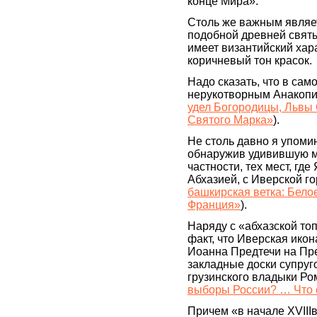
конце Мира».
Столь же важным являет
подобной древней святы
имеет византийский хар
коричневый тон красок.
Надо сказать, что в са
нерукотворным Анакопи
удел Богородицы, Львы
Святого Марка»
).
Не столь давно я упоми
обнаружив удивившую м
частности, тех мест, гд
Абхазией, с Иверской г
башкирская ветка: Белое
Франция»
).
Наряду с «абхазской то
факт, что Иверская ико
Иоанна Предтечи на Пре
закладные доски супруг
грузинского владыки Ро
выборы России? … Что 
Причем «в начале XVIII