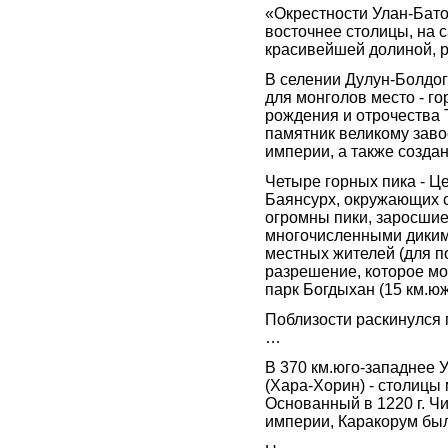
«Окрестности Улан-Бато
восточнее столицы, на 
красивейшей долиной, р
В селении Дулун-Болдог
для монголов место - гор
рождения и отрочества 
памятник великому зав
империи, а также созда
Четыре горных пика - Ц
Баянсурх, окружающих с
огромны пики, заросши
многочисленными дики
местных жителей (для п
разрешение, которое м
парк Богдыхан (15 км.ю
Поблизости раскинулся г
…
В 370 км.юго-западнее 
(Хара-Хорин) - столицы 
Основанный в 1220 г. Ч
империи, Каракорум был