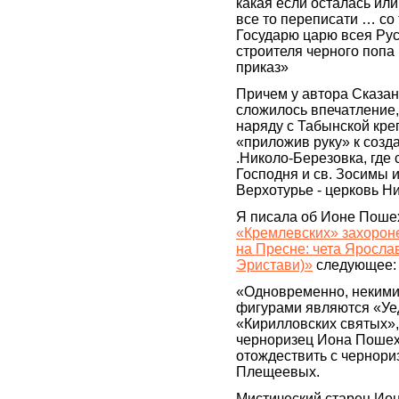
какая если осталась ил
все то переписати … со
Государю царю всея Рус
строителя черного попа
приказ»
Причем у автора Сказани
сложилось впечатление,
наряду с Табынской кре
«приложив руку» к созда
.Николо-Березовка, гд
Господня и св. Зосимы и
Верхотурье - церковь Н
Я писала об Ионе Пошех
«Кремлевских» захорон
на Пресне: чета Яросла
Эристави)»
следующее:
«Одновременно, неким
фигурами являются «У
«Кирилловских святых»,
черноризец Иона Пошехо
отождествить с чернори
Плещеевых.
Мистический старец Ион