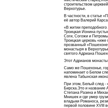
строительством церквей
Верхотурье.
В частности, в статье 
её автор Валерий Карса
«В житии преподобного
Троицкая Ионина пустын
Соги, Согожи и Петромы 
Троицкая церковь «иже 
прозванный «Пошехонец
монастыря в Верхотурь
святого Адриана Пошех
Этот Адрианов монасты
Само же Пошехонье, гор
напоминает о Белом сле
явлена Табынская икон
При этом, Белый след - 
Бирска.Это и название А
Степана Разина и Михаи
Мнишек и где умер грузи
владыки Романоса, рез
первой половине XVIII 