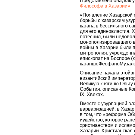
Представлена она, как у
Философа в Хазарии»
«Появление Хазарской 
борьбы с хазарским узу
кагана в бессильного с
для его единовластия. 
потеснил, были недовол
монополизировавшего в
войны в Хазарии были п
митрополия, учрежденна
епископат на Боспоре 
каганшеФеофаноМузалон
Описание начала этойвн
византийский императо
Великую княгиню Ольгу 
События, описанные Ко
IX, Xвеках.
Вместе с узурпацией вл
варваризацией, в Хазар
в том, что «реформа Об
иудейство, которое ране
христианством и исламо
Хазарии. Христианская ж