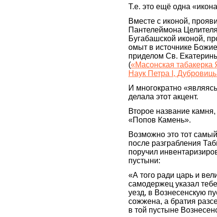
Т.е. это ещё одна «икон
Вместе с иконой, прояв
Пантелеймона Целителя
Бугабашской иконой, пр
омыт в источнике Божие
приделом Св. Екатерин
(
«Масонская табакерка 
Наук Петра I, Дубровицы
И многократно «являясь
делала этот акцент.
Второе название камня,
«Попов Камень».
Возможно это тот самый
после разграбления Таб
поручил инвентаризиро
пустыни:
«А того ради царь и ве
самодержец указал тебе
уезд, в Вознесенскую п
сожжена, а братия разсе
в той пустыне Вознесен