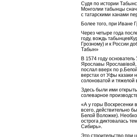
Судя по истории Табынс
Монголии табынцы снача
с татарскими ханами пе
Более того, при Иване 
Через четыре года после 
году, вождь табынцевКу
Грозному) и к России д
Табын»
В 1574 году основатель
Ярославы Ярославiвой,
послал вверх по р.Бело
верстах от Уфы казаки 
солоноватой и тяжелой 
Здесь были ими открыты
солеварное производст
«А у горы Воскресенки в
всего, действительно бы
Белой Воложке). Необх
острога диктовалась тем
Сибирь».
Это строительство при