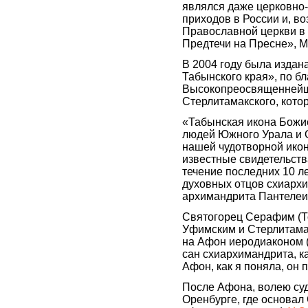
являлся даже церковно
приходов в России и, в
Православной церкви в
Предтечи на Пресне», М
В 2004 году была издан
Табынского края», по б
Высокопреосвященнейше
Стерлитамакского, кото
«Табынская икона Божи
людей Южного Урала и 
нашей чудотворной икон
известные свидетельств
течение последних 10 л
духовных отцов схиарх
архимандрита Пантеле
Святогорец Серафим (Т
Уфимским и Стерлитамак
на Афон иеродиаконом (
сан схиархимандрита, к
Афон, как я поняла, он 
После Афона, волею су
Оренбурге, где основал