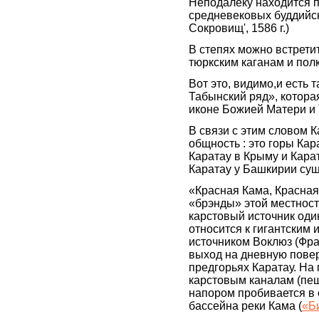
Неподалеку находится п
средневековых буддийск
Сокровищ', 1586 г.)
В степях можно встрети
тюркским каганам и полко
Вот это, видимо,и есть 
Табынский ряд», котора
иконе Божией Матери и 
В связи с этим словом 
общность : это горы Кар
Каратау в Крыму и Кара
Каратау у Башкирии сущ
«Красная Кама, Красная
«брэнды» этой местност
карстовый источник оди
относится к гигантским 
источником Воклюз (Фра
выход на дневную повер
предгорьях Каратау. На 
карстовым каналам (пещ
напором пробивается в 
бассейна реки Кама (
«Б