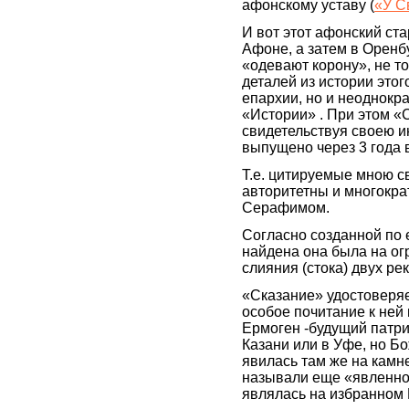
афонскому уставу (
«У С
И вот этот афонский ст
Афоне, а затем в Оренб
«одевают корону», не то
деталей из истории это
епархии, но и неоднокр
«Истории» . При этом «
свидетельствуя своею и
выпущено через 3 года 
Т.е. цитируемые мною с
авторитетны и многокр
Серафимом.
Согласно созданной по 
найдена она была на ог
слияния (стока) двух ре
«Сказание» удостоверяе
особое почитание к ней 
Ермоген -будущий патри
Казани или в Уфе, но Б
явилась там же на камне
называли еще «явленной
являлась на избранном