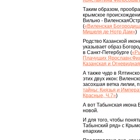
Таким образом, прообра
крымское происхождение
Вильно - ВиленскаяОст
(
«Виленская Богородица
Мишеля де Нотр Дам»
)
Родство Казанской икон
указывает образ Богоро
в Санкт-Петербурге (
«Ры
Плачущих Ярославн:Фил
Казанская и Огневидная
А также чудо в Ялтинско
этих двух икон: Виленс
засохшая ветка лилии, п
тайны: Князья и Импера
Красные, Ч.7»
)
А вот Табынская икона 
новой.
И для того, чтобы понят
Табынский ряд» с Крым
епархии.