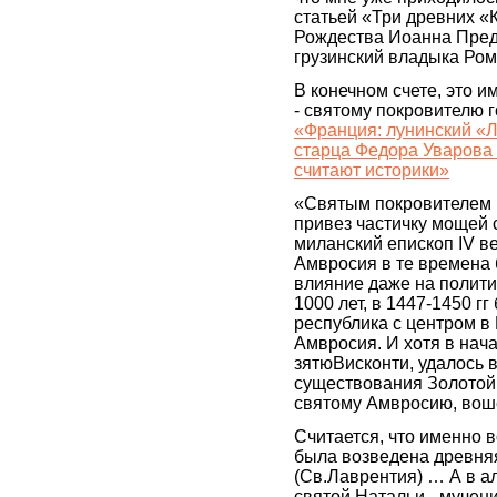
статьей «Три древних «
Рождества Иоанна Пред
грузинский владыка Ром
В конечном счете, это 
- святому покровителю г
«Франция: лунинский «
старца Федора Уварова 
считают историки»
«Святым покровителем 
привез частичку мощей 
миланский епископ IV 
Амвросия в те времена 
влияние даже на полити
1000 лет, в 1447-1450 
республика с центром в
Амвросия. И хотя в нач
зятюВисконти, удалось 
существования Золотой
святому Амвросию, вош
Считается, что именно 
была возведена древня
(Св.Лаврентия) … А в а
святой Натальи - мучен