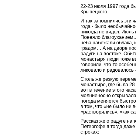
22-23 июля 1997 года 
Крыпецкого.
И так запомнились эти ч
года - было необычайное
никогда не видел. Июль
Повеяло благоуханием… 
неба набежали облака, 
градом… А на дворе пос
радуги на востоке. Обит
монастыря люди тоже в
говорили: что-то особе
ликовало и радовалось -
Столь же резкую перем
монастыре, где была 28 
вот в течение этого ча
молниеносно открывалас
погода меняется быстро
в том, что «не было ни 
«растворялись», «как са
Рассказ же о радуге на
Петергофе я тогда даже
строках: