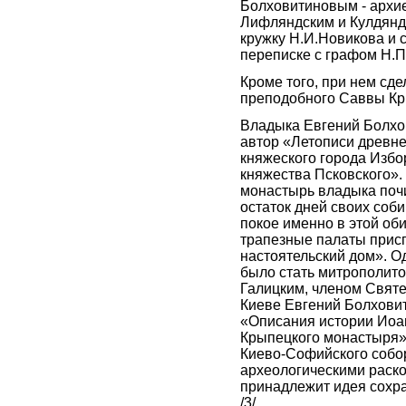
Болховитиновым - архи
Лифляндским и Кулдяндс
кружку Н.И.Новикова и 
переписке с графом Н.П
Кроме того, при нем сде
преподобного Саввы Кр
Владыка Евгений Болхов
автор «Летописи древне
княжеского города Избо
княжества Псковского».
монастырь владыка почи
остаток дней своих соб
покое именно в этой оби
трапезные палаты прис
настоятельский дом». О
было стать митрополито
Галицким, членом Свят
Киеве Евгений Болховит
«Описания истории Иоа
Крыпецкого монастыря»
Киево-Софийского собо
археологическими раско
принадлежит идея сохр
/3/.