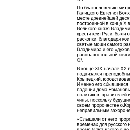
По благословению митр
Галицкого Евгения Болх
месте древнейшей деся
построенной в конце X 
Великого князя Владим
крестителя Руси, были
раскопки, благодаря ко
святые мощи самого ра
Владимира и его «духов
равноапостольной княги
/2/.
В конце XIX-начале XX 
подвизался преподобны
Крыпецкий, юродствова
Именно его сбывшиеся 
падении дома Романовы
политиков, правителей
чины, поскольку будущи
своем пророчестве о.Ко
неправильным захорон
«Слышали от него проро
временах для русского 
время будет, какого ещё