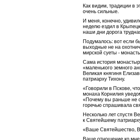
Как видим, традиции в 
очень сильные.
И меня, конечно, удиви
неделю ездил в Крыпецки
наши дни дорога трудная
Подумалось: вот если б
выходные не на охотничь
мирской суеты - монас
Сама история монастыря
«маленького земного ан
Великая княгиня Елиза
патриарху Тихону.
«Говорили в Пскове, чт
монаха Корнилия уведо
«Почему вы раньше не с
горечью спрашивала св
Несколько лет спустя В
к Святейшему патриарху
«Ваше Святейшество, В
Ваше отношение ко мне,