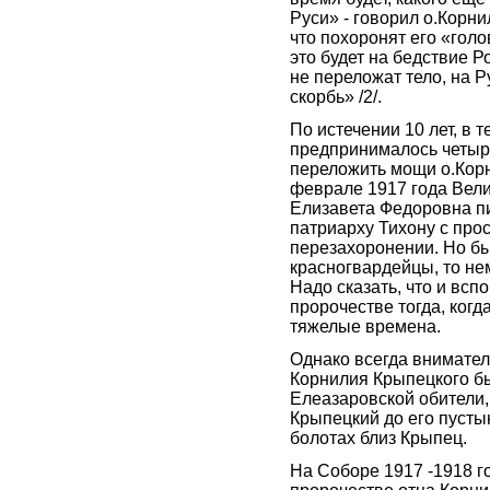
Руси» - говорил о.Корни
что похоронят его «голо
это будет на бедствие Р
не переложат тело, на Р
скорбь» /2/.
По истечении 10 лет, в т
предпринималось четыр
переложить мощи о.Кор
феврале 1917 года Вели
Елизавета Федоровна п
патриарху Тихону с прос
перезахоронении. Но б
красногвардейцы, то не
Надо сказать, что и всп
пророчестве тогда, когд
тяжелые времена.
Однако всегда внимател
Корнилия Крыпецкого б
Елеазаровской обители,
Крыпецкий до его пусты
болотах близ Крыпец.
На Соборе 1917 -1918 г