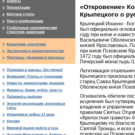
Анонсы
«Откровение» К
Презентации
Крыпецкого о ру
Круглые столы
Пресс-конференции
Крыпецкий Иоанно - Бо
Глобальные экономические
был официально основан
стратегии, навигации
году при князе и намес
Васильевиче Оболенско
Концепции, аналитика
князей Ярославовых. П
при князе Псковском Я
Экспертиза и законотворчество
1472 году был официаль
Прогнозы, сбывшиеся прогнозы
Печерский монастырь /1
Поправки в законы: Экстренно!
Легитимация отшельнич
Крыпецкого произошла п
Внимание! Угрозы и тенденции
старец Савва Крыпецки
Новости, комментарии, ремарки
Оболенскую князя Псков
Финансы, банки, рубль, власть
Основатель обители пос
Лабиринты реформ
исцеления был «утвержд
Энергия реализации, жизненные
владение и управление
силы
правилам Святых Отцов 
Невидимые войны 21 века
«Крепостная грамота» 
Ходоки
Крыпецкому по благосл
Святой Троицы, и всех 
Мировой рынок нефти и газа
псковских на Псковском 
История Ярославовых. Камень и