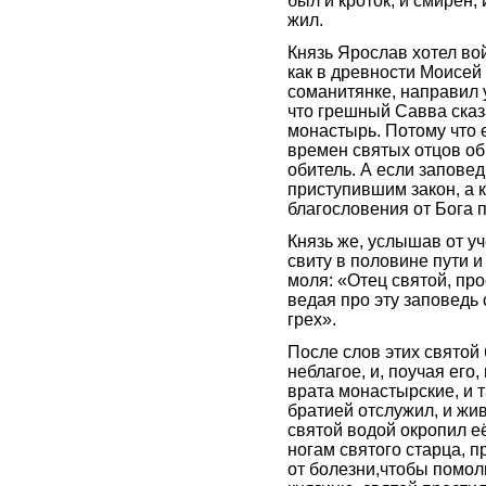
был и кроток, и смирен,
жил.
Князь Ярослав хотел вой
как в древности Моисей 
соманитянке, направил 
что грешный Савва сказа
монастырь. Потому что е
времен святых отцов об
обитель. А если запове
приступившим закон, а к
благословения от Бога 
Князь же, услышав от у
свиту в половине пути и
моля: «Отец святой, про
ведая про эту заповедь 
грех».
После слов этих святой
неблагое, и, поучая его
врата монастырские, и 
братией отслужил, и жи
святой водой окропил е
ногам святого старца, п
от болезни,чтобы помол