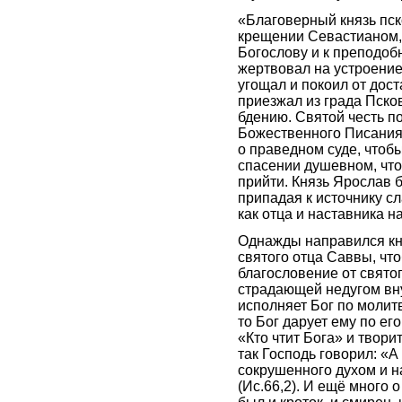
«Благоверный князь пск
крещении Севастианом, 
Богослову и к преподоб
жертвовал на устроение
угощал и покоил от дост
приезжал из града Пско
бдению. Святой честь п
Божественного Писания 
о праведном суде, чтобы 
спасении душевном, что
прийти. Князь Ярослав 
припадая к источнику с
как отца и наставника 
Однажды направился кня
святого отца Саввы, чт
благословение от святог
страдающей недугом вну
исполняет Бог по молитв
то Бог дарует ему по е
«Кто чтит Бога» и творит
так Господь говорил: «А
сокрушенного духом и 
(Ис.66,2). И ещё много 