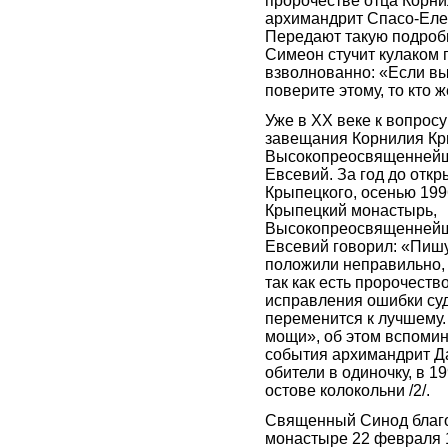
пророчестве отца Корн
архимандрит Спасо-Ел
Передают такую подроб
Симеон стучит кулаком п
взволнованно: «Если вы
поверите этому, то кто ж
Уже в XX веке к вопрос
завещания Корнилия Кр
Высокопреосвященнейш
Евсевий. За год до отк
Крыпецкого, осенью 199
Крыпецкий монастырь,
Высокопреосвященнейш
Евсевий говорил: «Пишу
положили неправильно, 
так как есть пророчество
исправления ошибки су
переменится к лучшему.
мощи», об этом вспомин
события архимандрит Д
обители в одиночку, в 19
остове колокольни /2/.
Священный Синод благо
монастыре 22 февраля 