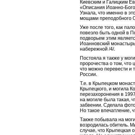
Киевским и Галицким Е
«Описания Иоанно-Бого
Узнала, что именно в э
мощами преподобного С
Уже после того, как пал
повезло быть одной в П
подворьем этим являетс
Иоанновский монастырь
набережной /4/.
Постояла я также у мог
пророчества о том, что ц
что можно перевести и т
России.
Т.е. в Крыпецком монас
Крыпецкого, и могила К
перезахоронения в 1997
на могиле была такая, 
забвении. Сделала фото
Но такое впечатление, 
Также побывала на моги
возродилась обитель. М
случае, что Крыпецкая об