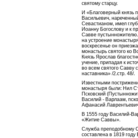
святому старцу.
И «Благоверный князь 
Васильевич, нареченны
Севастианом, имел глуб
Иоанну Богослову и к п
Савве пустынножителю.
на устроение монастыр
воскресенье он приезжа
монастырь святого ко 
Князь Ярослав благостн
учение, припадая к исто
во всем святого Савву с
наставника» /2.стр. 48/.
Известными пострижен
монастыря были: Нил С
Псковский (Пустынножит
Василий - Варлаам, пск
Афанасий Лаврентьевич 
В 1555 году Василий-Ва
«Житие Саввы».
Служба преподобному 
составлена в 1819 году