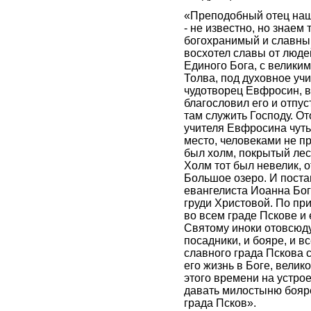
«Преподобный отец наш 
- не известно, но знаем 
богохранимый и славны
восхотел славы от людей
Единого Бога, с великим
Толва, под духовное уч
чудотворец Евфросин, в
благословил его и отпу
там служить Господу. О
учителя Евфросина чуть
место, человеками не п
был холм, покрытый лес
Холм тот был невелик, о
Большое озеро. И поста
евангелиста Иоанна Бог
груди Христовой. По пр
во всем граде Пскове и 
Святому иноки отовсюду
посадники, и бояре, и 
славного града Пскова с
его жизнь в Боге, вели
этого времени на устро
давать милостыню бояр
града Псков».