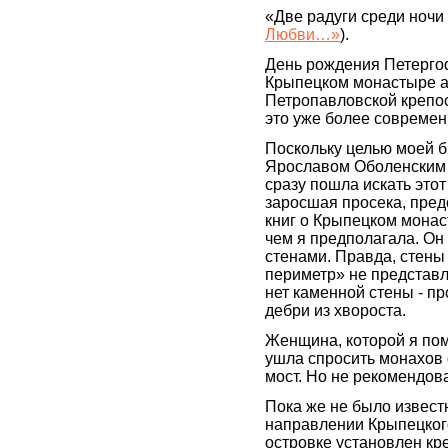
«Две радуги среди ночи 
Любви…»
).
День рождения Петергоф
Крыпецком монастыре а
Петропавловской крепост
это уже более совреме
Поскольку целью моей б
Ярославом Оболенским в
сразу пошла искать этот
заросшая просека, пред
книг о Крыпецком монас
чем я предполагала. Он
стенами. Правда, стены
периметр» не представл
нет каменной стены - пр
дебри из хвороста.
Женщина, которой я пом
ушла спросить монахов 
мост. Но не рекомендова
Пока же не было известн
направлении Крыпецкого
островке установлен кре