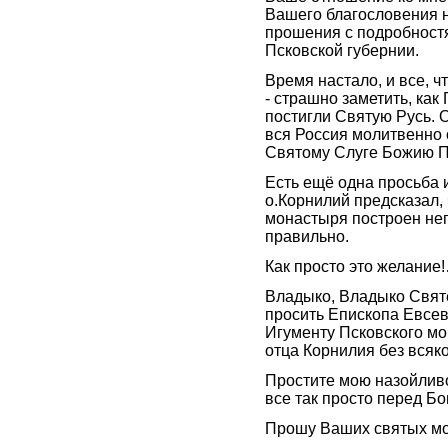
Вашего благословения 
прошения с подробност
Псковской губернии.
Время настало, и все, ч
- страшно заметить, как
постигли Святую Русь. О
вся Россия молитвенно 
Святому Слуге Божию 
Есть ещё одна просьба 
о.Корнилий предсказал, 
монастыря построен неп
правильно.
Как просто это желание
Владыко, Владыко Свят
просить Епископа Евсев
Игументу Псковского м
отца Корнилия без всяк
Простите мою назойливос
все так просто перед Бо
Прошу Ваших святых мо