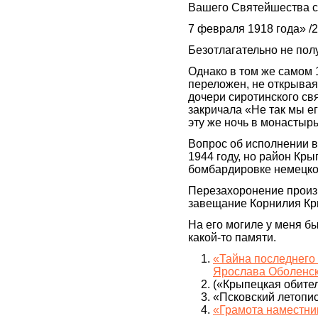
Вашего Святейшества с
7 февраля 1918 года» /2
Безотлагательно не пол
Однако в том же самом 
переложен, не открывая
дочери сиротинского св
закричала «Не так мы ег
эту же ночь в монастыр
Вопрос об исполнении в
1944 году, но район Кр
бомбардировке немецко
Перезахоронение произве
завещание Корнилия Кры
На его могиле у меня бы
какой-то памяти.
«Тайна последнего
Ярослава Оболенск
(«Крыпецкая обитель
«Псковский летописе
«Грамота наместни