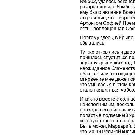
№8502, удалось реконст
разорвавшейся бомбы. 
ему было явление Всевы
откровение, что творен
Архонтом Софией Премуд
есть - воплощенная Со
Поэтому здесь, в Крыпе
сбывались.
Тут же открылись и двер
пришлось спуститься по 
зеркалу крыпецких вод.
неожиданное блаженство
облака», или это ощуще
мгновение мне даже пока
что умылась я в этом Кр
стало появляться «абсо
И как-то вместе с солнц
неисполнимым, поскольк
проходящего насельника
попасть в подземный хра
которую только что вош
Быть может, Мардарий. В
что мощи Великой княг