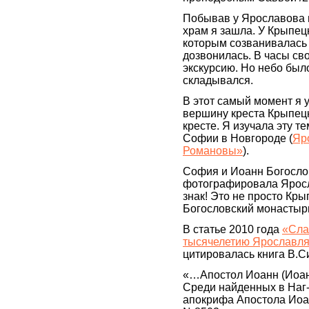
Побывав у Ярославова м
храм я зашла. У Крыпец
которым созванивалась д
дозвонилась. В часы св
экскурсию. Но небо было
складывался.
В этот самый момент я у
вершину креста Крыпецк
кресте. Я изучала эту т
Софии в Новгороде (
Яр
Романовы»
).
София и Иоанн Богослов.
фотографировала Яросл
знак! Это не просто Кр
Богословский монастыр
В статье 2010 года
«Сла
тысячелетию Ярославля
цитировалась книга В.
«…Апостол Иоанн (Иоан
Среди найденных в Наг-
апокрифа Апостола Иоа