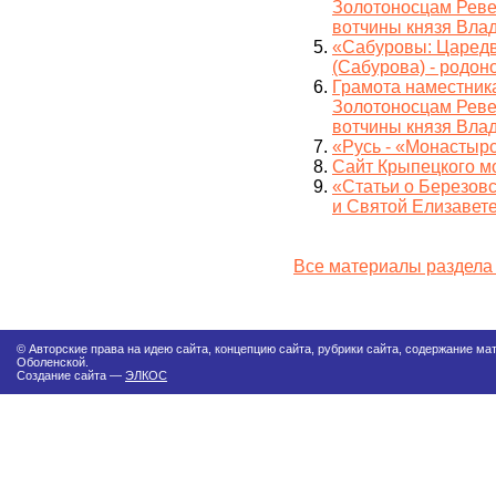
Золотоносцам Ревел
вотчины князя Вла
«Сабуровы: Царедв
(Сабурова) - родо
Грамота наместник
Золотоносцам Ревел
вотчины князя Вла
«Русь - «Монастыр
Сайт Крыпецкого м
«Статьи о Березов
и Святой Елизавете
Все материалы раздела
© Авторские права на идею сайта, концепцию сайта, рубрики сайта, содержание м
Оболенской.
Создание сайта —
ЭЛКОС