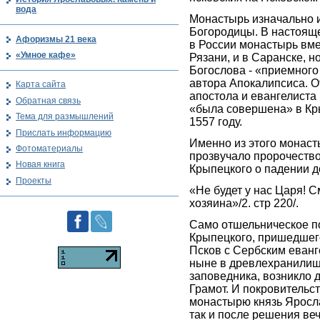
вода
Монастырь изначально 
Богородицы. В настояще
Афоризмы 21 века
в России монастырь вме
«Умное кафе»
Рязани, и в Саранске, 
Богослова - «приемного
автора Апокалипсиса. О
Карта сайта
апостола и евангелиста
Обратная связь
«была совершена» в Кр
Тема для размышлений
1557 году.
Прислать информацию
Именно из этого монаст
Фотоматериалы
прозвучало пророчество
Новая книга
Крыпецкого о падении 
Проекты
«Не будет у нас Царя! С
хозяина»/2. стр 220/.
Само отшельническое п
Крыпецкого, пришедшего
Псков с Сербским еван
ныне в древлехранилище
заповедника, возникло
Грамот. И покровительс
монастырю князь Яросла
так и после решения ве