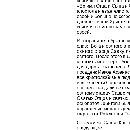
княгиню, святой простил
«Во имя Отца и Сына и 
апостола и евангелиста
своей и больше не согре
древности при Христе р
княгиня по молитвам св
своей.
И отправился обратно к
славя Бога и святого а
святого старца Савву, 
святого. После этого в 
устроить мост через бол
дня дорога эта зовется 
посадник Иаков Афанась
все христолюбивые люд
и всех шести Соборов пс
священства дали не веч
святому старцу Савве «
Святых Отцов и святых
основатель обители был
управление монастырем.
мира, а от Рождества Го
О самом же Савве Крып
следующее: