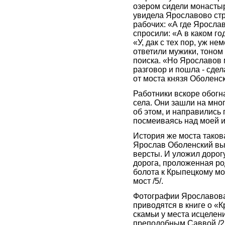
озером сидели монастыр
увидела Ярославово стр
рабочих: «А где Яросла
спросили: «А в каком го
«У, дак с тех пор, уж не
ответили мужики, тоном
поиска. «Но Ярославов 
разговор и пошла - сдел
от моста князя Оболенск
Работники вскоре обогн
села. Они зашли на мно
об этом, и направились 
посмеиваясь над моей и
История же моста такова
Ярослав Оболенский выр
версты. И уложил дорогу
дорога, проложенная р
болота к Крыпецкому мо
мост /5/.
Фотографии Ярославова м
приводятся в книге о «
скамьи у места исцелен
преподобным Саввой /2.с