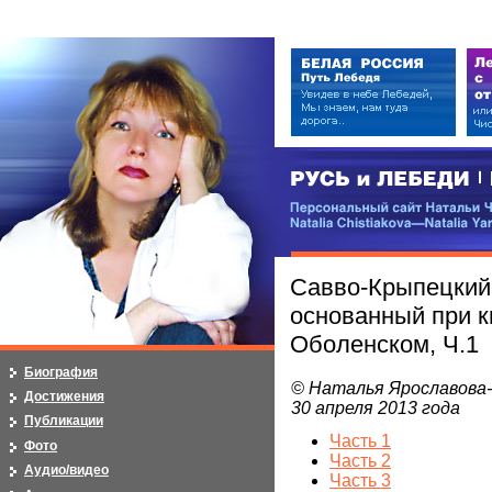
РУСЬ и ЛЕБЕДИ | RUSI — LEB
Персональный сайт Натальи Чистя
Natalia Chistiakova—Natalia Yarosla
Савво-Крыпецкий
основанный при к
Оболенском, Ч.1
Биография
© Наталья Ярославова
Достижения
30 апреля 2013 года
Публикации
Часть 1
Фото
Часть 2
Аудио/видео
Часть 3