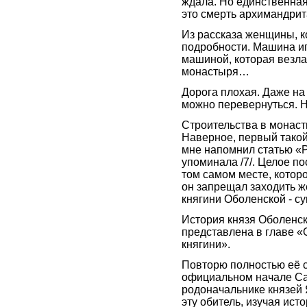
ждала. Но единственная
это смерть архимандрит
Из рассказа женщины, к
подробности. Машина иг
машиной, которая везла
монастыря…
Дорога плохая. Даже на 
можно перевернуться. Н
Строительства в монасты
Наверное, первый такой
мне напомнил статью «Р
упоминала /7/. Целое по
том самом месте, котор
он запрещал заходить ж
княгини Оболенской - с
История князя Оболенск
представлена в главе «
княгини».
Повторю полностью её с
официальном начале Са
родоначальнике князей 
эту обитель, изучая ис