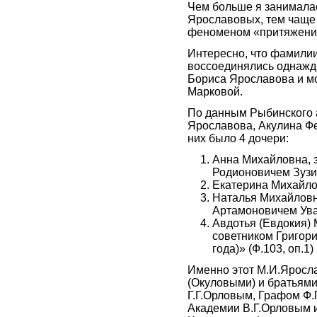
Чем больше я занимала
Ярославовых, тем чаще 
феноменом «притяжени
Интересно, что фамили
воссоединялись однажды
Бориса Ярославова и м
Марковой.
По данным Рыбинского 
Ярославова, Акулина Фе
них было 4 дочери:
Анна Михайловна, 
Родионовичем Зузин
Екатерина Михайлов
Наталья Михайловн
Артамоновичем Увар
Авдотья (Евдокия) 
советником Григор
года)» (Ф.103, оп.1)
Именно этот М.И.Яросл
(Окуловыми) и братьям
Г.Г.Орловым, Графом Ф.
Академии В.Г.Орловым 