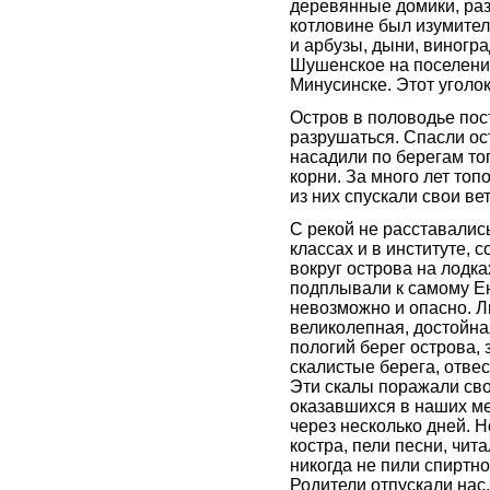
деревянные домики, раз
котловине был изумите
и арбузы, дыни, виногра
Шушенское на поселение
Минусинске. Этот уголо
Остров в половодье пос
разрушаться. Спасли ос
насадили по берегам то
корни. За много лет то
из них спускали свои в
С рекой не расставались
классах и в институте,
вокруг острова на лодка
подплывали к самому Ен
невозможно и опасно. Л
великолепная, достойна
пологий берег острова, 
скалистые берега, отве
Эти скалы поражали сво
оказавшихся в наших ме
через несколько дней. Н
костра, пели песни, чит
никогда не пили спиртно
Родители отпускали нас