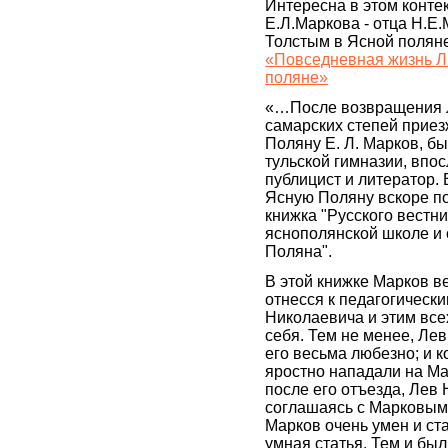
Интересна в этом конте
Е.Л.Маркова - отца Н.Е.
Толстым в Ясной поляне
«Повседневная жизнь Л
поляне»
«…После возвращения 
самарских степей приез
Поляну Е. Л. Марков, б
тульской гимназии, впо
публицист и литератор. 
Ясную Поляну вскоре по
книжка "Русского вестник
яснополянской школе и 
Поляна".
В этой книжке Марков в
отнесся к педагогическ
Николаевича и этим все
себя. Тем не менее, Ле
его весьма любезно; и 
яростно нападали на Ма
после его отъезда, Лев 
соглашаясь с Марковым,
Марков очень умен и ст
умная статья. Тем и бы