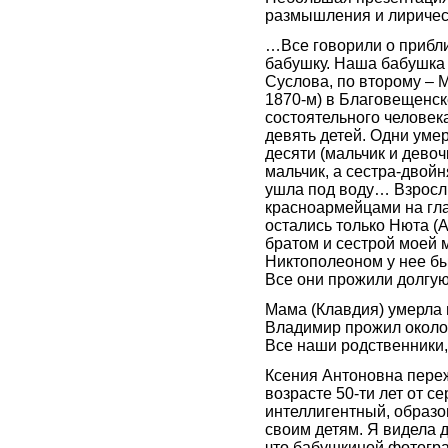
размышления и лиричес
…Все говорили о прибл
бабушку. Наша бабушка 
Суслова, по второму – 
1870-м) в Благовещенск
состоятельного человек
девять детей. Одни уме
десяти (мальчик и девоч
мальчик, а сестра-двойн
ушла под воду… Взросл
красноармейцами на гла
остались только Нюта (
братом и сестрой моей 
Никтополеоном у нее бы
Все они прожили долгую
Мама (Клавдия) умерла в
Владимир прожил около 
Все наши родственники,
Ксения Антоновна переж
возрасте 50-ти лет от с
интеллигентный, образо
своим детям. Я видела 
что бабушкиной фотогра