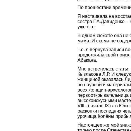
По прошествии времени,
Я настаивала на восста
сестра Г.А.Давиденко –
уже ею.
В одном сюжете она не с
мама. И схема не содер
Т.е. я вернула записи в
продолжила свой поиск, 
Абакана.
Мне встретилась статья
Кызласова Л.Р. И след
женщиной оказалась Ли
по научной и материаль
всех женщин-археологов
первооткрывательница 
высокоискусными масте
VIII - начале IX в. в Ю
раскопки последних чет
урочища Копёны прибыли
Настоящее же моё знак
только после Отечественн