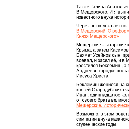
Также Галина Анатольев
В.Мещерского. И я выпи
известного внука истор
Через несколько лет пос
В.Мещерский: О реформа
Князя Мещерского»
Мещерские - татарские к
Крыма, а затем Касимов
Бахмет Усейнов сын, п
воевал, и засел её, и в
крестился Беклемиш, а 
Андрееве городке пост
Иисуса Христа.
Беклемиш женился на к
князей Стародубских сч
Иван, одиннадцатое кол
от своего брата великог
Мещерские. Историческ
Возможно, в этом родст
симпатии внука казанс
студенческие годы.