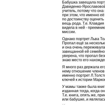
Бабушка завещала порт
Давиденко-Ярославовой.
учитель, потому что она 
при этом, что именно её
по достоинству оценить
вещь рода. Т.е. Клавди
видела в ней - преемник
миссии.
Однако портрет Льва То
Пропал ещё за нескольк
и она очень переживала
завещанной ей семейной
уверена, что пропал без
знаю место его нахожде
Я много раз держала его
нему отношение членов 
именно портрет Л.Толст
ключей к истории Марко
У мамы также была книг
изданная тогда, когда о
Т.е. книга, опять же, п
или бабушке, и являлас