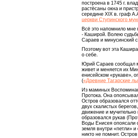
построена в 1745 г. вла
растёсаны окна и прист
середине XIX в. граф А
церкви Ступинского му
Всё это напомнило мне 
- Каширой. Волею судьб
Сараев и минусинский с
Поэтому вот эта Кашира
о себе.
Юрий Сараев сообщал ма
живет и меняется их Мин
енисейском «рукаве», о
(
«Древние Тагарские л
Из маминых Воспоминани
Протока. Она опоясывал
Остров образовался отт
двух скалистых берегов
движение и мучительно 
образовался рукав (Про
Воды Енисея опоясали с
земля внутри «петли» и 
никто не помнит. Остров