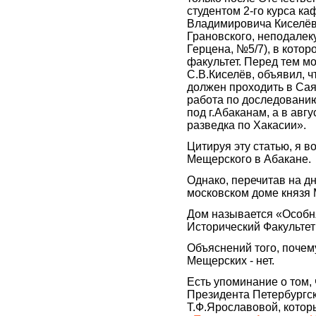
студентом 2-го курса к
Владимировича Киселёва
Грановского, неподалек
Герцена, №5/7), в кото
факультет. Перед тем м
С.В.Киселёв, объявил, 
должен проходить в Сая
работа по доследованию
под г.Абаканам, а в авг
разведка по Хакасии».
Цитируя эту статью, я во
Мещерского в Абакане.
Однако, перечитав на дня
московском доме князя
Дом называется «Особн
Исторический Факультет
Объяснений того, поче
Мещерских - нет.
Есть упоминание о том, 
Президента Петербургс
Т.Ф.Ярославовой, которы