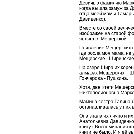
Девичью фамилию Марко
когда вышла замуж за Д
отца моей мамы Тамары
Давиденко).
Вместе со своей велич
изображен на старой фо
является Мещерской.
Появление Мещерских о
где росла моя мама, не
Мещерские - Ширинские
На озере Шира их корен
алмазах Мещерских – Ш
Гончарова - Пушкина.
Хотя, две «тети Мещерс
Никтополионовна Марков
Мамина сестра Галина 
останавливалась у них 
Она знала их лично и и
Анатольевна Давиденко
книгу «Воспоминания к
книги не было. И я её 