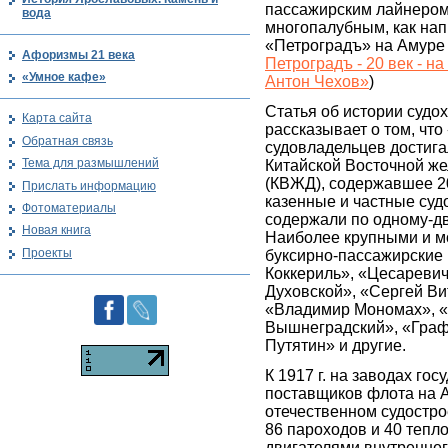
пассажирским лайнером
вода
многопалубным, как на
«Петроградъ» на Амуре 
Афоризмы 21 века
Петроградъ - 20 век - н
«Умное кафе»
Антон Чехов»
)
Статья об истории судо
Карта сайта
рассказывает о том, что
Обратная связь
судовладельцев достиг
Тема для размышлений
Китайской Восточной же
(КВЖД), содержавшее 2
Прислать информацию
казенные и частные су
Фотоматериалы
содержали по одному-д
Новая книга
Наиболее крупными и 
Проекты
буксирно-пассажирские
Коккериль», «Цесаревич
Духовской», «Сергей Ви
«Владимир Мономах», 
Вышнеградский», «Граф
Путятин» и другие.
К 1917 г. на заводах гос
поставщиков флота на А
отечественном судостр
86 пароходов и 40 тепло
двигателями внутренне