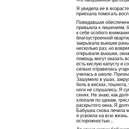
Я увидела ее в возрасте
приехала помогать восп
Повидавшая обеспеченн
привыкла к лишениям, б
к себе особого внимания
благоустроенной квартир
закрывала вьюшки раньш
несколько раз, но вов
открывали вьюшки, окна
помощь могут оказать в
есть кислую капусту и 
сильно отравилась угар
училась в школе. Призн
Зашумело в ушах, закр
боль в висках, тошнота,
ноги не слушались. Я су
сенях. Не знаю, как долг
хлопали по щекам, тряс
раскрытого окна. Я долг
Бабушка снова лечила 
я усвоила на всю жизнь
осторожностью…