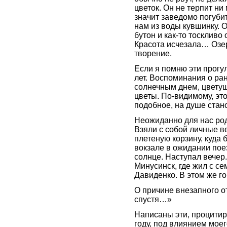
цветок. Он не терпит ни
значит заведомо погубит
нам из воды кувшинку. 
бутон и как-то тоскливо
Красота исчезала… Озер
творение.
Если я помню эти прогул
лет. Воспоминания о ран
солнечным днем, цвету
цветы. По-видимому, это
подобное, на душе стано
Неожиданно для нас род
Взяли с собой личные 
плетеную корзину, куда
вокзале в ожидании пое
солнце. Наступал вечер.
Минусинск, где жил с с
Давиденко. В этом же го
О причине внезапного от
спустя…»
Написаны эти, процити
году, под влиянием мое