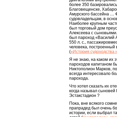
более 350 базировались
Благовещенске, Хабаров
Амурского бассейна … 
судовладельцам, в осно
Наиболее крупным част
был торговый дом преу
Алексеева с сыновьями.
был пароход «Василий 
550 л. с., пассажировм
человека, построенный в
(
«История судоходства 
Я не знаю, на каком их 
пароходов капитаном б
Никтополион Марков, по
всегда интересовало бо
парохода.
Что хотел сказать их от
когда называл сыновей 
Эстакстадион ?
Пока, вне всякого сомне
прапрадед был очень б
истории, если выбрал т