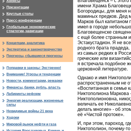
Благовещенск – с этого 
Анонсы
имени Храма Благовещ
Презентации
Богородицы, для меня н
Круглые столы
маминых предков. Дед 
Пресс-конференции
Марков был капитаном 
имел в городе небольшой
Глобальные экономические
стратегии, навигации
Благовещенске священни
с ещё более странным 
Эстакустадион. Я не вс
Концепции, аналитика
родного брата прадеда, 
Экспертиза и законотворчество
из самых редких в Росс
Прогнозы, сбывшиеся прогнозы
греческие или византийс
я встречала подобное ж
Поправки в законы: Экстренно!
церковной литературе.
Внимание! Угрозы и тенденции
Однако и имя Никтополи
Новости, комментарии, ремарки
распространенным не о
Финансы, банки, рубль, власть
«Воспитанная в семье к
Никтополиона Маркова 
Лабиринты реформ
Никтополионовна, нико
Энергия реализации, жизненные
величать ее Николаевно
силы
делать многие» - об эт
Невидимые войны 21 века
её «Чистой протоке».
Ходоки
И, при этом, пароход, г
Мировой рынок нефти и газа
Никтополион, почему-то
История Ярославовых. Камень и