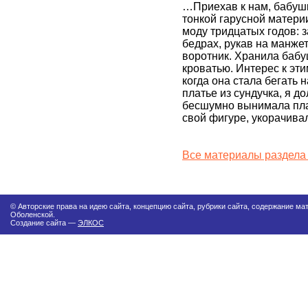
…Приехав к нам, бабушк
тонкой гарусной материи
моду тридцатых годов: 
бедрах, рукав на манжет
воротник. Хранила бабуш
кроватью. Интерес к эт
когда она стала бегать 
платье из сундучка, я д
бесшумно вынимала плат
свой фигуре, укорачива
Все материалы раздела
© Авторские права на идею сайта, концепцию сайта, рубрики сайта, содержание м
Оболенской.
Создание сайта —
ЭЛКОС