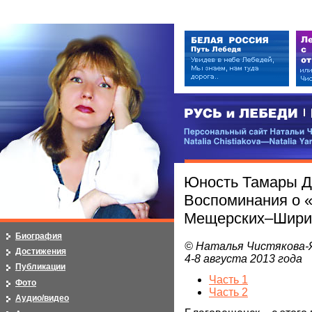
РУСЬ и ЛЕБЕДИ | RUSI — LEB
Персональный сайт Натальи Чистя
Natalia Chistiakova—Natalia Yarosla
Юность Тамары Д
Воспоминания о «
Мещерских–Ширинс
Биография
© Наталья Чистякова-
Достижения
4-8 августа 2013 года
Публикации
Часть 1
Фото
Часть 2
Аудио/видео