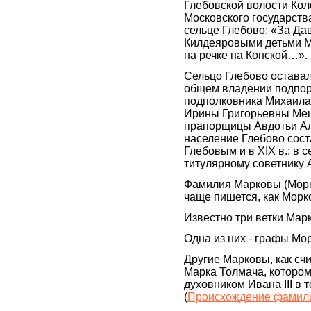
Глебовской волости Кол
Московского государств
сельце Глебово: «За Д
Килдеяровыми детьми Ма
на речке на Конской…».
Сельцо Глебово оставало
общем владении подпор
подполковника Михаила
Ирины Григорьевны Мещ
прапорщицы Авдотьи Ал
население Глебово сост
Глебовым и в XIX в.: в
титулярному советнику 
Фамилия Марковы (Морк
чаще пишется, как Морк
Известно три ветки Мар
Одна из них - графы М
Другие Марковы, как сч
Марка Толмача, котором
духовником Ивана III в
(
Происхождение фамил