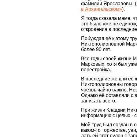
фамилии Ярославовы. (
в Архангельском»
).
Я тогда сказала маме, чт
это было уже не единож
откровения в последние 
Побуждая её к этому тру
Никтополионовной Марк
более 90 лет.
Все годы своей жизни 
Марковых, хотя был уже
перестройка.
В последние же дни её 
Никтополионовны говорил
чрезвычайно важно. Нео
Однако её оставляли с в
записать всего.
При жизни Клавдии Ник
информацию,с целью - с
Мой труд был создан в о
каком-то торжестве, уви
дать ей этот рулон с за