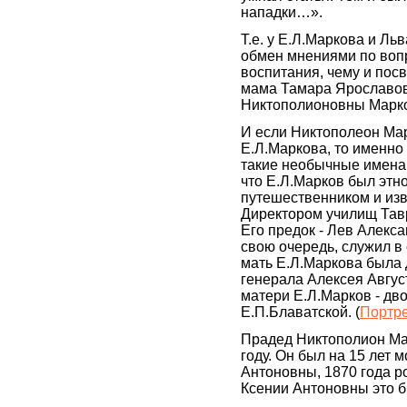
нападки…».
Т.е. у Е.Л.Маркова и Ль
обмен мнениями по воп
воспитания, чему и пос
мама Тамара Ярославов
Никтополионовны Марк
И если Никтополеон Мар
Е.Л.Маркова, то именно 
такие необычные имена д
что Е.Л.Марков был этн
путешественником и из
Директором училищ Тав
Его предок - Лев Алекс
свою очередь, служил в 
мать Е.Л.Маркова была
генерала Алексея Авгус
матери Е.Л.Марков - дв
Е.П.Блаватской. (
Портре
Прадед Никтополион Ма
году. Он был на 15 лет 
Антоновны, 1870 года р
Ксении Антоновны это б