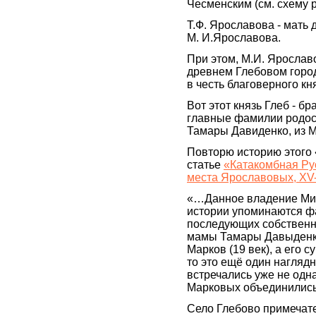
Чесменским (см. схему р
Т.Ф. Ярославова - мать
М. И.Ярославова.
При этом, М.И. Ярослав
древнем Глебовом горо
в честь благоверного кн
Вот этот князь Глеб - бр
главные фамилии родос
Тамары Давиденко, из 
Повторю историю этого
статье
«Катакомбная Рус
места Ярославовых, XV-
«…Данное владение Мих
истории упоминаются ф
последующих собственни
мамы Тамары Давыденко
Марков (19 век), а его 
то это ещё один нагля
встречались уже не од
Марковых объединились
Село Глебово примечате