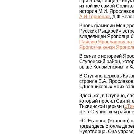
При этом, Герцен - вну
из той же самой Солига
история М.И. Ярославов
А.И.Герцена»
, Д.Ф.Бело
Вновь фамилии Мещерск
Русских Рыцарей» встре
владелицей Ярополца б
Паисию Ярославову на з
Ярополча князя Ярополк
В связи с историей Яро
Ступенский район, кото
выше Коломенским, и К
В Ступино церковь Каза
строила Е.А. Ярославова
«Дневниковых моих зап
Здесь же, в Ступино, с
который просил Святит
Тихвинской церкви (
«Ти
же в Ступинском районе
«С. Еганово (Яганово) н
тогда здесь стояла дер
Чудотворца. Она упразд