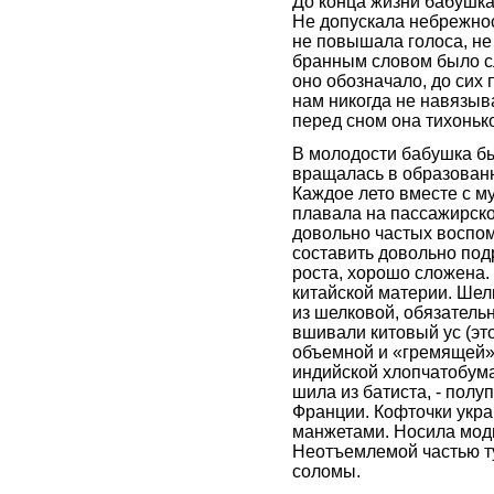
До конца жизни бабушка
Не допускала небрежнос
не повышала голоса, н
бранным словом было сл
оно обозначало, до сих
нам никогда не навязыв
перед сном она тихонь
В молодости бабушка бы
вращалась в образованн
Каждое лето вместе с м
плавала на пассажирско
довольно частых воспо
составить довольно под
роста, хорошо сложена. 
китайской материи. Шел
из шелковой, обязатель
вшивали китовый ус (эт
объемной и «гремящей».
индийской хлопчатобума
шила из батиста, - полу
Франции. Кофточки укр
манжетами. Носила модн
Неотъемлемой частью ту
соломы.