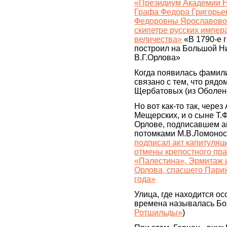
«Президиум Академии Н
Графа Федора Григорьев
Федоровны Ярославово
скипетре русских импер
величества»
«В 1790-е г
построил на Большой Ни
В.Г.Орлова»
Когда появилась фамили
связано с тем, что ряд
Щербатовых (из Оболенс
Но вот как-то так, чере
Мещерских, и о сыне Т.
Орлове, подписавшем а
потомками М.В.Ломоносо
подписал акт капитуля
отмены крепостного пра
«Палестина», Эрмитаж 
Орлова, спасшего Париж
года»
Улица, где находится о
времена называлась Бол
Ротшильды»
)