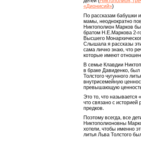
детей (
Никтополион, гре
«Дионисий»
)
По рассказам бабушки 
мамы, неоднократно по
Никтополион Марков б
братом Н.Е.Маркова 2-г
Высшего Монархическог
Слышала я рассказы эти
сама лично знаю, что ре
которые имеют отношен
В семье Клавдии Никто
в браке Давиденко, был
Толстого чугунного лить
внутрисемейную ценнос
превышающую ценность е
Это то, что называется 
что связано с историей 
предков.
Поэтому всегда, все де
Никтополионовны Марк
хотели, чтобы именно эт
литья Льва Толстого бы