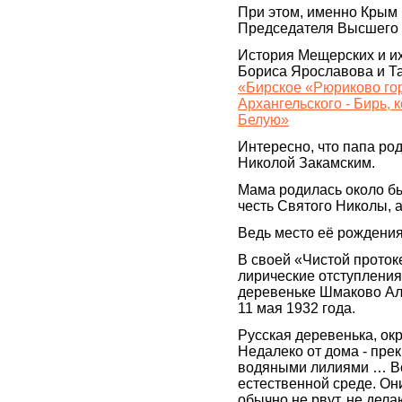
При этом, именно Крым и
Председателя Высшего 
История Мещерских и их
Бориса Ярославова и Та
«Бирское «Рюриково го
Архангельского - Бирь,
Белую»
Интересно, что папа род
Николой Закамским.
Мама родилась около б
честь Святого Николы, 
Ведь место её рождения
В своей «Чистой проток
лирические отступлени
деревеньке Шмаково Ал
11 мая 1932 года.
Русская деревенька, о
Недалеко от дома - пре
водяными лилиями … Во
естественной среде. Он
обычно не рвут, не дела