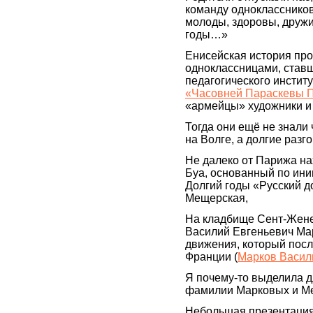
команду одноклассников
молоды, здоровы, дружи
годы…»
Енисейская история про
одноклассницами, став
педагогического институ
«Часовней Параскевы 
«армейцы» художники и
Тогда они ещё не знали
на Волге, а долгие разг
Не далеко от Парижа на
Буа, основанный по ин
Долгий годы «Русский д
Мещерская,
На кладбище Сент-Жене
Василий Евгеньевич Мар
движения, который посл
Франции (
Марков Васил
Я почему-то выделила дл
фамилии Марковых и Ме
Небольшая презентация 