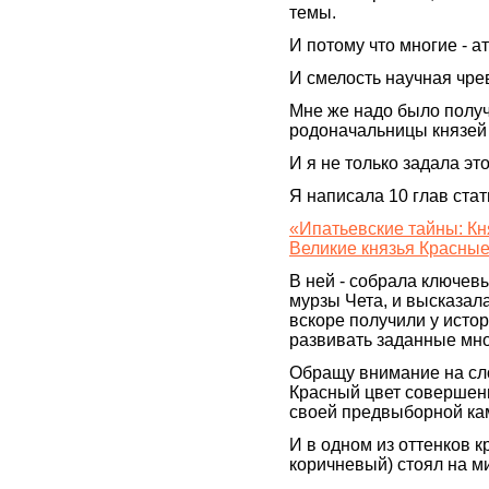
темы.
И потому что многие - а
И смелость научная чр
Мне же надо было получ
родоначальницы князей
И я не только задала эт
Я написала 10 глав стат
«Ипатьевские тайны: Кн
Великие князья Красны
В ней - собрала ключев
мурзы Чета, и высказал
вскоре получили у истор
развивать заданные мн
Обращу внимание на сло
Красный цвет совершен
своей предвыборной ка
И в одном из оттенков к
коричневый) стоял на м