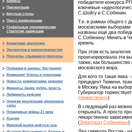
Анонсы
победителя конкурса РГ
ключевые «идеологичес
Презентации
С.Шойгу и С.Собянин.
Круглые столы
Пресс-конференции
Т.е. в рамках общего с
московскими выборами п
Глобальные экономические
стратегии, навигации
названы ещё два победи
С.Собянину: Мечеть в Ч
кремль.
Концепции, аналитика
Экспертиза и законотворчество
При этом есть аналогия
Прогнозы, сбывшиеся прогнозы
проигнорировала эти в
также, как большинство
московского мэра.
Поправки в законы: Экстренно!
Внимание! Угрозы и тенденции
Для кого-то такая явка -
прецедент Тюмени, тра
Новости, комментарии, ремарки
в Москву. Явка на выбор
Финансы, банки, рубль, власть
Губернатор торжествует
Лабиринты реформ
торжествует»
)
Энергия реализации, жизненные
силы
В следующий раз можно
открывать. А просто про
Невидимые войны 21 века
лекарственно зависимо
Ходоки
(
Электорат Собянина»
)
Мировой рынок нефти и газа
Два символа России - н
История Ярославовых. Камень и