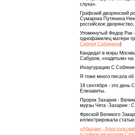
слуха».
Графский дворянский ро
Сумарока Путянина Нек
российское дворянство,
Упомянутый Федор Рак -
однофамилец матери тр
Сергея Собянина
)
Кандидат в мэры Москвы
Сабуров, «надетым» на 
Инаугурацию С.Собянин 
Я тоже много писала об э
18 сентября - это день
Елизаветы.
Пророк Захария - Велик
мурзы Чета -Захарии : 
Фреской Великого Закар
иллюстрировала статью 
«Абхазия - Апостольски
и тайное евангелие Свя