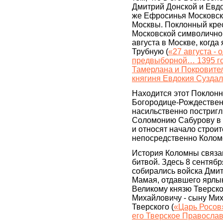
Дмитрий Донской и Евдо
же Ефросинья Московск
Москвы. Поклонный кре
Московской символично 
августа в Москве, когда
Трубную (
«27 августа - 
предвыборной… 1395 го
Тамерлана и Покровите
княгиня Евдокия Сузда
Находится этот Поклонн
Богородице-Рождествен
насильственно постригл
Соломонию Сабурову в 1
и относят начало строи
непосредственно Колом
История Коломны связа
битвой. Здесь 8 сентябр
собирались войска Дмит
Мамая, отдавшего ярлы
Великому князю Тверск
Михайловичу - сыну Ми
Тверского (
«Царь Росов
его Тверское Правосла