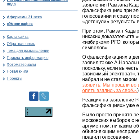
вода
заявления Рамзана Кад
фальсификациях при эл
голосовании и сразу пос
Афоризмы 21 века
«дотянули» результат» 
«Умное кафе»
При этом, Рамзан Кады
никаких доказательств 
Карта сайта
«избирком» РГО, котор
Обратная связь
символов».
Тема для размышлений
О фальсификациях в де
Прислать информацию
заявил также А.Навальны
Фотоматериалы
поскольку, если вычест
Новая книга
зависимый электорат», 
Проекты
набрал и не стал мэром
заявить. Мы прошли во в
опять взялись за своё».
)
Реакция на заявление 
фальсификациях» уже е
Было просто принято р
московских выборов с 
аргументом, ни каким об
объясняющим несправе
правил голосования.