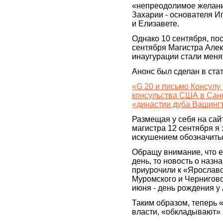
«непреодолимое желание
Захарии - основателя И
и Елизавете.
Однако 10 сентября, пос
сентября Магистра Алек
инаугурации стали меня
Анонс был сделан в стат
«G 20 и письмо Консулу
консульства США в Санк
«династии дуба Вашинг
Размещая у себя на сай
магистра 12 сентября я 
искушением обозначитьс
Обращу внимание, что 
день, то новость о наз
приурочили к «Ярославо
Муромского и Черниговс
июня - день рождения у
Таким образом, теперь 
власти, «обкладывают» 