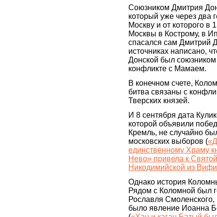
Союзником Дмитрия Дон
который уже через два 
Москву и от которого в 
Москвы в Кострому, в И
спасался сам Дмитрий Д
источниках написано, ч
Донской был союзником
конфликте с Мамаем.
В конечном счете, Коло
битва связаны с конфли
Тверских князей.
И 8 сентября дата Кули
которой объявили побе
Кремль, не случайно бы
московских выборов (
«Д
единственному Храму к
Нево» привела к Свято
Никодимийской из Виф
Однако история Коломны
Рядом с Коломной был г
Рославля Смоленского, 
было явление Иоанна Б
(
«Хан и каган Батый бы