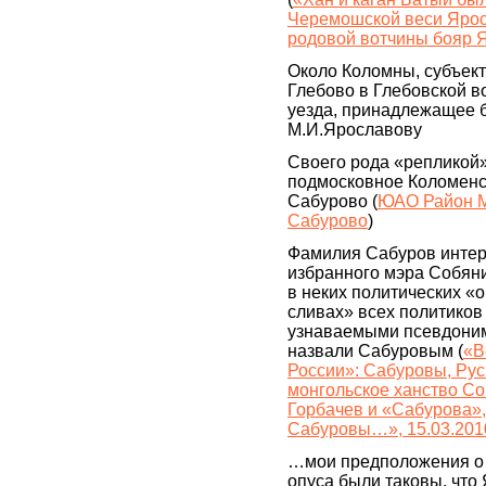
Черемошской веси Яросл
родовой вотчины бояр 
Около Коломны, субъект
Глебово в Глебовской в
уезда, принадлежащее 
М.И.Ярославову
Своего рода «репликой
подмосковное Коломенск
Сабурово (
ЮАО Район М
Сабурово
)
Фамилия Сабуров интер
избранного мэра Собянин
в неких политических «
сливах» всех политиков
узнаваемыми псевдони
назвали Сабуровым (
«В
России»: Сабуровы, Русь
монгольское ханство Со
Горбачев и «Сабурова»
Сабуровы…», 15.03.201
…мои предположения о 
опуса были таковы, что 