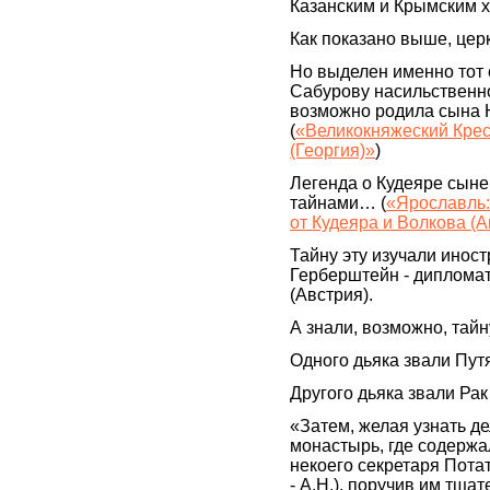
Казанским и Крымским 
Как показано выше, цер
Но выделен именно тот 
Сабурову насильственно
возможно родила сына Ю
(
«Великокняжеский Крес
(Георгия)»
)
Легенда о Кудеяре сыне
тайнами… (
«Ярославль:
от Кудеяра и Волкова (
Тайну эту изучали инос
Герберштейн - дипломат
(Австрия).
А знали, возможно, тай
Одного дьяка звали Пут
Другого дьяка звали Рак
«Затем, желая узнать де
монастырь, где содержа
некоего секретаря Пота
- А.Н.), поручив им тща