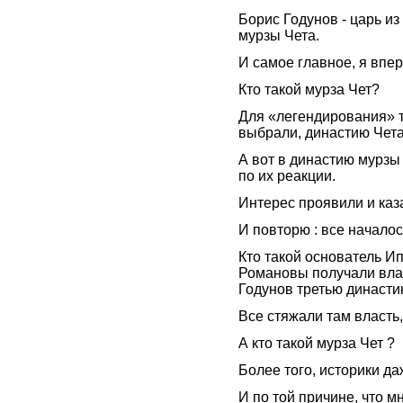
Борис Годунов - царь из
мурзы Чета.
И самое главное, я впе
Кто такой мурза Чет?
Для «легендирования» т
выбрали, династию Чета
А вот в династию мурзы 
по их реакции.
Интерес проявили и каз
И повторю : все началось
Кто такой основатель И
Романовы получали вла
Годунов третью династи
Все стяжали там власть,
А кто такой мурза Чет ?
Более того, историки да
И по той причине, что м