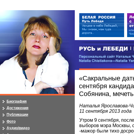
РУСЬ и ЛЕБЕДИ | RUSI — LEB
Персональный сайт Натальи Чистя
Natalia Chistiakova—Natalia Yarosla
«Сакральные даты
сентября кандида
Собянина, мечеть
Биография
Наталья Ярославова-Ч
Достижения
11 сентября 2013 года
Публикации
Утром 9 сентября, посл
Фото
выборов мэра Москвы, 
Аудио/видео
-мажор были тихо доср