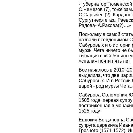
- губернатор Тюменской
О.Чемезов (7), тоже зам
С.Сарычев (?), Карданов 
Сургутнефтегаз,, Раевски
Радова- А.Ракова(?)…»
Поскольку в самой стать
назвали псевдонимом Са
Сабуровых и о истории 
мурзы Чета ничего не бы
ситуация с «Собянины
«спала» почти пять лет.
Все началось в 2010 -201
выделила, что две цари
Сабуровых. И в России 
царей - род мурзы Чета.
Сабурова Соломония Юр
1505 года, первая супруг
постриженная в монахи
1525 году
Евдокия Богдановна Са
супруга царевича Ивана
Грозного (1571-1572). И