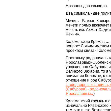
Названы два символа.
Два символа - две поли
Мечеть - Рамзан Кадыро
мечети прямо включает 
мечеть им. Ахмат-Хадж
Чечни».
Коломенский Кремль … 
вопрос: С чьим именем 
проектом связан Коломе
Поскольку родоначальн
Ярославовых-Оболенски
урожденная Сабурова из
Великого Захарии, то я 
внимания Коломне, к ко
отношение и род Сабур
Царедворцы и Царица, 
(Сабурова) - родоночал
Ярославовых»
)
Коломенский кремль в с
изначально Рязанского 
тем, что в его Вознесен