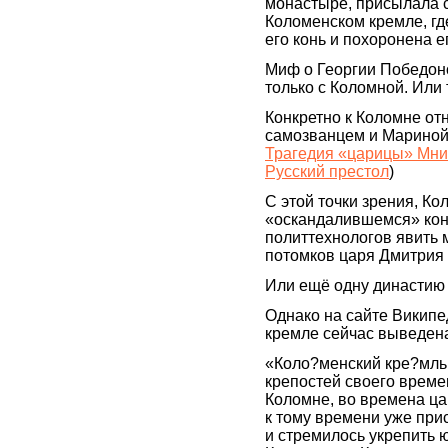
монастыре, присылала 
Коломенском кремле, гд
его конь и похоронена е
Миф о Георгии Победоно
только с Коломной. Или 
Конкретно к Коломне отн
самозванцем и Мариной
Трагедия «царицы» Мниш
Русский престол
)
С этой точки зрения, Ко
«оскандалившемся» кон
политтехнологов явить 
потомков царя Дмитрия
Или ещё одну династию 
Однако на сайте Википе
кремле сейчас выведен
«Коло?менский кре?мль
крепостей своего времен
Коломне, во времена ца
к тому времени уже при
и стремилось укрепить 