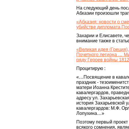
На следующий день посл
Абхазии произошли тра
«Абхазия: новости о см
убийстве дипломата По
Захарии и Елисавете, че
внимание также в статье
«Великая идея (Греция)
Почетного легиона … М
ряду Героев войны 1812
Процитирую :
«…Посвящение в кавале
праздник - тезоименитст
матери Иоанна Крестите
кавалергардов, праведн
адресу ул. Захарьевская
история Захарьевской у
кавалергардов: М.Ф. Орл
Лопухина…»
Поэтому первый проект 
всякого сомнения, явля