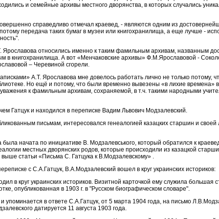
одились и семейные архивы местного дворянства, в которых случались уник
совершенно справедливо отмечал краевед, - являются одним из достоверней
 потому передача таких бумаг в музеи или книгохранилища, а еще лучше - ис
ность".
Т. Ярославова относились именно к таким фамильным архивам, названным д
м в книгохранилища. А вот «Менчаковские архивы» Ф.М.Ярославовой - Сокол
славовой – Черевиной сгорели.
аписками» А.Т. Ярославова мне довелось работать лично не только потому, ч
лиотеке. Но ещё и потому, что были временно вывезены «в лихие времена» в
 уважения к фамильным архивам, сохраняемой, в т.ч. такими народными учите
ем Гатцук и находился в переписке Вадим Львович Модзалевский.
убликованным письмам, интересовался генеалогией казацких старшин и своей
была начата по инициативе В. Модзалевського, который обратился к краеве
еалогии местных дворянских родов, которые происходили из казацкой старши
 выше статьи «Письма С. Гатцука к В.Модзалевскому» .
переписке с С.А.Гатцук, В.А.Модзалевский вошел в круг украинских историков:
дил в круг украинских историков. Визитной карточкой ему служила большая с
ке, опубликованная в 1903 г. в "Русском биографическом словаре".
и упоминается в ответе С.А.Гатцук, от 5 марта 1904 года, на письмо Л.В.Модз
залевского датируется 11 августа 1903 года.