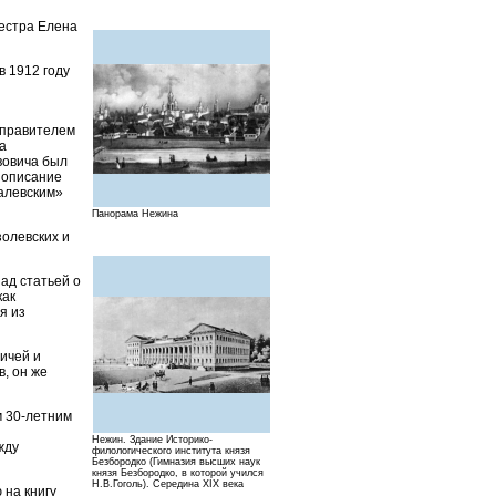
сестра Елена
в 1912 году
 правителем
а
вовича был
ь описание
алевским»
Панорама Нежина
золевских и
ад статьей о
как
я из
тичей и
, он же
м 30-летним
Нежин. Здание Историко-
жду
филологического института князя
Безбородко (Гимназия высших наук
князя Безбородко, в которой учился
Н.В.Гоголь). Середина XIX века
 на книгу