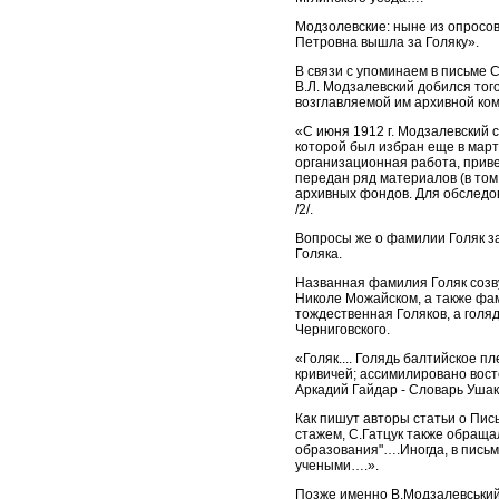
Модзолевские: ныне из опросов,
Петровна вышла за Голяку».
В связи с упоминаем в письме С
В.Л. Модзалевский добился тог
возглавляемой им архивной ком
«С июня 1912 г. Модзалевский 
которой был избран еще в март
организационная работа, приве
передан ряд материалов (в том
архивных фондов. Для обследо
/2/.
Вопросы же о фамилии Голяк за
Голяка.
Названная фамилия Голяк созву
Николе Можайском, а также фами
тождественная Голяков, а голя
Черниговского.
«Голяк.... Голядь балтийское пл
кривичей; ассимилировано вос
Аркадий Гайдар - Словарь Ушак
Как пишут авторы статьи о Пис
стажем, С.Гатцук также обраща
образования"….Иногда, в пись
учеными….».
Позже именно В.Модзалевський 