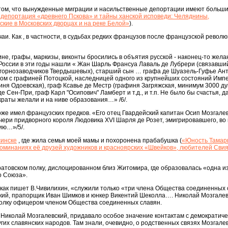
 том, что вынужденные миграции и насильственные депортации имеют больши
 депортация «древнего Пскова» и тайны ханской исповеди: Челяднины,
кие в Московских дворцах и на реке Белой»
).
аи. Как , в частности, в судьбах редких французов после французской революц
не, графы, маркизы, виконты бросились в объятия русской - наконец-то жела
 России в эти годы нашли « Жан Шарль Франсуа Лаваль де Лубрери (связавши
 горнозаводчиков Твердышевых), старший сын … графа де Шуазель-Гуфье Ан
ом с графиней Потоцкой, наследницей одного из крупнейших состояний Импе
иня Одоевская), граф Ксавье де Местр (графиня Загряжская, минимум 3000 ду
Сен-При, граф Карл "Осипович" Ламберт и т.д., и т.п. Не было бы счастья, да.
краты желали и на ниве образования…» /6/.
оже имел французских предков. «Его отец Гвардейский капитан Осип Мозгале
очери придворного короля Людовика XVI Шарля де Розет, эмигрировавшего, во
ию…»/5/.
инске
, где жила семья моей мамы и похоронена прабабушка (
«Юность Тамар
оминаниях её друзей художников и красноярских «Швейков», любителей Свия
атовском полку, дислоцированном близ Житомира, где образовалась «одна и
о Союза».
, как пишет В.Чивилихин, «служили только «три члена Общества соединенных
кий, прапорщик Иван Шимков и юнкер Викентий Шеколла…. Николай Мозгале
олку офицером членом Общества соединенных славян.
 Николай Мозгалевский, придавало особое значение контактам с демократиче
х славянских народов. Там знали, очевидно, о родственных связях Мозгалев