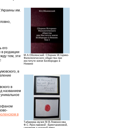
 Украины им.
словно,
ь его
ы в редакции
М.А.Оболенский. Сборник Историко-
жду тем, эти
Филологического общества при
с
институте князя Безбородко в
Нежине
умовского, в
овление
ского в
од названием
 уникальное
Стефаном
ково-
боленском в
Табакерка музея М.В.Ломоносова
Ф.С.Ярославовой –Брянчаниновой,
сведения о которой имел