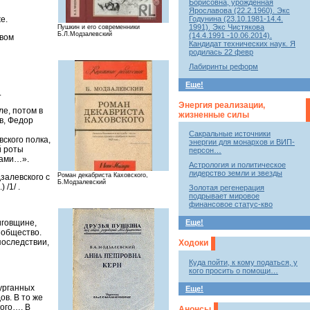
Борисовна, урожденная
Ярославова (22.2.1960). Экс
Годунина (23.10.1981-14.4.
е.
1991). Экс Чистякова
Пушкин и его современники
Б.Л.Модзалевский
(14.4.1991 -10.06.2014).
твом
Кандидат технических наук. Я
родилась 22 февр
Лабиринты реформ
Еще!
.
Энергия реализации,
е, потом в
жизненные силы
в, Федор
Сакральные источники
вского полка,
энергии для монархов и ВИП-
й роты
персон…
лами…».
Астрология и политическое
лидерство земли и звезды
Роман декабриста Каховского,
залевского с
Б.Модзалевский
/1/ .
Золотая регенерация
подрывает мировое
финансовое статус-кво
иговщине,
Еще!
 общество.
последствии,
Ходоки
Куда пойти, к кому податься, у
кого просить о помощи…
урганных
Еще!
ов. В то же
ого…. В
Анонсы