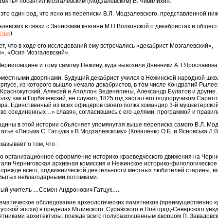
Память» посвятил Мозгалевским (Модзалевским) В. Чивилихин.
это один род, что ясно из переписки В.Л. Модзалевского, представленной ниж
алевских в связи с Записками княгини М.Н.Волконской о декабристах и общес
ть»
).
т, что в ходе его исследований ему встречались «декабрист Мозгалевский»,
», «Осип Мозгалевский».
Черниговщине и тому самому Нежину, куда вывозили Дневники А.Т.Ярославова
местными дворянами. Будущий декабрист учился в Нежинской народной школ
орпусе, из которого вышло немало декабристов, в том числе Кондратий Рылее
Краснокутский, Алексей и Аполлон Веденяпины, Александр Булатов и другие.
лку, как и Горбачевский, не служил, 1825 год застал его подпоручиком Сарато
ра. Единственный из всех офицеров своего полка командир 3-й мушкетерско
тво соединенных…» славян, согласившись с его целями, программой и прави
щины в этой истории объясняет упомянутая выше переписка самого В.Л. Мод
атье «Письма С. Гатцука к В.Модзалевскому» (Коваленко О.Б. и Ясновська Л.В.) 
азывает о том, что :
ло организационное оформление историко-краеведческого движения на Черн
тали Черниговская архивная комиссия и Нежинское историко-филологическое
 прежде всего, подвижнической деятельности местных любителей старины, в
абытых неблагодарными потомками.
ный учитель …Семен Андронович Гатцук….
тематическое обследование археологических памятников (преимущественно к
сской эпохи) в пределах Мглинского, Суражского и Новгород-Северского уезд
ятниками архитектуры, прежде всего полуразрушенным дворцом П. Завадовск