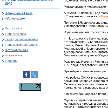
Отдельную главу в его книге «
вода
Модзалевские и Мозгалевские - 
А изучал В.Чивилихин род Мозг
Афоризмы 21 века
«Соединенных славян» (
«Памя
«Умное кафе»
При этом В.Чивилихин упоминае
«Мозгалевокий с Черниговщины
Карта сайта
И упоминания эти относятся к 
Обратная связь
«….Мозгалевские были мелкопо
Тема для размышлений
петербургском 1-м Кадетском к
Прислать информацию
Глинка, Михаил Пушкин, Семен 
Мозгалевский в Черниговском по
Фотоматериалы
дислоцированного близ Житоми
Мозгалевский вступил в Общес
Новая книга
Проекты
Роль города Нежина и Чернигов
С.А.Гатцук, представленная в ст
Преамбула к этим письмам расск
«На рубеже XIX-XX в. произош
ведущими центрами которого с
Своими успехами они обязаны,
к сожалению, в основном подз
К их числу принадлежал народ
Одним из первых он начал сис
могильников и городищ древнеру
время С. Гатцук занимался пам