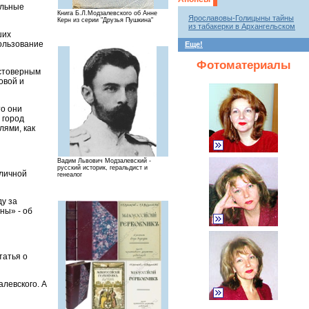
альные
Книга Б.Л.Модзалевского об Анне
Ярославовы-Голицыны тайны
Керн из серии "Друзья Пушкина"
из табакерки в Архангельском
ших
пользование
Еще!
Фотоматериалы
остоверным
овой и
то они
 город
лями, как
Вадим Львович Модзалевский -
русский историк, геральдист и
 личной
генеалог
ду за
ны» - об
татья о
алевского. А