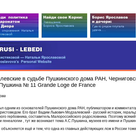
EDI
ковой — Натальи Ярославовой
vova’s Personal Website
левские в судьбе Пушкинского дома РАН, Черниговс
.Пушкина № 11 Grande Loge de France
ова
ыл одним из основателей Пушкинского дома РАН, публикатором и комментат
ристоведом. Его брат Вадим Львович Модзалевский - русский историк, гераль
ого гербовника, составитель Малороссийского родословника. Поэтому всякий р
 генеалогии , тут же возникает тема А.С.Пушкина, музеев его имени и Пушкин
 объясняется ещё и тем, что одна из главных действующих лож в России тож