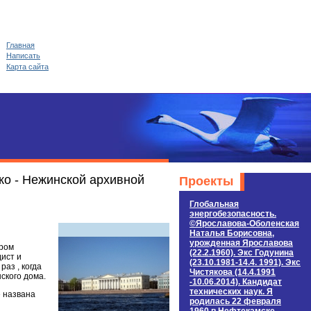
Главная
Написать
Карта сайта
ко - Нежинской архивной
Проекты
Глобальная
энергобезопасность.
©Ярославова-Оболенская
Наталья Борисовна,
урожденная Ярославова
ором
(22.2.1960). Экс Годунина
дист и
(23.10.1981-14.4. 1991). Экс
аз , когда
Чистякова (14.4.1991
ского дома.
-10.06.2014). Кандидат
технических наук. Я
е названа
родилась 22 февраля