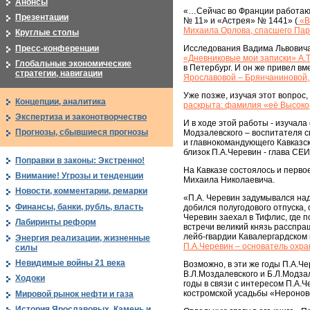
Анонсы
«…Сейчас во Франции работают
Презентации
№ 11» и «Астрея» № 1441» (
«В
Михаила Орлова, спасшего Пар
Круглые столы
Пресс-конференции
Исследования Вадима Львовича
«Дневниковые мои записки» А.
Глобальные экономические
в Петербург. И он же привел вм
стратегии, навигации
Ярославовой – Брянчаниновой, 
Уже позже, изучая этот вопрос
Концепции, аналитика
раскрыта: фамилия «её Высоко
Экспертиза и законотворчество
И в ходе этой работы - изучала
Прогнозы, сбывшиеся прогнозы
Модзалевского – воспитателя с
и главнокомандующего Кавказск
близок П.А.Черевин - глава СЕ
Поправки в законы: Экстренно!
На Кавказе состоялось и перво
Внимание! Угрозы и тенденции
Михаила Николаевича.
Новости, комментарии, ремарки
«П.А. Черевин задумывался над
Финансы, банки, рубль, власть
добился полугодового отпуска,
Черевин заехал в Тифлис, где 
Лабиринты реформ
встречи великий князь расспра
лейб-гвардии Кавалергардском п
Энергия реализации, жизненные
П.А.Черевин – основатель охр
силы
Невидимые войны 21 века
Возможно, в эти же годы П.А.Ч
В.Л.Моздалевского и Б.Л.Модзал
Ходоки
годы в связи с интересом П.А.
костромской усадьбы «Нероново
Мировой рынок нефти и газа
История Ярославовых. Камень и