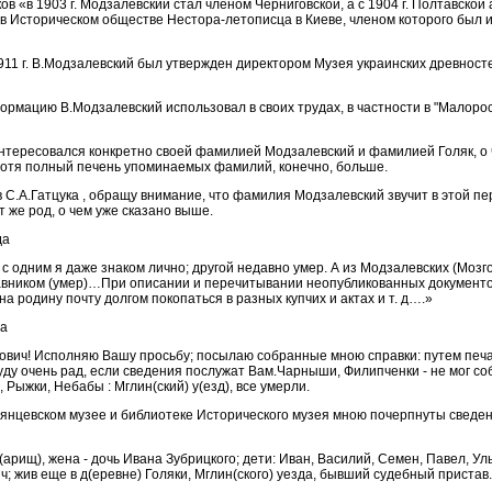
ков «в 1903 г. Модзалевский стал членом Черниговской, а с 1904 г. Полтавской
 в Историческом обществе Нестора-летописца в Киеве, членом которого был 
1911 г. В.Модзалевский был утвержден директором Музея украинских древност
ормацию В.Модзалевский использовал в своих трудах, в частности в "Малоро
нтересовался конкретно своей фамилией Модзалевский и фамилией Голяк, о
, хотя полный печень упоминаемых фамилий, конечно, больше.
 С.А.Гатцука , обращу внимание, что фамилия Модзалевский звучит в этой пер
от же род, о чем уже сказано выше.
да
с одним я даже знаком лично; другой недавно умер. А из Модзалевских (Мозг
равником (умер)…При описании и перечитывании неопубликованных документо
 родину почту долгом покопаться в разных купчих и актах и т. д….»
да
вич! Исполняю Вашу просьбу; посылаю собранные мною справки: путем печ
Буду очень рад, если сведения послужат Вам.Чарныши, Филипченки - не мог со
 Рыжки, Небабы : Мглин(ский) у(езд), все умерли.
мянцевском музее и библиотеке Исторического музея мною почерпнуты сведе
в(арищ), жена - дочь Ивана Зубрицкого; дети: Иван, Василий, Семен, Павел, Ул
 жив еще в д(еревне) Голяки, Мглин(ского) уезда, бывший судебный пристав