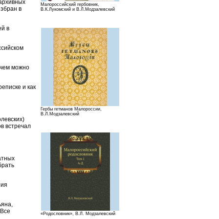
 архивных
Малороссийский гербовник,
избран в
В.К.Лукомский и В.Л.Модзалевский
ей в
ссийском
 чем можно
еписке и как
Гербы гетманов Малороссии,
В.Л.Модзалевский
олевских)
в встречал
атных
брать
ния
ьяна,
.Все
«Родословник», В.Л. Модзалевский