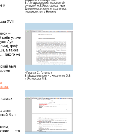
В.Л.Модзалевский, называя её
е и
супругой А.Т.Ярославова , чьи
Дневниковые записки хранились
несколько лет в Нежине
ии XVIII
нной –
й себя узами
туан Луи
рии), граф
ш), а также
.. Такого же
вский был
 время
«Письма С. Гатцука к
В.Модзалевскому» , Коваленко О.Б.
и Ясновська Л.В.
ы
жска,
з самых
 славян —
вский был
ским,
ского — его