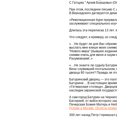
С.Гатцука " Архив Борщовых (О
При этом, последнее письмо С.
В.Вернадского датируется декаб
«Революционная буря прервала 
заслуживают специального изуч
Длилась эта переписка 13 лет.
Что следует, к примеру, из сле
«…Не будет ли для Вас обремен
выслать мне клише моих снимко
"Нового мира" (бывшее издание
снимки очень для меня и науки 
Разумовским!..»
«…Не знаете ли судьбу Батуринс
Вене служивший почтальоном, 
дворца 80 тысяч? Правда ли это
Батуринский дворец — это палл
Батурине… В настоящее время 
«Гетманская столица». Дворцов
наследие украинской государс
А сам город Батурин на Черниго
Баторией, от войск которого з
Печерская Божия Матерь и Неб
Пскове и Москве. Оплоты право
300 лет назад Петр I приказал 