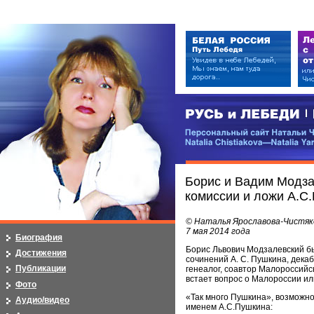
РУСЬ и ЛЕБЕДИ | RUSI — LEB
Персональный сайт Натальи Чистя
Natalia Chistiakova—Natalia Yarosla
Борис и Вадим Модза
комиссии и ложи А.С
© Наталья Ярославова-Чистяк
7 мая 2014 года
Биография
Борис Львович Модзалевский б
Достижения
сочинений А. С. Пушкина, декаб
Публикации
генеалог, соавтор Малороссийск
встает вопрос о Малороссии или
Фото
«Так много Пушкина», возможно
Аудио/видео
именем А.С.Пушкина: