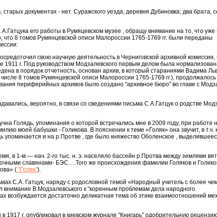
 старых документах - нет. Суражского уезда, деревня Дубиновка; два брата, 
.А.Гатцука его работы в Румяцевском музее , обращу внимание на то, что уже 
о, что 8 томов Румянцевской описи Малороссии 1765-1769 гг. были переданы
иссии:
сосредоточил свою научную деятельность в Черниговской архивной комиссии,
е 1911 г. Под руководством Модзалевского первым делом была нормализован
дена в порядок отчетность, основан архив, в который стараниями Вадима Ль
 числе 8 томов Румянцевской описи Малороссии 1765-1769 гг.), продолжалос
вания периферийных архивов было создано "архивное бюро" во главе с Модз
давались, вероятно, в связи со сведениями письма С.А.Гатцук о родстве Мод
чна Голядь, упоминания о которой встречались мне в 2009 году, при работе н
лию моей бабушки - Голикова. В пояснении к теме «Голяк» она звучит, в т.ч. 
дь упоминается и на р.Протве , где было княжество Оболенское , выделившеес
емя, в 1-м — нач. 2-го тыс. н. э. населяло бассейн р.Протва между землями вя
точными славянами- БЭС….Того же происхождения фамилии Голяков и Голиков
ова» (
"Голяк"
).
ьмах С.А. Гатцук, наряду с родословной темой «Народный учитель с более че
л внимание В.Модзалевського к "коренным проблемам дела народного
мах возбуждается достаточно деликатная тема об этике взаимоотношений ме
в 1917 г. опубликовал в киевском журнале "Книгарь" одобрительную рецензию