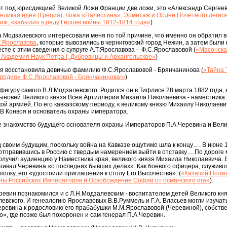
 под юрисдикцией Великой Ложи Франции две ложи, это «Александр Сергее
еликая идея (Греция), ложа «Палестина», Эрмитаж и Орден Почетного легио
иж, «забыли» в ряду Героев войны 1812-1814 года»
).
 Модзалевского интересовали меня по той причине, что именно он обратил 
Т.Ярославова
, которые вывозились в черниговский город Нежин, а затем был
есте с этим сведения о супруге А.Т.Ярославова – Ф.С.Ярославовой (
«Масонска
Академия Наук Петра I, Дубровицы и Архангельское»
)
, я восстановила девичью фамилию Ф.С.Ярославовой - Брянчанинова (
«Тайна 
родия» Ф.С.Ярославовой - Брянчанинова!»
)
 фигуру самого В.Л.Модзалевского. Родился он в Тифлисе 28 марта 1882 года, 
ыновей Великого князя Всея Артиллерии Михаила Николаевича - наместника 
ой армией. По его кавказскому периоду, к великому князю Михаилу Николаеви
ИВ Конвоя и основатель охраны императора.
е знакомство будущего основателя охраны Императоров П.А.Черевина и Вели
 своим будущим, поскольку война на Кавказе ощутимо шла к концу…. В июне 1
 отправившись в Россию с твердым намерением выйти в отставку….По дороге 
получил аудиенцию у Наместника края, великого князя Михаила Николаевича. 
шивал Черевина «о последних бывших делах». Как боевого офицера, служивш
олку, его «удостоили приглашения к столу Его Высочества». (
«Казачий Полк
аны Российских Императоров и Освобождение Софии от османского ига»
).
еревин познакомился и с Л.Н.Модзалевским - воспитателем детей Великого кня
евского. И генеалогию Ярославовых В.В.Руммель и Г.А. Власьев могли изучать
Черевина к родословию его прабабушки М.М.Ярославовой (Черевиной), собст
», где позже был похоронен и сам генерал П.А.Черевин.