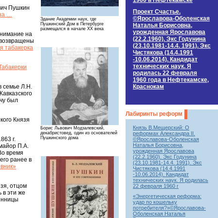
1960 в Нефтекамске
вич Пушкин
Проект Счастье.
на …
©Ярославова-Оболенская
Здание Академии наук, где
Пушкинский Дом в Петербурге
Наталья Борисовна,
размещался в начале XX века
урожденная Ярославова
внимание на
(22.2.1960). Экс Годунина
и возвращены
(23.10.1981-14.4. 1991). Экс
я табакерка
Чистякова (14.4.1991
-10.06.2014). Кандидат
технических наук. Я
Табакерки
родилась 22 февраля
1960 года в Нефтекамске,
Краснокам
в семье Л.Н.
Кавказского
чу был
Лабиринты реформ
кого Князя
Князь В.Мещерский: О
Борис Львович Модзалевский,
реформах Александра II.
декабристовед, один из основателей
Пушкинского дома
863 г.
©Ярославова-Оболенская
Наталья Борисовна,
майор П.А.
урожденная Ярославова
Во время
(22.2.1960). Экс Годунина
его ранее в
(23.10.1981-14.4. 1991). Экс
овник»
Чистякова (14.4.1991
-10.06.2014). Кандидат
технических наук. Я родилась
зя, отцом
22 февраля 1960 г
 в эти же
«Энергетическая реформа:
венницы
удар по кошельку
потребителя?»©Ярославова-
Оболенская Наталья