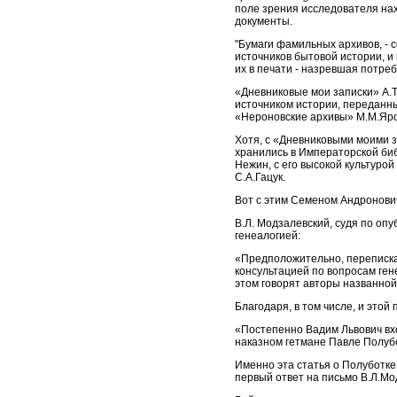
поле зрения исследователя нах
документы.
"Бумаги фамильных архивов, - 
источников бытовой истории, и
их в печати - назревшая потреб
«Дневниковые мои записки» А.
источником истории, переданны
«Нероновские архивы» М.М.Яро
Хотя, с «Дневниковыми моими з
хранились в Императорской биб
Нежин, с его высокой культурой
С.А.Гацук.
Вот с этим Семеном Андронович
В.Л. Модзалевский, судя по оп
генеалогией:
«Предположительно, переписка 
консультацией по вопросам ген
этом говорят авторы названной
Благодаря, в том числе, и этой 
«Постепенно Вадим Львович вхо
наказном гетмане Павле Полубот
Именно эта статья о Полуботке 
первый ответ на письмо В.Л.Мод