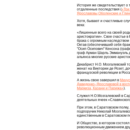
История же свидетельствует о
отдаленные последствия (
«Три
Ярославовы,Оболенские и Глинс
Хотя, бывают и счастливые случ
века:
«Лишенные всего на своей роди
аристократии». Свое счастье в
брака с огромным наследством
Октав (обеспечивший себя брак
"Осип Осипович" Кенсона (граф
граф Арман Шарль Эммануэль де 
альянса многие русские аристо
Декабрист Н.О. Мозгалевский т
женат на Виктории де Розет, д
французской революции в Росс
А жизнь свою завершил в
Минус
Давиденко–Ярославовой в восп
Маркиза, Казани и Парижа»
).
Cлужил Н.О.Мозгалевский в Сар
деятельных ячеек «Славянског
При этом, в Саратовском полку
подпоручик Николай Мозгалевс
единственным в Саратовском п
И Общество, в котором состоял
революционным движением други