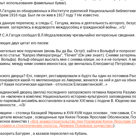
пыт использования фамильных бумаг).
А.Гатцука из обнаруженных в Институте рукописей Национальной библиотеки
рем 1916 года. Был ли он жив в 1917 году ? Не известно.
данную переписку, а следы С. Гатцука, жизнь и деятельность которого, безу
ения. затерялись в водовороте междуусобиц и гражданской войны...»/1/
 И С.А.Гатцук сообщал В.Л.Модзалевскому чрезвычайно интересные сведения.
дующих двух цитат его писем:
ительно мое поручение (вновь Вы да Вы. Остр!): зайти к Вольфу9 и попросит
в по статье: "Каприз Императрицы", "Почеп" (Он уже знает). Снимки затерян
 Вольфа). Вольф обещал выслать мне с снимка клише, но я и не получил. А ме
важны; между ними снимок иконостаса, где венчалась Елиз(авета) Петр(овна) 
кого дворца? Его, говорят, реставрировали и будто бы один из потомков Раз
понравился какой-то миллионерше из Америки, женился на ней и дал на обн
? Какая поэтическая идиллия - отголосок Елизаветинской!...»
адианский дворец (вилла) последнего запорожского гетмана Кирилла Разумов
он «включен в комплекс Национального историко-культурного заповедника п
о-парковый ансамбль восстановлен в начале XXI века с подачи В. Ющенко как
твенности…»/3/
вщине – столица Казацкой Украины в XVII-XVIII годах основан , тем самым, 
ащитили монастыри , освещенные при Князе Пскова Ярославе Оболенском, Пс
есное воинство (
«Всё храмостроительство при Псковском Князе Ярославе О
славия и стратегические погосты. Древнее Псковское зодчество»
).
разорить Батурин , а казаков переселил на Кубань.