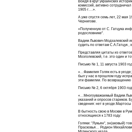
Войдя в круг украинских истори
комиссий, активно сотрудничал
1905 г….».
А уже спустя семь лет, 22 мая 
Чернигове.
«Полученную от С. Гатцука инф
родословнике".
Вадим Львович Модзалевский и
судить по ответам С.А.Гатцук 
Представляя цитаты из ответов
Мозголевский, т.е. это один и т
Письмо № 1, 11 августа 1903 го
«…Фамилия Голяк есть в уезде; 
был у нас в прошлом году исп
эти фамилии. По возвращению на
Письмо № 2, 6 октября 1903 го
«…Многоуважаемый Вадим Льво
указаний и опросов стариков. 
сведения: нет в уезде.Мартосы ,
В бытность свою в Москве в Ру
относящиеся к 1783 году:
Голяки: "Лукьян", зн(аковый) то
Прасковья… Родион Михайлович;
Мглинского уезда….