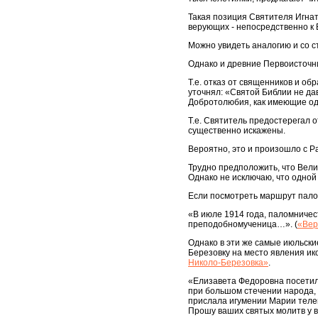
Такая позиция Святителя Игна
верующих - непосредственно к 
Можно увидеть аналогию и со 
Однако и древние Первоисточни
Т.е. отказ от священников и о
уточнял: «Святой Библии не да
Добротолюбия, как имеющие од
Т.е. Святитель предостерегал 
существенно искажены.
Вероятно, это и произошло с Р
Трудно предположить, что Вели
Однако не исключаю, что одной 
Если посмотреть маршрут палом
«В июле 1914 года, паломниче
преподобномученица…». (
«Вер
Однако в эти же самые июльски
Березовку на место явления ик
Николо-Березовка»
.
«Елизавета Федоровна посетила
при большом стечении народа,
прислала игумении Марии телег
Прошу ваших святых молитв у в