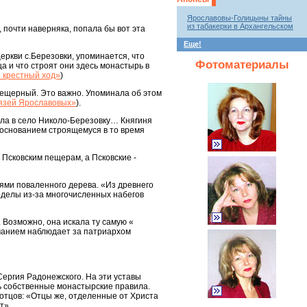
Ярославовы-Голицыны тайны
из табакерки в Архангельском
 почти наверняка, попала бы вот эта
Еще!
еркви с.Березовки, упоминается, что
Фотоматериалы
а и что строят они здесь монастырь в
 крестный ход»
)
пещерный. Это важно. Упоминала об этом
нязей Ярославовых»
).
ла в село Николо-Березовку… Княгиня
 основанием строящемуся в то время
 Псковским пещерам, а Псковские -
ями поваленного дерева. «Из древнего
еделы из-за многочисленных набегов
 Возможно, она искала ту самую «
манием наблюдает за патриархом
Сергия Радонежского. На эти уставы
ь собственные монастырские правила.
 отцов: «Отцы же, отделенные от Христа
т».