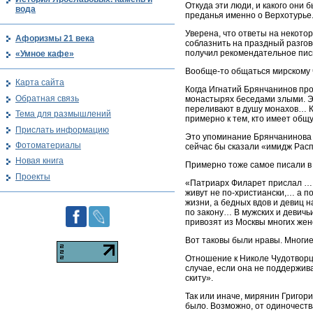
Откуда эти люди, и какого они 
вода
преданья именно о Верхотурье.
Уверена, что ответы на некотор
Афоризмы 21 века
соблазнить на праздный разгов
получил рекомендательное пись
«Умное кафе»
Вообще-то общаться мирскому 
Карта сайта
Когда Игнатий Брянчанинов про
Обратная связь
монастырях беседами злыми. Э
переливают в душу монахов… Кр
Тема для размышлений
примерно к тем, кто имеет общу
Прислать информацию
Это упоминание Брянчанинова о
Фотоматериалы
сейчас бы сказали «имидж Расп
Новая книга
Примерно тоже самое писали в 
Проекты
«Патриарх Филарет прислал … г
живут не по-христиански,… а п
жизни, а бедных вдов и девиц н
по закону… В мужских и девичь
привозят из Москвы многих жен
Вот таковы были нравы. Многие
Отношение к Николе Чудотворцу 
случае, если она не поддержив
скиту».
Так или иначе, мирянин Григор
было. Возможно, от одиночеств