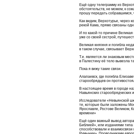
Ещё одну телеграмму из Верхот
обстоятельств, не можем, к со
прошу передать собравшимся, ч
Как видим, Верхотурье, через 
рекой Кама, прямо связаны одн
И по какой-то причине Великая
уже со своей сестрой, путешест
Великая княгиня и погибла нед
в таком случае, связывает Вер
Т.е. является ли знаковым мес
в Палестину её тело вывезла та
Пока я вижу такие связи.
Алапаевск, где погибла Елизав
старообрядцев он противостоял
В настоящее время в городе на
Навьянских старообрядческих и
Исследователи «Невьянской шко
те, которые были заложены Моск
Ярославле, Ростове Великом, Ко
времени»
Ещё один важный вывод автора
Библией», или изданиями типа
способствовали и взаимосвязи 
Румынии». Проводниками европ