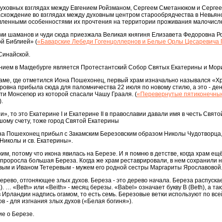
духовных взглядах между Евгением Ройзманом, Сергеем Сметанюком и Серге
асхождение во взглядах между духовным центром старообрядчества в Невьян
мленными особенностями их прочтения на территории проживания малочисл
ами шаманов и чуди сюда приезжала Великая княгиня Елизавета Федоровна Ром
й Библией» (
«Баварские Лебеди Гогенцоллернов и Белые Орлы Цесаревича 
Синайской.
ием в Магдебурге является Протестантский Собор Святых Екатерины и Мо
Каме, где отметился Иона Пошехонец, первый храм изначально назывался «Х
ровна прибыла сюда для паломничества 22 июля по новому стилю, а это - д
сти Монсегюр из которой спасали Чашу Грааля. (
«Перевернутые пятиконечные 
).
 «и», то это Екатерине I и Екатерине II в православии давали имя в честь Свя
шому счету, тоже город Святой Екатерины
на Пошехонец прибыл с Закамским Березовским образом Николы Чудотворца, 
Николы и св. Екатерины».
им, потому что икона явилась на Березе. И я помню в детстве, когда храм ещ
 проросла большая Береза. Когда же храм реставрировали, в нем сохранили 
ым и Иваном Тетеревым - мужем его родной сестры Маргариты Ярославовой
дерево, отгоняющее злых духов. Береза - это дерево начала. Береза распускае
. … «Beth» или «Beith» - месяц березы. «Babel» означает букву В (Beth), а так
 Ирландии надпись огамом, то есть семь. Березовые ветки используют по все
в - для изгнания злых духов («Белая богиня»).
ие о Березе.