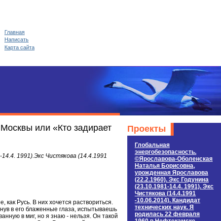
Главная
Написать
Карта сайта
 Москвы или «Кто задирает
Проекты
Глобальная
энергобезопасность.
14.4. 1991).Экс Чистякова (14.4.1991
©Ярославова-Оболенская
Наталья Борисовна,
урожденная Ярославова
(22.2.1960). Экс Годунина
(23.10.1981-14.4. 1991). Экс
Чистякова (14.4.1991
-10.06.2014). Кандидат
, как Русь. В них хочется раствориться.
технических наук. Я
нув в его блаженные глаза, испытываешь
родилась 22 февраля
анную в миг, но я знаю - нельзя. Он такой