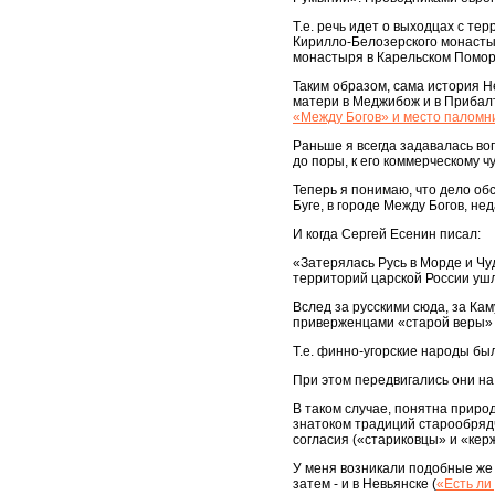
Т.е. речь идет о выходцах с т
Кирилло-Белозерского монастыр
монастыря в Карельском Помор
Таким образом, сама история 
матери в Меджибож и в Прибал
«Между Богов» и место паломни
Раньше я всегда задавалась во
до поры, к его коммерческому чу
Теперь я понимаю, что дело обс
Буге, в городе Между Богов, н
И когда Сергей Есенин писал:
«Затерялась Русь в Морде и Чу
территорий царской России ушл
Вслед за русскими сюда, за Ка
приверженцами «старой веры» 
Т.е. финно-угорские народы был
При этом передвигались они н
В таком случае, понятна приро
знатоком традиций старообряд
согласия («стариковцы» и «керж
У меня возникали подобные же 
затем - и в Невьянске (
«Есть ли