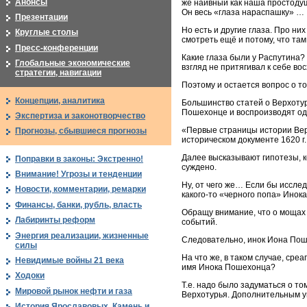
Анонсы
же наивный как наша простодуш
Он весь «глаза нараспашку» …
Презентации
Но есть и другие глаза. Про ни
Круглые столы
смотреть ещё и потому, что там
Пресс-конференции
Какие глаза были у Распутина? 
Глобальные экономические
взгляд не притягивал к себе в
стратегии, навигации
Поэтому и остается вопрос о т
Концепции, аналитика
Большинство статей о Верхотур
Пошехонце и воспроизводят оди
Экспертиза и законотворчество
«Первые страницы истории Верх
Прогнозы, сбывшиеся прогнозы
историческом документе 1620 г
Далее высказывают гипотезы, к
Поправки в законы: Экстренно!
суждено.
Внимание! Угрозы и тенденции
Ну, от чего же… Если бы иссле
Новости, комментарии, ремарки
какого-то «черного попа» Инока
Финансы, банки, рубль, власть
Обращу внимание, что о мощах 
Лабиринты реформ
событий.
Энергия реализации, жизненные
Следовательно, инок Иона Поше
силы
На что же, в таком случае, ср
Невидимые войны 21 века
имя Инока Пошехонца?
Ходоки
Т.е. надо было задуматься о то
Мировой рынок нефти и газа
Верхотурья. Дополнительным ук
История Ярославовых. Камень и