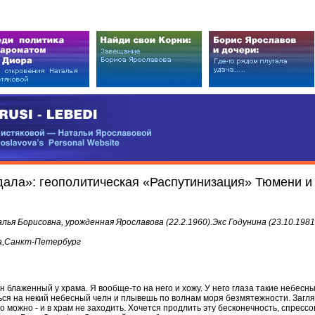
EDI
ковой — Натальи Ярославовой
vova’s Personal Website
дала»: геополитическая «Распутинизация» Тюмени и
я Борисовна, урожденная Ярославова (22.2.1960).Экс Годунина (23.10.1981-
ода,Санкт-Петербург
 блаженный у храма. Я вообще-то на него и хожу. У него глаза такие небесные
ся на некий небесный челн и плывешь по волнам моря безмятежности. Загля
 можно - и в храм не заходить. Хочется продлить эту бесконечность, спрессов