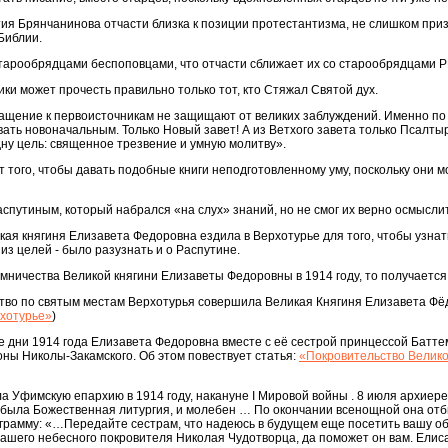
тия Брянчанинова отчасти близка к позиции протестантизма, не слишком пр
Библии.
старообрядцами беспоповцами, что отчасти сближает их со старообрядцами 
ки может прочесть правильно только тот, кто Стяжал Святой дух.
бращение к первоисточникам не защищают от великих заблуждений. Именно п
вать новоначальным. Только Новый завет! А из Ветхого завета только Псалты
ну цель: священное трезвение и умную молитву».
от того, чтобы давать подобные книги неподготовленному уму, поскольку они 
аспутиным, который набрался «на слух» знаний, но не смог их верно осмыслит
кая княгиня Елизавета Федоровна ездила в Верхотурье для того, чтобы узнат
из целей - было разузнать и о Распутине.
ничества Великой княгини Елизаветы Федоровны в 1914 году, то получается, 
ство по святым местам Верхотурья совершила Великая Княгиня Елизавета Фё
хотурье»
)
е дни 1914 года Елизавета Федоровна вместе с её сестрой принцессой Батте
оны Николы-Закамского. Об этом повествует статья:
«Покровительство Велико
 Уфимскую епархию в 1914 году, накануне I Мировой войны . 8 июля архиер
 была Божественная литургия, и молебен … По окончании всенощной она от
рамму: «…Передайте сестрам, что надеюсь в будущем еще посетить вашу оби
ашего небесного покровителя Николая Чудотворца, да поможет он вам. Елис