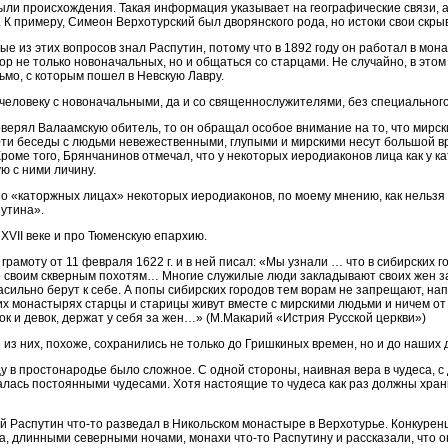
были происхождения. Такая информация указывает на географические связи, а 
 К примеру, Симеон Верхотурский был дворянского рода, но истоки свои скр
ые из этих вопросов знал Распутин, потому что в 1892 году он работал в монас
ор не только новоначальных, но и общаться со старцами. Не случайно, в это
мо, с которым пошел в Невскую Лавру.
человеку с новоначальными, да и со священнослужителями, без специальног
верял Валаамскую обитель, то он обращал особое внимание на то, что мирс
ти беседы с людьми невежественными, глупыми и мирскими несут большой в
оме того, Брянчанинов отмечал, что у некоторых иеродиаконов лица как у к
ю с ними личину.
 «каторжных лицах» некоторых иеродиаконов, по моему мнению, как нельзя 
утина».
XVII веке и про Тюменскую епархию.
рамоту от 11 февраля 1622 г. и в ней писал: «Мы узнали … что в сибирских
о своим скверным похотям… Многие служилые люди закладывают своих жен за
асильно берут к себе. А попы сибирских городов тем ворам не запрещают, на
их монастырях старцы и старицы живут вместе с мирскими людьми и ничем о
ок и девок, держат у себя за жен…» (М.Макарий «Истрия Русской церкви»)
 из них, похоже, сохранились не только до Гришкиных времен, но и до наших
в простонародье было сложное. С одной стороны, наивная вера в чудеса, с д
алась постоянными чудесами. Хотя настоящие то чудеса как раз должны храни
ий Распутин что-то разведал в Никольском монастыре в Верхотурье. Конкурен
а, длинными северными ночами, монахи что-то Распутину и рассказали, что о