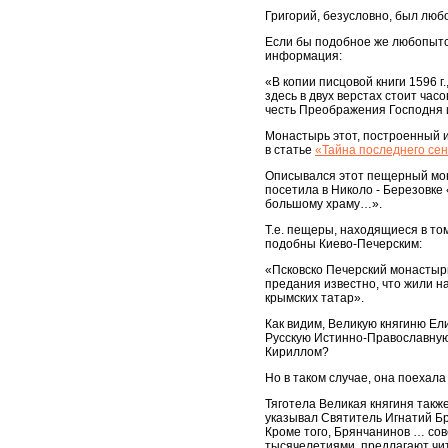
Григорий, безусловно, был любо
Если бы подобное же любопытств
информация:
«В копии писцовой книги 1596 
здесь в двух верстах стоит ча
честь Преображения Господня и
Монастырь этот, построенный 
в статье
«Тайна последнего се
Описывался этот пещерный мон
посетила в Николо - Березовк
большому храму…».
Т.е. пещеры, находящиеся в то
подобны Киево-Печерским:
«Псковско Печерский монастыр
предания известно, что жили н
крымских татар».
Как видим, Великую княгиню Ел
Русскую Истинно-Православную
Кириллом?
Но в таком случае, она поехала 
Тяготела Великая княгиня такж
указывал Святитель Игнатий Б
Кроме того, Брянчанинов … сов
тысячелетиями, предлагают чит