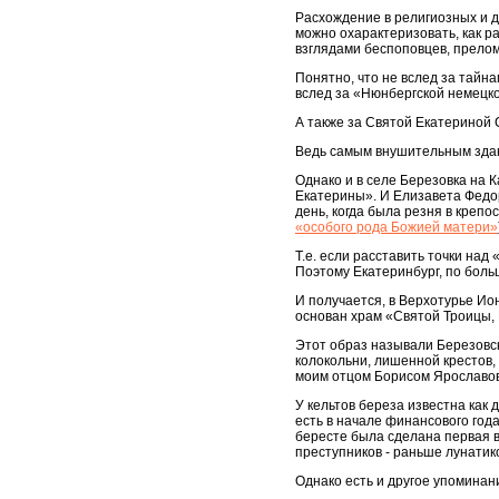
Расхождение в религиозных и 
можно охарактеризовать, как р
взглядами беспоповцев, прело
Понятно, что не вслед за тайн
вслед за «Нюнбергской немецко
А также за Святой Екатериной 
Ведь самым внушительным здан
Однако и в селе Березовка на 
Екатерины». И Елизавета Федо
день, когда была резня в крепо
«особого рода Божией матери»
Т.е. если расставить точки над
Поэтому Екатеринбург, по боль
И получается, в Верхотурье Ио
основан храм «Святой Троицы, 
Этот образ называли Березовск
колокольни, лишенной крестов,
моим отцом Борисом Ярославов
У кельтов береза известна как 
есть в начале финансового года)
бересте была сделана первая в
преступников - раньше лунатико
Однако есть и другое упоминан