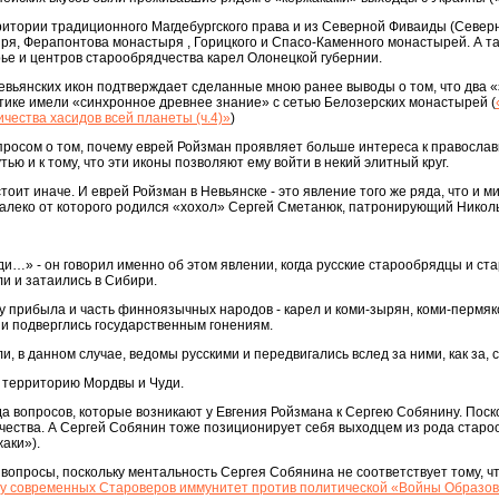
ерритории традиционного Магдебургского права и из Северной Фиваиды (Северн
я, Ферапонтова монастыря , Горицкого и Спасо-Каменного монастырей. А та
ье и центров старообрядчества карел Олонецкой губернии.
Невьянских икон подтверждает сделанные мною ранее выводы о том, что два
тике имели «синхронное древнее знание» с сетью Белозерских монастырей (
чества хасидов всей планеты (ч.4)»
)
просом о том, почему еврей Ройзман проявляет больше интереса к православн
тью и к тому, что эти иконы позволяют ему войти в некий элитный круг.
тоит иначе. И еврей Ройзман в Невьянске - это явление того же ряда, что и 
едалеко от которого родился «хохол» Сергей Сметанюк, патронирующий Никол
ди…» - он говорил именно об этом явлении, когда русские старообрядцы и с
и и затаились в Сибири.
му прибыла и часть финноязычных народов - карел и коми-зырян, коми-пермяк
и подверглись государственным гонениям.
и, в данном случае, ведомы русскими и передвигались вслед за ними, как за,
а территорию Мордвы и Чуди.
да вопросов, которые возникают у Евгения Ройзмана к Сергею Собянину. Пос
чества. А Сергей Собянин тоже позиционирует себя выходцем из рода старо
аки»).
вопросы, поскольку ментальность Сергея Собянина не соответствует тому, ч
 у современных Староверов иммунитет против политической «Войны Образо