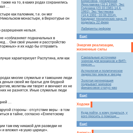
Борисовна, урожденная
также на то, в каких родах сохранились
Ярославова (22.2.1960). Экс
ывал …
Годунина (23.10.1981-14.4.
1991). Экс Чистякова
тыре как паломник, т.е. он мог
(14.4.1991 -10.06.2014).
м Никольском монастыре, в Верхотурье он
Кандидат технических наук. Я
родилась 22 февр
Лабиринты реформ
о разрешения нельзя.
Еще!
кие «соблазняют подначальных в
ред… Они своё уныние и расстройство
Энергия реализации,
аторжных» и их надо бы отправить
жизненные силы
Сакральные источники
лучше характеризует Распутина, или как
энергии для монархов и ВИП-
персон…
Астрология и политическое
лидерство земли и звезды
 городах многие служилые и тамошние люди
Золотая регенерация
 деньги своей же братье для блудной
подрывает мировое
против, молитвы им творят и венчают их не
финансовое статус-кво
т них не разнятся. Иные служилые люди
Еще!
 дней …
Ходоки
ругой стороны - отсутствие веры - в том
Куда пойти, к кому податься, у
ться в тайне, согласно «Египетскому
кого просить о помощи…
Еще!
ции там ему никакой для разведки не
н и вложил «в ушко царице».
Анонсы