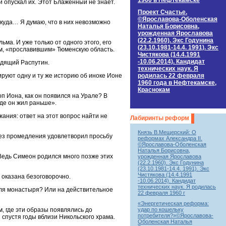
1960 в Нефтекамске
 опускал их. Этот Блаженный не знает.
Проект Счастье.
©Ярославова-Оболенская
никуда… Я думаю, что в них невозможно
Наталья Борисовна,
урожденная Ярославова
(22.2.1960). Экс Годунина
ма. И уже только от одного этого, его
(23.10.1981-14.4. 1991). Экс
ом, «прославившим» Тюменскую область.
Чистякова (14.4.1991
-10.06.2014). Кандидат
одящий Распутин.
технических наук. Я
родилась 22 февраля
ируют одну и ту же историю об иноке Ионе
1960 года в Нефтекамске,
Краснокам
 Иона, как он появился на Урале? В
где он жил раньше».
ания: ответ на этот вопрос найти не
Лабиринты реформ
Князь В.Мещерский: О
 без промедления удовлетворил просьбу
реформах Александра II.
©Ярославова-Оболенская
Наталья Борисовна,
 Ведь Симеон родился много позже этих
урожденная Ярославова
(22.2.1960). Экс Годунина
(23.10.1981-14.4. 1991). Экс
Чистякова (14.4.1991
 оказана безоговорочно.
-10.06.2014). Кандидат
технических наук. Я родилась
для монастыря? Или на действительное
22 февраля 1960 г
«Энергетическая реформа:
удар по кошельку
м, где эти образы появлялись до
потребителя?»©Ярославова-
 спустя годы вблизи Никольского храма.
Оболенская Наталья