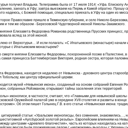
урья получил Владыка. Телеграмма была от 17 июля 1914: «Уфа. Епископу А
жалению, заехать в Уфу; завтра выезжаем на Пермь и Камой обратно. Прошу 
то надеюсь, с Божией помощью, специально приехать в Уфу на один из мисс
которое Православие пришло в Тюменскую губернию, и село Николо-Березовка
им и тем же образом - Березовской Чудотворной иконой Николы-Закамского.
 княгиня Елизавета Федоровна Романова родственница Прусских принцесс, п
вовала вслед за этой иконой.
алеко от Верхотурья… И если полагать: «С Ипатьевского (монастыря) начали и
хотурье с Ипатьевским монастырем?
то смерти княгини Елизаветы Федоровны, похороненной позже в Палестине, 
 самая принцесса Баттембергская Виктория, родная сестра, которая паломнич
ета Федоровна, находится недалеко от Невьянска - духовного центра старообр
 Тобольску, как центру официальной церкви.
ходится музей «Невьянскя икона», созданный на основе собраний Евгения Р
кон, собранных Ройзманом, открывают тайны заселения этих территорий.
лы» иконописи, в частности, считают, что «Главными для невьянской школы 
овской Оружейной палатой уже в середине XVII столетия и развиты в конце XVI
строме». Об этом пишет Голынец Г.В. в его статье «Невьянская икона: тради
 цитируемой статьи: «Уральские иконописцы, без сомнения, знакомились…, 
 шеститомной «Аугсбурской золотой резьбы». Европейским влияниям на Невь
между центрами «древлего благочестия», часть из которых находилась на ка
ейских вкусов были проживавшие рядом с «кержаками» выходцы с Украины (