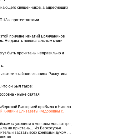
изнающего священников, а адресующих
РПЦЗ и протестантами.
о этой причине Игнатий Брянчанинов
рь. Не давать новоначальным книги
могут быть прочитаны неправильно и
ь.
ь истоки «тайного знания» Распутина.
что он был таков:
доровна - ныне святая
мбергской Викторией прибыла в Николо-
й Княгини Елизаветы Федоровны с.
ейским служением в женском монастыре,
была на пристань… Из Верхотурья
тель и застать всех крепкими духом …
авета».