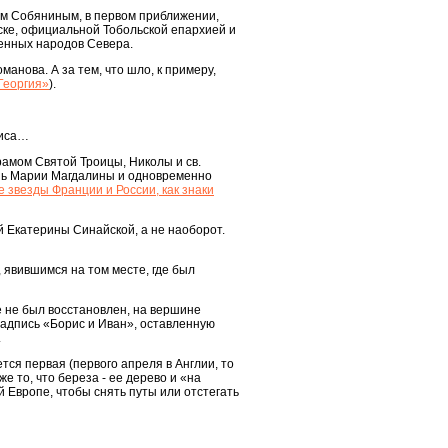
ем Собяниным, в первом приближении,
ске, официальной Тобольской епархией и
енных народов Севера.
анова. А за тем, что шло, к примеру,
Георгия»
).
риса…
рамом Святой Троицы, Николы и св.
ень Марии Магдалины и одновременно
звезды Франции и России, как знаки
той Екатерины Синайской, а не наоборот.
явившимся на том месте, где был
ё не был восстановлен, на вершине
надпись «Борис и Иван», оставленную
.
тся первая (первого апреля в Англии, то
же то, что береза - ее дерево и «на
й Европе, чтобы снять путы или отстегать