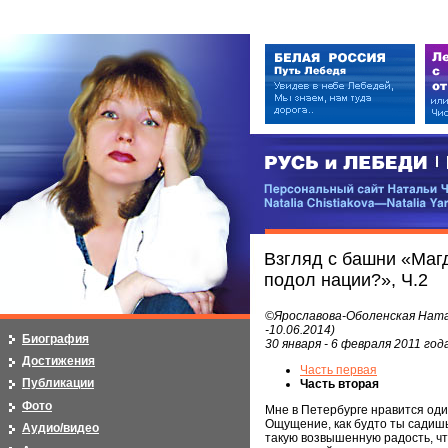
РУСЬ и ЛЕБЕДИ | RUSI — LEB
Персональный сайт Натальи Чистя
Natalia Chistiakova—Natalia Yarosla
Взгляд с башни «Маг
подол нации?», Ч.2
©Ярославова-Оболенская Наталь
-10.06.2014)
Биография
30 января - 6 февраля 2011 г
Достижения
Часть первая
Публикации
Часть вторая
Фото
Мне в Петербурге нравится один
Ощущение, как будто ты садишь
Аудио/видео
такую возвышенную радость, что