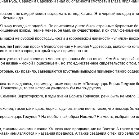
ная Русь. Серафим Саровский знал об опасности смотреть в глаза мирянам и
х говорят: не каждый может выдержать взгляд Кагана. Это черный колодец в 
 - бездна ада.
Я вижу взгляд исподлобья. По описаниям у него были странные бугристые бель
осхищенные взоры. Тем не менее, он был, он существовал, и он стал феномен
ом, какой же русской простодушности и королевской наивности «упился» восх
ье, где Григорий просил благословения у Николая Чудотворца, шаблонно коп
н и тот же вопрос, который звучит примерно так:
отурского Николаевского монастыря полны белых пятен. Кем был черный поп
. он назван «Ионой Пошехонцем», но это единственное свидетельство о том, 
оторые, как правило, завершаются грустным выводом примерно такого содерж
дователи задались, к примеру, таким вопросом: «Почему царь Борис Годунов
 Пошехонца, то эта история увиделась бы им по-другому.
Семеона Верхотурского, в годы жизни Бориса Годунова, речи быть не могло.
хонец, также как и царь, Борис Годунов, знали нечто такое, что помощь была
еагировал царь Годунов ? На необычный образ Николы? На место, выбранное 
м, с какими иконами в конце XVI века шло продвижение на Восток. А также о то
азанием являются и названия пределов. А также сведения о тех, кто селился