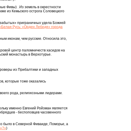
ые Фивы) . Из земель в окрестности
кже из Кемьского острога Соловецкого
 «забытых» приграничных удела Божией
«Белая Русь: «Орден Лебедя» города
ым иконам, чем русские. Относила это,
мировой центр паломничеств хасидов на
ьский монастырь в Верхотурье.
тароверы из Прибалтики и западных
ов, которые тоже оказались
 своего рода, религиозными лидерами.
кольку именно Евгений Ройзман является
обрядцев - беспоповцев часовенного
то было в Северной Фиваиде, Поморье, а
в»?»
)