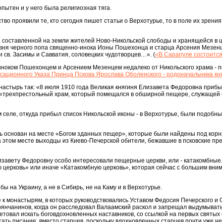
пытен и у него была религиозная тяга.
о проявили те, кто сегодня пишет статьи о Верхотурье, то в поле их зрения,
г., составленной на земли жителей Ново-Никольской слободы и хранящейся в ц
совня черного попа священно-инока Ионы Пошехонца и старца Арсения Мезенц
 св. Засимы и Савватия, соловецких чудотворцев…». (
«В Сарапуле состоится
иноком Пошехонцем и Арсением Мезенцем недалеко от Никольского храма - 
нсационного Указа Принца Пскова Ярослава Оболенского - родоначальника к
астырь так: «8 июля 1910 года Великая княгиня Елизавета Федоровна прибы
е «трехпрестольный храм, который помещался в обширной пещере, служащей
м селе, откуда прибыл список Никольской иконы - в Верхотурье, были подобны
ь основан на месте «Богом зданных пещер», которые были найдены под корн
а этом месте выходцы из Киево-Печерской обители, бежавшие в псковские пр
изавету Федоровну особо интересовали пещерные церкви, или - катакомбные.
 церковь» или иначе «Катакомбную церковь», которая сейчас с большим вни
бы на Украину, а не в Сибирь, не на Каму и в Верхотурье.
е к монастырям, в которых руководствовались Уставом Федосия Печерского и 
рянчанинов, когда он расследовал Валаамский раскол и запрещал выдумыват
етовал искать боговдохновленных наставников, со ссылкой на первых святых
ать писание, вместо старцев, поскольку вдохновленных старцев почти уже не