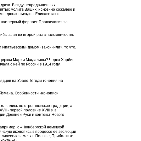
ндрею. В виду непредвиденных
святых молитв Ваших; искренно сожалею и
ионерских съездов. Елисавета»».
, как первый форпост Православия за
рибывшая во второй раз в паломничество
 Ипатьевским (домом) закончили», то что,
в церкви Марии Магдалины? Через Харбин
ала с ней по России в 1914 году.
ядцев на Урале. В годы гонения на
ойзмана. Особенности иконописи
оказались не строгановские традиции, а
I - первой половине XVIII в. в
ции Древней Руси и контекст Нового
например, с «Нюнбергской немецкой
янскую иконопись в процессе ее эволюции
толических землях в Польше, Прибалтике,
«хохлы»)»