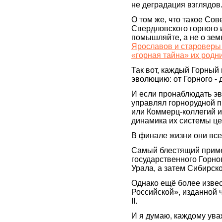
не деградация взглядов
О том же, что такое Со
Свердловского горного 
помышляйте, а не о зем
Ярославов и староверы 
«горная тайна» их родн
Так вот, каждый Горный
эволюцию: от Горного - 
И если пронаблюдать эв
управлял горнорудной п
или Коммерц-коллегий и
динамика их системы це
В финале жизни они все
Самый блестящий пример
государственного Горно
Урала, а затем Сибирск
Однако ещё более извес
Российской», изданной ч
II.
И я думаю, каждому ув