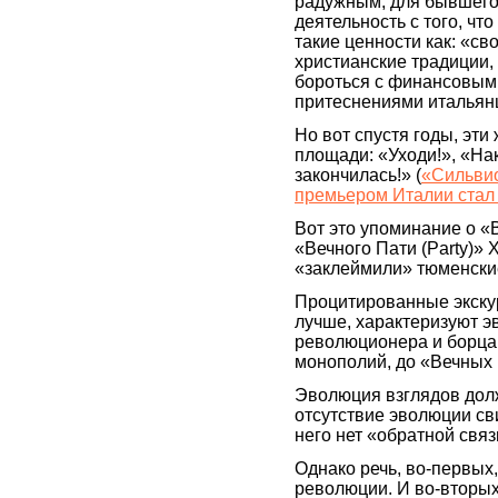
радужным, для бывшего
деятельность с того, чт
такие ценности как: «св
христианские традиции
бороться с финансовым
притеснениями итальян
Но вот спустя годы, эт
площади: «Уходи!», «На
закончилась!» (
«Сильвио
премьером Италии стал
Вот это упоминание о «
«Вечного Пати (Party)» 
«заклеймили» тюменски
Процитированные экскур
лучше, характеризуют э
революционера и борца 
монополий, до «Вечных 
Эволюция взглядов долж
отсутствие эволюции сви
него нет «обратной связ
Однако речь, во-первых,
революции. И во-вторых