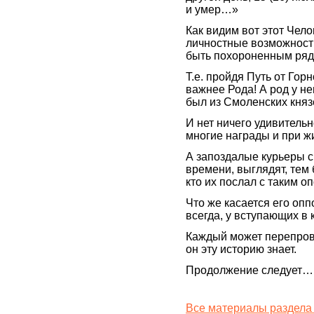
и умер…»
Как видим вот этот Чел
личностные возможности
быть похороненным ря
Т.е. пройдя Путь от Горн
важнее Рода! А род у не
был из Смоленских княз
И нет ничего удивительн
многие награды и при ж
А запоздалые курьеры 
времени, выглядят, тем 
кто их послал с таким о
Что же касается его опп
всегда, у вступающих в
Каждый может перепрове
он эту историю знает.
Продолжение следует…
Все материалы раздела 