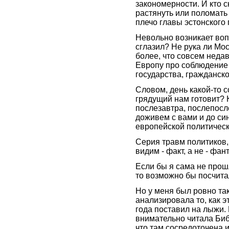
закономерности. И кто с
растянуть или поломать
плечо главы эстонского
Невольно возникает воп
сглазил? Не рука ли Мо
более, что совсем недав
Европу про соблюдение 
государства, гражданск
Словом, день какой-то 
грядущий нам готовит? К
послезавтра, послепосл
доживем с вами и до с
европейской политическ
Серия травм политиков,
видим - факт, а не - фан
Если бы я сама не прош
то возможно бы посчит
Но у меня был ровно та
анализировала то, как э
года поставил на лыжи.
внимательно читала Биб
что там сосредоточена и