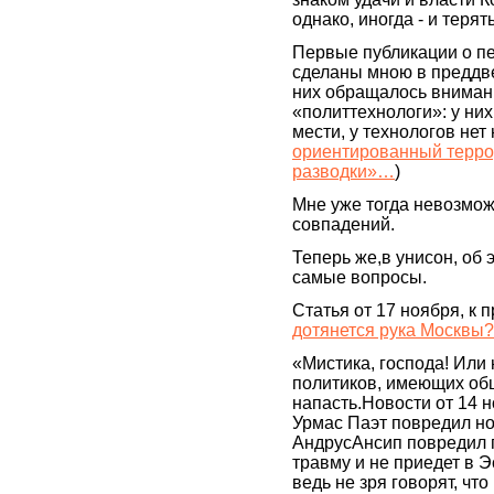
однако, иногда - и теря
Первые публикации о п
сделаны мною в преддв
них обращалось внимани
«политтехнологи»: у них
мести, у технологов нет
ориентированный террор
разводки»…
)
Мне уже тогда невозмож
совпадений.
Теперь же,в унисон, об 
самые вопросы.
Статья от 17 ноября, к 
дотянется рука Москвы
«Мистика, господа! Или 
политиков, имеющих об
напасть.Новости от 14
Урмас Паэт повредил ног
АндрусАнсип повредил п
травму и не приедет в Э
ведь не зря говорят, чт