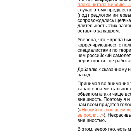
плохо читала Библию…
случае этому предшест
(под предлогом интервь
сопровождались щелчка
длительность этих разго
оставлю за кадром.
Уверена, что Европа бы
коррелирующиеся с пол
специалистами по теори
чем российский самолето
вероятности - не работае
Добавлю к сказанному и
назад.
Принимая во внимание 
характерна ментальност
объектом атаки чаще все
внешность. Поэтому я и 
нам всем придется голо
(
«Низкий поклон всем «
выросли…»
). Некрасив
внешностью.
В этом, вероятно, есть 