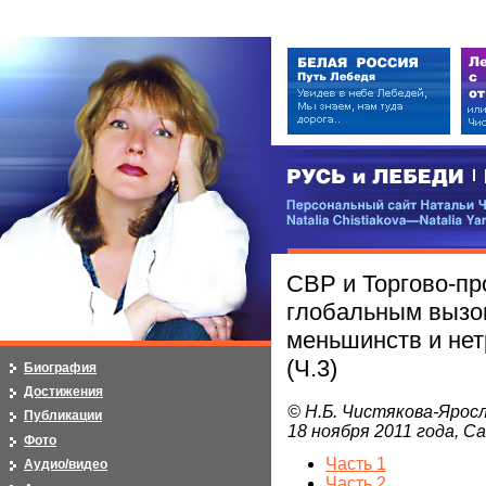
РУСЬ и ЛЕБЕДИ | RUSI — LEB
Персональный сайт Натальи Чистя
Natalia Chistiakova—Natalia Yarosla
СВР и Торгово-п
глобальным вызо
меньшинств и не
(Ч.3)
Биография
Достижения
© Н.Б. Чистякова-Яросла
Публикации
18 ноября 2011 года, 
Фото
Часть 1
Аудио/видео
Часть 2