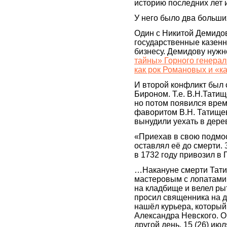
историю последних лет 
У него было два больши
Один с Никитой Демидо
государственные казенн
бизнесу. Демидову нужн
тайны» Горного генерал
как рок Романовых и «к
И второй конфликт был
Бироном. Т.е. В.Н.Татищ
но потом появился врем
фаворитом В.Н. Татище
вынудили уехать в дере
«Приехав в свою подмо
оставлял её до смерти.
в 1732 году привозил в 
…Накануне смерти Татищ
мастеровым с лопатами
на кладбище и велел рыт
просил священника на д
нашёл курьера, который
Александра Невского. Он
другой день, 15 (26) июл