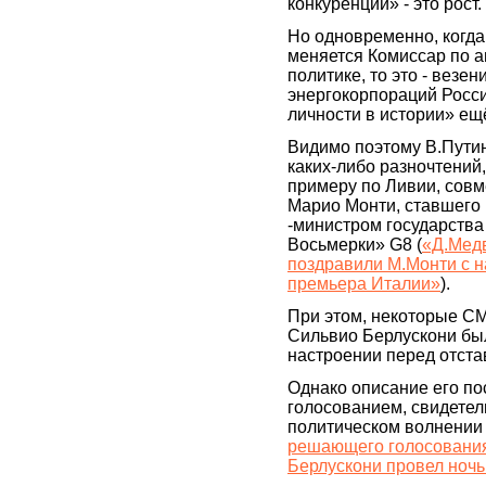
конкуренции» - это рост.
Но одновременно, когда
меняется Комиссар по 
политике, то это - везе
энергокорпораций Росси
личности в истории» ещ
Видимо поэтому В.Путин
каких-либо разночтений, 
примеру по Ливии, совм
Марио Монти, ставшего
-министром государства
Восьмерки» G8 (
«Д.Медв
поздравили М.Монти с н
премьера Италии»
).
При этом, некоторые СМ
Сильвио Берлускони бы
настроении перед отста
Однако описание его по
голосованием, свидетел
политическом волнении 
решающего голосования
Берлускони провел ночь