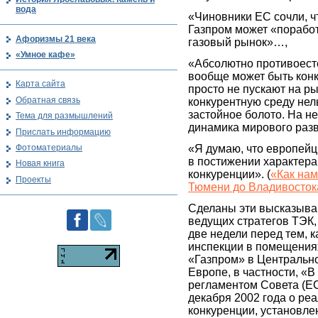
вода
«Чиновники ЕС сочли, чт
Газпром может «порабо
Афоризмы 21 века
газовый рынок»…,
«Умное кафе»
«Абсолютно противоест
вообще может быть конк
Карта сайта
просто не пускают на ры
Обратная связь
конкурентную среду нел
застойное болото. На н
Тема для размышлений
динамика мирового раз
Прислать информацию
Фотоматериалы
«Я думаю, что европейц
в постижении характера
Новая книга
конкуренции». (
«Как нам
Проекты
Тюмени до Владивосток
Сделаны эти высказыван
ведущих стратегов ТЭК,
две недели перед тем, 
инспекции в помещения
«Газпром» в Центральн
Европе, в частности, «В
регламентом Совета (ЕС
декабря 2002 года о ре
конкуренции, установлен