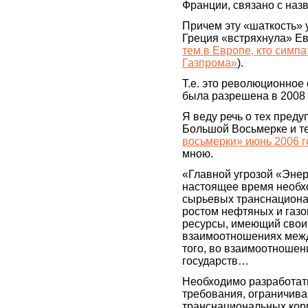
Франции, связано с наз
Причем эту «шаткость» у
Греция «встряхнула» Ев
тем в Европе, кто симпа
Газпрома»
).
Т.е. это революционное 
была разрешена в 2008 
Я веду речь о тех пред
Большой Восьмерке и т
восьмерки» июнь 2006 г
мною.
«Главной угрозой «Энер
настоящее время необхо
сырьевых транснациона
ростом нефтяных и газо
ресурсы, имеющий свои
взаимоотношениях межд
того, во взаимоотношен
государств…
Необходимо разработа
требования, ограничив
транснациональных корп