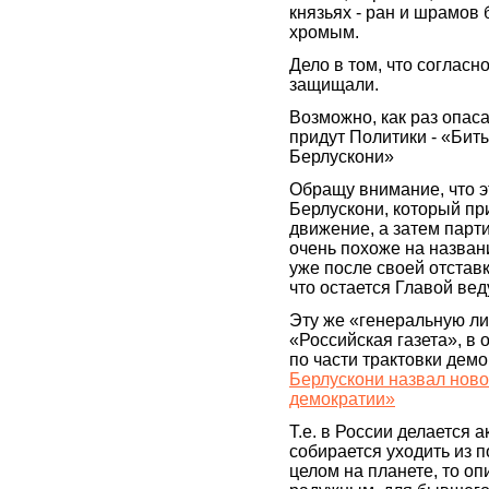
князьях - ран и шрамов
хромым.
Дело в том, что согласн
защищали.
Возможно, как раз опаса
придут Политики - «Бит
Берлускони»
Обращу внимание, что э
Берлускони, который при
движение, а затем парт
очень похоже на названи
уже после своей отстав
что остается Главой ве
Эту же «генеральную л
«Российская газета», в
по части трактовки дем
Берлускони назвал ново
демократии»
Т.е. в России делается 
собирается уходить из п
целом на планете, то о