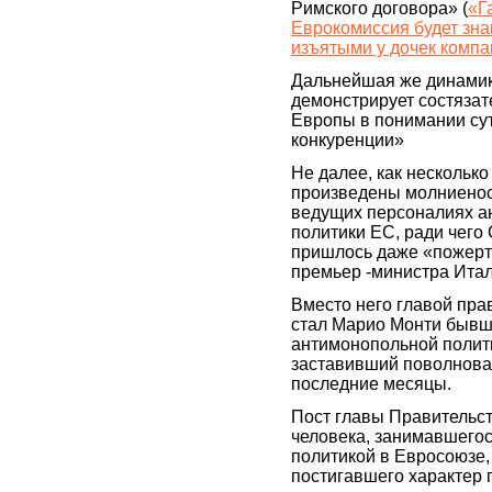
Римского договора» (
«Г
Еврокомиссия будет зна
изъятыми у дочек компа
Дальнейшая же динами
демонстрирует состязат
Европы в понимании су
конкуренции»
Не далее, как несколько
произведены молниено
ведущих персоналиях а
политики ЕС, ради чего
пришлось даже «пожерт
премьер -министра Итал
Вместо него главой пра
стал Марио Монти бывш
антимонопольной полит
заставивший поволнова
последние месяцы.
Пост главы Правительс
человека, занимавшего
политикой в Евросоюзе,
постигавшего характер 