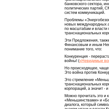
банковского сектора, ин
политических партий, С
систем коммуникаций.
Проблемы «Энергобезоп
новых международных а
по масштабам и власти
транснациональных кор
Эти Предложения, такж
Финансовым и иным Не
понимание того, что:
Конкуренция - перераст
войны! (
«Невидимые во
Но происходящее, чаще 
Это война против Конку
Это стремление «Меньш
транснациональных кор
корпораций, а значит - 
Можно прочитать это и 
«Меньшинствами» и «Бол
диалога, который симво
знаком удачи и власти 