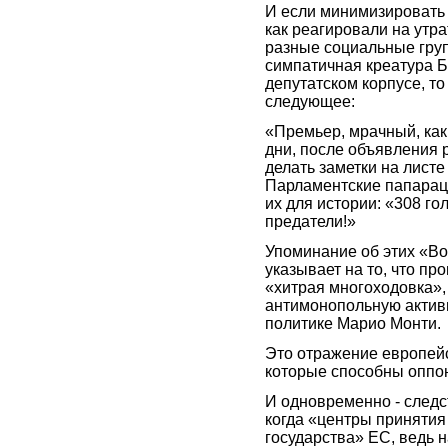
И если минимизировать 
как реагировали на утр
разные социальные груп
симпатичная креатура Б
депутатском корпусе, то
следующее:
«Премьер, мрачный, как
дни, после объявления 
делать заметки на листе
Парламентские папарацц
их для истории: «308 голо
предатели!»
Упоминание об этих «В
указывает на то, что п
«хитрая многоходовка»,
антимонопольную актив
политике Марио Монти.
Это отражение европейс
которые способны оппо
И одновременно - следс
когда «центры приняти
государства» ЕС, ведь н