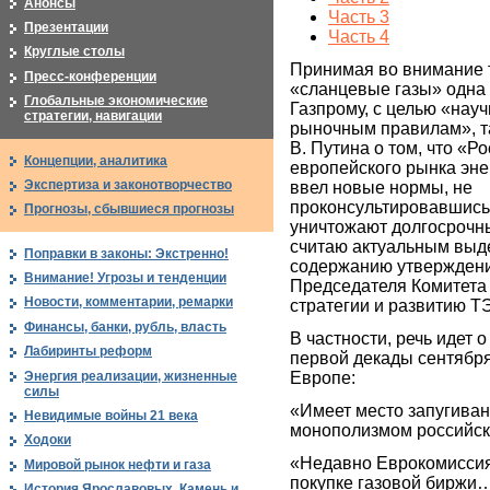
Анонсы
Часть 3
Презентации
Часть 4
Круглые столы
Принимая во внимание т
Пресс-конференции
«сланцевые газы» одна 
Глобальные экономические
Газпрому, с целью «нау
стратегии, навигации
рыночным правилам», та
В. Путина о том, что «Р
Концепции, аналитика
европейского рынка эн
Экспертиза и законотворчество
ввел новые нормы, не
проконсультировавшись 
Прогнозы, сбывшиеся прогнозы
уничтожают долгосрочн
считаю актуальным выде
Поправки в законы: Экстренно!
содержанию утвержден
Внимание! Угрозы и тенденции
Председателя Комитета 
Новости, комментарии, ремарки
стратегии и развитию Т
Финансы, банки, рубль, власть
В частности, речь идет 
Лабиринты реформ
первой декады сентября 2
Энергия реализации, жизненные
Европе:
силы
«Имеет место запугиван
Невидимые войны 21 века
монополизмом российск
Ходоки
«Недавно Еврокомиссия
Мировой рынок нефти и газа
покупке газовой биржи
История Ярославовых. Камень и