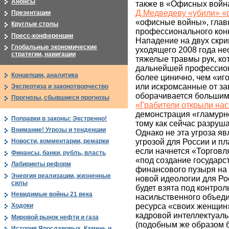
Анонсы
также в «Офисных война
Д.Медведеву «убили» 
Презентации
«офисные войны», главн
Круглые столы
профессионального кон
Пресс-конференции
Нападение на двух скри
Глобальные экономические
уходящего 2008 года не
стратегии, навигации
тяжелые травмы рук, ко
дальнейшей профессион
Концепции, аналитика
более цинично, чем «иг
или искромсанные от за
Экспертиза и законотворчество
оборачивается большим 
Прогнозы, сбывшиеся прогнозы
«Грабители открыли нас
демонстрация «гламурно
Поправки в законы: Экстренно!
тому как сейчас разруш
Внимание! Угрозы и тенденции
Однако не эта угроза я
угрозой для России и п
Новости, комментарии, ремарки
если начнется «Торговл
Финансы, банки, рубль, власть
«под создание государс
Лабиринты реформ
финансового пузыря на 
Энергия реализации, жизненные
новой идеологии для Ро
силы
будет взята под контро
Невидимые войны 21 века
насильственного объед
ресурса «своих женщин
Ходоки
кадровой интеллектуаль
Мировой рынок нефти и газа
(подобным же образом б
История Ярославовых. Камень и