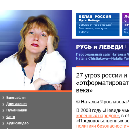
РУСЬ и ЛЕБЕДИ | RUSI — LEB
Персональный сайт Натальи Чистя
Natalia Chistiakova—Natalia Yarosla
27 угроз россии и
«отформатироват
века»
Биография
© Наталья Ярославова-
Достижения
В 2008 году «Невидимы
Публикации
коренных народов»
, в 
Фото
«Продовольственных во
Аудио/видео
политики безопасности»