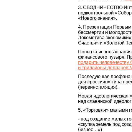
3. СВОДНИЧЕСТВО Интел
подконтрольной «Собор
«Нового знания».
4. Презентация Первым 
бессмертии и молодости
Локомотива экономики» 
Счастья» и «Золотой Те
Попытка использования 
финансового пузыря. Пр
подарить человечеству 
и триллионы долларов?
Последующая профанаци
для «россиян» типа пре
(переинсталяция).
Новая идеологическая «
над славянской идеолог
5. «Торговля» малыми г
- под создание малых го
«скупка земель под созд
бизнес…»)