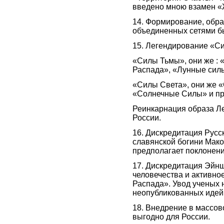
введено мною взамен «
14. Формирование, обра
объединенных сетями бы
15. Легендирование «С
«Силы Тьмы», они же :
Распада», «Лунные силы
«Силы Света», они же 
«Солнечные Силы» и пр
Реинкарнация образа Л
России.
16. Дискредитация Русс
славянской богини Мак
предполагает поклонени
17. Дискредитация Эйнш
человечества и активно
Распада». Увод ученых н
неопубликованных идей
18. Внедрение в массов
выгодно для России.