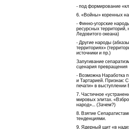
- под формирование «кл
6. «Войны» коренных на
- Финно-угорские народы
ресурсных территорий, 
Ледовитого океана)
- Другие народы (абхаз
территориях» (террито
источники и пр.)
Запугивание сепаратиз
сценария превращения 
- Возможна Наработка 
и Тартарией. Признак: 
печати» в выступлении
7. Частичное «устранен
мировых элитах. «Взбр
народ»... (Зачем?)
8. Взятие Сепаратистам
тенденциями.
9. Ядерный щит «в наде