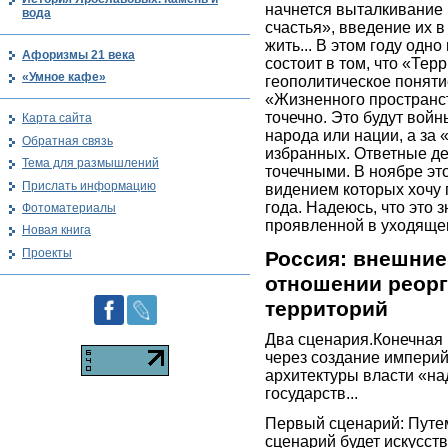
начнется выталкивание 
вода
счастья», введение их в
жить... В этом году од
Афоризмы 21 века
состоит в том, что «Тер
«Умное кафе»
геополитическое поняти
«Жизненного пространст
точечно. Это будут вой
Карта сайта
народа или нации, а за
Обратная связь
избранных. Ответные де
Тема для размышлений
точечными. В ноябре это
Прислать информацию
видением которых хочу 
года. Надеюсь, что это 
Фотоматериалы
проявленной в уходящем
Новая книга
Проекты
Россия: внешние
отношении реорг
территорий
Два сценария.Конечная 
через создание империй
архитектуры власти «на
государств...
Первый сценарий: Путем
сценарий будет искусст