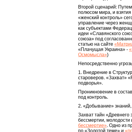
Второй сценарий: Путем
полюсом мира, и взяти
«женский контроль» сег
управление через женщи
как субъектами Федера
идеи «Славянского союз
союза» под согласованн
статью на сайте
«Матриа
«Плачущая Украина» -
«
Осмомысла»
)
Непосредственно угроз
1. Внедрение в Структу
староверов. «Захват» «
подворья».
Проникновение в состав
под контроль.
2. «Добывание» знаний,
Захват тайн «Древнего 
бессмертии, молодости 
бессмертие»
. Одно из 
по «Золотой теме» и
«п