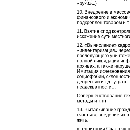
«руки»...)
10. Внедрение в массо
финансового и экономич
подкреплен товаром и т.
11. Взятие «под контро
искажение сути местног
12. «Вычисление» кадро
«инвентаризация» через
последующего уничтоже
полной ликвидации инфо
архивах, а также наруш
Имитация исчезновения 
социофобии, склонности
депрессии и т.д., утраты
неадекватности…
Совершенствование тех
методы и т. п)
13. Выталкивание гражд
счастья», введение их в
жить.
«Территории Счастья» н