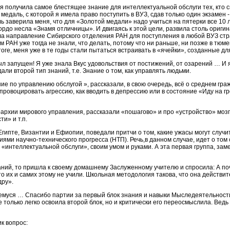
я получила самое блестящее знание для интеллектуальной обслуги тех, кто
медаль, с которой я имела право поступить в ВУЗ, сдав только один экзамен -
 заверила меня, что для «Золотой медали» надо учиться на пятерки все 10 ле
 гордо несла «Знамя отличницы». И двигаясь к этой цели, развила столь ориг
ла направление Сибирского отделения РАН для поступления в любой ВУЗ ст
 РАН уже тогда не знали, что делать, потому что ни раньше, ни позже в тюм
оге, меня уже в те годы стали пытаться встраивать в «ячейки», созданные д
ыл запущен! Я уже знала Вкус удовольствия от постижений, от озарений … И
дали второй тип знаний, т.е. Знание о том, как управлять людьми.
е по управлению обслугой », рассказали, в свою очередь, всё о среднем гра
к провоцировать агрессию, как вводить в депрессию или в состояние «Иду на гр
рархии мирового управления, рассказали «пошагово» и про «устройство» мозга
ти» и т.п.
Египте, Византии и Ефиопии, поведали притчи о том, какие ужасы могут случ
иями научно-технического прогресса (НТП). Речь,в данном случае, идет о том
«интеллектуальной обслуги», своим умом и руками. А эта первая группа, замеч
наний, то пришла к своему домашнему Заслуженному учителю и спросила: А по
о их и самих этому не учили. Школьная методология такова, что она действи
ру».
шемуся … Спасибо партии за первый блок знания и навыки Мыследеятельност
е только легко освоила второй блок, но и критически его переосмыслила. Вед
ик вопрос: