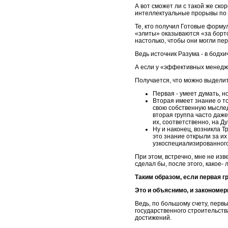
А вот сможет ли с такой же ско
интеллектуальные прорывы по о
Те, кто получил Готовые форму
«элиты» оказываются «за бортом
настолько, чтобы они могли п
Ведь источник Разума - в бодхи
А если у «эффективных менедж
Получается, что можно выделит
Первая - умеет думать, н
Вторая имеет знание о то
свою собственную мыслед
вторая группа часто даже
их, соответственно, на Д
Ну и наконец, возникла Т
это знание открыли за их
узкоспециализированного
При этом, встречно, мне не из
сделал бы, после этого, какое-
Таким образом, если первая гр
Это и объяснимо, и закономер
Ведь, по большому счету, пер
государственного строительств
достижений.