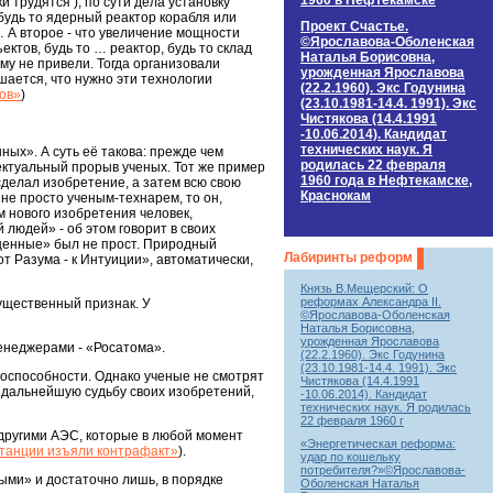
1960 в Нефтекамске
 трудятся ), по сути дела установку
будь то ядерный реактор корабля или
Проект Счастье.
е… А второе - что увеличение мощности
©Ярославова-Оболенская
ктов, будь то … реактор, будь то склад
Наталья Борисовна,
у не привели. Тогда организовали
урожденная Ярославова
ается, что нужно эти технологии
(22.2.1960). Экс Годунина
ов»
)
(23.10.1981-14.4. 1991). Экс
Чистякова (14.4.1991
-10.06.2014). Кандидат
технических наук. Я
ых». А суть её такова: прежде чем
родилась 22 февраля
ектуальный прорыв ученых. Тот же пример
1960 года в Нефтекамске,
сделал изобретение, а затем всю свою
Краснокам
 не просто ученым-технарем, то он,
м нового изобретения человек,
людей» - об этом говорит в своих
ященные» был не прост. Природный
Лабиринты реформ
т Разума - к Интуиции», автоматически,
Князь В.Мещерский: О
реформах Александра II.
ущественный признак. У
©Ярославова-Оболенская
Наталья Борисовна,
урожденная Ярославова
менеджерами - «Росатома».
(22.2.1960). Экс Годунина
(23.10.1981-14.4. 1991). Экс
носпособности. Однако ученые не смотрят
Чистякова (14.4.1991
т дальнейшую судьбу своих изобретений,
-10.06.2014). Кандидат
технических наук. Я родилась
22 февраля 1960 г
другими АЭС, которые в любой момент
«Энергетическая реформа:
танции изъяли контрафакт»
).
удар по кошельку
потребителя?»©Ярославова-
ми» и достаточно лишь, в порядке
Оболенская Наталья