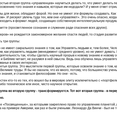
ростью вторая группа «управленцев» научиться делать то, что умеет делать пе
своению того знания и навыков, которые им недодали? И у меня ответ отри
лы для жизни, обладают форой. Но они не умеют эти формулы создавать. Как
». И рискуют увлечь туда тех, кем они «управляют». Это очень опасно, когда
ереходить в формат людей, создающих собственную интеллектуальную продук
читте (просветленное сознание и служение ради спасения всех других).
еров» не рождается закономерное желание спасти людей, то стадия развити
ь три группы:
о не имеет сакрального знания о том, как Управлять людьми и, тем более, Чел
м, как управлять людьми (менеджмент среднего уровня), но не умеет думать. 
еятельность так, чтобы сделать научный прорыв к новому знанию и новому 
 и Библию читает, не разумея в ней смысла. Ведь она обучена лишь управлят
уманье в своих интересах.
ретья группа. Это мыслители первой группы, которые освоили знание о том, к
 Великие труды. Я бы не сказала, что их много, потому, что большинство учен
 знания, и становиться философами. Но они - есть.
вестен кто-то из тех, кто вошел бы в мировую элиту исключительно с «портф
 либо техническое или иное, чисто научное открытие.
уппа во вторую группу - трансформируется. Тот вот вторая группа - в перву
но.
вые «Посвященные», за которыми закреплено право по управлению планетой,
а на примере Америки, как раз и были учеными. Леонардо Да Винчи - был не т