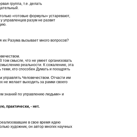
рвая группа, т.е. делать
цательный.
 только «готовые формулы» устаревают,
 у управленцев разум не развит
цию.
я их Разума вызывает много вопросов?
овечеством.
В том смысле, что не умеет организовать
осмыслению реальности. К сожалению, эта
ь теми, кто способен Думать и поощрять
ак управлять Человечеством. Отчасти им
ых не желает выходить за рамки своего
елем знаний по управлению людьми» и
ю, практически, - нет.
 реализовавшие в свое время идею
олько художник, он автор многих научных