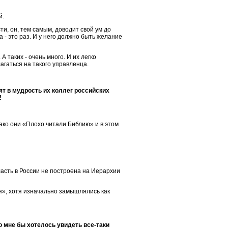
й.
и, он, тем самым, доводит свой ум до
 - это раз. И у него должно быть желание
 таких - очень много. И их легко
агаться на такого управленца.
ят в мудрость их коллег российских
!
ако они «Плохо читали Библию» и в этом
ласть в России не построена на Иерархии
я», хотя изначально замышлялись как
о мне бы хотелось увидеть все-таки