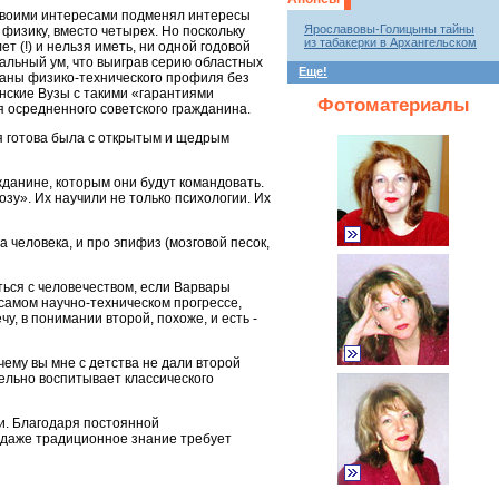
 своими интересами подменял интересы
Ярославовы-Голицыны тайны
 физику, вместо четырех. Но поскольку
из табакерки в Архангельском
т (!) и нельзя иметь, ни одной годовой
инальный ум, что выиграв серию областных
Еще!
раны физико-технического профиля без
енские Вузы с такими «гарантиями
Фотоматериалы
ля осредненного советского гражданина.
 я готова была с открытым и щедрым
жданине, которым они будут командовать.
озу». Их научили не только психологии. Их
 человека, и про эпифиз (мозговой песок,
иться с человечеством, если Варвары
 самом научно-техническом прогрессе,
у, в понимании второй, похоже, и есть -
чему вы мне с детства не дали второй
тельно воспитывает классического
и. Благодаря постоянной
ь даже традиционное знание требует