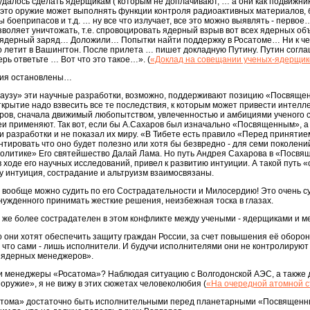
удалось сделать ядерщикам ( которым не доплачивают, … а они как подвижники
 это оружие может выполнять функции контроля радиоактивных материалов, 
ы боеприпасов и т.д. … ну все что излучает, все это можно выявлять - перво
воляет уничтожать, т.е. спровоцировать ядерный взрыв вот всех ядерных объе
 ядерный заряд… Доложили… Попытки найти поддержку в Росатоме… Ни к чем
летит в Вашингтон. После прилета … пишет докладную Путину. Путин соглаш
ь ответьте … Вот что это такое…». (
«Доклад на совещании ученых-ядерщик
ния остановлены…
 паузу» эти научные разработки, возможно, поддерживают позицию «Посвященн
ткрытие надо взвесить все те последствия, к которым может привести интелл
аров, сначала движимый любопытством, увлеченностью и амбициями ученого 
деи применяют. Так вот, если бы А.Сахаров был изначально «Посвященным», а
ои разработки и не показал их миру. «В Тибете есть правило «Перед принятие
тировать что оно будет полезно или хотя бы безвредно - для семи поколений 
 политике» Его святейшество Далай Лама. Но путь Андрея Сахарова в «Посв
ходе его научных исследований, привел к развитию интуиции. А такой путь «о
у интуиция, сострадание и альтруизм взаимосвязаны.
 вообще можно судить по его Сострадательности и Милосердию! Это очень с
нужденного принимать жесткие решения, неизбежная тоска в глазах.
то же более сострадателен в этом конфликте между учеными - ядерщиками и 
то они хотят обеспечить защиту граждан России, за счет повышения её оборо
, что сами - лишь исполнители. И будучи исполнителями они не контролирую
«ядерных менеджеров».
 менеджеры «Росатома»? Наблюдая ситуацию с Волгодонской АЭС, а также 
оружие», я не вижу в этих сюжетах человеколюбия (
«На очередной атомной с
тома» достаточно быть исполнительными перед планетарными «Посвященны