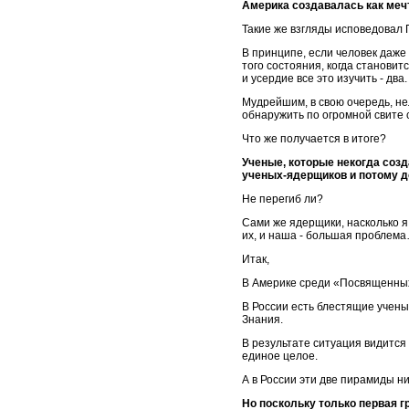
Америка создавалась как мечт
Такие же взгляды исповедовал
В принципе, если человек даже 
того состояния, когда становит
и усердие все это изучить - два
Мудрейшим, в свою очередь, нел
обнаружить по огромной свите с
Что же получается в итоге?
Ученые, которые некогда созд
ученых-ядерщиков и потому до
Не перегиб ли?
Сами же ядерщики, насколько я
их, и наша - большая проблем
Итак,
В Америке среди «Посвященных»
В России есть блестящие учены
Знания.
В результате ситуация видится
единое целое.
А в России эти две пирамиды н
Но поскольку только первая г