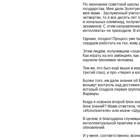
По окончании советской школы 
государства. Мне дали Золотую 
моя мама - Заслуженный учитель
четвертки, то я все десять лет
и зональных олимпиад, получи
экзаменов. С этим направлением
интеллекта» не приходили. В ит
Однако, поздно! Процесс уже б
сердцем работать на тех, кому 
Этим людям, получившим «знани
Как играть на его амбициях, ка
научили биохимии человека.
Тем же, кто был ещё выше в ие
третий глаз), и про «Череп и кос
Более того, им дали знание об 
возьмут контроль над достижен
который создала первая группа 
Варвары.
Когда я освоила второй блок з
блок знаний? Мама ответила, чт
«Исполнителя» или иначе «Шуд
В целом, я благодарна случив
интеллектуальной практике я н
обновлений.
И у меня, соответственно, возн