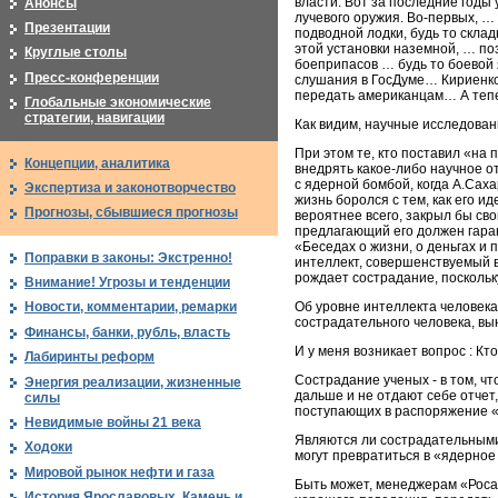
власти. Вот за последние годы 
Анонсы
лучевого оружия. Во-первых, …
Презентации
подводной лодки, будь то склад
этой установки наземной, … поз
Круглые столы
боеприпасов … будь то боевой
Пресс-конференции
слушания в ГосДуме… Кириенко 
передать американцам… А тепер
Глобальные экономические
стратегии, навигации
Как видим, научные исследова
При этом те, кто поставил «на
Концепции, аналитика
внедрять какое-либо научное о
с ядерной бомбой, когда А.Сах
Экспертиза и законотворчество
жизнь боролся с тем, как его и
Прогнозы, сбывшиеся прогнозы
вероятнее всего, закрыл бы св
предлагающий его должен гаран
«Беседах о жизни, о деньгах и
Поправки в законы: Экстренно!
интеллект, совершенствуемый в 
рождает сострадание, поскольк
Внимание! Угрозы и тенденции
Об уровне интеллекта человека
Новости, комментарии, ремарки
сострадательного человека, вы
Финансы, банки, рубль, власть
И у меня возникает вопрос : К
Лабиринты реформ
Сострадание ученых - в том, ч
Энергия реализации, жизненные
дальше и не отдают себе отчет
силы
поступающих в распоряжение 
Невидимые войны 21 века
Являются ли сострадательными
Ходоки
могут превратиться в «ядерное 
Мировой рынок нефти и газа
Быть может, менеджерам «Роса
История Ярославовых. Камень и