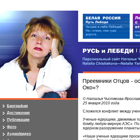
РУСЬ и ЛЕБЕДИ | RUSI — LEB
Персональный сайт Натальи Чистя
Natalia Chistiakova—Natalia Yarosla
Преемники Отцов - о
Око»?
© Наталья Чистякова-Ярослав
25 января 2010 года
Биография
Сложился конфликт между учен
Достижения
Ученые-ядерщики, движимые па
Публикации
бомбу любую мирную АЭС». По 
Фото
ядерном разоружении планеты. 
Аудио/видео
«Наши ученые ядерщики просил