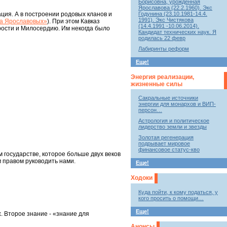
Борисовна, урожденная
Ярославова (22.2.1960). Экс
Годунина (23.10.1981-14.4.
ация. А в построении родовых кланов и
1991). Экс Чистякова
а Ярославовых»
). При этом Кавказ
(14.4.1991 -10.06.2014).
дрости и Милосердию. Им некогда было
Кандидат технических наук. Я
родилась 22 февр
Лабиринты реформ
Еще!
Энергия реализации,
жизненные силы
Сакральные источники
энергии для монархов и ВИП-
персон…
Астрология и политическое
лидерство земли и звезды
Золотая регенерация
подрывает мировое
финансовое статус-кво
м государстве, которое больше двух веков
 правом руководить нами.
Еще!
Ходоки
Куда пойти, к кому податься, у
кого просить о помощи…
Еще!
х. Второе знание - «знание для
Анонсы