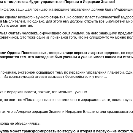
а о том, что она будет управляться Первым в Иерархии Знания!
 Пифагор, защищая позицию: на вершине управления должен быть Мудрейши
не сделал никакого научного открытия, но освоил пласт тысячелетней мудрост
ся Мыслителем. Но однако, для этого ему должны открыть все Библиотеки мира
. А это десятилетия.
ьзя считать человека, окружившего себя людьми, за него знающими предмет. А
оветников. Это тоже один из признаков того, что не слишком-то уж можно пол
али Ордена Посвященных, теперь в лице первых лиц этих орденов, не вер
веряются тем, кто никогда не был ученым и уже не имеет шанса им стать
 понимаю, экстерном осваивают тему по иерархии управления планетой. Одн
а… Их воинствующий атеизм вызывает беспокойство и у меня…
 в иерархии власти, похоже, все меньше - ученых.
е, но они - не «Посвященные» и не включены в иерархию власти, поскольку в
 так, что в Америке иерархия Знания и Иерархия Власти стали «раздваиватьс
икогда не объединялись.
руппа может трансформировать во вторую, а вторая в первую - не может, т