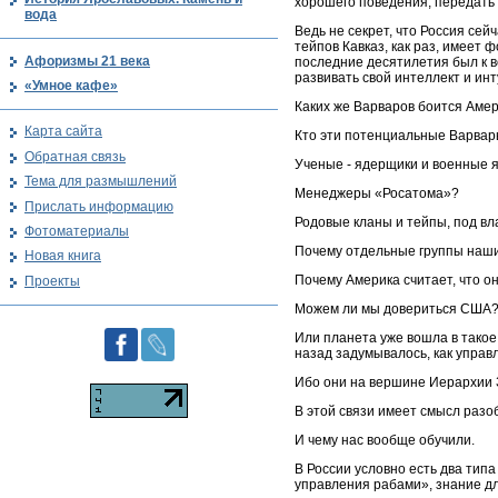
хорошего поведения, передать 
вода
Ведь не секрет, что Россия сей
тейпов Кавказ, как раз, имеет 
Афоризмы 21 века
последние десятилетия был к в
развивать свой интеллект и ин
«Умное кафе»
Каких же Варваров боится Амер
Карта сайта
Кто эти потенциальные Варвар
Обратная связь
Ученые - ядерщики и военные 
Тема для размышлений
Менеджеры «Росатома»?
Прислать информацию
Родовые кланы и тейпы, под вл
Фотоматериалы
Почему отдельные группы наши
Новая книга
Почему Америка считает, что о
Проекты
Можем ли мы довериться США
Или планета уже вошла в такое 
назад задумывалось, как упра
Ибо они на вершине Иерархии 
В этой связи имеет смысл разо
И чему нас вообще обучили.
В России условно есть два типа
управления рабами», знание дл