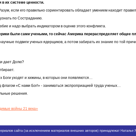
 в их системе ценности.
азум, если его правильно сориентировать обладает умением находит правил
 узнать по Состраданию.
юбие и надо выбрать индикатором в оценке этого конфликта.
ерики были сами учеными, то сейчас Америка перераспределяет общее пл
научные подвиги ученых-ядерщиков, а потом забирать их знание по той причи
уки дает Долю?
отбирает.
х Боги уходят и хижины, в которых они появляются…
д флагом «С нами Бог!» - заниматься экспроприацией труда ученых…
ильные решения.
димые войны 21 века»
материалов сайта (за исключением материалов внешних авторов) принадлежат Наталье