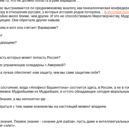
им то, что не должно попасть в руки Варваров …
час выстраивается по средневековому аналогу, как генеалогическая конфедер
фору в отношении русских, у которых история родов потеряна… (
«История род
ойне много ближе, чем другие. И это не способствовало Миротворчеству, Му
туицию. Они обретали другие навыки.
ика и кого она считает Варварами?
ы:
ядерщики?
асть которых может попасть Россия?
х управленцев солидарны с Америкой?
на лучше обеспечит нам защиту, чем мы сами защитим себя?
?
состояние, когда «Апофеоз Вашингтона» состоится здесь, в России, а не в то
вляемое Мудрейшими из Мудрейших, и оттого обладающее сегодня моральным
Знания, а мы непонятно где…
браться с тем, каким знанием мы на настоящий момент владеем.
 знания. Первое знание - «знание для рабов», пусть даже и интеллектуальны
я «элит».