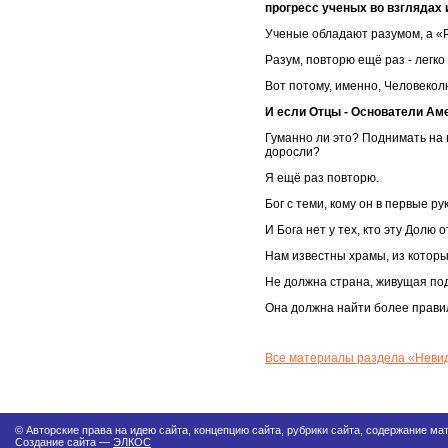
прогресс ученых во взглядах и
Ученые обладают разумом, а «Р
Разум, повторю ещё раз - легко
Вот потому, именно, Человекол
И если Отцы - Основатели Ам
Гуманно ли это? Поднимать на 
доросли?
Я ещё раз повторю.
Бог с теми, кому он в первые р
И Бога нет у тех, кто эту Долю 
Нам известны храмы, из которы
Не должна страна, живущая по
Она должна найти более прав
Все материалы раздела «Неви
© Авторские права на идею сайта, концепцию сайта, рубрики сайта, содержание 
Создание сайта —
ЭЛКОС