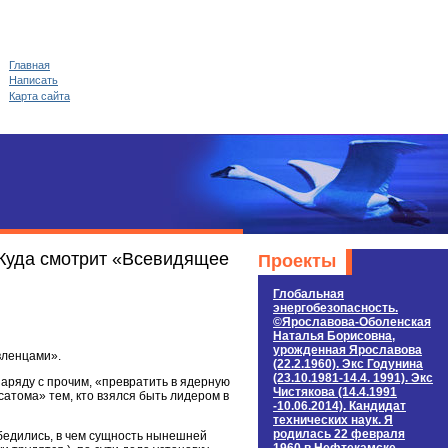
Главная
Написать
Карта сайта
 Куда смотрит «Всевидящее
Проекты
Глобальная
энергобезопасность.
©Ярославова-Оболенская
Наталья Борисовна,
урожденная Ярославова
вленцами».
(22.2.1960). Экс Годунина
(23.10.1981-14.4. 1991). Экс
аряду с прочим, «превратить в ядерную
Чистякова (14.4.1991
тома» тем, кто взялся быть лидером в
-10.06.2014). Кандидат
технических наук. Я
родилась 22 февраля
бедились, в чем сущность нынешней