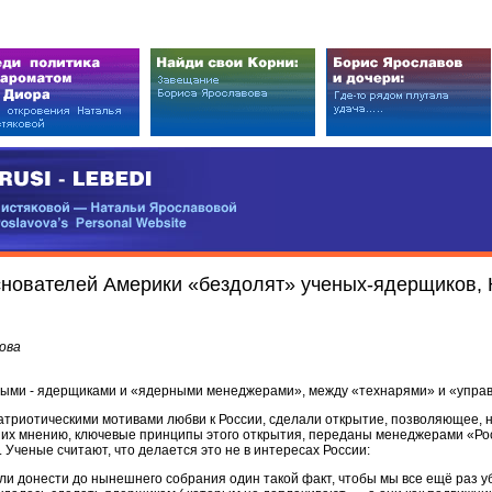
EDI
ковой — Натальи Ярославовой
vova’s Personal Website
снователей Америки «бездолят» ученых-ядерщиков,
ова
ыми - ядерщиками и «ядерными менеджерами», между «технарями» и «упра
триотическими мотивами любви к России, сделали открытие, позволяющее, н
их мнению, ключевые принципы этого открытия, переданы менеджерами «Роса
Ученые считают, что делается это не в интересах России:
и донести до нынешнего собрания один такой факт, чтобы мы все ещё раз у