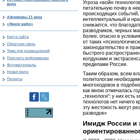
Угроза «войн технолого
вода
питательную почву в не
происходящих событий, 
Афоризмы 21 века
интеллектуальный и нр
«Умное кафе»
снижается, что благодат
разводчиков, черных маго
более, опасно в услови
Карта сайта
от таких «психологическ
Обратная связь
законодательство и прак
Тема для размышлений
быстрого распространен
Прислать информацию
колдунами и экстрасенс
пределами России.
Фотоматериалы
Новая книга
Таким образом, всем вл
политологам необходим
Проекты
многоходовок в подобно
как мною отмечалась го
„технологи“: у них есть 
технологов нет ничего к
эту жестокость могут ре
разводок»
Имидж России и 
ориентированног