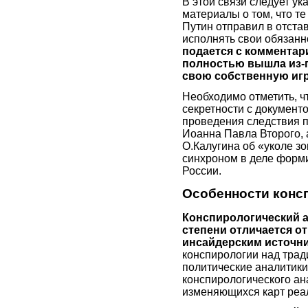
В этой связи следует у
материалы о том, что т
Путин отправил в отста
исполнять свои обязанн
подается с комментар
полностью вышла из-п
свою собственную иг
Необходимо отметить, ч
секретности с документ
проведения следствия п
Иоанна Павла Второго, 
О.Калугина об «уколе з
синхроном в деле форм
России.
Особенности конс
Конспирологический а
степени отличается от
инсайдерским источн
конспирологии над трад
политические аналитик
конспирологического ан
изменяющихся карт реа