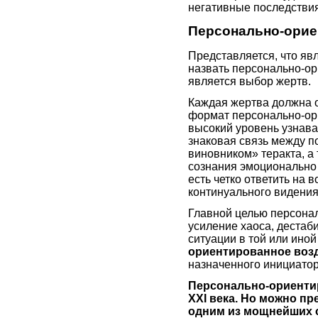
негативные последстви
Персонально-орие
Представляется, что яв
назвать персонально-о
является выбор жертв.
Каждая жертва должна 
формат персонально-ори
высокий уровень узнав
знаковая связь между 
виновником» теракта, а
сознания эмоционально 
есть четко ответить на 
континуального видения
Главной целью персона
усиление хаоса, дестаб
ситуации в той или иной
ориентированное возд
назначенного инициатор
Персонально-ориенти
ХХI века. Но можно пр
одним из мощнейших 