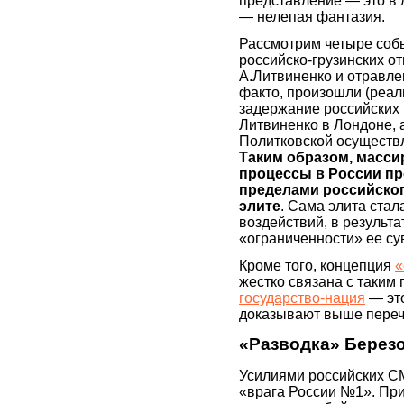
представление — это в 
— нелепая фантазия.
Рассмотрим четыре собы
российско-грузинских о
А.Литвиненко и отравлен
факто, произошли (реал
задержание российских 
Литвиненко в Лондоне, 
Политковской осуществл
Таким образом, масси
процессы в России пр
пределами российског
элите
. Сама элита ста
воздействий, в результ
«ограниченности» ее су
Кроме того, концепция
«
жестко связана с таким 
государство-нация
— это
доказывают выше переч
«Разводка» Берез
Усилиями российских С
«врага России №1». Пр