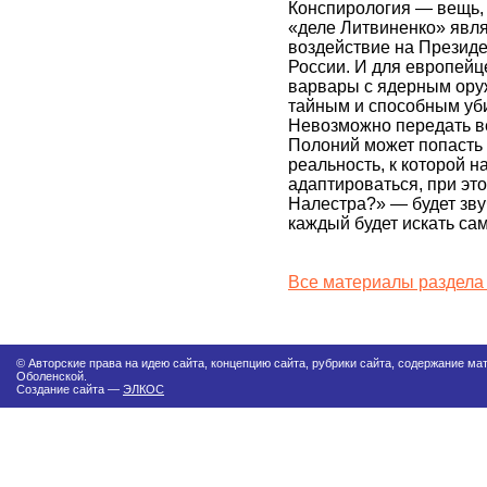
Конспирология — вещь, 
«деле Литвиненко» явл
воздействие на Презид
России. И для европейц
варвары с ядерным ору
тайным и способным уб
Невозможно передать в
Полоний может попасть и
реальность, к которой н
адаптироваться, при это
Налестра?» — будет зву
каждый будет искать са
Все материалы раздела
© Авторские права на идею сайта, концепцию сайта, рубрики сайта, содержание м
Оболенской.
Создание сайта —
ЭЛКОС