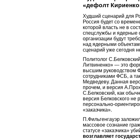
«дефолт Кириенко
Худший сценарий для Ро
Россия будет со времен
которой власть не в со
спецслужбы и ядерные 
организации будут треб
над ядерными объектами
сценарий уже сегодня н
Политолог С.Белковский
Литвиненко» — это фор
высшим руководством Ф
сотрудниками ФСБ, а та
Медведеву. Данная верс
прочем, и версия А.Про
С.Белковский, как обычно
версия Белковского не 
персонально-ориентиро
«заказчика».
П.Фильгенгауэр заложил
массовое сознание граж
статусе «заказчика» уб
возглавляет государст