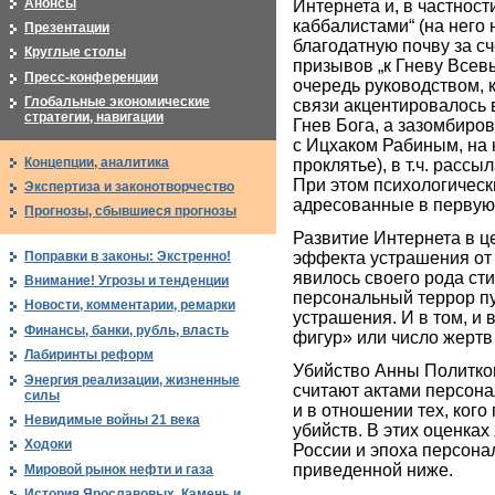
Анонсы
Интернета и, в частност
каббалистами“ (на него 
Презентации
благодатную почву за с
Круглые столы
призывов „к Гневу Всев
Пресс-конференции
очередь руководством, 
Глобальные экономические
связи акцентировалось в
стратегии, навигации
Гнев Бога, а зазомбиро
с Ицхаком Рабиным, на 
Концепции, аналитика
проклятье), в т.ч. рас
При этом психологическ
Экспертиза и законотворчество
адресованные в первую
Прогнозы, сбывшиеся прогнозы
Развитие Интернета в ц
Поправки в законы: Экстренно!
эффекта устрашения от 
явилось своего рода сти
Внимание! Угрозы и тенденции
персональный террор п
Новости, комментарии, ремарки
устрашения. И в том, и
Финансы, банки, рубль, власть
фигур» или число жертв
Лабиринты реформ
Убийство Анны Политко
Энергия реализации, жизненные
считают актами персонал
силы
и в отношении тех, кого
Невидимые войны 21 века
убийств. В этих оценках
Ходоки
России и эпоха персона
приведенной ниже.
Мировой рынок нефти и газа
История Ярославовых. Камень и