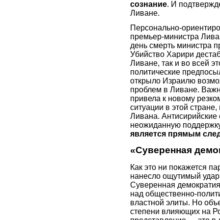
сознание
. И подтвержд
Ливане.
Персонально-ориентиро
премьер-министра Лива
день смерть министра 
Убийство Харири дестаб
Ливане, так и во всей э
политические предпосы
открыло Израилю возмо
проблем в Ливане. Важн
привела к новому резк
ситуации в этой стране
Ливана. Антисирийские 
неожиданную поддержку
является прямым след
«Суверенная демо
Как это ни покажется п
нанесло ощутимый удар
Суверенная демократия
над общественно-полити
властной элиты. Но объ
степени влияющих на Ро