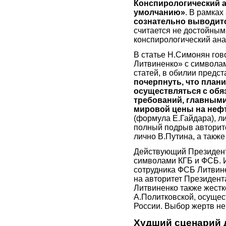
Конспирологический а
умолчанию»
. В рамка
сознательно выводитс
считается не достойным
конспирологический ана
В статье Н.Симонян гов
Литвиненко» с символам
статей, в обилии предс
почерпнуть, что план
осуществляться с об
требований, главными
мировой цены на нефт
(формула Е.Гайдара), л
полный подрыв авторите
лично В.Путина, а также
Действующий Президент
символами КГБ и ФСБ. 
сотрудника ФСБ Литвине
на авторитет Президент
Литвиненко также жестко
А.Политковской, осуще
России. Выбор жертв не
Худший сценарий 