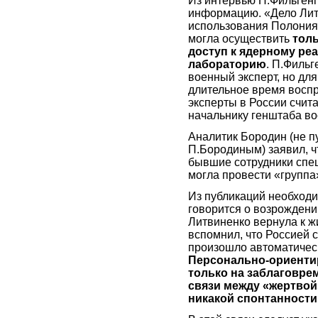
Из интервью П.Фильген
информацию. «Дело Лит
использования Полония
могла осуществить
толь
доступ к ядерному реа
лабораторию
. П.Фильг
военный эксперт, но дл
длительное время воспр
эксперты в России счит
начальнику генштаба в
Аналитик Бородин (не п
П.Бородиным) заявил, ч
бывшие сотрудники спе
могла провести «группа
Из публикаций необходи
говорится о возрожден
Литвиненко вернула к ж
вспомнил, что Россией 
произошло автоматически
Персонально-ориенти
только на заблаговре
связи между «жертвой
никакой спонтанности