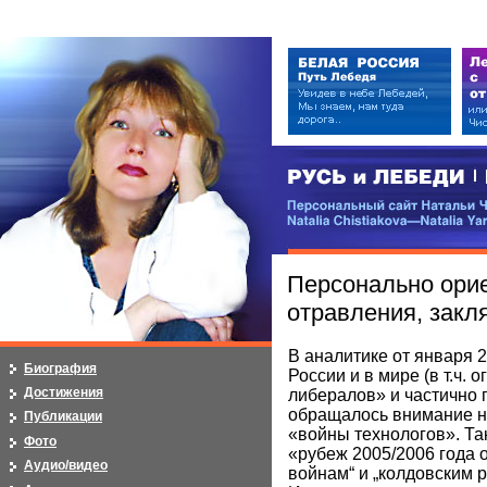
РУСЬ и ЛЕБЕДИ | RUSI — LEB
Персональный сайт Натальи Чистя
Natalia Chistiakova—Natalia Yarosla
Персонально ори
отравления, закл
В аналитике от января 
Биография
России и в мире (в т.ч.
Достижения
либералов» и частично 
обращалось внимание н
Публикации
«войны технологов». Та
Фото
«рубеж 2005/2006 года 
Аудио/видео
войнам“ и „колдовским 