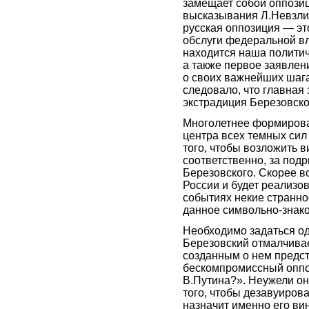
замещает собой оппозиц
высказывания Л.Невзлин
русская оппозиция — эт
обслуги федеральной в
находится наша политич
а также первое заявлен
о своих важнейших шага
следовало, что главная
экстрадиция Березовско
Многолетнее формирован
центра всех темных си
того, чтобы возложить в
соответственно, за под
Березовского. Скорее в
России и будет реализо
событиях некие странно
данное символьно-знако
Необходимо задаться о
Березовский отмалчивает
созданным о нем предст
бескомпромиссный оппо
В.Путина?». Неужели он 
того, чтобы дезавуирова
назначит именно его в