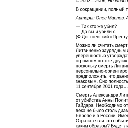
© 2003—2006, Независ
В сокращении, полный т
Авторы: Олег Маслов, 
— Так кто же убил?
— Да вы и убили-с!
(Ф.Достоевский «Престу
Можно ли считать смер
Литвиненко заурядным 
уверенностью утверждат
огромном потоке других 
поскольку смерть Литви
персонально-ориентиров
предположить, что данн
знаковым. Оно полность
11 сентября 2001 года…
Смерть Александра Литв
от убийства Анны Полит
Гайдара. Необходимо от
века не было столь диа
Европе и в России. Имен
Отразится ли это событ
каким образом? Будет л