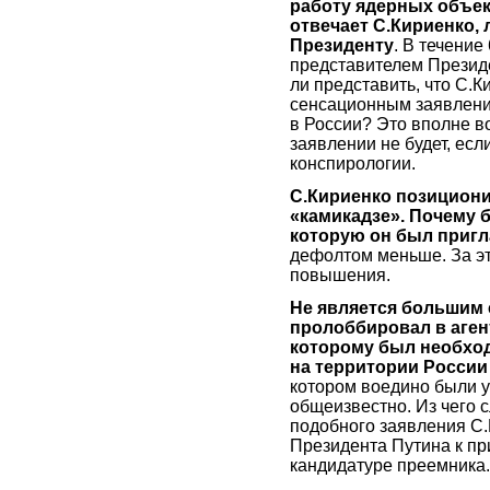
работу ядерных объек
отвечает С.Кириенко,
Президенту
. В течени
представителем Президе
ли представить, что С.К
сенсационным заявление
в России? Это вполне в
заявлении не будет, ес
конспирологии.
С.Кириенко позициони
«камикадзе». Почему б
которую он был пригл
дефолтом меньше. За эт
повышения.
Не является большим 
пролоббировал в аген
которому был необхо
на территории России
котором воедино были у
общеизвестно. Из чего с
подобного заявления С
Президента Путина к п
кандидатуре преемника.