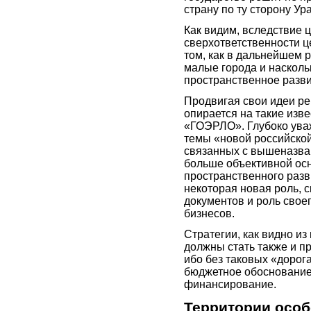
страну по ту сторону Ур
Как видим, вследствие 
сверхответственности ц
том, как в дальнейшем 
малые города и насколь
пространственное разви
Продвигая свои идеи р
опирается на такие изв
«ГОЭРЛО». Глубоко ува
темы «новой российской 
связанных с вышеназва
больше объективной ос
пространственного разв
некоторая новая роль, с
документов и роль свое
бизнесов.
Стратегии, как видно и
должны стать также и п
ибо без таковых «дорога 
бюджетное обосновани
финансирование.
Территории особ