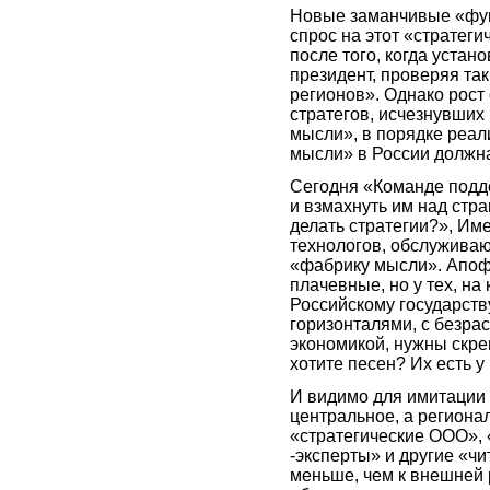
Новые заманчивые «фун
спрос на этот «стратеги
после того, когда устан
президент, проверяя та
регионов». Однако рост
стратегов, исчезнувших
мысли», в порядке реал
мысли» в России должна
Сегодня «Команде подде
и взмахнуть им над стран
делать стратегии?», Им
технологов, обслужива
«фабрику мысли». Апофе
плачевные, но у тех, на 
Российскому государству
горизонталями, с безра
экономикой, нужны скре
хотите песен? Их есть у
И видимо для имитации 
центральное, а регион
«стратегические ООО», 
-эксперты» и другие «ч
меньше, чем к внешней