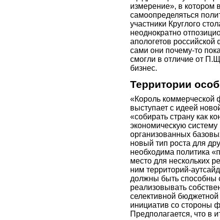
измерение», в котором 
самоопределяться поли
участники Круглого сто
неоднократно отпозицио
апологетов российской 
сами они почему-то пока
смогли в отличие от П
бизнес.
Территории особ
«Король коммерческой 
выступает с идеей ново
«собирать страну как к
экономическую систему
организованных базовых
новый тип роста для дру
необходима политика «п
место для нескольких р
ним территорий-аутсайд
должны быть способны 
реализовывать собствен
селективной бюджетной 
инициатив со стороны ф
Предполагается, что в и