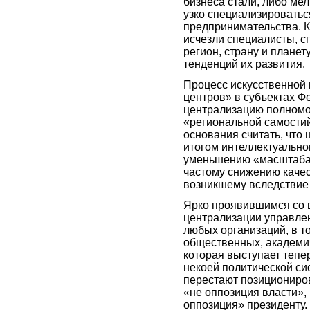
бизнеса стали, либо мел
узко специализироватьс
предпринимательства. Ка
исчезли специалисты, с
регион, страну и планет
тенденций их развития.
Процесс искусственной 
центров» в субъектах Ф
централизацию полномо
«региональной самостий
основания считать, что
итогом интеллектуально
уменьшению «масштаба 
частому снижению каче
возникшему вследствие 
Ярко проявившимся со
централизации управле
любых организаций, в т
общественных, академич
которая выступает тепе
некоей политической си
перестают позициониров
«не оппозиция власти», 
оппозиция» президенту.