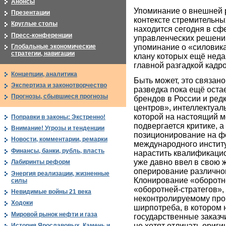
Анонсы
Упоминание о внешней р
Презентации
контексте стремительных
Круглые столы
находится сегодня в сф
Пресс-конференции
управленческих решений
упоминание о «силовика
Глобальные экономические
стратегии, навигации
клану которых ещё неда
главной разгадкой кадро
Концепции, аналитика
Быть может, это связано
Экспертиза и законотворчество
разведка пока ещё оста
Прогнозы, сбывшиеся прогнозы
брендов в России и ред
центров», интеллектуал
которой на настоящий м
Поправки в законы: Экстренно!
подвергается критике, а
Внимание! Угрозы и тенденции
позиционирование на ф
Новости, комментарии, ремарки
международного инстит
Финансы, банки, рубль, власть
нарастить квалификацио
уже давно ввел в свою 
Лабиринты реформ
оперирование различног
Энергия реализации, жизненные
Клонирование «оборотне
силы
«оборотней-стратегов»,
Невидимые войны 21 века
неконтролируемому прои
Ходоки
ширпотреба, в котором 
Мировой рынок нефти и газа
государственные заказчи
не хотят отличать ориги
История Ярославовых. Камень и