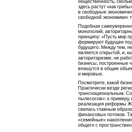
общественность, скольк
здесь растут «как грибы
в свободные экономичес
свободной экономики» т
Подобная самоувереннос
монополий, авторитарны
принципу: «Пусть мир п
формируют будущее под
будущего. Между тем, не
является открытой, и, к
авторитаризме, не рабо
бизнесы, построенные че
впишутся в общие объек
и мировые.
Посмотрите, какой бизн
Практически везде рег
транснациональным. С
пылесосов»: к примеру,
реализация реформы ЖКХ
свелась главным образ
финансовых потоков. Т
«семейные» накопления 
общего с пространстве