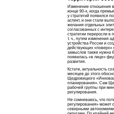
Изменение отношения вл
конце 90-х, когда прем
у стратегий появился п
аспект, и они стали вы
желания отдельных элит 
согласованных с интере
стратегии переросли в 
т. ч., путем изменения
устройства России и со
действующих «поверх» г
замыслов также нужна б
появилась «в лице» фе
развития.
Кстати, актуальность со
месяцев до этого обосн
Щедровицкого «Инновац
планирования». Сам Ще
рабочей группы при ми
регулирования.
Не сомневаюсь, что пот
регулирования» может о
северными автономиям
округами. По крайней ме