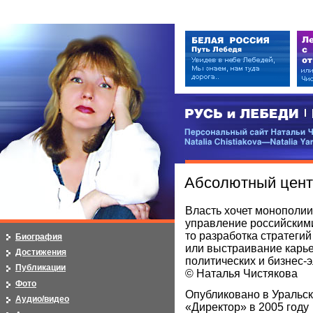
РУСЬ и ЛЕБЕДИ | RUSI — LEB
Персональный сайт Натальи Чистя
Natalia Chistiakova—Natalia Yarosla
Абсолютный цент
Власть хочет монополии
управление российским
то разработка стратегий
Биография
или выстраивание карь
Достижения
политических и бизнес-
Публикации
© Наталья Чистякова
Фото
Опубликовано в Уральс
Аудио/видео
«Директор» в 2005 году