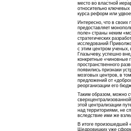
место во властной иера
относительно ключевых
курса реформ или удво
Интересно, что в своих
предоставляет монопол
поле» страны неким «м
стратегических разрабо
исследований Приволжс
с этим центром ученых, 
Глазычеву, успешно вне
конкретные «чиновные г
пространственного разв
появились признаки ус
мозговых центров, в то
предложений от «добро
реорганизации его бюд
Таким образом, можно с
сверхцентрализованной 
этой централизации пут
над территориями, не с
вследствие ими же взле
В итоге произошедшей 
Щедровицких уже сформ