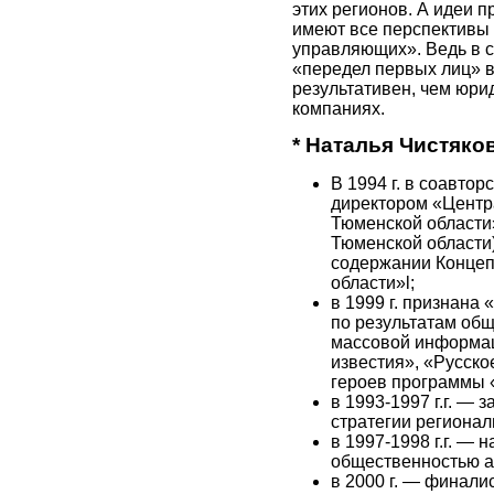
этих регионов. А идеи п
имеют все перспективы 
управляющих». Ведь в с
«передел первых лиц» в
результативен, чем юрид
компаниях.
* Наталья Чистяко
В 1994 г. в соавто
директором «Центра
Тюменской области
Тюменской области
содержании Концеп
области»l;
в 1999 г. признана
по результатам об
массовой информац
известия», «Русско
героев программы «
в 1993-1997 г.г. —
стратегии регионал
в 1997-1998 г.г. — 
общественностью а
в 2000 г. — финали