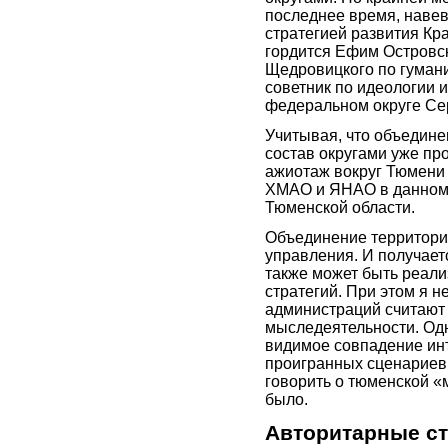
последнее время, навев
стратегией развития Кр
гордится Ефим Островс
Щедровицкого по гуман
советник по идеологии 
федеральном округе Се
Учитывая, что объедине
состав округами уже пр
ажиотаж вокруг Тюмени 
ХМАО и ЯНАО в данном 
Тюменской области.
Объединение территорий
управления. И получает
также может быть реали
стратегий. При этом я 
администраций считают 
мыследеятельности. Одна
видимое совпадение ин
проигранных сценариев (
говорить о тюменской «
было.
Авторитарные ст