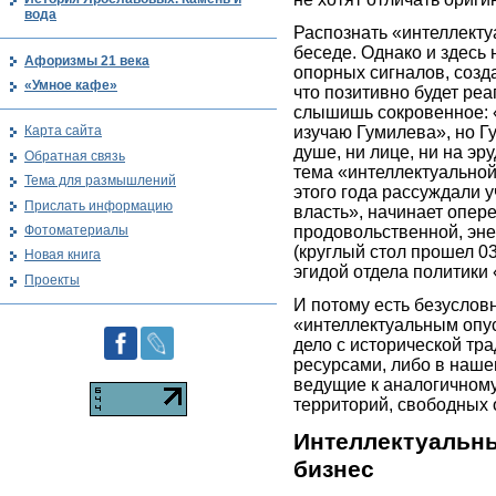
вода
Распознать «интеллекту
беседе. Однако и здесь
Афоризмы 21 века
опорных сигналов, созд
«Умное кафе»
что позитивно будет реа
слышишь сокровенное: «
изучаю Гумилева», но Гу
Карта сайта
душе, ни лице, ни на эр
Обратная связь
тема «интеллектуальной
Тема для размышлений
этого года рассуждали 
Прислать информацию
власть», начинает опер
Фотоматериалы
продовольственной, эне
(круглый стол прошел 03
Новая книга
эгидой отдела политики
Проекты
И потому есть безусловн
«интеллектуальным опу
дело с исторической тр
ресурсами, либо в наш
ведущие к аналогичном
территорий, свободных 
Интеллектуальны
бизнес