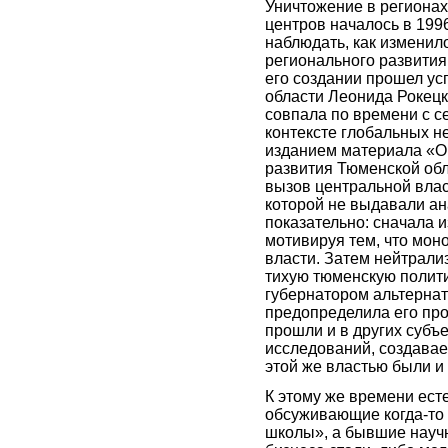
Уничтожение в региона
центров началось в 1996
наблюдать, как изменил
регионального развития
его создании прошел ус
области Леонида Рокецко
совпала по времени с с
контексте глобальных не
изданием материала «О
развития Тюменской обл
вызов центральной влас
которой не выдавали ан
показательно: сначала и
мотивируя тем, что мон
власти. Затем нейтрали
тихую тюменскую политич
губернатором альтерна
предопределила его пр
прошли и в других субъе
исследований, создавае
этой же властью были и
К этому же времени ест
обсуживающие когда-то
школы», а бывшие научн