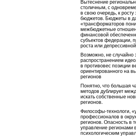
Вытеснение регионально
столичным, с одновреме
в свою очередь, к рост
бюджетов. Бюджеты в д
«трансформаторов пони
межбюджетные отношени
финансовой обеспеченно
субъектов федерации, п
роста или депрессивной
Возможно, не случайно 
распространением идео
в противовес позиции в
ориентированного на в
регионов
Понятно, что большая 
методов дублирует межд
искать собственные но
регионов.
Философы-технологи, «у
профессионалов в окру
регионов. Опасность в 
управление регионами 
психологическим управ