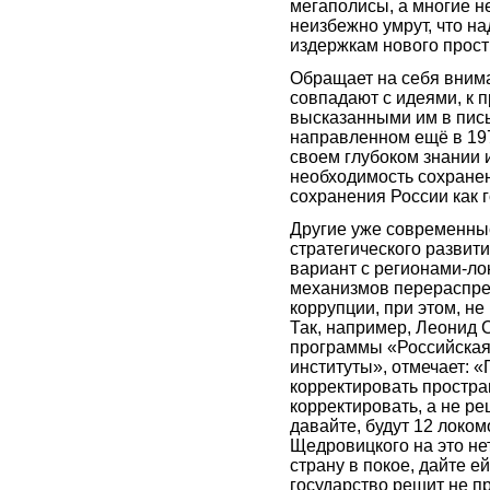
мегаполисы, а многие н
неизбежно умрут, что н
издержкам нового прос
Обращает на себя внима
совпадают с идеями, к 
высказанными им в пис
направленном ещё в 197
своем глубоком знании 
необходимость сохранен
сохранения России как г
Другие уже современны
стратегического развити
вариант с регионами-л
механизмов перераспред
коррупции, при этом, н
Так, например, Леонид 
программы «Российская
институты», отмечает: «
корректировать простра
корректировать, а не ре
давайте, будут 12 локом
Щедровицкого на это нет
страну в покое, дайте е
государство решит не п