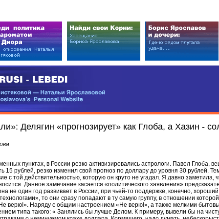
EDI
ковой — Натальи Ярославовой
vova’s Personal Website
и»: Делягин «прогнозирует» как Глоба, а Хазин - с
ова
менных пунктах, в России резко активизировались астрологи. Павел Глоба, ве
ть 15 рублей, резко изменил свой прогноз по доллару до уровня 30 рублей. Т
ие с той действительностью, которую он круто не угадал. Я давно заметила, ч
тносится. Данное замечание касается «политического заявления» предсказа
на не один год развивает в России, при чьей-то поддержке, конечно, хороший 
ехнологами», то они сразу попадают в ту самую группу, в отношении которо
Не верю!». Наряду с общим настроением «Не верю!», а также мелкими бытов
нием типа такого: « Занялись бы лучше Делом. К примеру, вывели бы на чист
траками о неминуемом крахе доллара. Кормящего, надо думать, небескорыст