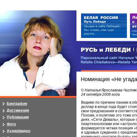
РУСЬ и ЛЕБЕДИ | RUSI — LEB
Персональный сайт Натальи Чистя
Natalia Chistiakova—Natalia Yarosla
Номинация «Не угадал
© Наталья Ярославова-Чистяк
24 октября 2008 года
Видимо по причине паники в об
Биография
доллар в конце года будет стои
Достижения
свои предсказания в соответств
Похоже, к политике это тоже о
Публикации
днях. «Сети Дюваль», которые о
пиартехнологами или «астролот
Фото
формируется четкая позиция «
Аудио/видео
и здравые суждения с предложе
кормящего «русское быдло» зав