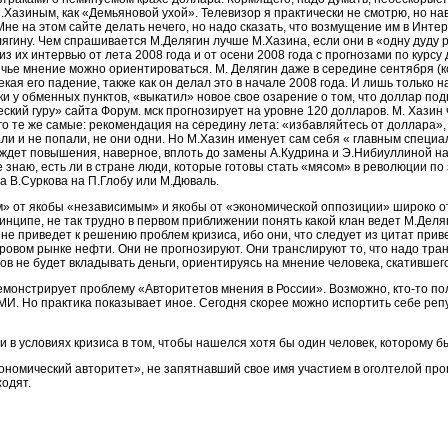
Хазиным, как «Демьяновой ухой». Телевизор я практически не смотрю, но нав
не на этом сайте делать нечего, но надо сказать, что возмущение им в Интерн
ягину. Чем спрашивается М.Делягин лучше М.Хазина, если они в «одну дуду 
 их интервью от лета 2008 года и от осени 2008 года с прогнозами по курсу
а чье мнение можно ориентироваться. М. Делягин даже в середине сентября (
кая его падение, также как он делал это в начале 2008 года. И лишь только н
и у обменных пунктов, «выкатил» новое свое озарение о том, что доллар под
ский гуру» сайта Форум. мск прогнозирует на уровне 120 долларов. М. Хазин
о те же самые: рекомендация на середину лета: «избавляйтесь от доллара», 
али и не попали, не они одни. Но М.Хазин именует сам себя « главным специа
 ждет повышения, наверное, вплоть до замены А.Кудрина и Э.Нибиуллиной на
 знаю, есть ли в стране люди, которые готовы стать «мясом» в революции по
а В.Суркова на П.Глобу или М.Дюваль.
м» от якобы «независимым» и якобы от «экономической оппозиции» широко о
ринципе, не так трудно в первом приближении понять какой клан ведет М.Деляги
о не приведет к решению проблем кризиса, ибо они, что следует из цитат при
овом рынке нефти. Они не прогнозируют. Они транслируют то, что надо тран
в не будет вкладывать деньги, ориентируясь на мнение человека, скатившего
емонстрирует проблему «Авторитетов мнения в России». Возможно, кто-то по
СМИ. Но практика показывает иное. Сегодня скорее можно испортить себе ре
 в условиях кризиса в том, чтобы нашелся хотя бы один человек, которому б
ономический авторитет», не запятнавший свое имя участием в оголтелой проп
ходят.