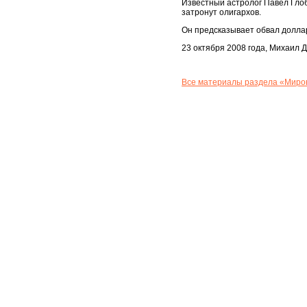
Известный астролог Павел Глоб
затронут олигархов.
Он предсказывает обвал доллар
23 октября 2008 года, Михаил Д
Все материалы раздела «Миров