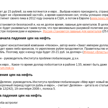
ет до 15 рублей, за ним потянется и евро…Выбрав нового президента, страна
 будет не «брежневский застой», а время накопления сил, чтобы успешно сп
игнет своего пика в 2012 году сначала в США, а потом в Европе (
www.news.ri
становится безопасной и, на не долгое время, гаванью для капиталов. В цел
с будет развиваться таким путем, что при минимально разумной политике рос
стре погреем руки и карманы».
Россия становится гаванью для капиталов
(25.
начала падения цен на нефть
идент консалтинговой компании «Неокон», автор книги «Закат империи доллар
йдет каких-либо кризисов, то укрепление рубля продолжится. Правительство 
ь. Поэтому, курс к концу года будет 20-21 руб. за доллар» (
Журнал «Власть»
 - руководитель Института проблем глобализации, д.э.н.
к евро... Какое-то время доллар поболтается в районе 1,55, может быть даже 1
rum.msk.ru
ения цен на нефть
л Делягин- руководитель Института проблем глобализации «Мир ждет новый
срочный период годятся рубль и евро», - считает Делягин» - цитата из стать
2(242), 19 сентября 2008 г., полоса 5.
а падения цен на нефть
оба-астролог