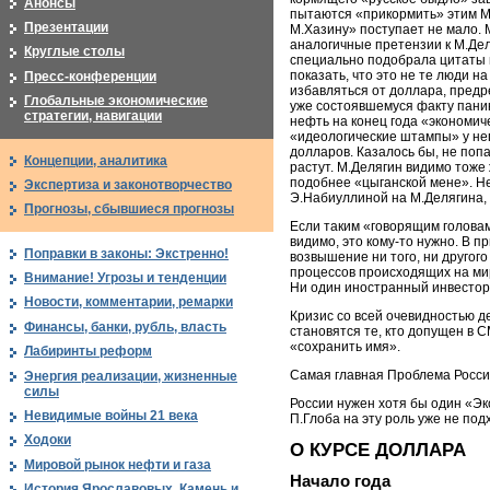
Анонсы
пытаются «прикормить» этим М.
Презентации
М.Хазину» поступает не мало. М
аналогичные претензии к М.Дел
Круглые столы
специально подобрала цитаты из
показать, что это не те люди н
Пресс-конференции
избавляться от доллара, предре
Глобальные экономические
уже состоявшемуся факту паник
стратегии, навигации
нефть на конец года «экономиче
«идеологические штампы» у нег
долларов. Казалось бы, не поп
Концепции, аналитика
растут. М.Делягин видимо тоже
подобнее «цыганской мене». Не
Экспертиза и законотворчество
Э.Набиуллиной на М.Делягина, 
Прогнозы, сбывшиеся прогнозы
Если таким «говорящим голова
видимо, это кому-то нужно. В п
Поправки в законы: Экстренно!
возвышение ни того, ни другог
процессов происходящих на мир
Внимание! Угрозы и тенденции
Ни один иностранный инвесторо
Новости, комментарии, ремарки
Кризис со всей очевидностью д
Финансы, банки, рубль, власть
становятся те, кто допущен в 
«сохранить имя».
Лабиринты реформ
Самая главная Проблема России
Энергия реализации, жизненные
силы
России нужен хотя бы один «Эк
Невидимые войны 21 века
П.Глоба на эту роль уже не под
Ходоки
О КУРСЕ ДОЛЛАРА
Мировой рынок нефти и газа
Начало года
История Ярославовых. Камень и