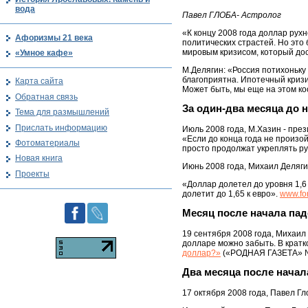
вода
Павел ГЛОБА- Астролог
«К концу 2008 года доллар рухн
Афоризмы 21 века
политических страстей. Но это
мировым кризисом, который дост
«Умное кафе»
М.Делягин: «Россия потихоньку 
благоприятна. Ипотечный кризи
Карта сайта
Может быть, мы еще на этом ко
Обратная связь
За один-два месяца до 
Тема для размышлений
Прислать информацию
Июль 2008 года, М.Хазин - през
«Если до конца года не произо
Фотоматериалы
просто продолжат укреплять рубл
Новая книга
Июнь 2008 года, Михаил Делягин
Проекты
«Доллар долетел до уровня 1,6 
долетит до 1,65 к евро».
www.fo
Месяц после начала пад
19 сентября 2008 года, Михаи
долларе можно забыть. В кратко
доллар?»
(«РОДНАЯ ГАЗЕТА» № 1
Два месяца после начал
17 октября 2008 года, Павел Гл