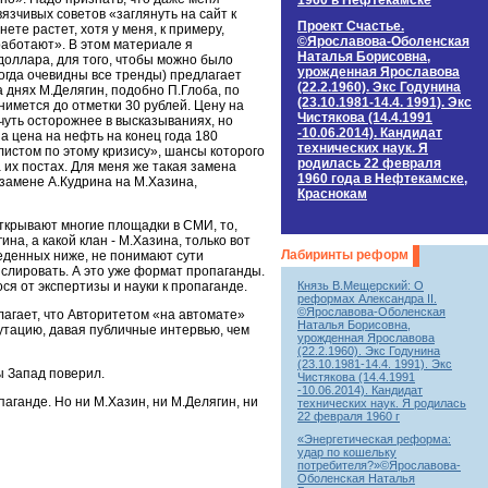
1960 в Нефтекамске
язчивых советов «заглянуть на сайт к
Проект Счастье.
ете растет, хотя у меня, к примеру,
©Ярославова-Оболенская
работают». В этом материале я
Наталья Борисовна,
 доллара, для того, чтобы можно было
урожденная Ярославова
когда очевидны все тренды) предлагает
(22.2.1960). Экс Годунина
а днях М.Делягин, подобно П.Глоба, по
(23.10.1981-14.4. 1991). Экс
нимется до отметки 30 рублей. Цену на
Чистякова (14.4.1991
 чуть осторожнее в высказываниях, но
-10.06.2014). Кандидат
а цена на нефть на конец года 180
технических наук. Я
листом по этому кризису», шансы которого
родилась 22 февраля
 их постах. Для меня же такая замена
1960 года в Нефтекамске,
 замене А.Кудрина на М.Хазина,
Краснокам
ткрывают многие площадки в СМИ, то,
на, а какой клан - М.Хазина, только вот
Лабиринты реформ
веденных ниже, не понимают сути
слировать. А это уже формат пропаганды.
Князь В.Мещерский: О
ся от экспертизы и науки к пропаганде.
реформах Александра II.
©Ярославова-Оболенская
лагает, что Авторитетом «на автомате»
Наталья Борисовна,
путацию, давая публичные интервью, чем
урожденная Ярославова
(22.2.1960). Экс Годунина
(23.10.1981-14.4. 1991). Экс
ы Запад поверил.
Чистякова (14.4.1991
-10.06.2014). Кандидат
аганде. Но ни М.Хазин, ни М.Делягин, ни
технических наук. Я родилась
22 февраля 1960 г
«Энергетическая реформа:
удар по кошельку
потребителя?»©Ярославова-
Оболенская Наталья