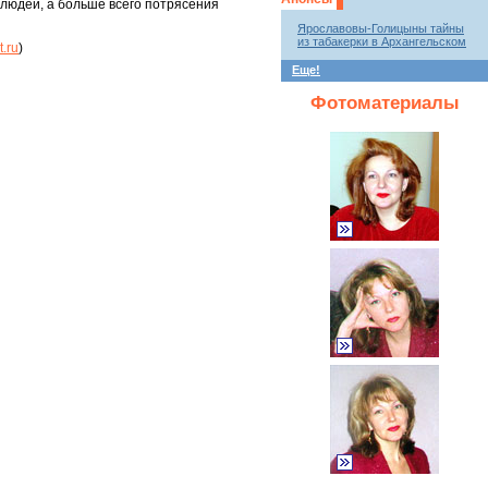
 людей, а больше всего потрясения
Ярославовы-Голицыны тайны
из табакерки в Архангельском
.ru
)
Еще!
Фотоматериалы