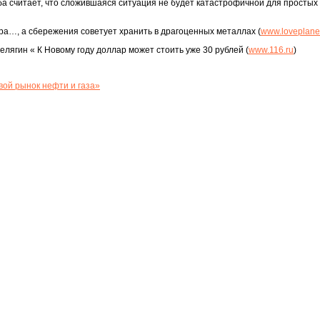
а считает, что сложившаяся ситуация не будет катастрофичной для простых
а…, а сбережения советует хранить в драгоценных металлах (
www.loveplanet
елягин « К Новому году доллар может стоить уже 30 рублей (
www.116.ru
)
ой рынок нефти и газа»