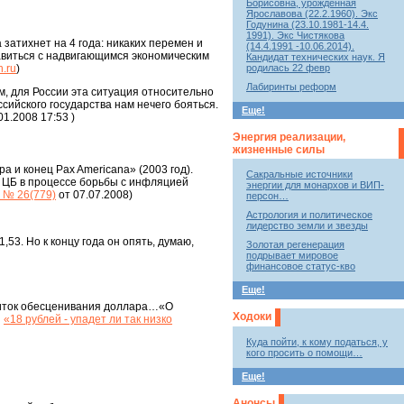
Борисовна, урожденная
Ярославова (22.2.1960). Экс
Годунина (23.10.1981-14.4.
1991). Экс Чистякова
 затихнет на 4 года: никаких перемен и
(14.4.1991 -10.06.2014).
равиться с надвигающимся экономическим
Кандидат технических наук. Я
n.ru
)
родилась 22 февр
Лабиринты реформ
ом, для России эта ситуация относительно
сийского государства нам нечего бояться.
Еще!
01.2008 17:53 )
Энергия реализации,
жизненные силы
а и конец Pax Americana» (2003 год).
Сакральные источники
и ЦБ в процессе борьбы с инфляцией
энергии для монархов и ВИП-
 № 26(779)
от 07.07.2008)
персон…
Астрология и политическое
лидерство земли и звезды
,53. Но к концу года он опять, думаю,
Золотая регенерация
подрывает мировое
финансовое статус-кво
Еще!
 виток обесценивания доллара…«О
Ходоки
и
«18 рублей - упадет ли так низко
Куда пойти, к кому податься, у
кого просить о помощи…
Еще!
Анонсы