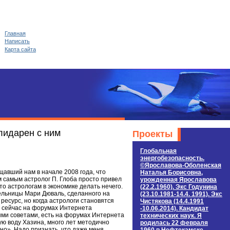
Главная
Написать
Карта сайта
олидарен с ним
Проекты
Глобальная
энергобезопасность.
©Ярославова-Оболенская
щавший нам в начале 2008 года, что
Наталья Борисовна,
ем самым астролог П. Глоба просто привел
урожденная Ярославова
то астрологам в экономике делать нечего.
(22.2.1960). Экс Годунина
тельницы Мари Дюваль, сделанного на
(23.10.1981-14.4. 1991). Экс
ресурс, но когда астрологи становятся
Чистякова (14.4.1991
й сейчас на форумах Интернета
-10.06.2014). Кандидат
ыми советами, есть на форумах Интернета
технических наук. Я
ую воду Хазина, много лет методично
родилась 22 февраля
но». Надо признать, что даже меня