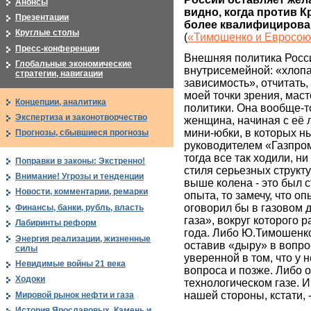
Анонсы
видно, когда против 
Презентации
более квалифицирован
Круглые столы
(
«Тимошенко и Евросою
Пресс-конференции
Внешняя политика России
Глобальные экономические
внутрисемейной: «хлопа
стратегии, навигации
зависимость», отчитать
моей точки зрения, маст
Концепции, аналитика
политики. Она вообще-то
Экспертиза и законотворчество
женщина, начиная с её 
мини-юбки, в которых 
Прогнозы, сбывшиеся прогнозы
руководителем «Газпром
тогда все так ходили, ни
Поправки в законы: Экстренно!
стиля серьезных структу
Внимание! Угрозы и тенденции
выше колена - это был с
Новости, комментарии, ремарки
опыта, то замечу, что о
оговорил бы в газовом д
Финансы, банки, рубль, власть
газа», вокруг которого р
Лабиринты реформ
года. Либо Ю.Тимошенко
Энергия реализации, жизненные
оставив «дыру» в вопро
силы
уверенной в том, что у 
Невидимые войны 21 века
вопроса и позже. Либо 
Ходоки
технологическом газе. И
нашей стороны, кстати, -
Мировой рынок нефти и газа
История Ярославовых. Камень и