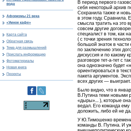
В период первого газов
вода
себя некоторый архив п
Сохранила также и новы
Афоризмы 21 века
в этом году. Сравнила. 
«Умное кафе»
смысла тратить на это в
совсем другие договоре
специалист в том, как н
Карта сайта
( с точки зрения технол
Обратная связь
большой знаток в части
Тема для размышлений
по заключению этих дого
Прислать информацию
дискуссия и по какому к
разговоре тет-а-тет с т
Фотоматериалы
она однозначно будет «
Новая книга
ориентироваться в текс
Проекты
пакета аргументов. Эксп
всех других — выиграет.
Было видно, что в янв
В.Путина теми новыми р
«дыры»... ), которые он
ведал. Его команда ему 
доложить, либо ей не д
У Ю.Тимошенко времени 
команды В. Путина. И у
внешнеполитическую ком