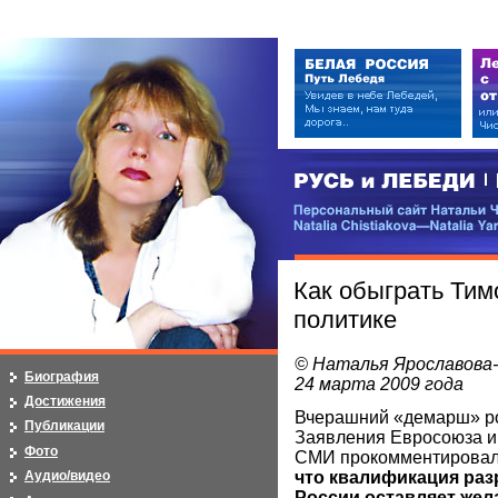
РУСЬ и ЛЕБЕДИ | RUSI — LEB
Персональный сайт Натальи Чистя
Natalia Chistiakova—Natalia Yarosla
Как обыграть Тим
политике
© Наталья Ярославова
Биография
24 марта 2009 года
Достижения
Вчерашний «демарш» ро
Публикации
Заявления Евросоюза и
Фото
СМИ прокомментировал
что квалификация ра
Аудио/видео
России оставляет жел