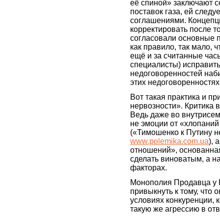
её спиной» заключают с
поставок газа, ей след
соглашениями. Концепци
корректировать после т
согласовали основные 
как правило, так мало, 
ещё и за считанные часы
специалисты) исправить
недоговоренностей наби
этих недоговоренностях
Вот такая практика и п
нервозности». Критика 
Ведь даже во внутрисе
не эмоции от «хлопаний
(«Тимошенко к Путину н
www.polemika.com.ua
), 
отношений», основанная
сделать виноватым, а на
факторах.
Монополия Продавца у Р
привыкнуть к тому, что 
условиях конкуренции, 
такую же агрессию в отв