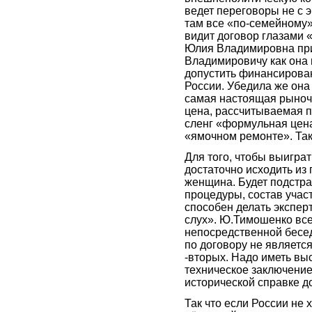
ведет переговоры не с 
там все «по-семейному»
видит договор глазами 
Юлия Владимировна при
Владимировичу как она в
допустить финансирован
России. Убедила же она 
самая настоящая рыночн
цена, рассчитываемая п
сленг «формульная цен
«ямочном ремонте». Так
Для того, чтобы выигра
достаточно исходить из 
женщина. Будет подстра
процедуры, состав участ
способен делать экспер
слух». Ю.Тимошенко все
непосредственной бесе
по договору не является
-вторых. Надо иметь вы
техническое заключение 
исторической справке до
Так что если России не х