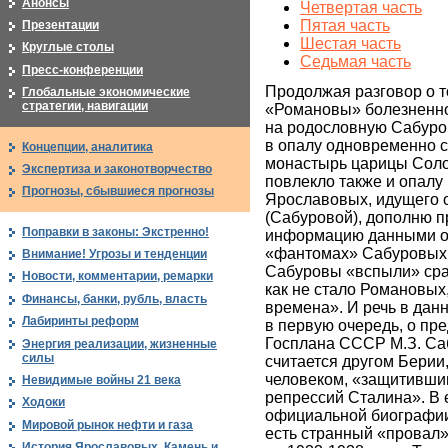
Анонсы
Четвертая часть
Пятая часть
Презентации
Шестая часть
Круглые столы
Седьмая часть
Пресс-конференции
Продолжая разговор о т
Глобальные экономические
стратегии, навигации
«Романовы» болезненн
на родословную Сабуро
в опалу одновременно с
Концепции, аналитика
монастырь царицы Соло
Экспертиза и законотворчество
повлекло также и опалу
Прогнозы, сбывшиеся прогнозы
Ярославовых, идущего 
(Сабуровой), дополню 
Поправки в законы: Экстренно!
информацию данными о 
«фантомах» Сабуровых 
Внимание! Угрозы и тенденции
Сабуровы «вспыли» сраз
Новости, комментарии, ремарки
как не стало Романовых,
Финансы, банки, рубль, власть
времена». И речь в данн
Лабиринты реформ
в первую очередь, о пр
Госплана СССР М.З. Са
Энергия реализации, жизненные
силы
считается другом Берии,
человеком, «защитившим
Невидимые войны 21 века
репрессий Сталина». В
Ходоки
официальной биографии
Мировой рынок нефти и газа
есть странный «провал
История Ярославовых. Камень и