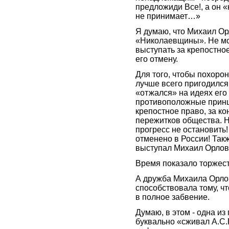
предложиди Все!, а он «
не принимает…»
Я думаю, что Михаил Ор
«Николаевщины». Не мо
выступать за крепостное
его отмену.
Для того, чтобы похоро
лучше всего пригодился
«отжался» на идеях его
противоположные принц
крепостное право, за к
пережитков общества. Н
прогресс не остановить!
отменено в России! Такж
выступал Михаил Орлов
Время показало торжес
А дружба Михаила Орло
способствовала тому, ч
в полное забвение.
Думаю, в этом - одна из
буквально «сживал А.С.