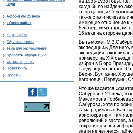
на 1933-1938 годы. Т.е. 
вода
когда было найдено лж
сына царицы Соломонии
Афоризмы 21 века
также стали исчезать и
имеющие отношение к к
«Умное кафе»
белозерским старцам, 
16 веке на стороне цар
Карта сайта
Быть может, М.З.Сабуро
Обратная связь
экспедиции». Для него, 
Тема для размышлений
экспедиция закончилась
Прислать информацию
примеру, на XIX съезде
Фотоматериалы
избран в Бюро Президи
следующем составе: Ст
Новая книга
Берия, Булганин, Хруще
Проекты
Каганович, Первухин, С
Что же касается «фант
Сабуровых 21 века, то к
Максимовна Горбачева 
Сабурова, хотя по офиц
сама родилась в Башкир
аристократия», там явл
революций и застоев, а
сохраняется вся информ
знати не является тайно