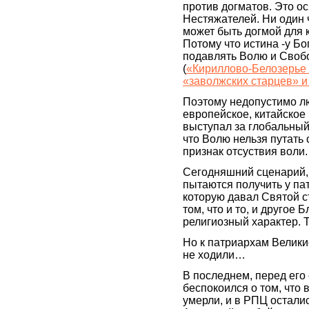
против догматов. Это о
Нестяжателей. Ни один 
может быть догмой для к
Потому что истина -у Бо
подавлять Волю и Свобод
(
«Кириллово-Белозерье 
«заволжских старцев» и
Поэтому недопустимо лю
европейское, китайское 
выступал за глобальны
что Волю нельзя путать 
признак отсуствия воли.
Сегодняшний сценарий, 
пытаются получить у па
которую давал Святой с
том, что и то, и другое 
религиозный характер. 
Но к патриархам Велики
не ходили…
В последнем, перед его
беспокоился о том, что 
умерли, и в РПЦ остали