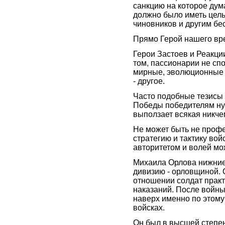
санкцию на которое дум
должно было иметь цель
чиновников и другим бе
Прямо Герой нашего вре
Герои Застоев и Реакци
том, пассионарии не сп
мирные, эволюционные 
- другое.
Часто подобные тезисы
Победы победителям нуж
выползает всякая никче
Не может быть не профе
стратегию и тактику вой
авторитетом и волей мо
Михаила Орлова нижние 
дивизию - орловщиной. 
отношении солдат практ
наказаний. После войны
наверх именно по этому 
войсках.
Он был в высшей степе