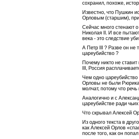
сохранил, похоже, ист
Известно, что Пушкин 
Орловым (старшим), при
Сейчас много стенают о
Николая II. И все пытаю
века - это следствие у
А Петр III ? Разве он не
цареубийство ?
Почему никто не ставит 
III, Россия расплачивае
Чем одно цареубийство 
Орловы не были Рюрикам
молчат, потому что реч
Аналогично и с Александ
цареубийстве ради чьих 
Что скрывал Алексей О
Из одного текста в друг
как Алексей Орлов «спа
после того, как он попа