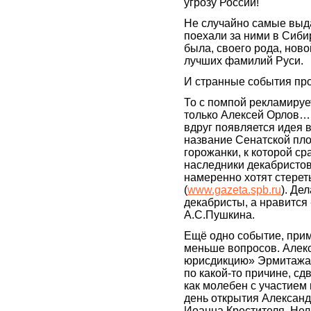
угрозу России!
Не случайно самые выд
поехали за ними в Сиби
была, своего рода, нов
лучших фамилий Руси.
И странные события пр
То с помпой рекламируе
только Алексей Орлов… 
вдруг появляется идея
название Сенатской пло
горожанки, к которой с
наследники декабристов 
намеренно хотят стерет
(
www.gazeta.spb.ru
). Де
декабристы, а нравитс
А.С.Пушкина.
Ещё одно событие, прим
меньше вопросов. Алек
юрисдикцию» Эрмитажа,
по какой-то причине, сд
как молебен с участием
день открытия Александ
Иоанна Крестителя. Нел