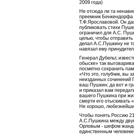
2009 года)
Не отсюда ли та ненави
преемник Бенкендорфа 
Т.Ф.Ярославовой. Он да
публиковать стихи Пушки
ограничил для А.С. Пуш
целью, чтобы отправить
делал А.С.Пушкину не т
навязал ему принудител
Генерал Дубельт, извес
обыске» так выговарива
посметно сохранить памя
«Что это, голубчик, вы з
неизданных сочинений П
ваш Пушкин; да вот и г
и приказал вам передать
вашего Пушкина при жиз
смерти его отыскивать «
Не хорошо, любезнейши
Чтобы понять Россию 21
А.С.Пушкина между дву
Орловым - шефом жанда
единственным человекем