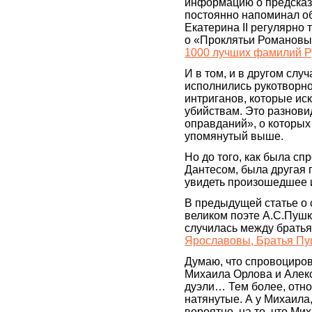
информацию о предсказ
постоянно напоминал об
Екатерина II регулярно 
о «Проклятьи Романовы
1000 лучших фамилий Р
И в том, и в другом слу
исполнились рукотворн
интриганов, которые ис
убийствам. Это разнови
оправданий», о которых
упомянутый выше.
Но до того, как была с
Дантесом, была другая 
увидеть произошедшее 
В предыдущей статье о
великом поэте А.С.Пушки
случилась между брать
Ярославовы, Братья Пу
Думаю, что спровоциров
Михаила Орлова и Алекс
дуэли… Тем более, отн
натянутые. А у Михаила
вероятно, на то, что Мих