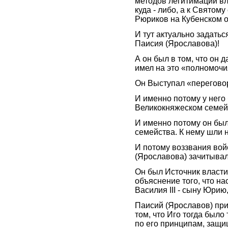
методов легитимации вл
куда - либо, а к Святом
Рюриков на Кубенском о
И тут актуально задать
Паисия (Ярославова)!
А он был в том, что он 
имел на это «полномочи
Он Выступал «переговор
И именно потому у него
Великокняжеском семей
И именно потому он был
семейства. К нему шли 
И потому воззвания вой
(Ярославова) зачитывал
Он был Источник власти
объяснение того, что н
Василия III - сыну Юрию
Паисий (Ярославов) приз
том, что Иго тогда было 
по его принципам, защи