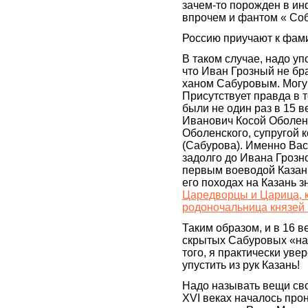
зачем-то порожден в ин
впрочем и фантом « Со
Россию приучают к фам
В таком случае, надо уп
что Иван Грозный не бра
ханом Сабуровым. Могу 
Присутствует правда в т
были не один раз в 15 в
Иванович Косой Оболен
Оболенского, супругой к
(Сабурова). Именно Васи
задолго до Ивана Грозн
первым воеводой Казани
его походах на Казань з
Царедворцы и Царица, к
родоночальница князей
Таким образом, и в 16 в
скрытых Сабуровых «на 
того, я практически уве
упустить из рук Казань!
Надо называть вещи свои
XVI веках началось про