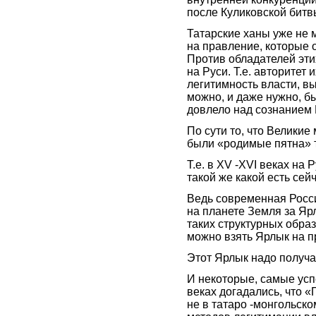
после Куликовской битв
Татарские ханы уже не 
на правление, которые 
Против обладателей эти
на Руси. Т.е. авторитет
легитимность власти, в
можно, и даже нужно, б
довлело над сознанием 
По сути то, что Великие
были «родимые пятна» т
Т.е. в XV -XVI веках на
такой же какой есть сей
Ведь современная Россия
на планете Земля за Яр
таких структурных образ
можно взять Ярлык на п
Этот Ярлык надо получа
И некоторые, самые усп
веках догадались, что 
не в татаро -монгольско