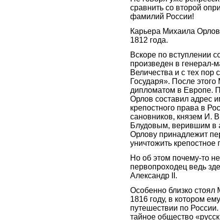
сравнить со второй опр
фамилий России!
Карьера Михаила Орлова
1812 года.
Вскоре по вступлении с
произведен в генерал-м
Величества и с тех пор 
Государя». После этого
дипломатом в Европе. П
Орлов составил адрес и
крепостного права в Ро
сановников, князем И. 
Блудовым, верившим в а
Орлову принадлежит пер
уничтожить крепостное 
Но об этом почему-то 
первопроходец ведь зде
Александр II.
Особенно близко стоял 
1816 году, в котором е
путешествии по России.
тайное общество «русски