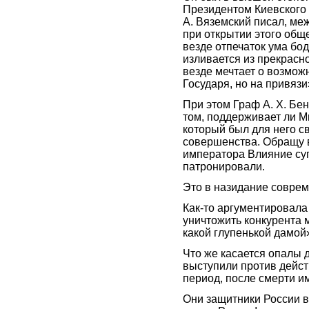
Президентом Киевского 
А. Вяземский писал, меж
при открытии этого общ
везде отпечаток ума бо
изливается из прекрасн
везде мечтает о возможн
Государя, но на привязи
При этом Граф А. Х. Бе
том, поддерживает ли М
который был для него с
совершенства. Обращу 
императора Влияние суп
патронировали.
Это в назидание совре
Как-то аргументировала 
уничтожить конкурента м
какой глупенькой дамой
Что же касается опалы 
выступили против дейс
период, после смерти и
Они защитники России в