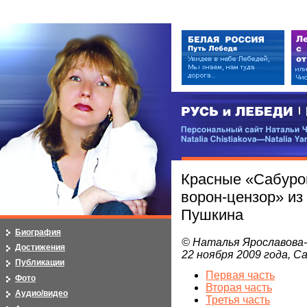
РУСЬ и ЛЕБЕДИ | RUSI — LEB
Персональный сайт Натальи Чистя
Natalia Chistiakova—Natalia Yarosla
Красные «Сабуро
ворон-цензор» из
Пушкина
Биография
© Наталья Ярославова
Достижения
22 ноября 2009 года, 
Публикации
Первая часть
Фото
Вторая часть
Аудио/видео
Третья часть