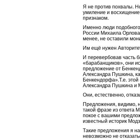
Я не против похвалы. Н
умиление и восхищение 
признаком.
Именно люди подобного 
России Михаила Орлова в
менее, не оставили мон
Им ещё нужен Авторите
И перевербовав часть 
«барабанщиков», они ис
предложение от Бенкен
Александра Пушкина, ка
Бенкендорфа».Т.е. этой
Александра Пушкина и 
Они, естественно, отка
Предложения, видимо, н
такой фразе из ответа М
покое с вашими предло
известный историк Модз
Такие предложения я н
невозможно не отказать