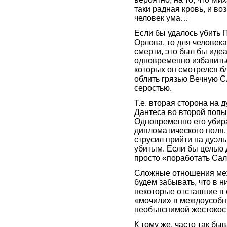
таки радная кровь, и во
человек ума…
Если бы удалось убить 
Орлова, то для человек
смерти, это был бы иде
одновременно избавиться
которых он смотрелся бл
облить грязью Вечную Сл
серостью.
Т.е. вторая сторона на
Дантеса во второй попы
Одновременно его убира
дипломатического поля.
струсил прийти на дуэль
убитым. Если бы целью 
просто «поработать Са
Сложные отношения меж
будем забывать, что в н
некоторые отставшие в 
«мочили» в междоусобны
необъяснимой жестокос
К тому же, часто так бы