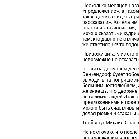
Несколько месяцев наза
«предложение», в таком 
как я, должна сидеть пр
рассказали». Хотела им
власти и квазивласти», 
можно сказать «и кудри д
тем, кто давно не отли
же ответила нечто подо
Привожу цитату из его 
невозможно не отказать
«…ты на дежурном деле 
Бенкендорф будет тобою
выходить на поприще ли
большим честолюбцем, а
же знаешь, что дворяне
не великие люди! Итак, 
предложениями и поверь
можно быть счастливым,
делая рюмки и стаканы и
Твой друг Михаил Орло
Не исключаю, что после
ненадлежащим «посредн