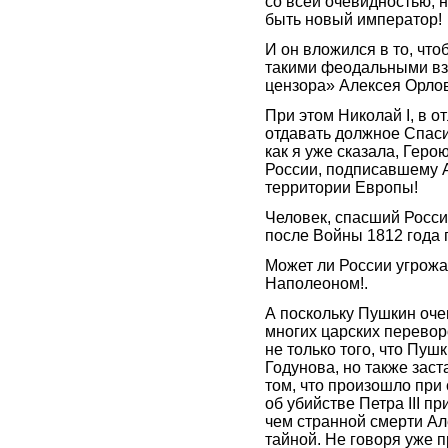
со всей очевидностью, 
быть новый император!
И он вложился в то, что
такими феодальными взг
цензора» Алексея Орло
При этом Николай I, в о
отдавать должное Спаси
как я уже сказала, Геро
России, подписавшему А
территории Европы!
Человек, спасший Росси
после Войны 1812 года 
Может ли России угрожат
Наполеоном!.
А поскольку Пушкин оче
многих царских перевор
не только того, что Пуш
Годунова, но также заст
том, что произошло при 
об убийстве Петра III п
чем странной смерти Але
тайной. Не говоря уже п