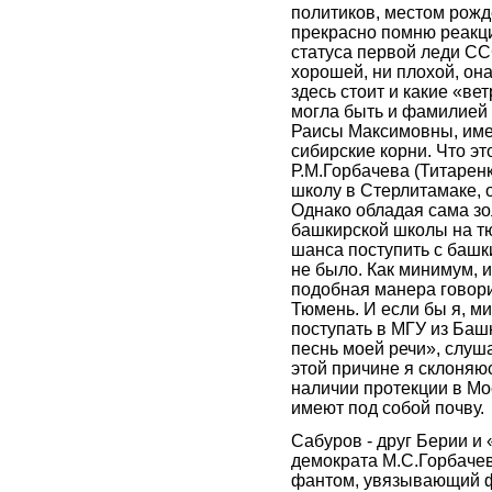
политиков, местом рожд
прекрасно помню реакц
статуса первой леди С
хорошей, ни плохой, она
здесь стоит и какие «в
могла быть и фамилией 
Раисы Максимовны, имею
сибирские корни. Что это
Р.М.Горбачева (Титарен
школу в Стерлитамаке, 
Однако обладая сама зо
башкирской школы на тю
шанса поступить с башк
не было. Как минимум, и
подобная манера говори
Тюмень. И если бы я, ми
поступать в МГУ из Баш
песнь моей речи», слуш
этой причине я склоняюс
наличии протекции в Мос
имеют под собой почву.
Сабуров - друг Берии и
демократа М.С.Горбачева
фантом, увязывающий 