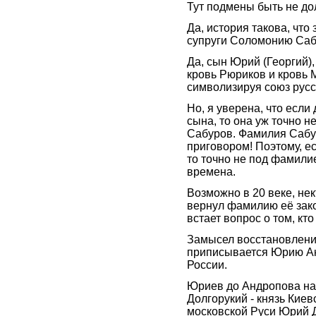
Тут подмены быть не до
Да, история такова, что
супруги Соломонию Саб
Да, сын Юрий (Георгий),
кровь Рюриков и кровь 
символизируя союз русс
Но, я уверена, что если
сына, то она уж точно
Сабуров. Фамилия Сабу
приговором! Поэтому, есл
то точно не под фамилие
времена.
Возможно в 20 веке, не
вернул фамилию её зако
встает вопрос о том, кт
Замысел восстановлени
приписывается Юрию А
России.
Юриев до Андропова на
Долгорукий - князь Киев
московской Руси Юрий Д