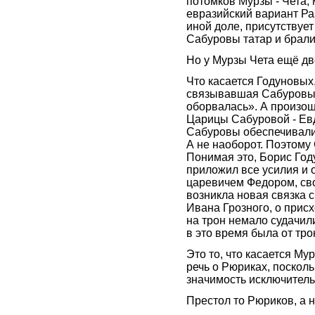
потомков Мурзы - Чета, 
евразийский вариант Ра
иной доле, присутствуе
Сабуровы татар и брали
Но у Мурзы Чета ещё дв
Что касается Годуновых,
связывавшая Сабуровых
оборвалась». А произош
Царицы Сабуровой - Евд
Сабуровы обеспечивали
А не наоборот. Поэтому
Понимая это, Борис Год
приложил все усилия и 
царевичем Федором, сво
возникла новая связка 
Ивана Грозного, о присх
на трон немало судачили
в это время была от тр
Это то, что касается Му
речь о Рюриках, поскол
значимость исключитель
Престол то Рюриков, а 