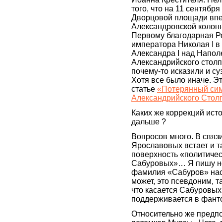
того, что на 11 сентябр
Дворцовой площади впе
Александровской колонн
Первому благодарная Ро
императора Николая I в
Александра I над Напол
Александрийского столп
почему-то исказили и с
Хотя все было иначе. Э
статье
«Потерянный сим
Александрийского Столп
Каких же коррекций исто
дальше ?
Вопросов много. В связ
Ярославовых встает и т
поверхность «политичес
Сабуровых»… Я пишу нов
фамилия «Сабуров» нас
может, это псевдоним, т
что касается Сабуровых
поддерживается в фант
Относительно же предп