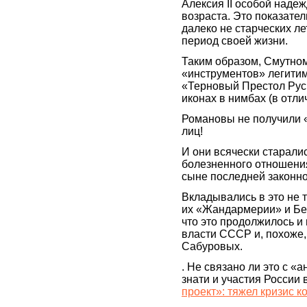
Алексия II особой надеж
возраста. Это показате
далеко не старческих лет
период своей жизни.
Таким образом, Смутно
«инструментов» легитим
«Терновый Престол Руси
иконах в нимбах (в отли
Романовы не получили «
лиц!
И они всячески старалис
болезненного отношения
сыне последней законно
Вкладывались в это не 
их «Жандармерии» и Бе
что это продолжилось и
власти СССР и, похоже,
Сабуровых.
. Не связано ли это с 
знати и участия России 
проект»: тяжел кризис к