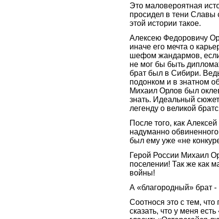
Это маловероятная исто
просидел в тени Славы 
этой истории такое.
Алексею Федоровичу Орл
иначе его мечта о карье
шефом жандармов, если 
не мог бы быть диплома
брат был в Сибири. Вед
подонком и в знатном о
Михаил Орлов был оклеве
знать. Идеальный сюжет
легенду о великой брат
После того, как Алексе
надуманно обвиненного 
был ему уже «не конкур
Герой России Михаил Ор
поселении! Так же как 
войны!
А «благородный» брат - 
Соотнося это с тем, что
сказать, что у меня ест