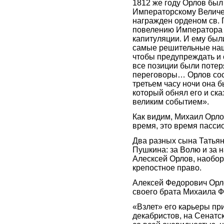
1812 же году Орлов был
Императорскому Величе
награжден орденом св. 
повелению Императора 
капитуляции. И ему бы
самые решительные наш
чтобы предупреждать и 
все позиции были потер
переговоры… Орлов сос
третьем часу ночи она 
который обнял его и ск
великим событием».
Как видим, Михаил Орлов
время, это время пасси
Два разных сына Татья
Пушкина: за Волю и за н
Алесксей Орлов, наоборо
крепостное право.
Алексей Федорович Орл
своего брата Михаила 
«Взлет» его карьеры при
декабристов, на Сенатс