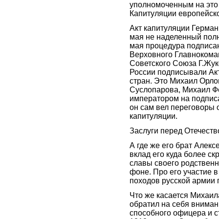
уполномоченным на это
Капитуляции европейско
Акт капитуляции Герман
мая не наделенный пол
мая процедура подписан
Верховного Главноком
Советского Союза Г.Жуко
России подписывали Акт
стран. Это Михаил Орло
Суслопарова, Михаил Ф
императором на подписа
он сам вел переговоры о
капитуляции.
Заслуги перед Отечество
А где же его брат Алекс
вклад его куда более ск
славы своего родственн
фоне. Про его участие в
походов русской армии 
Что же касается Михаил
обратил на себя вниман
способного офицера и с