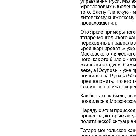
управления Руси. Малая
Ярославовых (Оболенски
того, Елену Глинскую - 
литовскому княжескому 
происхождения,
Это яркие примеры того
татаро-монгольского ха
переходить в православ
«реинкарнировать» уже 
Московского княжеского 
него, как это было с кн
«ханский колдун». Самы
веке, а Юсуповы - уже п
появился на Руси за 50 
предположить, что его т
славянки, носила, скоре
Как бы там ни было, но 
появилась в Московском
Наряду с этим происход
процессы, которые акту
политической ситуацией
Татаро-монгольское хан
внутренней конкуренции