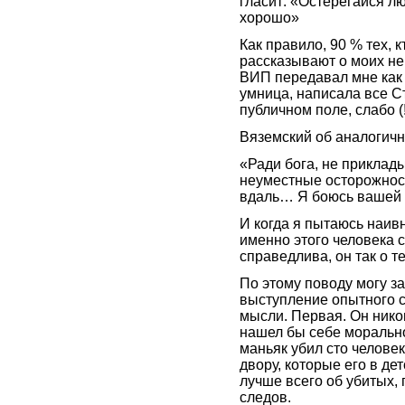
гласит: «Остерегайся л
хорошо»
Как правило, 90 % тех, 
рассказывают о моих не
ВИП передавал мне как 
умница, написала все С
публичном поле, слабо 
Вяземский об аналогичн
«Ради бога, не приклады
неуместные осторожност
вдаль… Я боюсь вашей
И когда я пытаюсь наив
именно этого человека 
справедлива, он так о т
По этому поводу могу з
выступление опытного с
мысли. Первая. Он нико
нашел бы себе морально
маньяк убил сто человек
двору, которые его в де
лучше всего об убитых,
следов.