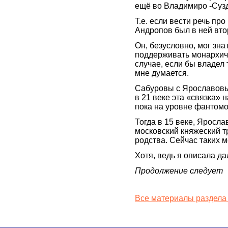
ещё во Владимиро -Сузд
Т.е. если вести речь пр
Андропов был в ней вт
Он, безусловно, мог знат
поддерживать монархиче
случае, если бы владел
мне думается.
Сабуровы с Ярославовым
в 21 веке эта «связка» 
пока на уровне фантомо
Тогда в 15 веке, Яросл
московский княжеский т
родства. Сейчас таких м
Хотя, ведь я описала д
Продолжение следует
Все материалы раздела