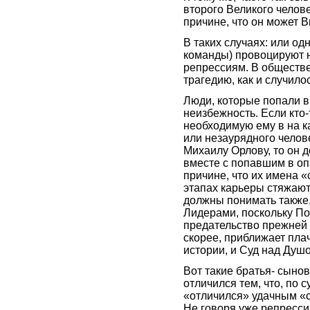
второго Великого челове
причине, что он может 
В таких случаях: или одн
команды) провоцируют н
репрессиям. В обществе
трагедию, как и случило
Люди, которые попали в
неизбежность. Если кто-
необходимую ему в на ка
или незаурядного челове
Михаилу Орлову, то он д
вместе с попавшим в оп
причине, что их имена «
этапах карьеры стяжаю
должны понимать также, 
Лидерами, поскольку П
предательство прежней д
скорее, приближает пла
истории, и Суд над Душо
Вот такие братья- сын
отличился тем, что, по 
«отличился» удачным «с
Не говоря уже репресси