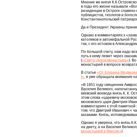
Мнение же князя К.К.Острожско
в годы его жизни называли «Во
резиденции в Остроге славяно-
публицистов, теологов и богосл
Константинопольский патриарх
Да и Президент Украины прини
Однако в комментариях к «захв
католиков и автокефальной Ру
так, с его истоком в Александри
По большой счету, нам надо во
путь к нему лежит через оказа
(
«Свято-Духов монастырь»
). В
монастырей в вопросе возврата
В статье
«От боярина Медведев
I»
, я уже обращала внимание н
«В 1851 году священник Амвро
Василия Великого, напечатанную 
киевский воевода князь К. К. О
этом слова «царевичу московск
московского царя Дмитрия Иван
комментариях к этой памятной з
том, что Дмитрий Иванович « ч
казаками. Князь, исповедовавш
Однако я уверена, что князь К
на диету, а на Василия Великог
монастырей в Минске»
)