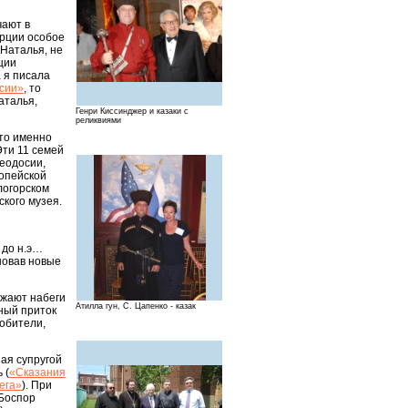
чают в
урции особое
 Наталья, не
ции
 я писала
ссии»
, то
аталья,
Генри Киссинджер и казаки с
реликвиями
что именно
Эти 11 семей
Феодосии,
ропейской
логорском
ского музея.
. до н.э…
сновав новые
ажают набеги
Атилла гун, С. Цапенко - казак
ный приток
 обители,
ая супругой
 (
«Сказания
ега»
). При
 Боспор