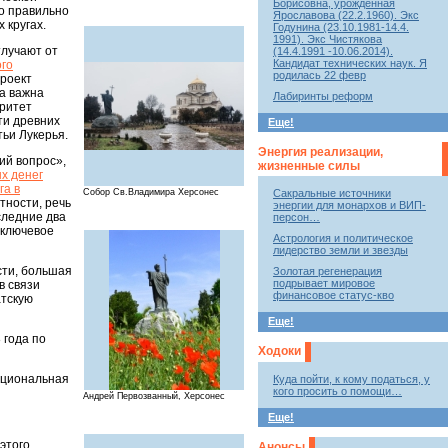
Борисовна, урожденная
о правильно
Ярославова (22.2.1960). Экс
 кругах.
Годунина (23.10.1981-14.4.
1991). Экс Чистякова
тлучают от
(14.4.1991 -10.06.2014).
Кандидат технических наук. Я
го
родилась 22 февр
проект
та важна
Лабиринты реформ
оритет
ти древних
Еще!
тьи Лукерья.
Энергия реализации,
ий вопрос»,
жизненные силы
х денег
га в
Собор Св.Владимира Херсонес
Сакральные источники
стности, речь
энергии для монархов и ВИП-
следние два
персон…
 ключевое
Астрология и политическое
лидерство земли и звезды
сти, большая
Золотая регенерация
подрывает мировое
в связи
финансовое статус-кво
атскую
Еще!
 года по
Ходоки
национальная
Куда пойти, к кому податься, у
кого просить о помощи…
Андрей Первозванный, Херсонес
Еще!
этого
Анонсы