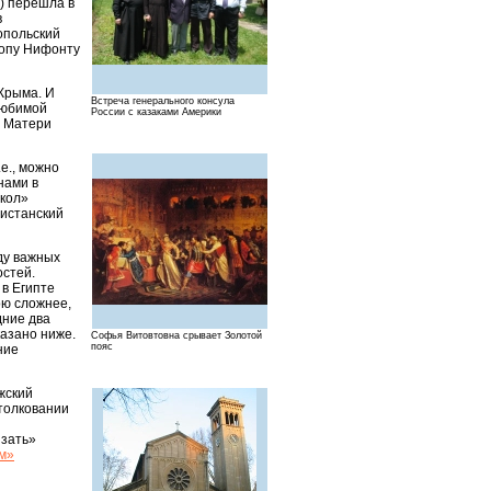
.) перешла в
в
опольский
копу Нифонту
 Крыма. И
Встреча генерального консула
любимой
России с казаками Америки
й Матери
е., можно
нами в
скол»
ристанский
яду важных
остей.
 в Египте
ою сложнее,
дние два
казано ниже.
Софья Витовтовна срывает Золотой
пояс
ние
ожский
 толковании
язать»
м»