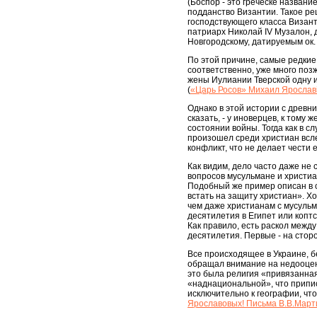
(Боспор - это греческе названи
подданство Византии. Такое р
господствующего класса Визант
патриарх Николай IV Музалон, 
Новгородскому, датируемым ок. 
По этой причине, самые редкие 
соответственно, уже много поз
жены Иулиании Тверской одну и
(
«Царь Росов» Михаил Ярославi
Однако в этой истории с древн
сказать, - у иноверцев, к тому 
состоянии войны. Тогда как в 
произошел среди христиан всле
конфликт, что не делает чести 
Как видим, дело часто даже не 
вопросов мусульмане и христи
Подобный же пример описан в с
встать на защиту христиан». Х
чем даже христианам с мусульм
десятилетия в Египет или коптс
Как правило, есть раскол между
десятилетия. Первые - на стор
Все происходящее в Украине, бе
обращал внимание на недооценк
это была религия «привязанная»
«наднациональной», что припи
исключительно к географии, чт
Ярославовых! Письма В.В.Март