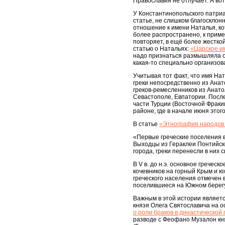
Православия не отлучает. А во
У Константинопольского патри
статье, не слишком благосклон
отношение к имени Наталья, ко
более распространено, к приме
повторяет, в ещё более жестко
статью о Натальях:
«Царское им
надо признаться размышляла о 
какая-то специально организов
Учитывая тот факт, что имя На
греки непосредственно из Анато
греков-ремесленников из Анато
Севастополе, Евпатории. После 
части Турции (Восточной Фракии
районе, где в начале июня это
В статье
«Этнография народов
«Первые греческие поселения воз
Выходцы из Гераклеи Понтийской 
города, греки перенесли в них 
В V в. до н.э. основное грече
кочевников на горный Крым и 
греческого населения отмечен в
поселившиеся на Южном берегу
Важным в этой истории являетс
князя Олега Святославича на ос
о роли браков в династической
разводе с Феофано Музалон кн