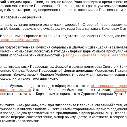
ский выступил против Унии, но, тем не менее, Уния расширяла ареал своего в
ликого могло спасти Православие. Я полагаю, что как раз эту мысль проводи
надо было выстроить одновременно хорошие отношения и с Православием, и 
ть и современные решения.
тря на отсутствие полного единогласия, хорошей «Стороной переговоров» я
 (Алфеев), поскольку его судьба долгие годы была связана с Виленским Св
Иларион имеет прямое отношение к подготовке Вселенских Соборов, что сле
отовительной комиссии»
ая подготовительная комиссия собралась в Шамбези (Швейцария) в замечат
 династии Романовых, поскольку в этот день первый царь Романов приступил 
ршил исполнение этих обязанностей» (
«Орден 22 февраля: София Баварская -
14 автокефальных Православных Церквей в рамках подготовки Святого и Вел
енного Синода Русской Православной Церкви делегацию Московского Патриа
рополит Волоколамский Иларион (Алфеев). В повестку дня заседания вошли 
окефалии, а также тема диптихов».
она, буквально неделю назад, я обращалась в статье:
«На вершине шатрово
рославские иконы»
. И эта его биография была связана, в том числе, с
«Керче
Точнее можно сказать - с Керченским викариатством Сурожской епархии Русск
ати, также был «раскол», в т.ч. при митрополите Иларионе, связанный с тем,
мигрировали в Англию в начале 20 века и были сторонниками прямого подчинен
в последние два десятилетия, т.е. традиционные приверженцы РПЦ. Вторая гр
аскол перерос, соответственно, в спор об имуществе, в частности, в вопрос
а комментировались так: