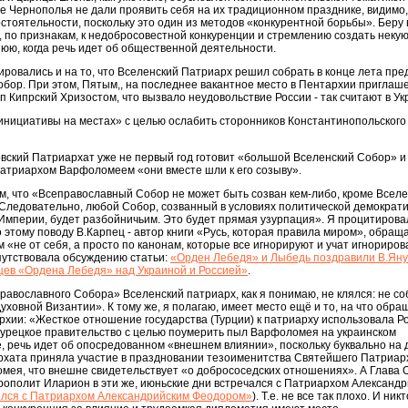
не Чернополья не дали проявить себя на их традиционном празднике, видимо, 
стоятельности, поскольку это один из методов «конкурентной борьбы». Беру 
 по признакам, к недобросовестной конкуренции и стремлению создать неку
ю, когда речь идет об общественной деятельности.
ировались и на то, что Вселенский Патриарх решил собрать в конце лета пр
бор. При этом, Пятым,, на последнее вакантное место в Пентархии приглаш
п Кипрский Хризостом, что вызвало неудовольствие России - так считают в Ук
«инициативы на местах» с целью ослабить сторонников Константинопольского
ковский Патриархат уже не первый год готовит «большой Вселенский Собор» 
Патриархом Варфоломеем «они вместе шли к его созыву».
м, что «Всеправославный Собор не может быть созван кем-либо, кроме Вселе
. Следовательно, любой Собор, созванный в условиях политической демократи
 Империи, будет разбойничьим. Это будет прямая узурпация». Я процитирова
 этому поводу В.Карпец - автор книги «Русь, которая правила миром», обращ
ом «не от себя, а просто по канонам, которые все игнорируют и учат игнориров
путствовала обсуждению статьи:
«Орден Лебедя» и Лыбедь поздравили В.Яну
цев «Ордена Лебедя» над Украиной и Россией»
.
авославного Собора» Вселенский патриарх, как я понимаю, не клялся: не со
уховной Византии». К тому же, я полагаю, имеет место ещё и то, на что обра
рхии: «Жесткое отношение государства (Турции) к патриарху использовала Р
турецкое правительство с целью поумерить пыл Варфоломея на украинском
, речь идет об опосредованном «внешнем влиянии», поскольку буквально на 
рхата приняла участие в праздновании тезоименитства Святейшего Патриар
мея, что внешне свидетельствует «о добрососедских отношениях». А Глава 
рополит Иларион в эти же, июньские дни встречался с Патриархом Александ
лся с Патриархом Александрийским Феодором»
). Т.е. не все так плохо. И ник