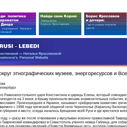
EDI
ковой — Натальи Ярославовой
vova’s Personal Website
округ этнографических музеев, энергоресурсов и В
ова
Петербург
ого Равноапостольного царя Константина и царицы Елены, который совпадае
приходится на 3 июня, в Крыму произошли весьма знаменательные события, 
авославия. Произошедшее в Украине, называют «рейдерским захватом» грече
ваемого с 1998 года греческой общиной села Чернополье (Караголь) Белогор
 губерния и место, откуда началось Крещение всей Руси и где крестился кня
 году, « сразу же после отвоевания у мусульман исконно православной Таврид
н-Таврический командировал в Севастополь ученого немца Габлица, для соби
иде и для проверки сведений «Повести Временных лет», которая совершенно