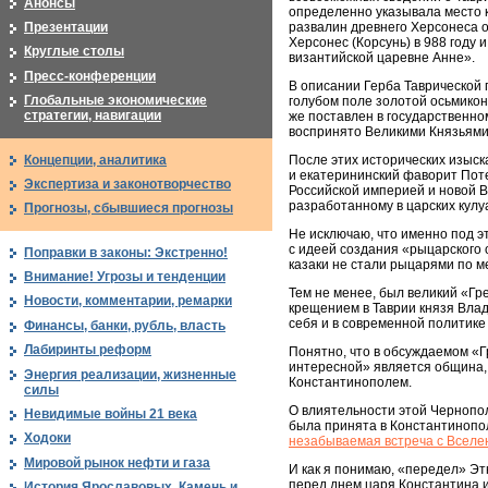
Анонсы
определенно указывала место к
Презентации
развалин древнего Херсонеса 
Херсонес (Корсунь) в 988 году 
Круглые столы
византийской царевне Анне».
Пресс-конференции
В описании Герба Таврической г
Глобальные экономические
голубом поле золотой осьмикон
стратегии, навигации
же поставлен в государственном
воспринято Великими Князьями
Концепции, аналитика
После этих исторических изыс
и екатерининский фаворит Пот
Экспертиза и законотворчество
Российской империей и новой В
разработанному в царских кулу
Прогнозы, сбывшиеся прогнозы
Не исключаю, что именно под э
с идеей создания «рыцарского о
Поправки в законы: Экстренно!
казаки не стали рыцарями по м
Внимание! Угрозы и тенденции
Тем не менее, был великий «Гр
Новости, комментарии, ремарки
крещением в Таврии князя Вла
себя и в современной политике
Финансы, банки, рубль, власть
Лабиринты реформ
Понятно, что в обсуждаемом «
интересной» является община,
Энергия реализации, жизненные
Константинополем.
силы
О влиятельности этой Чернополь
Невидимые войны 21 века
была принята в Константинопо
Ходоки
незабываемая встреча с Вселе
Мировой рынок нефти и газа
И как я понимаю, «передел» Этн
перед днем царя Константина и
История Ярославовых. Камень и