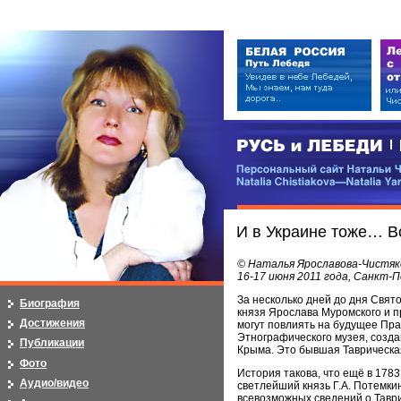
РУСЬ и ЛЕБЕДИ | RUSI — LEB
Персональный сайт Натальи Чистя
Natalia Chistiakova—Natalia Yarosla
И в Украине тоже… В
© Наталья Ярославова-Чистяк
16-17 июня 2011 года, Санкт-
За несколько дней до дня Свят
Биография
князя Ярослава Муромского и 
Достижения
могут повлиять на будущее Пр
Этнографического музея, созда
Публикации
Крыма. Это бывшая Таврическая
Фото
История такова, что ещё в 1783
Аудио/видео
светлейший князь Г.А. Потемки
всевозможных сведений о Тавр