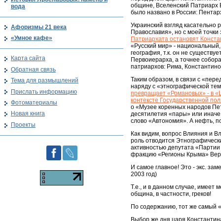
общине, Вселенский Патриарх 
вода
было названо в России: Пентар
Украинский взгляд касательно 
Афоризмы 21 века
Православия», но с моей точки 
«Умное кафе»
Патриархата остановят Конста
«Русский мир» - национальный,
география, т.к. он не существу
Карта сайта
Первоиерарха, а точнее собора
патриархов: Рима, Константино
Обратная связь
Таким образом, в связи с «пер
Тема для размышлений
наряду с «этнографической тем
Прислать информацию
превращает «Романовых» - в «
контексте Государственной по
Фотоматериалы
о «Музее коренных народов Пет
Новая книга
десятилетия «пары» или иначе
слово «Автономия». А нефть, по
Проекты
Как видим, вопрос Влияния и Вл
роль отводится Этнографически
активностью депутата «Партии Р
фракцию «Регионы Крыма» Вер
И самое главное! Это - экс. за
2003 год)
Т.е., и в данном случае, имеет
община, в частности, греков!
По содержанию, тот же самый «
Выбор же дня царя Константина