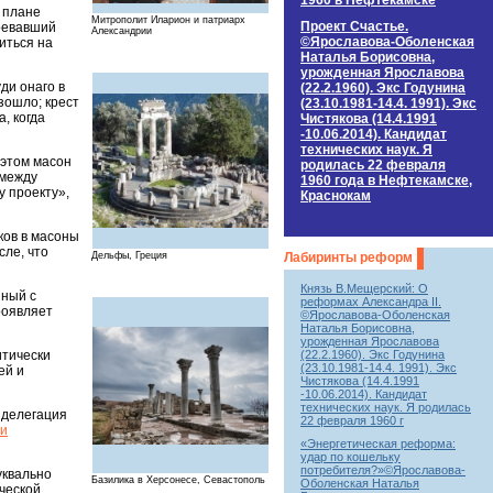
1960 в Нефтекамске
 плане
Митрополит Иларион и патриарх
Проект Счастье.
воевавший
Александрии
©Ярославова-Оболенская
иться на
Наталья Борисовна,
урожденная Ярославова
ди онаго в
(22.2.1960). Экс Годунина
зошло; крест
(23.10.1981-14.4. 1991). Экс
, когда
Чистякова (14.4.1991
-10.06.2014). Кандидат
технических наук. Я
 этом масон
родилась 22 февраля
 между
1960 года в Нефтекамске,
у проекту»,
Краснокам
ков в масоны
сле, что
Дельфы, Греция
Лабиринты реформ
Князь В.Мещерский: О
нный с
реформах Александра II.
роявляет
©Ярославова-Оболенская
Наталья Борисовна,
урожденная Ярославова
(22.2.1960). Экс Годунина
итически
(23.10.1981-14.4. 1991). Экс
ей и
Чистякова (14.4.1991
-10.06.2014). Кандидат
технических наук. Я родилась
ё делегация
22 февраля 1960 г
ли
«Энергетическая реформа:
удар по кошельку
потребителя?»©Ярославова-
уквально
Базилика в Херсонесе, Севастополь
Оболенская Наталья
ческой