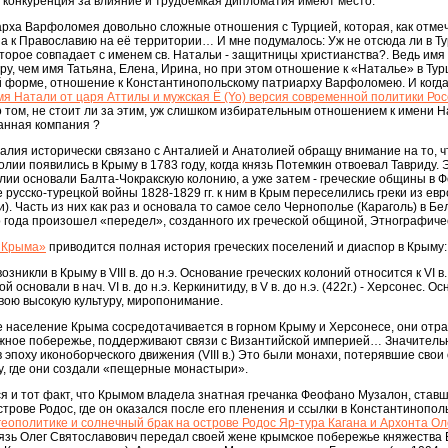
т конкуренция за влияние и трудоемкая дипломатия имеют место.
арха Варфоломея довольно сложные отношения с Турцией, которая, как отме
на к Православию на её территории… И мне подумалось: Уж не отсюда ли в Т
торое совпадает с именем св. Натальи - защитницы христианства?. Ведь имя
ру, чем имя Татьяна, Елена, Ирина, но при этом отношение к «Наталье» в Тур
й форме, отношение к Константинопольскому патриарху Варфоломею. И когда
я Натали от царя Аттилы и мужская Ё (Yo) версия современной политики Ро
том, не стоит ли за этим, уж слишком избирательным отношением к имени Н
анная компания ?
талия исторически связано с Анталией и Анатолией обращу внимание на то, 
лии появились в Крыму в 1783 году, когда князь Потемкин отвоевал Тавриду. 
лии основали Балта-Чокракскую колонию, а уже затем - греческие общины в 
русско-турецкой войны 1828-1829 гг. к ним в Крым переселились греки из ев
). Часть из них как раз и основала то самое село Чернополье (Караголь) в Бе
го года произошел «передел», созданного их греческой общиной, Этнографиче
 Крыма»
приводится полная история греческих поселений и диаспор в Крыму:
никли в Крыму в VIII в. до н.э. Основание греческих колоний относится к VI в
основали в нач. VI в. до н.э. Керкинитиду, в V в. до н.э. (422г.) - Херсонес. О
свою высокую культуру, миропонимание.
ское население Крыма сосредотачивается в горном Крыму и Херсонесе, они отр
южное побережье, поддерживают связи с Византийской империей… Значитель
 эпоху иконоборческого движения (VIII в.) Это были монахи, потерявшие свои
, где они создали «пещерные монастыри».
я и тот факт, что Крымом владела знатная гречанка Феофано Музалон, ставш
трове Родос, где он оказался после его пленения и ссылки в Константинополь
 геополитике и солнечный брак на острове Родос Яр-тура Кагана и Архонта Ол
язь Олег Святославович передал своей жене крымское побережье княжества