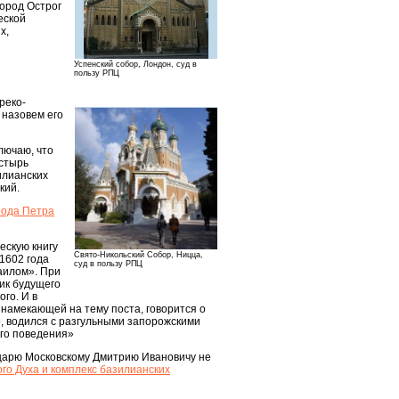
город Острог
еской
х,
Успенский собор, Лондон, суд в
пользу РПЦ
реко-
 назовем его
лючаю, что
астырь
илианских
кий.
рода Петра
ескую книгу
Свято-Никольский Собор, Ницца,
 1602 года
суд в пользу РПЦ
саилом». При
ик будущего
го. И в
- намекающей на тему поста, говорится о
о, водился с разгульными запорожскими
ого поведения»
у царю Московскому Дмитрию Ивановичу не
го Духа и комплекс базилианских