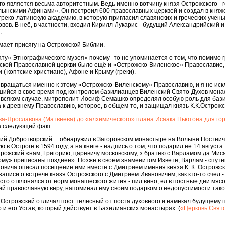
го является весьма авторитетным. Ведь именно вотчину князя Острожского - 
лынскими Афинами». Он построил 600 православных церквей и создал в княж
греко-латинскую академию, в которую пригласил славянских и греческих учены
овов. В неё, в частности, входил Кирилл Лукарис - будущий Александрийский и
.
мает присягу на Острожской Библии.
ату» Этнографического музея» почему -то не упоминается о том, что помимо г
сской Православной церкви было ещё и «Острожско-Виленское» Православие,
и ( коптские христиане), Афоне и Крыму (греки).
звращаться именно к этому «Острожско-Виленскому» Православию, и я не иск
вшийся в свое время под контролем базилианцев Виленский Свято-Духов мон
о всяком случае, митрополит Иосиф Семашко определял особую роль для баз
 к древнему Православию, которое, в общем-то, и защищал князь К.К.Острожс
а-Ярославова (Матвеева) до «алхимического» плана Исаака Ньютона для го
а следующий факт:
сий Добротворский… обнаружил в Загоровском монастыре на Волыни Постнич
в Остроге в 1594 году, а на книге - надпись о том, что подарил ее 14 августа
строжский «нам, Григорию, царевичу московскому, з братею с Варламом да Ми
ому» приписаны позднее». Позже в своем знаменитом Извете, Варлам - спутн
овича описал посещение ими вместе с Дмитрием имения князя К. К. Острожско
аписи о встрече князя Острожского с Дмитрием Ивановичем, как кто-то счел 
асто отклонялся от норм монашеского жития - пил вино, ел в постные дни мяс
ий православную веру, напоминал ему своим подарком о недопустимости так
.К.Острожский отличал пост телесный от поста духовного и намекал будущем
о и его Устав, который действует в Базилианских монастырях. (
«Церковь Свято