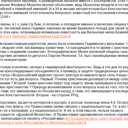
е Керченского пролива). А разведенная Музалон вместе с Боспором (ок. 1094 г
ешение Феофано Музалон вполне объяснимо, ведь Музалоны входили в соста
ийской и Никейской империй. И в XII в. весьма авторитетным был Константин
до этого имевший титул епископа Кипрского, известный его посланием к епис
1149 г.
иконы, в т.ч. руки Св.Луки, я полагаю, и попадали именно в греческую общину
же, литовский князь Гедимин завоевал во время Крымского похода для своей 
з этих икон, получившую всемирную известность как Виленская икона Божие
в и его Тверское Православное Братство»
).
им православным раритетом, икона была отвоевана Гедимином у мусульман, т.
же, ведших себя, как варвары-захватчики, т.е находящихся в то время с христиа
случае с недавним «захватом» Этнографического Музея греческой общины «ра
дствие активности депутата Партии Регионов. Т.е. был спровоцирован межх
его инициаторам.
столько в религии, сколько в «варварской ментальности». Ведь в эти дни по р
ане консолидировано объединяются, к примеру, в защите традиционных ценн
татье «Всероссийский муфтият просит ректора исламского вуза «Аль-Азхар»
отя тут есть два вопроса. Первый: Почему христианам договорится между соб
анами ? Второй: Каких христиан берут под защиту: вновь прибывших в после
кое христианство ? Природа возникновения этого вопроса ясна из того, что с
 теми, кто эмигрировал из России век назад, и теми, кто эмигрировал в послед
оне Константинополя. Вторые - на стороне РПЦ.
зусловно, касается интересов и русских, и россов, поскольку князь К.К. Остр
у того факта, что Православие прямо связано с национальностью. Т.е. в его
 не к географии, а к национальности. И её, в этом смысле, нельзя назвать
сывается «Духовной Византии». И Православие одновременно нельзя «прив
о приписывается проекту «Русский мир» (
«Поздравляю весь «царствующий до
инсона о роде Ярославовых и Виленское Братство»
)