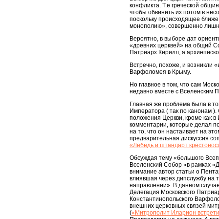
конфликта. Т.е греческой общи
чтобы обвинить их потом в несо
поскольку происходящее ближе,
монополию», совершенно лишню
Вероятно, в выборе дат ориент
«древних церквей» на общий Со
Патриарх Кирилл, а архиеписко
Встречно, похоже, и возникли 
Варфоломея в Крыму.
Но главное в том, что сам Мос
недавно вместе с Вселенским 
Главная же проблема была в то
Императора ( так по канонам )
положения Церкви, кроме как в
комментарии, которые делал по
на то, что он настаивает на эт
предварительная дискуссия со
«Лебедь и штандарт крестонос
Обсуждая тему «большого Всепр
Вселенский Собор «в рамках «Д
внимание автор статьи о Пента
влиявшая через дипслужбу на 
направлении». В данном случае
Делегация Московского Патриа
Константинопольского Варфоло
внешних церковных связей мит
(
«Митрополит Иларион встрети