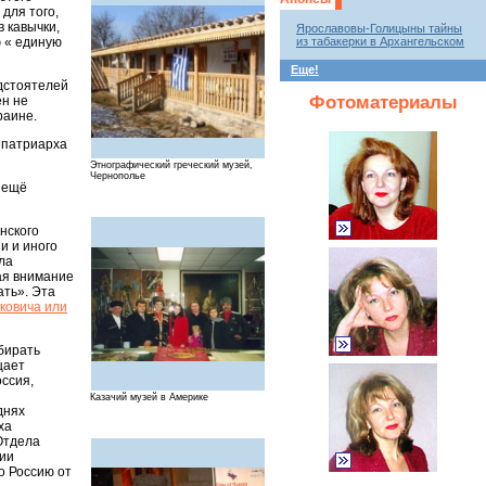
для того,
в кавычки,
Ярославовы-Голицыны тайны
ю « единую
из табакерки в Архангельском
Еще!
едстоятелей
Фотоматериалы
ен не
раине.
 патриарха
Этнографический греческий музей,
Чернополье
и ещё
нского
и и иного
ла
ая внимание
ать». Эта
ковича или
бирать
щает
оссия,
Казачий музей в Америке
днях
ха
Отдела
рии
то Россию от