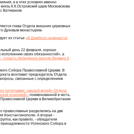
лияния, и в этих условиях именно
л князь К.К.Острожский царю Московскому
с Ватиканом.
вляется глава Отдела внешних церковных
ято-Духовым монастырем.
дует из статьи
«В Шамбези начинается
ельный день 22 февраля, хорошо
«к исполнению своих обязанностей», а
 страсть Лебединого короля Людвига II,
икого Собора Православной Церкви. В
рхата возглавит председатель Отдела
вопросы, связанные с определением
го пятиглавия: «малый музей» Отдела
нской епархией»
, поименованной в честь
ой Православной Церкви в Великобритании
 что православные разделились на две
ия Константинополю. А вторая -
уппа, как правило, - обладатели
 о принадлежности Успенского Собора в