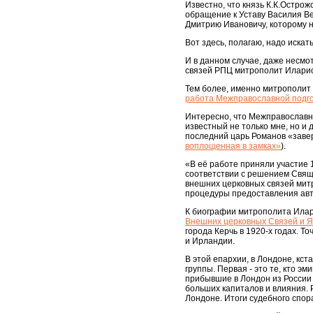
Известно, что князь К.К.Острож
обращение к Уставу Василия Ве
Дмитрию Ивановичу, которому 
Вот здесь, полагаю, надо иска
И в данном случае, даже несмо
связей РПЦ митрополит Иларион
Тем более, именно митрополит 
работа Межправославной подг
Интересно, что Межправославн
известный не только мне, но и
последний царь Романов «заве
воплощенная в замках»
).
«В её работе приняли участие 
соответствии с решением Свящ
внешних церковных связей мит
процедуры предоставления авт
К биографии митрополита Илари
Внешних церковных Связей и Я
города Керчь в 1920-х годах. 
и Ирландии.
В этой епархии, в Лондоне, кст
группы. Первая - это те, кто э
прибывшие в Лондон из России 
больших капиталов и влияния. Р
Лондоне. Итоги судебного спор