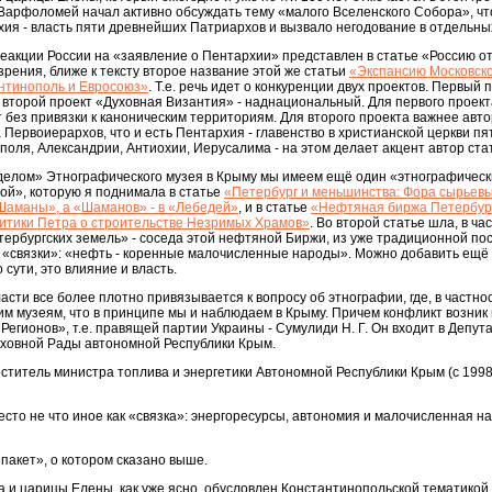
Варфоломей начал активно обсуждать тему «малого Вселенского Собора», чт
хия - власть пяти древнейших Патриархов и вызвало негодование в отдельных
реакции России на «заявление о Пентархии» представлен в статье «Россию о
зрения, ближе к тексту второе название этой же статьи
«Экспансию Московско
нтинополь и Евросоюз»
. Т.е. речь идет о конкуренции двух проектов. Первый 
 второй проект «Духовная Византия» - наднациональный. Для первого проек
ет без привязки к каноническим территориям. Для второго проекта важнее авт
 Первоиерархов, что и есть Пентархия - главенство в христианской церкви пя
поля, Александрии, Антиохии, Иерусалима - на этом делает акцент автор ста
еделом» Этнографического музея в Крыму мы имеем ещё один «этнографическ
ой», которую я поднимала в статье
«Петербург и меньшинства: Фора сырьевы
Шаманы», а «Шаманов» - в «Лебедей»
, и в статье
«Нефтяная биржа Петербур
литики Петра о строительстве Незримых Храмов»
. Во второй статье шла, в ча
ербургских земель» - соседа этой нефтяной Биржи, из уже традиционной по
 «связки»: «нефть - коренные малочисленные народы». Можно добавить ещё
 сути, это влияние и власть.
асти все более плотно привязывается к вопросу об этнографии, где, в частно
м музеям, что в принципе мы и наблюдаем в Крыму. Причем конфликт возник 
егионов», т.е. правящей партии Украины - Сумулиди Н. Г. Он входит в Депут
ховной Рады автономной Республики Крым.
меститель министра топлива и энергетики Автономной Республики Крым (с 1998
 место не что иное как «связка»: энергоресурсы, автономия и малочисленная 
пакет», о котором сказано выше.
 и царицы Елены, как уже ясно, обусловлен Константинопольской тематикой 