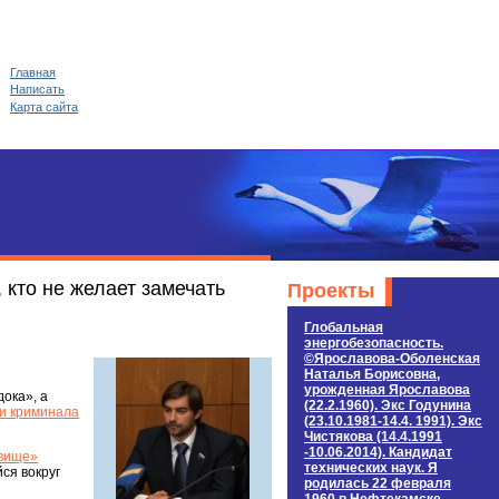
Главная
Написать
Карта сайта
 кто не желает замечать
Проекты
Глобальная
энергобезопасность.
©Ярославова-Оболенская
Наталья Борисовна,
урожденная Ярославова
ока», а
(22.2.1960). Экс Годунина
 и криминала
(23.10.1981-14.4. 1991). Экс
Чистякова (14.4.1991
-10.06.2014). Кандидат
овище»
технических наук. Я
ся вокруг
родилась 22 февраля