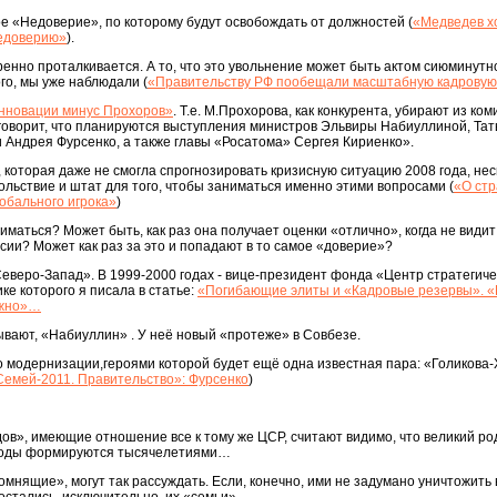
кое «Недоверие», по которому будут освобождать от должностей (
«Медведев х
недоверию»
).
ренно проталкивается. А то, что это увольнение может быть актом сиюминутн
ого, мы уже наблюдали (
«Правительству РФ пообещали масштабную кадровую
нновации минус Прохоров»
. Т.е. М.Прохорова, как конкурента, убирают из ком
 говорит, что планируются выступления министров Эльвиры Набиуллиной, Та
и Андрея Фурсенко, а также главы «Росатома» Сергея Кириенко».
 которая даже не смогла спрогнозировать кризисную ситуацию 2008 года, нес
ольствие и штат для того, чтобы заниматься именно этими вопросами (
«О стр
лобального игрока»
)
ниматься? Может быть, как раз она получает оценки «отлично», когда не видит
сии? Может как раз за это и попадают в то самое «доверие»?
веро-Запад». В 1999-2000 годах - вице-президент фонда «Центр стратегиче
ке которого я писала в статье:
«Погибающие элиты и «Кадровые резервы». «
лжно»…
зывают, «Набиуллин» . У неё новый «протеже» в Совбезе.
о модернизации,героями которой будет ещё одна известная пара: «Голикова-
Семей-2011. Правительство»: Фурсенко
)
ов», имеющие отношение все к тому же ЦСР, считают видимо, что великий р
к роды формируются тысячелетиями…
мнящие», могут так рассуждать. Если, конечно, ими не задумано уничтожить 