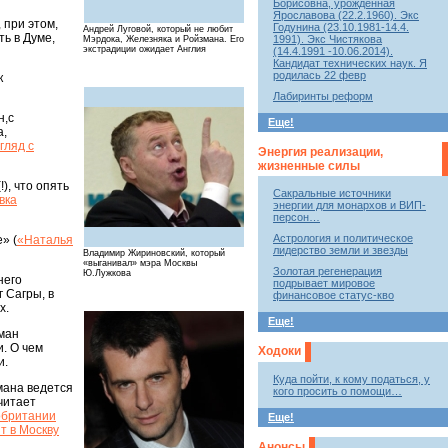
Борисовна, урожденная
Ярославова (22.2.1960). Экс
 при этом,
Годунина (23.10.1981-14.4.
Андрей Луговой, который не любит
ть в Думе,
1991). Экс Чистякова
Мэрдока, Железняка и Ройзмана. Его
экстрадиции ожидает Англия
(14.4.1991 -10.06.2014).
Кандидат технических наук. Я
родилась 22 февр
к
Лабиринты реформ
н,с
Еще!
а,
гляд с
Энергия реализации,
жизненные силы
), что опять
Сакральные источники
вка
энергии для монархов и ВИП-
персон…
Астрология и политическое
» (
«Наталья
лидерство земли и звезды
Владимир Жириновский, который
«выганивал» мэра Москвы
Золотая регенерация
Ю.Лужкова
него
подрывает мировое
г Сагры, в
финансовое статус-кво
х.
Еще!
зман
. О чем
Ходоки
и.
Куда пойти, к кому податься, у
мана ведется
кого просить о помощи…
читает
обритании
Еще!
т в Москву
Анонсы