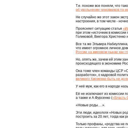
Т.е. похоже все поняли, что та
об увольнении чиновников по 
Не случайно же этот закон экст
настроения, в том числе - ночн
Проясняет ситуацию статья
«И
при этом «источник в комиссии
Голиковой, Виктора Христенко 
Все та же Эльвира Набиуллина,
что имеет огромное личное дов
России на мировом рынке как г
Но, опять же, зачем ей этим за
происходящего в экономике Рос
Она тоже член команды ЦСР «Се
разработок», о кадровой полити
великого Кириенко быть не до
У неё муж, как его в народе на
Её не исключают из комиссии п
а также и А.Фурсенко (
«Власть 
«Новые роды….».
Эти люди, идеологи «Новых род
построить за 20 лет, тогда ка
Только профаны, «родства не по