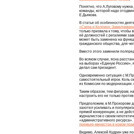
Понятно, что А.Луговому нужна
команды, которой надо отодви
Е.Дьякова.
В статье об особенностях деят
«Сагра и Колпино: Замалчиван
только призвала к тому, чтобы 
её должностей с регалиями зав
может быть заменена на функц
гражданского общества, для чег
Вместо этого заменили полпре
Во всяком случае, ясна расста
на выборах «Единую Россию», я
делал сам президент.
Одновременно ситуация с М.Про
самостоятельный игрок. Коль ск
из Комиссии по модернизации. 
Таким образом, тем фигурам, н
настроить его не только проти
Предположим, в М.Прохорове д
захотел усиливать и популяриз
прямой конкуренции, а не дейс
журналистов о своем гипотетич
«административного ресурса». Т
премьер-министра в новом пра
Видимо, Алексей Кудрин уже по