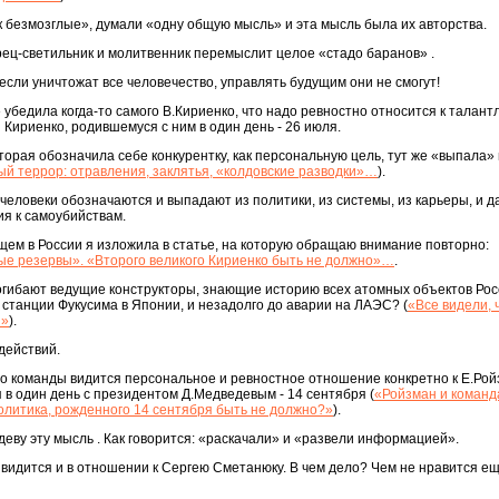
ак безмозглые», думали «одну общую мысль» и эта мысль была их авторства.
рец-светильник и молитвенник перемыслит целое «стадо баранов» .
если уничтожат все человечество, управлять будущим они не смогут!
 убедила когда-то самого В.Кириенко, что надо ревностно относится к талант
Кириенко, родившемуся с ним в один день - 26 июля.
торая обозначила себе конкурентку, как персональную цель, тут же «выпала»
й террор: отравления, заклятья, «колдовские разводки»…
).
-человеки обозначаются и выпадают из политики, из системы, из карьеры, и д
ния к самоубийствам.
ем в России я изложила в статье, на которую обращаю внимание повторно:
е резервы». «Второго великого Кириенко быть не должно»…
.
огибают ведущие конструкторы, знающие историю всех атомных объектов Рос
 станции Фукусима в Японии, и незадолго до аварии на ЛАЭС? (
«Все видели,
и»
).
действий.
го команды видится персональное и ревностное отношение конкретно к Е.Рой
я в один день с президентом Д.Медведевым - 14 сентября (
«Ройзман и команд
олитика, рожденного 14 сентября быть не должно?»
).
деву эту мысль . Как говорится: «раскачали» и «развели информацией».
видится и в отношении к Сергею Сметанюку. В чем дело? Чем не нравится е