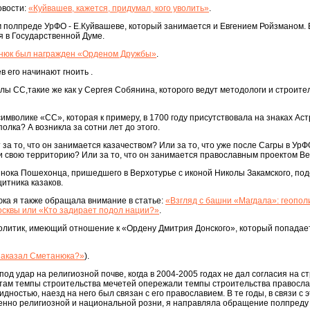
овости:
«Куйвашев, кажется, придумал, кого уволить»
.
м полпреде УрФО - Е.Куйвашеве, который занимается и Евгением Ройзманом.
я в Государственной Думе.
нюк был награжден «Орденом Дружбы»
.
 его начинают гноить .
иалы СС,такие же как у Сергея Собянина, которого ведут методологи и строит
имволике «СС», которая к примеру, в 1700 году присутствовала на знаках Ас
олка? А возникла за сотни лет до этого.
за то, что он занимается казачеством? Или за то, что уже после Сагры в УрФ
и свою территорию? Или за то, что он занимается православным проектом В
с инока Пошехонца, пришедшего в Верхотурье с иконой Николы Закамского, по
щитника казаков.
ка я также обращала внимание в статье:
«Взгляд с башни «Магдала»: геопол
сквы или «Кто задирает подол нации?»
.
политик, имеющий отношение к «Ордену Дмитрия Донского», который попадае
заказал Сметанюка?»
).
од удар на религиозной почве, когда в 2004-2005 годах не дал согласия на с
 (там темпы строительства мечетей опережали темпы строительства правосл
видностью, наезд на него был связан с его православием. В те годы, в связи с 
нно религиозной и национальной розни, я направляла обращение полпред