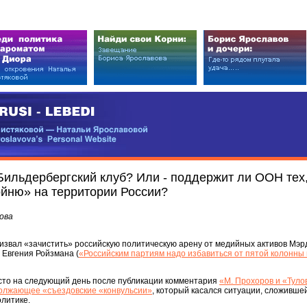
EDI
ковой — Натальи Ярославовой
vova’s Personal Website
Бильдербергский клуб? Или - поддержит ли ООН тех,
йню» на территории России?
ова
извал «зачистить» российскую политическую арену от медийных активов Мэрд
 Евгения Ройзмана (
«Российским партиям надо избавиться от пятой колонны
есто на следующий день после публикации комментария
«М. Прохоров и «Тул
должающее «съездовские «конвульсии»
, который касался ситуации, сложившей
литике.