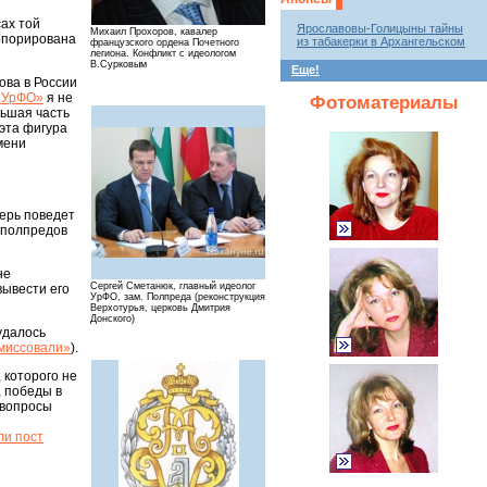
сах той
Ярославовы-Голицыны тайны
Михаил Прохоров, кавалер
орпорирована
из табакерки в Архангельском
французского ордена Почетного
легиона. Конфликт с идеологом
В.Сурковым
Еще!
ова в России
т УрФО»
я не
Фотоматериалы
льшая часть
эта фигура
мени
перь поведет
 полпредов
не
Сергей Сметанюк, главный идеолог
вывести его
УрФО, зам. Полпреда (реконструкция
Верхотурья, церковь Дмитрия
Донского)
удалось
миссовали»
).
 которого не
, победы в
 вопросы
ли пост