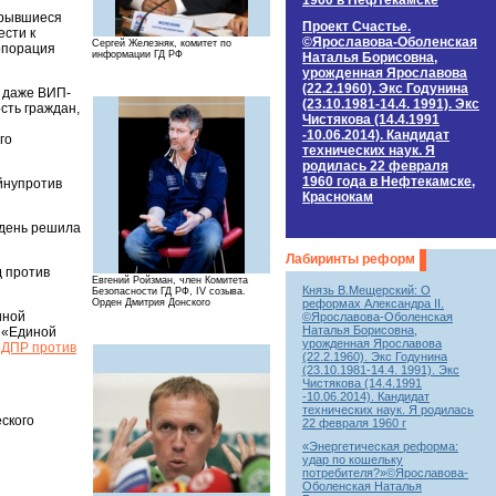
1960 в Нефтекамске
скрывшиеся
Проект Счастье.
ести к
©Ярославова-Оболенская
Сергей Железняк, комитет по
орпорация
информации ГД РФ
Наталья Борисовна,
урожденная Ярославова
(22.2.1960). Экс Годунина
, даже ВИП-
(23.10.1981-14.4. 1991). Экс
сть граждан,
Чистякова (14.4.1991
-10.06.2014). Кандидат
го
технических наук. Я
родилась 22 февраля
1960 года в Нефтекамске,
ойнупротив
Краснокам
 день решила
Лабиринты реформ
д против
Евгений Ройзман, член Комитета
Князь В.Мещерский: О
Безопасности ГД РФ, IV созыва.
реформах Александра II.
Орден Дмитрия Донского
иной
©Ярославова-Оболенская
Наталья Борисовна,
а «Единой
урожденная Ярославова
ЛДПР против
(22.2.1960). Экс Годунина
(23.10.1981-14.4. 1991). Экс
Чистякова (14.4.1991
-10.06.2014). Кандидат
технических наук. Я родилась
еского
22 февраля 1960 г
«Энергетическая реформа:
удар по кошельку
потребителя?»©Ярославова-
Оболенская Наталья