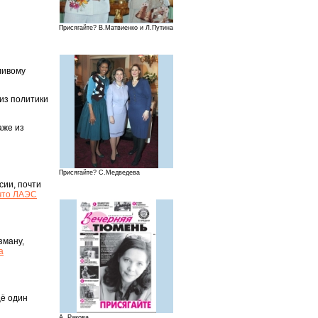
Присягайте? В.Матвиенко и Л.Путина
ливому
 из политики
аже из
Присягайте? С.Медведева
сии, почти
 что ЛАЭС
зману,
а
щё один
А. Ракова