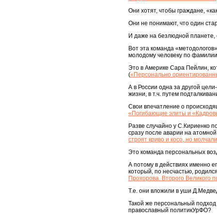
Они хотят, чтобы граждане, «к
Они не понимают, что один ста
И даже на безлюдной планете, 
Вот эта команда «методологов»
молодому человеку по фамилии 
Это в Америке Сара Пейлин, ко
(
«Персонально ориентированны
А в России одна за другой цели
жизни, в т.ч. путем подталкива
Свои впечатление о происходящ
«Погибающие элиты и «Кадровы
Разве случайно у С.Кириенко п
сразу после аварии на атомной
строят криво и косо, но молчал
Это команда персональных воз
А потому в действиях именно е
который, по несчастью, родилс
Прохорова. Второго Великого п
Т.е. они вложили в уши Д.Медве
Такой же персональный подход 
православный политикУрФО?