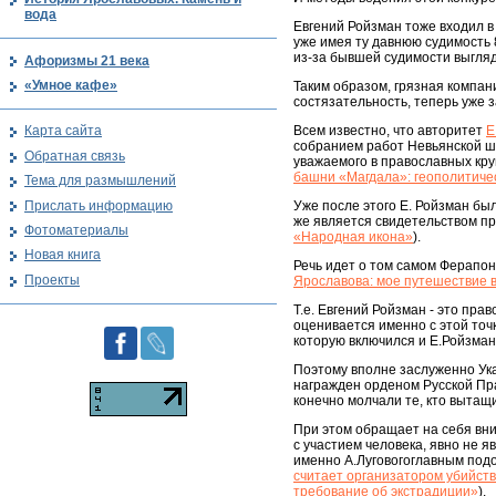
вода
Евгений Ройзман тоже входил в
уже имея ту давнюю судимость 8
из-за бывшей судимости выгляд
Афоризмы 21 века
«Умное кафе»
Таким образом, грязная компани
состязательность, теперь уже 
Всем известно, что авторитет
Е
Карта сайта
собранием работ Невьянской шк
Обратная связь
уважаемого в православных круг
башни «Магдала»: геополитиче
Тема для размышлений
Прислать информацию
Уже после этого Е. Ройзман был
же является свидетельством пр
Фотоматериалы
«Народная икона»
).
Новая книга
Речь идет о том самом Ферапон
Проекты
Ярославова: мое путешествие 
Т.е. Евгений Ройзман - это пра
оценивается именно с этой точк
которую включился и Е.Ройзман,
Поэтому вполне заслуженно Ука
награжден орденом Русской Пра
конечно молчали те, кто вытащ
При этом обращает на себя вни
с участием человека, явно не 
именно А.Луговогоглавным подо
считает организатором убийств
требование об экстрадиции»
).