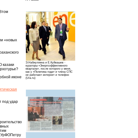
 Втом
ели «новых
траханского
Э.Набиуллина и Е.Куйвашев -
О казаки
кураторы «Энергоэффективного
ерхотурье?
квартала», после которого у меня,
как у «Политика года» и члена СПС
не работают интернет и телефон
добной иконе
(Ura.ru)
итическая
т под удар
троительство
авных
этим
у УрФОПетру