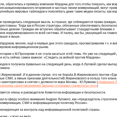
сле, обратилась к примеру компании Мэрдока для того,чтобы показать, как в
несанкционированного вторжения в частные линии коммуникаций, могут прив
упнейших мировых таблоидов и поколебать даже такие медиа-гиганты, как к
ною проводилась следующая мысль: в странах, где соблюдаются права граждан
рестованы. Тогда как в России структуры, обязанные обеспечивать безопасно
бные деяния. Граждан же встречно обрабатывают стандартными блоками о
ине коррумпированности всей системы. И палец, как бы, указующий на главно
выше и выше.
эрдоком, многие, ещё в первые дни этого скандала, просматривалив т.ч. и в
 мировом информационном рынке.
нтарии о М.Прохорове я не стала касаться этой темы. Но уже на следующий
о и есть сейчас самое важное: «Следить за войной против Мэрдока».
одов я получила буквально на следующий день, когда А.Луговой сделал выпа
йзмана.
В.Жириновский .И в данном случае, это не борьба В.Жириновского против «Ед
дные СМИ, а явные признаки деятельностиВ.Жириновского в пользу того клан
л заинтересован в снятии с должности мэра Москвы - Ю.Лужкова (
«Кампания 
елезняка «агентом влияния Запада» и призвал «зачистить» его»
).
новятся члены и руководители Комитетов информации и безопасности.
ал в сферу особого внимания Андрея Лугового, как «председатель стратегич
екоммуникации, СМИ и информационную политику России».
ет конкуренция за контроль над информационной политикой страны.
ции - у всех на виду.