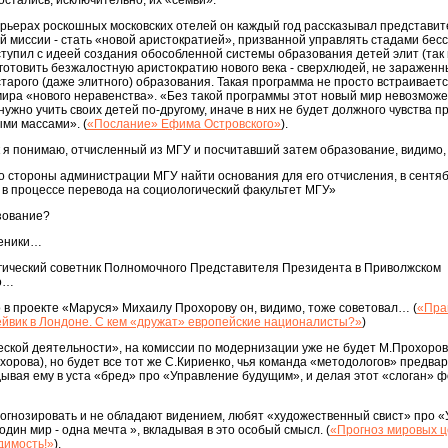
остались, исключительно, их «семьи».
рьерах роскошных московских отелей он каждый год рассказывал представи
ой миссии - стать «новой аристократией», призванной управлять стадами бес
упил с идеей создания обособленной системы образования детей элит (та
 готовить безжалостную аристократию нового века - сверхлюдей, не зараженн
арого (даже элитного) образования. Такая программа не просто встраиваетс
 мира «нового неравенства». «Без такой программы этот новый мир невозможе
нужно учить своих детей по-другому, иначе в них не будет должного чувства п
ми массами». (
«Послание» Ефима Островского»
).
к я понимаю, отчисленный из МГУ и посчитавший затем образование, видимо
 стороны администрации МГУ найти основания для его отчисления, в сентябр
 в процессе перевода на социологический факультет МГУ»
зование?
ченики…
тегический советник Полномочного Представителя Президента в Приволжском
ко…
о в проекте «Маруся» Михаилу Прохорову он, видимо, тоже советовал… (
«Пра
рейвик в Лондоне. С кем «дружат» европейские националисты?»
)
ческой деятельности», на комиссии по модернизации уже не будет М.Прохоров
рова), но будет все тот же С.Кириенко, чья команда «методологов» предва
ывая ему в уста «бред» про «Управление будущим», и делая этот «слоган» 
прогнозировать и не обладают видением, любят «художественный свист» про 
один мир - одна мечта », вкладывая в это особый смысл. (
«Прогноз мировых ц
димость!»
).