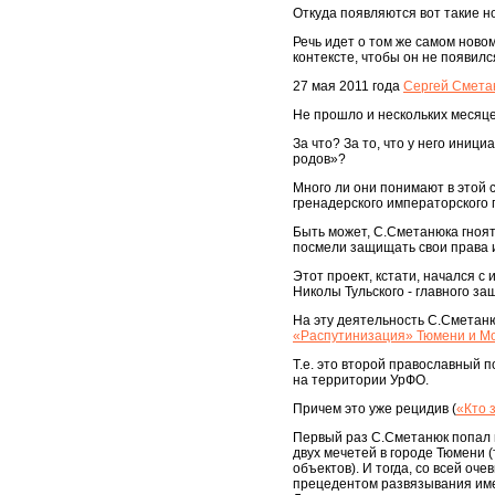
Откуда появляются вот такие н
Речь идет о том же самом ново
контексте, чтобы он не появилс
27 мая 2011 года
Сергей Смета
Не прошло и нескольких месяцев
За что? За то, что у него иниц
родов»?
Много ли они понимают в этой с
гренадерского императорского п
Быть может, С.Сметанюка гноят 
посмели защищать свои права 
Этот проект, кстати, начался 
Николы Тульского - главного за
На эту деятельность С.Сметаню
«Распутинизация» Тюмени и Мо
Т.е. это второй православный 
на территории УрФО.
Причем это уже рецидив (
«Кто 
Первый раз С.Сметанюк попал п
двух мечетей в городе Тюмени
объектов). И тогда, со всей оче
прецедентом развязывания име