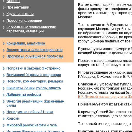
Анонсы
В этом комментарии я, в том чи
Презентации
факты прослушки телефонов и 
арестам главных редакторов кр
Круглые столы
Мэрдока.
Пресс-конференции
Т.е. в отличие от А.Лугового м
Глобальные экономические
служащие Мэрдока могут быть а
стратегии, навигации
не обращают внимания на подо
бесполезности борьбы, по прич
коррупционера поднимают все 
Концепции, аналитика
В упомянутом мною примере с М
Экспертиза и законотворчество
позиций Мэрдока, в целом, на
Прогнозы, сбывшиеся прогнозы
Просто в вышеназванном комме
вернуться к ней, потому что эт
Поправки в законы: Экстренно!
И подтверждение этих моих выв
Внимание! Угрозы и тенденции
Р.Мэрдока, С.Железняка и Е.Ро
Новости, комментарии, ремарки
В унисон А.Луговому выступил 
Финансы, банки, рубль, власть
России», как это толкуют запа
России», который год назад бы
Лабиринты реформ
ЕР: Луговой назвал депутата Ж
Энергия реализации, жизненные
Причем объектом их атаки ста
силы
Невидимые войны 21 века
К примеру,Сергей Железняк поп
комитета, отвечающего за тел
Ходоки
Т.е. со всей очевидностью, ид
Мировой рынок нефти и газа
И методы ведения этой конкурен
История Ярославовых. Камень и