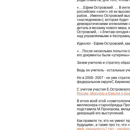
роды планеты, для того, чтобы 
«….Ефим Островский. … В инте
российских «элит» об их высок
рабов…Именно Островский выст
«наследников»), которая будет
демократическими иллюзиями ст
деталь в мозаику нового мира,
Островский, - «Элитам сегодня 
над управляемыми и бесправны
Идеолог - Ефим Островский, ка
«…После нескольких попыток со
его документы были «утеряны»
Зачем учителю и стратегу обра
Ведь он учитель - остальные у
Но в 2000- 2007 - он уже стра
федеральном округеС.Кириен
С учетом участия Е.Островског
России, Marussia в Европе и Б
В итоге всей этой «советологи
миллионера-старообрядца Прохо
подставила М.Прохорова, вклад
декораций его выступлений.
Как правило те, кто не умеют 
будущим», а также про то, что «
миф, реальность? Нет - необхо