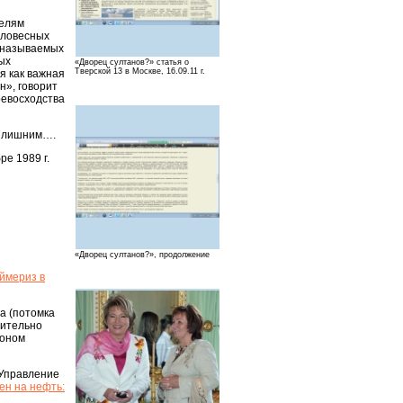
телям
словесных
к называемых
ых
«Дворец султанов?» статья о
Тверской 13 в Москве, 16.09.11 г.
я как важная
н», говорит
ревосходства
, лишним….
е 1989 г.
«Дворец султанов?», продолжение
ймериз в
а (потомка
рительно
фоном
«Управление
ен на нефть: