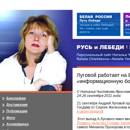
РУСЬ и ЛЕБЕДИ | RUSI — LEB
Персональный сайт Натальи Чистя
Natalia Chistiakova—Natalia Yarosla
Луговой работает на 
«информационную бо
© Наталья Чистякова-Ярослав
24-26 сентября 2011 года
Биография
21 сентября Андрей Луговой пр
Достижения
Госдуму от Сергея Железняка и
Публикации
в своих рядах»
).
Фото
Этот выпад А.Лугового имел м
Правого дела без Головы, про
Аудио/видео
самого Михаила Прохорова в по