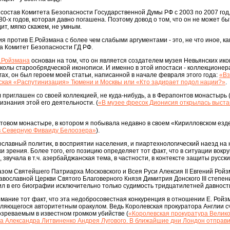
 состав Комитета Безопасности Государственной Думы РФ с 2003 по 2007 год,
0-х годов, которая давно погашена. Поэтому довод о том, что он не может бы
ит, мягко скажем, не умным.
я против Е.Ройзмана с более чем слабыми аргументами - это, не что иное, ка
за Комитет Безопасности ГД РФ.
.Ройзмана
основан на том, что он является создателем музея Невьянских ико
олы старообрядческой иконописи. И именно в этой ипостаси - коллекционер
ах, он был героем моей статьи, написанной в начале февраля этого года:
«Вз
ская «Распутинизация» Тюмени и Москвы или «Кто задирает подол нации?»
.
 приглашен со своей коллекцией, не куда-нибудь, а в Ферапонтов монастырь (!
изнания этой его деятельности. (
«В музее фресок Дионисия открылась выста
товом монастыре, в котором я побывала недавно в своем «Кирилловском езде
в Северную Фиваиду Белоозера»
).
вославный политик, в восприятии населения, и пиартехнологический наезд на 
и зрения. Более того, его позицию определяет тот факт, что в ситуации вокру
 звучала в т.ч. азербайджанская тема, в частности, в контексте защиты русски
зом Святейшего Патриарха Московского и Всея Руси Алексия II Евгений Рой
вославной Церкви Святого Благоверного Князя Димитрия Донского III степени
ил в его биографии исключительно только судимость тридцатилетней давност
мание тот факт, что эта недобросовестная конкуренция в отношении Е. Ройз
являющегося авторитетным оракулом. Ведь Королевская прокуратора Англии с
зреваемым в известном громком убийстве (
«Королевская прокуратура Велик
а Александра Литвиненко Андрея Лугового. В ближайшие дни Лондон отправи