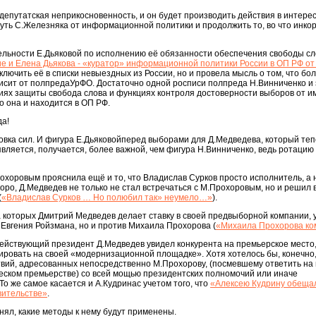
 депутатская неприкосновенность, и он будет производить действия в интере
нуть С.Железняка от информационной политики и продолжить то, во что инк
ельности Е.Дьяковой по исполнению её обязанности обеспечения свободы сл
ие и Елена Дьякова - «куратор» информационной политики России в ОП РФ о
включить её в списки невыездных из России, но и провела мысль о том, что бо
исит от полпредаУрФО. Достаточно одной росписи полпреда Н.Винниченко и 
иях защиты свобода слова и функциях контроля достоверности выборов от и
о она и находится в ОП РФ.
да!
новка сил. И фигура Е.Дьяковойперед выборами для Д.Медведева, который те
вляется, получается, более важной, чем фигура Н.Винниченко, ведь ротацию
хоровым прояснила ещё и то, что Владислав Сурков просто исполнитель, а 
оро, Д.Mедведев не только не стал встречаться с М.Прохоровым, но и решил 
(
«Владислав Сурков … Но полюбил так» неумело…»
).
а которых Дмитрий Медведев делает ставку в своей предвыборной компании, 
в Евгения Ройзмана, но и против Михаила Прохорова (
«Михаила Прохорова ко
ействующий президент Д.Медведев увидел конкурента на премьерское место,
ировать на своей «модернизационной площадке». Хотя хотелось бы, конечно
твий, адресованных непосредственно М.Прохорову, (посмевшему ответить на
еском премьерстве) со всей мощью президентских полномочий или иначе
о же самое касается и А.Кудринас учетом того, что
«Алексею Кудрину обеща
вительстве»
.
нял, какие методы к нему будут применены.