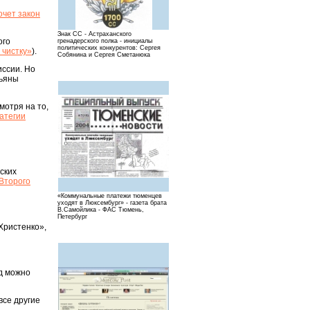
очет закон
Знак СС - Астраханского
ого
гренадерского полка - инициалы
политических конкурентов: Сергея
 чистку»
).
Собянина и Сергея Сметанюка
иссии. Но
тьяны
мотря на то,
атегии
ских
Второго
«Коммунальные платежи тюменцев
уходят в Люксембург» - газета брата
В.Самойлика - ФАС Тюмень,
Петербург
Христенко»,
од можно
все другие