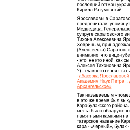
последний гетман украи
Кирилл Разумовский.
Ярославовы в Саратовс
предпочитали, упомяну
Медведица. Генеральше
супруге саратовского ви
Тихона Алексеевича Яро
Ховриным, принадлежал
(Алевсеевка) Саратовск
внимание, что вице-губ
- это, не кто иной, как 
Алексея Тихоновича Яр
?) - главного героя стат
табакерка Ярославовой 
Академия Наук Петра I,
Архангельское»
Так называемым «поме
в это же время был вык
Карабулакского района.
места было обнаружено
памятными камнями на 
татарское название Кара
кара - «черный», булак -