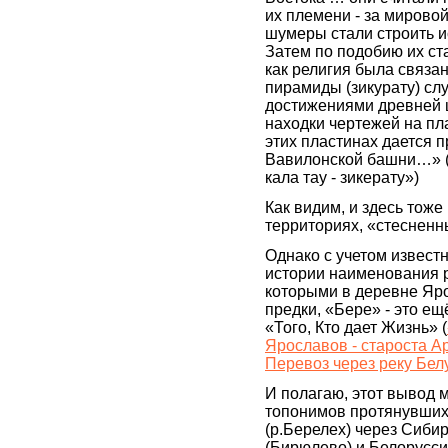
их племени - за мирово
шумеры стали строить 
Затем по подобию их ст
как религия была связан
пирамиды (зикурату) с
достижениями древней 
находки чертежей на пл
этих пластинах дается 
Вавилонской башни…» 
кала тау - зикерату»)
Как видим, и здесь тоже
территориях, «стесненны
Однако с учетом извест
истории наименования р
которыми в деревне Яро
предки, «Бере» - это ещ
«Того, Кто дает Жизнь» (
Ярославов - староста А
Перевоз через реку Бел
И полагаю, этот вывод 
топонимов протянувшихс
(р.Берелех) через Сиби
(Бирюлево) и Белорусси