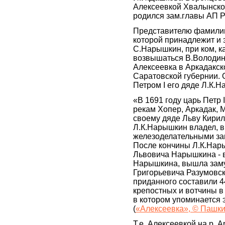
Алексеевкой Хвалынског
родился зам.главы АП 
Представителю фамили
которой принадлежит и 
С.Нарышкин, при ком, ка
возвышаться В.Володин
Алексеевка в Аркадакс
Саратовской губернии.
Петром I его дяде Л.К.
«В 1691 году царь Петр 
рекам Хопер, Аркадак, 
своему дяде Льву Кири
Л.К.Нарышкин владел, в
железоделательными за
После кончины Л.К.Нар
Львовича Нарышкина - в
Нарышкина, вышла заму
Григорьевича Разумовско
приданного составили 4
крепостных и вотчины в
в котором упоминается 
(
«Алексеевка», © Пашки
Т.е. Алексеевкой на р. 