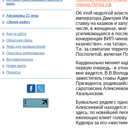
вода
города Петра I»
).
Об этой недолгой власт
Афоризмы 21 века
императора Дмитрия Ив
«Умное кафе»
ставку на казаков и зап
числе, в женщинах, мне
усиливающаяся в посл
Карта сайта
конкуренция ВИП-чинов
Обратная связь
казачество», «за татар»,
Тема для размышлений
Т.е. за симпатии терри
Прислать информацию
Посполитой, включая По
Фотоматериалы
Кардинально меняет кад
Новая книга
первую очередь - в отно
Проекты
мне видится, В.В.Волод
заместитель главы Адм
Президента, родившийся
саратовских Алексеевок
Хвалынском.
Буквально рядом с одно
Алексеевкой находится 
здесь, по новейшей лег
еженощно клюет голову 
Кудеяра за его «жесткие