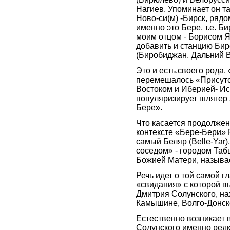
Нагиев. Упоминает он та
Ново-си(м) -Бирск, ряд
именно это Бере, т.е. Би
моим отцом - Борисом Я
добавить и станцию Бир
(Биробиджан, Дальний В
Это и есть,своего рода,
перемешалось «Присутст
Востоком и Иберией- Ис
популяризирует шлягер
Бере».
Что касается продолжени
контексте «Бере-Бери» 
самый Беляр (Belle-Yar)
соседом» - городом Таб
Божией Матери, называ
Речь идет о той самой г
«свидания» с которой в
Дмитрия Солунского, н
Камышине, Волго-Донск
Естественно возникает 
Солунского именно редк