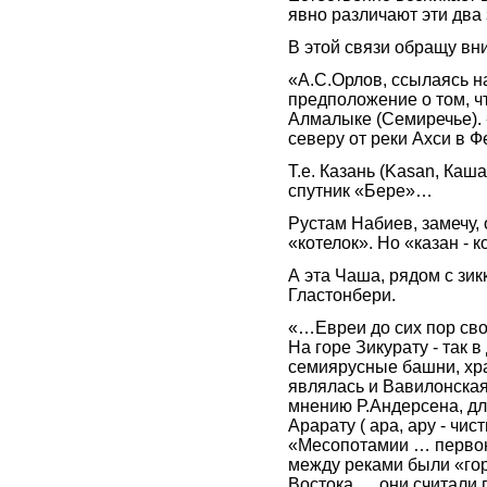
явно различают эти два 
В этой связи обращу вн
«А.С.Орлов, ссылаясь н
предположение о том, ч
Алмалыке (Семиречье). «
северу от реки Ахси в 
Т.е. Казань (Kasan, Каш
спутник «Бере»…
Рустам Набиев, замечу, 
«котелок». Но «казан - к
А эта Чаша, рядом с зи
Гластонбери.
«…Евреи до сих пор св
На горе Зикурату - так
семиярусные башни, хр
являлась и Вавилонска
мнению Р.Андерсена, д
Арарату ( ара, ару - чис
«Месопотамии … первою
между реками были «гор
Востока … они считали 