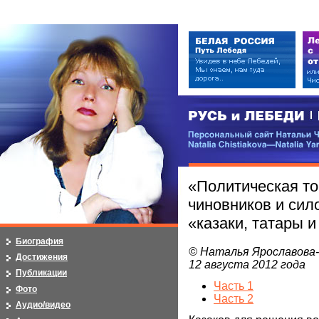
РУСЬ и ЛЕБЕДИ | RUSI — LEB
Персональный сайт Натальи Чистя
Natalia Chistiakova—Natalia Yarosla
«Политическая т
чиновников и сил
«казаки, татары и
Биография
© Наталья Ярославова
Достижения
12 августа 2012 года
Публикации
Часть 1
Фото
Часть 2
Аудио/видео