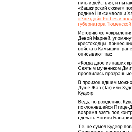
путь и действия, и пыта
«башкирский сюжет» пос
родине Няксимволе и Ха
«Звездой» Forbes и поли
губернатора Тюменской
Историю же «окрыления
Девой Марией, упомянут
крестоходцы, принесшие
войска в Камышин, ран
описывают так:
«Когда двое из наших к
Святым мучеником Дмит
проявились прозрачные
В произошедшем можно у
Душе Жар (Jar) или Худ
Кудеяр.
Ведь, по рождению, Куд
поклонявшейся Птице-Д
вовремя взять под контр
сделать Богиня Бавария
Т.е. не сумел Кудеяр по
Солунского, несмотря на