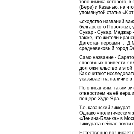
топонимика которого, в 
(Бере) и Казанью, на чт
упомянутой статье «К э
«сходство названий важ
булгарского Поволжья, у
Сувар - Сувар, Маджар 
также, что жители иран
Дагестан персами … Д.
средневековый город Эн
Само название - Саратов
способных привести к в
долгожительство в этой 
Как считают исследовате
указывает на наличие в 
По описаниям, таким зи
отверстием на её верши
пещере Худо-Яра.
Т.е. казанский зиккурат
Однако «политическим зи
«Ленина-Бланка» в Моск
зиккурата сейчас почти с
Естественно возникает 