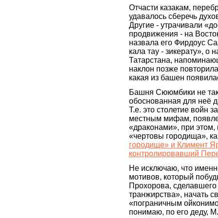
Отчасти казакам, перебр
удавалось сберечь духо
Другие - утрачивали «д
продвижения - на Восток
назвала его Фирдоус Са
кала тау - зикерату», 
Татарстана, напоминающ
наклон позже повторила
какая из башен появила
Башня Сююмбики не так
обоснованная для неё д
Т.е. это столетие войн 
местным мифам, появле
«драконами», при этом,
«чертовы городища», ка
городище» и Климент Яр
контролировавший Пере
Не исключаю, что именно
мотивов, который побу
Прохорова, сделавшего 
транжирства», начать с
«пограничным ойконимом
понимаю, по его деду, М