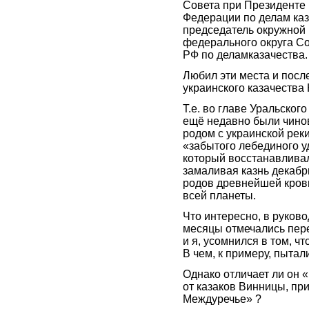
Совета при Президенте
Федерации по делам каз
председатель окружной 
федерального округа С
РФ по деламказачества.
Любил эти места и посл
украинского казачеств
Т.е. во главе Уральског
ещё недавно были чинов
родом с украинской реки
«забытого лебединого у
который восстанавливал
замаливая казнь декабр
родов древнейшей кров
всей планеты.
Что интересно, в руков
месяцы отмечались пер
и я, усомнился в том, ч
В чем, к примеру, пытал
Однако отличает ли он 
от казаков Винницы, при
Междуречье» ?