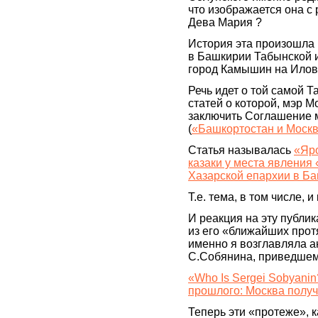
что изображается она с 
Дева Мария ?
История эта произошла г
в Башкирии Табынской 
город Камышин на Илов
Речь идет о той самой Т
статей о которой, мэр 
заключить Соглашение 
(
«Башкортостан и Москв
Статья называлась
«Яр
казаки у места явления
Хазарской епархии в Б
Т.е. тема, в том числе, и
И реакция на эту публ
из его «ближайших прот
именно я возглавляла а
С.Собянина, приведшем 
«Who Is Sergei Sobyani
прошлого: Москва получ
Теперь эти «протеже», к