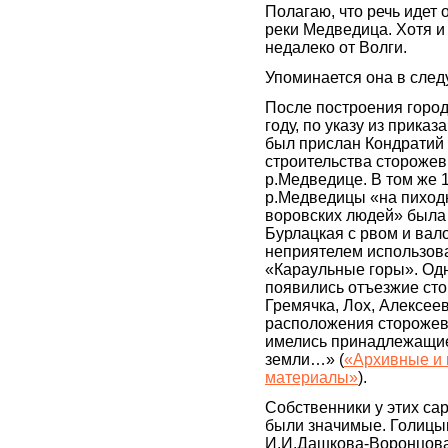
Полагаю, что речь идет 
реки Медведица. Хотя и
недалеко от Волги.
Упоминается она в след
После построения город
году, по указу из приказ
был прислан Кондратий
строительства сторожев
р.Медведице. В том же 
р.Медведицы «на пиход
воровских людей» была
Бурлацкая с рвом и вал
неприятелем использов
«Караульные горы». Од
появились отъезжие ст
Гремячка, Лох, Алексее
расположения сторожев
имелись принадлежащи
земли…» (
«Архивные и 
материалы»
).
Собственники у этих са
были значимые. Голицы
И.И.Дашкова-Воронцов