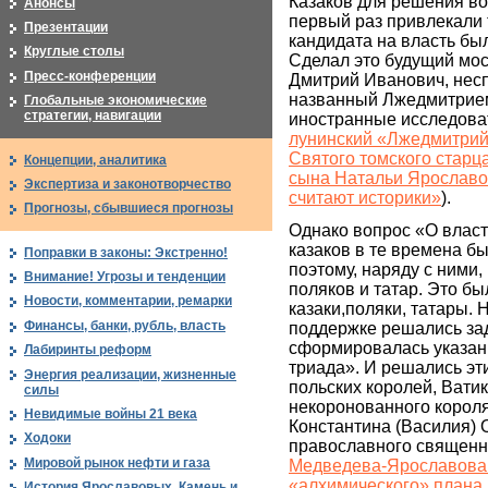
Казаков для решения во
Анонсы
первый раз привлекали т
Презентации
кандидата на власть бы
Круглые столы
Сделал это будущий мо
Пресс-конференции
Дмитрий Иванович, нес
названный Лжедмитрием
Глобальные экономические
стратегии, навигации
иностранные исследоват
лунинский «Лжедмитрий
Святого томского старц
Концепции, аналитика
сына Натальи Ярославов
Экспертиза и законотворчество
считают историки»
).
Прогнозы, сбывшиеся прогнозы
Однако вопрос «О власт
казаков в те времена б
Поправки в законы: Экстренно!
поэтому, наряду с ними,
Внимание! Угрозы и тенденции
поляков и татар. Это бы
Новости, комментарии, ремарки
казаки,поляки, татары.
Финансы, банки, рубль, власть
поддержке решались задо
сформировалась указан
Лабиринты реформ
триада». И решались эт
Энергия реализации, жизненные
польских королей, Ватик
силы
некоронованного короля
Невидимые войны 21 века
Константина (Василия) 
Ходоки
православного священн
Мировой рынок нефти и газа
Медведева-Ярославова 
«алхимического» плана
История Ярославовых. Камень и