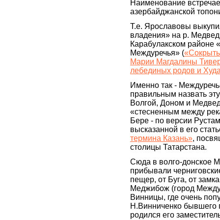
Наименование встречает
азербайджанской топон
Т.е. Ярославовы выкуп
владения» на р. Медвед
Карабулакском районе 
Междуречья» (
«Сокрыты
Марии Магдалины Тивер
лебединых родов и Худа
Именно так - Междуречь
правильным назвать эт
Волгой, Доном и Медвед
«стесненным между река
Бере - по версии Руста
высказанной в его стат
термина Казань»
, посв
столицы Татарстана.
Сюда в волго-донское М
прибывали черниговские
пещер, от Буга, от замк
Меджибож (город Между 
Винницы, где очень по
Н.Винниченко бывшего 
родился его заместитель