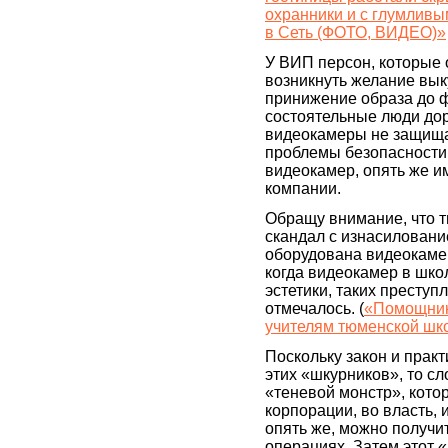
охранники и с глумлив
в Сеть (ФОТО, ВИДЕО)»
У ВИП персон, которые 
возникнуть желание вы
принижение образа до ф
состоятельные люди дор
видеокамеры не защища
проблемы безопасности 
видеокамер, опять же 
компании.
Обращу внимание, что 
скандал с изнасилован
оборудована видеокамер
когда видеокамер в школ
эстетики, таких преступ
отмечалось. (
«Помощник
учителям тюменской ш
Поскольку закон и прак
этих «шкурников», то сл
«теневой монстр», котор
корпорации, во власть,
опять же, можно получи
операциях. Затем этот 