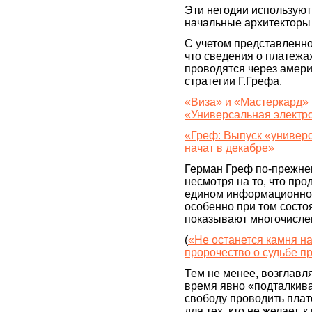
Эти негодяи используют 
начальные архитекторы
С учетом представленн
что сведения о платежа
проводятся через амери
стратегии Г.Грефа.
«Виза» и «Мастеркард» 
«Универсальная электро
«Греф: Выпуск «универс
начат в декабре»
Герман Греф по-прежнем
несмотря на то, что п
едином информационно ц
особенно при том состо
показывают многочисле
(
«Не останется камня на
пророчество о судьбе 
Тем не менее, возглав
время явно «подталкива
свободу проводить плат
для тех, кто не желает,