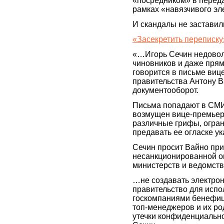
«посредником» в перед
рамках «навязчивого эл
И скандалы не заставил
«Засекретить переписку»
«…Игорь Сечин недоволе
чиновников и даже прям
говорится в письме виц
правительства Антону В
документооборот.
Письма попадают в СМИ 
возмущен вице-премьер.
различные грифы, огра
предавать ее огласке у
Сечин просит Вайно пр
несанкционированной ог
министерств и ведомств
…не создавать электро
правительство для испо
госкомпаниями бенефици
топ-менеджеров и их ро
утечки конфиденциальн