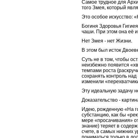
Самое трудное для Архи
того Змея, который явл
Это особое искусство: 
Богиня Здоровья Гигиея
чаши. При этом она её и
Нет Змея - нет Жизни.
В этом был исток Двоев
Суть не в том, чтобы ос
неизбежно появится «хв
темпами роста (раскруч
сохранять контроль над 
изменили «перехватчик
Эту идеальную задачу н
Доказательство - карти
Идею, рожденную «На го
субстанцию, как бы «рек
мере «просачивания» от
знание) теряет в содерж
счете, в самых нижних у
пониматься только в до