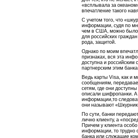
«всплывала за океаном»
впечатление такого нав
С учетом того, что «шк
информации, судя по мн
чем в США, можно было
для российских граждан 
рода, защитой.
Однако по моим впечат
признаках, вся эта инф
доступна и российским 
партнерским этим банк
Ведь карты Visa, как и
сообщениям, передавае
сетям, где они доступны
описали шифропанки. А 
информации,то следоват
они называют «Шкурник
По сути, банки передаю
лично клиенту, а «поср
Причем у клиента особо
информации, то трудно 
банка или служащие ком