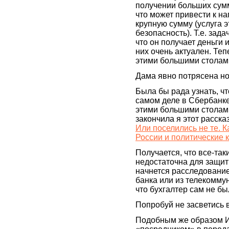
получении больших сумм
что может привести к н
крупную сумму (услуга э
безопасность). Т.е. зада
что он получает деньги 
них очень актуален. Теп
этими большими столами
Дама явно потрясена н
Была бы рада узнать, чт
самом деле в Сбербанке
этими большими столами,
закончила я этот рассказ
Или поселились не те. 
России и политические 
Получается, что все-та
недостаточна для защит
начнется расследование 
банка или из телекомму
что бухгалтер сам не б
Попробуй не засветись
Подобным же образом И