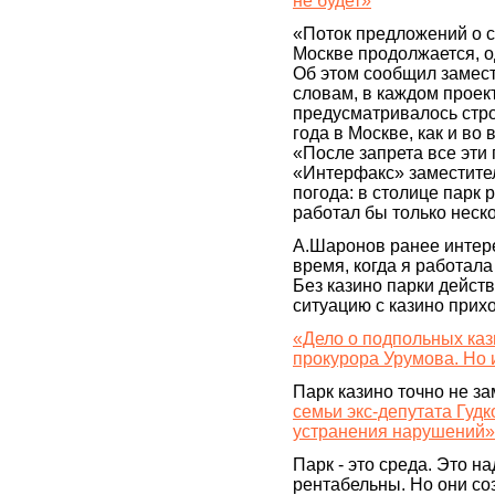
не будет»
«Поток предложений о с
Москве продолжается, о
Об этом сообщил замес
словам, в каждом проек
предусматривалось стро
года в Москве, как и во
«После запрета все эти
«Интерфакс» заместите
погода: в столице парк 
работал бы только неск
А.Шаронов ранее интере
время, когда я работала
Без казино парки дейст
ситуацию с казино прих
«Дело о подпольных каз
прокурора Урумова. Но 
Парк казино точно не з
семьи экс-депутата Гуд
устранения нарушений»
Парк - это среда. Это н
рентабельны. Но они со