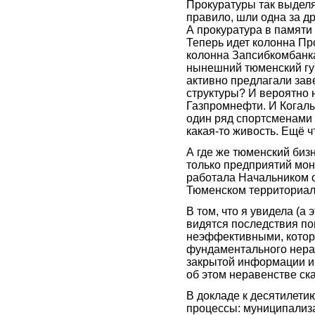
Прокуратуры так выделя
правило, шли одна за 
А прокуратура в памяти
Теперь идет колонна П
колонна Запсибкомбанк
нынешний тюменский губ
активно предлагали зав
структуры? И вероятно 
Газпромнефти. И Когал
один ряд спортсменами 
какая-то живость. Ещё ч
А где же тюменский биз
только предприятий мон
работала Начальником 
Тюменском территориа
В том, что я увидела (а
видятся последствия п
неэффективными, котор
фундаментального нерав
закрытой информации и 
об этом неравенстве ск
В докладе к десятилетию
процессы: муниципализ