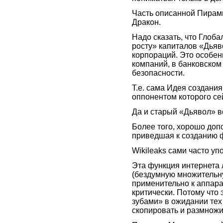
Часть описанной Пирами
Дракон.
Надо сказать, что Глоб
росту» капиталов «Дьяво
корпораций. Это особе
компаний, в банковском 
безопасности.
Т.е. сама Идея создани
оппонентом которого сей
Да и старый «Дьявол» в
Более того, хорошо до
приведшая к созданию 
Wikileaks сами часто у
Эта функция интернета 
(бездумную множительну
применительно к аппара
критически. Потому что
зубами» в ожидании те
скопировать и размножи