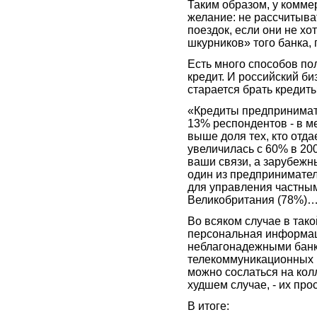
Таким образом, у комме
желание: не рассчитыва
поездок, если они не хо
шкурников» того банка, г
Есть много способов по
кредит. И российский би
старается брать кредит
«Кредиты предпринимате
13% респондентов - в м
выше доля тех, кто отд
увеличилась с 60% в 200
ваши связи, а зарубежны
один из предпринимате
для управления частным
Великобритания (78%)
Во всяком случае в тако
персональная информац
неблагонадежными бан
телекоммуникационных к
можно сослаться на колл
худшем случае, - их про
В итоге: