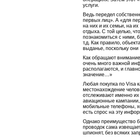
услуги.
Ведь передел собственн
первых лиц». А «для пе
на них и их семьи, на 
отдыха. С той целью, что
познакомиться с ними, б
т.д. Как правило, объек
выданье, поскольку они
Как обращают внимание 
очень много важной инф
располагаются, и главно
значение…»
Любая покупка по Visa 
местонахождение челове
отслеживают именно их 
авиационные кампании,
мобильные телефоны, хот
есть спрос на эту инфо
Однако преимущество ба
проводок сама извещае
шпионят, без всяких зап