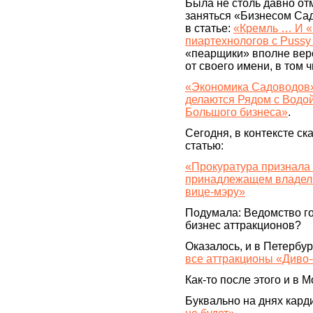
Была не столь давно от
заняться «Бизнесом Са
в статье:
«Кремль … И «
пиартехнологов с Pussy 
«пеарщики» вполне веро
от своего имени, в том ч
«Экономика Садоводов» 
делаются Рядом с Водой
Большого бизнеса»
.
Сегодня, в контексте с
статью:
«Прокуратура признала
принадлежащем владел
вице-мэру»
Подумала: Ведомство го
бизнес аттракционов?
Оказалось, и в Петербу
все аттракционы «Диво
Как-то после этого и в 
Буквально на днях кар