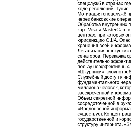
спецслужб в странах где
ходе революций: Тунис, 
Мотивация спецслужб п
через банковские операц
Обработка внутренних 
карт Visa и MasterСard 
центрах, при которых о
юрисдикцию США. Опасн
хранения всей информа
Легализация «покупки» 
сенаторов. Перекачка с
действительно эффекти
пользу неэффективных. 
«Шкурники», злоупотре
Служебный доступ к инф
фундаментального нерав
миллиона человек, кото
засекреченной информа
Объем секретной инфор
сосредоточенной в рука
«Вредоносной информац
существует. Концентрац
государственной и корп
структуру интернета. «З