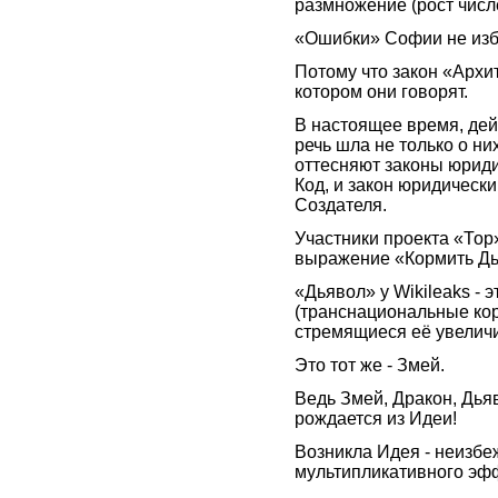
размножение (рост чис
«Ошибки» Софии не изб
Потому что закон «Архи
котором они говорят.
В настоящее время, дей
речь шла не только о ни
оттесняют законы юридич
Код, и закон юридическ
Создателя.
Участники проекта «Тор»
выражение «Кормить Дь
«Дьявол» у Wikileaks - 
(транснациональные ко
стремящиеся её увеличит
Это тот же - Змей.
Ведь Змей, Дракон, Дья
рождается из Идеи!
Возникла Идея - неизбеж
мультипликативного эф