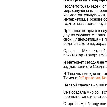
После того, как Идеи, 
мир, озвучены или проя
«самостоятельную жизнь
Интернетом, в основе с
то, что называется нау
При этом авторы и в слу
других случаях, стараю
свои «Идеи-детища» в п
родительского надзора»
Однако … Мир не такой, 
архитектор - говорят Wik
И Интернет сегодня не т
задумывали его Создате
И Тюмень сегодня не та
Тюмени (
«Стратегии, К
Первой сделала «ошибк
Она создала мир со «вс
проявляется как «встро
Старением, обращу вним