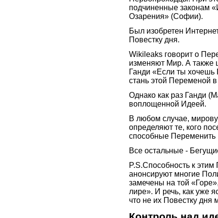
подчиненные законам «
Озарения» (Софии).
Был изобретен Интернет
Повестку дня.
Wikileaks говорит о Пе
изменяют Мир. А также
Ганди «Если ты хочешь
стань этой Переменой в
Однако как раз Ганди (М
воплощенной Идеей.
В любом случае, мирову
определяют те, кого по
способные Переменить 
Все остальные - Бегущие
P.S.Способность к эти
анонсируют многие Поли
замечены на той «Горе»,
лире». И речь, как уже я
что не их Повестку дня
Контроль над ид