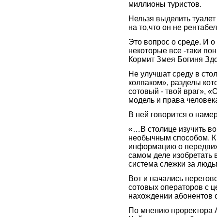
миллионы туристов.
Нельзя выделить туалет 
на то,что он не рентабел
Это вопрос о среде. И о
некоторые все -таки пон
Кормит Змея Богиня Зд
Не улучшат среду в сто
колпаком», разделы кот
сотовый - твой враг», 
модель и права человек
В ней говорится о наме
«…В столице изучить в
необычным способом. К 
информацию о передвиж
самом деле изобретать 
система слежки за людь
Вот и начались перегов
сотовых операторов с 
нахождении абонентов 
По мнению проректора 