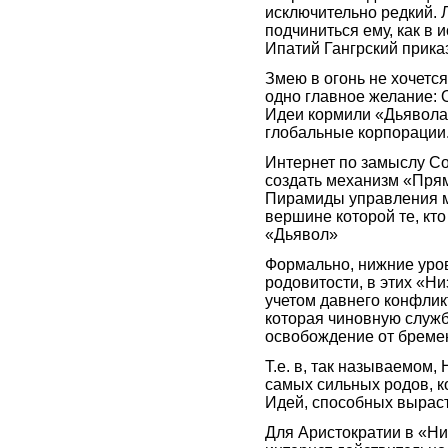
исключительно редкий. 
подчиниться ему, как в 
Ипатий Гангрский приказ
Змею в огонь не хочется
одно главное желание: 
Идеи кормили «Дьявола 
глобальные корпорации
Интернет по замыслу Со
создать механизм «Прям
Пирамиды управления м
вершине которой те, кт
«Дьявол»
Формально, нижние уров
родовитости, в этих «Ни
учетом давнего конфлик
которая чиновную служб
освобождение от бреме
Т.е. в, так называемом,
самых сильных родов, ко
Идей, способных вырасти
Для Аристократии в «Ни