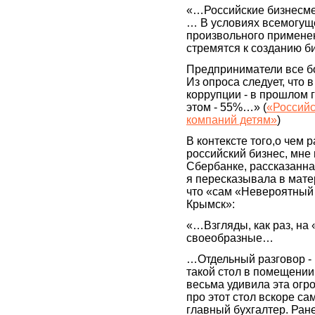
«…Российские бизнесме
… В условиях всемогуще
произвольного примене
стремятся к созданию б
Предприниматели все б
Из опроса следует, что 
коррупции - в прошлом 
этом - 55%…» (
«Российс
компаний детям»
)
В контексте того,о чем
российский бизнес, мне
Сбербанке, рассказанн
я пересказывала в матер
что «сам «Невероятный 
Крымск»:
«…Взгляды, как раз, на 
своеобразные…
…Отдельный разговор -
такой стол в помещении
весьма удивила эта огр
про этот стол вскоре с
главный бухгалтер. Ран