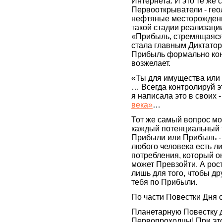
Интернета. И это те же
Первооткрыватели - гео
нефтяные месторождени
такой стадии реализации
«Прибыль, стремящаяся 
стала главным Диктаторо
Прибыль формально кон
возжелает.
«Ты для имущества или
… Всегда контролируй эт
я написала это в своих 
века»
…
Тот же самый вопрос мо
каждый потенциальный т
Прибыли или Прибыль - 
любого человека есть л
потребления, который о
может Превзойти. А ро
лишь для того, чтобы д
тебя по Прибыли.
По части Повестки Дня о
Планетарную Повестку 
Первопроходцы! При эт