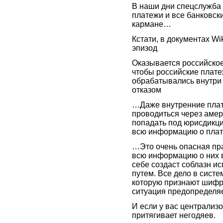
В наши дни спецслужба 
платежи и все банковски
кармане…
Кстати, в документах W
эпизод
Оказывается российское
чтобы российские плате
обрабатывались внутри 
отказом
…Даже внутренние плат
проводиться через амер
попадать под юрисдикц
всю информацию о плат
…Это очень опасная пра
всю информацию о них в
себе создаст соблазн и
путем. Все дело в сист
которую признают шифро
ситуация предопределяе
И если у вас централизо
притягивает негодяев.