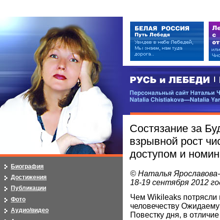
РУСЬ и ЛЕБЕДИ | RUSI — LEB
Персональный сайт Натальи Чистя
Natalia Chistiakova—Natalia Yarosla
Состязание за Бу
взрывной рост чи
доступом и номин
Биография
© Наталья Ярославова
Достижения
18-19 сентября 2012 го
Публикации
Чем Wikileaks потрясли
Фото
человечеству Ожидаему
Аудио/видео
Повестку дня, в отличие