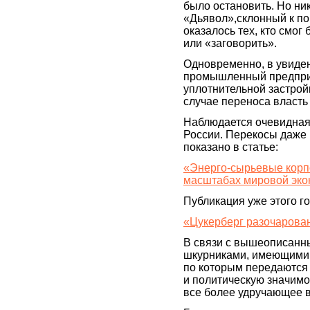
было остановить. Но ник
«Дьявол»,склонный к по
оказалось тех, кто смог
или «заговорить».
Одновременно, в увиден
промышленный предприят
уплотнительной застройк
случае переноса власть
Наблюдается очевидная
России. Перекосы даже 
показано в статье:
«Энерго-сырьевые корп
масштабах мировой эко
Публикация уже этого го
«Цукерберг разочарова
В связи с вышеописан
шкурниками, имеющими 
по которым передаются
и политическую значимо
все более удручающее 