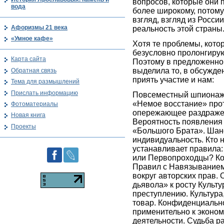
вопросов, которые они 
вода
более широкому, потому 
взгляд, взгляд из Росс
Афоризмы 21 века
реальность этой страны
«Умное кафе»
Хотя те проблемы, кото
безусловно пролонгирую
Карта сайта
Поэтому в предложенной
выделила то, в обсужде
Обратная связь
приять участие и нам:
Тема для размышлений
Прислать информацию
Повсеместный шпионаж 
«Немое восстание» прот
Фотоматериалы
опережающее раздраже
Новая книга
Вероятность появления
Проекты
«Большого Брата». Шан
индивидуальность. Кто 
устанавливает правила
или Первопроходцы? К
Правил с Навязыванием
вокруг авторских прав.
дьявола» к росту Культур
преступлению. Культур
товар. Конфиденциально
применительно к эконо
деятельности. Судьба р