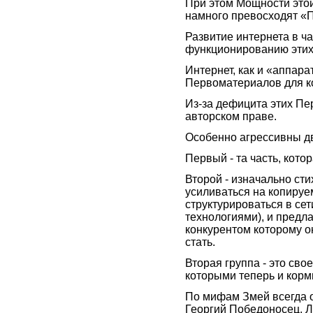
При этом Мощности это
намного превосходят «
Развитие интернета в ч
функционированию этих
Интернет, как и «аппар
Первоматериалов для к
Из-за дефицита этих Пе
авторском праве.
Особенно агрессивны дв
Первый - та часть, кот
Второй - изначально сти
усиливаться на копиру
структурироваться в се
технологиями), и предл
конкурентом которому о
стать.
Вторая группа - это сво
которыми теперь и кор
По мифам Змей всегда о
Георгий Победоносец. Л