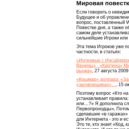
Мировая повестк
Если говорить о невиди
Будущее и об управлени
вопрос, поставленный Wi
Повестке дня, а также о
самом деле устанавлива
сильнейшие Игроки ил
Эта тема Игроков уже п
частности, в статьях:
«Интервью с Инсайдеро
Венеры» - «Картина» М
рынка»
, 27 августа 2009
«Кошмар» доллара: «За
«заговорщиках»…
, 15 
Поэтому вопрос «Кто на
устанавливает правила
или…?» Я дополнила сл
Первопроходцы», Потому
сделавшие «в гаражах»
для Интернета - это и е
Это те, кто знает «Код, 