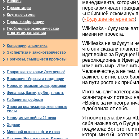
Анонсы
менеджмента, который 
перекармливает гражда
Презентации
«набившей оскомину» п
Круглые столы
(
«Будущее интернета»
)
Пресс-конференции
Wikileaks - буду называт
Глобальные экономические
стратегии, навигации
имени их проекта.
Wikileaks не забудут и 
Концепции, аналитика
что они сказали планете
Экспертиза и законотворчество
идет война за Будущее!
Прогнозы, сбывшиеся прогнозы
революционные Идеи дл
изменить мир. Изменить 
Человечеству, а не тем, 
Поправки в законы: Экстренно!
важнее снятие всех бар
Внимание! Угрозы и тенденции
на пути роста их прибыл
Новости, комментарии, ремарки
И кто мыслит категори
Финансы, банки, рубль, власть
«санитарных потерь» на
Лабиринты реформ
«Войне за их неогранич
Энергия реализации, жизненные
я добавила от себя.
силы
Я посмотрела фильм «Ш
Невидимые войны 21 века
себя называют, о Будущ
Ходоки
подумала: Вот это те ин
Мировой рынок нефти и газа
которыми я бы хотела п
История Ярославовых. Камень и