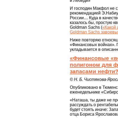
и Лебеди»
И господин Макфол не с
рекомендацией Э.Набиу
России… Куда в качеств
казалось бы, простую к
Goldman Sachs (
«Какой 
Goldman Sachs завоевы
Ниже повторяю относящ
«Финансовых войнах». 
укладывается в описанно
«Финансовые «во
полигоном для ф
запасами нефти
© Н. Б. Чистякова-Яросл
Опубликовано в Тюменс
еженедельнике «Сибирск
«Наташа, ты даже не пр
рассуждать о рентабель
будет стоять иначе: Зап
отца Бориса Ярославова, 