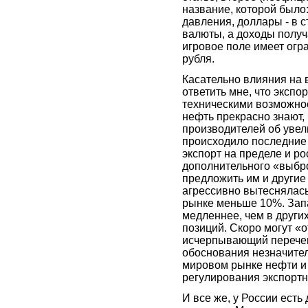
название, которой было
давления, доллары - в 
валюты, а доходы получа
игровое поле имеет огр
рубля.
Касательно влияния на 
ответить мне, что экспо
техническими возможно
нефть прекрасно знают,
производителей об увел
происходило последние д
экспорт на пределе и ро
дополнительного «выбро
предложить им и другие
агрессивно вытеснялась
рынке меньше 10%. Зап
медленнее, чем в других
позиций. Скоро могут «
исчерпывающий перечен
обоснования незначител
мировом рынке нефти и
регулирования экспортн
И все же, у России ест