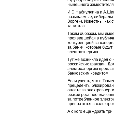
нынешнего заместителя
И Э.Набиуллина и А.Шиш
называемые, либералы 
Зорге»). Известны, как 
капитала.
Таким образом, мы имее
проявившейся в публич
конкуренцией за «энерго
за банки, которые будут
электроэнергию.
Тут же возникла идея о 
российских граждан. До
электроэнергию предлаг
банковским кредитом.
Если учесть, что в Тюм
прецеденты блокировани
оплате за электроэнерг
резкий рост неоплаченн
за потребленное электр
превратятся в «электро
А с кого ещё «драть три