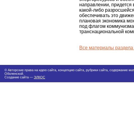
направлении, придется 
какой-либо разросшейс
обеспечивать это движе
плановая экономика мож
под флагом коммунизма,
транснациональной ком
Все материалы раздела
© Авторские права на идею сайта, концепцию сайта, рубрики сайта, содержание м
Оболенской.
Создание сайта —
ЭЛКОС