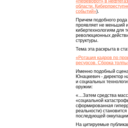
«переворот» в нефтега
области. Киберпреступн
событий»
).
Причем подобного рода
проявляет не меньший и
кибертехнологиям для 
революционных действи
структуры.
Тема эта раскрыта в ста
«Ротация кадров по про
ресурсов. Сборка толпы
Именно подобный сцена
Юнацкевич - директор н
и социальных технологи
оружии:
«…Затем средства мас
«социальной катастрофы
сформированная гиперре
реальности) становится
последующей оккупации 
На цитируемые публикац