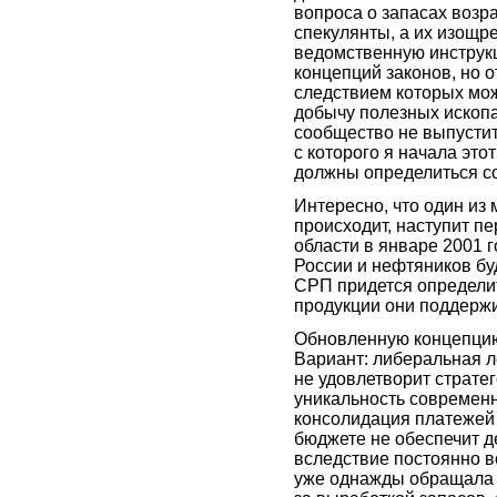
вопроса о запасах возр
спекулянты, а их изощр
ведомственную инструк
концепций законов, но 
следствием которых мож
добычу полезных ископа
сообщество не выпустит 
с которого я начала это
должны определиться со
Интересно, что один из 
происходит, наступит п
области в январе 2001 
России и нефтяников бу
СРП придется определит
продукции они поддерж
Обновленную концепцию
Вариант: либеральная л
не удовлетворит стратег
уникальность современн
консолидация платежей
бюджете не обеспечит д
вследствие постоянно 
уже однажды обращала в