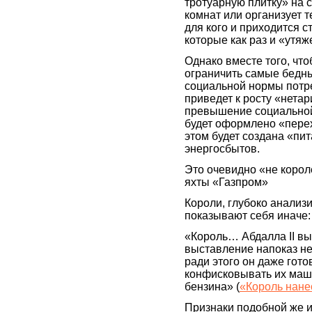
тротуарную плитку» на 
комнат или организует т
для кого и приходится 
которые как раз и «утя
Однако вместе того, чт
ограничить самые бедн
социальной нормы потр
приведет к росту «нетар
превышение социальной 
будет оформлено «перех
этом будет создана «пи
энергосбытов.
Это очевидно «не корол
яхты «Газпром»
Короли, глубоко анали
показывают себя иначе:
«Король… Абдалла II вы
выставление напоказ не
ради этого он даже гот
конфисковывать их маш
бензина» (
«Король нане
Признаки подобной же ин