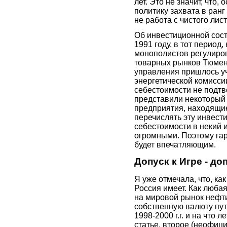
лет. Это не значит, что,
политику захвата в ранг
не работа с чистого лист
Об инвестиционной сост
1991 году, в тот период,
монополистов регулиров
товарных рынков Тюмен
управления пришлось уч
энергетической комисси
себестоимости не подт
представили некоторый 
предприятия, находящи
перечислять эту инвес
себестоимости в некий
огромными. Поэтому га
будет впечатляющим.
Допуск к Игре - д
Я уже отмечала, что, ка
Россия имеет. Как любая
на мировой рынок нефти,
собственную валюту пут
1998-2000 г.г. и на что
статье, второе (неофиц