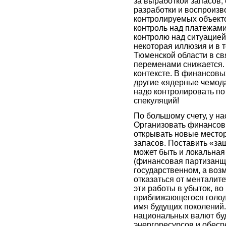
за выработкой запасов
разработки и воспроизв
контролируемых объекто
контроль над платежами
контролю над ситуацией 
некоторая иллюзия и в т
Тюменской области в св
переменами снижается. 
контексте. В финансовы
другие «ядерные чемодан
надо контролировать по
спекуляций!
По большому счету, у на
Организовать финансовы
открывать новые место
запасов. Поставить «за
может быть и локальна
(финансовая партизанщи
государственном, а воз
отказаться от менталит
эти работы в убыток, в
приближающегося голодн
имя будущих поколений. 
национальных валют буд
энергоресурсов и обесп