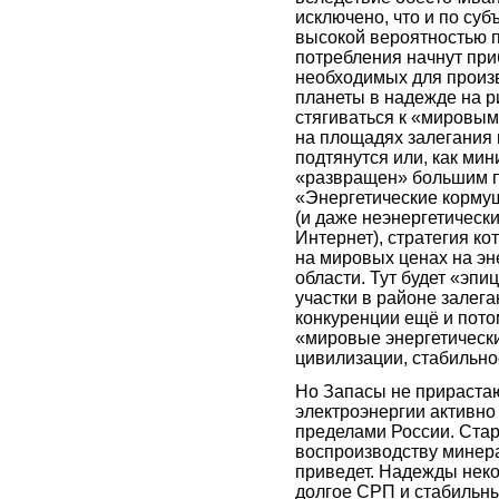
исключено, что и по су
высокой вероятностью пр
потребления начнут при
необходимых для произв
планеты в надежде на р
стягиваться к «мировым
на площадях залегания
подтянутся или, как мин
«развращен» большим п
«Энергетические корму
(и даже неэнергетически
Интернет), стратегия к
на мировых ценах на эн
области. Тут будет «эпи
участки в районе залега
конкуренции ещё и пото
«мировые энергетически
цивилизации, стабильно
Но Запасы не прирастаю
электроэнергии активно
пределами России. Стар
воспроизводству минера
приведет. Надежды неко
долгое СРП и стабильны