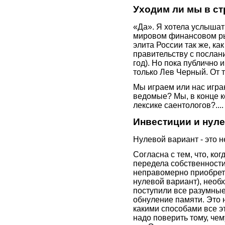
Уходим ли мы в ст
«Да». Я хотела услышат
мировом финансовом ры
элита России так же, ка
правительству с послан
год). Но пока публично 
только Лев Черный. От 
Мы играем или нас игра
ведомые? Мы, в конце к
лексике саентологов?....
Инвестиции и нул
Нулевой вариант - это 
Согласна с тем, что, ког
передела собственности,
неправомерно приобретен
нулевой вариант), необ
поступили все разумные
обнуление памяти. Это н
какими способами все эт
надо поверить тому, чем