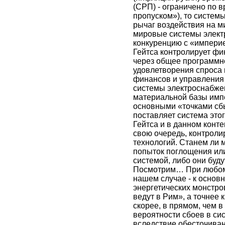
(СРП) - ограничено по 
пропуском»), то систем
рычаг воздействия на 
мировые системы элект
конкуренцию с «импери
Гейтса контролирует фи
через общее программн
удовлетворения спроса 
финансов и управления
системы электроснабже
материальной базы импе
основными «точками сбы
поставляет система это
Гейтса и в данном контек
свою очередь, контрол
технологий. Станем ли 
попыток поглощения ил
системой, либо они буд
Посмотрим… При любом 
нашем случае - к осно
энергетических монстров
ведут в Рим», а точнее 
скорее, в прямом, чем
вероятности сбоев в си
вследствие обесточиван