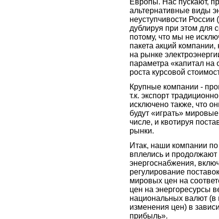
Европы. Нас пускают, п
альтернативные виды э
неуступчивости России 
дублируя при этом для 
потому, что мы не искл
пакета акций компании, 
на рынке электроэнергии
параметра «капитал на 
роста курсовой стоимос
Крупные компании - про
т.к. экспорт традицион
исключено также, что о
будут «играть» мировые
числе, и квотируя поста
рынки.
Итак, наши компании по
вплелись и продолжают
энергоснабжения, вклю
регулирование поставок
мировых цен на соотве
цен на энергоресурсы ве
национальных валют (в 
изменения цен) в зависи
прибыль».