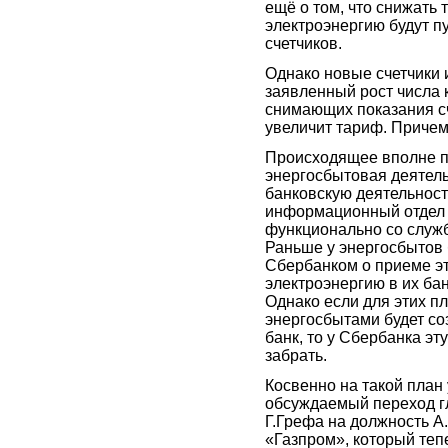
ещё о том, что снижать
электроэнергию будут п
счетчиков.
Однако новые счетчики и
заявленный рост числа 
снимающих показания сч
увеличит тариф. Причем
Происходящее вполне п
энергосбытовая деятель
банковскую деятельност
информационный отдел
функционально со служ
Раньше у энергосбытов
Сбербанком о приеме эт
электроэнергию в их ба
Однако если для этих п
энергосбытами будет со
банк, то у Сбербанка эт
забрать.
Косвенно на такой план
обсуждаемый переход г
Г.Грефа на должность А
«Газпром», который теп