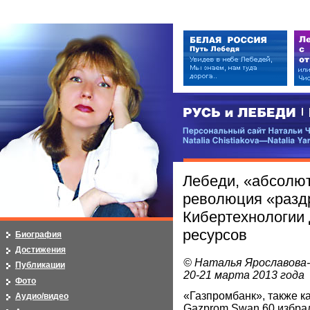
РУСЬ и ЛЕБЕДИ | RUSI — LEB
Персональный сайт Натальи Чистя
Natalia Chistiakova—Natalia Yarosla
Лебеди, «абсолют
революция «разд
Кибертехнологии 
ресурсов
Биография
Достижения
© Наталья Ярославова
Публикации
20-21 марта 2013 года
Фото
«Газпромбанк», также к
Аудио/видео
Gazprom Swan 60 избра