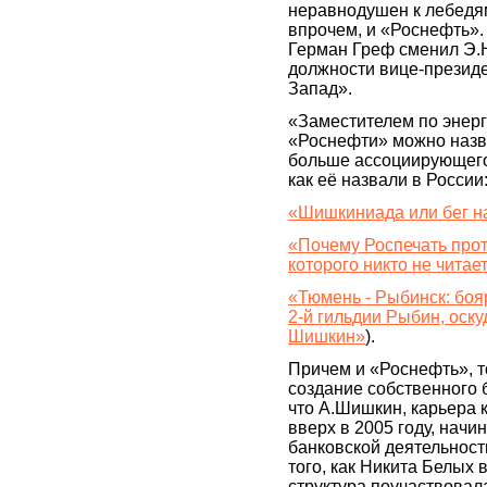
неравнодушен к лебедям 
впрочем, и «Роснефть».
Герман Греф сменил Э.
должности вице-презид
Запад».
«Заместителем по энер
«Роснефти» можно назв
больше ассоциирующего
как её назвали в России
«Шишкиниада или бег н
«Почему Роспечать про
которого никто не читае
«Тюмень - Рыбинск: боя
2-й гильдии Рыбин, оск
Шишкин»
).
Причем и «Роснефть», 
создание собственного б
что А.Шишкин, карьера 
вверх в 2005 году, начин
банковской деятельност
того, как Никита Белых 
структура поучаствовал