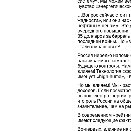
систему». Мы можем вес
чувство «энергетическо
…Вопрос сейчас стоит т
жадности», или они нас
нефтяным ценам». Это у
очередного повышения м
35 долларов за баррель
последней войны. Но «во
стали финансовые!
Россия нередко напомин
накачиваемого комплек
будущего контроля. Нам
влияем! Технология «ф
именует «high-hume», - 
Но мы влияем! Мы - рас
доходов. Если посмотре
рынок электроэнергии, р
что роль России на общ
значительнее, чем на р
В современном «рейтин
имеют следующие факт
Во-первых, влияние на о