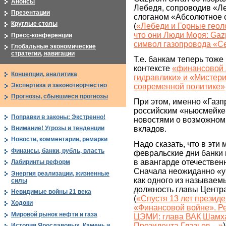
Анонсы
Лебедя, сопроводив «Л
Презентации
слоганом «Абсолютное 
Круглые столы
(
«Лебеди и Горные гео
что они Люди Моря: Gaz
Пресс-конференции
символ газопровода «С
Глобальные экономические
стратегии, навигации
Т.е. банкам теперь тоже
контексте
«финансовой 
Концепции, аналитика
гидравлики» и «Мистери
Экспертиза и законотворчество
современной политике»
Прогнозы, сбывшиеся прогнозы
При этом, именно «Газ
российским «ньюсмейкер
Поправки в законы: Экстренно!
новостями о возможном
вкладов.
Внимание! Угрозы и тенденции
Новости, комментарии, ремарки
Надо сказать, что в эти
Финансы, банки, рубль, власть
февральские дни банки 
в авангарде отечествен
Лабиринты реформ
Сначала неожиданно «у
Энергия реализации, жизненные
как одного из называем
силы
должность главы Центр
Невидимые войны 21 века
(
«Спустя 13 лет презид
Ходоки
«Финансовой войне». Ре
Мировой рынок нефти и газа
ЦЭМИ: глава ВАК Шамха
Президента Глазьев…»
)
История Ярославовых. Камень и