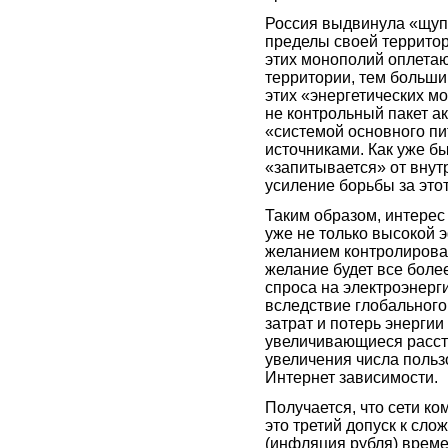
Россия выдвинула «щуп
пределы своей территор
этих монополий оплета
территории, тем больший
этих «энергетических мо
не контрольный пакет ак
«системой основного пи
источниками. Как уже б
«запитывается» от внут
усиление борьбы за это
Таким образом, интерес
уже не только высокой 
желанием контролирова
желание будет все боле
спроса на электроэнерг
вследствие глобального
затрат и потерь энергии
увеличивающиеся рассто
увеличения числа польз
Интернет зависимости.
Получается, что сети ко
это третий допуск к сло
(инфляция рубля) време