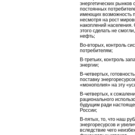
энергетических рынков 
постоянных потребителе
имеющих возможность п
несмотря на рост миров
накоплений населения. 
этого сделать не смогли
нефть;
Во-вторых, контроль си
потребителям;
В-третьих, контроль за
энергии;
В-четвертых, готовност
поставку энергоресурс
«монополия» на эту «ус
В-четвертых, к сожален
рационального использ
будущим ради настояще
России;
В-пятых, то, что наш р
энергоресурсов и увели
вследствие чего неизбе