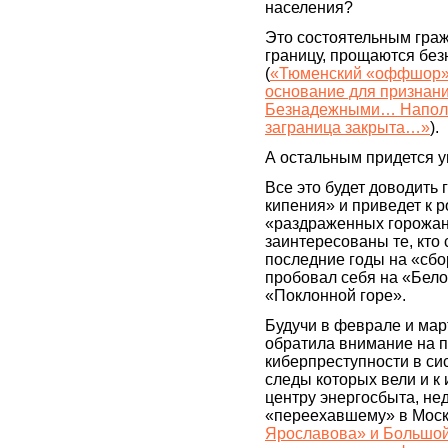
населения?
Это состоятельным гра
границу, прощаются бе
(
«Тюменский «оффшор»: 
основание для признан
Безнадежными… Наполня
заграница закрыта…»
).
А остальным придется у
Все это будет доводить 
кипения» и приведет к р
«раздраженных горожан»
заинтересованы те, кто
последние годы на «сбо
пробовал себя на «Бел
«Поклонной горе».
Будучи в феврале и март
обратила внимание на п
киберпреступности в си
следы которых вели и 
центру энергосбыта, не
«переехавшему» в Моск
Ярославова» и Большой