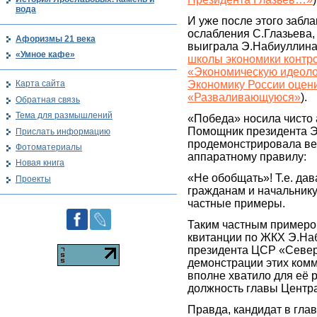
вода
И уже после этого забл
ослабления С.Глазьева,
Афоризмы 21 века
выиграла Э.Набиуллина
«Умное кафе»
школы экономики контр
«Экономическую идеоло
Экономику России оцени
Карта сайта
«Разваливающуюся»
).
Обратная связь
Тема для размышлений
«Победа» носила чисто 
Помощник президента 
Прислать информацию
продемонстрировала ве
Фотоматериалы
аппаратному правилу:
Новая книга
«Не обобщать»! Т.е. да
Проекты
гражданам и начальнику
частные примеры.
Таким частным примеро
квитанции по ЖКХ Э.Наб
президента ЦСР «Север
демонстрации этих ком
вполне хватило для её 
должность главы Центра
Правда, кандидат в гл