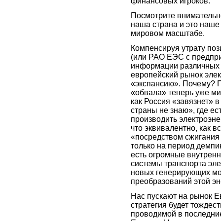
финансовых игроков.
Посмотрите внимательно
наша страна и это наше
мировом масштабе.
Компенсируя утрату поз
(или РАО ЕЭС с предпри
информации различных 
европейский рынок элек
«экспансию». Почему? П
«обвала» теперь уже ми
как Россия «завязнет» в
страны не знаю», где ес
производить электроэне
что эквивалентно, как 
«посредством сжигания а
только на период демпин
есть огромные внутрен
системы транспорта эле
новых генерирующих мо
преобразований этой эн
Нас пускают на рынок Е
стратегия будет тождес
проводимой в последние 