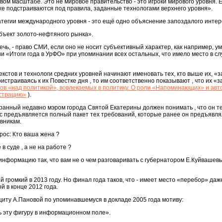
вом масштабе. Это не мировое правительство - это игроки мирового уровня. 
 уже подстраиваются под правила, заданные технологами верхнего уровня».
егии международного уровня - это ещё одно объяснение запоздалого интере
убъект золото-нефтяного рынка».
ечь, - право СМИ, если оно не носит субъективный характер, как например, 
и «Итоги года в УрФО» при упоминании всех остальных, что имело место в сл
екстов и технологи средних уровней начинают именовать тех, кто выше их, 
страиваясь к их Повестке дня , то им соответственно показывают , что их «з
ов «над политикой», вовлекаемых в политику. О роли «Напоминающих» и авт
юстрацию»
).
ранный недавно мэром города Святой Екатерины должен понимать , что он т
ас предъявляется полный пакет тех требований, которые ранее он предъявля
вникам.
рос: Кто ваша жена ?
в суде , а не на работе ?
нформацию так, что вам не о чем разговаривать с губернатором Е.Куйвашевы
 громкий в 2013 году. Но финал года таков, что - имеет место «перебор» даже
й в конце 2012 года.
ащиту А.Пановой по упоминавшемуся в докладе 2005 года мотиву:
 эту фигуру в информационном поле».