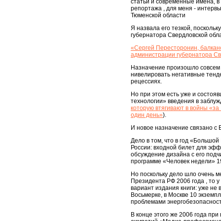
статьи и современные имена, в 
репортажа , для меня - интерв
Тюменской области
Я назвала его тезкой, поскольк
губернатора Свердловской обла
«Сергей Пересторонин, балканс
администрации губернатора Св
Назначение произошло совсем н
нивелировать негативные тенде
рецессиях.
Но при этом есть уже и состояв
технологии» введения в заблу
которую втягивают в войны «за
один день»
).
И новое назначение связано с 
Дело в том, что в год «Большой
России: входной билет для эфф
обсуждение дизайна с его под
программе «Человек недели» 19
Но поскольку дело шло очень ме
Президента РФ 2006 года , то
вариант издания книги: уже не 
Восьмерке, в Москве 10 экземп
проблемами энергобезопасност
В конце этого же 2006 года пр