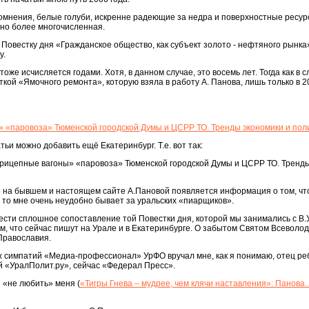
о сомнения, белые голуби, искренне радеющие за недра и поверхностные ресур
тно более многочисленная.
 Повестку дня «Гражданское общество, как субъект золото - нефтяного рынка
у.
оже исчисляется годами. Хотя, в данном случае, это восемь лет. Тогда как в с
ой «Ямочного ремонта», которую взяла в работу А. Панова, лишь только в 201
н» «паровоза» Тюменской городской Думы и ЦСРР ТО. Тренды экономики и пол
тьи можно добавить ещё Екатеринбург. Т.е. вот так:
«прицепные вагоны» «паровоза» Тюменской городской Думы и ЦСРР ТО. Тренд
ге на бывшем и настоящем сайте А.Пановой появляется информация о том, чт
 то мне очень неудобно бывает за уральских «пиарщиков».
вести сплошное сопоставление той Повестки дня, которой мы занимались с В
ем, что сейчас пишут на Урале и в Екатеринбурге. О забытом Святом Всеволо
Православия.
х симпатий «Медиа-профессионал» УрФО вручал мне, как я понимаю, отец ре
й «УралПолит.ру», сейчас «Федерал Пресс».
я «не любить» меня (
«Тигры Гнева – мудрее, чем клячи наставления»: Панов