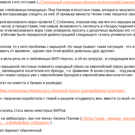
ивело к его отставке (
«Глобальный сексуально-военно-политический сканда
угая «любовница-пиарщица» Яна Нагиева в ипостаси главы аппарата чешског
ив контрразведку следить за ней. И премьер-министр Чехии тоже лишился сво
ов московского мэра провели С.Собянина, показав ему, как вся его карьера 
 часов, и предоставив, тем самым, возможность заглянуть в «бездну падения»,
ри этом московского мэра тоже уговорила просить о досрочных выборах его «т
о в Москве было прекрасной демонстрацией следующего тезиса упомянутого
огом, то у него проблемы с карьерой. Но чаще бывает такая ситуация , что 
авать от времени , однако при этом крайне довольны друг другом».
я вела речь не о любовницах ВИП-персон, а об их супругах , в следующем кон
о карьерной лестнице поменять народный образ на европейский образ должн
а , являющаяся носителем его бренда , т.е. фамилии. В ином случае… под рас
я» новая супруга уже с европейским брендом и европейским менталитетом».
огат на новости о браках и разводах.
? Мир глобальных финансов и «брачный поиск» ньюсмейкеров политики»
.
» творчески поработали с темой и решили отодвинуть жен, вместе со всей «
ытались стать жены некоторых ВИПов.
 на амбразуру», как «не жена» Аксана Панова (
«Тигры Гнева – мудрее, чем кл
ан… и Инфовойны «Обезьян»
).
лог вариант обреченный.