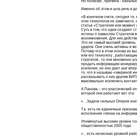
Но полагаю , причина - баналь
Именно об этом и шла речь в д
«В конечном счете, сегодня те,
этих технологов не замечаете, 
статье «Стратегия или момент 
Суть в том, что одни создают ст
истины о замыслах Стратегов вы
возникновения. Для них дейст
Это не самый высокий уровень.
ударов. Они очень активны и ве
Потому что в этом основа их в
или его технологу , работающи
стратегов , то они мгновенно ус
продать информацию конкуриру
усиление, но оно дает шаг впе
то, что я называю «звериной и
рассказывать о них другим ВИП
максимально исключить конта
А.Панова – это классический оп
которой они работают вот эта:
«…Задача сильных Оперов знат
Т.е. есть не единичные признак
исполнения «блока на информ
Упомянутые высокие уровни то
общественностью 2005 года:
«…есть несколько уровней раб