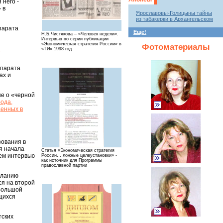
 него -
 в
Ярославовы-Голицыны тайны
из табакерки в Архангельском
ппарата
Еще!
Н.Б.Чистякова – «Человек недели».
Интервью по серии публикации
«Экономическая стратегия России» в
Фотоматериалы
я
«ТИ» 1998 год
ппарата
ах и
не о «черной
ода,
денных в
зования в
я начала
Статья «Экономическая стратегия
ем интервью
России… ложные целеустановки» -
как источник для Программы
православной партии
осланию
ся на второй
 Большой
щихся
тских