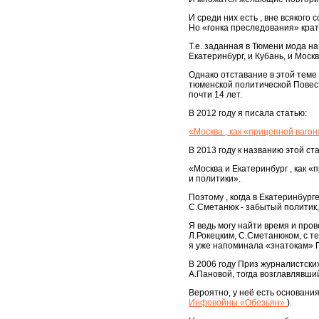
И среди них есть , вне всяког
Но «гонка преследования» кра
Т.е. заданная в Тюмени мода на
Екатеринбург, и Кубань, и Москв
Однако отставание в этой теме т
тюменской политической Повестк
почти 14 лет.
В 2012 году я писала статью:
«Москва , как «прицепной ваго
В 2013 году к названию этой ста
«Москва и Екатеринбург , как 
и политики».
Поэтому , когда в Екатеринбур
С.Сметанюк - забытый политик,
Я ведь могу найти время и про
Л.Рокецким, С.Сметанюком, с т
я уже напоминала «знатокам» 
В 2006 году Приз журналистски
А.Пановой, тогда возглавлявши
Вероятно, у неё есть основани
Инфовойны «Обезьян»
).