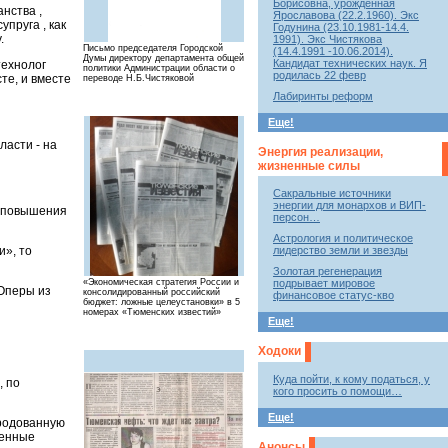
Борисовна, урожденная
нства ,
Ярославова (22.2.1960). Экс
пруга , как
Годунина (23.10.1981-14.4.
.
1991). Экс Чистякова
Письмо председателя Городской
(14.4.1991 -10.06.2014).
Думы директору департамента общей
Кандидат технических наук. Я
технолог
политики Администрации области о
родилась 22 февр
сте, и вместе
переводе Н.Б.Чистяковой
Лабиринты реформ
Еще!
ласти - на
Энергия реализации,
жизненные силы
Сакральные источники
энергии для монархов и ВИП-
м повышения
персон…
Астрология и политическое
и», то
лидерство земли и звезды
Золотая регенерация
подрывает мировое
«Экономическая стратегия России и
 Оперы из
консолидированный российский
финансовое статус-кво
бюджет: ложные целеустановки» в 5
номерах «Тюменских известий»
Еще!
Ходоки
Куда пойти, к кому податься, у
, по
кого просить о помощи…
Еще!
ародованную
менные
Анонсы