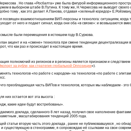
Черкесова . Но глава «Росбалта» уже была фигурой информационного простра
ужем в выборном штабе В.Путина. К тому же, Н.Черкесова не выводит своего су
одобно тому , как это делает А.Панова, отдавая «зеленый коридор» Е.Ройзману
был посвящен взаимоотношениям ВИП-персоны и технолога: ситуациям, когда 
уходит от него и подает сигнал, когда они оба «в связке»: и возвышаются вме
 смысле были перемещения в истекшем году В.Суркова.
лан акцент и на «смене» технолога при смене тенденции децентрализации в
от, что как раз и происходит в настоящее время.
ация полномочий из регионов и в регионы является признаком и следствие
кспорт за рубли, как стратегия глобальной Оппозиции
»).
менять технологов «по работе с народом» на технологов «по работе с элитам
есс.
 что преобладающая часть ВИПов и технологов, которых мы наблюдаем - это
я них остается вот эта высота :
идж, какие идеи будут востребованы».
ждаемого доклада, сделанного 8 лет назад, получил свое наполнение фактами
 заметным , масштабирования тенденций 2005 года.
щей статье вторую часть этого доклада , ранее не публиковавшуюся , но обн
 и существующую в стенограмме, я сопровождаю её ссылками на свои совре