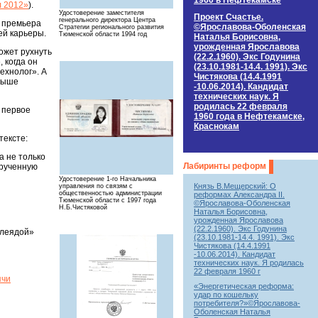
1960 в Нефтекамске
л 2012»
).
Удостоверение заместителя
Проект Счастье.
генерального директора Центра
о премьера
©Ярославова-Оболенская
Стратегии регионального развития
ей карьеры.
Тюменской области 1994 год
Наталья Борисовна,
урожденная Ярославова
может рухнуть
(22.2.1960). Экс Годунина
 когда он
(23.10.1981-14.4. 1991). Экс
ехнолог». А
Чистякова (14.4.1991
 выше
-10.06.2014). Кандидат
технических наук. Я
родилась 22 февраля
и первое
1960 года в Нефтекамске,
Краснокам
тексте:
а не только
Лабиринты реформ
крученную
Удостоверение 1-го Начальника
Князь В.Мещерский: О
управления по связям с
общественностью администрации
реформах Александра II.
Тюменской области с 1997 года
©Ярославова-Оболенская
Н.Б.Чистяковой
Наталья Борисовна,
урожденная Ярославова
(22.2.1960). Экс Годунина
плеядой»
(23.10.1981-14.4. 1991). Экс
Чистякова (14.4.1991
-10.06.2014). Кандидат
технических наук. Я родилась
22 февраля 1960 г
ячи
«Энергетическая реформа:
удар по кошельку
потребителя?»©Ярославова-
Оболенская Наталья