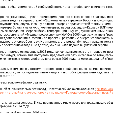
л» УрФО.
впало, забыл упомянуть об этой моей премии , на что обратили внимание тюм
оронин (тюменский) - участник информационного рынка, хорошо знающий ис
литик года» за серию статей «Экономическая стратегия России и консолид
леустановки», опубликованную в пяти номерах парламентской газеты «Тюмен
репортеры брали у меня короткое интервью перед докладом «Карьера ВИП-пер
рыве заседания Всероссийской конференции. Ему же , лучше чем иным, знак
стских симпатий «Медиа-профессионал» УрФО в 2006 году за участие в Гра
и недропользования в России и за проект «Граждане ЗА энергобезопасность: 
пасность энергообъектов». Ну и наконец, это редкая фигура , имевшая текст 
 электронном виде ещё до того, как она была издана в бумажной версии.
еет прямое отношение к 2013 году, так как , конкретно, в этот период от нес
атеринбург, Тюмень мне поступали предложения дать интервью по теме, кас
м контексте, в котором об этом шла речь в 2006 году, на международной «Гра
залась, в том числе и потому , что редакторы , обращавшиеся ко мне, не имею
опасности , то последовали иные инициативы, побуждающие меня сделать п
х статей :
бъект золото-нефтяного рынка».
анной мною несколько лет назад, Повестки сейчас очень большая (
ссылка. «П
ми» - это война «лже-экологов» за позицию «Гражданское общество - новый 
чительная цена вопроса. И уже прописанное мною место для гражданского общ
рка уже в 2014 году.
ь начатый мною путь 2006 года.