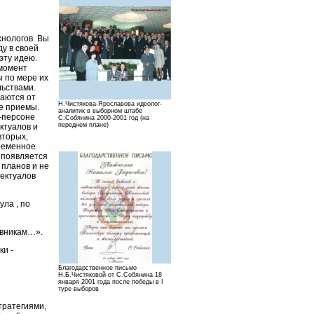
хнологов. Вы
ду в своей
эту идею.
 момент
ы по мере их
льствами.
ваются от
Н.Чистякова-Ярославова идеолог-
се приемы.
аналитик в выборном штабе
-персоне
С.Собянина 2000-2001 год (на
переднем плане)
ктуалов и
вторых,
временное
 появляется
 планов и не
лектуалов
ула , по
ивникам…».
ки -
Благодарственное письмо
Н.Б.Чистяковой от С.Собянина 18
января 2001 года после победы в I
туре выборов
тратегиями,