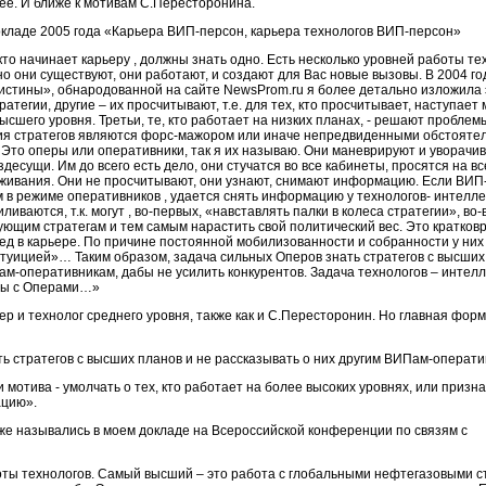
нее. И ближе к мотивам С.Пересторонина.
окладе 2005 года «Карьера ВИП-персон, карьера технологов ВИП-персон»
 кто начинает карьеру , должны знать одно. Есть несколько уровней работы те
но они существуют, они работают, и создают для Вас новые вызовы. В 2004 го
истины», обнародованной на сайте NewsProm.ru я более детально изложила 
ратегии, другие – их просчитывают, т.е. для тех, кто просчитывает, наступает
сшего уровня. Третьи, те, кто работает на низких планах, - решают проблем
вия стратегов являются форс-мажором или иначе непредвиденными обстояте
 Это оперы или оперативники, так я их называю. Они маневрируют и уворачи
здесущи. Им до всего есть дело, они стучатся во все кабинеты, просятся на в
ыживания. Они не просчитывают, они узнают, снимают информацию. Если ВИП
м в режиме оперативников , удается снять информацию у технологов- интелле
иливаются, т.к. могут , во-первых, «навставлять палки в колеса стратегии», во-
ющим стратегам и тем самым нарастить свой политический вес. Это кратко
ред в карьере. По причине постоянной мобилизованности и собранности у них
нтуицией»… Таким образом, задача сильных Оперов знать стратегов с высших
ам-оперативникам, дабы не усилить конкурентов. Задача технологов – интел
кты с Операми…»
ер и технолог среднего уровня, также как и С.Пересторонин. Но главная форм
ь стратегов с высших планов и не рассказывать о них другим ВИПам-операт
и мотива - умолчать о тех, кто работает на более высоких уровнях, или призна
ацию».
же назывались в моем докладе на Всероссийской конференции по связям с
оты технологов. Самый высший – это работа с глобальными нефтегазовыми с