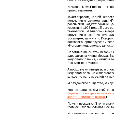
симпатий «Медиа-профессиона
И именно NewsProm.ru , так со
правозащитники.
Таким образом, Сергей Перест
получения мною номинации «По
российский бюджет: ложные це
известия» 1998 года . Его же 
технологов ВИП-персон» в пере
получения мною Приза журнали
Восьмерке, за книгу по Истори
поставок энергоресурсов и безо
«История недропользования…» в
Напоминание об этой истории им
адресатов на линии Москва, Ек
недропользования, именно в то
Восьмерке» в Москве.
А поскольку от интервью я отка
недропользовании и энергобез
конкретно на тему одной из мои
«Гражданское общество, как су
Концентрация вокруг этой, зад
борьбе с «иностранными агента
золото-нефтяного рынка»
).
Причин несколько. Это - и зна
главное - вновь Большая Восьме
И множатся желающие повторит