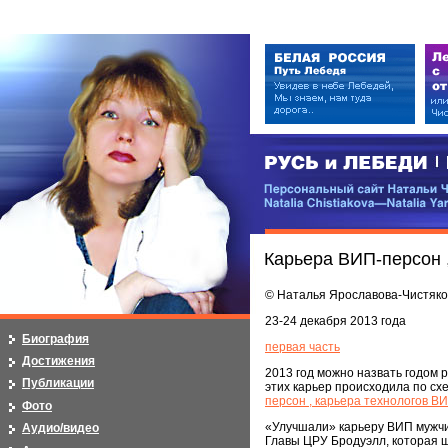
РУСЬ и ЛЕБЕДИ | RUSI — LEB
Персональный сайт Натальи Чистя
Natalia Chistiakova—Natalia Yarosla
Карьера ВИП-персон ,
© Наталья Ярославова-Чистяко
23-24 декабря 2013 года
Биография
первая часть
Достижения
2013 год можно назвать годом
Публикации
этих карьер происходила по сх
персон , карьера технологов В
Фото
«Улучшали» карьеру ВИП мужчи
Аудио/видео
Главы ЦРУ Бродуэлл, которая ш