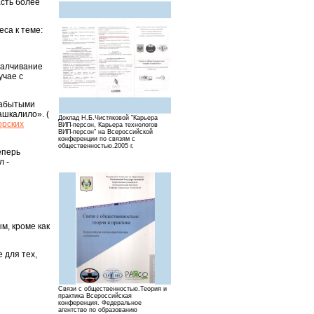
Есть более
са к теме:
умалчивание
учае с
«забытыми
ашкалило». (
Доклад Н.Б.Чистяковой "Карьера
орских
ВИП-персон, Карьера технологов
ВИП-персон" на Всероссийской
конференции по связям с
общественностью.2005 г.
еперь
л -
м, кроме как
 для тех,
Связи с общественностью.Теория и
практика Всероссийская
конференция. Федеральное
агентство по образованию