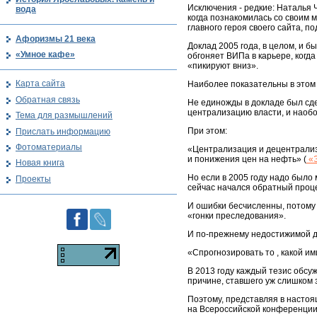
Исключения - редкие: Наталья 
вода
когда познакомилась со своим м
главного героя своего сайта, п
Афоризмы 21 века
Доклад 2005 года, в целом, и 
«Умное кафе»
обгоняет ВИПа в карьере, когда 
«пикируют вниз».
Карта сайта
Наиболее показательны в этом
Обратная связь
Не единожды в докладе был сде
централизацию власти, и наобор
Тема для размышлений
При этом:
Прислать информацию
Фотоматериалы
«Централизация и децентрализ
и понижения цен на нефть» (
«Э
Новая книга
Но если в 2005 году надо было 
Проекты
сейчас начался обратный проц
И ошибки бесчисленны, потому
«гонки преследования».
И по-прежнему недостижимой дл
«Спрогнозировать то , какой им
В 2013 году каждый тезис обсу
причине, ставшего уж слишком
Поэтому, представляя в настоя
на Всероссийской конференции