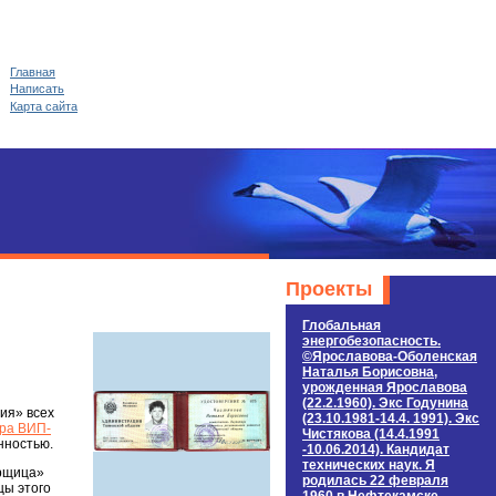
Главная
Написать
Карта сайта
Проекты
Глобальная
энергобезопасность.
©Ярославова-Оболенская
Наталья Борисовна,
урожденная Ярославова
(22.2.1960). Экс Годунина
ия» всех
(23.10.1981-14.4. 1991). Экс
ра ВИП-
Чистякова (14.4.1991
нностью.
-10.06.2014). Кандидат
технических наук. Я
арщица»
родилась 22 февраля
цы этого