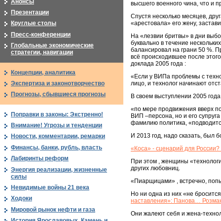
Анонсы
высшего военного чина, что и пр
Презентации
Спустя несколько месяцев, др
«арестовала» его жену, застав
Круглые столы
Пресс-конференции
На «лезвии бритвы» в дни выбор
буквально в течение нескольких
Глобальные экономические
балансировал на грани 50 %. П
стратегии, навигации
всё происходившее после этог
доклада 2005 года :
Концепции, аналитика
«Если у ВИПа проблемы с технол
Экспертиза и законотворчество
лицо, и технолог начинают отст
Прогнозы, сбывшиеся прогнозы
В своем выступлении 2005 года 
«по мере продвижения вверх п
Поправки в законы: Экстренно!
ВИП –персона, но и его супруг
фамилию политика, «подводитс
Внимание! Угрозы и тенденции
И 2013 год, надо сказать, был б
Новости, комментарии, ремарки
Финансы, банки, рубль, власть
«Коса» - сценарий для России
Лабиринты реформ
При этом , женщины «технологи
других любовниц.
Энергия реализации, жизненные
силы
«Пиарщицами» , встречно, поп
Невидимые войны 21 века
Но ни одна из них «не бросится
Ходоки
наставления»: Панова… Розм
Мировой рынок нефти и газа
Они жалеют себя и жена-техно
История Ярославовых. Камень и