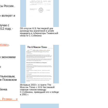
сы России.
» волнует и
лучае с
2 году, -
Об отпуске Н.Б.Чистяковой для
руководства аналитикой в штабе
кандидата в губернаторы Тюменской
области С.Собянина
итики»
.
ы экономики
о
.Ульяновым,
де Псковском
Интервью 2010 г. в газете The
Mosсow Times с Н.Б.Чистяковой
бенка
главным членом команды
С.Собянина, приведшей его к победе
в 2001 г.
а… Розман… и