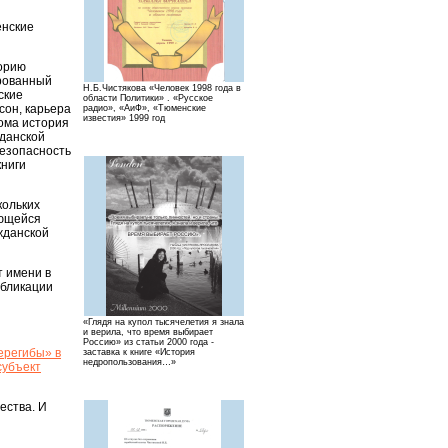
енские
торию
ированный
Н.Б.Чистякова «Человек 1998 года в
ские
области Политики» . «Русское
сон, карьера
радио», «АиФ», «Тюменские
известия» 1999 год
ома история
жданской
безопасность
книги
кольких
ающейся
жданской
т имени в
убликации
«Глядя на купол тысячелетия я знала
и верила, что время выбирает
Россию» из статьи 2000 года -
ерегибы» в
заставка к книге «История
недропользования…»
субъект
ества. И