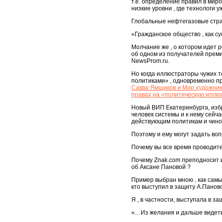
т.е. определение правил в миро
низкие уровни , где технологи
Глобальные нефтегазовые страт
«Гражданское общество , как с
Молчание же , о котором идет р
об одном из получателей преми
NewsProm.ru.
Но когда иллюстраторы чужих т
политиками» , одновременно при
Савва Ямщиков и Мир художник
правах на «политическую илл
Новый ВИП Екатеринбурга, изб
человек системы и к нему сейч
действующим политикам и чино
Поэтому и ему могут задать воп
Почему вы все время проводите 
Почему Znak.com преподносит и
об Аксане Пановой ?
Пример выбран мною , как самый
кто выступил в защиту А.Паново
Я , в частности, выступала в з
«…Из желания и дальше видеть