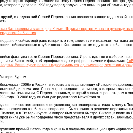
ряду которых обращу внимание на тезку Сергея Пересторонина - автора , для
ью, которое я давала в 1998 году перед получением номинации «Политик года»
у другой, свердловский Сергей Пересторонин назначен в конце года главой а
сти.
кие бизнесмены и клан «дяди Коли». Штрихи к портрету нового руководител
ердловской области»
.
едавно и сейчас ещё рано говорить о том, сможет ли и пожелает ли глава а
нции , обозначенные в публиковавшейся мною в этом году статье об аппарат
шийся факт: два тезки Сергея Пересторонина. И речь идет не о выборах, т.е. 
ждение избирателей, а об однофамильцах и рефрене «имени и фамилии». (
«В
 Нефть». Ванга ,Курск, потопы однофамильцев, одноименцев, земляков и рож
Екатеринбургом.
 Восьмерки - 2006» в России , я готовила к изданию книгу «История недрополь
ективной дипломатии». Сначала, по предложению моего, в то время коллеги, 
чиненным, тем самым, С.Пересторониным, который значится репортером в мо
98 года . В 2006 году он был уже редактором NewsProm.ru.
дленно, и соответственно я не успевала, как планировала, издать книгу к П
 у меня возникало все больше вопросов… Было принято решение переключить
в Тюмени, а в Екатеринбурге. И вопрос был решен быстро. В итоге, в июле на
ляров книги уже были подарены мною представителям других стран, занимаю
и.
и вручении премий «Итоги года в УрФО» я получила номинацию Приз журналис