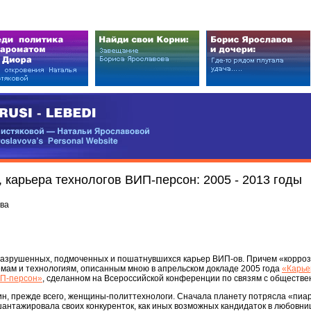
EDI
ковой — Натальи Ярославовой
vova’s Personal Website
 карьера технологов ВИП-персон: 2005 - 2013 годы
ва
 разрушенных, подмоченных и пошатнувшихся карьер ВИП-ов. Причем «корроз
емам и технологиям, описанным мною в апрельском докладе 2005 года
«Карье
ИП-персон»
, сделанном на Всероссийской конференции по связям с обществе
н, прежде всего, женщины-политтехнологи. Сначала планету потрясла «пи
антажировала своих конкуренток, как иных возможных кандидаток в любовни