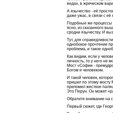
ведах, в жреческом вар
А язычество - её прост
даже ужас, в связи с е
Подобные же процессы 
ясно, из сказанного вы
сродни язычеству. И вы
Тут, для справедливости
однобокое прочтение пр
проблема, и такое одно
Как видим, если у челов
личность, то у него не 
Мост «Софии - премудр
Богом и человеком.
И такой человек, которо
пришел по этому мосту М
преломил жесткое палящ
Это Перун. Он может «р
Обратите внимание на с
Первый сюжет, где Геор