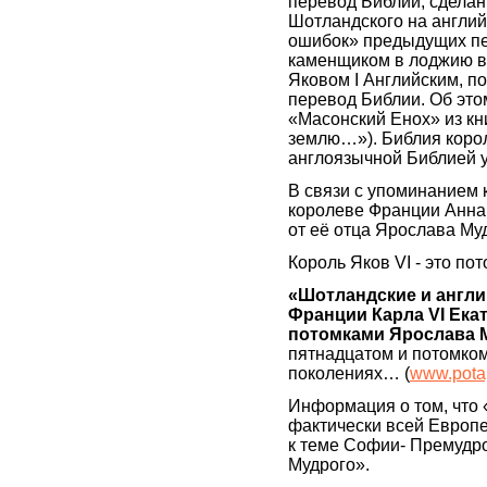
перевод Библии, сделан
Шотландского на английс
ошибок» предыдущих пе
каменщиком в лоджию в 1
Яковом I Английским, п
перевод Библии. Об этом
«Масонский Енох» из кн
землю…»). Библия корол
англоязычной Библией у
В связи с упоминанием 
королеве Франции Анна
от её отца Ярослава Му
Король Яков VI - это п
«Шотландские и англи
Франции Карла VI Екат
потомками Ярослава
пятнадцатом и потомко
поколениях… (
www.potap
Информация о том, что
фактически всей Европей
к теме Софии- Премудр
Мудрого».