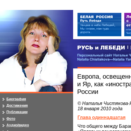
РУСЬ и ЛЕБЕДИ | RUSI — LEB
Персональный сайт Натальи Чистя
Natalia Chistiakova—Natalia Yarosla
Европа, освещен
и Яр, как «иност
России
Биография
© Наталья Чистякова-
Достижения
18 января 2010 года
Публикации
Глава одиннадцатая
Фото
Аудио/видео
Что общего между Бара