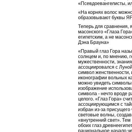
«Псевдоевангелисты, ил
«На корнях волос можно
образовывают буквы ЯР,
Теперь для сравнения, 
масонского «Глаза Гора»
египетским, а не масон
Дэна Брауна»
«Правый глаз Гора назы
солнцем и, по мнению, 
мужественности, знания
ассоциировался с Луной
символ женственности, и
иконографии вольных к
можно увидеть символы
изображение использова
символа - нечто вроде 
целого. «Глаз Гора» сч
ассоциирующимся с тай
избран из-за присущего
световые волны, создав
«внутренний свет». Тем
обоих глаз древнеегипе
рациональное начало чел