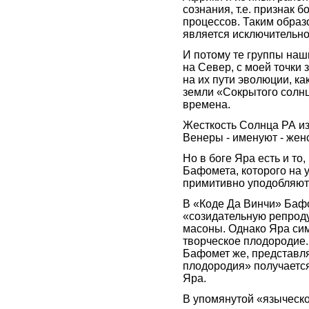
сознания, т.е. признак
процессов. Таким образо
является исключительно
И потому те группы наш
на Север, с моей точки
на их пути эволюции, ка
земли «Сокрытого солнц
времена.
Жесткость Солнца РА из
Венеры - именуют - жен
Но в боге Яра есть и то
Бафомета, которого на 
примитивно уподобляют
В «Коде Да Винчи» Баф
«созидательную репроду
масоны. Однако Яра сим
творческое плодородие.
Бафомет же, представл
плодородия» получается
Яра.
В упомянутой «языческ