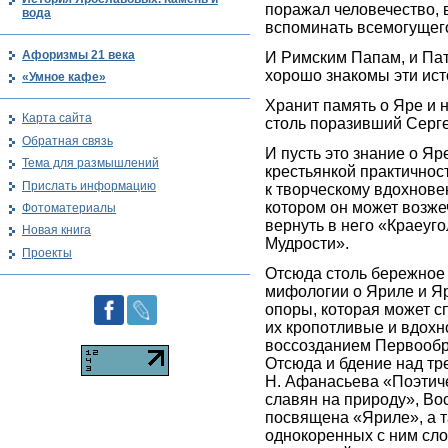
поражал человечество, 
вода
вспоминать всемогущег
Афоризмы 21 века
И Римским Папам, и Па
хорошо знакомы эти ист
«Умное кафе»
Хранит память о Яре и 
Карта сайта
столь поразивший Серг
Обратная связь
И пусть это знание о Яр
Тема для размышлений
крестьянкой практичность
Прислать информацию
к творческому вдохновен
котором он может возже
Фотоматериалы
вернуть в него «Краеуг
Новая книга
Мудрости».
Проекты
Отсюда столь бережное
мифологии о Яриле и Яри
опоры, которая может сп
их кропотливые и вдох
воссозданием Первообра
Отсюда и бдение над тр
Н. Афанасьева «Поэтич
славян на природу», Во
посвящена «Яриле», а 
однокоренных с ним сло