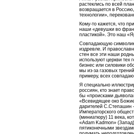
растеклись по всей пла
возвращается в Россию,
технологии», перекован
Кому-то кажется, что пр
наши «девушки во франц
пластикой». Это наш «Я
Совпадающую символику
издревле. И православн
стен все эти наши родны
используют церкви тех г
бизнес или силовики о
мы из-за газовых трений
примеру, всех совпадаю
Я специально иллюстрир
россиян, кто знает прав
бы «происками дьявола».
«Всевидящее око Божие»
дарителей С.Степашин 
Императорского общест
(миниатюру) 11 века, к
«Adam Kadmon» (Запад).
пятиконечными звездами
подумать неподготовлен