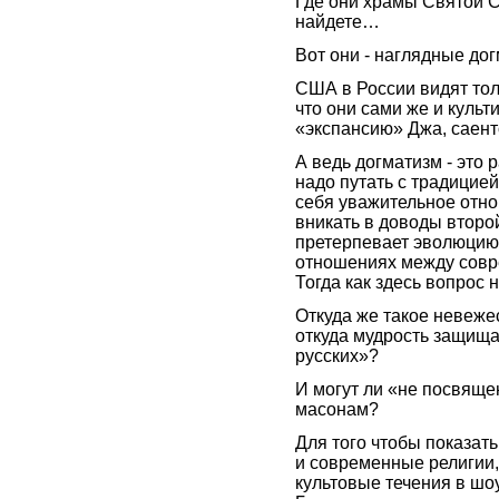
Где они храмы Святой С
найдете…
Вот они - наглядные дог
США в России видят тол
что они сами же и культ
«экспансию» Джа, саент
А ведь догматизм - это 
надо путать с традицией
себя уважительное отно
вникать в доводы второ
претерпевает эволюцию.
отношениях между совр
Тогда как здесь вопрос 
Откуда же такое невеже
откуда мудрость защища
русских»?
И могут ли «не посвящ
масонам?
Для того чтобы показать
и современные религии,
культовые течения в шо