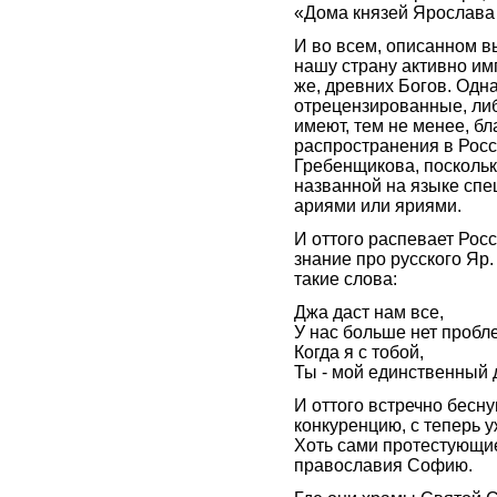
«Дома князей Ярослава
И во всем, описанном вы
нашу страну активно им
же, древних Богов. Одн
отрецензированные, либ
имеют, тем не менее, б
распространения в Росс
Гребенщикова, поскольк
названной на языке спе
ариями или яриями.
И оттого распевает Рос
знание про русского Яр
такие слова:
Джа даст нам все,
У нас больше нет пробл
Когда я с тобой,
Ты - мой единственный
И оттого встречно бесну
конкуренцию, с теперь 
Хоть сами протестующие
православия Софию.