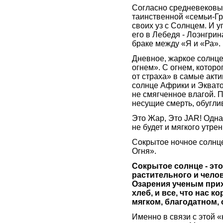
Согласно средневековы
таинственной «семьи-Г
своих уз с Солнцем. И 
его в Лебедя - Лоэнгрина
браке между «Я и «Ра».
Дневное, жаркое солнц
огнем». С огнем, котор
от страха» в самые акт
солнце Африки и Экват
не смягченное влагой. 
несущие смерть, обугл
Это Жар, Это JAR! Однак
не будет и мягкого утре
Сокрытое ночное солнце
Огня».
Сокрытое солнце - эт
растительного и челов
Озарения ученым прих
хлеб, и все, что нас к
мягком, благодатном,
Именно в связи с этой 