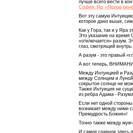
лучше всего вести в кон
София: Яр, «Ярлов рен
Вот эту самую Интуицию
которое дано выше, симв
Как у Гора, так и у Яра
Это указание на время С
«отключается» разум. Э
глаз, смотрящий внутрь.
А разум - это правый «гл
А вот теперь, ВНИМАН
Между Интуицией и Разу
между Солнцем и Луной
сокрытое солнце не мож
Также Интуиция не суще
из ребра Адама - Разума
Если нет одной стороны
возникает между ними с
Премудрость Божия»!
Точно также между мужч
И самое главное здесь 