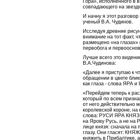
Гора», исполненного в 
совпадающего на звездн
И начну я этот разговор
ученый В.А. Чудинов.
Исследуя древние рисун
внимание на тот факт, ч
размещено «на глазах» 
первобога и первооснов
Лучше всего это видени
В.А.Чудинова:
«Далее я приступаю к ч
обращении в цвете блик
как глаза - слова ЯРА 
«Перейдем теперь к рас
который по всем призна
от него действительно 
королевской короне, на 
слова: РУСИ ЯРА КНЯЗЬ.
на Ярову Русь, а не на 
лице князя: сначала на 
глазу. Они гласят: КН
княжить в Прибалтике, а