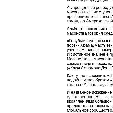
А упрощенный репродукт
масонов низших ступене
презрением отзывался 
командор Американской
Альберт Пайк верил в и
масонства говорил сле
«Голубые ступени масон
портик Храма, Часть эт
ученикам, однако наме
Их истинное значение п
Масонства…. Масонство 
самые плечи в песок, на
(«Ключ Соломона Дэна Б
Как тут не вспомнить «
подобным же образом «
кагана («Аз бога ведаю»
И названное искажение 
единственное. Но, к со
вкраплениями большой л
продиктована таким нан
глобальное сообщество