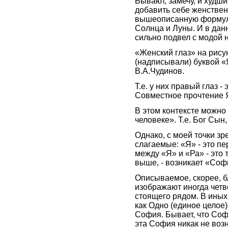
Бывают, замечу, и худш
добавить себе женствен
вышеописанную формулу
Солнца и Луны. И в дан
сильно подвел с модой 
«Женский глаз» на рису
(надписывали) буквой «Я
В.А.Чудинов.
Т.е. у них правый глаз - 
Совместное прочтение 
В этом контексте можно
человеке». Т.е. Бог Сын,
Однако, с моей точки зр
слагаемые: «Я» - это пер
между «Я» и «Ра» - это 
выше, - возникает «Соф
Описываемое, скорее, б
изображают иногда четве
стоящего рядом. В иных
как Одно (единое целое). 
София. Бывает, что Со
эта София никак не возн