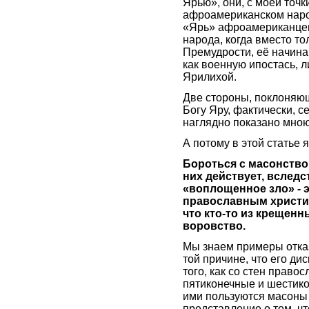
Ярью», они, с моей точк
афроамериканском народ
«Ярь» афроамериканцев 
народа, когда вместо т
Премудрости, её начинаю
как военную ипостась, 
Ярилихой.
Две стороны, поклоняющ
Богу Яру, фактически, с
наглядно показано мною
А потому в этой статье
Бороться с масонством
них действует, вслед
«воплощенное зло» - э
православным христиа
что кто-то из крещенн
воровство.
Мы знаем примеры отказ
той причине, что его д
того, как со стен прав
пятиконечные и шестико
ими пользуются масоны
представление о том, ч