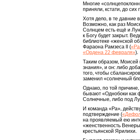
Многие «солнцепоклонн
приняли, кстати, до сих 
Хотя дело, в те давние 
Возможно, как раз Моисе
Солнцем есть ещё и Луна
к Богу будет закрыт. Ве
библиотеке «женской об
Фараона Рамзеса II (
«Ра
«Ордена 22 февраля»
).
Таким образом, Моисей 
знания», и он: либо доб
того, чтобы сбалансиро
заменил «солнечный бло
Однако, по той причине,
бывают «Однобоки как ф
Солнечные, либо под Л
И команда «Ра», действ
подтверждение (
«Дефол
на проявляемый ею инте
«женственность Венеры 
крестьянской Ярилихи.