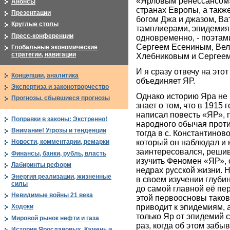
«Ярловым ренессансом»
Анонсы
странах Европы, а такж
Презентации
богом Джа и джазом, Ва
Круглые столы
тамплиерами, эпидемия
Пресс-конференции
одновременно, - поэтам
Сергеем Есениным, Ве
Глобальные экономические
стратегии, навигации
Хлебниковым и Сергее
И я сразу отвечу на этот
Концепции, аналитика
объединяет ЯР.
Экспертиза и законотворчество
Однако историю Яра не 
Прогнозы, сбывшиеся прогнозы
знает о том, что в 1915
написал повесть «ЯР», 
Поправки в законы: Экстренно!
народного обычая прот
Внимание! Угрозы и тенденции
тогда в с. Константинов
который он наблюдал и
Новости, комментарии, ремарки
заинтересовался, решив,
Финансы, банки, рубль, власть
изучить Феномен «ЯР»,
Лабиринты реформ
недрах русской жизни. Н
Энергия реализации, жизненные
в своем изучении глуби
силы
до самой главной её пе
Невидимые войны 21 века
этой первоосновы таков
приводит к эпидемиям, 
Ходоки
только Яр от эпидемий с
Мировой рынок нефти и газа
раз, когда об этом забы
История Ярославовых. Камень и