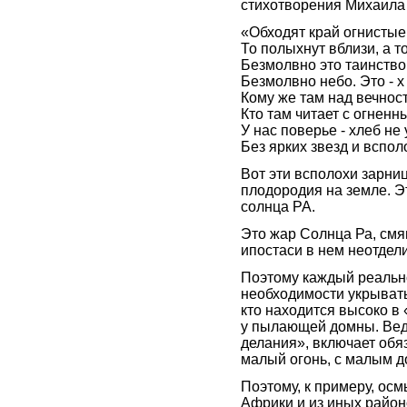
стихотворения Михаила
«Обходят край огнистые
То полыхнут вблизи, а т
Безмолвно это таинство
Безмолвно небо. Это - х л
Кому же там над вечнос
Кто там читает с огненн
У нас поверье - хлеб не
Без ярких звезд и вспо
Вот эти всполохи зарниц
плодородия на земле. Э
солнца РА.
Это жар Солнца Ра, смя
ипостаси в нем неотдел
Поэтому каждый реальн
необходимости укрывать
кто находится высоко в 
у пылающей домны. Вед
делания», включает обяз
малый огонь, с малым д
Поэтому, к примеру, ос
Африки и из иных район