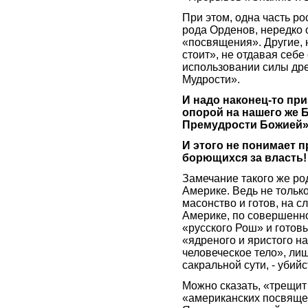
При этом, одна часть ро
рода Орденов, нередко
«посвящения». Другие, 
стоит», не отдавая себе 
использовании силы древ
Мудрости».
И надо наконец-то при
опорой на нашего же 
Премудрости Божией»
И этого не понимает п
борющихся за власть!
Замечание такого же род
Америке. Ведь не тольк
масонство и готов, на сл
Америке, по совершенно
«русского Рош» и готов
«ядреного и яристого н
человеческое тело», ли
сакральной сути, - убий
Можно сказать, «трещит
«американских посвящен