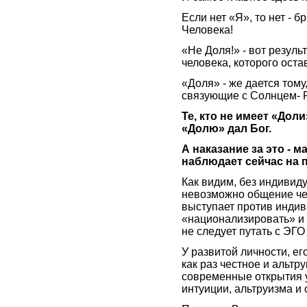
Если нет «Я», то нет - б
Человека!
«Не Доля!» - вот резуль
человека, которого оста
«Доля» - же дается тому,
связующие с Солнцем- Ра
Те, кто не имеет «Доли
«Долю» дал Бог.
А наказание за это -
наблюдает сейчас на 
Как видим, без индивид
невозможно общение чело
выступает против индив
«национализировать» и 
не следует путать с ЭГО
У развитой личности, ег
как раз честное и альт
современные открытия 
интуиции, альтруизма и