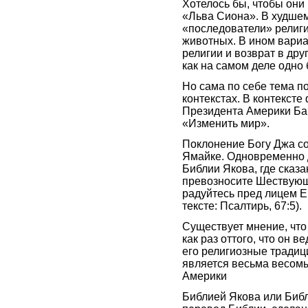
Хотелось бы, чтобы они
«Льва Сиона». В худшем
«последователи» религи
животных. В ином вари
религии и возврат в друг
как на самом деле одно 
Но сама по себе тема п
контекстах. В контексте 
Президента Америки Ба
«Изменить мир».
Поклонение Богу Джа со
Ямайке. Одновременно 
Библии Якова, где сказа
превозносите Шествующе
радуйтесь пред лицем Е
тексте: Псалтирь, 67:5).
Существует мнение, что
как раз оттого, что он в
его религиозные традиц
является весьма весом
Америки
Библией Якова или Библ