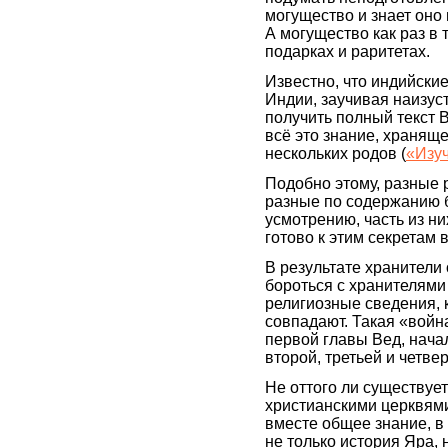
могущество и знает оно
А могущество как раз в 
подарках и раритетах.
Известно, что индийски
Индии, заучивая наизуст
получить полный текст 
всё это знание, хранящ
нескольких родов (
«Изу
Подобно этому, разные 
разные по содержанию б
усмотрению, часть из ни
готово к этим секретам
В результате хранители 
бороться с хранителями 
религиозные сведения, 
совпадают. Такая «война
первой главы Вед, нача
второй, третьей и четве
Не оттого ли существуе
христианскими церквями,
вместе общее знание, в
не только история Яра, 