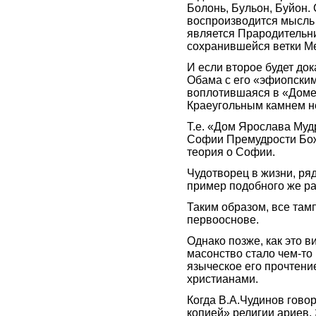
Болонь, Бульон, Буйон.
воспроизводится мысль 
является Прародительн
сохранившейся ветки 
И если второе будет док
Обама с его «эфиопским
воплотившаяся в «Доме
Краеугольным камнем не
Т.е. «Дом Ярослава Му
Софии Премудрости Божи
теория о Софии.
Чудотворец в жизни, рядо
пример подобного же ра
Таким образом, все там
первооснове.
Однако позже, как это в
масонство стало чем-то
языческое его прочтени
христианами.
Когда В.А.Чудинов говор
копией» религии ариев.