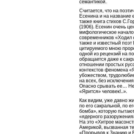
семантикой.
Считается, что на поэти
Есенина и на название 
также книга стихов С.Г
(1906). Есенин очень це
мифологическое начало
современников «Ходил с
также и известный поэт
цитируемого мною проро
одной из рецензий на по
обращается даже к сакр
отношении простых русс
контекстов феномена «Я
убожеством, трудолюбие
на всех, без исключени
Опасно срывать ее… Не д
«Ярится» человек!..».
Как видим, уже давно жи
по его сакральной, по е
бомба», которую пытают
«ядерного разоружения»
На это «Хитрое масонст
Америкой, вызванная те
«Прорывов к Знанию и Б