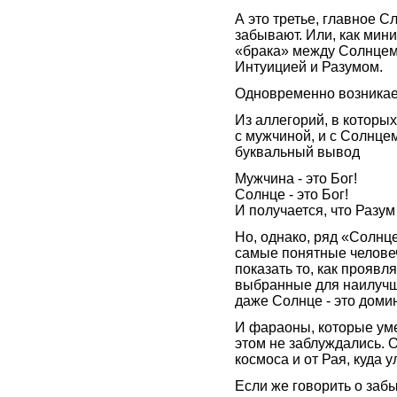
А это третье, главное С
забывают. Или, как мини
«брака» между Солнцем 
Интуицией и Разумом.
Одновременно возникае
Из аллегорий, в которых
с мужчиной, и с Солнце
буквальный вывод
Мужчина - это Бог!
Солнце - это Бог!
И получается, что Разум 
Но, однако, ряд «Солнце
самые понятные челове
показать то, как проявл
выбранные для наилучш
даже Солнце - это доми
И фараоны, которые уме
этом не заблуждались. 
космоса и от Рая, куда 
Если же говорить о забы