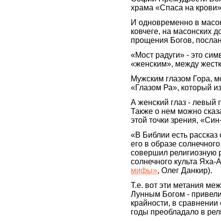
храма «Спаса на крови»
И одновременно в масон
ковчеге, на масонских д
прощения Богов, послан
«Мост радуги» - это си
«женским», между жестк
Мужским глазом Гора, м
«Глазом Ра», который и
А женский глаз - левый 
Также о нем можно сказа
этой точки зрения, «Син
«В Библии есть рассказ 
его в образе солнечно
совершил религиозную р
солнечного культа Яха-А
мифы»
, Олег Данкир).
Т.е. вот эти метания м
Лунным Богом - привели
крайности, в сравнении 
годы преобладало в рел