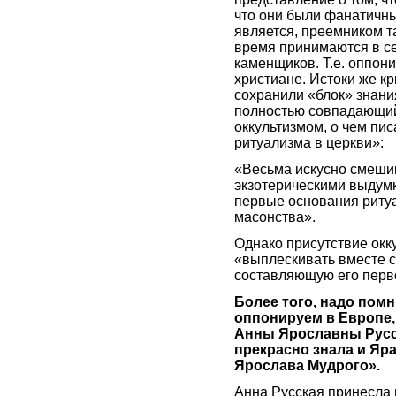
что они были фанатичны
является, преемником т
время принимаются в с
каменщиков. Т.е. оппони
христиане. Истоки же к
сохранили «блок» знания
полностью совпадающий 
оккультизмом, о чем пис
ритуализма в церкви»:
«Весьма искусно смеши
экзотерическими выдумк
первые основания риту
масонства».
Однако присутствие окк
«выплескивать вместе 
составляющую его перв
Более того, надо помн
оппонируем в Европе,
Анны Ярославны Русск
прекрасно знала и Яр
Ярослава Мудрого».
Анна Русская принесла 