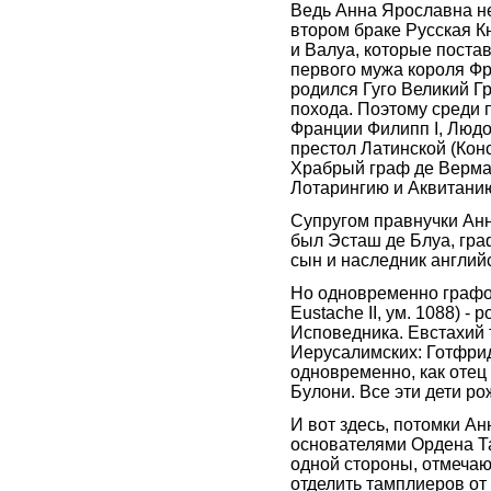
Ведь Анна Ярославна не
втором браке Русская 
и Валуа, которые постав
первого мужа короля Фра
родился Гуго Великий Г
похода. Поэтому среди 
Франции Филипп I, Людов
престол Латинской (Кон
Храбрый граф де Верман
Лотарингию и Аквитани
Супругом правнучки Ан
был Эсташ де Блуа, граф
сын и наследник англий
Но одновременно графом
Eustache II, ум. 1088) -
Исповедника. Евстахий 
Иерусалимских: Готфрид
одновременно, как отец -
Булони. Все эти дети р
И вот здесь, потомки А
основателями Ордена Та
одной стороны, отмечаю
отделить тамплиеров от