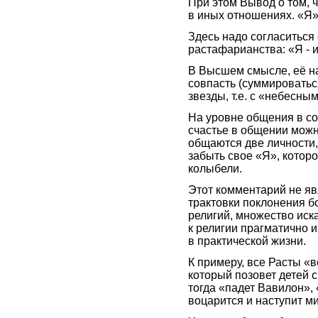
При этом Вывод о том, 
в иных отношениях. «Я»
Здесь надо согласиться
растафарианства: «Я - и -
В Высшем смысле, её на
совпасть (суммироватьс
звезды, т.е. с «небесны
На уровне общения в со
счастье в общении можно
общаются две личности, 
забыть свое «Я», которо
колыбели.
Этот комментарий не я
трактовки поклонения б
религий, множество иск
к религии прагматично и
в практической жизни.
К примеру, все Расты «в
который позовет детей с
тогда «падет Вавилон», 
воцарится и наступит ми