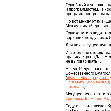
Однобокий и упрощенный
и программистам, «инф
программ построены на 
Но вот между этими «Да»
Между этим «Черным» и 
Однако те, кто видит то
вариаций между ними. И
Для них не существует 
И в этом они отстают да
правила игры: «Да и Нет
не выговаривать…»
А ведь Радуга, распрос
Божественного Благосло
(
«Волшебная радуга над 
Елизаветы (Романовой) 
Никола!!!»
)
Могущественен тот, кто 
Уриилом, Знамение Рад
Радуга, на это важно об
Софии Премудрости Бож