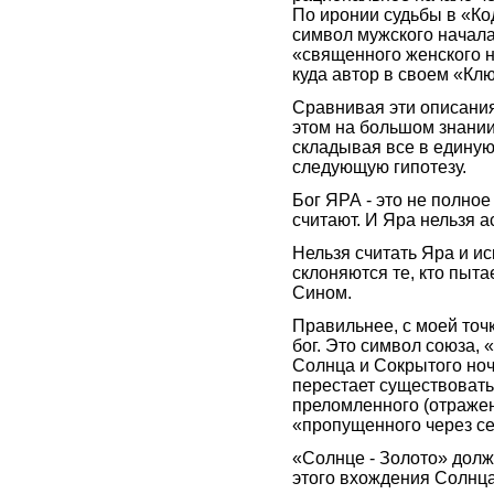
По иронии судьбы в «Ко
символ мужского начала
«священного женского н
куда автор в своем «К
Сравнивая эти описания
этом на большом знании,
складывая все в единую
следующую гипотезу.
Бог ЯРА - это не полное
считают. И Яра нельзя 
Нельзя считать Яра и и
склоняются те, кто пыта
Сином.
Правильнее, с моей точк
бог. Это символ союза, 
Солнца и Сокрытого ноч
перестает существовать,
преломленного (отраженн
«пропущенного через с
«Солнце - Золото» долж
этого вхождения Солнц