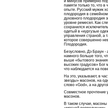
и минусов примерно пор
памяти только то, что в
опыте. Русский мужик х
плодородия в семейном 
духовного плодородия з
уровне ремесел. Как сл
сохранился исключитель
одетый в «кургузые оде
управления страной, а 
которое совершенно нев
Плодородия.
Безусловно, Дэ Браун -
намного больше того, чт
выше «бытового знания 
высоких градусов» Бог м
что наблюдается на пов
На это, указывают, в ч
звезды» масонов, на од
слово «God», а на друго
Совместное прочтение ук
масонов.
В таком случае, масоны
«мясной репродукции».