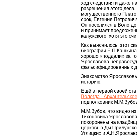
ход следствия и даже н
разрешения этого дела. 
могущественного Платон
срок, Евгения Петрович
Он поселился в Вологде
и принимает предложенн
калужского, хотя это сч
Как выяснилось, этот с
биографии Е.П.Кашкина,
хорошо «поддали» за то
Ярославова неправосуд
фальсифицированных до
Знакомство Ярославовы
историю.
Ещё в первой своей ст
Вологда - Архангельско
подполковник М.М.Зубов
М.М.Зубов, что видно из
Тихоновича Ярославова.
похоронены на кладбищ
церковью Дм.Прилуцског
Углицких и А.Н.Ярослав