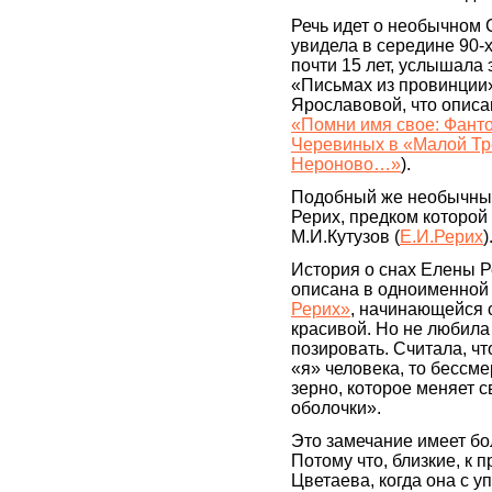
Речь идет о необычном 
увидела в середине 90-х,
почти 15 лет, услышала 
«Письмах из провинци
Ярославовой, что описа
«Помни имя свое: Фант
Черевиных в «Малой Тр
Нероново…»
).
Подобный же необычный
Рерих, предком которой
М.И.Кутузов (
Е.И.Рерих
)
История о снах Елены Р
описана в одноименной
Рерих»
, начинающейся 
красивой. Но не любила
позировать. Считала, ч
«я» человека, то бессм
зерно, которое меняет 
оболочки».
Это замечание имеет бо
Потому что, близкие, к
Цветаева, когда она с 