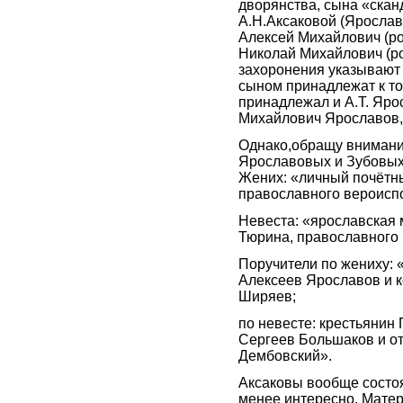
дворянства, сына «ска
А.Н.Аксаковой (Ярослав
Алексей Михайлович (род.
Николай Михайлович (род. 
захоронения указывают 
сыном принадлежат к то
принадлежал и А.Т. Ярос
Михайлович Ярославов,
Однако,обращу внимание
Ярославовых и Зубовых 
Жених: «личный почётн
православного вероисп
Невеста: «ярославская
Тюрина, православного
Поручители по жениху: 
Алексеев Ярославов и 
Ширяев;
по невесте: крестьянин
Сергеев Большаков и о
Дембовский».
Аксаковы вообще состоя
менее интересно. Матер