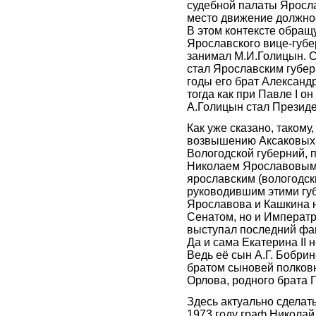
судебной палаты Яросла
место движение должнос
В этом контексте обращ
Ярославского вице-губер
занимал М.И.Голицын. Сп
стал Ярославским губер
годы его брат Александ
тогда как при Павле I о
А.Голицын стал Презид
Как уже сказано, такому
возвышению Аксаковых 
Вологодской губерний, 
Николаем Ярославовым 
ярославским (вологодск
руководившим этими губ
Ярославова и Кашкина н
Сенатом, но и Императр
выступал последний фав
Да и сама Екатерина II
Ведь её сын А.Г. Бобри
братом сыновей полков
Орлова, родного брата 
Здесь актуально сделат
1973 году граф Никола