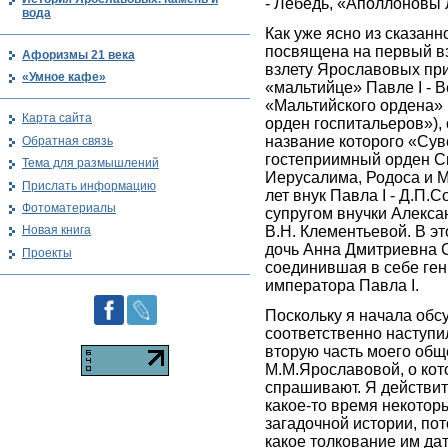
- Лебедь, «Аполлоновы 
вода
Как уже ясно из сказанн
посвящена на первый в
Афоризмы 21 века
взлету Ярославовых пр
«Умное кафе»
«мальтийце» Павле I - 
«Мальтийского ордена»
Карта сайта
орден госпитальеров»),
название которого «Су
Обратная связь
гостеприимный орден С
Тема для размышлений
Иерусалима, Родоса и М
Прислать информацию
лет внук Павла I - Д.П.
Фотоматериалы
супругом внучки Алекса
В.Н. Клементьевой. В э
Новая книга
дочь Анна Дмитриевна 
Проекты
соединившая в себе ге
императора Павла I.
Поскольку я начала обсу
соответственно наступи
вторую часть моего общ
М.М.Ярославовой, о кот
спрашивают. Я действи
какое-то время некотор
загадочной истории, пот
какое толкование им дат