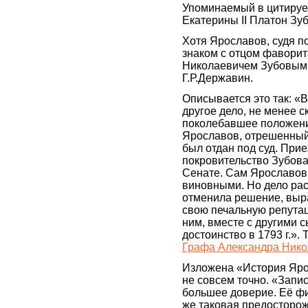
Упоминаемый в цитируем
Екатерины II Платон Зуб
Хотя Ярославов, судя п
знаком с отцом фавори
Николаевичем Зубовым, 
Г.Р.Державин.
Описывается это так: «В
другое дело, не менее с
поколебавшее положени
Ярославов, отрешенный 
был отдан под суд. Прие
покровительство Зубова
Сенате. Сам Ярославов 
виновными. Но дело рас
отменила решение, выра
свою печальную репутац
ним, вместе с другими 
достоинство в 1793 г.»
Графа Александра Нико
Изложена «История Ярос
не совсем точно. «Запи
большее доверие. Её фи
же таковая предосторож