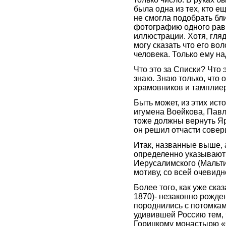
была одна из тех, кто 
не смогла подобрать бли
фотографию одного рав
иллюстрации. Хотя, гляд
могу сказать что его в
человека. Только ему на
Что это за Списки? Что 
знаю. Знаю только, что 
храмовников и тамплие
Быть может, из этих ис
игумена Воейкова, Павлу
тоже должны вернуть Яро
он решил отчасти совер
Итак, названные выше, 
определенно указывают 
Иерусалимского (Мальтий
мотиву, со всей очевид
Более того, как уже ска
1870)- незаконно рожде
породнились с потомкам
удивившей Россию тем, 
Горицкому монастырю «