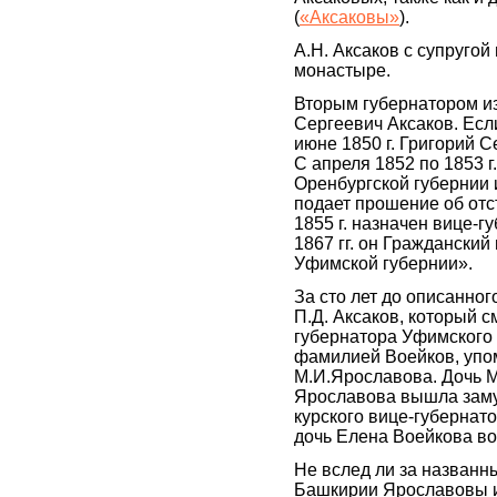
(
«Аксаковы»
).
А.Н. Аксаков с супруго
монастыре.
Вторым губернатором из
Сергеевич Аксаков. Если
июне 1850 г. Григорий С
С апреля 1852 по 1853 г
Оренбургской губернии и
подает прошение об отст
1855 г. назначен вице-г
1867 гг. он Гражданский
Уфимской губернии».
За сто лет до описанно
П.Д. Аксаков, который с
губернатора Уфимского 
фамилией Воейков, упо
М.И.Ярославова. Дочь 
Ярославова вышла заму
курского вице-губернатор
дочь Елена Воейкова во
Не вслед ли за назван
Башкирии Ярославовы из