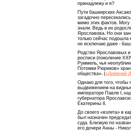
принадлежу и я?
Пути башкирских Аксак
загадочно пересекались,
мимо этих фактов. Могу
знали. Ведь в их родос
Ярославова. Но они зан
только сейчас подошла к
не исключаю даже - башк
Родство Ярославовых и
росписи (поколение XXI
Руммель, чья неопубли
Потомки Рюриков» храни
общества». (
«Древний Д
Однако для того, чтобы
выдвижением на видные
императоре Павле I, над
губернатора Ярославск
Екатерины II.
До своего «взлета» в ка
был назначен председа
суда. Близкую по назван
его дочери Анны - Нико