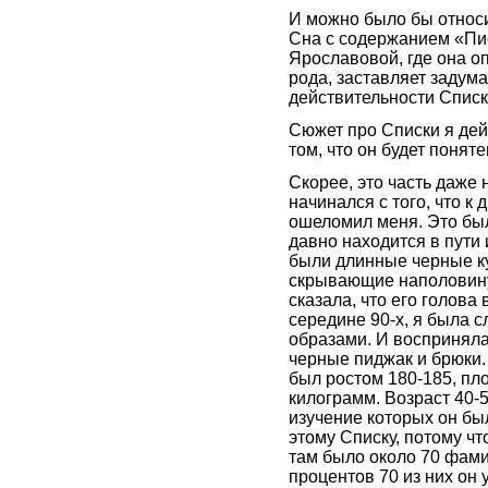
И можно было бы относит
Сна с содержанием «Пи
Ярославовой, где она о
рода, заставляет задума
действительности Списки
Сюжет про Списки я дей
том, что он будет понят
Скорее, это часть даже 
начинался с того, что к
ошеломил меня. Это был
давно находится в пути 
были длинные черные ку
скрывающие наполовину
сказала, что его голова 
середине 90-х, я была 
образами. И восприняла 
черные пиджак и брюки. Н
был ростом 180-185, пл
килограмм. Возраст 40-50
изучение которых он бы
этому Списку, потому ч
там было около 70 фами
процентов 70 из них он 