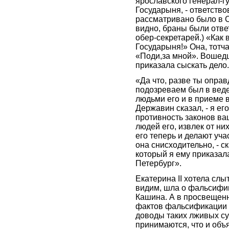
ярославского генерал-гу
Государыня, - ответство
рассматривано было в Со
видно, браны были отве
обер-секретарей.) «Как 
Государыня!» Она, тотча
«Поди,за мной». Вошедш
приказала сыскать дело.
«Да что, разве ты опр
подозреваем был в вед
людьми его и в приеме в
Державин сказал, - я ег
противность законов ва
людей его, извлек от н
его теперь и делают уча
она снисходительно, - ск
который я ему приказала
Петербург».
Екатерина II хотела слы
видим, шла о фальсифик
Кашина. А в просвещен
фактов фальсификации д
доводы таких лживых су
принимаются, что и объ