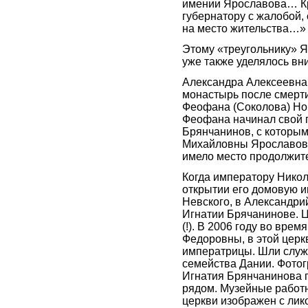
имении Ярославова… Кр
губернатору с жалобой,
на место жительства…»
Этому «треугольнику» 
уже также уделялось вн
Александра Алексеевна
монастырь после смерт
Феофана (Соколова) Нов
Феофана начинал свой п
Брянчанинов, с которым
Михайловны Ярославовой
имело место продолжите
Когда императору Никол
открытии его домовую и
Невского, в Александри
Игнатии Брячанинове. Ц
(!). В 2006 году во вр
Федоровны, в этой церк
императрицы. Шли служ
семейства Дании. Фотог
Игнатия Брянчанинова п
рядом. Музейные работн
церкви изображен с лико