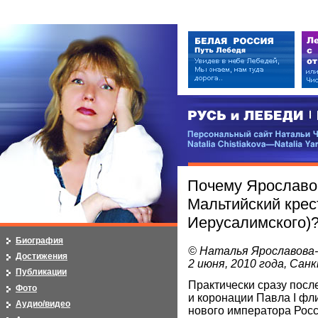
РУСЬ и ЛЕБЕДИ | RUSI — LEB
Персональный сайт Натальи Чистя
Natalia Chistiakova—Natalia Yarosla
Почему Ярославо
Мальтийский крес
Иерусалимского)
Биография
© Наталья Ярославова
Достижения
2 июня, 2010 года, Са
Публикации
Практически сразу после
Фото
и коронации Павла I фл
Аудио/видео
нового императора Рос