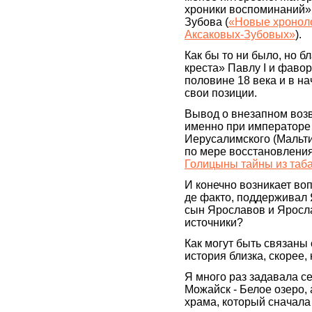
хроники воспоминаний»
Зубова (
«Новые хроноло
Аксаковых-Зубовых»
).
Как бы то ни было, но 
креста» Павлу I и фаво
половине 18 века и в на
свои позиции.
Вывод о внезапном воз
именно при императоре
Иерусалимского (Мальти
по мере восстановления
Голицыны тайны из таба
И конечно возникает во
де факто, поддерживал
сын Ярославов и Яросл
источники?
Как могут быть связаны
история близка, скорее,
Я много раз задавала с
Можайск - Белое озеро,
храма, который сначала