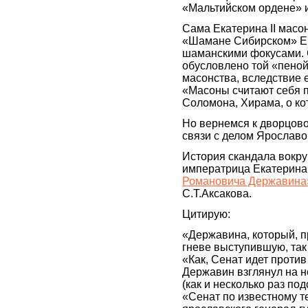
«Мальтийском ордене» 
Сама Екатерина II масон
«Шамане Сибирском» Ека
шаманскими фокусами. 
обусловлено той «пеной
масонства, вследствие 
«Масоны считают себя 
Соломона, Хирама, о кот
Но вернемся к дворцово
связи с делом Ярославо
История скандала вокру
императрица Екатерина
Романовича Державина
С.Т.Аксакова.
Цитирую:
«Державина, который, п
гневе выступившую, так 
«Как, Сенат идет против
Державин взглянул на н
(как и несколько раз под
«Сенат по известному т