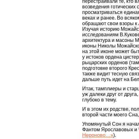
перестраивали те, кто в
возведения готических с
просматриваться единая 
веках и ранее. Во всяко
обращают свои взоры к 
Изучая историю Можайск
исследованиям В.Куковен
архитектура и масоны М
иконы Николы Можайског
на этой иконе может бы
у истоков ордена цистер
рыцарских орденов (там
подготовке второго Крес
также видит тесную свя
дальше путь идет на Бел
Итак, тамплиеры и стар
уж далеки друг от друга,
глубоко в тему.
И в этом их родстве, по
второй части моего Сна
Упомянутый Сон я начал
Фантом Ярославовых и
Нероново…»
).