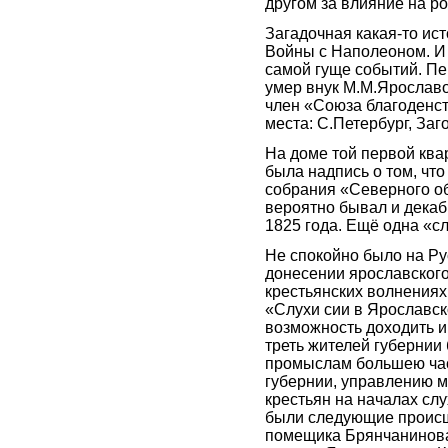
другом за влияние на ро
Загадочная какая-то ис
Войны с Наполеоном. И
самой гуще событий. П
умер внук М.М.Ярославо
член «Союза благоденс
места: С.Петербург, Заго
На доме той первой ква
была надпись о том, что
собрания «Северного об
вероятно бывал и декаб
1825 года. Ещё одна «с
Не спокойно было на Ру
донесении ярославского
крестьянских волнениях
«Слухи сии в Ярославск
возможность доходить и
треть жителей губернии 
промыслам большею час
губернии, управлению 
крестьян на началах сл
были следующие происш
помещика Брянчанинова,