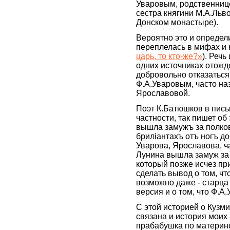
Уваровым, родственнице
сестра княгини М.А.Льв
Донском монастыре).
Вероятно это и определи
переплелась в мифах и 
царь, то кто-же?»
). Речь
одних источниках отожд
добровольно отказаться 
Ф.А.Уваровым, часто на
Ярославовой.
Поэт К.Батюшков в пись
частности, так пишет об
вышла замужъ за полко
бриліантахъ отъ ногъ до
Уварова, Ярославова, ч
Лунина вышла замуж за 
который позже исчез пр
сделать вывод о том, чт
возможно даже - старца 
версия и о том, что Ф.А
С этой историей о Кузм
связана и история моих
прабабушка по материн