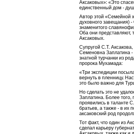
Аксаковых»: «Это спасен
единственный дом - душ
Автор этой «Семейной х
духовного завещания) -
знаменитого славянофи
Оба они представляют, 
Аксаковых.
Супругой С.Т. Аксакова
Семеновна Заплатина - 
знатной турчанки из ро
пророка Мухамада:
«Три экспедиции посылал
вернуть в пленницу. Нас
это было важно для Тур
Но сделать это не удал
Заплатина. Более того, 
проявились в таланте С.
братьев, а также - в их 
аксаковский род продол
Тот факт, что один из А
сделал карьеру губерна
Аксаковых, также как и