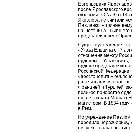
Евгеньевича Ярославова
после Ярославского вос
губернии ЧК № 8 от 14 
Яковлева не считали ч
Павленко, «принявшему»
на Потанина - бывшего 
представлявшего Орден
Существует мнение, что
«Указа Ельцина от 7 ав
отношения между Росси
орденом… Установить, 
ордене представляются
Российской Федерации 
«восстановить» объясняе
рассчитывая использова
Францией и Турцией, за
великое приорство орден
после захвата Мальты Н
магистром. В 1834 году
в Рим.
Но учреждение Павлом 
породило неразбериху, 
несколько альтернативн