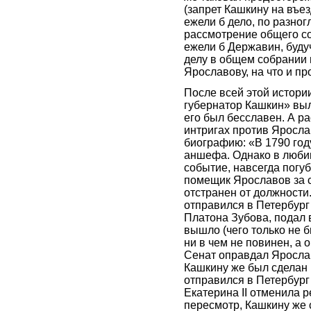
(запрет Кашкину на въез
ежели б дело, по разно
рассмотрение общего с
ежели б Державин, буду
делу в общем собрании 
Ярославову, на что и пр
После всей этой истори
губернатор Кашкин» выл
его был бесславен. А р
интригах против Яросл
биографию: «В 1790 год
аншефа. Однако в люби
событие, навсегда погу
помещик Ярославов за с
отстранен от должности
отправился в Петербург
Платона Зубова, подал 
вышло (чего только не б
ни в чем не повинен, а 
Сенат оправдал Ярослав
Кашкину же был сделан
отправился в Петербург
Екатерина II отменила 
пересмотр, Кашкину же