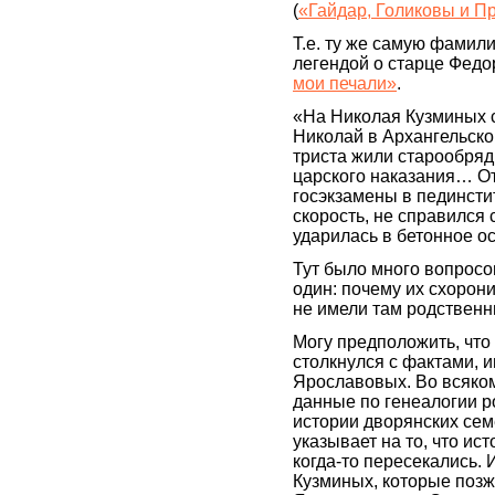
(
«Гайдар, Голиковы и П
Т.е. ту же самую фамил
легендой о старце Федо
мои печали»
.
«На Николая Кузминых 
Николай в Архангельской
триста жили старообряд
царского наказания… От
госэкзамены в пединст
скорость, не справился 
ударилась в бетонное о
Тут было много вопросо
один: почему их схорони
не имели там родствен
Могу предположить, что 
столкнулся с фактами,
Ярославовых. Во всяком
данные по генеалогии ро
истории дворянских се
указывает на то, что и
когда-то пересекались.
Кузминых, которые позж