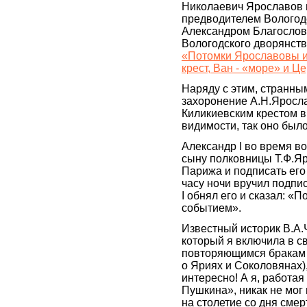
Николаевич Ярославов 
предводителем Вологодс
Александром Благослове
Вологодского дворянств
«Потомки Ярославовы и 
крест, Ван - «море» и Ц
Наряду с этим, странны
захоронение А.Н.Яросла
Киликиевским крестом в
видимости, так оно было
Александр I во время в
сыну полковницы Т.Ф.Яр
Парижа и подписать его 
часу ночи вручил подпи
I обнял его и сказал: «
событием».
Известный историк В.А.
который я включила в с
повторяющимся бракам
о Яриях и Соколовянах)
интересно! А я, работа
Пушкина», никак не мог
на столетие со дня сме