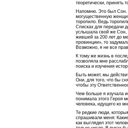
теоретически, принять то
Напомню. Это был Сон. 
могущественную женщину
торопило. Ведь торопили
Списках для передачи до
услышала свой же Сон,
жившей за 200 лет до м
провинции», то задумал
Возможно, я не все пра
К тому же жизнь в посл
позволяла мне расслабл
поиска и изучения исто
Быть может, мы действит
Они, для того, что бы сн
чтобы эту Ответственно
Чем больше я изучала 
понимала этого Героя м
человека, идущего ко мн
Те редкие люди, которы
спрашивали меня: Какие
как выглядел этот чело
только число. В руках бы