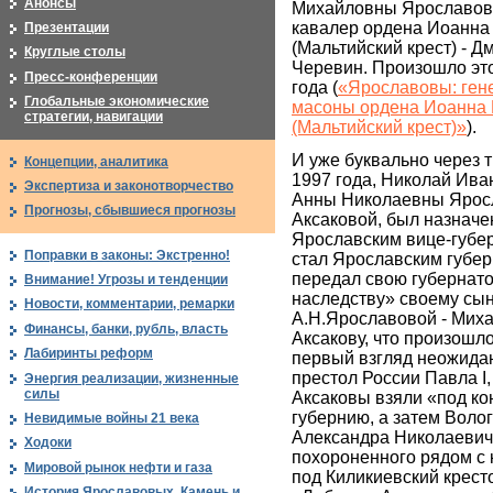
Анонсы
Михайловны Ярославово
кавалер ордена Иоанна
Презентации
(Мальтийский крест) - 
Круглые столы
Черевин. Произошло это
Пресс-конференции
года (
«Ярославовы: ген
Глобальные экономические
масоны ордена Иоанна 
стратегии, навигации
(Мальтийский крест)»
).
И уже буквально через 
Концепции, аналитика
1997 года, Николай Иван
Экспертиза и законотворчество
Анны Николаевны Ярос
Прогнозы, сбывшиеся прогнозы
Аксаковой, был назначе
Ярославским вице-губер
Поправки в законы: Экстренно!
стал Ярославским губер
передал свою губернат
Внимание! Угрозы и тенденции
наследству» своему сын
Новости, комментарии, ремарки
А.Н.Ярославовой - Мих
Финансы, банки, рубль, власть
Аксакову, что произошло 
Лабиринты реформ
первый взгляд неожидан
престол России Павла I
Энергия реализации, жизненные
силы
Аксаковы взяли «под к
губернию, а затем Волог
Невидимые войны 21 века
Александра Николаевич
Ходоки
похороненного рядом с 
Мировой рынок нефти и газа
под Киликиевский крест
История Ярославовых. Камень и