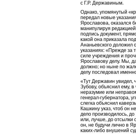
с Г.Р. Державиным.
Однако, упомянутый «к
передал новые указания
Ярославова, оказался 
манипулируя редакцией 
подпись документ, прям
какой она приказала под
Ананьевского доложил о
указаниях: «Прежде за т
силе учреждения и проч
Ярославову делу. Мы, да
должно; но ныне по жал
делу последовал именно
«Тут Державин увидел,
Зубову, объяснил ему, в
неразумие или неправо
генерал-губернатора, у
слегка объяснил каверзы
Кашкину указ, чтоб он н
дело производилось, до
или, лучше, до отсылки 
он, не будучи лично в Я
каких-либо внушений су