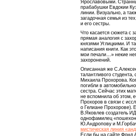
Ярославовыми. Странны
прабабушки Евдокии Ку
линии. Визуально, а так
загадочная семья из те
и его сестры.
Что касается сюжета с з
прямая аналогия с зах
князями Углицкими. И т
написания книги. Как эт
мои печали…» некие не
захоронений.
Описанная же С.Алексе
талантливого студента,
Михаила Прохорова. Когд
погибли в автомобильно
сестра. Сейчас этих мат
не вспомнила об этом, 
Прохоров в связи с исс
о Гелиане Прохорове). 
В.Яковлев создатель ИД
однофамилец «пошехонс
Ю.Андропову и М.Горбач
мистическая линия «анд
Если бы на сайте Фонд 