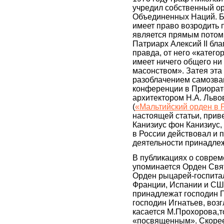
учредил собственный ор
Объединенных Наций. Бо
имеет право возродить 
является прямым потомк
Патриарх Алексий II бла
правда, от него «катего
имеет ничего общего ни
масонством». Затея эта 
разоблачением самозва
конференции в Приорат
архитектором Н.А. Льво
(
«Мальтийский орден в 
настоящей статьи, прив
Канизиус фон Канизиус,
в России действовал и п
деятельности принадл
В публикациях о соврем
упоминается Орден Свя
Орден рыцарей-госпитал
Франции, Испании и США
принадлежат господин 
господин Игнатьев, воз
касается М.Прохорова,то
«посвященным». Скорее 