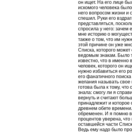
он ищет. На его лице б
искомого человека было
него вопросом жизни и с
спешил. Руки его вздра
представляться, посколь
спросила у него: зачем 
мне историю о могущест
также о том, что им ну
этой причине он уже мно
Списка, которого может
ведомым знакам. Было т
известно, что в именно 
человек, которого он ищ
нужно избавиться его р
его фанатичного поиска 
желания называть свое и
готова была к тому, что 
знала: смогу ли я справ
вернуть и считают боль
принадлежит и которое 
древнем обете времени. 
обременен. И я помню в
процентов уверена, что 
оставшейся части Списка
Ведь ему надо было про