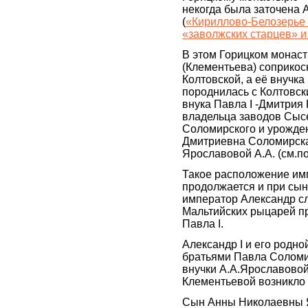
некогда была заточена 
(
«Кириллово-Белозерье 
«заволжских старцев» и
В этом Горицком монас
(Клементьева) соприкос
Колтовской, а её внучк
породнилась с Колтовски
внука Павла I -Дмитрия
владельца заводов Сысер
Соломирского и урожде
Дмитриевна Соломирская
Ярославовой А.А. (см.по
Такое расположение им
продолжается и при сыне
император Александр сл
Мальтийских рыцарей пр
Павла I.
Александр I и его родно
братьями Павла Соломир
внучки А.А.Ярославовой
Клементьевой возникло 
Сын Анны Николаевны Я