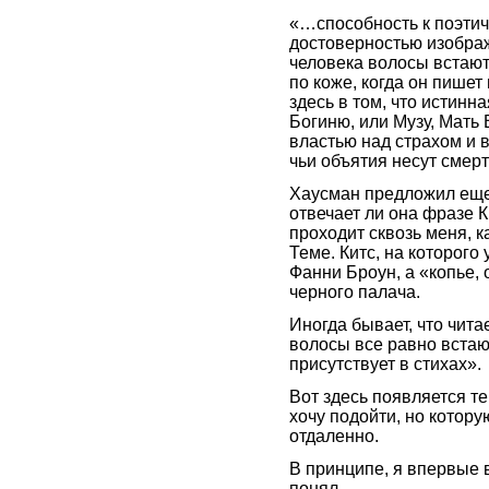
«…способность к поэти
достоверностью изображ
человека волосы встают 
по коже, когда он пишет
здесь в том, что истин
Богиню, или Музу, Мать
властью над страхом и в
чьи объятия несут смерт
Хаусман предложил еще
отвечает ли она фразе К
проходит сквозь меня, к
Теме. Китс, на которого
Фанни Броун, а «копье, 
черного палача.
Иногда бывает, что чита
волосы все равно встают
присутствует в стихах».
Вот здесь появляется те
хочу подойти, но котору
отдаленно.
В принципе, я впервые 
понял…