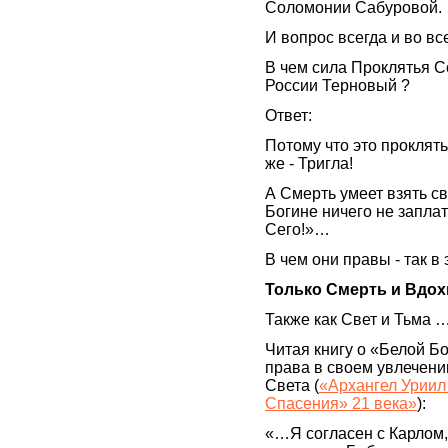
Соломонии Сабуровой.
И вопрос всегда и во вс
В чем сила Проклятья 
России Терновый ?
Ответ:
Потому что это проклять
же - Тригла!
А Смерть умеет взять св
Богине ничего не заплат
Сего!»…
В чем они правы - так в
Только Смерть и Вдох
Также как Свет и Тьма 
Читая книгу о «Белой Бо
права в своем увлечени
Света (
«Архангел Уриил 
Спасения» 21 века»
):
«…Я согласен с Карлом,