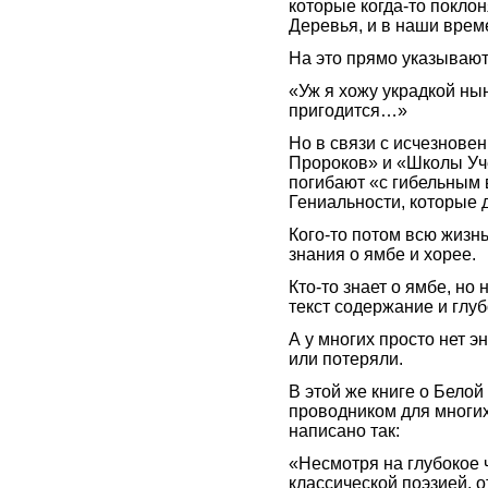
которые когда-то покло
Деревья, и в наши вре
На это прямо указывают
«Уж я хожу украдкой ны
пригодится…»
Но в связи с исчезнове
Пророков» и «Школы Уче
погибают «с гибельным 
Гениальности, которые 
Кого-то потом всю жизнь
знания о ямбе и хорее.
Кто-то знает о ямбе, но
текст содержание и глу
А у многих просто нет э
или потеряли.
В этой же книге о Белой
проводником для многих
написано так:
«Несмотря на глубокое 
классической поэзией, о