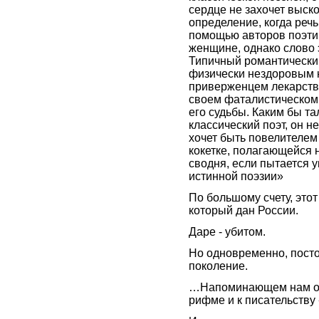
сердце не захочет выск
определение, когда реч
помощью авторов поэтич
женщине, однако слово
Типичный романтический
физически нездоровым
приверженцем лекарств 
своем фаталистическом 
его судьбы. Каким бы т
классический поэт, он не
хочет быть повелителем 
кокетке, полагающейся н
сводня, если пытается 
истинной поэзии»
По большому счету, этот
который дан России.
Даре - убитом.
Но одновременно, пост
поколение.
…Напоминающем нам о с
рифме и к писательству