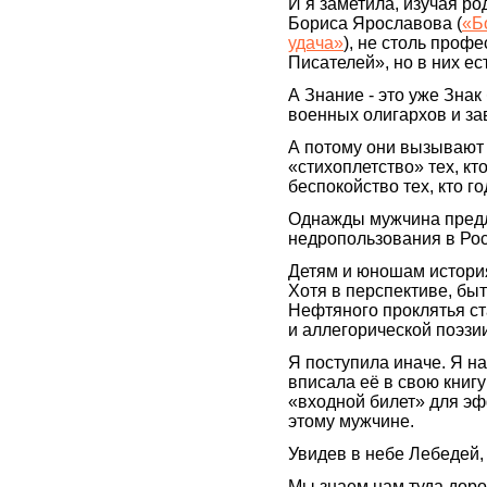
И я заметила, изучая ро
Бориса Ярославова (
«Б
удача»
), не столь проф
Писателей», но в них ес
А Знание - это уже Зна
военных олигархов и за
А потому они вызывают 
«стихоплетство» тех, кт
беспокойство тех, кто г
Однажды мужчина предл
недропользования в Р
Детям и юношам история
Хотя в перспективе, бы
Нефтяного проклятья с
и аллегорической поэзи
Я поступила иначе. Я н
вписала её в свою книг
«входной билет» для э
этому мужчине.
Увидев в небе Лебедей,
Мы знаем нам туда доро