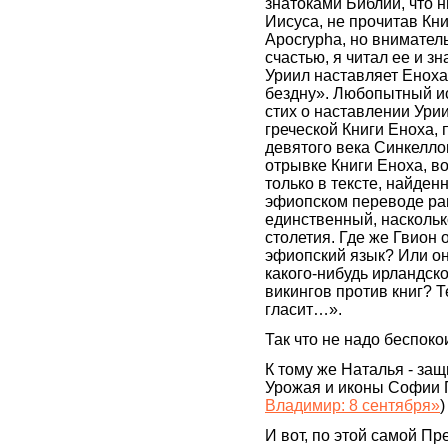
знатоками Библии, что н
Иисуса, не прочитав Кн
Apocrypha, но внимател
счастью, я читал ее и з
Уриил наставляет Енох
бездну». Любопытный ис
стих о наставлении Ури
греческой Книги Еноха,
девятого века Синкеллом
отрывке Книги Еноха, 
только в тексте, найден
эфиопском переводе ран
единственный, наскольк
столетия. Где же Гвион
эфиопский язык? Или он
какого-нибудь ирландск
викингов против книг? Те
гласит…».
Так что не надо беспок
К тому же Наталья - защ
Урожая и иконы Софии 
Владимир: 8 сентября»
)
И вот, по этой самой Пр