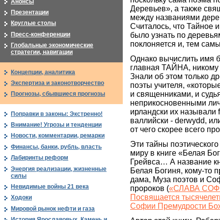
Анонсы
Деревьев», а также св
Презентации
между названиями дерев
Круглые столы
Считалось, что Тайное 
Пресс-конференции
было узнать по деревья
поклоняется и, тем самы
Глобальные экономические
стратегии, навигации
Однако вычислить имя бо
главная ТАЙНА, никому 
Концепции, аналитика
Знали об этом только др
Экспертиза и законотворчество
поэты учителя, «которы
и священниками, и судь
Прогнозы, сбывшиеся прогнозы
неприкосновенными ли
ирландски их называли fi
Поправки в законы: Экстренно!
валлийски - derwydd, и
Внимание! Угрозы и тенденции
от чего скорее всего пр
Новости, комментарии, ремарки
Эти тайны поэтического
Финансы, банки, рубль, власть
миру в книге «Белая Бо
Лабиринты реформ
Грейвса… А название кн
Энергия реализации, жизненные
Белая Богиня, кому-то 
силы
дама, Муза поэтов и Соф
Невидимые войны 21 века
пророков (
«СЛАВА СОФ
Посвящается тысячелет
Ходоки
Софии Премудрости Бо
Мировой рынок нефти и газа
История Ярославовых. Камень и