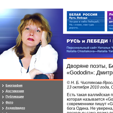
РУСЬ и ЛЕБЕДИ | RUSI — LEB
Персональный сайт Натальи Чистя
Natalia Chistiakova—Natalia Yarosla
Дворяне поэты, Б
«Godоdin»: Дмит
© Н. Б. Чистякова-Ярос
Биография
13 октября 2010 года,
Достижения
Есть такая валлийская 
Публикации
которая называется «Go
Фото
современники пишут «G
бога Одина. Не уверена,
Аудио/видео
поскольку сама поэма 