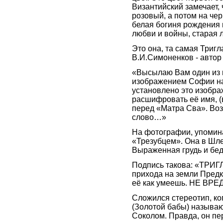
Византийский замечает, 
розовый, а потом на чер
белая богиня рождения 
любви и войны, старая л
Это она, та самая Триг
В.И.Симоненков - автор
«Высылаю Вам один из 
изображением Софии на 
установлено это изображ
расшифровать её имя, (
перед «Матра Сва». Во
слово…»
На фотографии, упомин
«Трезубцем». Она в Шле
Выраженная грудь и бед
Подпись такова: «ТРИГ
прихода на земли Пред
её как умеешь. НЕ ВРЕД
Сложился стереотип, ко
(Золотой бабы) называ
Соколом. Правда, он пе