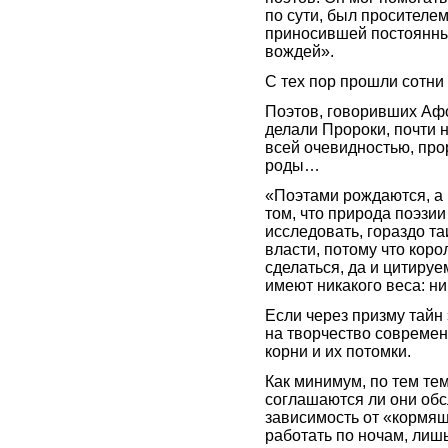
по сути, был просителем
приносившей постоянны
вождей».
С тех пор прошли сотни 
Поэтов, говоривших Афо
делали Пророки, почти н
всей очевидностью, прор
роды…
«Поэтами рождаются, а 
том, что природа поэзи
исследовать, гораздо т
власти, потому что коро
сделаться, да и цитиру
имеют никакого веса: ни
Если через призму тайн 
на творчество современн
корни и их потомки.
Как минимум, по тем тем
соглашаются ли они обс
зависимость от «кормящ
работать по ночам, лиш