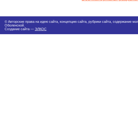
© Авторские права на идею сайта, концепцию сайта, рубрики сайта, содержание м
Оболенской.
Создание сайта —
ЭЛКОС