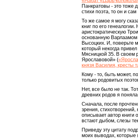
«Набат «Царь-колокола
Панкратовы - это тоже 
стихи поэта, то он и сам 
То же самое я могу ска
книг по его генеалогии.
аристократическую Трои
основанную Варлаамом В
Высоцких. И, поверьте м
который некогда привел 
Мясницкой 35. В своем 
Ярославовой» (
«Яросла
князя Василия, кресты 
Кому - то, быть может, 
только родовитых поэто
Нет, все было не так. То
древних родов я поняла
Сначала, после прочтени
зрения, стихотворений,
описывает автор книги 
встают дыбом, слезы тек
Приведу эту цитату подр
моих выводах, которые 