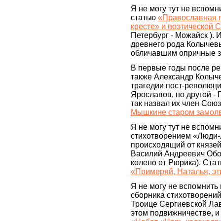
Я не могу тут не вспом
статью
«Православная г
кресте» и поэтической 
Петербург - Можайск ). И
древнего рода Колычев
обличавшим опричные з
В первые годы после р
также Александр Колыче
трагедии пост-революц
Ярославов, но другой - 
так назвал их член Сою
Мышкине старом замолв
Я не могу тут не вспомн
стихотворением «Люди-
происходящий от князей
Василий Андреевич Обо
колено от Рюрика). Стат
«Примеряй, Наталья, эт
Я не могу не вспомнить
сборника стихотворений
Троице Сергиевской Лав
этом подвижничестве, и 