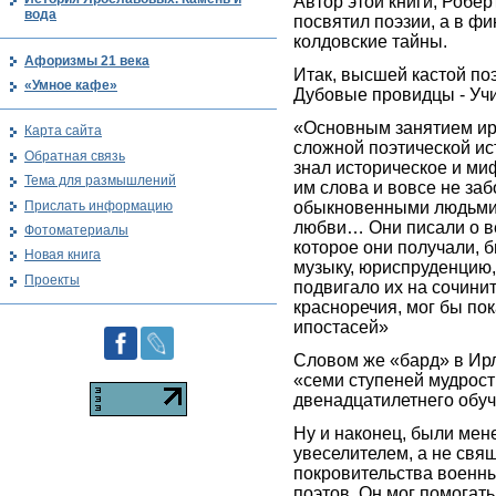
Автор этой книги, Роберт
вода
посвятил поэзии, а в ф
колдовские тайны.
Афоризмы 21 века
Итак, высшей кастой по
«Умное кафе»
Дубовые провидцы - Уч
«Основным занятием ирл
Карта сайта
сложной поэтической и
Обратная связь
знал историческое и ми
Тема для размышлений
им слова и вовсе не заб
Прислать информацию
обыкновенными людьми»
любви… Они писали о ве
Фотоматериалы
которое они получали, 
Новая книга
музыку, юриспруденцию,
Проекты
подвигало их на сочинит
красноречия, мог бы по
ипостасей»
Словом же «бард» в Ир
«семи ступеней мудрост
двенадцатилетнего обуче
Ну и наконец, были мене
увеселителем, а не свя
покровительства военн
поэтов. Он мог помогать