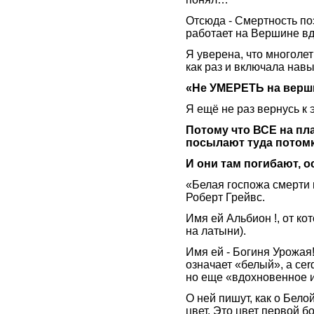
Отсюда - Смертность по
работает на Вершине 
Я уверена, что многоле
как раз и включала навы
«Не УМЕРЕТЬ на вер
Я ещё не раз вернусь к э
Потому что ВСЕ на пл
посылают туда потомк
И они там погибают, 
«Белая госпожа смерти 
Роберт Грейвс.
Имя ей Альбион !, от ко
на латыни).
Имя ей - Богиня Урожая
означает «белый», a cer
но еще «вдохновенное и
О ней пишут, как о Бело
цвет. Это цвет первой б