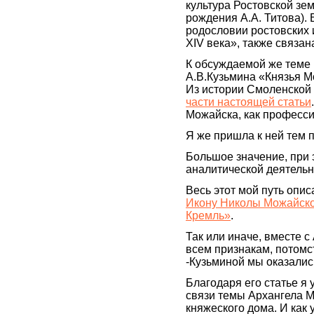
культура Ростовской зе
рождения А.А. Титова).
родословии ростовских и
XIV века», также связа
К обсуждаемой же теме
А.В.Кузьмина «Князья Мо
Из истории Смоленской 
части настоящей статьи
Можайска, как професси
Я же пришла к ней тем 
Большое значение, при 
аналитической деятельн
Весь этот мой путь описа
Икону Николы Можайско
Кремль»
.
Так или иначе, вместе с
всем признакам, потом
-Кузьминой мы оказались
Благодаря его статье я 
связи темы Архангела М
княжеского дома. И как 