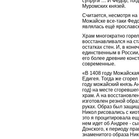
супруги … И Федор, тог
Муромских князей.
Считается, несмотря на 
Можайске все-таки Федо
являлась ещё ярославс
Храм многократно горел
восстанавливался на ст
остатках стен. И, в коне
единственным в России,
его более древние конс
современные.
«В 1408 году Можайская
Едигея. Тогда же сгорел
году можайский князь А
год) на месте сгоревше
храм. А на восстановл
изготовлен резной обра
руках. Образ был защищ
Никол рисовались с кио
это я процитировала ещё
нем идет об Андрее - с
Донского, к периоду пр
знаменитого образа Ник