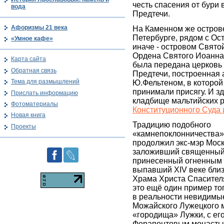
честь спасения от бури 
вода
Предтечи.
Афоризмы 21 века
На Каменном же острове
Петербурге, рядом с Ос
«Умное кафе»
иначе - островом Свято
Ордена Святого Иоанна
Карта сайта
была передана церковь
Обратная связь
Предтечи, построенная 
Тема для размышлений
Ю.Фельтеном, в которой
принимали присягу. И з
Прислать информацию
кладбище мальтийских р
Фотоматериалы
Конституционного Суда 
Новая книга
Традицию подобного
Проекты
«камнепоклонничества»,
продолжил экс-мэр Мос
заложивший священный 
принесенный огненным 
выпавший XIV веке близ
Храма Христа Спасителя
это ещё один пример тог
в реальности невидимы
Можайского Лужецкого 
«городища» Лужки, с ег
Ферапонтовым монастыр