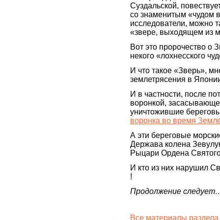
Суздальской, повествует
со знаменитым «чудом 
исследователи, можно т
«звере, выходящем из 
Вот это пророчество о З
некого «лохнесского чу
И что такое «Зверь», мн
землетрясения в Японии
И в частности, после п
воронкой, засасывающе
уничтожившие береговые
воронка во время Земл
А эти береговые морские
Держава колена Зевулун
Рыцари Ордена Святог
И кто из них нарушил С
!
Продолжение следует
Все материалы раздела