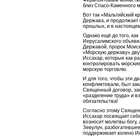
близ Спасо-Каменного 
Вот так «Мальтийский кр
Держава, и продолжает 
прошлых, и в настоящем
Однако ещё до того, ка
Иерусалимского объяви
Державой, пророк Моис
«Морскую державу» дву
Иссахар, которые как р
контролировать морски
морскую торговлю.
И для того, чтобы эти д
конфликтовали, был за
Священный договор, з
«разделение труда» и 
обязательства!
Согласно этому Священ
Иссахар посвящает себ
возносит молитвы богу,
Зевулун, разбогатевшее 
поддерживает колено И