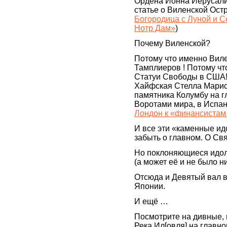
Ордена Ионна Иерусали
статье о Виленской Ост
Богородица с Луной и 
Нотр Дам»
)
Почему Виленской?
Потому что именно Виле
Тамплиеров ! Потому чт
Статуи Свободы в США!
Хайфская Стелла Марис!
памятника Колумбу на 
Воротами мира, в Испан
Лондон к «финансистам 
И все эти «каменные ид
забыть о главном. О Св
Но поклоняющиеся идол
(а может её и не было н
Отсюда и Девятый вал в
Японии.
И ещё …
Посмотрите на дивные, 
Река Ил[овля] на главн