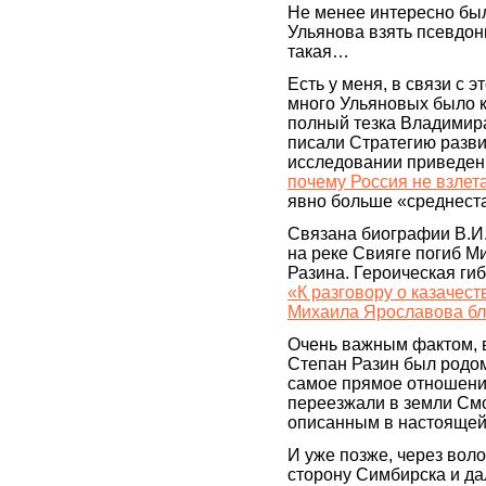
Не менее интересно был
Ульянова взять псевдо
такая…
Есть у меня, в связи с э
много Ульяновых было ко
полный тезка Владимира
писали Стратегию разви
исследовании приведен
почему Россия не взлета
явно больше «среднеста
Связана биографии В.И.
на реке Свияге погиб М
Разина. Героическая ги
«К разговору о казачест
Михаила Ярославова бл
Очень важным фактом, в 
Степан Разин был родом
самое прямое отношение
переезжали в земли См
описанным в настоящей 
И уже позже, через воло
сторону Симбирска и дал