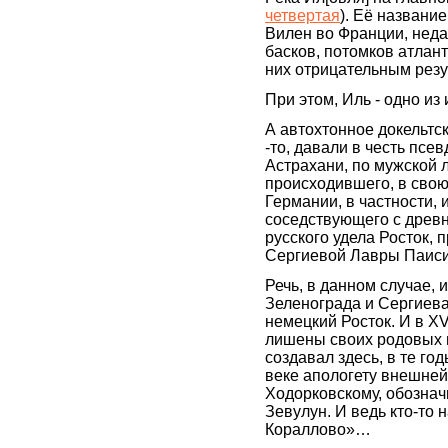
четвертая
). Её название
Вилен во Франции, неда
басков, потомков атлан
них отрицательным резу
При этом, Иль - одно из 
А автохтонное докельтск
-то, давали в честь псе
Астрахани, по мужской л
происходившего, в свою
Германии, в частности, 
соседствующего с древн
русского удела Росток,
Сергиевой Лавры Паиси
Речь, в данном случае, 
Зеленограда и Сергиева 
немецкий Росток. И в X
лишены своих родовых 
создавал здесь, в те го
веке апологету внешней
Ходорковскому, обознач
Зевулун. И ведь кто-то
Кораллово»…