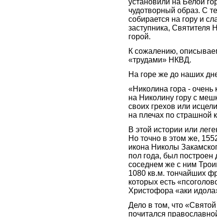
установили на Белой гор
чудотворный образ. С т
собирается на гору и с
заступника, Святителя 
горой.
К сожалению, описываем
«трудами» НКВД.
На горе же до наших д
«Николина гора - очень 
на Николину гору с меш
своих грехов или исцели
на плечах по страшной 
В этой истории или леге
Но точно в этом же, 15
икона Николы Закамског
пол года, был построен
соседнем же с ним Тро
1080 кв.м. тончайших фр
которых есть «псоголов
Христофора «аки идола
Дело в том, что «Свято
почитался православной