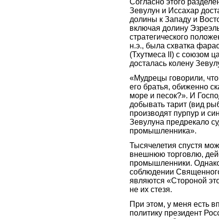
Согласно этого разделе
Зевулун и Иссахар доста
долины к Западу и Восто
включая долину Эзреэль
стратегического положен
н.э., была схватка фарао
(Тхутмеса II) с союзом 
досталась колену Зевул
«Мудрецы говорили, что
его братья, обиженно ск
море и песок?». И Госпо
добывать тарит (вид рыб
производят пурпур и син
Зевулуна предрекало су
промышленника».
Тысячелетия спустя можн
внешнюю торговлю, дей
промышленники. Однако 
соблюдении Священного
являются «Стороной этог
не их стезя.
При этом, у меня есть 
политику президент Рос