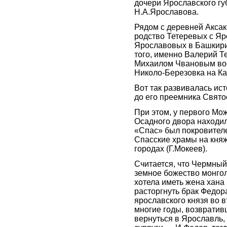
дочери Ярославского гу
Н.А.Ярославова.
Рядом с деревней Аксако
родство Тетеревых с Яр
Ярославовых в Башкирии
того, именно Валерий Т
Михаилом Чвановым вос
Николо-Березовка на Ка
Вот так развивалась ис
до его преемника Свято
При этом, у первого Мо
Осадного двора находил
«Спас» был покровителе
Спасские храмы на княж
городах (Г.Мокеев).
Считается, что Чермный
земное божество монгол
хотела иметь жена хана
расторгнуть брак Федор
ярославского князя во в
многие годы, возврати
вернуться в Ярославль, 