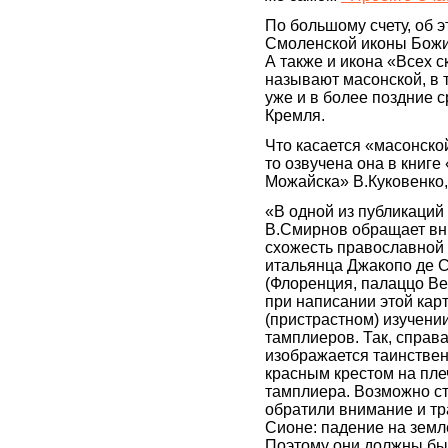
По большому счету, об э
Смоленской иконы Божие
А также и икона «Всех 
называют масонской, в т.
уже и в более поздние 
Кремля.
Что касается «масонско
то озвучена она в книг
Можайска» В.Куковенко, 
«В одной из публикаций
В.Смирнов обращает вн
схожесть православной 
итальянца Джакопо де 
(Флоренция, палаццо Ве
при написании этой кар
(пристрастном) изучени
тамплиеров. Так, справ
изображается таинстве
красным крестом на пле
тамплиера. Возможно ст
обратили внимание и тра
Сионе: падение на земл
Поэтому они должны были