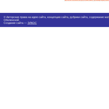
© Авторские права на идею сайта, концепцию сайта, рубрики сайта, содержание м
Оболенской.
Создание сайта —
ЭЛКОС