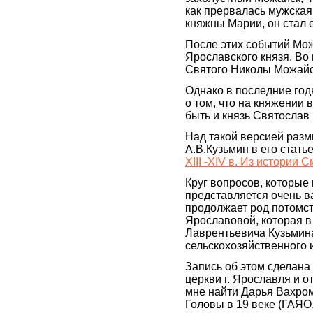
как прервалась мужская
княжны Марии, он стал 
После этих событий Мож
Ярославского князя. Во 
Святого Николы Можайск
Однако в последние год
о том, что на княжении 
быть и князь Святослав 
Над такой версией разм
А.В.Кузьмин в его стать
XIII -XIV в. Из истории
Круг вопросов, которые
представляется очень в
продолжает род потомс
Ярославовой, которая в
Лаврентьевича Кузьмина
сельскохозяйственного и
Запись об этом сделана
церкви г. Ярославля и о
мне найти Дарья Вахром
Головы в 19 веке (ГАЯО. Ф