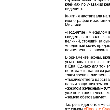
клеймах по указании кня
видения).
Княгиня настаивала на т
иконографии и заставил
Михаила.
«Поднятие» Михаилом в
свидетельствовало: исп
великий, стоящий за сын
«поднятый меч», прида
воинственный, апокалип
В орнаменте иконы, вкл
усматривают «связь с з
и Ева. Однако для той 
не тема «изгнания из ра
точки зрения, лиственн
«тысячелетнего царства»
царь и защитник земного
«жезлом железным» (Откр
уже не изгоняет человека
«землю обетованную».
Т.е. речь идет о той же
же самом
«Проекте Сча