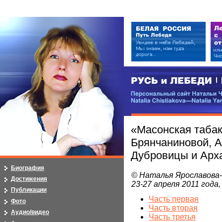
РУСЬ и ЛЕБЕДИ | RUSI — LEB
Персональный сайт Натальи Чистя
Natalia Chistiakova—Natalia Yarosla
«Масонская табак
Брянчаниновой, А
Дубровицы и Арха
Биография
© Наталья Ярославова
Достижения
23-27 апреля 2011 год
Публикации
Часть первая
Фото
Часть вторая
Аудио/видео
Часть третья