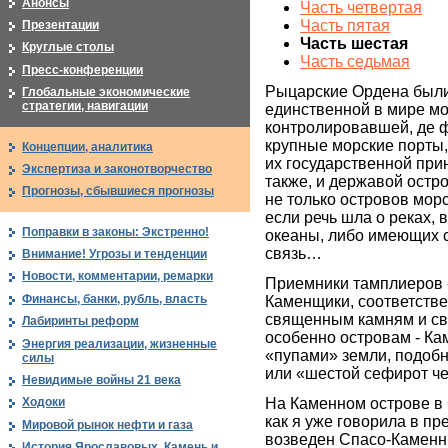
Анонсы
Часть четвертая
Часть пятая
Презентации
Часть шестая
Круглые столы
Часть седьмая
Пресс-конференции
Рыцарские Ордена были,
Глобальные экономические
стратегии, навигации
единственной в мире м
контролировавшей, де ф
крупные морские порты,
Концепции, аналитика
их государственной при
Экспертиза и законотворчество
также, и державой остро
Прогнозы, сбывшиеся прогнозы
не только островов морс
если речь шла о реках,
Поправки в законы: Экстренно!
океаны, либо имеющих 
связь…
Внимание! Угрозы и тенденции
Новости, комментарии, ремарки
Приемники тамплиеров 
Финансы, банки, рубль, власть
Каменщики, соответстве
священным камням и с
Лабиринты реформ
особенно островам - Ка
Энергия реализации, жизненные
«пупами» земли, подоб
силы
или «шестой сефирот че
Невидимые войны 21 века
На Каменном острове в
Ходоки
как я уже говорила в п
Мировой рынок нефти и газа
возведен Спасо-Каменн
История Ярославовых. Камень и