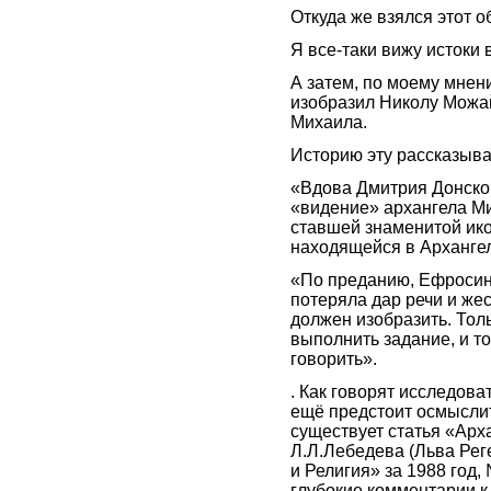
Откуда же взялся этот о
Я все-таки вижу истоки
А затем, по моему мнен
изобразил Николу Можай
Михаила.
Историю эту рассказывае
«Вдова Дмитрия Донског
«видение» архангела Ми
ставшей знаменитой ико
находящейся в Архангел
«По преданию, Ефросин
потеряла дар речи и же
должен изобразить. Толь
выполнить задание, и т
говорить».
. Как говорят исследов
ещё предстоит осмыслит
существует статья «Арх
Л.Л.Лебедева (Льва Рег
и Религия» за 1988 год
глубокие комментарии к 