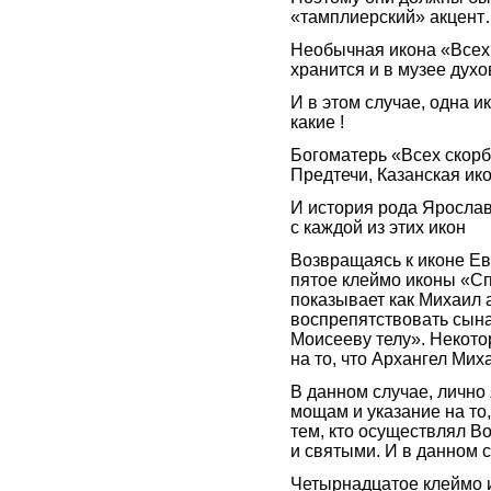
«тамплиерский» акцен
Необычная икона «Всех
хранится и в музее духо
И в этом случае, одна ик
какие !
Богоматерь «Всех скор
Предтечи, Казанская и
И история рода Ярослав
с каждой из этих икон
Возвращаясь к иконе Е
пятое клеймо иконы «Сп
показывает как Михаил 
воспрепятствовать сын
Моисееву телу». Некото
на то, что Архангел Ми
В данном случае, лично
мощам и указание на то,
тем, кто осуществлял В
и святыми. И в данном с
Четырнадцатое клеймо 