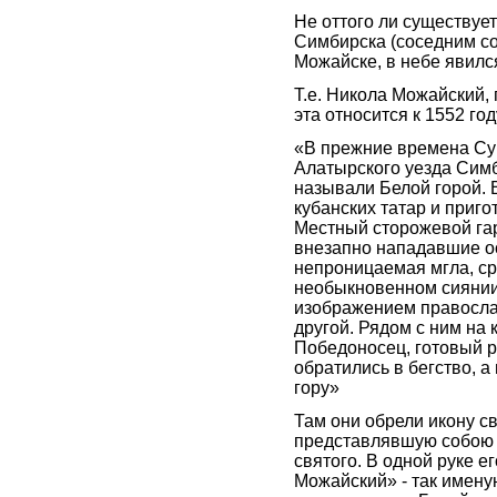
Не оттого ли существует
Симбирска (соседним со 
Можайске, в небе явилс
Т.е. Никола Можайский, 
эта относится к 1552 год
«В прежние времена Су
Алатырского уезда Симб
называли Белой горой. 
кубанских татар и приго
Местный сторожевой га
внезапно нападавшие ос
непроницаемая мгла, ср
необыкновенном сиянии
изображением православ
другой. Рядом с ним на 
Победоносец, готовый р
обратились в бегство, 
гору»
Там они обрели икону с
представлявшую собою
святого. В одной руке ег
Можайский» - так именую