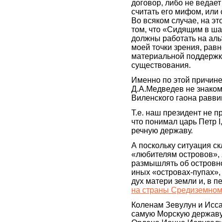
договор, либо не ведае
считать его мифом, или 
Во всяком случае, на э
том, что «Сидящим в ша
должны работать на аль
моей точки зрения, рав
материальной поддержке
существования.
Именно по этой причине
Д.А.Медведев не знаком
Виленского гаона равви
Т.е. наш президент не 
что понимал царь Петр 
речную державу.
А поскольку ситуация ск
«любителям островов», 
размышлять об островно
иных «островах-пупах»
дух матери земли и, в п
на страны Средиземном
Коленам Зевулун и Исса
самую Морскую державу