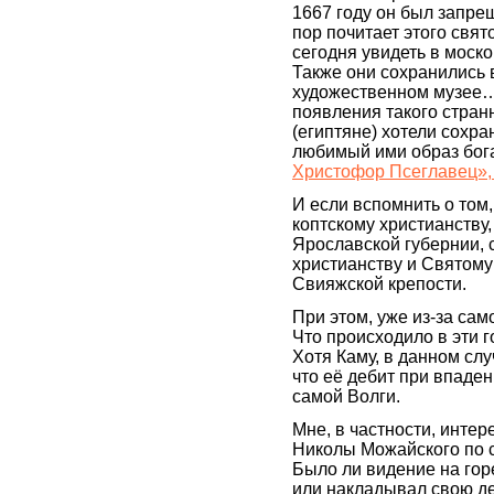
1667 году он был запре
пор почитает этого свят
сегодня увидеть в моск
Также они сохранились
художественном музее
появления такого странн
(египтяне) хотели сохра
любимый ими образ бога
Христофор Псеглавец»,
И если вспомнить о том
коптскому христианству,
Ярославской губернии, 
христианству и Святому
Свияжской крепости.
При этом, уже из-за сам
Что происходило в эти г
Хотя Каму, в данном слу
что её дебит при впаден
самой Волги.
Мне, в частности, инте
Николы Можайского по ст
Было ли видение на гор
или накладывал свою дес