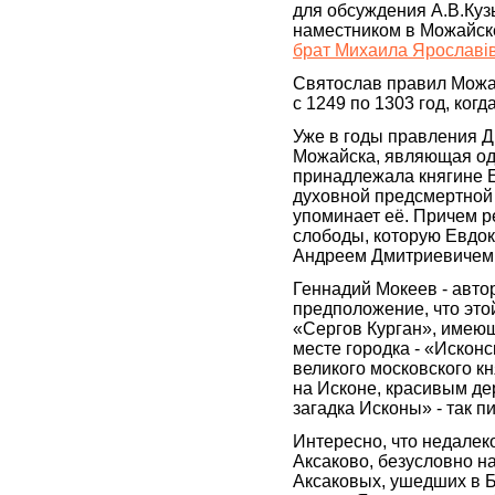
для обсуждения А.В.Куз
наместником в Можайс
брат Михаила Ярославiв
Святослав правил Можа
с 1249 по 1303 год, ко
Уже в годы правления Д
Можайска, являющая одн
принадлежала княгине Е
духовной предсмертной
упоминает её. Причем р
слободы, которую Евдок
Андреем Дмитриевичем
Геннадий Мокеев - авто
предположение, что это
«Сергов Курган», имею
месте городка - «Искон
великого московского к
на Исконе, красивым д
загадка Исконы» - так п
Интересно, что недалек
Аксаково, безусловно 
Аксаковых, ушедших в Б