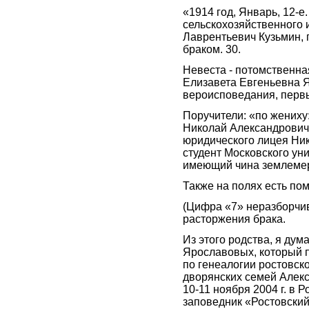
«1914 год, Январь, 12-е
сельскохозяйственного 
Лаврентьевич Кузьмин,
браком. 30.
Невеста - потомственна
Елизавета Евгеньевна 
вероисповедания, первы
Поручители: «по жениху
Николай Александрович
юридического лицея Ник
студент Московского ун
имеющий чина землемер
Также на полях есть пом
(Цифра «7» неразборчив
расторжения брака.
Из этого родства, я дум
Ярославовых, который 
по генеалогии ростовско
дворянских семей Алек
10-11 ноября 2004 г. в 
заповедник «Ростовски