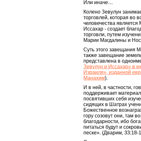
Или иначе…
Колено Зевулун занима
торговлей, которая во 
человечества является 
Иссахар - создает благ
торговли, путем изучени
Марии Магдалины и Нос
Суть этого завещания 
также завещание земел
представлена в одноим
Зевулун и Иссахар» в к
Израиля», изданной ев
Манахим
).
И в ней, в частности, гов
поддерживает материал
посвятивших себя изучен
сидящих в Шатрах учени
Божественное вознагра
гору созовут они, там в
благодарности, ибо бог
питаться будут и сокро
песке». (Дварим, 33:18-1