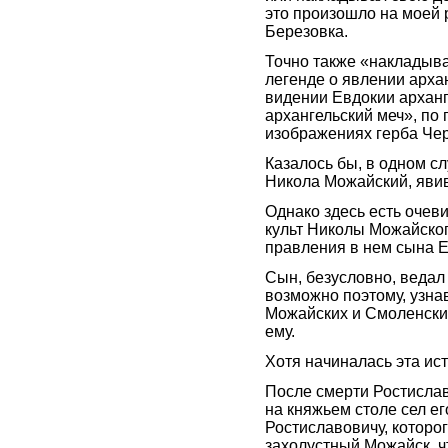
это произошло на моей 
Березовка.
Точно также «накладыва
легенде о явлении арха
видении Евдокии архан
архангельский меч», по 
изображениях герба Чер
Казалось бы, в одном сл
Никола Можайский, яви
Однако здесь есть очеви
культ Николы Можайског
правления в нем сына Е
Сын, безусловно, ведал
возможно поэтому, узна
Можайских и Смоленских
ему.
Хотя начиналась эта ист
После смерти Ростислав
на княжьем столе сел е
Ростиславовичу, которо
захолустный Можайск, чт