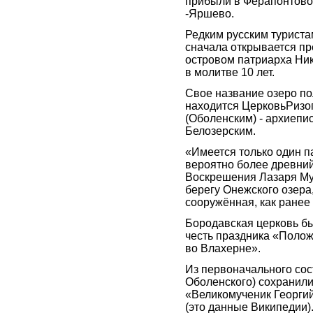
прибыли в Ферапонтово,
-Яршево.
Редким русским туриста
сначала открывается п
островом патриарха Ник
в молитве 10 лет.
Свое название озеро по
находится ЦерковьРизо
(Оболенским) - архиепи
Белозерским.
«Имеется только один п
вероятно более древний,
Воскрешения Лазаря Му
берегу Онежского озера,
сооружённая, как ранее 
Бородавская церковь бы
честь праздника «Поло
во Влахерне».
Из первоначального сос
Оболенского) сохранили
«Великомученик Георги
(это данные Википедии)