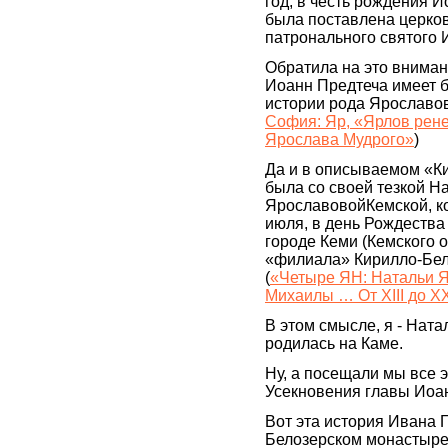
год, в честь рождения 
была поставлена церков
патронального святого 
Обратила на это вниман
Иоанн Предтеча имеет 
истории рода Ярославов
София: Яр, «Ярлов рен
Ярослава Мудрого»
)
Да и в описываемом «К
была со своей тезкой Н
ЯрославовойКемской, к
июля, в день Рождества
городе Кеми (Кемского о
«филиала» Кирилло-Бел
(
«Четыре ЯН: Натальи 
Михаилы … От XIII до XX
В этом смысле, я - Нат
родилась на Каме.
Ну, а посещали мы все э
Усекновения главы Иоан
Вот эта история Ивана 
Белозерском монастыре,