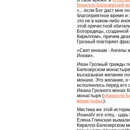
Кирилло-Белозерский м
«…если Бог даст мне по
благоприятное время и
это не в каком-либо ином
этой пречестной обител
Богородицы, созданной
Кириллом», причем два
Грозный повторяет фраз
«Свет инокам - Ангелы 
Иноки».
Иван Грозный трижды п
Белозерском монастыре
высказывая желание пос
монахи. Это желание, о 
исполнилось перед его 
Ивана Грозного монах К
монастыря (
«Кирилло-Б
монастырь»
).
Мистика же этой истории
ИоанаIV его отец - царь 
Елена Глинская вымали
Кирилло-Белозерском мо