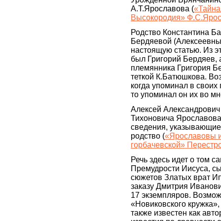
А.Т.Ярославова (
«Тайна
Высокородия» Ф.С.Ярос
Родство Константина Б
Бердяевой (Алексеевны
настоящую статью. Из э
был Григорий Бердяев, 
племянника Григория Б
теткой К.Батюшкова. Во
когда упоминал в своих
то упоминал он их во м
Алексей Александрович
Тихоновича Ярославова
сведения, указывающие 
родство (
«Ярославовы и
горбачевской» Перестро
Речь здесь идет о том с
Премудрости Иисуса, с
сюжетов Златых врат Ип
заказу Дмитрия Иванови
17 экземпляров. Возмож
«Новиковского кружка»,
также известен как авт