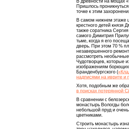
В древности на мощах «
Пришлось проникнуться 
точке к этим захоронени
В самом нижнем этаже 
крестного детей князя Д
также соратника Сергия
самого Димитрия Прилуц
тьме, когда я его посещ
дверь. При этом 70 % п
незавершенного ремонта.
рассмотреть необычные 
Чудотворцев, которые и
изображениям борющихс
Бранденбургского (
«Кла
надписями на иврите и 
Хотя, подобным же обра
в поисках потерянной С
В сравнении с белозер
монастырь Вологды боле
небольшой пруд и очень
цветниками.
Строить монастырь изна
трон находился, напомн