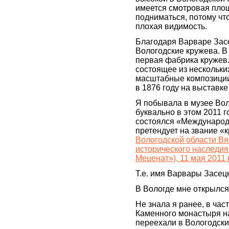
имеется смотровая площ
подниматься, потому что
плохая видимость.
Благодаря Варваре Зас
Вологодские кружева. В
первая фабрика кружев.
состоящее из нескольки
масштабные композиции
в 1876 году на выставк
Я побывала в музее Вол
буквально в этом 2011 го
состоялся «Международ
претендует на звание «
Вологодской области Вя
исторического наследия
Меценат»), 11 мая 2011 
Т.е. имя Варвары Засецк
В Вологде мне открылся
Не знала я ранее, в час
Каменного монастыря на
переехали в Вологодски