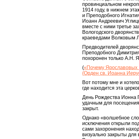
провинциальном некропо
1914 году, в нижнем эт
и Преподобного Игнатия
Иоанн Андреевич Углицк
вместе с ними третье з
Вологодского дворянства
краеведами Волковым Л.,
Предводителей дворянст
Преподобного Димитрия
похоронен только А.Н. 
(
«Почему Ярославовых п
(Орден св. Иоанна Иеру
Вот потому мне и хотел
где находится эта церко
День Рождества Ионна П
удачным для посещения,
закрыт.
Однако «волшебное слов
исключения открыли по
сами захоронения находя
визуально закрыты для 