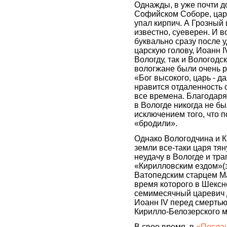
Однажды, в уже почти 
Софийском Соборе, царю
упал кирпич. А Грозный 
известно, суеверен. И в
буквально сразу после у
царскую голову, Иоанн I
Вологду, так и Вологодс
вологжане были очень р
«Бог высокого, царь - д
нравится отдаленность 
все времена. Благодаря 
в Вологде никогда не бы
исключением того, что п
«бродили».
Однако Вологодчина и 
земли все-таки царя тя
неудачу в Вологде и тра
«Кирилловским ездом»
Ватопедским старцем М
время которого в Шексн
семимесячный царевич 
Иоанн IV перед смертью
Кирилло-Белозерского 
В свое время, в
«Послан