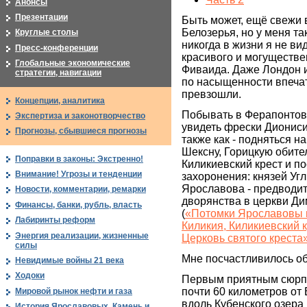
Анонсы
Презентации
Быть может, ещё свежи
Белозерья, но у меня т
Круглые столы
никогда в жизни я не ви
Пресс-конференции
красивого и могуществе
Глобальные экономические
Фиваида. Даже Лондон и
стратегии, навигации
по насыщенности впеча
превзошли.
Концепции, аналитика
Побывать в Ферапонтов
Экспертиза и законотворчество
увидеть фрески Диониси
Прогнозы, сбывшиеся прогнозы
также как - подняться н
Шексну, Горицкую обите
Поправки в законы: Экстренно!
Киликиевский крест и по
Внимание! Угрозы и тенденции
захоронения: князей Угл
Ярославова - предводит
Новости, комментарии, ремарки
дворянства в церкви Д
Финансы, банки, рубль, власть
(
«Потомки Ярославовы и
Лабиринты реформ
Киликия, Киликиевский к
Энергия реализации, жизненные
Церковь святого креста
силы
Мне посчастливилось об
Невидимые войны 21 века
Ходоки
Первым приятным сюрпр
почти 60 километров от
Мировой рынок нефти и газа
вдоль Кубенского озера 
История Ярославовых. Камень и