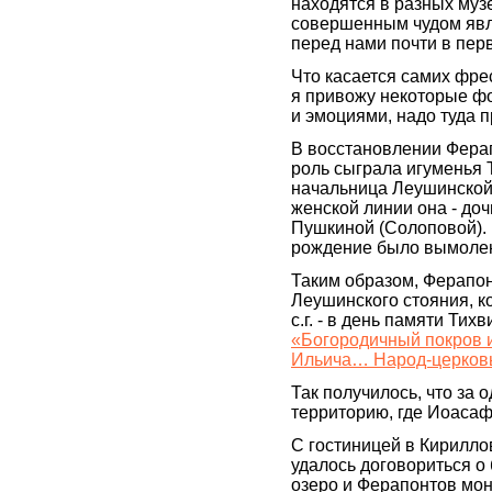
находятся в разных музе
совершенным чудом явл
перед нами почти в пер
Что касается самих фрес
я привожу некоторые фо
и эмоциями, надо туда п
В восстановлении Фера
роль сыграла игуменья 
начальница Леушинской
женской линии она - до
Пушкиной (Солоповой). 
рождение было вымолен
Таким образом, Ферапон
Леушинского стояния, к
с.г. - в день памяти Ти
«Богородичный покров 
Ильича… Народ-церковь
Так получилось, что за
территорию, где Иоасаф
С гостиницей в Кирилло
удалось договориться о
озеро и Ферапонтов мон