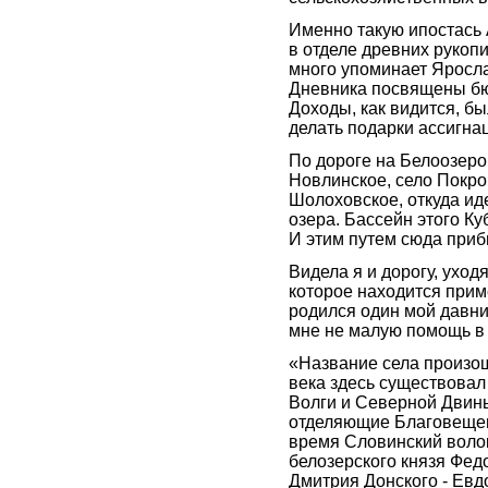
Именно такую ипостась 
в отделе древних рукоп
много упоминает Яросла
Дневника посвящены бю
Доходы, как видится, бы
делать подарки ассигна
По дороге на Белоозеро
Новлинское, село Покро
Шолоховское, откуда ид
озера. Бассейн этого Ку
И этим путем сюда приб
Видела я и дорогу, ухо
которое находится прим
родился один мой давни
мне не малую помощь в 
«Название села произош
века здесь существовал
Волги и Северной Двины
отделяющие Благовещенс
время Словинский воло
белозерского князя Фед
Дмитрия Донского - Евдо