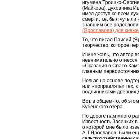
игумена Троицко-Сергие
(Майкова), духовника Ив
имел доступ ко всем ду
смерти, т.е. был чуть л
знавшим все родословие
(Ярославова) для княже
То, что писал Паисий (Я
творчество, которое пе
И мне жаль, что автор 
невнимательно отнесся к
«Сказания о Спасо-Кам
главным первоисточник
Нельзя на основе подте
или «поправлять» тех, 
подлинниками древних 
Вот, в общем-то, об это
Кубенского озера.
По дороге нам много ра
Известность Засецких в 
о которой мне было изве
А.Т.Ярославов, были е
сельскохозяйственных в