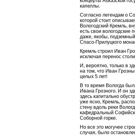
концерты Абхазской гос
капеллы.
Согласно легендам о Со
которой стоит описыва
Вологодский Кремль, вн
есть свои вологодские 
даже, якобы, подземный
Спасо-Прилуцкого мона
Кремль строил Иван Гро
исключая перенос столи
И, вероятно, только в з
на том, что Иван Грозны
целых 5 лет!
В то время Вологда бы
Ивана Грозного. И он зд
здесь капитально обустр
уже ясно, Кремль, расп
стену вдоль реки Вологд
кафедральный Софийск
Соборной горке.
Но все это могучее стро
случая, было остановлен