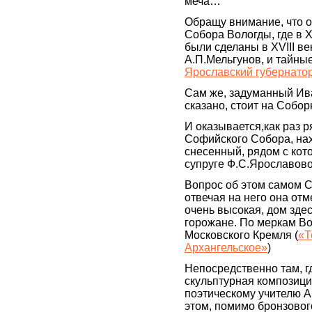
меча…
Обращу внимание, что 
Собора Вологды, где в X
были сделаны в XVIII ве
А.П.Мельгунов, и тайны
Ярославский губернато
Сам же, задуманный Ив
сказано, стоит на Собор
И оказывается,как раз 
Софийского Собора, на
снесенный, рядом с кот
супруге Ф.С.Ярославово
Вопрос об этом самом С
отвечая на него она отм
очень высокая, дом зде
горожане. По меркам Во
Московского Кремля (
«Т
Архангельское»
)
Непосредственно там, г
скульптурная композици
поэтическому учителю А
этом, помимо бронзового