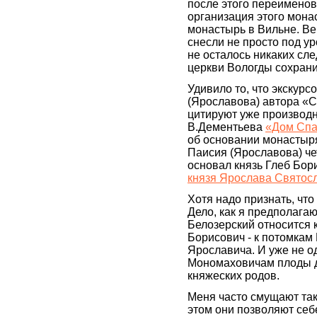
после этого переимено
организация этого мона
монастырь в Вильне. Ве
снесли не просто под ур
не осталось никаких сле
церкви Вологды сохрани
Удивило то, что экскур
(Ярославова) автора «
цитируют уже производну
В.Дементьева
«Дом Спа
об основании монастыря
Паисия (Ярославова) че
основал князь Глеб Бор
князя Ярослава Святос
Хотя надо признать, что
Дело, как я предполагаю
Белозерский относится 
Борисович - к потомкам
Ярославича. И уже не о
Мономаховичам плоды д
княжеских родов.
Меня часто смущают та
этом они позволяют себ