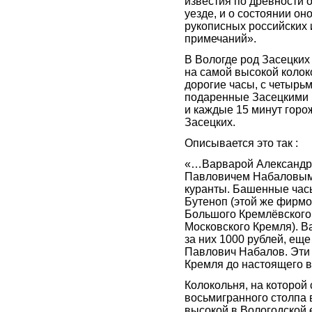
известия по древности о
уезде, и о состоянии он
рукописных российских 
примечаний».
В Вологде род Засецких
на самой высокой колок
дорогие часы, с четырь
подаренные Засецкими в
и каждые 15 минут горо
Засецких.
Описывается это так :
«…Варварой Александро
Павловичем Набаловым 
куранты. Башенные час
Бутеноп (этой же фирм
Большого Кремлёвского
Московского Кремля). В
за них 1000 рублей, ещ
Павлович Набалов. Эти 
Кремля до настоящего 
Колокольня, на которой
восьмигранного столпа 
высокой в Вологодской 