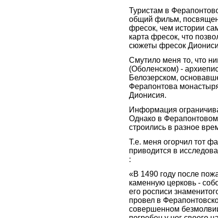
Туристам в Ферапонтов
общий фильм, посвящен
фресок, чем истории са
карта фресок, что позв
сюжеты фресок Диониси
Смутило меня то, что н
(Оболенском) - архиепи
Белозерском, основавш
Ферапонтова монастыря,
Дионисия.
Информация ограничивае
Однако в Ферапонтовом 
строились в разное вре
Т.е. меня огорчил тот ф
приводится в исследован
:
«В 1490 году после по
каменную церковь - соб
его росписи знаменито
провел в Ферапонтовской
совершенном безмолвии
погребен у ног своего 