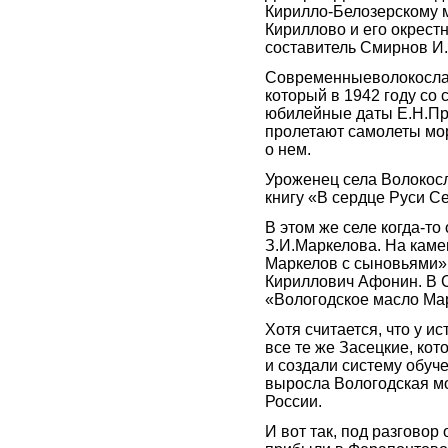
Кирилло-Белозерскому 
Кириллово и его окрест
составитель Смирнов И.
Современныеволокослав
который в 1942 году со
юбилейные даты Е.Н.Пр
пролетают самолеты мо
о нем.
Уроженец села Волокос
книгу «В сердце Руси С
В этом же селе когда-т
З.И.Маркелова. На каме
Маркелов с сыновьями».
Кириллович Афонин. В С
«Вологодское масло Ма
Хотя считается, что у и
все те же Засецкие, к
и создали систему обуч
выросла Вологодская м
России.
И вот так, под разговор