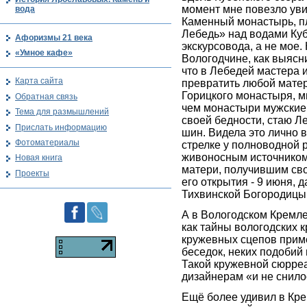
момент мне повезло уви
вода
Каменный монастырь, п
Лебедь» над водами Ку
Афоризмы 21 века
экскурсовода, а не мое.
«Умное кафе»
Вологодчине, как выясн
что в Лебедей мастера 
Карта сайта
превратить любой мате
Горицкого монастыря, м
Обратная связь
чем монастыри мужские,
Тема для размышлений
своей бедности, стаю 
Прислать информацию
шин. Видела это лично 
Фотоматериалы
стрелке у полноводной 
живоносным источником
Новая книга
матери, получившим св
Проекты
его открытия - 9 июня, 
Тихвинской Богородицы
А в Вологодском Кремле
как тайны вологодских 
кружевных сцепов при
беседок, неких подобий
Такой кружевной сюрр
дизайнерам «и не снило
Ещё более удивил в Кре