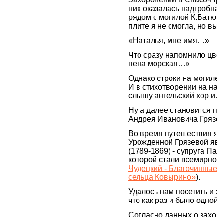
них оказалась надгробн
рядом с могилой К.Батю
плите я не смогла, но в
«Наталья, мне имя…»
Что сразу напомнило цв
пена морская…»
Однако строки на моги
И в стихотворении на н
слышу ангельский хор 
Ну а далее становится 
Андрея Ивановича Гряз
Во время путешествия я
Урожденной Грязевой я
(1789-1869) - супруга П
которой стали всемирно
Чудецкий - Благочинные
сельца Ковырино»
).
Удалось нам посетить и
что как раз и было одно
Согласно данных о захо