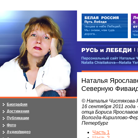
РУСЬ и ЛЕБЕДИ | RUSI — LEB
Персональный сайт Натальи Чистя
Natalia Chistiakova—Natalia Yarosla
Наталья Ярославо
Северную Фиваид
© Наталья Чистякова-
Биография
16 сентября 2011 года 
Достижения
отца Бориса Ярославов
Вологда-Кириллово-Фе
Публикации
Петербург
Фото
Часть 1
Аудио/видео
Часть 2