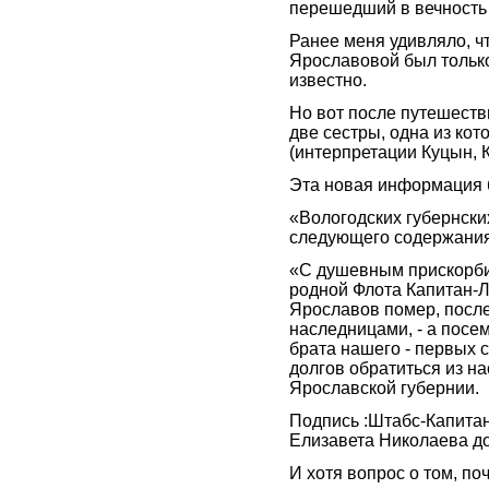
перешедший в вечность 
Ранее меня удивляло, ч
Ярославовой был только 
известно.
Но вот после путешестви
две сестры, одна из ко
(интерпретации Куцын, К
Эта новая информация 
«Вологодских губернских
следующего содержания
«С душевным прискорбие
родной Флота Капитан-
Ярославов помер, посл
наследницами, - а посе
брата нашего - первых 
долгов обратиться из н
Ярославской губернии.
Подпись :Штабс-Капитан
Елизавета Николаева д
И хотя вопрос о том, п