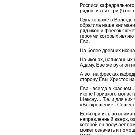
Росписи кафедрального
рядов, из них три (!) 
Однако даже в Вологде 
обратила наше внимани
ряд икон и фресок сюже
героями которых являют
Ева.
На более древних иконах
На иконах, написанных н
Адаму. Еве же руки он 
А вот на фресках кафед
сторону Евы Христос на
Ева - всегда в красном
иконе Горицкого монасты
Шексну… Т.е. и для них
«Воскрешение - Сошест
Если принять во вниман
направленный вверх, озн
которой он получает по
может означать и помощ