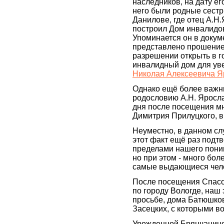
наследников, на дату ег
него были родные сестр
Данилове, где отец А.Н
построил Дом инвалидо
Упоминается он в докуме
представлено прошение
разрешении открыть в г
инвалидный дом для уве
Николая Алексеевича Я
Однако ещё более важны
родословию А.Н. Яросла
дня после посещения мн
Димитрия Прилуцкого, 
Неуместно, в данном слу
этот факт ещё раз подтве
пределами нашего поним
но при этом - много бо
самые выдающиеся чело
После посещения Спасо
по городу Вологде, наш 
просьбе, дома Батюшко
Засецких, с которыми в
Урожденной Брянчанинов