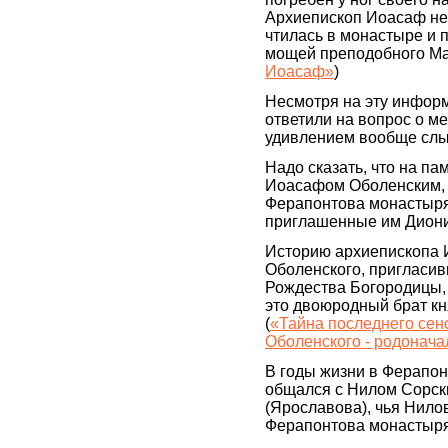
Архиепископ Иоасаф не 
чтилась в монастыре и 
мощей преподобного Мар
Иоасаф»
)
Несмотря на эту инфор
ответили на вопрос о м
удивлением вообще сл
Надо сказать, что на п
Иоасафом Оболенским, 
Ферапонтова монастыря 
приглашенные им Диони
Историю архиепископа 
Оболенского, пригласив
Рождества Богородицы, 
это двоюродный брат к
(
«Тайна последнего сен
Оболенского - родонач
В годы жизни в Ферапо
общался с Нилом Сорск
(Ярославова), чья Нилов
Ферапонтова монастыря