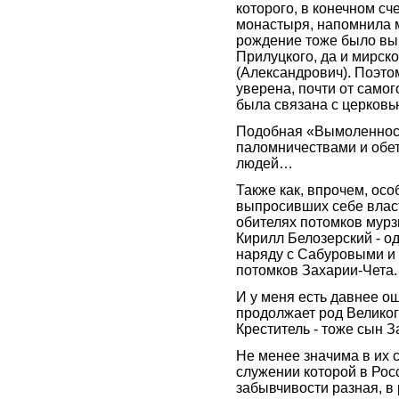
которого, в конечном сч
монастыря, напомнила 
рождение тоже было вы
Прилуцкого, да и мирск
(Александрович). Поэтом
уверена, почти от самог
была связана с церковь
Подобная «Вымоленност
паломничествами и обет
людей…
Также как, впрочем, ос
выпросивших себе власть
обителях потомков мурз
Кирилл Белозерский - о
наряду с Сабуровыми и 
потомков Захарии-Чета.
И у меня есть давнее ощ
продолжает род Великог
Креститель - тоже сын З
Не менее значима в их 
служении которой в Рос
забывчивости разная, в