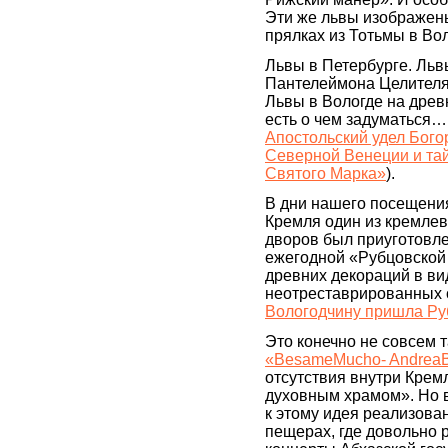
Эти же львы изображен
прялках из Тотьмы в В
Львы в Петербурге. Льв
Пантелеймона Целителя
Львы в Вологде на древ
есть о чем задуматься…
Апостольский удел Бог
Северной Венеции и та
Святого Марка»
).
В дни нашего посещени
Кремля один из кремлев
дворов был приуготовл
ежегодной «Рубцовской
древних декораций в в
неотреставрированных 
Вологодчину пришла Ру
Это конечно не совсем т
«BesameMucho- AndreaB
отсутствия внутри Крем
духовным храмом». Но 
к этому идея реализова
пещерах, где довольно 