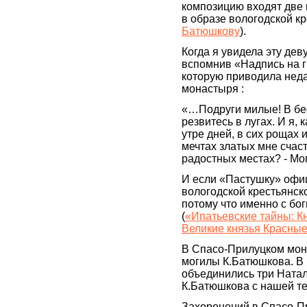
композицию входят две
в образе вологодской кр
Батюшкову
).
Когда я увидела эту дев
вспомнив «Надпись на г
которую приводила неда
монастыря :
«…Подруги милые! В бе
резвитесь в лугах. И я, 
утре дней, в сих рощах 
мечтах златых мне счаст
радостных местах? - Мо
И если «Пастушку» офи
вологодской крестьянск
потому что именно с бо
(
«Ипатьевские тайны: К
Великие князья Красные
В Спасо-Прилуцком мона
могилы К.Батюшкова. В 
объединились три Натал
К.Батюшкова с нашей тез
Захоронений в Спасо-П