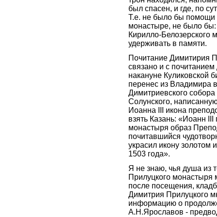
был спасен, и где, по су
Т.е. не было бы помощи
монастыре, не было бы:
Кирилло-Белозерского м
удерживать в памяти.
Почитание Димитирия П
связано и с почитанием 
накануне Куликовской б
перенес из Владимира 
Димитриевского собора 
Солунского, написанную 
Иоанна III икона препо
взять Казань: «Иоанн II
монастыря образ Препо
почитавшийся чудотворн
украсил икону золотом 
1503 года».
Я не знаю, чья душа из 
Прилуцкого монастыря м
после посещения, кладб
Димитрия Прилуцкого м
информацию о продолжен
А.Н.Ярославов - предво