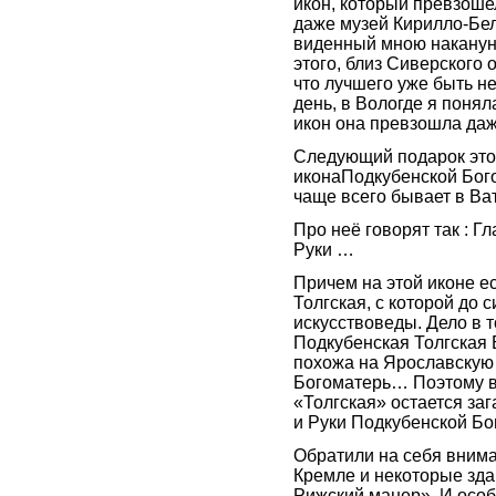
икон, который превзоше
даже музей Кирилло-Бе
виденный мною накануне
этого, близ Сиверского 
что лучшего уже быть н
день, в Вологде я понял
икон она превзошла да
Следующий подарок это
иконаПодкубенской Бог
чаще всего бывает в В
Про неё говорят так : Гл
Руки …
Причем на этой иконе е
Толгская, с которой до 
искусствоведы. Дело в т
Подкубенская Толгская 
похожа на Ярославскую
Богоматерь… Поэтому в
«Толгская» остается заг
и Руки Подкубенской Б
Обратили на себя вним
Кремле и некоторые здан
Рижский манер». И особ