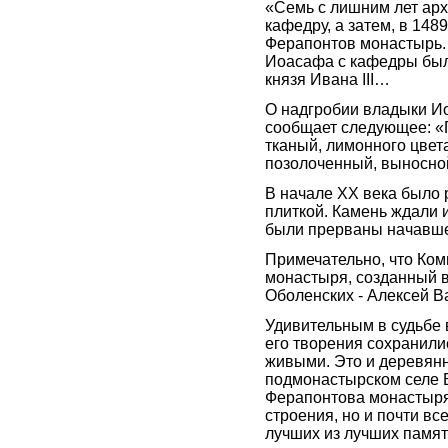
«Семь с лишним лет ар
кафедру, а затем, в 148
Ферапонтов монастырь. 
Иоасафа с кафедры было
князя Ивана III…
О надгробии владыки И
сообщает следующее: «Г
тканый, лимонного цвет
позолоченный, выносно
В начале ХХ века было
плиткой. Камень ждали 
были прерваны начавше
Примечательно, что Ком
монастыря, созданный в 
Оболенских - Алексей В
Удивительным в судьбе 
его творения сохранили
живыми. Это и деревян
подмонастырском селе 
Ферапонтова монастыря.
строения, но и почти вс
лучших из лучших памят