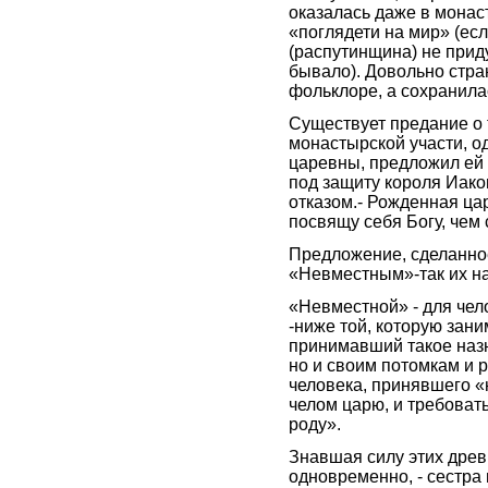
оказалась даже в монас
«поглядети на мир» (есл
(распутинщина) не прид
бывало). Довольно стра
фольклоре, а сохранила
Существует предание о 
монастырской участи, о
царевны, предложил ей 
под защиту короля Иако
отказом.- Рожденная цар
посвящу себя Богу, чем
Предложение, сделанно
«Невместным»-так их н
«Невместной» - для чел
-ниже той, которую зани
принимавший такое назн
но и своим потомкам и р
человека, принявшего «
челом царю, и требовать
роду».
Знавшая силу этих древ
одновременно, - сестра 