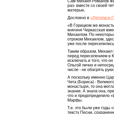
Сам Михаил Романов жи
раз- вместе со своей тет
матерью.
Дословно в
«Летописи 
«В Горицком же монасты
княгиня Черкасская вме
Михаилом. По некоторым
отроком Михаилом, здес
уже после переселилис
Таким образом, Михаил
перед переселением в К
исключать и того, что о
Ольгой лично и непосре
числе - не обагрять руки
А поскольку именно Цар
Чета (Бориса) - Великог
монастыря, то она могл
знание. А знала она, пр
что и предопределило 
Марфы.
Т.е. это были уже годы 
тексту Песни, сохранен