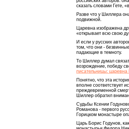
российских авторов: он
сказать словами Гете, «
Разве что у Шиллера он
подвижной.
Царевна изображена дру
«открывает всю свою 
И если у русских автор
том, что они - безвинн
падающие в темноту.
То Шиллер думал связат
возрождение, победу све
писательницы: царевна 
Понятно, что эта истор
вполне соответствует ис
преждевременной смерт
Шиллер обратил вниман
Судьбы Ксении Годунов
Романова - первого русс
Горицком монастыре оп
Царь Борис Годунов, как
монастырьи Федора Ник