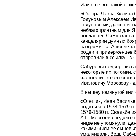
Или ещё вот такой сюже
«Сестра Якова Зюзина 
Годуновым Алексеем Ив
Годуновыми, даже весьм
неблагоприятным для Як
посланцев Самозванца н
канцелярии думных бояр
разгрому…». А после ка
родни и приверженцев б
отправили в ссылку - в
Сабуровы подверглись 
некоторые их потомки, 
частности, это относитс
Ивановичу Морозову - д
В вышеупомянутой книге
«Отец их, Иван Василье
родиться в 1578-1579 гг
1579-1580 гг. Свадьба и
А.Е. Морозова недолго п
нигде не упомянули, да
какими были ее сыновья
умалчивали. Ведь Сабур