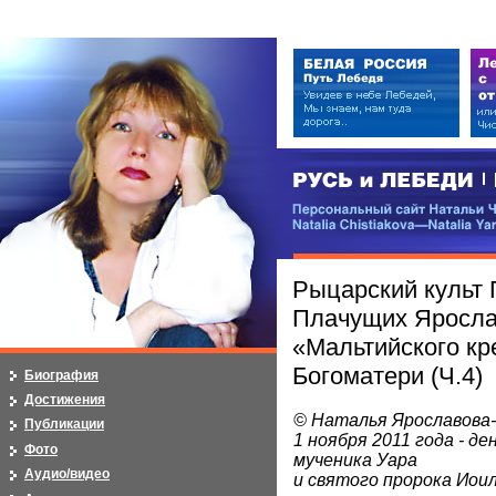
РУСЬ и ЛЕБЕДИ | RUSI — LEB
Персональный сайт Натальи Чистя
Natalia Chistiakova—Natalia Yarosla
Рыцарский культ 
Плачущих Яросла
«Мальтийского кр
Богоматери (Ч.4)
Биография
Достижения
© Наталья Ярославова
Публикации
1 ноября 2011 года - де
Фото
мученика Уара
Аудио/видео
и святого пророка Иои