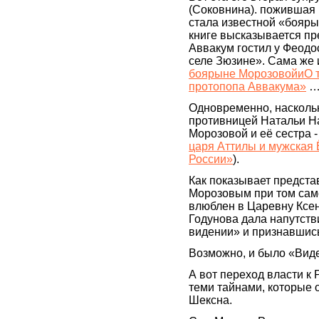
(Соковнина). пожившая 
стала известной «бояры
книге высказывается пр
Аввакум гостил у Феод
селе Зюзине». Сама же 
боярыне МорозовойиО т
протопопа Аввакума»
Одновременно, насколь
противницей Натальи Н
Морозовой и её сестра -
царя Аттилы и мужская 
России»
).
Как показывает предста
Морозовым при том сам
влюблен в Царевну Ксен
Годунова дала напутств
видении» и признавшись
Возможно, и было «Виде
А вот переход власти к 
теми тайнами, которые 
Шексна.