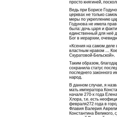
просто княгиней, поскол
Ведь при Борисе Годуно
церквах не только самом
меры по укреплению цар
Годунова не имела прав
была: дочь царя и факт
единственный для неё до
Бог в иерархии, очевид
«Ксения на самом деле
властным нравом … Кое-
Скуратовой-Бельской».
Таким образом, благода
сохранила статус после
последнего законного и
народ.
В данном случае, я назв
мать императора Констан
начале 270-х года Елен
Хлора, т.е. есть неофи
февраля272 года в горо
Флавия Валерия Аврели
Константина Великого, 