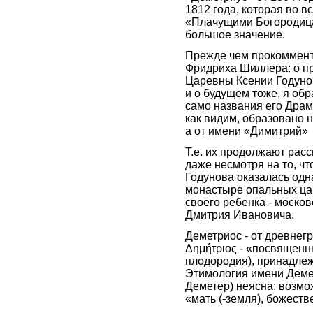
1812 года, которая во в
«Плачущими Богородиц
большое значение.
Прежде чем прокоммент
Фридриха Шиллера: о п
Царевны Ксении Годуново
и о будущем тоже, я об
само названия его Драм
как видим, образовано н
а от имени «Димитрий»
Т.е. их продолжают рас
даже несмотря на то, ч
Годунова оказалась одн
монастыре опальных цар
своего ребенка - моско
Дмитрия Ивановича.
Деметриос - от древнег
Δημήτριος - «посвященн
плодородия), принадле
Этимология имени Деметр
Деметер) неясна; возмо
«мать (-земля), божест