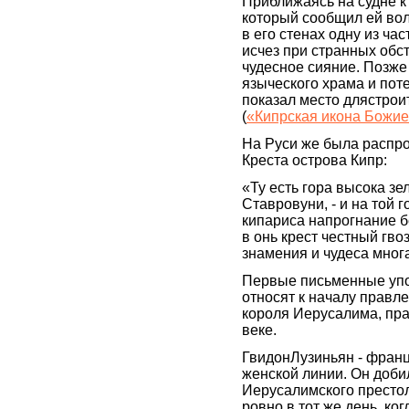
Приближаясь на судне к
который сообщил ей вол
в его стенах одну из ча
исчез при странных обс
чудесное сияние. Позж
языческого храма и поте
показал место длястро
(
«Кипрская икона Божие
На Руси же была распр
Креста острова Кипр:
«Ту есть гора высока зе
Ставровуни, - и на той 
кипариса напрогнание б
в онь крест честный гво
знамения и чудеса мног
Первые письменные уп
относят к началу правл
короля Иерусалима, прав
веке.
ГвидонЛузиньян - франц
женской линии. Он доби
Иерусалимского престо
ровно в тот же день, ко