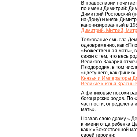
В православии почитает
по имени Димитрий: Ди
Димитрий Ростовский (п
на-Дону) и князь Димитр
канонизированный в 1988
Димитрий, Митрий, Мит
Толкование смысла Дем
одновременно, как «Пл
«Божественная мать», в
связи с тем, что весь ро
Великого Захария отме
Плодородия, в том числе 
«цветущего, как финик» 
Князья и Императоры Дм
Великие князья Красные
А финиковые посохи рас
богоцарских родов. По «
частности, определена 
мать».
Назвав свою драму « Де
к имени отца ребенка Ца
как к «Божественной ма
своей героини: