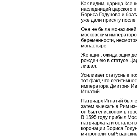
Как видим, царица Ксени
наследницей царского п
Бориса Годунова и брата
уже дали присягу после
Она не была монахиней н
московским императоро
беременности, несмотря
монастыре.
Женщин, ожидающих дете
рожден ею в статусе Ца
лишал.
Усиливает статусные п
тот факт, что легитимно
императора Дмитрия Ив
Игнатий.
Патриарх Игнатий был 
затем выехать в Рим из-
он был епископом в гор
В 1595 году прибыл Мос
патриархата и остался 
коронации Бориса Годун
митрополитомРязанским 