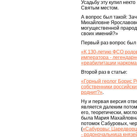
Усадьбу эту купил нект
Святым местом.
А вопрос был такой: За
Михайловне Ярославово
могущественной прарод
своих имений?»
Первый раз вопрос был 
«К 130-летию ФСО родо
императора - легендарн
«реабилитации нарком
Второй раз в статье:
«Горный геолог Борис Р
собственники российских
роднит?»
.
Ну и первая версия отв
является далеким пото
его, теоретически, могл
была Мария Махайловна
потомок Сабуровых, че
(
«Сабуровы: Царедворцы
- родоночальница княз