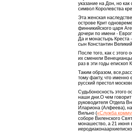
указание на Дон, но как
символ Королевства кр
Эта женская наследстве
острове Крит одновреме
финникийского царя Аге
дочери по имени - Европ
Да и монастырь Креста 
сын Константин Великий
После того, как с этого
их сменили Венецианцы. 
раз в эти годы епископ 
Таким образом, все,рас
тому факту, что именно
русский престол москов
Судьбоносность этого о
наши дни.О чем говорит 
руководителя Отдела В
Илариона (Алфеева), нач
Вильно (
«Служба комму
соборе Виленского Свя
монашество, а 21 июня 
иеродиаконаархиеписко