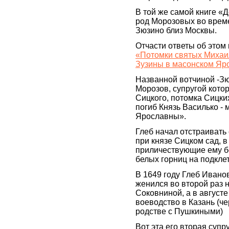
В той же самой книге «Д
род Морозовых во врем
Зюзино близ Москвы.
Отчасти ответы об этом 
«Потомки святых Михаи
Зузины в масонском Яр
Названной вотчиной -З
Морозов, супругой кото
Сицкого, потомка Сицких
погиб Князь Василько -
Ярославны».
Глеб начал отстраивать
при князе Сицком сад, 
приличествующие ему бо
белых горниц на подкле
В 1649 году Глеб Ивано
женился во второй раз 
Соковниной, а в августе
воеводство в Казань (ч
родстве с Пушкиными)
Вот эта его вторая суп