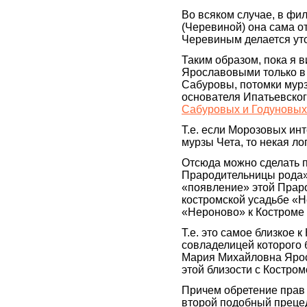
Во всяком случае, в ф
(Черевиной) она сама от
Черевиным делается уто
Таким образом, пока я
Ярославовыми только в то
Сабуровы, потомки мурз
основателя Ипатьевског
Сабуровых и Годуновы
Т.е. если Морозовых ин
мурзы Чета, то некая ло
Отсюда можно сделать 
Прародительницы рода» 
«появление» этой Прар
костромской усадьбе «
«Нероново» к Костроме
Т.е. это самое близкое 
совладелицей которого
Мария Михайловна Ярос
этой близости с Костром
Причем обретение прав 
второй подобный прецед