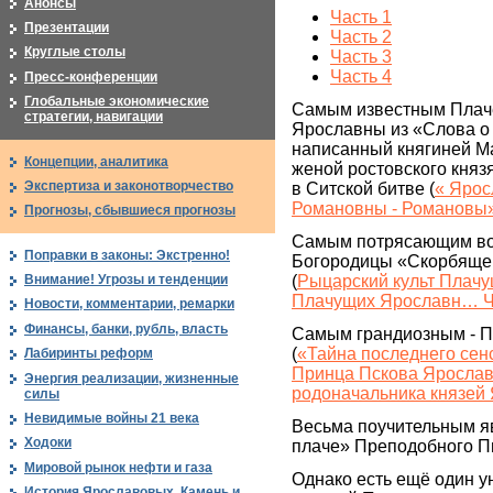
Анонсы
Часть 1
Презентации
Часть 2
Круглые столы
Часть 3
Часть 4
Пресс-конференции
Глобальные экономические
Самым известным Плаче
стратегии, навигации
Ярославны из «Слова о 
написанный княгиней М
Концепции, аналитика
женой ростовского княз
Экспертиза и законотворчество
в Ситской битве (
« Ярос
Романовны - Романовы
Прогнозы, сбывшиеся прогнозы
Самым потрясающим во
Поправки в законы: Экстренно!
Богородицы «Скорбящей
(
Рыцарский культ Плачу
Внимание! Угрозы и тенденции
Плачущих Ярославн… Ч
Новости, комментарии, ремарки
Финансы, банки, рубль, власть
Самым грандиозным - П
(
«Тайна последнего сен
Лабиринты реформ
Принца Пскова Ярослав
Энергия реализации, жизненные
родоначальника князей
силы
Невидимые войны 21 века
Весьма поучительным я
Ходоки
плаче» Преподобного П
Мировой рынок нефти и газа
Однако есть ещё один у
История Ярославовых. Камень и