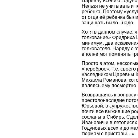
Царевну Ксению Годунову
Нельзя не учитывать и 
ребенка. Поэтому «услу
от отца её ребенка был
защищать было - надо.
Хотя в данном случае, 
толкование» Фридриха Ш
минимум, два искажения
толкователя. Наряду с 
вполне мог поменять тр
Просто в этом, несколь
«переброс». Т.е. своего
наследником Царевны Кс
Михаила Романова, кото
являясь ему посмертно
Возвращаясь к вопросу
престолонаследие пото
Юрьевой, в супружестве
почти все выжившие ро
сосланы в Сибирь. Сдел
Иванович и в летопися
Годуновых всех и до ма
тюрмам с приставы…»