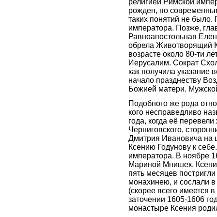
религией Римской импер
рожден, по современным
таких понятий не было.
императора. Позже, гла
Равноапостольная Елен
обрела Животворящий Кр
возрасте около 80-ти л
Иерусалим. Сократ Схола
как получила указание 
начало празднеству Во
Божией матери. Мужско
Подобного же рода отн
кого несправедливо наз
года, когда её перевел
Черниговского, сторонн
Дмитрия Ивановича на ц
Ксению Годунову к себе
императора. В ноябре 1
Мариной Мнишек, Ксени
пять месяцев постригли
монахинею, и сослали в
(скорее всего имеется в
заточении 1605-1606 год
монастыре Ксения роди