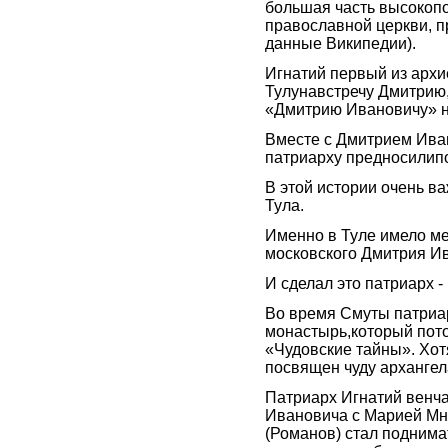
большая часть высокоп
православной церкви, п
данные Википедии).
Игнатий первый из архи
Тулунавстречу Дмитрию,
«Дмитрию Ивановичу» н
Вместе с Дмитрием Иван
патриарху предносилипо
В этой истории очень в
Тула.
Именно в Туле имело м
московского Дмитрия Ив
И сделал это патриарх -
Во время Смуты патриа
монастырь,который пото
«Чудовские тайны». Хот
посвящен чуду архангел
Патриарх Игнатий венч
Ивановича с Марией Мни
(Романов) стал поднима