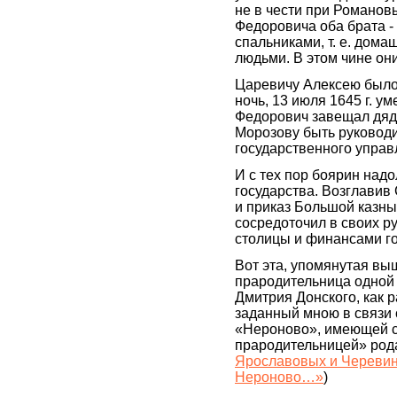
не в чести при Романо
Федоровича оба брата - 
спальниками, т. е. до
людьми. В этом чине они
Царевичу Алексею было т
ночь, 13 июля 1645 г. у
Федорович завещал дяд
Морозову быть руководи
государственного управ
И с тех пор боярин над
государства. Возглавив 
и приказ Большой казн
сосредоточил в своих р
столицы и финансами г
Вот эта, упомянутая вы
прародительница одной 
Дмитрия Донского, как 
заданный мною в связи
«Нероново», имеющей с
прародительницей» род
Ярославовых и Черевин
Нероново…»
)