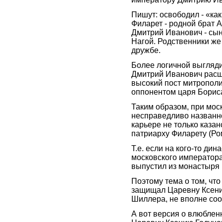
Пишут: освободил - «как
Филарет - родной брат 
Дмитрий Иванович - сын
Нагой. Родственники же 
дружбе.
Более логичной выгляди
Дмитрий Иванович расш
высокий пост митрополи
оппонентом царя Борис
Таким образом, при мо
несправедливо названно
карьере не только казан
патриарху Филарету (Ро
Т.е. если на кого-то дин
московского императора
выпустил из монастыря 
Поэтому тема о том, что
защищал Царевну Ксению
Шиллера, не вполне соо
А вот версия о влюбле