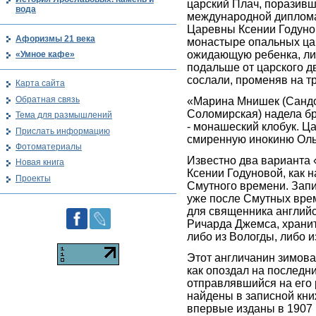
царский Плач, поразив
вода
международной дипломат
Царевны Ксении Годуно
Афоризмы 21 века
монастыре опальных цар
ожидающую ребенка, ли
«Умное кафе»
подальше от царского д
сослали, променяв на т
Карта сайта
Обратная связь
«Марина Мнишек (Сандо
Соломирская) надела б
Тема для размышлений
- монашеский клобук. Ц
Прислать информацию
смиренную инокиню Оль
Фотоматериалы
Известно два варианта
Новая книга
Ксении Годуновой, как 
Проекты
Смутного времени. Запи
уже после Смутных врем
для священника английс
Ричарда Джемса, хранит
либо из Вологды, либо и
Этот англичанин зимова
как опоздал на последни
отправлявшийся на его 
найдены в записной кн
впервые изданы в 1907 г