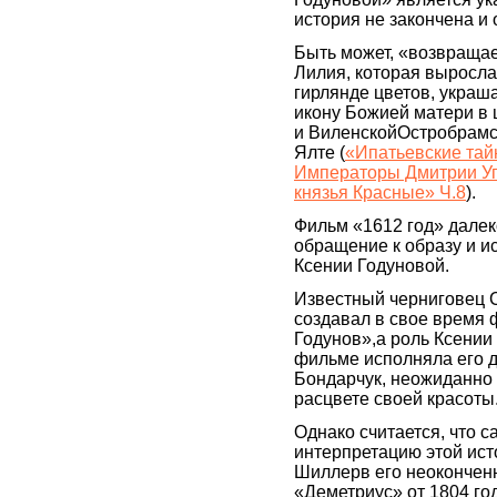
история не закончена и
Быть может, «возвращае
Лилия, которая выросла
гирлянде цветов, укра
икону Божией матери в
и ВиленскойОстробрамс
Ялте (
«Ипатьевские тай
Императоры Дмитрии Уг
князья Красные» Ч.8
).
Фильм «1612 год» далек
обращение к образу и 
Ксении Годуновой.
Известный черниговец 
создавал в свое время
Годунов»,а роль Ксении
фильме исполняла его д
Бондарчук, неожиданно
расцвете своей красоты
Однако считается, что 
интерпретацию этой ист
Шиллерв его неокончен
«Деметриус» от 1804 год