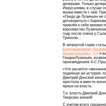
дочерьми. Только дочер
Иерусалима, в случае с
жизни вместе с ней. Пр
«Гвидо де Лузиньян не с
договориться с баронам
привлёк к себе множест
королевство Лузиньянов
году после плена у Сал
Триполи…
В четвертой главе стат
Брянчаниновой, Академи
Архангельское», Ч.4
я вы
ГвидонЛузиньян, возмож
произведениях А.С.Пушк
«Что касается «механизм
подобная же история, по
Дмитрий Донской женилс
престола и вместе жено
ярлык на власть.
Т.е. власть Дмитрий Дон
Тверских князей!
С учетом всего сказанн