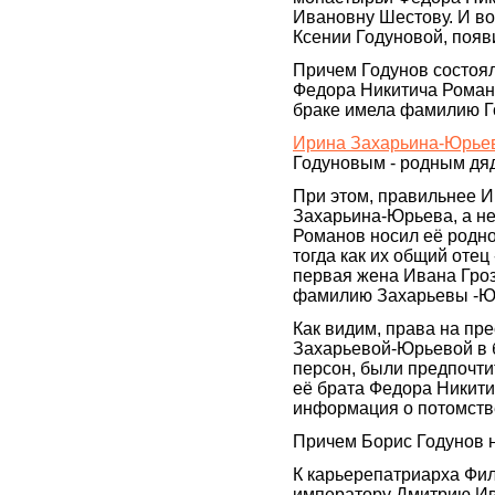
Ивановну Шестову. И во
Ксении Годуновой, появ
Причем Годунов состоял
Федора Никитича Роман
браке имела фамилию Г
Ирина Захарьина-Юрье
Годуновым - родным дя
При этом, правильнее И
Захарьина-Юрьева, а н
Романов носил её родно
тогда как их общий отец 
первая жена Ивана Гроз
фамилию Захарьевы -Ю
Как видим, права на пр
Захарьевой-Юрьевой в б
персон, были предпочти
её брата Федора Никити
информация о потомстве 
Причем Борис Годунов 
К карьерепатриарха Фил
императору Дмитрию Ива