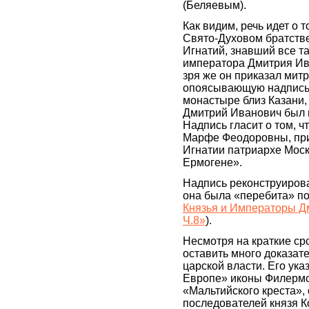
(Беляевым).
Как видим, речь идет о
Свято-Духовом братстве
Игнатий, знавший все т
императора Дмитрия Ив
зря же он приказал мит
опоясывающую надпись
монастыре близ Казани,
Дмитрий Иванович был 
Надпись гласит о том, 
Марфе Феодоровны, при
Игнатии патриархе Моск
Ермогене».
Надпись реконструирова
она была «перебита» по
Князья и Императоры Дм
Ч.8»
).
Несмотря на краткие ср
оставить много доказат
царской власти. Его ук
Европе» иконы Филермс
«Мальтийского креста»
последователей князя К