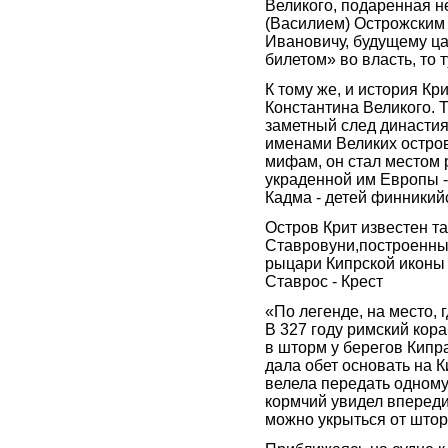
Великого, подаренная 
(Василием) Острожским
Ивановичу, будущему ца
билетом» во власть, то 
К тому же, и история К
Константина Великого. Т.
заметный след династия
именами Великих остров 
мифам, он стал местом 
украденной им Европы -
Кадма - детей финникий
Остров Крит известен т
Ставровуни,построенны
рыцари Кипрской иконы
Ставрос - Крест
«По легенде, на место, 
В 327 году римский кор
в шторм у берегов Кипр
дала обет основать на К
велела передать одному
кормчий увидел впереди 
можно укрыться от штор