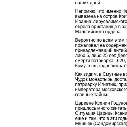
наших дней.
Напомню, что именно Ф
вывезена на остров Кри
Иоанна Иерусалимского»
обрела пристанище в за
Мальтийского ордена.
Вероятно по всем этим 
пожаловал на содержан
принадлежавший витебс
либо 5, либо 25 лет. Дел
смерти патриарха 1620,
Кому-то выгодно «играть
Как видим, в Смутные в
Чудов монастырь, доста
патриарху Игнатию, при
императора московског
главные тайны.
Царевне Ксении Годунов
пришлось много скитать
Ситуация Царицы Ксени
ещё и тем, что в эти г
Мнишек (Сандомирская)