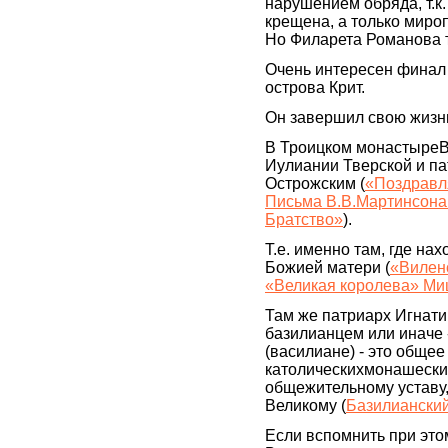
нарушением обряда, т.к
крещена, а только мироп
Но Филарета Романова 
Очень интересен финал 
острова Крит.
Он завершил свою жизнь
В Троицком монастыреВ
Иулиании Тверской и п
Острожским (
«Поздравл
Письма В.В.Мартинсона
Братство»
).
Т.е. именно там, где н
Божией матери (
«Вилен
«Великая королева» Ми
Там же патриарх Игнатий
базилианцем или иначе 
(василиане) - это общее
католическихмонашески
общежительному уставу,
Великому (
Базилиански
Если вспомнить при это