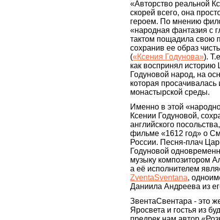
«Авторство реальной Кс
скорей всего, она прост
героем. По мнению фило
«народная фантазия с г
тактом пощадила свою 
сохранив ее образ чис
(
«Ксения Годунова»
). Т
как воспринял историю
Годуновой народ, на ос
которая просачивалась 
монастырской среды.
Именно в этой «народн
Ксении Годуновой, сох
английского посольства
фильме «1612 год» о С
России. Песня-плач Ца
Годуновой одновременн
музыку композитором А
а её исполнителем являе
ZventaSventana
, одноим
Даниила Андреева из ег
ЗвентаСвентара - это ж
Яросвета и гостья из бу
предрек нам автор «Роз