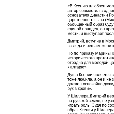
«В Ксению влюблен моло
автор совместил в одно
основателя династии Ро
царственного сына (Мих
обобщенный образ будущ
единой правде», он прет
мести, и выступает пос
Дмитрий, вступив в Моск
взгляда и решает женит
Но по приказу Марины К
исторического прототип
отрадна для молодой ца
к алтарю».
Душа Ксении является з
тоже любила, а он и не з
должен «спокойно дожид
рук в крови».
У Шиллера Дмитрий верит
на русской земле, не уз
играть роль. Судя по с
образ Ксении у Шиллера