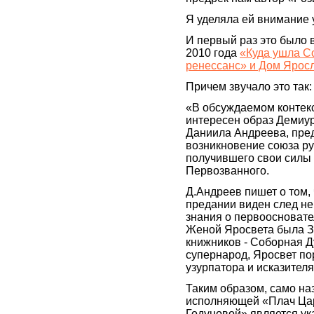
Я уделяла ей внимание
И первый раз это было в
2010 года
«Куда ушла С
ренессанс» и Дом Ярос
Причем звучало это так:
«В обсуждаемом контек
интересен образ Демиур
Даниила Андреева, пре
возникновение союза ру
получившего свои силы
Первозванного.
Д.Андреев пишет о том,
предании виден след не
знания о первоосновате
Женой Яросвета была Зв
книжников - Соборная 
супернарод, Яросвет по
узурпатора и исказител
Таким образом, само на
исполняющей «Плач Ца
Годуновой» является ука