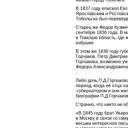
В 1837 году епископ Ев
Ярославским и Ростовски
Тобольска был переведен
Старец же Федор Кузми
сентябре 1836 года. В 
в Томскую область, где 
избушке.
В этом же 1836 году гу
Горчаков, Пётр Дмитриев
Горчакова, возможно уж
Федора Александровича
.
Либо дочь П.Д.Горчакова
период, когда её отца 
-губернатором и они жил
биографии П.Д.Горчаков
Странно, что никто не о
«В 1845 году брат Ува
в Москву в связи со см
весьма интересное пись