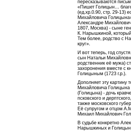
пересказываются письма
«Пишет Голицын… благод
(ед.хр.0.90, стр. 29-13)
Михайловича Голицына». 
Александре Михайловиче
1807, Москва) - сыне ге
К. Нарышкиной, который
Тем более, родство с Н
круг».
И вот теперь, год спуст
сын Натальи Михайловн
родственник её мужа) с
захоронения вместе с 
Голицыным (1723 г.р.).
Дополняет эту картину т
Михайловича Голицына
(Голицына) - дочь кравч
псковского и дерптского
также московского губ
Её супругом и отцом А.
Михаил Михайлович Голи
В судьбе конкретно Але
Нарышкиных и Голицыных