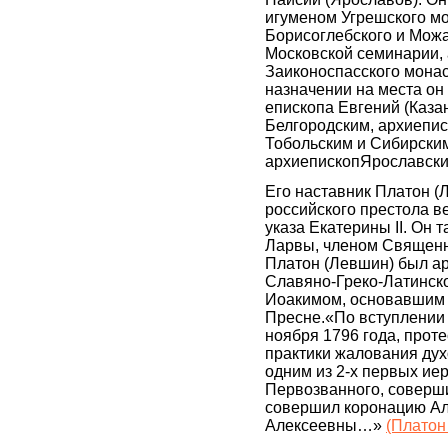
игуменом Угрешского м
Борисоглебского и Можа
Московской семинарии,
Заиконоспасского монас
назначении на места он
епископа Евгений (Каза
Белгородским, архиепи
Тобольским и Сибирским
архиепископЯрославски
Его наставник Платон (
российского престола в
указа Екатерины II. Он
Ларвы, членом Священн
Платон (Левшин) был а
Славяно-Греко-Латинск
Иоакимом, основавшим 
Пресне.«По вступлении
ноября 1796 года, прот
практики жалования дух
одним из 2-х первых ие
Первозванного, соверши
совершил коронацию Але
Алексеевны…»
(Платон