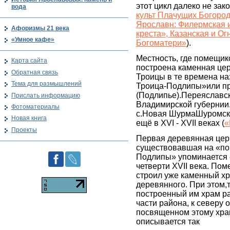
этот цикл далеко не зако
вода
культ Плачущих Богоро
Ярославн: Филермская 
Афоризмы 21 века
креста», Казанская и О
«Умное кафе»
Богоматери»
).
Местность, где помещи
Карта сайта
построена каменная це
Обратная связь
Троицы в те времена на
Тема для размышлений
Троица-Подлипы»или п
(Подлипье).Переяславск
Прислать информацию
Владимирской губернии
Фотоматериалы
с.Новая ШурмаШуромско
Новая книга
ещё в XVI - XVII веках (
«
Проекты
Первая деревянная цер
существовавшая на «по
Подлипы» упоминается 
четверти XVII века. По
строил уже каменный хр
деревянного. При этом,
построенный им храм р
части района, к северу 
посвященном этому храм
описывается так