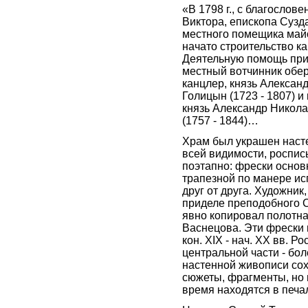
«В 1798 г., с благослов
Виктора, епископа Сузда
местного помещика май
начато строительство к
Деятельную помощь при 
местный вотчинник обер
канцлер, князь Алексан
Голицын
(1723 - 1807) 
князь Александр Никол
(1757 - 1844)…
Храм был украшен наст
всей видимости, роспис
поэтапно: фрески основ
трапезной по манере и
друг от друга. Художник
приделе преподобного 
явно копировал полотна
Васнецова. Эти фрески
кон. XIX - нач. XX вв. Р
центральной части - бол
настенной живописи со
сюжеты, фрагменты, но 
время находятся в печа