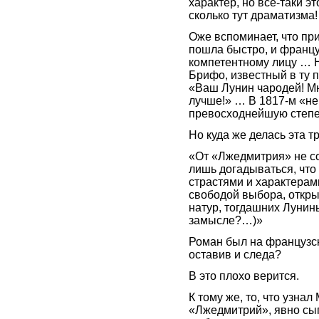
характер, но все-таки э
сколько тут драматизма
Оже вспоминает, что пр
пошла быстро, и францу
компетентному лицу … 
Брифо, известный в ту 
«Ваш Лунин чародей! М
лучше!» … В 1817-м «н
превосходнейшую степ
Но куда же делась эта 
«От «Лжедмитрия» не со
лишь догадываться, что
страстями и характерам
свободой выбора, откры
натур, тогдашних Лунин
замысле?…)»
Роман был на французск
оставив и следа?
В это плохо верится.
К тому же, то, что узна
«Лжедмитрий», явно сыг