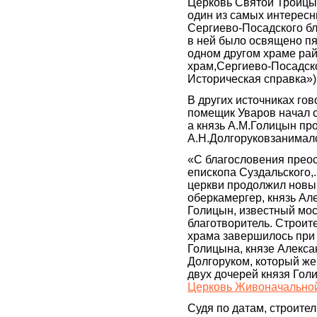
Церковь Святой Троицы
один из самых интерес
Сергиево-Посадского бл
в ней было освящено пя
одном другом храме ра
храм,Сергиево-Посадско
Историческая справка»)
В других источниках гов
помещик Уваров начал с
а князь А.М.Голицын пр
А.Н.Долгоруковзанималс
«С благословения прео
епископа Суздальского,
церкви продолжил новы
оберкамергер, князь А
Голицын, известный мо
благотворитель. Строит
храма завершилось при
Голицына, князе Алекс
Долгоруком, который же
двух дочерей князя Гол
Церковь Живоначально
Судя по датам, строите