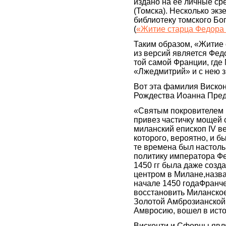
издано на ее личные ср
(Томска). Несколько эк
библиотеку томского Б
(
«Житие старца Федора 
Таким образом, «Житие 
из версий является Фе
той самой Франции, где
«Лжедмитрий» и с нею з
Вот эта фамилия Вискон
Рождества Иоанна Пред
«Святым покровителем 
привез частичку мощей 
миланский епископ IV в
которого, вероятно, и 
те времена был настоль
политику императора Фео
1450 гг была даже созд
центром в Милане,назва
начале 1450 годаФранче
восстановить Миланское
Золотой Амброзианской
Амвросию, вошел в ист
Висконти и Сфорцы явл