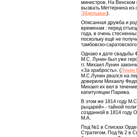
министров. На Венском 
вызвать Меттерниха из-
Эйдельман
).
Описанная дружба и род
временам : перед отъез
года, в очень стесненн
поскольку ещё не получ
тамбовско-саратовского
Однако к дате свадьбы 
М.С. Лунин был уже гер
гг. Михаил Лунин закон
«За храбрость». (
Лунин 
М.С.Лунин рвался на пе
доверили Михаилу Федор
Михаил их вел в течени
капитуляции Парижа.
В этом же 1814 году М.
рыцарей» - тайной поли
созданной в 1814 году
М.А.
Под №1 в Списках Орде
Стратегом. Под № 2 в С