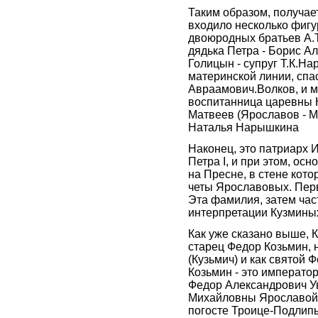
Таким образом, получае
входило несколько фигу
двоюродных братьев А.Т
дядька Петра - Борис А
Голицын - супруг Т.К.На
материнской линии, спас
Авраамович.Волков, и м
воспитанница царевны 
Матвеев (Ярославов - М
Наталья Нарышкина
Наконец, это патриарх 
Петра I, и при этом, о
на Пресне, в стене кот
четы Ярославовых. Пер
Эта фамилия, затем час
интерпретации Кузмины
Как уже сказано выше, 
старец Федор Козьмин, 
(Кузьмич) и как святой 
Козьмин - это император
Федор Александрович У
Михайловны Ярославой,
погосте Троице-Подлип