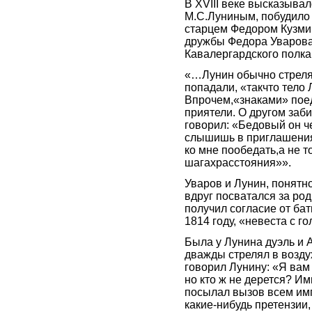
В XVIII веке высказыва
М.С.Луниным, побудило
старцем Федором Кузми
дружбы Федора Уварова
Кавалергардского полка
«…Лунин обычно стрелял 
попадали, «такчто тело
Впрочем,«знаками» поед
приятели. О другом заб
говорил: «Бедовый он ч
слышишь в приглашения
ко мне пообедать,а не т
шагахрасстояния»».
Уваров и Лунин, понятн
вдруг посватался за ро
получил согласие от ба
1814 году, «невеста с г
Была у Лунина дуэль и
дважды стрелял в возд
говорил Лунину: «Я ва
но кто ж не дерется? Им
посылал вызов всем имп
какие-нибудь претензии