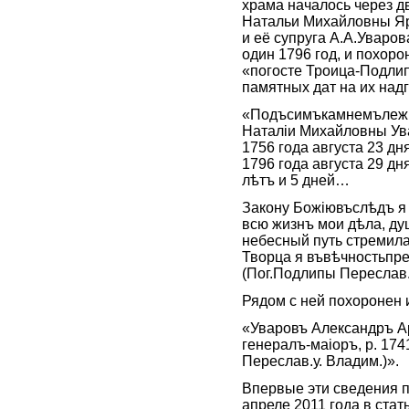
храма началось через д
Натальи Михайловны Я
и её супруга А.А.Уваро
один 1796 год, и похор
«погосте Троица-Подлип
памятных дат на их над
«Подъсимъкамнемълежи
Наталiи Михайловны Ув
1756 года августа 23 дн
1796 года августа 29 дн
лѣтъ и 5 дней…
Закону Божiювъслѣдъ я 
всю жизнъ мои дѣла, ду
небесный путь стремила
Творца я въвѣчностьпр
(Пог.Подлипы Переслав.у
Рядом с ней похоронен 
«Уваровъ Александръ А
генералъ-маiоръ, р. 174
Переслав.у. Владим.)».
Впервые эти сведения 
апреле 2011 года в стат