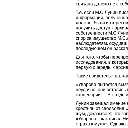
связана далеко не с со
Т.е. если М.С.Лунин пи
информации, полученной
должны были интересова
получить доступ к архив
собственности М.С.Луни
спор за имущество М.С.
наблюдателям, осудивши
последующем он раская
Для того, чтобы перепро
исследования, в которы
первую очередь, к архи
Такие свидетельства, ка
«Уварова пытается вызв
неудачно, они остались
канцелярии … В стыде и
Лунин завещал имение к
крестьян от своеволия 
шум, доказывает, что з
«Уварова, - как писал Н
страха к мужу». Однако 