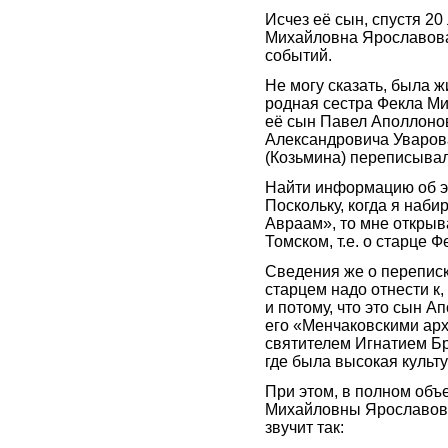
Исчез её сын, спустя 20 
Михайловна Ярославова
событий.
Не могу сказать, была 
родная сестра Фекла Ми
её сын Павел Аполлоно
Александровича Уваров
(Козьмина) переписывал
Найти информацию об эт
Поскольку, когда я наб
Авраам», то мне откры
Томском, т.е. о старце 
Сведения же о перепис
старцем надо отнести к,
и потому, что это сын 
его «Менчаковскими арх
святителем Игнатием Бр
где была высокая культ
При этом, в полном об
Михайловны Ярославово
звучит так: