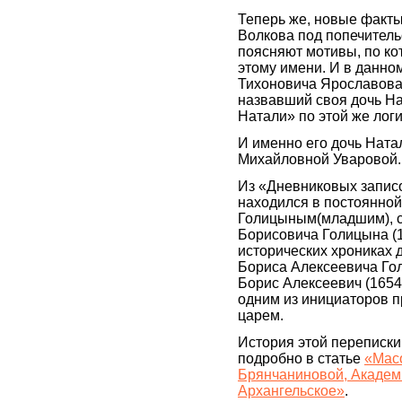
Теперь же, новые факты
Волкова под попечител
поясняют мотивы, по к
этому имени. И в данно
Тихоновича Ярославова
назвавший своя дочь На
Натали» по этой же логи
И именно его дочь Ната
Михайловной Уваровой.
Из «Дневниковых записо
находился в постоянной
Голицыным(младшим), с
Борисовича Голицына (1
исторических хрониках д
Бориса Алексеевича Гол
Борис Алексеевич (165
одним из инициаторов п
царем.
История этой переписки
подробно в статье
«Масо
Брянчаниновой, Академи
Архангельское»
.