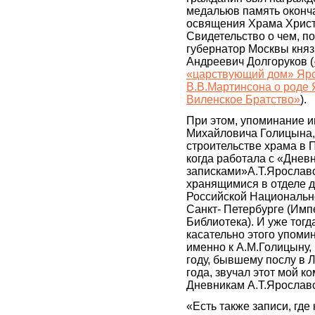
медальюв память оконча
освящения Храма Христ
Свидетельство о чем, п
губернатор Москвы кня
Андреевич Долгоруков (
«царствующий дом» Яр
В.В.Мартинсона о роде
Виленское Братство»
).
При этом, упоминание 
Михайловича Голицына,
строительстве храма в П
когда работала с «Дне
записками»А.Т.Ярославо
хранящимися в отделе 
Российской Национальн
Санкт- Петербурге (Имп
Библиотека). И уже тогд
касательно этого упоми
именно к А.М.Голицыну,
году, бывшему послу в 
года, звучал этот мой к
Дневникам А.Т.Ярославо
«Есть также записи, где 