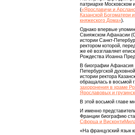
патриархе Московском 
(
«Ярославичи и Арслано
Казанской Богоматери и
княжеского Дома»
).
Однако впервые упомин
Свияжском Афанасии (Со
истории Санкт-Петербур
ректором которой, пере
же её возглавляет епис
Рождества Иоанна Пред
В биографии Афанасия (
Петербургской духовной 
истории ректора Казанс
обращалась в восьмой г
захоронения в храме Ро
Ярославовых и грузинс
В этой восьмой главе м
И именно представители
Франции биографию стар
Сфорца и ВисконтиМил
«На французский язык к