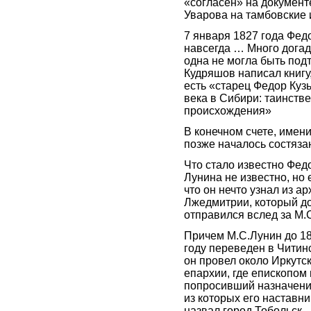
«согласен» на докумен
Уварова на тамбовские 
7 января 1827 года Фед
навсегда … Много догад
одна не могла быть подт
Кудряшов написал книгу,
есть «старец Федор Куз
века в Сибири: таинств
происхождения»
В конечном счете, имен
позже началось состяз
Что стало известно Фед
Лунина не известно, но 
что он нечто узнал из а
Лжедмитрии, который до
отправился вслед за М
Причем М.С.Лунин до 18
году переведен в Читинс
он провел около Иркутс
епархии, где епископом 
попросивший назначения
из которых его наставн
назвал город Тобольск.