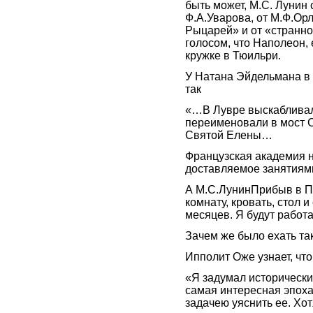
быть может, М.С. Лунин 
Ф.А.Уварова, от М.Ф.Ор
Рыцарей» и от «странн
голосом, что Наполеон,
кружке в Тюильри.
У Натана Эйдельмана в 
так
«…В Лувре выскабливали
переименовали в мост 
Святой Елены…
Французская академия н
доставляемое занятиям
А М.С.ЛунинПрибыв в П
комнату, кровать, стол и
месяцев. Я будут работ
Зачем же было ехать т
Ипполит Оже узнает, что
«Я задумал исторически
самая интересная эпоха
задачею уяснить ее. Хо