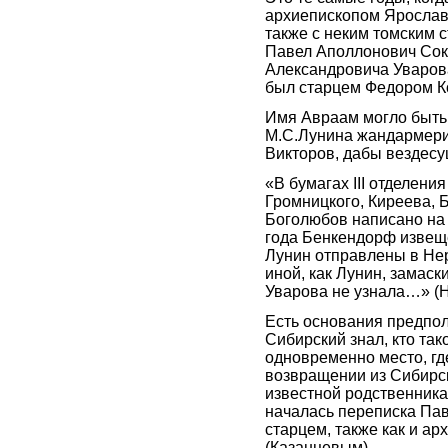
архиепископом Ярославск
также с неким томским 
Павел Аполлонович Сок
Александровича Уварова,
был старцем Федором К
Имя Авраам могло быть 
М.С.Лунина жандармери
Викторов, дабы вездесущ
«В бумагах III отделени
Громницкого, Киреева, 
Боголюбов написано на 
года Бенкендорф извеще
Лунин отправлены в Нер
иной, как Лунин, замас
Уварова не узнала…» (
Есть основания предпол
Сибирский знал, кто так
одновременно место, гд
возвращении из Сибирс
известной родственника
началась переписка Па
старцем, также как и а
(Казанцевым)