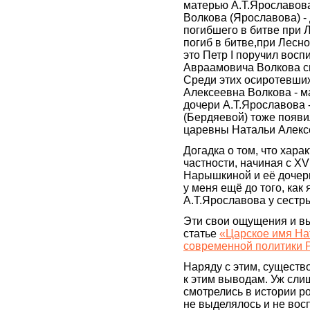
матерью А.Т.Ярославов
Волкова (Ярославова) -
погибшего в битве при Л
погиб в битве,при Лесно
это Петр I поручил вос
Авраамовича Волкова с
Среди этих осиротевших
Алексеевна Волкова - м
дочери А.Т.Ярославова
(Бердяевой) тоже появи
царевны Натальи Алекс
Догадка о том, что хар
частности, начиная с XV
Нарышкиной и её дочер
у меня ещё до того, как
А.Т.Ярославова у сестры
Эти свои ощущения и вы
статье
«Царское имя Нат
современной политики 
Наряду с этим, существ
к этим выводам. Уж сл
смотрелись в истории р
не выделялось и не вос