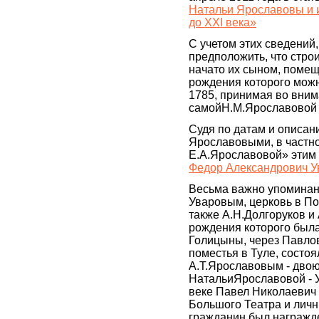
Натальи Ярославовы и и
до XXI века»
С учетом этих сведений
предположить, что стро
начато их сыном, поме
рождения которого можн
1785, принимая во вним
самойН.М.Ярославовой 
Судя по датам и описан
Ярославовыми, в частнос
Е.А.Ярославовой» этим
Федор Александрович У
Весьма важно упоминани
Уваровым, церковь в По
также А.Н.Долгоруков и
рождения которого была
Голицыны, через Павло
поместья в Туле, состоя
А.Т.Ярославовым - дво
НатальиЯрославовой - У
веке Павел Николаевич 
Большого Театра и лич
гражданин был награжд