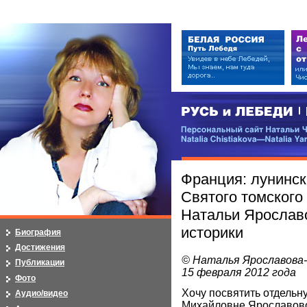
РУСЬ и ЛЕБЕДИ | RUSI — LEB
Персональный сайт Натальи Чистя
Natalia Chistiakova—Natalia Yarosla
Франция: лунинс
Святого томского
Натальи Ярославо
историки
Биография
Достижения
© Наталья Ярославова
Публикации
15 февраля 2012 года
Фото
Хочу посвятить отдельн
Аудио/видео
Михайловне Ярославово