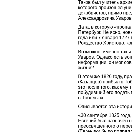
Таков был учитель архие
которого произошел уни
декабристов, прямо пр
Александровича Уваров
Дата, в которую «пропал
Петербург. Не ясно, нов
года или 7 января 1727 
Рождество Христово, ко
Возможно, именно так 
Уваров. Однако есть во
информации, он мог сов
жизни?
В этом же 1826 году, пр
(Казанцев) прибыл в Т
это после того, как ему
побудивший его подать 
в Тобольске.
Описывается эта истори
«30 сентября 1825 года
Евгений был назначен 
преосвященного о перев
(Евгению) было подряд т