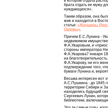
в котором отдала расп
брата отдать ее мужу д
нуждающихся».
Таким образом, она был
жив и находится в Восто
статье:
«Женщины Яросл
Орловы»
.
Причем Е.С.Лунина - Ув
недвижимом имуществе,
Ф.А.Уваровым, и «приос
стороны императора Ни
Ф.А.Уварова7 января 18
на благотворительность.
Ф.А.Уварову, ни его жен
подтверждение того, чт
бумаги Лунина и, вероя
Весьма интересен вот эт
А.С.Пушкина - до 1845 
территории Сибири и З
находились будущий свя
Сергеевич Лунин, котор
библиотеки, включающи
Это те самые годы, когд