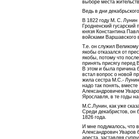
выборе места жительств
Ведь в дни декабрьского
В 1822 году М. С. Лунин
Гродненский гусарский 
князя Константина Пав
войсками Варшавского в
Т.е. он служил Великом
якобы отказался от пре
якобы, потому что посл
принять присягу перед 
В этом и была причина 
встал вопрос о новой пр
жила сестра М.С.- Лунин
надо так понять, вмест
Александровичем Уваро
Ярославля, в те годы на
М.С.Лунин, как уже ска
Среди декабристов, он 
1826 года.
И мне подумалось, что в
Александрович Уваров б
ареста, заставляя супр