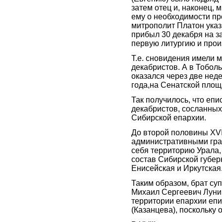
затем отец и, наконец,
ему о необходимости пр
митрополит Платон указ
прибыл 30 декабря на за
первую литургию и прои
Т.е. сновидения имели 
декабристов. А в Тоболь
оказался через две неде
года,на Сенатской площ
Так получилось, что еп
декабристов, сосланных 
Сибирской епархии.
До второй половины XVI
административными гра
себя территорию Урала,
состав Сибирской губер
Енисейская и Иркутская
Таким образом, брат су
Михаил Сергеевич Лунин
территории епархии епи
(Казанцева), поскольку 