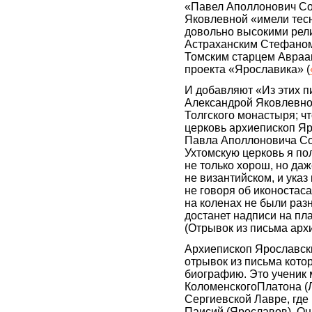
«Павел Аполлонович Со
Яковлевной «имели тесн
довольно высокими рел
Астраханским Стефаном
Томским старцем Авраам
проекта «Ярославика» (
И добавляют «Из этих п
Александрой Яковлевной
Толгского монастыря; ч
церковь архиепископ Яр
Павла Аполлоновича Со
Ухтомскую церковь я по
не только хорош, но даж
не византийском, и указ
не говоря об иконостас
на коленах не были раз
достанет надписи на пла
(Отрывок из письма арх
Архиепископ Ярославск
отрывок из письма кот
биографию. Это ученик 
КоломенскогоПлатона (Л
Сергиевской Лавре, где 
Паисий (Ярославов). Он