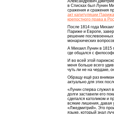
Александрович Дмитриев
в Списках был Лунин Ми
сражения и сражения пр
акт капитуляции Париж
крепостного права в Ро
После 1814 года Михаил
Париже и Европе, заве
решение послевоенных 
монархических вопросов
А Михаил Лунин в 1815 г
где общался с философ
И во всей этой парижск
меня больше всего удив
чуть ли не на чердаке, 
Обращу ещё раз внимани
актуально для этих пос
«Лунин сперва служил в
долги заставили его пок
сделался католиком и п
всякие лишения, давая 
«Лжедмитрий». Это про
языке, который знал лу