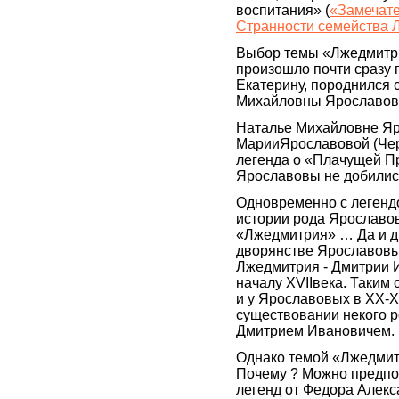
воспитания» (
«Замечате
Странности семейства 
Выбор темы «Лжедмитрий
произошло почти сразу п
Екатерину, породнился 
Михайловны Ярославово
Наталье Михайловне Яро
МарииЯрославовой (Чер
легенда о «Плачущей П
Ярославовы не добились
Одновременно с легенд
истории рода Ярославов
«Лжедмитрия» … Да и д
дворянстве Ярославовых
Лжедмитрия - Дмитрии И
началу XVIIвека. Таким 
и у Ярославовых в XX-X
существовании некого 
Дмитрием Ивановичем.
Однако темой «Лжедмит
Почему ? Можно предпол
легенд от Федора Алекс