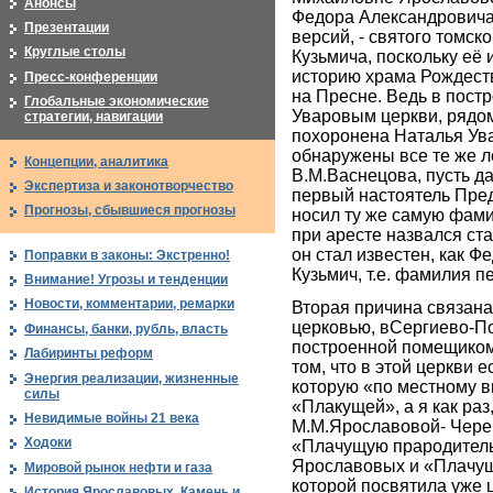
Анонсы
Федора Александровича 
Презентации
версий, - святого томск
Круглые столы
Кузьмича, поскольку её
историю храма Рождест
Пресс-конференции
на Пресне. Ведь в пос
Глобальные экономические
Уваровым церкви, рядом
стратегии, навигации
похоронена Наталья Ув
обнаружены все те же 
Концепции, аналитика
В.М.Васнецова, пусть да
Экспертиза и законотворчество
первый настоятель Пре
Прогнозы, сбывшиеся прогнозы
носил ту же самую фами
при аресте назвался ст
он стал известен, как Ф
Поправки в законы: Экстренно!
Кузьмич, т.е. фамилия п
Внимание! Угрозы и тенденции
Новости, комментарии, ремарки
Вторая причина связана
церковью, вСергиево-По
Финансы, банки, рубль, власть
построенной помещиком
Лабиринты реформ
том, что в этой церкви е
Энергия реализации, жизненные
которую «по местному 
силы
«Плакущей», а я как раз
Невидимые войны 21 века
М.М.Ярославовой- Чере
Ходоки
«Плачущую прародитель
Ярославовых и «Плачущ
Мировой рынок нефти и газа
которой посвятила уже ц
История Ярославовых. Камень и