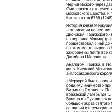
Черниговского через дв
Смоленского тот нечест
московского царства, и 
Китежа в год 6756 (1248
История князя Меркурия
летописании нашествия 
Дионисия Парижского - 
на вершине Монмартра: 
прошествовал с ней до 
на этом месте выросло 
захоронены почти все к
Дагобера I Меровинга.
Аналогом Парижа, в это
князь Киевский Мстисла
англосаксонского короля
«Меркурий был славянин
рода. Мученичество при
Батыя на Смоленск. По
вражеский лагерь где …
Бунина в «Суходоле» вс
большой образ святого 
сандалии и шлем хранят