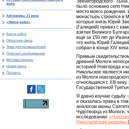
Звенигородского - сына
вода
было основано село Ник
место моего рождения. 
Афоризмы 21 века
монастырь строился в М
которые князь Юрий Зв
«Умное кафе»
(Галицкий) привез с кам
взятия Великого Булгара
Карта сайта
ещё за 150 лет до Ивана
Обратная связь
что князь Юрий Галицки
Тема для размышлений
собрал в конце XIV века
Прислать информацию
Прямым свидетельством 
Фотоматериалы
древней Мологи непоср
историей Новгорода и к
Новая книга
Никольское является ик
Проекты
из Мологи новгородског
относящаяся с XIII веку
Государственной Третья
Я давно изучаю судьбу
и оказалась права в том
аналогом иконы Святит
Чудотворца из Мологи, 
исследовании:
«Чудотво
Николаевская церковь»