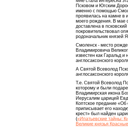
Мне стала интересна эт
Псковом и Югским Дор
именно с помощью Смол
проявилась на камне в 
моего рождения. В мае с
доставлена в псковский
покровительствовал опя
родоначальник князей
Смоленск - место рожде
Владимировича Великог
известен как Гаральд и 
англосаксонского короля
А Святой Всеволод Пско
англосаксонского короля
Т.е. Святой Всеволод Пс
которому и были подар
Владимирская икона Бож
Иерусалим царицей Евд
Коптское предание «Об
приписывает его находк
крест» был найден цари
(
«Ипатьевские тайны: К
Великие князья Красные