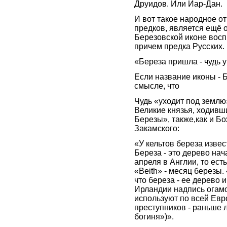
Друидов. Или Йар-Дан.
И вот такое народное от
предков, является ещё 
Березовской иконе восп
причем предка Русских.
«Береза пришла - чудь 
Если название иконы - Б
смысле, что
Чудь «уходит под землю»
Великие князья, ходивши
Березы», также,как и Б
Закамского:
«У кельтов береза извес
Береза - это дерево нач
апреля в Англии, то ест
«Beith» - месяц березы. 
что береза - ее дерево 
Ирландии надпись огамо
используют по всей Евро
преступников - раньше л
богиня»)».