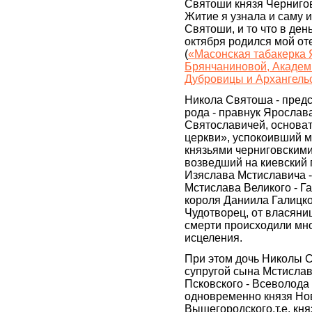
Святоши князя Чернигов
Житие я узнала и саму 
Святоши, и то что в день
октября родился мой о
(
«Масонская табакерка 
Брянчаниновой, Академи
Дубровицы и Архангельс
Никола Святоша - предс
рода - правнук Ярослав
Святославичей, основа
церкви», успокоивший 
князьями черниговскими
возведший на киевский 
Изяслава Мстиславича -
Мстислава Великого - Г
короля Даниила Галицк
Чудотворец, от власяни
смерти происходили мн
исцеления.
При этом дочь Николы 
супругой сына Мстислав
Псковского - Всеволода
одновременно князя Но
Вышегородского,т.е. кня