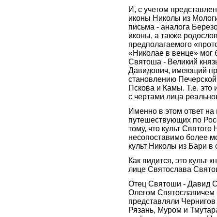
И, с учетом представле
иконы Николы из Мологи
письма - аналога Берез
иконы, а также родосло
предполагаемого «прото
«Николае в венце» мог 
Святоша - Великий княз
Давидович, имеющий пр
становлению Печерской ц
Пскова и Камы. Т.е. это
с чертами лица реальног
Именно в этом ответ на
путешествующих по Рос
тому, что культ Святого
несопоставимо более м
культ Николы из Бари в
Как видится, это культ 
лице Святослава Свято
Отец Святоши - Давид С
Олегом Святославичем 
представляли Чернигов
Рязань, Муром и Тмутар