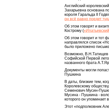
Английский королевский 
Захарьевна основана по
короля Гаральда II Годві
он всё равно поедет ту
Об этом говорят и визи
Кострому (
«Ипатьевский
Об этом говорит и тот 
направлялся список «Но
было приложено письмо
Возможно, В.Н.Татищев о
Софийской Первой летопи
названного брата А.Т.Я
Документы могли попаст
Пушкина
В даты, близкие тем, ко
Королевскому обществу
Семенович Мусин-Пушки
Мусина - Пушкина - воло
которого он упоминает 
Этот «подполковник Але