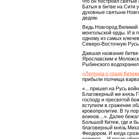
что он построил святые 
Батыя в битве на Сити у
духовные святыни Новго
дедом.
Ведь Новгород Великий 
монгольской орды. И в 
одному из самых ключев
Северо-Восточную Русь
Давшая название битве
Ярославским и Моложски
Рыбинского водохранил
«Легенда о граде Китеж
прибыли полчища варва
«…пришел на Русь войн
Благоверный же князь 
господу и пресвятой бо
вступили в сражение об
кровопролитие. В ту пор
воинов…». Далее бежал 
Большой Китеж, где и б
благоверный князь Мих
Феодором. И когда сраз
великое… И после убие