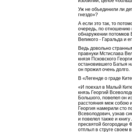
изобилии, целое «больш
Уж не объединили ли де
гнездо»?
А если это так, то пото
очередь, по отношению 
обнаружении потомков В
Великого - Гаральда и е
Ведь довольно странным 
правнуки Мстислава Вел
князя Псковского Георг
остановившего Батыя на
он прожил очень долго.
В «Легенде о граде Кит
«И поехал в Малый Китеж
князь Георгий Всеволодо
Большого, повелел он и
расстояния меж собою и
Георгия намерили сто п
Всеволодович, узнав сие
и повелел также и книг
пресвятой богородице Ф
отплыл в струге своем 