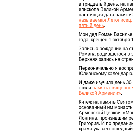
в тридцатый день, на п
епископа Великой Армен
настоящая дата памяти
называемая Летописец, 
пятый день
.
Мой дед Роман Василье
года, крещен 1 октября 
Запись о рождении на ст
Романа родившегося в эт
Верхняя запись на стран
Первоначально я воспри
Юлианскому календарю
И даже изучила день 30 
стиля
память священном
Великой Армении»
.
Китеж на память Святом
основанный им монасты
Армянской Церкви. «Мо
Лонгина, пронзившим ре
Григория. И по предани
храма указал сошедший 