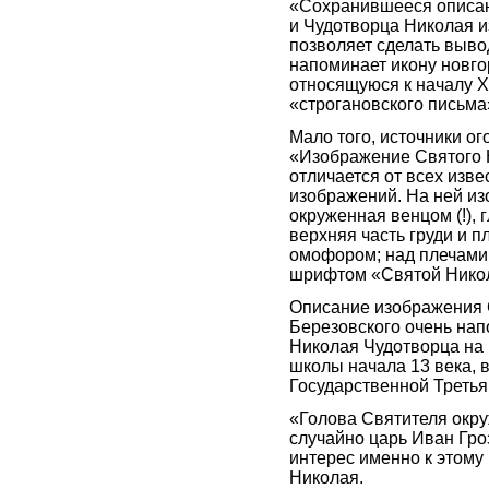
«Сохранившееся описан
и Чудотворца Николая и
позволяет сделать вывод
напоминает икону новго
относящуюся к началу ХI
«строгановского письма
Мало того, источники о
«Изображение Святого 
отличается от всех изв
изображений. На ней из
окруженная венцом (!), 
верхняя часть груди и п
омофором; над плечами 
шрифтом «Святой Ник
Описание изображения 
Березовского очень на
Николая Чудотворца на 
школы начала 13 века, 
Государственной Третья
«Голова Святителя ок
случайно царь Иван Гр
интерес именно к этому
Николая.