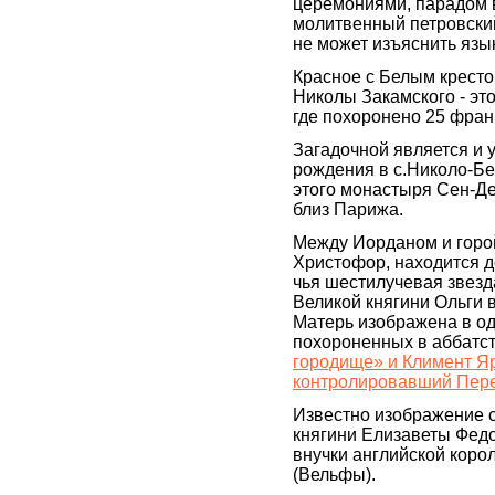
церемониями, парадом 
молитвенный петровский
не может изъяснить язы
Красное с Белым крест
Николы Закамского - эт
где похоронено 25 фран
Загадочной является и 
рождения в с.Николо-Бе
этого монастыря Сен-Де
близ Парижа.
Между Иорданом и горой
Христофор, находится д
чья шестилучевая звез
Великой княгини Ольги 
Матерь изображена в од
похороненных в аббатст
городище» и Климент Яр
контролировавший Перев
Известно изображение с
княгини Елизаветы Фед
внучки английской коро
(Вельфы).