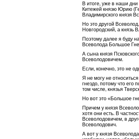
В итоге, уже в наши дн
Китежей князю Юрию (Ге
Владимирского князя В
Но это другой Всеволод
Новгородский, а князь 
Поэтому далее я буду н
Всеволода Большое Гне
А сына князя Псковског
Всеволодовичем.
Если, конечно, это не о
Я не могу не относитьс
гнездо, потому что его 
том числе, князья Тверс
Но вот это «Большое гн
Причем у князя Всеволо
хотя они есть. В частно
Всеволодовичем, в друг
Всеволодович.
А вот у князя Всеволода