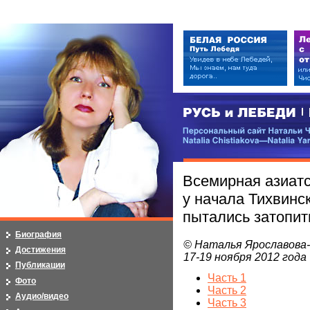
РУСЬ и ЛЕБЕДИ | RUSI — LEB
Персональный сайт Натальи Чистя
Natalia Chistiakova—Natalia Yarosla
Всемирная азиатс
у начала Тихвинс
пытались затопить
Биография
© Наталья Ярославова
Достижения
17-19 ноября 2012 года
Публикации
Часть 1
Фото
Часть 2
Аудио/видео
Часть 3