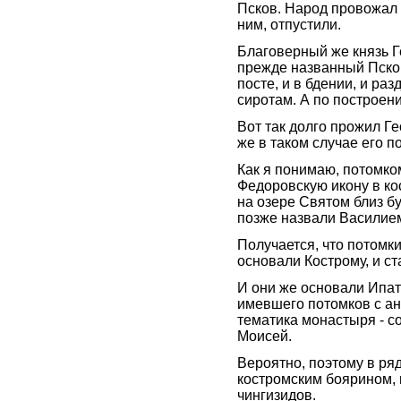
Псков. Народ провожал 
ним, отпустили.
Благоверный же князь Г
прежде названный Псков
посте, и в бдении, и ра
сиротам. А по построени
Вот так долго прожил Г
же в таком случае его п
Как я понимаю, потомко
Федоровскую икону в ко
на озере Святом близ б
позже назвали Василием
Получается, что потомки
основали Кострому, и с
И они же основали Ипат
имевшего потомков с ан
тематика монастыря - с
Моисей.
Вероятно, поэтому в ря
костромским боярином, в
чингизидов.