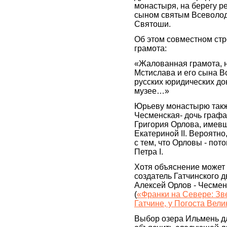
монастыря, на берегу р
сыном святым Всеволод
Святоши.
Об этом совместном стр
грамота:
«Жалованная грамота, н
Мстислава и его сына 
русских юридических до
музее…»
Юрьеву монастырю такж
Чесменская- дочь графа
Григория Орлова, имевш
Екатериной II. Вероятн
с тем, что Орловы - по
Петра I.
Хотя объяснение может б
создатель Гатчинского д
Алексей Орлов - Чесмен
(
«Франки на Севере: Зв
Гатчине, у Погоста Вели
Выбор озера Ильмень д