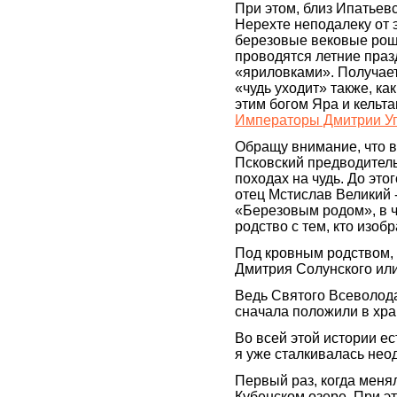
При этом, близ Ипатьевс
Нерехте неподалеку от 
березовые вековые рощ
проводятся летние пра
«яриловками». Получает
«чудь уходит» также, ка
этим богом Яра и кельт
Императоры Дмитрии Угл
Обращу внимание, что в 
Псковский предводитель
походах на чудь. До это
отец Мстислав Великий 
«Березовым родом», в ч
родство с тем, кто изоб
Под кровным родством, 
Дмитрия Солунского или 
Ведь Святого Всеволода
сначала положили в хра
Во всей этой истории е
я уже сталкивалась нео
Первый раз, когда меня
Кубенском озере. При э