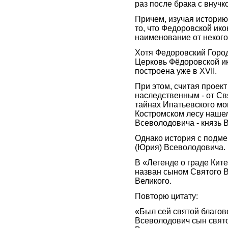
раз после брака с внучк
Причем, изучая историю
то, что Федоровской ик
наименование от некого
Хотя Федоровский Городе
Церковь Фёдоровской и
построена уже в XVII.
При этом, считая проект
наследственным - от Свя
тайнах Ипатьевского мон
Костромском лесу нашел
Всеволодовича - князь 
Однако история с подме
(Юрия) Всеволодовича.
В «Легенде о граде Кит
назван сыном Святого В
Великого.
Повторю цитату:
«Был сей святой благов
Всеволодович сын свят