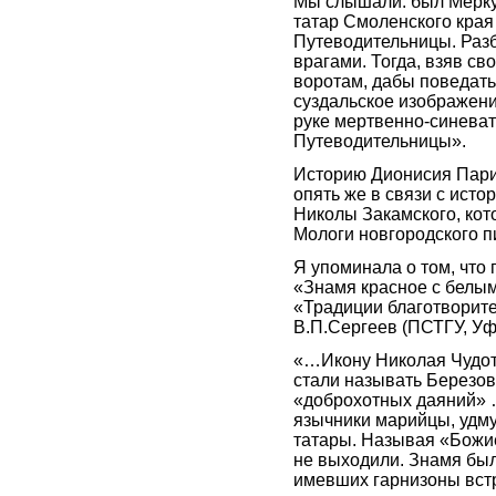
Мы слышали: был Мерку
татар Смоленского кра
Путеводительницы. Разб
врагами. Тогда, взяв св
воротам, дабы поведат
суздальское изображени
руке мертвенно-синеват
Путеводительницы».
Историю Дионисия Пари
опять же в связи с ист
Николы Закамского, кот
Мологи новгородского пи
Я упоминала о том, что
«Знамя красное с белым
«Традиции благотворит
В.П.Сергеев (ПСТГУ, Уф
«…Икону Николая Чудот
стали называть Березов
«доброхотных даяний» 
язычники марийцы, удму
татары. Называя «Божи
не выходили. Знамя был
имевших гарнизоны вст