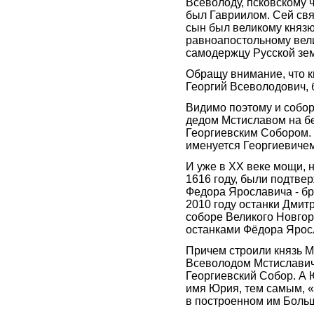
Всеволоду, псковскому 
был Гавриилом. Сей свя
сын был великому князю
равноапостольному вел
самодержцу Русской зе
Обращу внимание, что к
Георгий Всеволодович, 
Видимо поэтому и собор
дедом Мстиславом на бе
Георгиевским Собором. 
именуется Георгиевичем,
И уже в XX веке мощи, 
1616 году, были подтве
Федора Ярославича - бр
2010 году останки Дми
соборе Великого Новго
останками Фёдора Ярос
Причем строили князь М
Всеволодом Мстиславиче
Георгиевский Собор. А 
имя Юрия, тем самым, «
в построенном им Больш