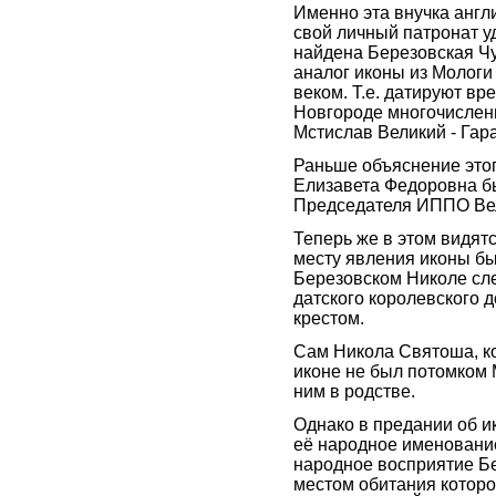
Именно эта внучка англ
свой личный патронат у
найдена Березовская Чу
аналог иконы из Мологи 
веком. Т.е. датируют вре
Новгороде многочислен
Мстислав Великий - Гара
Раньше объяснение этог
Елизавета Федоровна б
Председателя ИППО Вел
Теперь же в этом видят
месту явления иконы бы
Березовском Николе сле
датского королевского 
крестом.
Сам Никола Святоша, к
иконе не был потомком 
ним в родстве.
Однако в предании об и
её народное именование
народное восприятие Бе
местом обитания которог