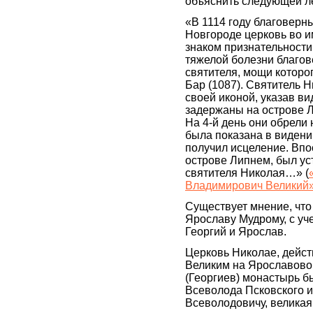
объяснить следующей л
«В 1114 году благоверн
Новгороде церковь во и
знаком признательности
тяжелой болезни благо
святителя, мощи которо
Бар (1087). Святитель Н
своей иконой, указав в
задержаны на острове 
На 4-й день они обрели 
была показана в видени
получил исцеление. Впо
острове Липнем, был у
святителя Николая…» (
Владимирович Великий
Существует мнение, чт
Ярославу Мудрому, с учет
Георгий и Ярослав.
Церковь Николае, дейст
Великим на Ярославово
(Георгиев) монастырь б
Всеволода Псковского и
Всеволодовичу, великая 