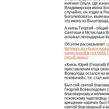
княгини Ольги, где изна
Владимирская икона Бо
случайно, он ходил в Ро
Боголюбского», вывезш
эту икону из Вышгорода
А князь Георгий - общи
Святоши и Мстислава Ве
основал легендарные К
Об этом рассказывает
«
Китеже» из «Книги назы
написанной в год 6646 (
пятый день»
:
«Князь Юрий (Георгий) 
преставлении отца свое
Всеволода остался на м
псковичей», т.е. стал кн
Был сей святой благове
Георгий Всеволодович 
благоверному и великом
псковскому чудотворцу, 
крещении наречен был 
святой благоверный и в