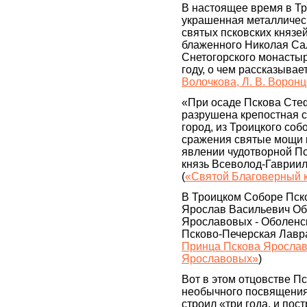
В настоящее время в Тр
украшенная металлическ
святых псковских княз
блаженного Николая Сал
Снетогорского монастыр
году, о чем рассказывае
Волочкова, Л. В. Ворон
«При осаде Пскова Стеф
разрушена крепостная с
город, из Троицкого со
сражения святые мощи к
явлении чудотворной П
князь Всеволод-Гаврии
(
«Святой Благоверный к
В Троицком Соборе Пско
Ярослав Васильевич Обо
Ярославовых - Оболенск
Псково-Печерская Лавра
Принца Пскова Ярослава
Ярославовых»
)
Вот в этом отцовстве П
необычного посвящения 
строил «три года, и пост