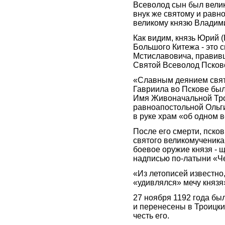
Всеволод сын был велик
внук же святому и равн
великому князю Владими
Как видим, князь Юрий (
Большого Китежа - это 
Мстиславовича, правивш
Святой Всеволод Псков
«Славным деянием свято
Гавриила во Пскове был
Имя Живоначальной Тро
равноапостольной Ольги
в руке храм «об одном в
После его смерти, пско
святого великомученика
боевое оружие князя - щ
надписью по-латыни «Че
«Из летописей известно,
«удивлялся» мечу князя
27 ноября 1192 года бы
и перенесены в Троицки
честь его.