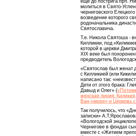
ещё до пострига прп. Н
молиться в Свято-Успен
черниговского Елецкого 
возведение которого св
родоначальника династи
Святославича.
Т.е. Никола Святоша - в
Килликии, под «Киликие
которой в церкви Дмитр
XIX веке был похоронен
предводитель Вологодск
«Святослав был женат 
с Килликией (или Кикили
написано так: «неизвес
Дети от этого брака: Гл
Давыд и Олег» (
«Потомк
женская линия: Киликия,
Ван-«море» и Церковь с
Так получилось, что «Д
записки» А.Т.Ярославов
«Вологодской энциклоп
Чернигове в фондах сы
вместе с «Житием преп