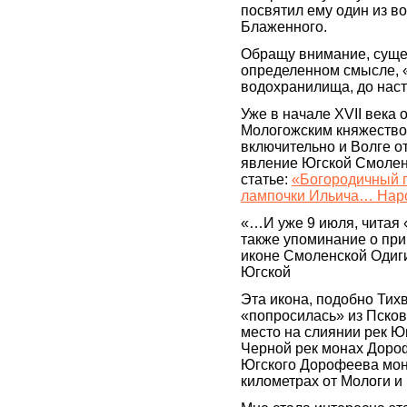
посвятил ему один из в
Блаженного.
Обращу внимание, сущес
определенном смысле, 
водохранилища, до нас
Уже в начале XVII века
Мологожским княжество
включительно и Волге о
явление Югской Смолен
статье:
«Богородичный 
лампочки Ильича… Наро
«…И уже 9 июля, читая 
также упоминание о пр
иконе Смоленской Одиг
Югской
Эта икона, подобно Тих
«попросилась» из Псков
место на слиянии рек Ю
Черной рек монах Дороф
Югского Дорофеева мона
километрах от Мологи 