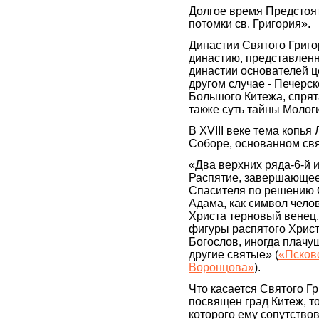
Долгое время Предстоя
потомки св. Григория».
Династии Святого Григо
династию, представлен
династии основателей це
другом случае - Печерск
Большого Китежа, спрят
также суть тайны Молог
В XVIII веке тема копь
Соборе, основанном св
«Два верхних ряда-6-й и 
Распятие, завершающее 
Спасителя по решению С
Адама, как символ челов
Христа терновый венец,
фигуры распятого Хрис
Богослов, иногда плачу
другие святые» (
«Псковс
Воронцова»
).
Что касается Святого Г
посвящен град Китеж, т
которого ему сопутствов