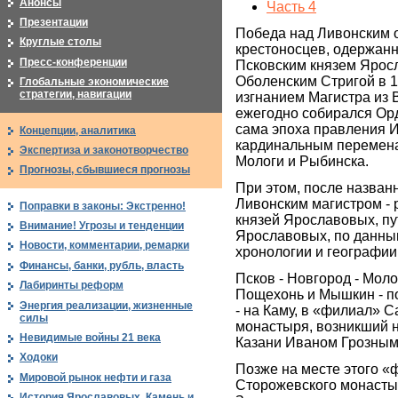
Анонсы
Часть 4
Презентации
Победа над Ливонским 
Круглые столы
крестоносцев, одержан
Пресс-конференции
Псковским князем Ярос
Оболенским Стригой в 14
Глобальные экономические
стратегии, навигации
изгнанием Магистра из В
ежегодно собирался Орд
сама эпоха правления Ив
Концепции, аналитика
кардинальным перемена
Экспертиза и законотворчество
Мологи и Рыбинска.
Прогнозы, сбывшиеся прогнозы
При этом, после назван
Ливонским магистром -
Поправки в законы: Экстренно!
князей Ярославовых, пу
Внимание! Угрозы и тенденции
Ярославовых, по данны
Новости, комментарии, ремарки
хронологии и географии
Финансы, банки, рубль, власть
Псков - Новгород - Моло
Лабиринты реформ
Пощехонь и Мышкин - по
Энергия реализации, жизненные
- на Каму, в «филиал» 
силы
монастыря, возникший н
Невидимые войны 21 века
Казани Иваном Грозным
Ходоки
Позже на месте этого 
Мировой рынок нефти и газа
Сторожевского монасты
История Ярославовых. Камень и