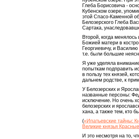
Глеба Борисовича - осн
Кубенском озере, упоми
этой Спасо-Каменной об
Белозерского Глеба Вас
Сартака, унаследовавше
Второй, когда менялось
Божией матери в костро
Георгиевичу, и Василию
т.е. были большие неясн
Я уже уделяла внимание
попыткам подправить и
в пользу тех князей, ко
дальнем родстве, к прим
У Белозерских и Ярослав
названные персоны: Фед
исключение. Но очень хо
белозерских и ярославск
хана, а также тем, кто б
(
«Ипатьевские тайны: К
Великие князья Красные
И это несмотря на то, ч