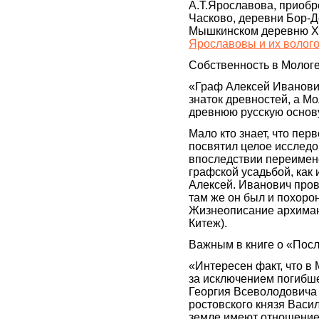
А.Т.Ярославова, приобр
Часково, деревни Бор-Д
Мышкинском деревню Х
Ярославовы и их волого
Собственность в Молог
«Граф Алексей Иванови
знаток древностей, а Мо
древнюю русскую основу
Мало кто знает, что пе
посвятил целое исследо
впоследствии переимен
графской усадьбой, как 
Алексей. Иванович пров
там же он был и похоро
Жизнеописание архиманд
Китеж).
Важным в книге о «Посл
«Интересен факт, что в
за исключением погибшег
Георгия Всеволодовича 
ростовского князя Василь
земле имеют отношение 