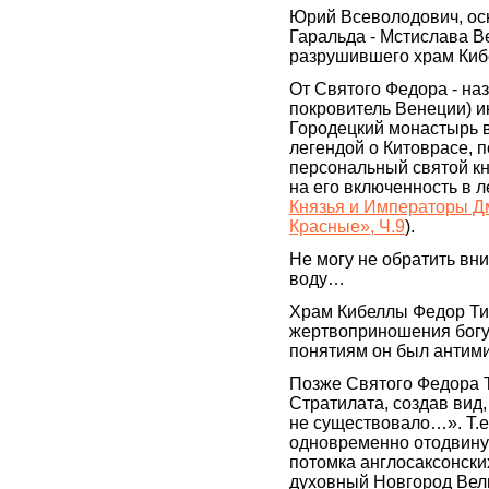
Юрий Всеволодович, осно
Гаральда - Мстислава В
разрушившего храм Киб
От Святого Федора - на
покровитель Венеции) 
Городецкий монастырь в
легендой о Китоврасе, 
персональный святой кн
на его включенность в л
Князья и Императоры Дм
Красные», Ч.9
).
Не могу не обратить вн
воду…
Храм Кибеллы Федор Тир
жертвоприношения богу
понятиям он был антим
Позже Святого Федора 
Стратилата, создав вид,
не существовало…». Т.е
одновременно отодвинул
потомка англосаксонски
духовный Новгород Вел