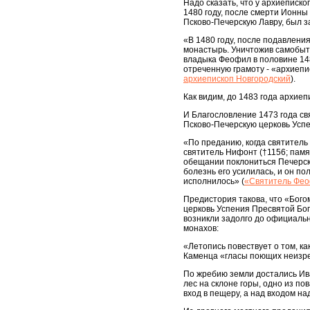
Надо сказать, что у архиеписк
1480 году, после смерти Ионны
Псково-Печерскую Лавру, был з
«В 1480 году, после подавления
монастырь. Уничтожив самобытн
владыка Феофил в половине 148
отреченную грамоту - «архиеп
архиепископ Новгородский
).
Как видим, до 1483 года архие
И Благословление 1473 года с
Псково-Печерскую церковь Усп
«По преданию, когда святитель
святитель Нифонт (†1156; памя
обещании поклониться Печерски
болезнь его усилилась, и он по
исполнилось» (
«Святитель Фео
Предистория такова, что «Бог
церковь Успения Пресвятой Бо
возникли задолго до официальн
монахов:
«Летопись повествует о том, ка
Каменца «гласы поющих неизре
По жребию земли достались Ива
лес на склоне горы, одно из по
вход в пещеру, а над входом н