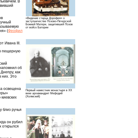
льевичем. В
овивший
ов
«Видение старца Дорофея» о
заступничестве Псково-Печерской
лучный
Божией Матери, защитившей Псков
называемую
от войск Батории
ия» (
Феофил
 Ивана III.
ую пещерную
ский
 напомнил об
Днепру, как
в них. Это
ла освещена
Первый наместник монастыря в XX
щеры»
веке архимандрит Мефодий
(Холмский)
 киевских
у близ ручья
гда он рубил
их открылся