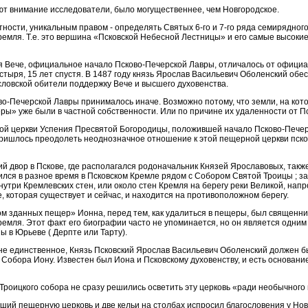
ют внимание исследователи, было могущественнее, чем Новгородское.
тности, уникальным правом - определять Святых 6-го и 7-го ряда семирядног
ремля. Т.е. это вершина «Псковской Небесной Лестницы» и его самые высок
я Вече, официальное начало Псково-Печерской Лавры, отличалось от официа
тыря, 15 лет спустя. В 1487 году князь Ярослав Васильевич Оболенский обе
ловской обители поддержку Вече и высшего духовенства.
о-Печерской Лавры принималось иначе. Возможно потому, что земли, на кот
ы» уже были в частной собственности. Или по причине их удаленности от Пс
ой церкви Успения Пресвятой Богородицы, положившей начало Псково-Печер
ришлось преодолеть неоднозначное отношение к этой пещерной церкви пско
й двор в Пскове, где располагался родоначальник Князей Ярославовых, также
ился в разное время в Псковском Кремле рядом с Собором Святой Троицы ; за
нутри Кремлевских стен, или около стен Кремля на берегу реки Великой, напр
, которая существует и сейчас, и находится на противоположном берегу.
м зданных пещер» Ионна, перед тем, как удалиться в пещеры, был священн
ремля. Этот факт его биографии часто не упоминается, но он является одним
ы в Юрьеве ( Дерпте или Тарту).
о не единственное, Князь Псковский Ярослав Васильевич Оболенский должен б
Собора Иону. Известен был Иона и Псковскому духовенству, и есть основание
Троицкого собора не сразу решились осветить эту церковь «ради необычного 
вший пещерную церковь и две кельи на столбах испросил благословения у Нов