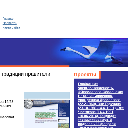
Главная
Написать
Карта сайта
 традиции правители
Проекты
Глобальная
энергобезопасность.
©Ярославова-Оболенская
Наталья Борисовна,
урожденная Ярославова
ра 15/28
(22.2.1960). Экс Годунина
ильевич
(23.10.1981-14.4. 1991). Экс
Чистякова (14.4.1991
-10.06.2014). Кандидат
 целовал
технических наук. Я
родилась 22 февраля