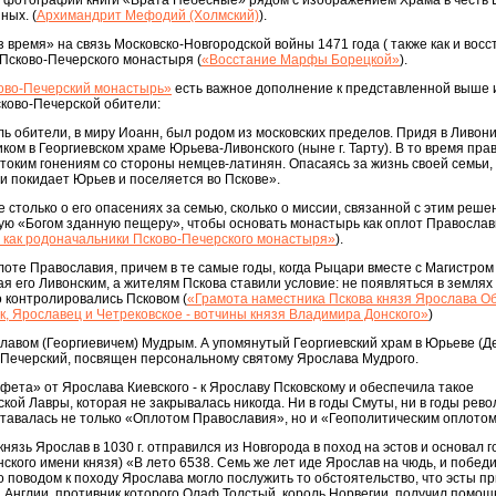
а фотографии книги «Врата Небесные» рядом с изображением Храма в честь 
ных. (
Архимандрит Мефодий (Холмский)
).
 время» на связь Московско-Новгородской войны 1471 года ( также как и восс
Псково-Печерского монастыря (
«Восстание Марфы Борецкой»
).
ово-Печерский монастырь»
есть важное дополнение к представленной выше 
ково-Печерской обители:
 обители, в миру Иоанн, был родом из московских пределов. Придя в Ливони
ком в Георгиевском храме Юрьева-Ливонского (ныне г. Тарту). В то время пр
токим гонениям со стороны немцев-латинян. Опасаясь за жизнь своей семьи,
и покидает Юрьев и поселяется во Пскове».
е столько о его опасениях за семью, сколько о миссии, связанной с этим реше
ю «Богом зданную пещеру», чтобы основать монастырь как оплот Православи
я как родоначальники Псково-Печерского монастыря»
).
лоте Православия, причем в те самые годы, когда Рыцари вместе с Магистром
я его Ливонским, а жителям Пскова ставили условие: не появляться в землях
о контролировались Псковом (
«Грамота наместника Пскова князя Ярослава О
, Ярославец и Четрековское - вотчины князя Владимира Донского»
)
авом (Георгиевичем) Мудрым. А упомянутый Георгиевский храм в Юрьеве (Де
Печерский, посвящен персональному святому Ярослава Мудрого.
афета» от Ярослава Киевского - к Ярославу Псковскому и обеспечила такое
ой Лавры, которая не закрывалась никогда. Ни в годы Смуты, ни в годы рево
тавалась не только «Оплотом Православия», но и «Геополитическим оплотом
нязь Ярослав в 1030 г. отправился из Новгорода в поход на эстов и основал 
нского имени князя) «В лето 6538. Семь же лет иде Ярослав на чюдь, и победи
о поводом к походу Ярослава могло послужить то обстоятельство, что эсты п
и Англии, противник которого Олаф Толстый, король Норвегии, получил помощ