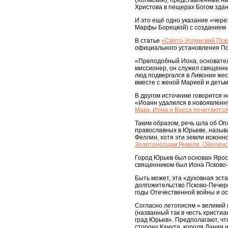
(Холмский), представленный н
Христова в пещерах Богом здан
И это ещё одно указание «через
Марфы Борецкой) с созданием 
В статье
«Свято-Успенский Пск
официального установления Пс
«Преподобный Иона, основатель
миссионер, он служил священни
люд подвергался в Ливонии жес
вместе с женой Марией и детьм
В другом источнике говорится н
«Иоанн удалился в новоявленну
Марк, Иона и Васса почитаютс
Таким образом, речь шла об Оп
православных в Юрьеве, называ
Феллин, хотя эти земли исконн
Золотоносцам Ревеля. Оболенск
Город Юрьев был основан Яросл
священником был Иона Псково-
Быть может, эта «духовная эст
долгожительство Псково-Печерск
годы Отечественной войны и ос
Согласно летописям « великий к
(названный так в честь христиа
град Юрьев». Предполагают, чт
сторону Канута, короля Дании 