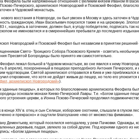
опа Феофила были напряженные отношения с Великим князем Иваном III Васи
 Псково-Печерского, архиепископ Новгородский и Псковский Феофил, благосл
аточен в Чудовский монастырь.
 нового восстания в Новгороде, он был увезен в Москву и здесь заточен в Чуд
ость гражданскую, Иван Васильевич покусился также и на церковную. Злопо
3 г., находясь в заточении, должен был, в угоду победителю, подписать так 
ископом не именоватися и в смиреннейших пребывати до последнего издыхан
пископ Новгородский и Псковский Феофил был независим в принятии решений от
вященникам Свято- Троицкого Собора Псковского Кремля - освятить необычн
ения Пресвятой Богородицы было принято им самостоятельно.
 Феофил лежал больной в Чудовом монастыре, во сне явился к нему Новгород
ть 8 апреля), похороненный в пещерах преподобного Антония Печерского, и
м чудотворцам. Святой архиепископ отправился в Киев и уже приближался к 
лучил откровение, что хотя не дойдет живым до пещер, но тело его упокоится 
фил, архиепископ Новгородский»
).
ом зданные пещеры», в которых по благословению архиепископа Феофила бы
городицы основали монахи Киево-Печерской Лавры. Т.е. «Богом зданные пе
ого устроения церкви, а Ионна Псково-Печерский продолжил подвижничество
к в конце ХIV в. отец и сын Селиши, изборские охотники, слышали в глухом лес
ченно и прекрасно» и ощутили благоухание «яко от множества фимиама».
ну Дементьеву, который поселился неподалеку, у реки Пачковки. Однажды, ко
валенных деревьев, падая, увлекло за собой другие. Под корнями одного из н
адпись: «Богом зданныя пещеры».