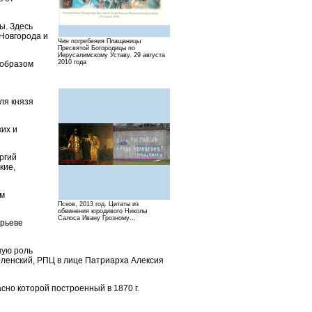
ы. Здесь
Новгорода и
Чин погребения Плащаницы
Пресвятой Богородицы по
Иерусалимскому Уставу. 29 августа
2010 года
 образом
ля князя
их и
ргий
кие,
ам
Псков, 2013 год. Цитаты из
обвинения юродивого Николы
Салоса Ивану Грозному…
Юрьеве
шую роль
оленский, РПЦ в лице Патриарха Алексия
сно которой построенный в 1870 г.