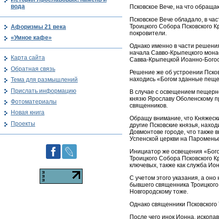
вода
Псковское Вече, на что обраща
Псковское Вече обладало, в час
Троицкого Собора Псковского К
Афоризмы 21 века
покровители.
«Умное кафе»
Однако именно в части решени
начала Савво-Крыпецкого монас
Карта сайта
Савва-Крыпецкой Иоанно-Богос
Обратная связь
Решение же об устроении Псков
находись «Богом зданные пещер
Тема для размышлений
Прислать информацию
В случае с освещением пещерн
князю Ярославу Оболенскому п
Фотоматериалы
священников.
Новая книга
Обращу внимание, что Княжески
Проекты
другие Псковские князья, наход
Довмонтове городе, что также в
Успенской церкви на Пароменье
Инициатор же освещения «Бого
Троицкого Собора Псковского К
ключевых, также как служба Ион
С учетом этого указания, а он
бывшего священника Троицкого 
Новгородскому тоже.
Однако священники Псковского 
После чего инок Ионна, ископа