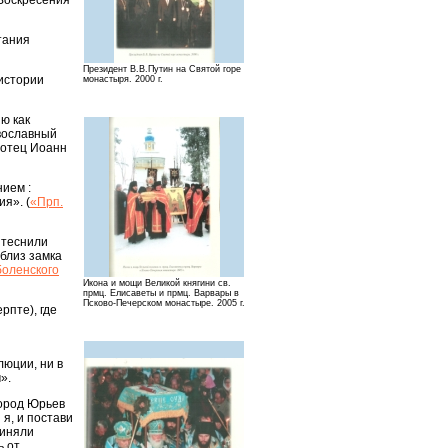
Воскресения
тания
Президент В.В.Путин на Святой горе
истории
монастыря. 2000 г.
ю как
авославный
 отец Иоанн
нием :
я». (
«Прп.
 теснили
 близ замка
боленского
Икона и мощи Великой княгини св.
прмц. Елисаветы и прмц. Варвары в
Псково-Печерском монастыре. 2005 г.
рпте), где
люции, ни в
».
город Юрьев
 я, и постави
риняли
ь от