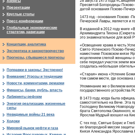
28 августа 1473 года «Священн
Анонсы
Пресвятой Богородицы Псково-
Презентации
датой основания Псково-Печер
Круглые столы
1473 год - основания Псково -
Пресс-конференции
Печерской Лавры, является и г
Глобальные экономические
В изданной в 2012 году книге 
стратегии, навигации
Архимандрита Тихона (Секрета
это знаменательное для всей Р
Концепции, аналитика
«Освещение храма в честь Усп
Свято-Успенского Псково-Печер
Экспертиза и законотворчество
наместнике Псковском князе Я
Прогнозы, сбывшиеся прогнозы
исцелением слепой женщины от
себе передал участок земли во
создалась небольшая обитель»
Поправки в законы: Экстренно!
«Старая» икона «Успение Божие
Внимание! Угрозы и тенденции
том самом месте, где основана 
Новости, комментарии, ремарки
Упоминание же о Великом князе 
Финансы, банки, рубль, власть
государственного устройства Р
Лабиринты реформ
В 1473 году, когда была офици
самостоятельно на Вече. Эта п
Энергия реализации, жизненные
Господину Великому Новгороду 
силы
брата Святополка Окаянного, к
Невидимые войны 21 века
Ярослав Мудрый взошел на Кие
Ходоки
С тех пор, Святые Борис и Гле
их благородной миссии защиты э
Мировой рынок нефти и газа
Князя Александра Ярославича 
История Ярославовых. Камень и