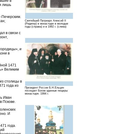
авшие в
я лишь
-Печерским.
ан;
Святейший Патриарх Алексий II
(Ридигер) в монастыре в молодые
годы (справа) и в 1992 г. (слева)
л в связи с
фонт,
городицы», и
азни в
йной 1471
ь» Великим
из столицы в
71 года из
Президент России Б.Н.Ельцин
посещает Богом зданные пещеры
монастыря. 1994 г.
зь Иван
в Пскове.
боленских
ено. И
471 года.
дий