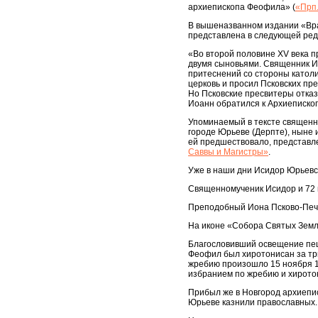
архиепископа Феофила» (
«Прп.
В вышеназванном издании «Вра
представлена в следующей ред
«Во второй половине XV века 
двумя сыновьями. Священник Ио
притеснений со стороны католик
церковь и просил Псковских пр
Но Псковские пресвитеры отказа
Иоанн обратился к Архиепископ
Упоминаемый в тексте священни
городе Юрьеве (Дерпте), ныне и
ей предшествовало, представл
Саввы и Магистры»
.
Уже в наши дни Исидор Юрьевс
Священномученик Исидор и 72 
Преподобный Иона Псково-Печ
На иконе «Собора Святых Земли
Благословивший освещение пещ
Феофил был хиротонисан за три 
жребию произошло 15 ноября 14
избранием по жребию и хирото
Прибыл же в Новгород архиеписк
Юрьеве казнили православных.