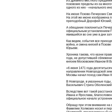
Из древнего местного предания
псковские пределы из-за много
одного из них - «начального и
На иконе Псково-Печерских Св
На этой же иконе изображена 
преподобный Дорофей Югский;
А обещание поклониться Печерс
официальным установлением Пс
явившийся во сне уже в дни за
Как видим, события все приход
война, и смена князей в Пскове
Юрьеве.
Хроника такова, что казни пра
года, не допустившей сближен
князем Московским Иваном III 
«6 июня 1471 года десятитысяч
направлении Новгородской земл
Москвы начал поход сам Иван III
В Новгороде, в указанные годы
Васильевич Стрига Оболенский 
Вследствие вот такой расстано
Ивана и Ярослава, благослове
официальное начало устроени
Обращу при этом внимание на ф
Фамилию Холмских носил и пер