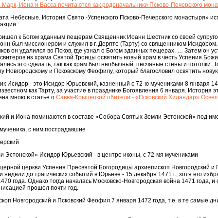
 Марк, Иона и Васса почитаются как родоначальники Псково-Печерского мон
та Небесные. История Свято -Успенского Псково-Печерского монастыря» ис
акции :
пришел к Богом зданным пещерам Священник Иоанн Шестник со своей супруг
нн был миссионером и служил в г. Дерпте (Тарту) со священником Исидором.
ов он удалился во Псков, где узнал о Богом зданных пещерах. … Затем он ус
есвитеров из храма Святой Троицы освятить новый храм в честь Успения Бож
лись это сделать, так как храм был необычный: песчаные стены и потолки. Т
у Новгородскому и Псковскому Феофилу, который благословил освятить новую
к Исидор - это Исидор Юрьевский, казненный с 72-ю мучениками 8 января 14
звестном как Тарту, за участие в празднике Богоявления 6 января. История эт
ена мною в статье о
Савва-Крыпецкой обители - «Псковский Хиландар» Осве
кий и Иона поминаются в составе «Собора Святых Земли Эстонской» под им
мученика, с ним пострадавшие
ерский
 Эстонской» Исидор Юрьевский - в центре иконы, с 72-мя мучениками
ерной церкви Успения Пресвятой Богородицы архиепископ Новгородский и 
недели до трагических событий в Юрьеве - 15 декабря 1471 г., хотя его избр
70 года. Однако тогда началась Московско-Новгородская война 1471 года, и 
нисацией прошел почти год.
оп Новгородский и Псковский Феофил 7 января 1472 года, т.е. в те самые дни,