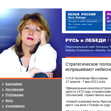
РУСЬ и ЛЕБЕДИ | RUSI — LEB
Персональный сайт Натальи Чистя
Natalia Chistiakova—Natalia Yarosla
Стратегическое поло
испрашивают небесн
© Н.Б.Чистякова-Ярославова
27 апреля - 7 мая 2013 года
Биография
Официальным началом устроени
Достижения
августа 1473 года, в правосла
Публикации
Оболенский, торжественно въех
Фото
«Новый псковский князь Яросла
крест «на вече к Пскову на суд
Аудио/видео