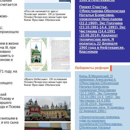
1960 в Нефтекамске
Успения
 считается
Проект Счастье.
©Ярославова-Оболенская
«Россия начинается здесь!
Псковская земля». Об устроении
Наталья Борисовна,
ково-
Псково-Печерского монастыря при
урожденная Ярославова
Князе Ярославе Оболенском
(22.2.1960). Экс Годунина
(23.10.1981-14.4. 1991). Экс
/,
Чистякова (14.4.1991
м произошло
-10.06.2014). Кандидат
технических наук. Я
родилась 22 февраля
ием в жизни
1960 года в Нефтекамске,
 III, при
Краснокам
новано
память о
 иноки и
Лабиринты реформ
1 году, на
Князь В.Мещерский: О
реформах Александра II.
«Врата Небесные». Об основании
Псково-Печерского монастыря при
стоящего
©Ярославова-Оболенская
Князе Ярославе Оболенском
Наталья Борисовна,
урожденная Ярославова
(22.2.1960). Экс Годунина
язей
(23.10.1981-14.4. 1991). Экс
Пскову и
Чистякова (14.4.1991
таршего
-10.06.2014). Кандидат
ода и Пскова
технических наук. Я родилась
22 февраля 1960 г
«Энергетическая реформа:
 князьям в
удар по кошельку
 и его сына
потребителя?»©Ярославова-
Оболенская Наталья