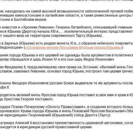
ом, находилась на самой высокой возвышенности заболоченной луговой пойм
инявшие южноэстонские и латвийские области, а также ремесленные центры 
стонии и Балтийским морем.
о известия и «Хроники Ливонии» Генриха Латвийского, описывавшей главным
еся Юрьева (Дерпта) начала XIII в.,… исключительный интерес представляют
гг. нашего века на территории современного Тарту (Юрьева).
в Заречье (Юрьева) есть редкая монета XI в., с образом небесного покровите
обедоносцем» (
«Основание князем Ярославом Мудрым города Юрьева»
)
ния города Юрьева и его церквей не однажды была аргументом в политическ
орому обращался и царь Иоанн IV и его сын царь Федор Иоаннович
лю Фредерику II, предъявлявшему свои права на Эстонию: «Великий князь Гео
авом, завоевал Ливонию, основал город Юрьев, построил там церкви гречес
оанна Феодоре Иоанновиче русские бояре выдвигали те же аргументы посл
фа II:
родитель великий князь Ярослав город Юрьев поставил в свое имя и храм в 
ца Христова Георгия поставил».
годаря Псково-Печерскому «Оплоту Православия», в создании которого боль
оргиевского Храма города Юрьева и князь Псковский Ярослав Васильевич Об
свою юрисдикцию» Георгиевский (Юрьевский) собор Дерпта (Тарту):
патриарх Алексий II восстановил преемственность церковной автономии, согла
находятся в юрисдикции русской православной церкви.