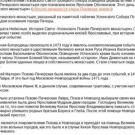
ослужителями Псковского Свято-Троицкого собора освящена церковь во имя 
Печерского монастыря при псковском князе Ярославе Оболенском. Этот день
ского монастыря» (
«Россия начинается здесь! Псковская земля»
)
Печерского монастыря, указанный на памятной табличке Успенского Собора Пс
одом основания города Печоры.
«Врата Небесные. История Свято -Успенского Псково-Печерского монастыря» /1
рева) также особо выделен родоначальник князей Ярославовых, при которо
уси событие:
ения Богородицы произошло в 1473 году и явилось основополагающим событ
ского монастыря в царствование Великого князя всея Руси Иоанна Васильевича
рославе Васильевиче Оболенском. Освещение Успенского храма было ознаме
 иконы Успения Божией Матери, называемой «старою». Иван Дементьев на 
круг Богом зданных пещер в собственность монастырю. Стали стекаться сюда
.
й Матери» Псково-Печерская была явлена за два года до этих событий, в 147
Лавра. И это был год Московско-Новгородской войны 1471 года.
Московском Иване III, в данном случае, современная трактовка, с учетом на
оссии.
ально устроена Псково-Печерская Лавра, Псков и Новгород выбирали своих кн
ривилегия была дана Ярославом Мудрым двум городам : Господину Великому 
за то, что они помогли Великому Князю Ярославу Владимировичу наказать с
оварно убившего родных братьев Бориса и Глеба. После этой помощи Новгор
вский престол.
б являются покровителями Пскова и Новгорода и приходят на помощь Великим
тих вольных городов, как это было и в случае Князя Ярослава Новгородского,
Невского.