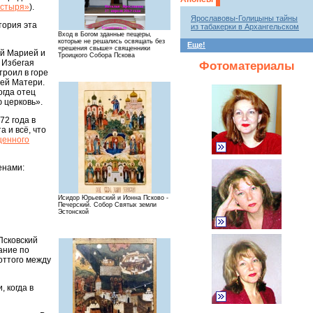
астыря»
).
Ярославовы-Голицыны тайны
тория эта
из табакерки в Архангельском
Вход в Богом зданные пещеры,
которые не решались освящать без
Еще!
«решения свыше» священники
ой Марией и
Троицкого Собора Пскова
 Избегая
Фотоматериалы
троил в горе
ией Матери.
огда отец
 церковь».
72 года в
а и всё, что
щенного
енами:
Исидор Юрьевский и Ионна Псково -
Печерский. Собор Святых земли
Эстонской
Псковский
ание по
оттого между
 когда в