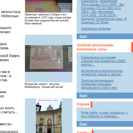
Борисовна, урожденная
Ярославова (22.2.1960). Экс
Годунина (23.10.1981-14.4.
1991). Экс Чистякова
о иконостаса
Памятная табличка Собора о его
(14.4.1991 -10.06.2014).
ие Небесные
основании в 1473 году, когда князем
Кандидат технических наук. Я
Пскова был родоначальник князей
родилась 22 февр
Ярославовых
льного
Лабиринты реформ
спечил
Еще!
орых
Энергия реализации,
кова.
жизненные силы
ской Лавре,
Сакральные источники
вских
энергии для монархов и ВИП-
персон…
Астрология и политическое
 как и
лидерство земли и звезды
тем - в
отив
Золотая регенерация
подрывает мировое
Печерские иноки с рисунка
Мейерберга. Псковский музей
финансовое статус-кво
иком
Еще!
 из
Ходоки
ыл знать
 считать -
Куда пойти, к кому податься, у
кого просить о помощи…
Еще!
места».
городского
Анонсы