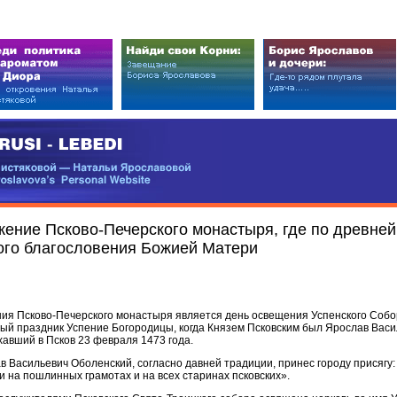
EDI
ковой — Натальи Ярославовой
vova’s Personal Website
жение Псково-Печерского монастыря, где по древней
ого благословения Божией Матери
я Псково-Печерского монастыря является день освещения Успенского Собо
вный праздник Успение Богородицы, когда Князем Псковским был Ярослав Вас
авший в Псков 23 февраля 1473 года.
в Васильевич Оболенский, согласно давней традиции, принес городу присягу:
у и на пошлинных грамотах и на всех старинах псковских».