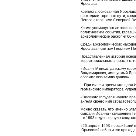
Ярослава.
Крепость, основанная Ярослав
проходили торговые пути, соед
Пскова с гаванями Северной Э
Кроме упомянутого летописног
политические события, касавши
археологические раскопки 60-х 
Среди археологических находок 
Ярослава - святым Георгием П
Представленная история основа
территориальных спорах, к кот
«Иоанн IV писал датскому коро
Владимирович, именуемый Яросл
обложил всю землю данию»
…При сыне и преемнике царя И
германского императора Рудоль
«Великого государя нашего пра
ангела своего имя страстотерп
Можно сказать, что именно бла
сыграли Иоанна - священник Ге
II в 1993 году и вернуло «под 
«26 апреля 1993 г. российский 
Юрьевский собор и его приход 