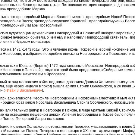
 известно, что в этом месте жили выходцы из Киево-Печерской обители, беж
численных набегов крымских татар. Летописная история сохранила до нас им
нока» преподобного Марка».
ятых инок преподобный Марк изображен вместе с преподобным Ионой Псково
преподобная Васса; преподобномученик Корнилий ; преподобномученик Васси
 преподобный Лазарь Прозорливый.
ким чудотворцам архиепископ Новгородский и Псковский Феофил вероятно да
ково-Печерской обители, о чем ему и напомнил Новгородский святитель Ни
точения в Чудовом монастыре.
ятся на 1471 -1473 годы. Это и явление иконы Псково-Печерской «Успение Бо
 и Новгороде, и избрание по жребию епископа Новгородского и Псковского, и к
вославных в Юрьеве (Дерпте) 1472 года связаны с Московско- Новгородской во
ие Новгорода с Польшей, в ходе которой было продолжено «Собирание земел
Васильевичем, начатое им в Ярославле:
ный отряд московских войск под командованием Данилы Холмского выступил 
и, ещё через неделю в поход вышла армия Стриги Оболенского, а 20 июня 14
» (
«Иван 3 Васильевич»
).
, при архиепископе Феофиле Новгородским и Псковском наместником был кня
- родной брат князя Ярослава Васильевича Стриги Оболенского, княжившего 
вки влиятельных фигур в Новгороде и Пскове, в лице братьев Князей Стриг-О
ние на освещение пещерной церкви Успения Богородицы в Пскове было получ
ю Псково-Печерской Лавры положено.
амилию князя Холмского, потомка князей Тверских, участвовавшего в войне 1
вый наместник Псково-Печерского монастыря в XX веке - архимандрит Мефо