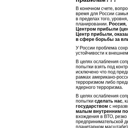
В конечном счете, вопро
время для России самым
в пределах того, уровн
планировании.
Россия,
Центром прибыли (цен
Центр прибыли, оказа
в сфере борьбы за вл
У России проблема сохр
устойчивости к внешнем
В целях ослабления со
попытки взять под контр
исключено что под пред
рамках американо-росси
терроризмом либо предл
ядерного терроризма.
В целях ослабления со
попытки
сделать нас
, 
государством
с неразв
малым внутренним по
вхождения в ВТО, резк
предпринимательской де
планетарном масштабе)