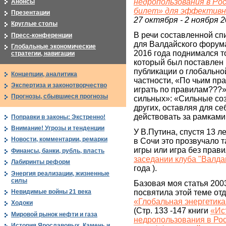
недропользования в Ро
Анонсы
билет» для эффективн
Презентации
27 октября - 2 ноября 
Круглые столы
В речи составленной сп
Пресс-конференции
для Валдайского форума
Глобальные экономические
2016 года поднимался то
стратегии, навигации
который был поставлен 
публикации о глобальной
Концепции, аналитика
частности, «По чьим пра
Экспертиза и законотворчество
играть по правилам???»
Прогнозы, сбывшиеся прогнозы
сильных»: «Сильные со
других, оставляя для се
действовать за рамками
Поправки в законы: Экстренно!
Внимание! Угрозы и тенденции
У В.Путина, спустя 13 ле
Новости, комментарии, ремарки
в Сочи это прозвучало 
игры или игра без прави
Финансы, банки, рубль, власть
заседании клуба "Валда
Лабиринты реформ
года ).
Энергия реализации, жизненные
силы
Базовая моя статья 2003
Невидимые войны 21 века
посвятила этой теме отд
«Глобальная энергетика:
Ходоки
(Стр. 133 -147 книги
«Ис
Мировой рынок нефти и газа
недропользования в Рос
История Ярославовых. Камень и