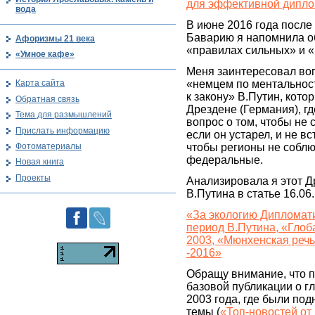
для эффективной дипл
вода
В июне 2016 года после
Баварию я напомнила об
Афоризмы 21 века
«правилах сильных» и «
«Умное кафе»
Меня заинтересовал воп
«немцем по ментальност
Карта сайта
к закону» В.Путин, кото
Обратная связь
Дрездене (Германия), гд
Тема для размышлений
вопрос о том, чтобы не 
Прислать информацию
если он устарел, и не вс
Фотоматериалы
чтобы регионы не собл
федеральные.
Новая книга
Проекты
Анализировала я этот Д
В.Путина в статье 16.06.
«За экологию Дипломат
период В.Путина, «Глоб
2003, «Мюнхенская речь
-2016»
Обращу внимание, что п
базовой публикации о г
2003 года, где были по
темы (
«Топ-новостей от