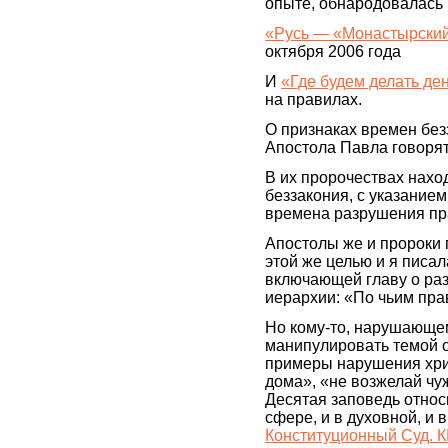
опыте, обнародовалась в
«Русь — «Монастырский
октября 2006 года
И
«Где будем делать ден
на правилах.
О признаках времен без
Апостола Павла говорят
В их пророчествах нахо
беззакония, с указанием
времена разрушения пр
Апостолы же и пророки г
этой же целью и я писал
включающей главу о раз
иерархии: «По чьим пра
Но кому-то, нарушающем
манипулировать темой о
примеры нарушения хри
дома», «не возжелай чу
Десятая заповедь относ
сфере, и в духовной, и 
Конституционный Суд. К