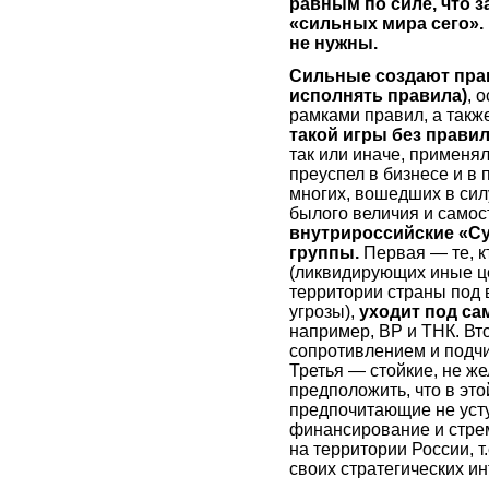
равным по силе, что 
«сильных мира сего».
не нужны.
Сильные создают прав
исполнять правила)
, 
рамками правил, а такж
такой игры без прави
так или иначе, применял
преуспел в бизнесе и в 
многих, вошедших в сил
былого величия и самос
внутрироссийские «Су
группы.
Первая — те, к
(ликвидирующих иные ц
территории страны под
угрозы),
уходит под с
например, ВР и ТНК. В
сопротивлением и подчи
Третья — стойкие, не ж
предположить, что в это
предпочитающие не усту
финансирование и стрем
на территории России, 
своих стратегических ин