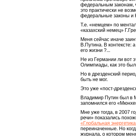
федеральным законам, ч
это практически не воз
федеральные законы и 
Т.е. «немцем» по ментал
«казахский немец» Г.Г
Меня сейчас иначе заин
В.Путина. В контексте: 
его жизни ?...
Не из Германии ли вот э
Олимпиады, как это бы
Но в дрезденский перио
быть не мог.
Это уже «пост-дрезденс
Владимир Путин был в М
запомнился его «Мюнхе
Мне уже тогда, в 2007 
речи» показались похож
«Глобальная энергетика:
переиначенные. Но когд
журнала, о котором меня