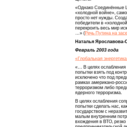
«Однако Соединённые Ш
«холодной войне», само
просто нет нужды. Созд
победители в «холодной
перекроить весь мир ис
…» (
Речь Путина на зас
Наталья Ярославова-
Февраль 2003 года
«Глобальная энергетика:
«… В целях ослабления
попытки взять под контр
исключено что под пред
рамках американо-росси
терроризмом либо предл
ядерного терроризма.
В целях ослабления со
попытки сделать нас, к
государством с неразви
малым внутренним потреб
вхождения в ВТО, резк
предпринимательской де