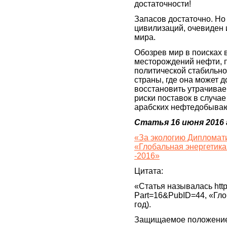
достаточности!
Запасов достаточно. Но
цивилизаций, очевиден 
мира.
Обозрев мир в поисках 
месторождений нефти, 
политической стабильно
страны, где она может д
восстановить утрачивае
риски поставок в случа
арабских нефтедобыва
Статья 16 июня 2016 
«За экологию Дипломати
«Глобальная энергетика
-2016»
Цитата:
«Статья называлась http
Part=16&PubID=44, «Глоб
год).
Защищаемое положение 