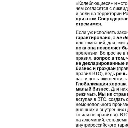
«Колеблющиеся» и «сто
чем согласятся с ликви
и воли на территории Ро
при этом Сверхдержав
стремимся.
Если уж исполнять закон
гарантировано
, а
не д
для компаний, для элит
пока она позволяет 
претензии. Вопрос не в 
правил,
вопрос в том, 
не декларированные 
бизнес и граждан
(прав
правил ВТО), ведь
речь
части поставки нефти, г
Глобализация хороша
малый бизнес.
Для них
режимы».
Мы не стран
вступая в ВТО, создать
немонопольного производ
внешних и внутренних ц
то или не нравится). ВТО
на алюминий, есть дем
внутрироссийского тари