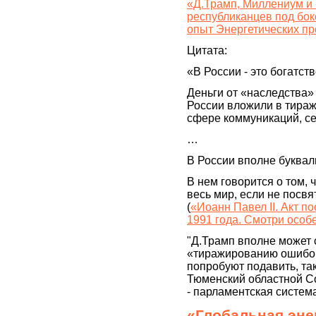
«Д.Трамп, Миллениум и 
республиканцев под бок
опыт Энергетических пр
Цитата:
«В России - это богатст
Деньги от «наследства» 
России вложили в тиражи
сфере коммуникаций, се
…
В России вполне буква
В нем говорится о том,
весь мир, если не посв
(
«Иоанн Павел II. Акт 
1991 года. Смотри особ
"Д.Трамп вполне может 
«тиражированию ошибок
попробуют подавить, та
Тюменский областной Со
- парламентская систем
«Глобальная энер