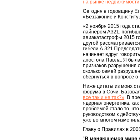
на рынке недвижимости
Сегодня в годовщину Ег
«Беззаконие и Констит
«2 ноября 2015 года ст
лайнером А321, погибши
авиакатастрофы 2015 год
другой рассматривается
гибели А 321 Председат
начинает вдруг говорить
апостола Павла. Я была 
признаков разрушения с
сколько семей разрушен
обернуться в вопросе о 
Ниже цитаты из моих ста
форума в Сочи. Базовая
всё так и не так?»
. В пр
ядерная энергетика, ка
проблемой стало то, что
руководством к действую 
уже во многом изменила
Главу о Правилах в 200
"
В меняющемся мире н