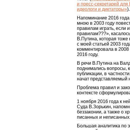
и пресс-секретарей для
идеологи и диктаторы»
).
Напоминание 2016 года
мною в 2003 году повес
правилам играть, если и
правилам???», касалос
В.Путина, которая тоже
с моей статьей 2003 года
комментировала в 2008 г
2016 году.
В речи В.Путина на Ва
поднимались вопросы, 
публикации, в частност
начат представляемый н
Проблема правил и зако
контексте сформулирова
1 ноября 2016 года к н
Суда В.Зорькин, напом
беззаконии, а также о хр
писанных и неписанных
Большая аналитика по э