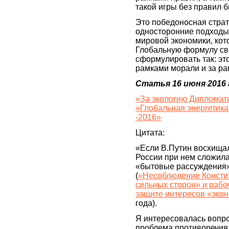
такой игры без правил 
Это победоносная стра
односторонние подходы
мировой экономики, ко
Глобальную формулу св
сформулировать так: это
рамками морали и за р
Статья 16 июня 2016 
«За экологию Дипломати
«Глобальная энергетика
-2016»
Цитата:
«Если В.Путин восхищал
России при нем сложила
«бытовые рассуждения»
(
«Несоблюдение Констит
сильных сторон» и рабо
защите интересов «эко
года).
Я интересовалась вопро
проблема противоречия 