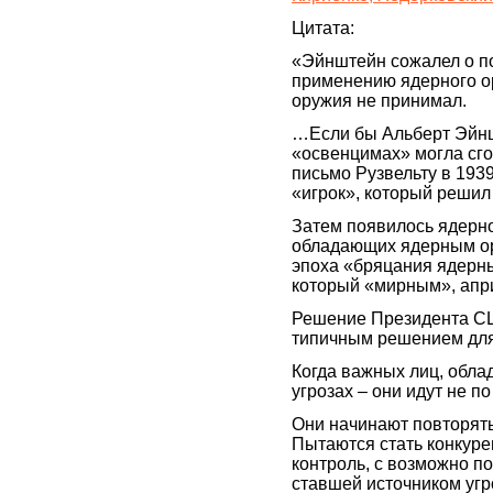
Цитата:
«Эйнштейн сожалел о по
применению ядерного ор
оружия не принимал.
…Если бы Альберт Эйншт
«освенцимах» могла сго
письмо Рузвельту в 1939
«игрок», который решил
Затем появилось ядерно
обладающих ядерным ор
эпоха «бряцания ядерн
который «мирным», апри
Решение Президента СШ
типичным решением для
Когда важных лиц, обла
угрозах – они идут не п
Они начинают повторять
Пытаются стать конкуре
контроль, с возможно п
ставшей источником угро