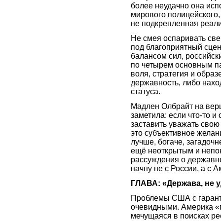
более неудачно она ис
мирового полицейского,
не подкрепленная реал
Не смея оспаривать св
под благоприятный сце
балансом сил, российски
по четырем основным п
воля, стратегия и образ
державность, либо нахо
статуса.
Мадлен Олбрайт на верш
заметила: если что-то и
заставить уважать свою 
это субъективное желан
лучше, богаче, загадочне
ещё неоткрытым и непо
рассуждения о державно
начну не с России, а с А
ГЛАВА: «Держава, не 
Проблемы США с гарант
очевидными. Америка «
мечущаяся в поисках ре