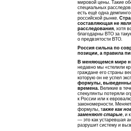
мировой цены. Такие об
специальных расследова
есть ещё одна демпинго
российской рынке.
Стра
составляющая не явл
расследования
, хотя 
благодарны ВТО за таку
о предвзятости ВТО.
Россия сильна по сов
позиции, а правила п
В меняющемся мире н
недавно мы «стелили кр
граждане его страны вес
которую он не успел эк
формулы, выведенные 
времена.
Великие в те
спекулянты потеряли о
к России или к еврова
закономерности. Меняет
формулы, т
акже как н
заменяют старые
, и
— это как устаревшая 
разрушит систему и вы