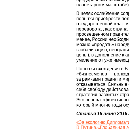
планетарном масштабе)
В целях ослабления со
попытки приобрести пол
государственной власти
переворота , как стран
просвещенном правитель
менее, России необходи
можно «продать» народу
глобализацию, неограни
цены), в дополнение к 
умиление от уже имеющ
Попытки вхождения в В
«бизнесменов — волкод
за рамками правил и ми
отказываться. Сильные 
себя свободу действова
стратегия развитых ст
Это основа эффективно
который многие годы 
Статья 16 июня 2016 
«За экологию Дипломат
В.Путина,«Глобальная э