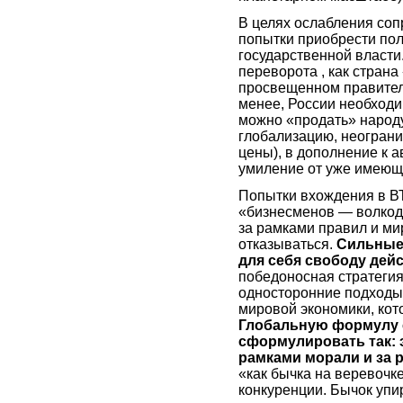
В целях ослабления со
попытки приобрести пол
государственной власти
переворота , как стран
просвещенном правитель
менее, России необходи
можно «продать» народу
глобализацию, неограни
цены), в дополнение к 
умиление от уже имеющ
Попытки вхождения в В
«бизнесменов — волкод
за рамками правил и ми
отказываться.
Сильные 
для себя свободу дей
победоносная стратеги
односторонние подходы
мировой экономики, ко
Глобальную формулу 
сформулировать так: э
рамками морали и за 
«как бычка на веревочке
конкуренции. Бычок упи