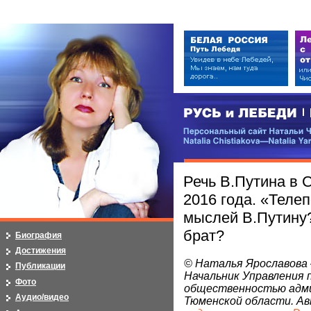
РУСЬ и ЛЕБЕДИ | RUSI — LEB
Персональный сайт Натальи Чистя
Natalia Chistiakova—Natalia Yarosla
Речь В.Путина в С
2016 года. «Теле
мыслей В.Путину
брат?
Биография
Достижения
© Наталья Ярославова 
Публикации
Начальник Управления п
Фото
общественностью адм
Аудио/видео
Тюменской области. А