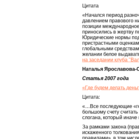
Цитата
«Начался период разноч
давлением правового ни
позиции международное
приносились в жертву п
Юридические нормы под
пристрастными оценками
глобальными средствам
желании белое выдавать 
на заседании клуба "Ва
Наталья Ярославова-
Статья 2007 года
«Где будем делать день
Цитата:
«…Все последующие «г
большому счету считать
слогана, который иначе
За рамками закона (прав
искаженного толкования
правилами», в том числе