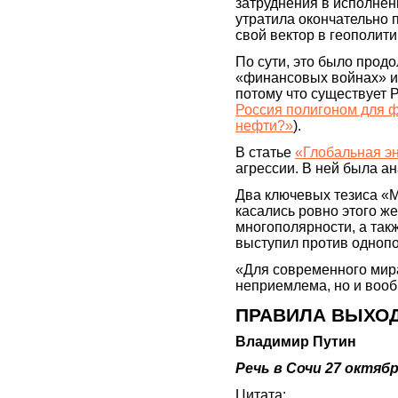
затруднения в исполне
утратила окончательно 
свой вектор в геополити
По сути, это было продо
«финансовых войнах» и 
потому что существует Р
Россия полигоном для 
нефти?»
).
В статье
«Глобальная эне
агрессии. В ней была а
Два ключевых тезиса «М
касались ровно этого ж
многополярности, а такж
выступил против одноп
«Для современного мир
неприемлема, но и воо
ПРАВИЛА ВЫХОД
Владимир Путин
Речь в Сочи 27 октяб
Цитата: