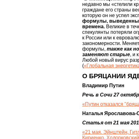
недавно мы «стелили кр
граждане его страны вес
которую он не успел эк
формулы, выведенные 
времена.
Великие в те
спекулянты потеряли о
к России или к еврова
закономерности. Меняет
формулы,
также как н
заменяют старые
, и
Любой новый вирус разр
(
«Глобальная энергетика
О БРЯЦАНИИ Я
Владимир Путин
Речь в Сочи 27 октяб
«Путин отказался "бря
Наталья Ярославова-
Статья от 21 мая 201
«21 мая. Эйнштейн, Гит
Кириенко, Ходорковский