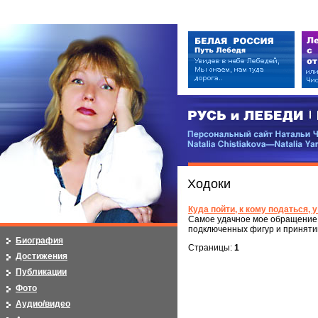
РУСЬ и ЛЕБЕДИ | RUSI — LEB
Персональный сайт Натальи Чистя
Natalia Chistiakova—Natalia Yarosla
Ходоки
Куда пойти, к кому податься, 
Самое удачное мое обращение 
подключенных фигур и приняти
Биография
Страницы:
1
Достижения
Публикации
Фото
Аудио/видео