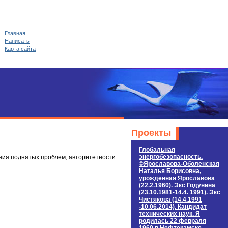
Главная
Написать
Карта сайта
Проекты
Глобальная
энергобезопасность.
ния поднятых проблем, авторитетности
©Ярославова-Оболенская
Наталья Борисовна,
урожденная Ярославова
(22.2.1960). Экс Годунина
(23.10.1981-14.4. 1991). Экс
Чистякова (14.4.1991
-10.06.2014). Кандидат
технических наук. Я
родилась 22 февраля