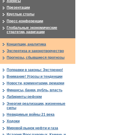
Анонсы
Презентации
Круглые столы
Пресс-конференции
Глобальные экономические
стратегии, навигации
Концепции, аналитика
Экспертиза и законотворчество
Прогнозы, сбывшиеся прогнозы
Поправки в законы: Экстренно!
Внимание! Угрозы и тенденции
Новости, комментарии, ремарки
Финансы, банки, рубль, власть
Лабиринты реформ
Энергия реализации, жизненные
силы
Невидимые войны 21 века
Ходоки
Мировой рынок нефти и газа
История Ярославовых. Камень и