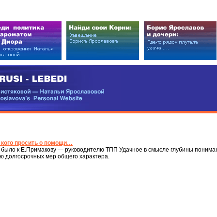
EDI
ковой — Натальи Ярославовой
vova’s Personal Website
у кого просить о помощи…
было к Е.Примакову — руководителю ТПП Удачное в смысле глубины понима
ю долгосрочных мер общего характера.