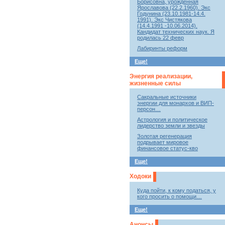
Борисовна, урожденная
Ярославова (22.2.1960). Экс
Годунина (23.10.1981-14.4.
1991). Экс Чистякова
(14.4.1991 -10.06.2014).
Кандидат технических наук. Я
родилась 22 февр
Лабиринты реформ
Еще!
Энергия реализации,
жизненные силы
Сакральные источники
энергии для монархов и ВИП-
персон…
Астрология и политическое
лидерство земли и звезды
Золотая регенерация
подрывает мировое
финансовое статус-кво
Еще!
Ходоки
Куда пойти, к кому податься, у
кого просить о помощи…
Еще!
Анонсы