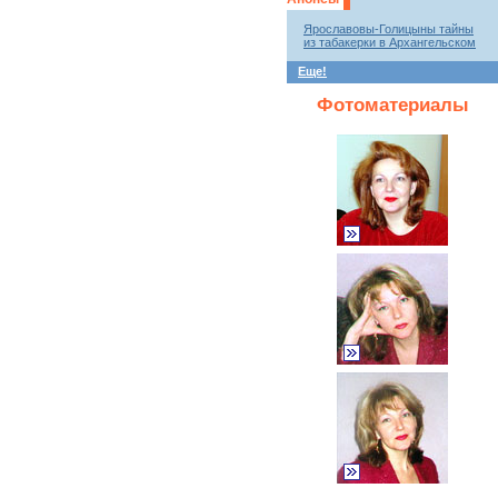
Ярославовы-Голицыны тайны
из табакерки в Архангельском
Еще!
Фотоматериалы